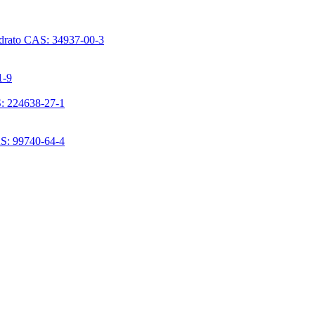
ridrato CAS: 34937-00-3
1-9
S: 224638-27-1
AS: 99740-64-4