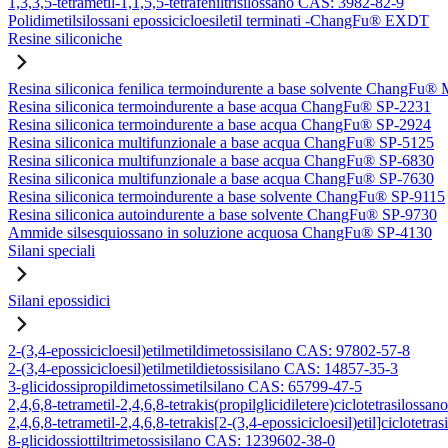
1,3,3,5-tetrametil-1,1,5,5-tetrafeniltrisilossano CAS: 3982-82-9
Polidimetilsilossani epossicicloesiletil terminati -ChangFu® EXDT
Resine siliconiche
Resina siliconica fenilica termoindurente a base solvente ChangFu®
Resina siliconica termoindurente a base acqua ChangFu® SP-2231
Resina siliconica termoindurente a base acqua ChangFu® SP-2924
Resina siliconica multifunzionale a base acqua ChangFu® SP-5125
Resina siliconica multifunzionale a base acqua ChangFu® SP-6830
Resina siliconica multifunzionale a base acqua ChangFu® SP-7630
Resina siliconica termoindurente a base solvente ChangFu® SP-9115
Resina siliconica autoindurente a base solvente ChangFu® SP-9730
Ammide silsesquiossano in soluzione acquosa ChangFu® SP-4130
Silani speciali
Silani epossidici
2-(3,4-epossicicloesil)etilmetildimetossisilano CAS: 97802-57-8
2-(3,4-epossicicloesil)etilmetildietossisilano CAS: 14857-35-3
3-glicidossipropildimetossimetilsilano CAS: 65799-47-5
2,4,6,8-tetrametil-2,4,6,8-tetrakis(propilglicidiletere)ciclotetrasilos
2,4,6,8-tetrametil-2,4,6,8-tetrakis[2-(3,4-epossicicloesil)etil]ciclote
8-glicidossiottiltrimetossisilano CAS: 1239602-38-0