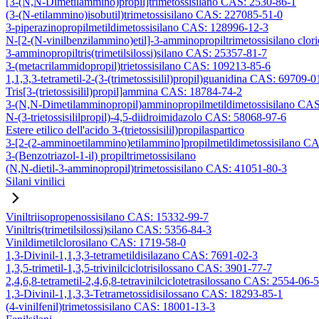
[3-(N,N-Dimetilammino)propil]trimetossisilano CAS: 2530-86-1
(3-(N-etilammino)isobutil)trimetossisilano CAS: 227085-51-0
3-piperazinopropilmetildimetossisilano CAS: 128996-12-3
N-[2-(N-vinilbenzilammino)etil]-3-amminopropiltrimetossisilano clo
3-amminopropiltris(trimetilsilossi)silano CAS: 25357-81-7
3-(metacrilammidopropil)trietossisilano CAS: 109213-85-6
1,1,3,3-tetrametil-2-(3-(trimetossisilil)propil)guanidina CAS: 69709-0
Tris[3-(trietossisilil)propil]ammina CAS: 18784-74-2
3-(N,N-Dimetilamminopropil)amminopropilmetildimetossisilano CA
N-(3-trietossisililpropil)-4,5-diidroimidazolo CAS: 58068-97-6
Estere etilico dell'acido 3-(trietossisilil)propilaspartico
3-[2-(2-amminoetilammino)etilammino]propilmetildimetossisilano C
3-(Benzotriazol-1-il) propiltrimetossisilano
(N,N-dietil-3-amminopropil)trimetossisilano CAS: 41051-80-3
Silani vinilici
Viniltriisopropenossisilano CAS: 15332-99-7
Viniltris(trimetilsilossi)silano CAS: 5356-84-3
Vinildimetilclorosilano CAS: 1719-58-0
1,3-Divinil-1,1,3,3-tetrametildisilazano CAS: 7691-02-3
1,3,5-trimetil-1,3,5-trivinilciclotrisilossano CAS: 3901-77-7
2,4,6,8-tetrametil-2,4,6,8-tetravinilciclotetrasilossano CAS: 2554-06-5
1,3-Divinil-1,1,3,3-Tetrametossidisilossano CAS: 18293-85-1
(4-vinilfenil)trimetossisilano CAS: 18001-13-3