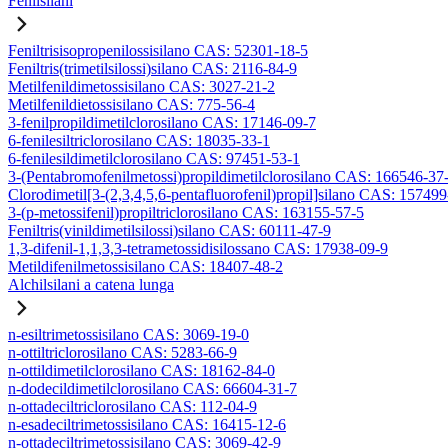
Fenilsilani
Feniltrisisopropenilossisilano CAS: 52301-18-5
Feniltris(trimetilsilossi)silano CAS: 2116-84-9
Metilfenildimetossisilano CAS: 3027-21-2
Metilfenildietossisilano CAS: 775-56-4
3-fenilpropildimetilclorosilano CAS: 17146-09-7
6-fenilesiltriclorosilano CAS: 18035-33-1
6-fenilesildimetilclorosilano CAS: 97451-53-1
3-(Pentabromofenilmetossi)propildimetilclorosilano CAS: 166546-37
Clorodimetil[3-(2,3,4,5,6-pentafluorofenil)propil]silano CAS: 15749
3-(p-metossifenil)propiltriclorosilano CAS: 163155-57-5
Feniltris(vinildimetilsilossi)silano CAS: 60111-47-9
1,3-difenil-1,1,3,3-tetrametossidisilossano CAS: 17938-09-9
Metildifenilmetossisilano CAS: 18407-48-2
Alchilsilani a catena lunga
n-esiltrimetossisilano CAS: 3069-19-0
n-ottiltriclorosilano CAS: 5283-66-9
n-ottildimetilclorosilano CAS: 18162-84-0
n-dodecildimetilclorosilano CAS: 66604-31-7
n-ottadeciltriclorosilano CAS: 112-04-9
n-esadeciltrimetossisilano CAS: 16415-12-6
n-ottadeciltrimetossisilano CAS: 3069-42-9