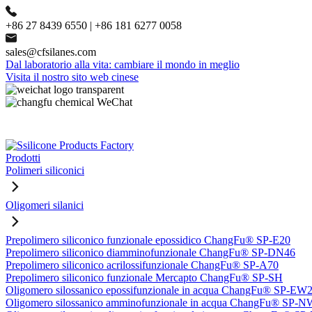
+86 27 8439 6550 | +86 181 6277 0058
sales@cfsilanes.com
Dal laboratorio alla vita: cambiare il mondo in meglio
Visita il nostro sito web cinese
Prodotti
Polimeri siliconici
Oligomeri silanici
Prepolimero siliconico funzionale epossidico ChangFu® SP-E20
Prepolimero siliconico diamminofunzionale ChangFu® SP-DN46
Prepolimero siliconico acrilossifunzionale ChangFu® SP-A70
Prepolimero siliconico funzionale Mercapto ChangFu® SP-SH
Oligomero silossanico epossifunzionale in acqua ChangFu® SP-EW
Oligomero silossanico amminofunzionale in acqua ChangFu® SP-