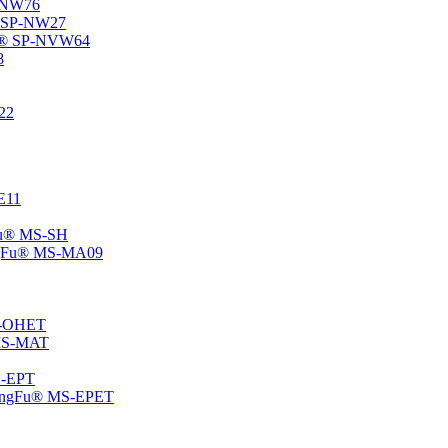
P-NW76
u® SP-NW27
gFu® SP-NVW64
8
22
-E11
gFu® MS-SH
ChangFu® MS-MA09
MS-OHET
® MS-MAT
MS-EPT
-ChangFu® MS-EPET