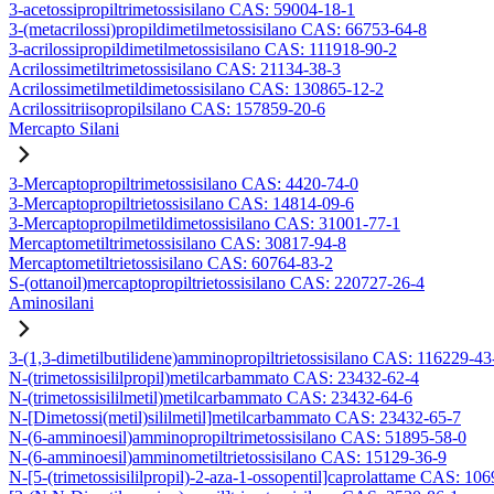
3-acetossipropiltrimetossisilano CAS: 59004-18-1
3-(metacrilossi)propildimetilmetossisilano CAS: 66753-64-8
3-acrilossipropildimetilmetossisilano CAS: 111918-90-2
Acrilossimetiltrimetossisilano CAS: 21134-38-3
Acrilossimetilmetildimetossisilano CAS: 130865-12-2
Acrilossitriisopropilsilano CAS: 157859-20-6
Mercapto Silani
3-Mercaptopropiltrimetossisilano CAS: 4420-74-0
3-Mercaptopropiltrietossisilano CAS: 14814-09-6
3-Mercaptopropilmetildimetossisilano CAS: 31001-77-1
Mercaptometiltrimetossisilano CAS: 30817-94-8
Mercaptometiltrietossisilano CAS: 60764-83-2
S-(ottanoil)mercaptopropiltrietossisilano CAS: 220727-26-4
Aminosilani
3-(1,3-dimetilbutilidene)amminopropiltrietossisilano CAS: 116229-43
N-(trimetossisililpropil)metilcarbammato CAS: 23432-62-4
N-(trimetossisililmetil)metilcarbammato CAS: 23432-64-6
N-[Dimetossi(metil)sililmetil]metilcarbammato CAS: 23432-65-7
N-(6-amminoesil)amminopropiltrimetossisilano CAS: 51895-58-0
N-(6-amminoesil)amminometiltrietossisilano CAS: 15129-36-9
N-[5-(trimetossisililpropil)-2-aza-1-ossopentil]caprolattame CAS: 10