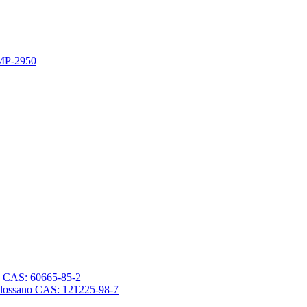
 MP-2950
sano CAS: 60665-85-2
trasilossano CAS: 121225-98-7