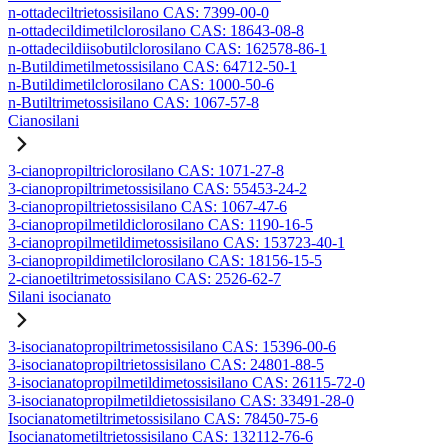
n-ottadeciltrietossisilano CAS: 7399-00-0
n-ottadecildimetilclorosilano CAS: 18643-08-8
n-ottadecildiisobutilclorosilano CAS: 162578-86-1
n-Butildimetilmetossisilano CAS: 64712-50-1
n-Butildimetilclorosilano CAS: 1000-50-6
n-Butiltrimetossisilano CAS: 1067-57-8
Cianosilani
3-cianopropiltriclorosilano CAS: 1071-27-8
3-cianopropiltrimetossisilano CAS: 55453-24-2
3-cianopropiltrietossisilano CAS: 1067-47-6
3-cianopropilmetildiclorosilano CAS: 1190-16-5
3-cianopropilmetildimetossisilano CAS: 153723-40-1
3-cianopropildimetilclorosilano CAS: 18156-15-5
2-cianoetiltrimetossisilano CAS: 2526-62-7
Silani isocianato
3-isocianatopropiltrimetossisilano CAS: 15396-00-6
3-isocianatopropiltrietossisilano CAS: 24801-88-5
3-isocianatopropilmetildimetossisilano CAS: 26115-72-0
3-isocianatopropilmetildietossisilano CAS: 33491-28-0
Isocianatometiltrimetossisilano CAS: 78450-75-6
Isocianatometiltrietossisilano CAS: 132112-76-6