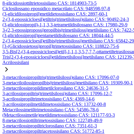
8-glicidossiottiltrietossisilano CAS: 1814903-73-5
Ciclosilossano epossidico metacrilato CAS: 948598-97-8
(3-glicidilossipropil)metildietossisilano CAS: 2897-60-1
2-(3,4-epossicicloesil)etiltris(trimetilsilossi)silano CAS: 90492-24-3
(3-glicidossipropil)-1,1,3,3-tetrametildisilossano CAS: 17980-29-9
3-(2,3-epossipropossi)propilbis(trimetilsilossi)metilsilano CAS: 7422-
(3-glicidossipropil)pentametildisilossano CAS: 18044-44-5
2-(3,4-epossicicloesil)etilbis(trimetilsilossi)metilsilano CAS: 65842-2
[3-(Glicidossietossi)propil]trimetossisilano CAS: 118822-75-6
3,5-Bis[2-(3,4-epossicicloesil)etil]-1,1,1,3,5,7,7,7-ottametiltetrasiloss
Tris[2-(3,4-epossicicloesil)etildimetilsilossi]metilsilano CAS: 121239
Acrilossisilani
3-metacrilossipropiltris(trimetilsilossi)silano CAS: 17096-07-0
3-metacriloilossipropilbis(trimetilsilossi)metilsilano CAS: 19309-90-1
3-metacrilossipropildimetilclorosilano CAS: 24636-31-5
3-acrilossipropiltris(trimetilsilossi)silano CAS: 17096-12-7
3-acrilossipropiltrimetossisilano CAS: 4369-14-6
3-acrilossipropilmetildimetossisilano CAS: 13732-00-8
Metacrilossimetiltrimetossisilano CAS: 54586-78-6
(Metacrilossimetile)metildimetossisilano CAS: 121177-93-3
8-metacrilossiottiltrimetossisilano CAS: 122749-49-9
3-metacrilossipropiltriclorosilano CAS: 7351-61-3
3-metacrilossipropiltriacetossisilano CAS: 51772-85-1