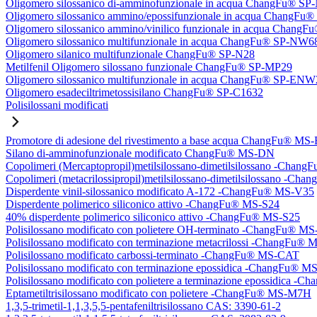
Oligomero silossanico di-amminofunzionale in acqua ChangFu® S
Oligomero silossanico ammino/epossifunzionale in acqua ChangF
Oligomero silossanico ammino/vinilico funzionale in acqua Chan
Oligomero silossanico multifunzionale in acqua ChangFu® SP-NW6
Oligomero silanico multifunzionale ChangFu® SP-N28
Metilfenil Oligomero silossano funzionale ChangFu® SP-MP29
Oligomero silossanico multifunzionale in acqua ChangFu® SP-ENW
Oligomero esadeciltrimetossisilano ChangFu® SP-C1632
Polisilossani modificati
Promotore di adesione del rivestimento a base acqua ChangFu® MS
Silano di-amminofunzionale modificato ChangFu® MS-DN
Copolimeri (Mercaptopropil)metilsilossano-dimetilsilossano -Chan
Copolimeri (metacrilossipropil)metilsilossano-dimetilsilossano -
Disperdente vinil-silossanico modificato A-172 -ChangFu® MS-V35
Disperdente polimerico siliconico attivo -ChangFu® MS-S24
40% disperdente polimerico siliconico attivo -ChangFu® MS-S25
Polisilossano modificato con polietere OH-terminato -ChangFu® 
Polisilossano modificato con terminazione metacrilossi -ChangFu
Polisilossano modificato carbossi-terminato -ChangFu® MS-CAT
Polisilossano modificato con terminazione epossidica -ChangFu® 
Polisilossano modificato con polietere a terminazione epossidica 
Eptametiltrisilossano modificato con polietere -ChangFu® MS-M7H
1,3,5-trimetil-1,1,3,5,5-pentafeniltrisilossano CAS: 3390-61-2