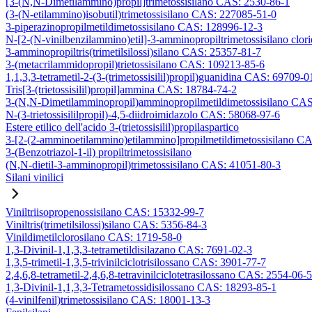
[3-(N,N-Dimetilammino)propil]trimetossisilano CAS: 2530-86-1
(3-(N-etilammino)isobutil)trimetossisilano CAS: 227085-51-0
3-piperazinopropilmetildimetossisilano CAS: 128996-12-3
N-[2-(N-vinilbenzilammino)etil]-3-amminopropiltrimetossisilano clo
3-amminopropiltris(trimetilsilossi)silano CAS: 25357-81-7
3-(metacrilammidopropil)trietossisilano CAS: 109213-85-6
1,1,3,3-tetrametil-2-(3-(trimetossisilil)propil)guanidina CAS: 69709-0
Tris[3-(trietossisilil)propil]ammina CAS: 18784-74-2
3-(N,N-Dimetilamminopropil)amminopropilmetildimetossisilano CA
N-(3-trietossisililpropil)-4,5-diidroimidazolo CAS: 58068-97-6
Estere etilico dell'acido 3-(trietossisilil)propilaspartico
3-[2-(2-amminoetilammino)etilammino]propilmetildimetossisilano C
3-(Benzotriazol-1-il) propiltrimetossisilano
(N,N-dietil-3-amminopropil)trimetossisilano CAS: 41051-80-3
Silani vinilici
Viniltriisopropenossisilano CAS: 15332-99-7
Viniltris(trimetilsilossi)silano CAS: 5356-84-3
Vinildimetilclorosilano CAS: 1719-58-0
1,3-Divinil-1,1,3,3-tetrametildisilazano CAS: 7691-02-3
1,3,5-trimetil-1,3,5-trivinilciclotrisilossano CAS: 3901-77-7
2,4,6,8-tetrametil-2,4,6,8-tetravinilciclotetrasilossano CAS: 2554-06-5
1,3-Divinil-1,1,3,3-Tetrametossidisilossano CAS: 18293-85-1
(4-vinilfenil)trimetossisilano CAS: 18001-13-3