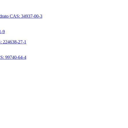
ridrato CAS: 34937-00-3
1-9
S: 224638-27-1
AS: 99740-64-4