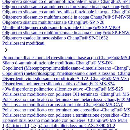
Oligomero silossanico di-amminofunzionale in acqua ChangFu® S
Oligomero silossanico ammino/epossifunzionale in acqua ChangF
Oligomero silossanico ammino/vinilico funzionale in acqua Chan
Oligomero silossanico multifunzionale in acqua ChangFu® SP-NW6
Oligomero silanico multifunzionale ChangFu® SP-N28
Metilfenil Oligomero silossano funzionale ChangFu® SP-MP29
Oligomero silossanico multifunzionale in acqua ChangFu® SP-ENW
Oligomero esadeciltrimetossisilano ChangFu® SP-C1632
Polisilossani modificati
Promotore di adesione del rivestimento a base acqua ChangFu® MS
Silano di-amminofunzionale modificato ChangFu® MS-DN
Copolimeri (Mercaptopropil)metilsilossano-dimetilsilossano -Chan
Copolimeri (metacrilossipropil)metilsilossano-dimetilsilossano -
Disperdente vinil-silossanico modificato A-172 -ChangFu® MS-V35
Disperdente polimerico siliconico attivo -ChangFu® MS-S24
40% disperdente polimerico siliconico attivo -ChangFu® MS-S25
Polisilossano modificato con polietere OH-terminato -ChangFu® 
Polisilossano modificato con terminazione metacrilossi -ChangFu
Polisilossano modificato carbossi-terminato -ChangFu® MS-CAT
Polisilossano modificato con terminazione epossidica -ChangFu® 
Polisilossano modificato con polietere a terminazione epossidica 
Eptametiltrisilossano modificato con polietere -ChangFu® MS-M7H
1,3,5-trimetil-1,1,3,5,5-pentafeniltrisilossano CAS: 3390-61-2