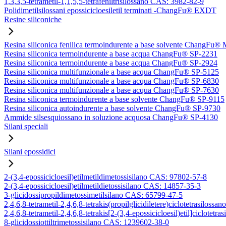
1,3,3,5-tetrametil-1,1,5,5-tetrafeniltrisilossano CAS: 3982-82-9
Polidimetilsilossani epossicicloesiletil terminati -ChangFu® EXDT
Resine siliconiche
Resina siliconica fenilica termoindurente a base solvente ChangFu®
Resina siliconica termoindurente a base acqua ChangFu® SP-2231
Resina siliconica termoindurente a base acqua ChangFu® SP-2924
Resina siliconica multifunzionale a base acqua ChangFu® SP-5125
Resina siliconica multifunzionale a base acqua ChangFu® SP-6830
Resina siliconica multifunzionale a base acqua ChangFu® SP-7630
Resina siliconica termoindurente a base solvente ChangFu® SP-9115
Resina siliconica autoindurente a base solvente ChangFu® SP-9730
Ammide silsesquiossano in soluzione acquosa ChangFu® SP-4130
Silani speciali
Silani epossidici
2-(3,4-epossicicloesil)etilmetildimetossisilano CAS: 97802-57-8
2-(3,4-epossicicloesil)etilmetildietossisilano CAS: 14857-35-3
3-glicidossipropildimetossimetilsilano CAS: 65799-47-5
2,4,6,8-tetrametil-2,4,6,8-tetrakis(propilglicidiletere)ciclotetrasilos
2,4,6,8-tetrametil-2,4,6,8-tetrakis[2-(3,4-epossicicloesil)etil]ciclote
8-glicidossiottiltrimetossisilano CAS: 1239602-38-0