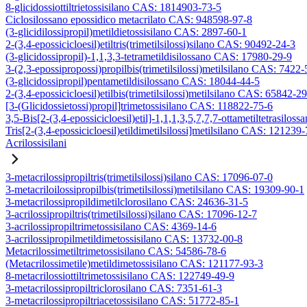
8-glicidossiottiltrietossisilano CAS: 1814903-73-5
Ciclosilossano epossidico metacrilato CAS: 948598-97-8
(3-glicidilossipropil)metildietossisilano CAS: 2897-60-1
2-(3,4-epossicicloesil)etiltris(trimetilsilossi)silano CAS: 90492-24-3
(3-glicidossipropil)-1,1,3,3-tetrametildisilossano CAS: 17980-29-9
3-(2,3-epossipropossi)propilbis(trimetilsilossi)metilsilano CAS: 7422-
(3-glicidossipropil)pentametildisilossano CAS: 18044-44-5
2-(3,4-epossicicloesil)etilbis(trimetilsilossi)metilsilano CAS: 65842-2
[3-(Glicidossietossi)propil]trimetossisilano CAS: 118822-75-6
3,5-Bis[2-(3,4-epossicicloesil)etil]-1,1,1,3,5,7,7,7-ottametiltetrasiloss
Tris[2-(3,4-epossicicloesil)etildimetilsilossi]metilsilano CAS: 121239
Acrilossisilani
3-metacrilossipropiltris(trimetilsilossi)silano CAS: 17096-07-0
3-metacriloilossipropilbis(trimetilsilossi)metilsilano CAS: 19309-90-1
3-metacrilossipropildimetilclorosilano CAS: 24636-31-5
3-acrilossipropiltris(trimetilsilossi)silano CAS: 17096-12-7
3-acrilossipropiltrimetossisilano CAS: 4369-14-6
3-acrilossipropilmetildimetossisilano CAS: 13732-00-8
Metacrilossimetiltrimetossisilano CAS: 54586-78-6
(Metacrilossimetile)metildimetossisilano CAS: 121177-93-3
8-metacrilossiottiltrimetossisilano CAS: 122749-49-9
3-metacrilossipropiltriclorosilano CAS: 7351-61-3
3-metacrilossipropiltriacetossisilano CAS: 51772-85-1