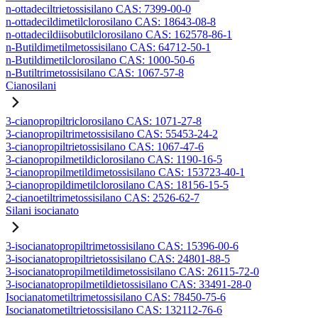
n-ottadeciltrietossisilano CAS: 7399-00-0
n-ottadecildimetilclorosilano CAS: 18643-08-8
n-ottadecildiisobutilclorosilano CAS: 162578-86-1
n-Butildimetilmetossisilano CAS: 64712-50-1
n-Butildimetilclorosilano CAS: 1000-50-6
n-Butiltrimetossisilano CAS: 1067-57-8
Cianosilani
3-cianopropiltriclorosilano CAS: 1071-27-8
3-cianopropiltrimetossisilano CAS: 55453-24-2
3-cianopropiltrietossisilano CAS: 1067-47-6
3-cianopropilmetildiclorosilano CAS: 1190-16-5
3-cianopropilmetildimetossisilano CAS: 153723-40-1
3-cianopropildimetilclorosilano CAS: 18156-15-5
2-cianoetiltrimetossisilano CAS: 2526-62-7
Silani isocianato
3-isocianatopropiltrimetossisilano CAS: 15396-00-6
3-isocianatopropiltrietossisilano CAS: 24801-88-5
3-isocianatopropilmetildimetossisilano CAS: 26115-72-0
3-isocianatopropilmetildietossisilano CAS: 33491-28-0
Isocianatometiltrimetossisilano CAS: 78450-75-6
Isocianatometiltrietossisilano CAS: 132112-76-6