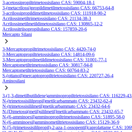
3-acetossipropiltrimetossisilano CAS: 59004-18-1
3-(metacrilossi)propildimetilmetossisilano CAS: 66753-64-8
3-acrilossipropildimetilmetossisilano CAS: 111918-90-2
Acrilossimetiltrimetossisilano CAS: 21134-38-3
Acrilossimetilmetildimetossisilano CAS: 130865-12-2
Acrilossitriisopropilsilano CAS: 157859-20-6
Mercapto Silani
3-Mercaptopropiltrimetossisilano CAS: 4420-74-0
3-Mercaptopropiltrietossisilano CAS: 14814-09-6
3-Mercaptopropilmetildimetossisilano CAS: 31001-77-1
Mercaptometiltrimetossisilano CAS: 30817-94-8
Mercaptometiltrietossisilano CAS: 60764-83-2
S-(ottanoil)mercaptopropiltrietossisilano CAS: 220727-26-4
Aminosilani
3-(1,3-dimetilbutilidene)amminopropiltrietossisilano CAS: 116229-43
N-(trimetossisililpropil)metilcarbammato CAS: 23432-62-4
N-(trimetossisililmetil)metilcarbammato CAS: 23432-64-6
N-[Dimetossi(metil)sililmetil]metilcarbammato CAS: 23432-65-7
N-(6-amminoesil)amminopropiltrimetossisilano CAS: 51895-58-0
N-(6-amminoesil)amminometiltrietossisilano CAS: 15129-36-9
N-[5-(trimetossisililpropil)-2-aza-1-ossopentil]caprolattame CAS: 10