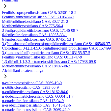
Fenilsilani
Feniltrisisopropenilossisilano CAS: 52301-18-5
Feniltris(trimetilsilossi)silano CAS: 2116-84-9
Metilfenildimetossisilano CAS: 3027-21-2
Metilfenildietossisilano CAS: 775-56-4
3-fenilpropildimetilclorosilano CAS: 17146-09-7
6-fenilesiltriclorosilano CAS: 18035-33-1
6-fenilesildimetilclorosilano CAS: 97451-53-1
3-(Pentabromofenilmetossi)propildimetilclorosilano CAS: 166546-37
Clorodimetil[3-(2,3,4,5,6-pentafluorofenil)propil]silano CAS: 15749
3-(p-metossifenil)propiltriclorosilano CAS: 163155-57-5
Feniltris(vinildimetilsilossi)silano CAS: 60111-47-9
1,3-difenil-1,1,3,3-tetrametossidisilossano CAS: 17938-09-9
Metildifenilmetossisilano CAS: 18407-48-2
Alchilsilani a catena lunga
n-esiltrimetossisilano CAS: 3069-19-0
n-ottiltriclorosilano CAS: 5283-66-9
n-ottildimetilclorosilano CAS: 18162-84-0
n-dodecildimetilclorosilano CAS: 66604-31-7
n-ottadeciltriclorosilano CAS: 112-04-9
n-esadeciltrimetossisilano CAS: 16415-12-6
n-ottadeciltrimetossisilano CAS: 3069-42-9