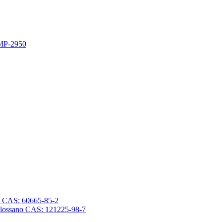
 MP-2950
sano CAS: 60665-85-2
trasilossano CAS: 121225-98-7