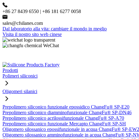
+86 27 8439 6550 | +86 181 6277 0058
sales@cfsilanes.com
Dal laboratorio alla vita: cambiare il mondo in meglio
Visita il nostro sito web cinese
Prodotti
Polimeri siliconici
Oligomeri silanici
Prepolimero siliconico funzionale epossidico ChangFu® SP-E20
Prepolimero siliconico diamminofunzionale ChangFu® SP-DN46
Prepolimero siliconico acrilossifunzionale ChangFu® SP-A70
Prepolimero siliconico funzionale Mercapto ChangFu® SP-SH
Oligomero silossanico epossifunzionale in acqua ChangFu® SP-EW
Oligomero silossanico amminofunzionale in acqua ChangFu® SP-