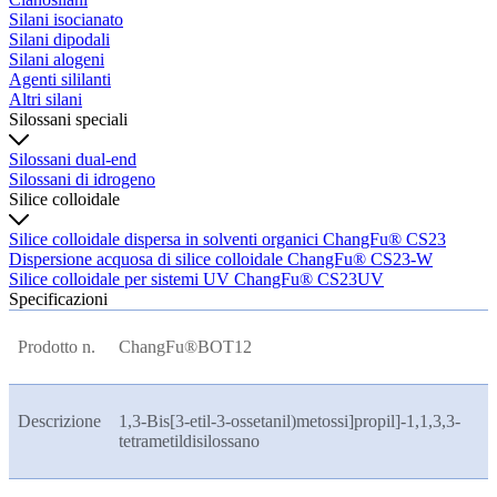
Silani isocianato
Silani dipodali
Silani alogeni
Agenti sililanti
Altri silani
Silossani speciali
Silossani dual-end
Silossani di idrogeno
Silice colloidale
Silice colloidale dispersa in solventi organici ChangFu® CS23
Dispersione acquosa di silice colloidale ChangFu® CS23-W
Silice colloidale per sistemi UV ChangFu® CS23UV
Specificazioni
Prodotto n.
ChangFu®BOT12
Descrizione
1,3-Bis[3-etil-3-ossetanil)metossi]propil]-1,1,3,3-
tetrametildisilossano