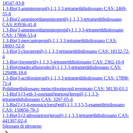
18547-93-8
1,3-Bis(3-amminopropil)-1,1,3,3-tetrametildisilossano CAS: 2469-
55-8
1,3-Bis(2-amminoetilamminometil)-1,1,3,3-tetrametildisilossano
CAS: 83936-41-8
1,3-Bis(3-amminoetilamminopropil)-1,1,3,3-tetrametildisilossano
CAS: 17866-53-4
1,3-Bis(3-mercaptopropil)-1,1,3,3-tetrametildisilossano CAS:
18001-52-0
1,3-Bis(3-cloropropil)-1,1,3,3-tetrametildisilossano CAS: 18132-72-
4
1,3-Bis(clorometil)-1,1,3,3-tetrametildisilossano CAS: 2362-10-9
1,3-Bis(eptadecafluorodecil)-1,1,3,3-tetrametildisilossano CAS:
129498-18-6
1,3-Bis(3-acrilossipropil)-1,1,3,3-tetrametildisilossano CAS: 17898-
71-4
Polidimetilsilossano metacrilossipropil-terminato CAS: 58130-03-3
1,3-Bis[3-[3-etil-3-ossetanil)metossi]propil]-1,1,3,3-
tetrametildisilossano CAS: 3207-05-4
1,5-Bis[2-(3,4-epossicicloesil)etil]-1,1,3,3,5,5-esametiltrisilossano
CAS: 150856-78-3
1,3-Bis(3-(2-idrossietossi)propil)-1,1,3,3-tetrametildisilossano CAS:
441307-02-4
Silossani di idrogeno