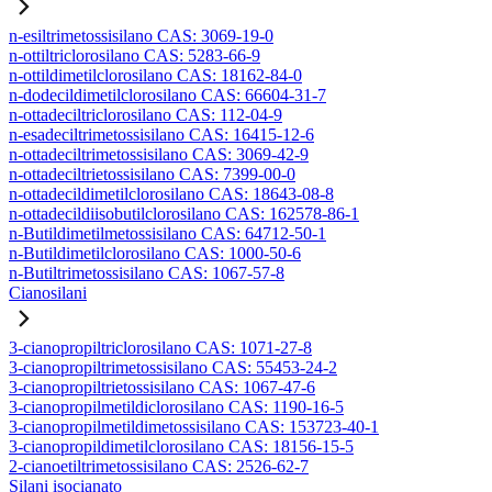
n-esiltrimetossisilano CAS: 3069-19-0
n-ottiltriclorosilano CAS: 5283-66-9
n-ottildimetilclorosilano CAS: 18162-84-0
n-dodecildimetilclorosilano CAS: 66604-31-7
n-ottadeciltriclorosilano CAS: 112-04-9
n-esadeciltrimetossisilano CAS: 16415-12-6
n-ottadeciltrimetossisilano CAS: 3069-42-9
n-ottadeciltrietossisilano CAS: 7399-00-0
n-ottadecildimetilclorosilano CAS: 18643-08-8
n-ottadecildiisobutilclorosilano CAS: 162578-86-1
n-Butildimetilmetossisilano CAS: 64712-50-1
n-Butildimetilclorosilano CAS: 1000-50-6
n-Butiltrimetossisilano CAS: 1067-57-8
Cianosilani
3-cianopropiltriclorosilano CAS: 1071-27-8
3-cianopropiltrimetossisilano CAS: 55453-24-2
3-cianopropiltrietossisilano CAS: 1067-47-6
3-cianopropilmetildiclorosilano CAS: 1190-16-5
3-cianopropilmetildimetossisilano CAS: 153723-40-1
3-cianopropildimetilclorosilano CAS: 18156-15-5
2-cianoetiltrimetossisilano CAS: 2526-62-7
Silani isocianato