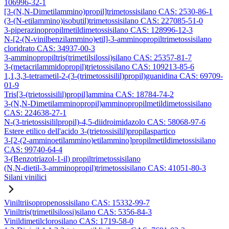
106996-32-1
[3-(N,N-Dimetilammino)propil]trimetossisilano CAS: 2530-86-1
(3-(N-etilammino)isobutil)trimetossisilano CAS: 227085-51-0
3-piperazinopropilmetildimetossisilano CAS: 128996-12-3
N-[2-(N-vinilbenzilammino)etil]-3-amminopropiltrimetossisilano
cloridrato CAS: 34937-00-3
3-amminopropiltris(trimetilsilossi)silano CAS: 25357-81-7
3-(metacrilammidopropil)trietossisilano CAS: 109213-85-6
1,1,3,3-tetrametil-2-(3-(trimetossisilil)propil)guanidina CAS: 69709-
01-9
Tris[3-(trietossisilil)propil]ammina CAS: 18784-74-2
3-(N,N-Dimetilamminopropil)amminopropilmetildimetossisilano
CAS: 224638-27-1
N-(3-trietossisililpropil)-4,5-diidroimidazolo CAS: 58068-97-6
Estere etilico dell'acido 3-(trietossisilil)propilaspartico
3-[2-(2-amminoetilammino)etilammino]propilmetildimetossisilano
CAS: 99740-64-4
3-(Benzotriazol-1-il) propiltrimetossisilano
(N,N-dietil-3-amminopropil)trimetossisilano CAS: 41051-80-3
Silani vinilici
Viniltriisopropenossisilano CAS: 15332-99-7
Viniltris(trimetilsilossi)silano CAS: 5356-84-3
Vinildimetilclorosilano CAS: 1719-58-0