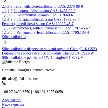
2,4,6,8-Tetrametilciclotetrasilossano CAS: 2370-88-9
1,1,1,3,3-pentametildisilossano CAS: 1438-82-0
1,1,3,3,5,5-esametiltrisilossano CAS: 1189-93-1
1,1,1,3,5,5,5-eptametiltrisilossano CAS: 1873-88-7
Feniltris(dimetilsilossi)silano CAS: 18027-45-7
1,1,5,5-tetrametil-3,3-difeniltrisilossano CAS: 17875-55-7
1,1,3,5,5-Pentametil-3-feniltrisilossano CAS: 17962-34-4
Silice colloidale
Silice colloidale dispersa in solventi organici ChangFu® CS23
Dispersione acquosa di silice colloidale ChangFu® CS23-W
Silice colloidale per sistemi UV ChangFu® CS23UV
Contatta Changfu Chemical Now!
sales@cfsilanes.com
+86 27 8439 6550 | +86 181 6277 0058
Applicazioni
Nuova energia