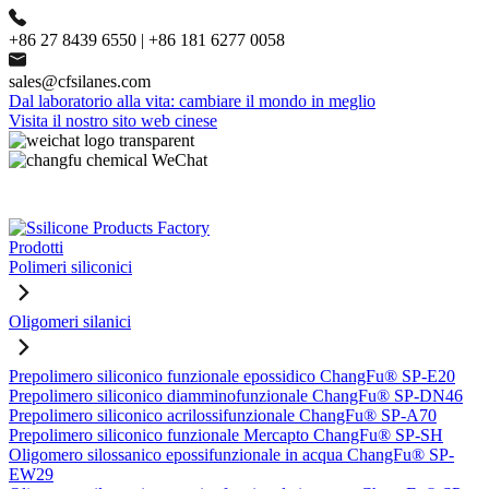
+86 27 8439 6550 | +86 181 6277 0058
sales@cfsilanes.com
Dal laboratorio alla vita: cambiare il mondo in meglio
Visita il nostro sito web cinese
Prodotti
Polimeri siliconici
Oligomeri silanici
Prepolimero siliconico funzionale epossidico ChangFu® SP-E20
Prepolimero siliconico diamminofunzionale ChangFu® SP-DN46
Prepolimero siliconico acrilossifunzionale ChangFu® SP-A70
Prepolimero siliconico funzionale Mercapto ChangFu® SP-SH
Oligomero silossanico epossifunzionale in acqua ChangFu® SP-
EW29