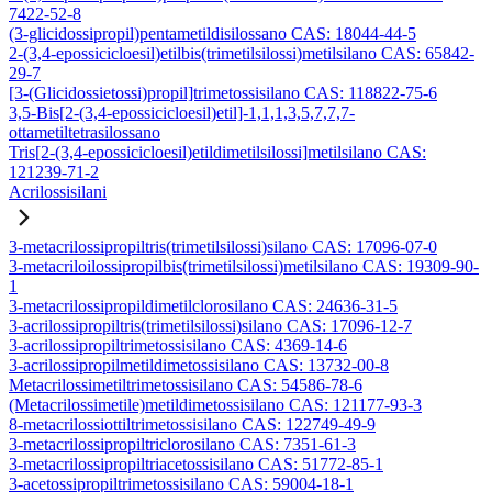
7422-52-8
(3-glicidossipropil)pentametildisilossano CAS: 18044-44-5
2-(3,4-epossicicloesil)etilbis(trimetilsilossi)metilsilano CAS: 65842-
29-7
[3-(Glicidossietossi)propil]trimetossisilano CAS: 118822-75-6
3,5-Bis[2-(3,4-epossicicloesil)etil]-1,1,1,3,5,7,7,7-
ottametiltetrasilossano
Tris[2-(3,4-epossicicloesil)etildimetilsilossi]metilsilano CAS:
121239-71-2
Acrilossisilani
3-metacrilossipropiltris(trimetilsilossi)silano CAS: 17096-07-0
3-metacriloilossipropilbis(trimetilsilossi)metilsilano CAS: 19309-90-
1
3-metacrilossipropildimetilclorosilano CAS: 24636-31-5
3-acrilossipropiltris(trimetilsilossi)silano CAS: 17096-12-7
3-acrilossipropiltrimetossisilano CAS: 4369-14-6
3-acrilossipropilmetildimetossisilano CAS: 13732-00-8
Metacrilossimetiltrimetossisilano CAS: 54586-78-6
(Metacrilossimetile)metildimetossisilano CAS: 121177-93-3
8-metacrilossiottiltrimetossisilano CAS: 122749-49-9
3-metacrilossipropiltriclorosilano CAS: 7351-61-3
3-metacrilossipropiltriacetossisilano CAS: 51772-85-1
3-acetossipropiltrimetossisilano CAS: 59004-18-1