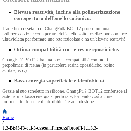
Elevata reattività, incline alla polimerizzazione
con apertura dell'anello cationico.
L'anello di ossetano di ChangFu® BOT12 può subire una
polimerizzazione con apertura dell'anello sotto irradiazione con luce
ultravioletta per formare una rete reticolata e ha un'elevata reattività.
Ottima compatibilità con le resine epossidiche.
ChangFu® BOT12 ha una buona compatibilità con molti
prepolimeri di resina (in particolare resine epossidiche, resine
acrilate, ecc.)
Bassa energia superficiale e idrofobicità.
Grazie al suo scheletro in silicone, ChangFu® BOT12 conferisce al
sistema una bassa energia superficiale, fornendo così alcune
proprietà intrinseche di idrofobicità e antiadesione.
Home
/
1,3-Bis[3-[3-etil-3-ossetanil)metossi]propil]-1,1,3,3-