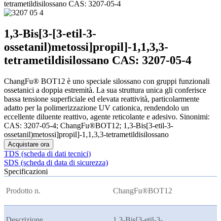
tetrametildisilossano CAS: 3207-05-4
1,3-Bis[3-[3-etil-3-
ossetanil)metossi]propil]-1,1,3,3-
tetrametildisilossano CAS: 3207-05-4
ChangFu® BOT12 è uno speciale silossano con gruppi funzionali
ossetanici a doppia estremità. La sua struttura unica gli conferisce
bassa tensione superficiale ed elevata reattività, particolarmente
adatto per la polimerizzazione UV cationica, rendendolo un
eccellente diluente reattivo, agente reticolante e adesivo. Sinonimi:
CAS: 3207-05-4; ChangFu®BOT12; 1,3-Bis[3-etil-3-
ossetanil)metossi]propil]-1,1,3,3-tetrametildisilossano
Acquistare ora
TDS (scheda di dati tecnici)
SDS (scheda di data di sicurezza)
Specificazioni
Prodotto n.
ChangFu®BOT12
Descrizione
1,3-Bis[3-etil-3-