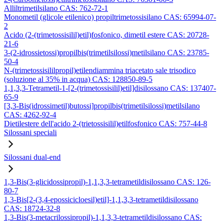
Alliltrimetilsilano CAS: 762-72-1
Monometil (glicole etilenico) propiltrimetossisilano CAS: 65994-07-
2
Acido (2-(trimetossisilil)etil)fosfonico, dimetil estere CAS: 20728-
21-6
3-(2-idrossietossi)propilbis(trimetilsilossi)metilsilano CAS: 23785-
50-4
N-(trimetossisililpropil)etilendiammina triacetato sale trisodico
(soluzione al 35% in acqua) CAS: 128850-89-5
1,1,3,3-Tetrametil-1-[2-(trimetossisilil)etil]disilossano CAS: 137407-
65-9
[3,3-Bis(idrossimetil)butossi]propilbis(trimetilsilossi)metilsilano
CAS: 4262-92-4
Dietilestere dell'acido 2-(trietossisilil)etilfosfonico CAS: 757-44-8
Silossani speciali
Silossani dual-end
1,3-Bis(3-glicidossipropil)-1,1,3,3-tetrametildisilossano CAS: 126-
80-7
1,3-Bis[2-(3,4-epossicicloesil)etil]-1,1,3,3-tetrametildisilossano
CAS: 18724-32-8
1,3-Bis(3-metacrilossipropil)-1,1,3,3-tetrametildisilossano CAS: