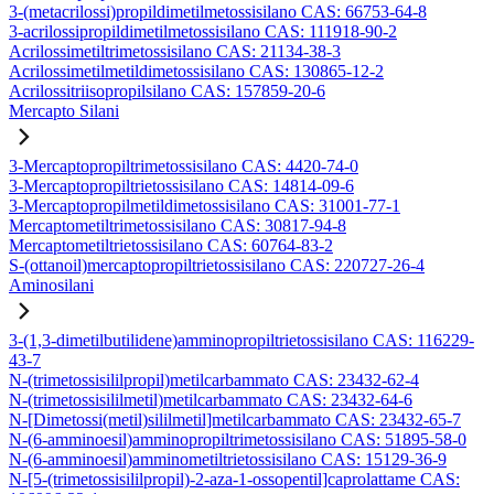
3-(metacrilossi)propildimetilmetossisilano CAS: 66753-64-8
3-acrilossipropildimetilmetossisilano CAS: 111918-90-2
Acrilossimetiltrimetossisilano CAS: 21134-38-3
Acrilossimetilmetildimetossisilano CAS: 130865-12-2
Acrilossitriisopropilsilano CAS: 157859-20-6
Mercapto Silani
3-Mercaptopropiltrimetossisilano CAS: 4420-74-0
3-Mercaptopropiltrietossisilano CAS: 14814-09-6
3-Mercaptopropilmetildimetossisilano CAS: 31001-77-1
Mercaptometiltrimetossisilano CAS: 30817-94-8
Mercaptometiltrietossisilano CAS: 60764-83-2
S-(ottanoil)mercaptopropiltrietossisilano CAS: 220727-26-4
Aminosilani
3-(1,3-dimetilbutilidene)amminopropiltrietossisilano CAS: 116229-
43-7
N-(trimetossisililpropil)metilcarbammato CAS: 23432-62-4
N-(trimetossisililmetil)metilcarbammato CAS: 23432-64-6
N-[Dimetossi(metil)sililmetil]metilcarbammato CAS: 23432-65-7
N-(6-amminoesil)amminopropiltrimetossisilano CAS: 51895-58-0
N-(6-amminoesil)amminometiltrietossisilano CAS: 15129-36-9
N-[5-(trimetossisililpropil)-2-aza-1-ossopentil]caprolattame CAS: