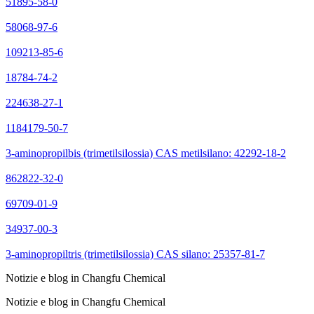
51895-58-0
58068-97-6
109213-85-6
18784-74-2
224638-27-1
1184179-50-7
3-aminopropilbis (trimetilsilossia) CAS metilsilano: 42292-18-2
862822-32-0
69709-01-9
34937-00-3
3-aminopropiltris (trimetilsilossia) CAS silano: 25357-81-7
Notizie e blog in Changfu Chemical
Notizie e blog in Changfu Chemical