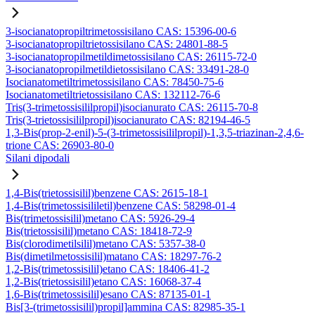
3-isocianatopropiltrimetossisilano CAS: 15396-00-6
3-isocianatopropiltrietossisilano CAS: 24801-88-5
3-isocianatopropilmetildimetossisilano CAS: 26115-72-0
3-isocianatopropilmetildietossisilano CAS: 33491-28-0
Isocianatometiltrimetossisilano CAS: 78450-75-6
Isocianatometiltrietossisilano CAS: 132112-76-6
Tris(3-trimetossisililpropil)isocianurato CAS: 26115-70-8
Tris(3-trietossisililpropil)isocianurato CAS: 82194-46-5
1,3-Bis(prop-2-enil)-5-(3-trimetossisililpropil)-1,3,5-triazinan-2,4,6-
trione CAS: 26903-80-0
Silani dipodali
1,4-Bis(trietossisilil)benzene CAS: 2615-18-1
1,4-Bis(trimetossisililetil)benzene CAS: 58298-01-4
Bis(trimetossisilil)metano CAS: 5926-29-4
Bis(trietossisilil)metano CAS: 18418-72-9
Bis(clorodimetilsilil)metano CAS: 5357-38-0
Bis(dimetilmetossisilil)matano CAS: 18297-76-2
1,2-Bis(trimetossisilil)etano CAS: 18406-41-2
1,2-Bis(trietossisilil)etano CAS: 16068-37-4
1,6-Bis(trimetossisilil)esano CAS: 87135-01-1
Bis[3-(trimetossisilil)propil]ammina CAS: 82985-35-1