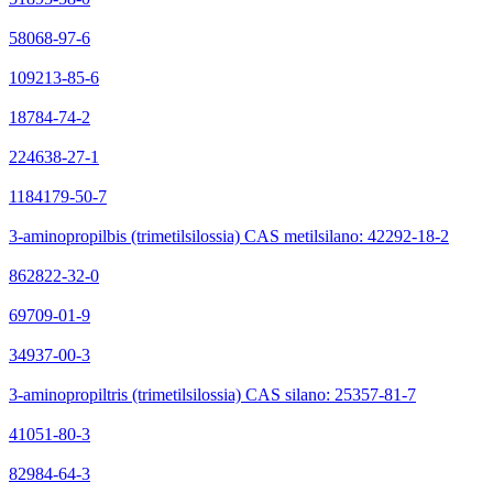
58068-97-6
109213-85-6
18784-74-2
224638-27-1
1184179-50-7
3-aminopropilbis (trimetilsilossia) CAS metilsilano: 42292-18-2
862822-32-0
69709-01-9
34937-00-3
3-aminopropiltris (trimetilsilossia) CAS silano: 25357-81-7
41051-80-3
82984-64-3