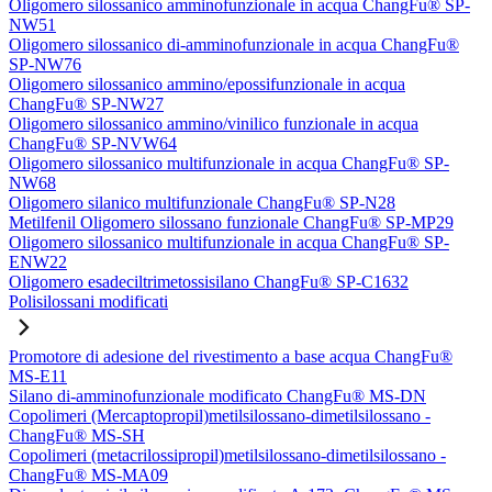
Oligomero silossanico amminofunzionale in acqua ChangFu® SP-
NW51
Oligomero silossanico di-amminofunzionale in acqua ChangFu®
SP-NW76
Oligomero silossanico ammino/epossifunzionale in acqua
ChangFu® SP-NW27
Oligomero silossanico ammino/vinilico funzionale in acqua
ChangFu® SP-NVW64
Oligomero silossanico multifunzionale in acqua ChangFu® SP-
NW68
Oligomero silanico multifunzionale ChangFu® SP-N28
Metilfenil Oligomero silossano funzionale ChangFu® SP-MP29
Oligomero silossanico multifunzionale in acqua ChangFu® SP-
ENW22
Oligomero esadeciltrimetossisilano ChangFu® SP-C1632
Polisilossani modificati
Promotore di adesione del rivestimento a base acqua ChangFu®
MS-E11
Silano di-amminofunzionale modificato ChangFu® MS-DN
Copolimeri (Mercaptopropil)metilsilossano-dimetilsilossano -
ChangFu® MS-SH
Copolimeri (metacrilossipropil)metilsilossano-dimetilsilossano -
ChangFu® MS-MA09