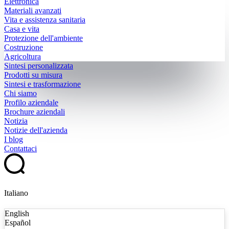
Elettronica
Materiali avanzati
Vita e assistenza sanitaria
Casa e vita
Protezione dell'ambiente
Costruzione
Agricoltura
Sintesi personalizzata
Prodotti su misura
Sintesi e trasformazione
Chi siamo
Profilo aziendale
Brochure aziendali
Notizia
Notizie dell'azienda
I blog
Contattaci
Italiano
English
Español