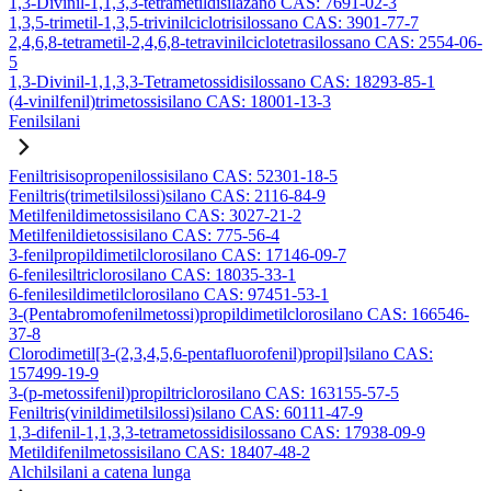
1,3-Divinil-1,1,3,3-tetrametildisilazano CAS: 7691-02-3
1,3,5-trimetil-1,3,5-trivinilciclotrisilossano CAS: 3901-77-7
2,4,6,8-tetrametil-2,4,6,8-tetravinilciclotetrasilossano CAS: 2554-06-
5
1,3-Divinil-1,1,3,3-Tetrametossidisilossano CAS: 18293-85-1
(4-vinilfenil)trimetossisilano CAS: 18001-13-3
Fenilsilani
Feniltrisisopropenilossisilano CAS: 52301-18-5
Feniltris(trimetilsilossi)silano CAS: 2116-84-9
Metilfenildimetossisilano CAS: 3027-21-2
Metilfenildietossisilano CAS: 775-56-4
3-fenilpropildimetilclorosilano CAS: 17146-09-7
6-fenilesiltriclorosilano CAS: 18035-33-1
6-fenilesildimetilclorosilano CAS: 97451-53-1
3-(Pentabromofenilmetossi)propildimetilclorosilano CAS: 166546-
37-8
Clorodimetil[3-(2,3,4,5,6-pentafluorofenil)propil]silano CAS:
157499-19-9
3-(p-metossifenil)propiltriclorosilano CAS: 163155-57-5
Feniltris(vinildimetilsilossi)silano CAS: 60111-47-9
1,3-difenil-1,1,3,3-tetrametossidisilossano CAS: 17938-09-9
Metildifenilmetossisilano CAS: 18407-48-2
Alchilsilani a catena lunga