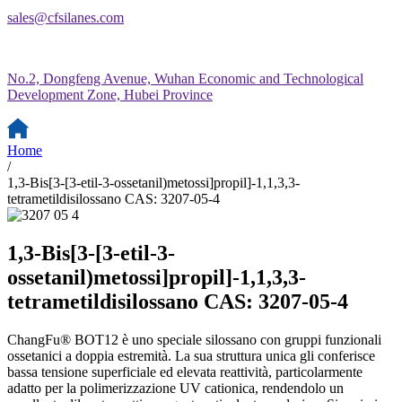
sales@cfsilanes.com
No.2, Dongfeng Avenue, Wuhan Economic and Technological
Development Zone, Hubei Province
Home
/
1,3-Bis[3-[3-etil-3-ossetanil)metossi]propil]-1,1,3,3-
tetrametildisilossano CAS: 3207-05-4
1,3-Bis[3-[3-etil-3-
ossetanil)metossi]propil]-1,1,3,3-
tetrametildisilossano CAS: 3207-05-4
ChangFu® BOT12 è uno speciale silossano con gruppi funzionali
ossetanici a doppia estremità. La sua struttura unica gli conferisce
bassa tensione superficiale ed elevata reattività, particolarmente
adatto per la polimerizzazione UV cationica, rendendolo un