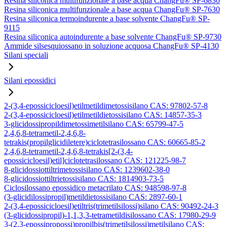
Resina siliconica multifunzionale a base acqua ChangFu® SP-6830
Resina siliconica multifunzionale a base acqua ChangFu® SP-7630
Resina siliconica termoindurente a base solvente ChangFu® SP-
9115
Resina siliconica autoindurente a base solvente ChangFu® SP-9730
Ammide silsesquiossano in soluzione acquosa ChangFu® SP-4130
Silani speciali
Silani epossidici
2-(3,4-epossicicloesil)etilmetildimetossisilano CAS: 97802-57-8
2-(3,4-epossicicloesil)etilmetildietossisilano CAS: 14857-35-3
3-glicidossipropildimetossimetilsilano CAS: 65799-47-5
2,4,6,8-tetrametil-2,4,6,8-
tetrakis(propilglicidiletere)ciclotetrasilossano CAS: 60665-85-2
2,4,6,8-tetrametil-2,4,6,8-tetrakis[2-(3,4-
epossicicloesil)etil]ciclotetrasilossano CAS: 121225-98-7
8-glicidossiottiltrimetossisilano CAS: 1239602-38-0
8-glicidossiottiltrietossisilano CAS: 1814903-73-5
Ciclosilossano epossidico metacrilato CAS: 948598-97-8
(3-glicidilossipropil)metildietossisilano CAS: 2897-60-1
2-(3,4-epossicicloesil)etiltris(trimetilsilossi)silano CAS: 90492-24-3
(3-glicidossipropil)-1,1,3,3-tetrametildisilossano CAS: 17980-29-9
3-(2,3-epossipropossi)propilbis(trimetilsilossi)metilsilano CAS: