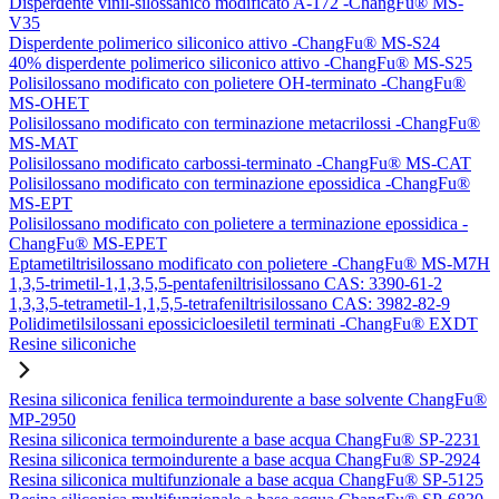
Disperdente vinil-silossanico modificato A-172 -ChangFu® MS-
V35
Disperdente polimerico siliconico attivo -ChangFu® MS-S24
40% disperdente polimerico siliconico attivo -ChangFu® MS-S25
Polisilossano modificato con polietere OH-terminato -ChangFu®
MS-OHET
Polisilossano modificato con terminazione metacrilossi -ChangFu®
MS-MAT
Polisilossano modificato carbossi-terminato -ChangFu® MS-CAT
Polisilossano modificato con terminazione epossidica -ChangFu®
MS-EPT
Polisilossano modificato con polietere a terminazione epossidica -
ChangFu® MS-EPET
Eptametiltrisilossano modificato con polietere -ChangFu® MS-M7H
1,3,5-trimetil-1,1,3,5,5-pentafeniltrisilossano CAS: 3390-61-2
1,3,3,5-tetrametil-1,1,5,5-tetrafeniltrisilossano CAS: 3982-82-9
Polidimetilsilossani epossicicloesiletil terminati -ChangFu® EXDT
Resine siliconiche
Resina siliconica fenilica termoindurente a base solvente ChangFu®
MP-2950
Resina siliconica termoindurente a base acqua ChangFu® SP-2231
Resina siliconica termoindurente a base acqua ChangFu® SP-2924
Resina siliconica multifunzionale a base acqua ChangFu® SP-5125