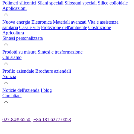
Polimeri siliconici
Silani speciali
Silossani speciali
Silice colloidale
Applicazioni
Nuova energia
Elettronica
Materiali avanzati
Vita e assistenza
sanitaria
Casa e vita
Protezione dell'ambiente
Costruzione
Agricoltura
Sintesi personalizzata
Prodotti su misura
Sintesi e trasformazione
Chi siamo
Profilo aziendale
Brochure aziendali
Notizia
Notizie dell'azienda
I blog
Contattaci
027-84396550 | +86 181 6277 0058