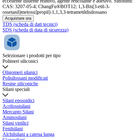
eccellente diluente reattivo, agente reticolante e adesivo. Sinonimi:
CAS: 3207-05-4; ChangFu®BOT12; 1,3-Bis[3-etil-3-
ossetanil)metossi]propil]-1,1,3,3-tetrametildisilossano
Acquistare ora
TDS (scheda di dati tecnici)
SDS (scheda di data di sicurezza)
Selezionare i prodotti per tipo
Polimeri siliconici
Oligomeri silanici
Polisilossani modificati
Resine siliconiche
Silani speciali
Silani epossidici
Acrilossisilani
Mercapto Silani
Aminosilani
Silani vinilici
Fenilsilani
Alchilsilani a catena lunga
Cianosilani