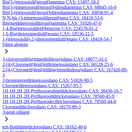
Bis[3-(trietossisilil)propil]ammina CAS: 13497-18-2
Bis[3-(trimetossisilil)propil]etilendiammina CAS: 68845-16-9
Bis[3-(trietossisilil)propil]etilendiammina CAS: 30858-91-4
N,N-bis (3-trimetossisililpropil)urea CAS: 18418-53-6
Bis(metildietossisililpropil)ammina CAS: 31020-47-0
1,4-Bis(trietossisililetil)benzene CAS: 224578-01-2
1,6-Bis(dietossimetilsilil)esano CAS: 18536-21-5
1-(trietossisilil)-2-(dietossimetilsilil)etano CAS: 18418-54-7
Silani alogeni
3-cloropropiltris(trimetilsililossi)silano CAS: 18077-31-1
2-[4-(Clorometil)fenil]etiltrimetossisilano CAS: 68128-25-6
2-[4-(Clorometil)fenil]etiltris(trimetilsilossi)silano CAS: 167426-89-
3
3-bromopropiltrimetossisilano CAS: 51826-90-5
Clorometiltrietossisilano CAS: 15267-95-5
1H,1H,2H,2H-Perfluoroesilmetildiclorosilano CAS: 38436-16-7
1H,1H,2H,2H-Perfluoroottiltriclorosilano CAS: 78560-45-9
1H,1H,2H,2H-Perfluorodeciltriclorosilano CAS: 78560-44-8
Clorometildiclorosilano CAS: 18170-89-3
Agenti sililanti
tert-Butildimetilclorosilano CAS: 18162-48-6