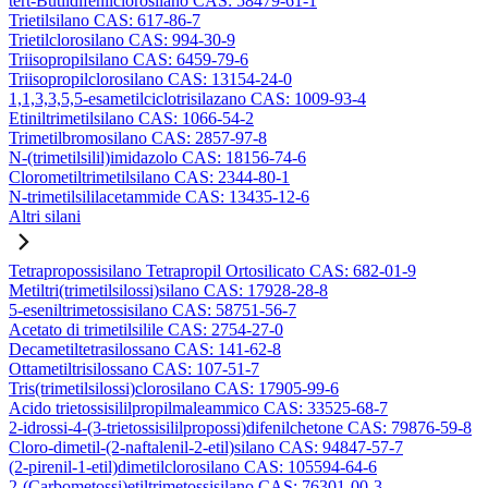
tert-Butildifenilclorosilano CAS: 58479-61-1
Trietilsilano CAS: 617-86-7
Trietilclorosilano CAS: 994-30-9
Triisopropilsilano CAS: 6459-79-6
Triisopropilclorosilano CAS: 13154-24-0
1,1,3,3,5,5-esametilciclotrisilazano CAS: 1009-93-4
Etiniltrimetilsilano CAS: 1066-54-2
Trimetilbromosilano CAS: 2857-97-8
N-(trimetilsilil)imidazolo CAS: 18156-74-6
Clorometiltrimetilsilano CAS: 2344-80-1
N-trimetilsililacetammide CAS: 13435-12-6
Altri silani
Tetrapropossisilano Tetrapropil Ortosilicato CAS: 682-01-9
Metiltri(trimetilsilossi)silano CAS: 17928-28-8
5-eseniltrimetossisilano CAS: 58751-56-7
Acetato di trimetilsilile CAS: 2754-27-0
Decametiltetrasilossano CAS: 141-62-8
Ottametiltrisilossano CAS: 107-51-7
Tris(trimetilsilossi)clorosilano CAS: 17905-99-6
Acido trietossisililpropilmaleammico CAS: 33525-68-7
2-idrossi-4-(3-trietossisililpropossi)difenilchetone CAS: 79876-59-8
Cloro-dimetil-(2-naftalenil-2-etil)silano CAS: 94847-57-7
(2-pirenil-1-etil)dimetilclorosilano CAS: 105594-64-6
2-(Carbometossi)etiltrimetossisilano CAS: 76301-00-3