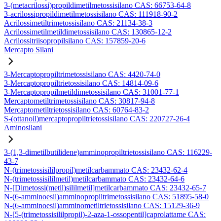
3-(metacrilossi)propildimetilmetossisilano CAS: 66753-64-8
3-acrilossipropildimetilmetossisilano CAS: 111918-90-2
Acrilossimetiltrimetossisilano CAS: 21134-38-3
Acrilossimetilmetildimetossisilano CAS: 130865-12-2
Acrilossitriisopropilsilano CAS: 157859-20-6
Mercapto Silani
3-Mercaptopropiltrimetossisilano CAS: 4420-74-0
3-Mercaptopropiltrietossisilano CAS: 14814-09-6
3-Mercaptopropilmetildimetossisilano CAS: 31001-77-1
Mercaptometiltrimetossisilano CAS: 30817-94-8
Mercaptometiltrietossisilano CAS: 60764-83-2
S-(ottanoil)mercaptopropiltrietossisilano CAS: 220727-26-4
Aminosilani
3-(1,3-dimetilbutilidene)amminopropiltrietossisilano CAS: 116229-
43-7
N-(trimetossisililpropil)metilcarbammato CAS: 23432-62-4
N-(trimetossisililmetil)metilcarbammato CAS: 23432-64-6
N-[Dimetossi(metil)sililmetil]metilcarbammato CAS: 23432-65-7
N-(6-amminoesil)amminopropiltrimetossisilano CAS: 51895-58-0
N-(6-amminoesil)amminometiltrietossisilano CAS: 15129-36-9
N-[5-(trimetossisililpropil)-2-aza-1-ossopentil]caprolattame CAS: