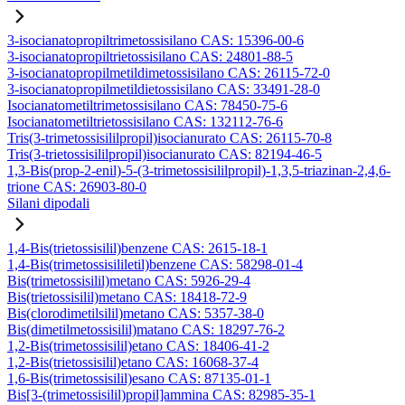
3-isocianatopropiltrimetossisilano CAS: 15396-00-6
3-isocianatopropiltrietossisilano CAS: 24801-88-5
3-isocianatopropilmetildimetossisilano CAS: 26115-72-0
3-isocianatopropilmetildietossisilano CAS: 33491-28-0
Isocianatometiltrimetossisilano CAS: 78450-75-6
Isocianatometiltrietossisilano CAS: 132112-76-6
Tris(3-trimetossisililpropil)isocianurato CAS: 26115-70-8
Tris(3-trietossisililpropil)isocianurato CAS: 82194-46-5
1,3-Bis(prop-2-enil)-5-(3-trimetossisililpropil)-1,3,5-triazinan-2,4,6-
trione CAS: 26903-80-0
Silani dipodali
1,4-Bis(trietossisilil)benzene CAS: 2615-18-1
1,4-Bis(trimetossisililetil)benzene CAS: 58298-01-4
Bis(trimetossisilil)metano CAS: 5926-29-4
Bis(trietossisilil)metano CAS: 18418-72-9
Bis(clorodimetilsilil)metano CAS: 5357-38-0
Bis(dimetilmetossisilil)matano CAS: 18297-76-2
1,2-Bis(trimetossisilil)etano CAS: 18406-41-2
1,2-Bis(trietossisilil)etano CAS: 16068-37-4
1,6-Bis(trimetossisilil)esano CAS: 87135-01-1
Bis[3-(trimetossisilil)propil]ammina CAS: 82985-35-1