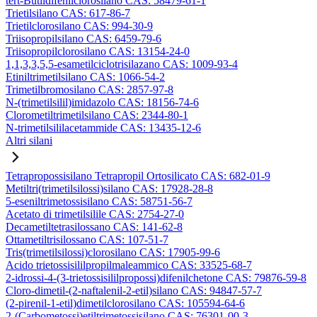
tert-Butildifenilclorosilano CAS: 58479-61-1
Trietilsilano CAS: 617-86-7
Trietilclorosilano CAS: 994-30-9
Triisopropilsilano CAS: 6459-79-6
Triisopropilclorosilano CAS: 13154-24-0
1,1,3,3,5,5-esametilciclotrisilazano CAS: 1009-93-4
Etiniltrimetilsilano CAS: 1066-54-2
Trimetilbromosilano CAS: 2857-97-8
N-(trimetilsilil)imidazolo CAS: 18156-74-6
Clorometiltrimetilsilano CAS: 2344-80-1
N-trimetilsililacetammide CAS: 13435-12-6
Altri silani
Tetrapropossisilano Tetrapropil Ortosilicato CAS: 682-01-9
Metiltri(trimetilsilossi)silano CAS: 17928-28-8
5-eseniltrimetossisilano CAS: 58751-56-7
Acetato di trimetilsilile CAS: 2754-27-0
Decametiltetrasilossano CAS: 141-62-8
Ottametiltrisilossano CAS: 107-51-7
Tris(trimetilsilossi)clorosilano CAS: 17905-99-6
Acido trietossisililpropilmaleammico CAS: 33525-68-7
2-idrossi-4-(3-trietossisililpropossi)difenilchetone CAS: 79876-59-8
Cloro-dimetil-(2-naftalenil-2-etil)silano CAS: 94847-57-7
(2-pirenil-1-etil)dimetilclorosilano CAS: 105594-64-6
2-(Carbometossi)etiltrimetossisilano CAS: 76301-00-3