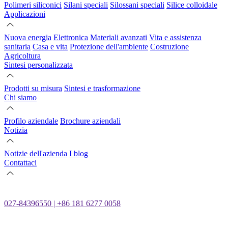
Polimeri siliconici
Silani speciali
Silossani speciali
Silice colloidale
Applicazioni
Nuova energia
Elettronica
Materiali avanzati
Vita e assistenza
sanitaria
Casa e vita
Protezione dell'ambiente
Costruzione
Agricoltura
Sintesi personalizzata
Prodotti su misura
Sintesi e trasformazione
Chi siamo
Profilo aziendale
Brochure aziendali
Notizia
Notizie dell'azienda
I blog
Contattaci
027-84396550 | +86 181 6277 0058