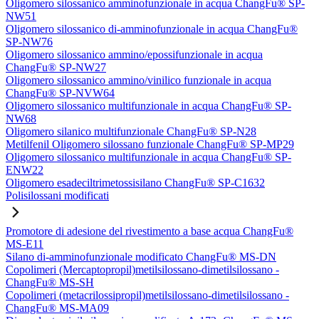
Oligomero silossanico amminofunzionale in acqua ChangFu® SP-
NW51
Oligomero silossanico di-amminofunzionale in acqua ChangFu®
SP-NW76
Oligomero silossanico ammino/epossifunzionale in acqua
ChangFu® SP-NW27
Oligomero silossanico ammino/vinilico funzionale in acqua
ChangFu® SP-NVW64
Oligomero silossanico multifunzionale in acqua ChangFu® SP-
NW68
Oligomero silanico multifunzionale ChangFu® SP-N28
Metilfenil Oligomero silossano funzionale ChangFu® SP-MP29
Oligomero silossanico multifunzionale in acqua ChangFu® SP-
ENW22
Oligomero esadeciltrimetossisilano ChangFu® SP-C1632
Polisilossani modificati
Promotore di adesione del rivestimento a base acqua ChangFu®
MS-E11
Silano di-amminofunzionale modificato ChangFu® MS-DN
Copolimeri (Mercaptopropil)metilsilossano-dimetilsilossano -
ChangFu® MS-SH
Copolimeri (metacrilossipropil)metilsilossano-dimetilsilossano -
ChangFu® MS-MA09