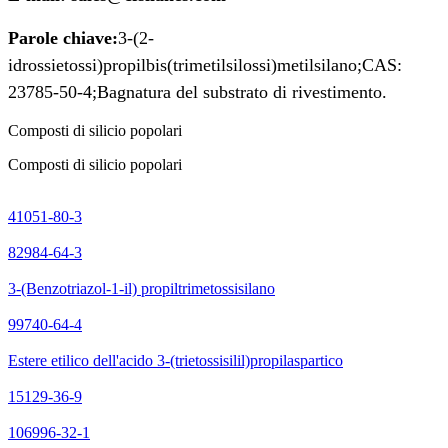
Parole chiave:
3-(2-
idrossietossi)propilbis(trimetilsilossi)metilsilano
;
CAS:
23785-50-4;
Bagnatura del substrato di rivestimento.
Composti di silicio popolari
Composti di silicio popolari
41051-80-3
82984-64-3
3-(Benzotriazol-1-il) propiltrimetossisilano
99740-64-4
Estere etilico dell'acido 3-(trietossisilil)propilaspartico
15129-36-9
106996-32-1