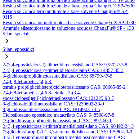
Resina siliconica multifunzionale a base acqua ChangFu® SP-6830
Resina siliconica multifunzionale a base acqua ChangFu® SP-7630
Resina siliconica termoindurente a base solvente ChangFu® SP-
9115
Resina siliconica autoindurente a base solvente ChangFu® SP-9730
Ammide silsesquiossano in soluzione acquosa ChangFu® SP-4130
Silani speciali
Silani epossidici
2-(3,4-epossicicloesil)etilmetildimetossisilano CAS: 97802-57-8
2-(3,4-epossicicloesil)etilmetildietossisilano CAS: 14857-35-3
3-glicidossipropildimetossimetilsilano CAS: 65799-47-5
2,4,6,8-tetrametil-2,4,6,8-
tetrakis(propilglicidiletere)ciclotetrasilossano CAS: 60665-85-2
2,4,6,8-tetrametil-2,4,6,8-tetrakis[2-(3,4-
epossicicloesil)etil]ciclotetrasilossano CAS: 121225-98-7
8-glicidossiottiltrimetossisilano CAS: 1239602-38-0
8-glicidossiottiltrietossisilano CAS: 1814903-73-5
Ciclosilossano epossidico metacrilato CAS: 948598-97-8
(3-glicidilossipropil)metildietossisilano CAS: 2897-60-1
2-(3,4-epossicicloesil)etiltris(trimetilsilossi)silano CAS: 90492-24-3
(3-glicidossipropil)-1,1,3,3-tetrametildisilossano CAS: 17980-29-9
3-(2,3-epossipropossi)propilbis(trimetilsilossi)metilsilano CAS: