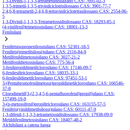
1,3-Divinil-1,1,3,3-tetrametildisilazano CAS: 7691-02-3
1,3,5-trimetil-1,3,5-trivinilciclotrisilossano CAS: 3901-77-7
2,4,6,8-tetrametil-2,4,6,8-tetravinilciclotetrasilossano CAS: 2554-06-
5
1,3-Divinil-1,1,3,3-Tetrametossidisilossano CAS: 18293-85-1
(4-vinilfenil)trimetossisilano CAS: 18001-13-3
Fenilsilani
Feniltrisisopropenilossisilano CAS: 52301-18-5
Feniltris(trimetilsilossi)silano CAS: 2116-84-9
Metilfenildimetossisilano CAS: 3027-21-2
Metilfenildietossisilano CAS: 775-56-4
3-fenilpropildimetilclorosilano CAS: 17146-09-7
6-fenilesiltriclorosilano CAS: 18035-33-1
6-fenilesildimetilclorosilano CAS: 97451-53-1
3-(Pentabromofenilmetossi)propildimetilclorosilano CAS: 166546-
37-8
Clorodimetil[3-(2,3,4,5,6-pentafluorofenil)propil]silano CAS:
157499-19-9
3-(p-metossifenil)propiltriclorosilano CAS: 163155-57-5
Feniltris(vinildimetilsilossi)silano CAS: 60111-47-9
1,3-difenil-1,1,3,3-tetrametossidisilossano CAS: 17938-09-9
Metildifenilmetossisilano CAS: 18407-48-2
Alchilsilani a catena lunga