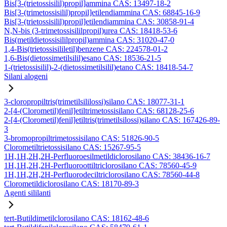
Bis[3-(trietossisilil)propil]ammina CAS: 13497-18-2
Bis[3-(trimetossisilil)propil]etilendiammina CAS: 68845-16-9
Bis[3-(trietossisilil)propil]etilendiammina CAS: 30858-91-4
N,N-bis (3-trimetossisililpropil)urea CAS: 18418-53-6
Bis(metildietossisililpropil)ammina CAS: 31020-47-0
1,4-Bis(trietossisililetil)benzene CAS: 224578-01-2
1,6-Bis(dietossimetilsilil)esano CAS: 18536-21-5
1-(trietossisilil)-2-(dietossimetilsilil)etano CAS: 18418-54-7
Silani alogeni
3-cloropropiltris(trimetilsililossi)silano CAS: 18077-31-1
2-[4-(Clorometil)fenil]etiltrimetossisilano CAS: 68128-25-6
2-[4-(Clorometil)fenil]etiltris(trimetilsilossi)silano CAS: 167426-89-
3
3-bromopropiltrimetossisilano CAS: 51826-90-5
Clorometiltrietossisilano CAS: 15267-95-5
1H,1H,2H,2H-Perfluoroesilmetildiclorosilano CAS: 38436-16-7
1H,1H,2H,2H-Perfluoroottiltriclorosilano CAS: 78560-45-9
1H,1H,2H,2H-Perfluorodeciltriclorosilano CAS: 78560-44-8
Clorometildiclorosilano CAS: 18170-89-3
Agenti sililanti
tert-Butildimetilclorosilano CAS: 18162-48-6