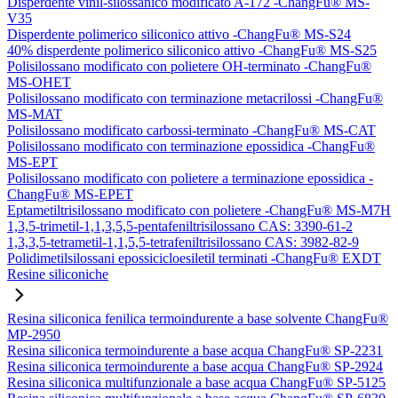
Disperdente vinil-silossanico modificato A-172 -ChangFu® MS-
V35
Disperdente polimerico siliconico attivo -ChangFu® MS-S24
40% disperdente polimerico siliconico attivo -ChangFu® MS-S25
Polisilossano modificato con polietere OH-terminato -ChangFu®
MS-OHET
Polisilossano modificato con terminazione metacrilossi -ChangFu®
MS-MAT
Polisilossano modificato carbossi-terminato -ChangFu® MS-CAT
Polisilossano modificato con terminazione epossidica -ChangFu®
MS-EPT
Polisilossano modificato con polietere a terminazione epossidica -
ChangFu® MS-EPET
Eptametiltrisilossano modificato con polietere -ChangFu® MS-M7H
1,3,5-trimetil-1,1,3,5,5-pentafeniltrisilossano CAS: 3390-61-2
1,3,3,5-tetrametil-1,1,5,5-tetrafeniltrisilossano CAS: 3982-82-9
Polidimetilsilossani epossicicloesiletil terminati -ChangFu® EXDT
Resine siliconiche
Resina siliconica fenilica termoindurente a base solvente ChangFu®
MP-2950
Resina siliconica termoindurente a base acqua ChangFu® SP-2231
Resina siliconica termoindurente a base acqua ChangFu® SP-2924
Resina siliconica multifunzionale a base acqua ChangFu® SP-5125