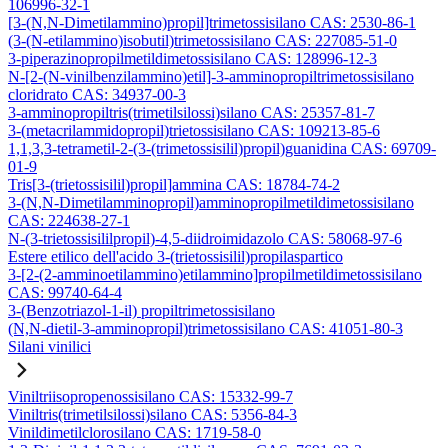
106996-32-1
[3-(N,N-Dimetilammino)propil]trimetossisilano CAS: 2530-86-1
(3-(N-etilammino)isobutil)trimetossisilano CAS: 227085-51-0
3-piperazinopropilmetildimetossisilano CAS: 128996-12-3
N-[2-(N-vinilbenzilammino)etil]-3-amminopropiltrimetossisilano
cloridrato CAS: 34937-00-3
3-amminopropiltris(trimetilsilossi)silano CAS: 25357-81-7
3-(metacrilammidopropil)trietossisilano CAS: 109213-85-6
1,1,3,3-tetrametil-2-(3-(trimetossisilil)propil)guanidina CAS: 69709-
01-9
Tris[3-(trietossisilil)propil]ammina CAS: 18784-74-2
3-(N,N-Dimetilamminopropil)amminopropilmetildimetossisilano
CAS: 224638-27-1
N-(3-trietossisililpropil)-4,5-diidroimidazolo CAS: 58068-97-6
Estere etilico dell'acido 3-(trietossisilil)propilaspartico
3-[2-(2-amminoetilammino)etilammino]propilmetildimetossisilano
CAS: 99740-64-4
3-(Benzotriazol-1-il) propiltrimetossisilano
(N,N-dietil-3-amminopropil)trimetossisilano CAS: 41051-80-3
Silani vinilici
Viniltriisopropenossisilano CAS: 15332-99-7
Viniltris(trimetilsilossi)silano CAS: 5356-84-3
Vinildimetilclorosilano CAS: 1719-58-0