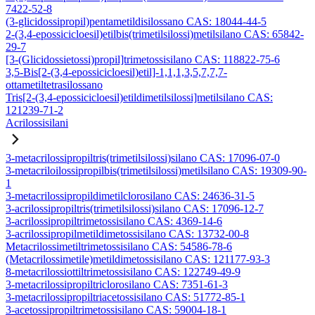
7422-52-8
(3-glicidossipropil)pentametildisilossano CAS: 18044-44-5
2-(3,4-epossicicloesil)etilbis(trimetilsilossi)metilsilano CAS: 65842-
29-7
[3-(Glicidossietossi)propil]trimetossisilano CAS: 118822-75-6
3,5-Bis[2-(3,4-epossicicloesil)etil]-1,1,1,3,5,7,7,7-
ottametiltetrasilossano
Tris[2-(3,4-epossicicloesil)etildimetilsilossi]metilsilano CAS:
121239-71-2
Acrilossisilani
3-metacrilossipropiltris(trimetilsilossi)silano CAS: 17096-07-0
3-metacriloilossipropilbis(trimetilsilossi)metilsilano CAS: 19309-90-
1
3-metacrilossipropildimetilclorosilano CAS: 24636-31-5
3-acrilossipropiltris(trimetilsilossi)silano CAS: 17096-12-7
3-acrilossipropiltrimetossisilano CAS: 4369-14-6
3-acrilossipropilmetildimetossisilano CAS: 13732-00-8
Metacrilossimetiltrimetossisilano CAS: 54586-78-6
(Metacrilossimetile)metildimetossisilano CAS: 121177-93-3
8-metacrilossiottiltrimetossisilano CAS: 122749-49-9
3-metacrilossipropiltriclorosilano CAS: 7351-61-3
3-metacrilossipropiltriacetossisilano CAS: 51772-85-1
3-acetossipropiltrimetossisilano CAS: 59004-18-1