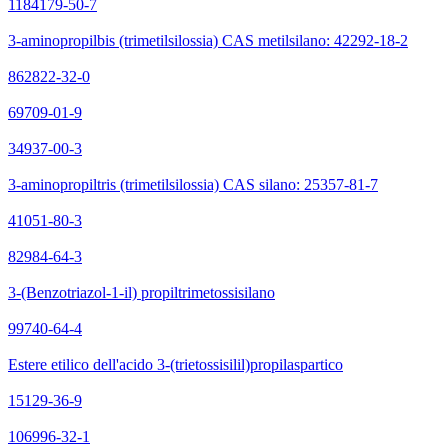
1184179-50-7
3-aminopropilbis (trimetilsilossia) CAS metilsilano: 42292-18-2
862822-32-0
69709-01-9
34937-00-3
3-aminopropiltris (trimetilsilossia) CAS silano: 25357-81-7
41051-80-3
82984-64-3
3-(Benzotriazol-1-il) propiltrimetossisilano
99740-64-4
Estere etilico dell'acido 3-(trietossisilil)propilaspartico
15129-36-9
106996-32-1