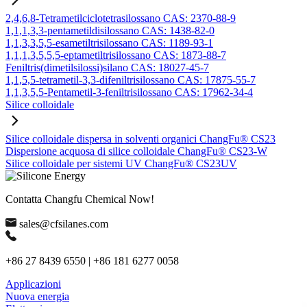
2,4,6,8-Tetrametilciclotetrasilossano CAS: 2370-88-9
1,1,1,3,3-pentametildisilossano CAS: 1438-82-0
1,1,3,3,5,5-esametiltrisilossano CAS: 1189-93-1
1,1,1,3,5,5,5-eptametiltrisilossano CAS: 1873-88-7
Feniltris(dimetilsilossi)silano CAS: 18027-45-7
1,1,5,5-tetrametil-3,3-difeniltrisilossano CAS: 17875-55-7
1,1,3,5,5-Pentametil-3-feniltrisilossano CAS: 17962-34-4
Silice colloidale
Silice colloidale dispersa in solventi organici ChangFu® CS23
Dispersione acquosa di silice colloidale ChangFu® CS23-W
Silice colloidale per sistemi UV ChangFu® CS23UV
Contatta Changfu Chemical Now!
sales@cfsilanes.com
+86 27 8439 6550 | +86 181 6277 0058
Applicazioni
Nuova energia