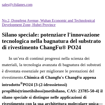
sales@cfsilanes.com
No.2, Dongfeng Avenue, Wuhan Economic and Technological
Development Zone, Hubei Province
Silano speciale: potenziare l'innovazione
tecnologica nella bagnatura del substrato
di rivestimento ChangFu® PO24
In un’era di continui progressi nella scienza dei
materiali, la tecnologia avanzata di bagnatura dei substrati
è diventata essenziale per migliorare le prestazioni del
rivestimento.
Chimica di Changfu
'
s ChangFu appena
®
introdotto
PO24 [3-(2-idrossietossi)
propilbis(trimetilsilossi)metilsilano, CAS: 23785-50-4] il
silano speciale si distingue nelle applicazioni di
rivestimento con la sua architettura molecolare unica
—