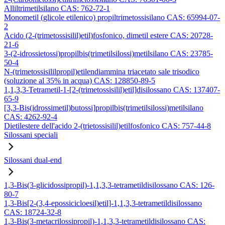
Alliltrimetilsilano CAS: 762-72-1
Monometil (glicole etilenico) propiltrimetossisilano CAS: 65994-07-
2
Acido (2-(trimetossisilil)etil)fosfonico, dimetil estere CAS: 20728-
21-6
3-(2-idrossietossi)propilbis(trimetilsilossi)metilsilano CAS: 23785-
50-4
N-(trimetossisililpropil)etilendiammina triacetato sale trisodico
(soluzione al 35% in acqua) CAS: 128850-89-5
1,1,3,3-Tetrametil-1-[2-(trimetossisilil)etil]disilossano CAS: 137407-
65-9
[3,3-Bis(idrossimetil)butossi]propilbis(trimetilsilossi)metilsilano
CAS: 4262-92-4
Dietilestere dell'acido 2-(trietossisilil)etilfosfonico CAS: 757-44-8
Silossani speciali
Silossani dual-end
1,3-Bis(3-glicidossipropil)-1,1,3,3-tetrametildisilossano CAS: 126-
80-7
1,3-Bis[2-(3,4-epossicicloesil)etil]-1,1,3,3-tetrametildisilossano
CAS: 18724-32-8
1,3-Bis(3-metacrilossipropil)-1,1,3,3-tetrametildisilossano CAS: