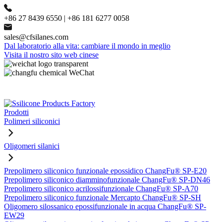
+86 27 8439 6550 | +86 181 6277 0058
sales@cfsilanes.com
Dal laboratorio alla vita: cambiare il mondo in meglio
Visita il nostro sito web cinese
Prodotti
Polimeri siliconici
Oligomeri silanici
Prepolimero siliconico funzionale epossidico ChangFu® SP-E20
Prepolimero siliconico diamminofunzionale ChangFu® SP-DN46
Prepolimero siliconico acrilossifunzionale ChangFu® SP-A70
Prepolimero siliconico funzionale Mercapto ChangFu® SP-SH
Oligomero silossanico epossifunzionale in acqua ChangFu® SP-
EW29