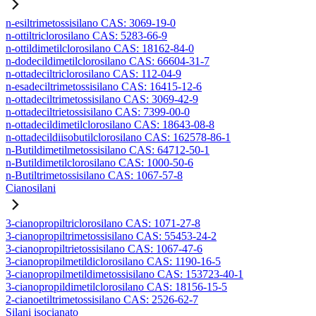
n-esiltrimetossisilano CAS: 3069-19-0
n-ottiltriclorosilano CAS: 5283-66-9
n-ottildimetilclorosilano CAS: 18162-84-0
n-dodecildimetilclorosilano CAS: 66604-31-7
n-ottadeciltriclorosilano CAS: 112-04-9
n-esadeciltrimetossisilano CAS: 16415-12-6
n-ottadeciltrimetossisilano CAS: 3069-42-9
n-ottadeciltrietossisilano CAS: 7399-00-0
n-ottadecildimetilclorosilano CAS: 18643-08-8
n-ottadecildiisobutilclorosilano CAS: 162578-86-1
n-Butildimetilmetossisilano CAS: 64712-50-1
n-Butildimetilclorosilano CAS: 1000-50-6
n-Butiltrimetossisilano CAS: 1067-57-8
Cianosilani
3-cianopropiltriclorosilano CAS: 1071-27-8
3-cianopropiltrimetossisilano CAS: 55453-24-2
3-cianopropiltrietossisilano CAS: 1067-47-6
3-cianopropilmetildiclorosilano CAS: 1190-16-5
3-cianopropilmetildimetossisilano CAS: 153723-40-1
3-cianopropildimetilclorosilano CAS: 18156-15-5
2-cianoetiltrimetossisilano CAS: 2526-62-7
Silani isocianato