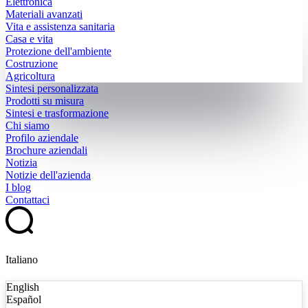
Elettronica
Materiali avanzati
Vita e assistenza sanitaria
Casa e vita
Protezione dell'ambiente
Costruzione
Agricoltura
Sintesi personalizzata
Prodotti su misura
Sintesi e trasformazione
Chi siamo
Profilo aziendale
Brochure aziendali
Notizia
Notizie dell'azienda
I blog
Contattaci
Italiano
English
Español