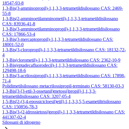
18547-93-8
1,3-Bis(3-amminopropil)-1,1,3,3-tetrametildisilossano CAS: 2469-
55-8
1,3-Bis(2-amminoetilamminometil)-1,1,3,3-tetrametildisilossano
CAS: 83936-41-8
1,3-Bis(3-amminoetilamminopropil)-1,1,3,3-tetrametildisilossano
CAS: 17866-53-4
1,3-Bis(3-mercaptopropil)-1,1,3,3-tetrametildisilossano CAS:
18001-52-0
1,3-Bis(3-cloropropil)-1,1,3,3-tetrametildisilossano CAS: 18132-72-
4
1,3-Bis(clorometil)-1,1,3,3-tetrametildisilossano CAS: 2362-10-9
1,3-Bis(eptadecafluorodecil)-1,1,3,3-tetrametildisilossano CAS:
129498-18-6
1,3-Bis(3-acrilossipropil)-1,1,3,3-tetrametildisilossano CAS: 17898-
71-4
Polidimetilsilossano metacrilossipropil-terminato CAS: 58130-03-3
1,3-Bis[3-[3-etil-3-ossetanil)metossi]propil]-1,1,3,3-
tetrametildisilossano CAS: 3207-05-4
1,5-Bis[2-(3,4-epossicicloesil)etil]-1,1,3,3,5,5-esametiltrisilossano
CAS: 150856-78-3
1,3-Bis(3-(2-idrossietossi)propil)-1,1,3,3-tetrametildisilossano CAS:
441307-02-4
Silossani di idrogeno