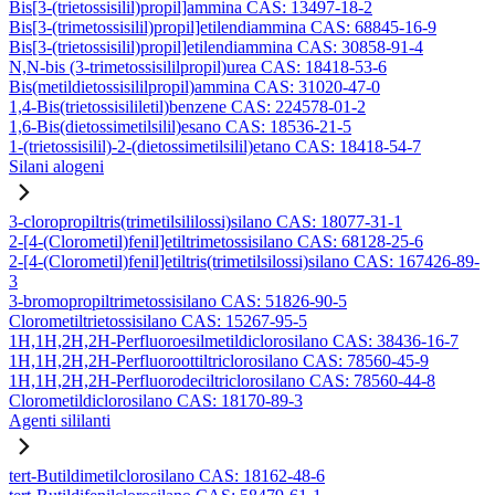
Bis[3-(trietossisilil)propil]ammina CAS: 13497-18-2
Bis[3-(trimetossisilil)propil]etilendiammina CAS: 68845-16-9
Bis[3-(trietossisilil)propil]etilendiammina CAS: 30858-91-4
N,N-bis (3-trimetossisililpropil)urea CAS: 18418-53-6
Bis(metildietossisililpropil)ammina CAS: 31020-47-0
1,4-Bis(trietossisililetil)benzene CAS: 224578-01-2
1,6-Bis(dietossimetilsilil)esano CAS: 18536-21-5
1-(trietossisilil)-2-(dietossimetilsilil)etano CAS: 18418-54-7
Silani alogeni
3-cloropropiltris(trimetilsililossi)silano CAS: 18077-31-1
2-[4-(Clorometil)fenil]etiltrimetossisilano CAS: 68128-25-6
2-[4-(Clorometil)fenil]etiltris(trimetilsilossi)silano CAS: 167426-89-
3
3-bromopropiltrimetossisilano CAS: 51826-90-5
Clorometiltrietossisilano CAS: 15267-95-5
1H,1H,2H,2H-Perfluoroesilmetildiclorosilano CAS: 38436-16-7
1H,1H,2H,2H-Perfluoroottiltriclorosilano CAS: 78560-45-9
1H,1H,2H,2H-Perfluorodeciltriclorosilano CAS: 78560-44-8
Clorometildiclorosilano CAS: 18170-89-3
Agenti sililanti
tert-Butildimetilclorosilano CAS: 18162-48-6