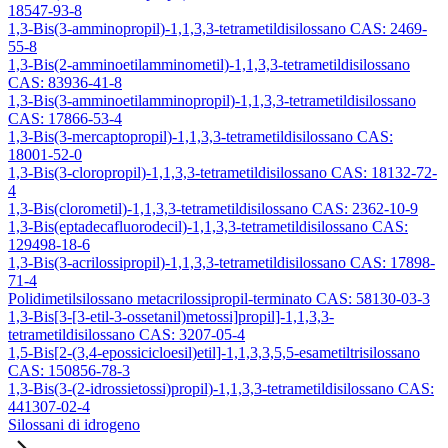
18547-93-8
1,3-Bis(3-amminopropil)-1,1,3,3-tetrametildisilossano CAS: 2469-
55-8
1,3-Bis(2-amminoetilamminometil)-1,1,3,3-tetrametildisilossano
CAS: 83936-41-8
1,3-Bis(3-amminoetilamminopropil)-1,1,3,3-tetrametildisilossano
CAS: 17866-53-4
1,3-Bis(3-mercaptopropil)-1,1,3,3-tetrametildisilossano CAS:
18001-52-0
1,3-Bis(3-cloropropil)-1,1,3,3-tetrametildisilossano CAS: 18132-72-
4
1,3-Bis(clorometil)-1,1,3,3-tetrametildisilossano CAS: 2362-10-9
1,3-Bis(eptadecafluorodecil)-1,1,3,3-tetrametildisilossano CAS:
129498-18-6
1,3-Bis(3-acrilossipropil)-1,1,3,3-tetrametildisilossano CAS: 17898-
71-4
Polidimetilsilossano metacrilossipropil-terminato CAS: 58130-03-3
1,3-Bis[3-[3-etil-3-ossetanil)metossi]propil]-1,1,3,3-
tetrametildisilossano CAS: 3207-05-4
1,5-Bis[2-(3,4-epossicicloesil)etil]-1,1,3,3,5,5-esametiltrisilossano
CAS: 150856-78-3
1,3-Bis(3-(2-idrossietossi)propil)-1,1,3,3-tetrametildisilossano CAS:
441307-02-4
Silossani di idrogeno