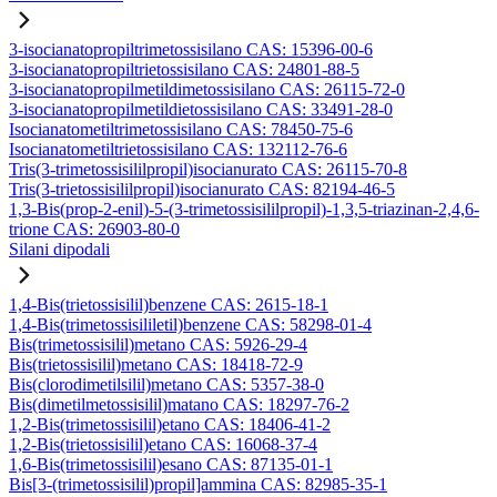
3-isocianatopropiltrimetossisilano CAS: 15396-00-6
3-isocianatopropiltrietossisilano CAS: 24801-88-5
3-isocianatopropilmetildimetossisilano CAS: 26115-72-0
3-isocianatopropilmetildietossisilano CAS: 33491-28-0
Isocianatometiltrimetossisilano CAS: 78450-75-6
Isocianatometiltrietossisilano CAS: 132112-76-6
Tris(3-trimetossisililpropil)isocianurato CAS: 26115-70-8
Tris(3-trietossisililpropil)isocianurato CAS: 82194-46-5
1,3-Bis(prop-2-enil)-5-(3-trimetossisililpropil)-1,3,5-triazinan-2,4,6-
trione CAS: 26903-80-0
Silani dipodali
1,4-Bis(trietossisilil)benzene CAS: 2615-18-1
1,4-Bis(trimetossisililetil)benzene CAS: 58298-01-4
Bis(trimetossisilil)metano CAS: 5926-29-4
Bis(trietossisilil)metano CAS: 18418-72-9
Bis(clorodimetilsilil)metano CAS: 5357-38-0
Bis(dimetilmetossisilil)matano CAS: 18297-76-2
1,2-Bis(trimetossisilil)etano CAS: 18406-41-2
1,2-Bis(trietossisilil)etano CAS: 16068-37-4
1,6-Bis(trimetossisilil)esano CAS: 87135-01-1
Bis[3-(trimetossisilil)propil]ammina CAS: 82985-35-1