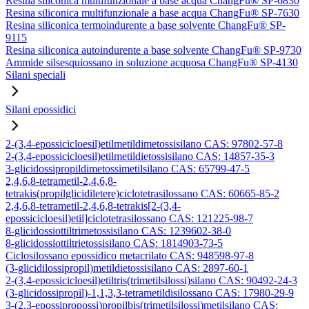
Resina siliconica multifunzionale a base acqua ChangFu® SP-6830
Resina siliconica multifunzionale a base acqua ChangFu® SP-7630
Resina siliconica termoindurente a base solvente ChangFu® SP-
9115
Resina siliconica autoindurente a base solvente ChangFu® SP-9730
Ammide silsesquiossano in soluzione acquosa ChangFu® SP-4130
Silani speciali
Silani epossidici
2-(3,4-epossicicloesil)etilmetildimetossisilano CAS: 97802-57-8
2-(3,4-epossicicloesil)etilmetildietossisilano CAS: 14857-35-3
3-glicidossipropildimetossimetilsilano CAS: 65799-47-5
2,4,6,8-tetrametil-2,4,6,8-
tetrakis(propilglicidiletere)ciclotetrasilossano CAS: 60665-85-2
2,4,6,8-tetrametil-2,4,6,8-tetrakis[2-(3,4-
epossicicloesil)etil]ciclotetrasilossano CAS: 121225-98-7
8-glicidossiottiltrimetossisilano CAS: 1239602-38-0
8-glicidossiottiltrietossisilano CAS: 1814903-73-5
Ciclosilossano epossidico metacrilato CAS: 948598-97-8
(3-glicidilossipropil)metildietossisilano CAS: 2897-60-1
2-(3,4-epossicicloesil)etiltris(trimetilsilossi)silano CAS: 90492-24-3
(3-glicidossipropil)-1,1,3,3-tetrametildisilossano CAS: 17980-29-9
3-(2,3-epossipropossi)propilbis(trimetilsilossi)metilsilano CAS: