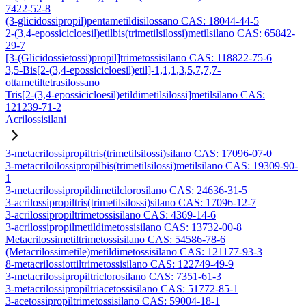
7422-52-8
(3-glicidossipropil)pentametildisilossano CAS: 18044-44-5
2-(3,4-epossicicloesil)etilbis(trimetilsilossi)metilsilano CAS: 65842-
29-7
[3-(Glicidossietossi)propil]trimetossisilano CAS: 118822-75-6
3,5-Bis[2-(3,4-epossicicloesil)etil]-1,1,1,3,5,7,7,7-
ottametiltetrasilossano
Tris[2-(3,4-epossicicloesil)etildimetilsilossi]metilsilano CAS:
121239-71-2
Acrilossisilani
3-metacrilossipropiltris(trimetilsilossi)silano CAS: 17096-07-0
3-metacriloilossipropilbis(trimetilsilossi)metilsilano CAS: 19309-90-
1
3-metacrilossipropildimetilclorosilano CAS: 24636-31-5
3-acrilossipropiltris(trimetilsilossi)silano CAS: 17096-12-7
3-acrilossipropiltrimetossisilano CAS: 4369-14-6
3-acrilossipropilmetildimetossisilano CAS: 13732-00-8
Metacrilossimetiltrimetossisilano CAS: 54586-78-6
(Metacrilossimetile)metildimetossisilano CAS: 121177-93-3
8-metacrilossiottiltrimetossisilano CAS: 122749-49-9
3-metacrilossipropiltriclorosilano CAS: 7351-61-3
3-metacrilossipropiltriacetossisilano CAS: 51772-85-1
3-acetossipropiltrimetossisilano CAS: 59004-18-1