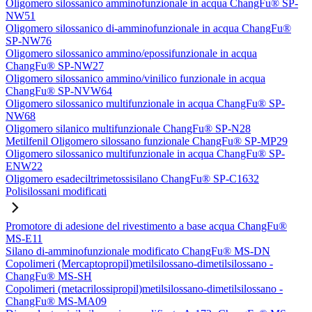
Oligomero silossanico amminofunzionale in acqua ChangFu® SP-
NW51
Oligomero silossanico di-amminofunzionale in acqua ChangFu®
SP-NW76
Oligomero silossanico ammino/epossifunzionale in acqua
ChangFu® SP-NW27
Oligomero silossanico ammino/vinilico funzionale in acqua
ChangFu® SP-NVW64
Oligomero silossanico multifunzionale in acqua ChangFu® SP-
NW68
Oligomero silanico multifunzionale ChangFu® SP-N28
Metilfenil Oligomero silossano funzionale ChangFu® SP-MP29
Oligomero silossanico multifunzionale in acqua ChangFu® SP-
ENW22
Oligomero esadeciltrimetossisilano ChangFu® SP-C1632
Polisilossani modificati
Promotore di adesione del rivestimento a base acqua ChangFu®
MS-E11
Silano di-amminofunzionale modificato ChangFu® MS-DN
Copolimeri (Mercaptopropil)metilsilossano-dimetilsilossano -
ChangFu® MS-SH
Copolimeri (metacrilossipropil)metilsilossano-dimetilsilossano -
ChangFu® MS-MA09