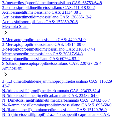
3-(metacrilossi)propildimetilmetossisilano CAS: 66753-64-8
3-acrilossipropildimetilmetossisilano CAS: 111918-90-2
Acrilossimetiltrimetossisilano CAS: 21134-38-3
Acrilossimetilmetildimetossisilano CAS: 130865-12-2
Acrilossitriisopropilsilano CAS: 157859-20-6
Mercapto Silani
3-Mercaptopropiltrimetossisilano CAS: 4420-74-0
3-Mercaptopropiltrietossisilano CAS: 14814-09-6
3-Mercaptopropilmetildimetossisilano CAS: 31001-77-1
Mercaptometiltrimetossisilano CAS: 30817-94-8
Mercaptometiltrietossisilano CAS: 60764-83-2
S-(ottanoil)mercaptopropiltrietossisilano CAS: 220727-26-4
Aminosilani
3-(1,3-dimetilbutilidene)amminopropiltrietossisilano CAS: 116229-
43-7
N-(trimetossisililpropil)metilcarbammato CAS: 23432-62-4
N-(trimetossisililmetil)metilcarbammato CAS: 23432-64-6
N-[Dimetossi(metil)sililmetil]metilcarbammato CAS: 23432-65-7
N-(6-amminoesil)amminopropiltrimetossisilano CAS: 51895-58-0
N-(6-amminoesil)amminometiltrietossisilano CAS: 15129-36-9
N-[5-(trimetossisililpropil)-2-aza-1-ossopentil]caprolattame CAS: