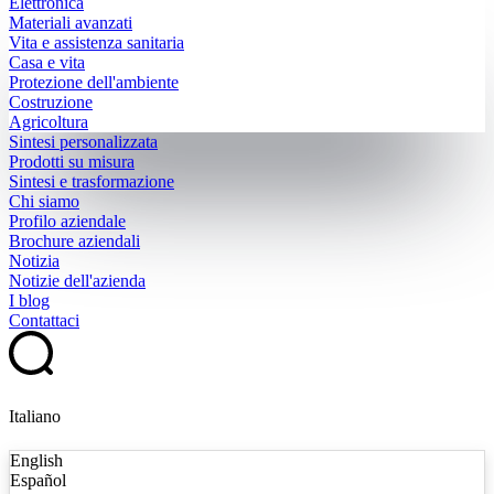
Elettronica
Materiali avanzati
Vita e assistenza sanitaria
Casa e vita
Protezione dell'ambiente
Costruzione
Agricoltura
Sintesi personalizzata
Prodotti su misura
Sintesi e trasformazione
Chi siamo
Profilo aziendale
Brochure aziendali
Notizia
Notizie dell'azienda
I blog
Contattaci
Italiano
English
Español