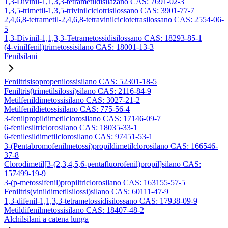
1,3-Divinil-1,1,3,3-tetrametildisilazano CAS: 7691-02-3
1,3,5-trimetil-1,3,5-trivinilciclotrisilossano CAS: 3901-77-7
2,4,6,8-tetrametil-2,4,6,8-tetravinilciclotetrasilossano CAS: 2554-06-
5
1,3-Divinil-1,1,3,3-Tetrametossidisilossano CAS: 18293-85-1
(4-vinilfenil)trimetossisilano CAS: 18001-13-3
Fenilsilani
Feniltrisisopropenilossisilano CAS: 52301-18-5
Feniltris(trimetilsilossi)silano CAS: 2116-84-9
Metilfenildimetossisilano CAS: 3027-21-2
Metilfenildietossisilano CAS: 775-56-4
3-fenilpropildimetilclorosilano CAS: 17146-09-7
6-fenilesiltriclorosilano CAS: 18035-33-1
6-fenilesildimetilclorosilano CAS: 97451-53-1
3-(Pentabromofenilmetossi)propildimetilclorosilano CAS: 166546-
37-8
Clorodimetil[3-(2,3,4,5,6-pentafluorofenil)propil]silano CAS:
157499-19-9
3-(p-metossifenil)propiltriclorosilano CAS: 163155-57-5
Feniltris(vinildimetilsilossi)silano CAS: 60111-47-9
1,3-difenil-1,1,3,3-tetrametossidisilossano CAS: 17938-09-9
Metildifenilmetossisilano CAS: 18407-48-2
Alchilsilani a catena lunga