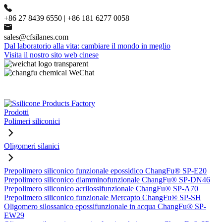
+86 27 8439 6550 | +86 181 6277 0058
sales@cfsilanes.com
Dal laboratorio alla vita: cambiare il mondo in meglio
Visita il nostro sito web cinese
Prodotti
Polimeri siliconici
Oligomeri silanici
Prepolimero siliconico funzionale epossidico ChangFu® SP-E20
Prepolimero siliconico diamminofunzionale ChangFu® SP-DN46
Prepolimero siliconico acrilossifunzionale ChangFu® SP-A70
Prepolimero siliconico funzionale Mercapto ChangFu® SP-SH
Oligomero silossanico epossifunzionale in acqua ChangFu® SP-
EW29