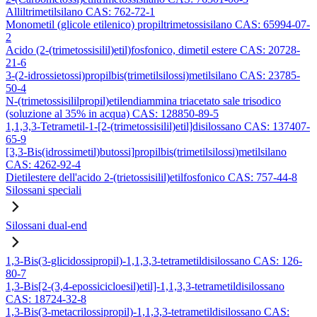
Alliltrimetilsilano CAS: 762-72-1
Monometil (glicole etilenico) propiltrimetossisilano CAS: 65994-07-
2
Acido (2-(trimetossisilil)etil)fosfonico, dimetil estere CAS: 20728-
21-6
3-(2-idrossietossi)propilbis(trimetilsilossi)metilsilano CAS: 23785-
50-4
N-(trimetossisililpropil)etilendiammina triacetato sale trisodico
(soluzione al 35% in acqua) CAS: 128850-89-5
1,1,3,3-Tetrametil-1-[2-(trimetossisilil)etil]disilossano CAS: 137407-
65-9
[3,3-Bis(idrossimetil)butossi]propilbis(trimetilsilossi)metilsilano
CAS: 4262-92-4
Dietilestere dell'acido 2-(trietossisilil)etilfosfonico CAS: 757-44-8
Silossani speciali
Silossani dual-end
1,3-Bis(3-glicidossipropil)-1,1,3,3-tetrametildisilossano CAS: 126-
80-7
1,3-Bis[2-(3,4-epossicicloesil)etil]-1,1,3,3-tetrametildisilossano
CAS: 18724-32-8
1,3-Bis(3-metacrilossipropil)-1,1,3,3-tetrametildisilossano CAS: