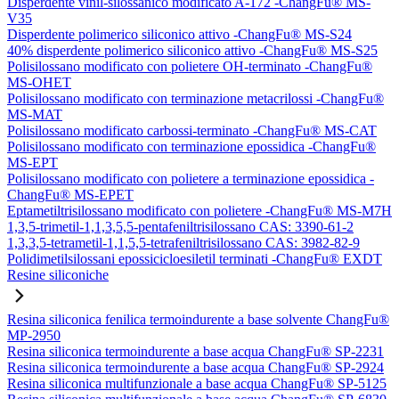
Disperdente vinil-silossanico modificato A-172 -ChangFu® MS-
V35
Disperdente polimerico siliconico attivo -ChangFu® MS-S24
40% disperdente polimerico siliconico attivo -ChangFu® MS-S25
Polisilossano modificato con polietere OH-terminato -ChangFu®
MS-OHET
Polisilossano modificato con terminazione metacrilossi -ChangFu®
MS-MAT
Polisilossano modificato carbossi-terminato -ChangFu® MS-CAT
Polisilossano modificato con terminazione epossidica -ChangFu®
MS-EPT
Polisilossano modificato con polietere a terminazione epossidica -
ChangFu® MS-EPET
Eptametiltrisilossano modificato con polietere -ChangFu® MS-M7H
1,3,5-trimetil-1,1,3,5,5-pentafeniltrisilossano CAS: 3390-61-2
1,3,3,5-tetrametil-1,1,5,5-tetrafeniltrisilossano CAS: 3982-82-9
Polidimetilsilossani epossicicloesiletil terminati -ChangFu® EXDT
Resine siliconiche
Resina siliconica fenilica termoindurente a base solvente ChangFu®
MP-2950
Resina siliconica termoindurente a base acqua ChangFu® SP-2231
Resina siliconica termoindurente a base acqua ChangFu® SP-2924
Resina siliconica multifunzionale a base acqua ChangFu® SP-5125