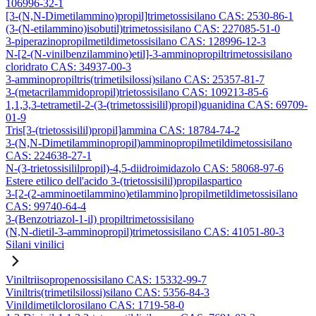
106996-32-1
[3-(N,N-Dimetilammino)propil]trimetossisilano CAS: 2530-86-1
(3-(N-etilammino)isobutil)trimetossisilano CAS: 227085-51-0
3-piperazinopropilmetildimetossisilano CAS: 128996-12-3
N-[2-(N-vinilbenzilammino)etil]-3-amminopropiltrimetossisilano
cloridrato CAS: 34937-00-3
3-amminopropiltris(trimetilsilossi)silano CAS: 25357-81-7
3-(metacrilammidopropil)trietossisilano CAS: 109213-85-6
1,1,3,3-tetrametil-2-(3-(trimetossisilil)propil)guanidina CAS: 69709-
01-9
Tris[3-(trietossisilil)propil]ammina CAS: 18784-74-2
3-(N,N-Dimetilamminopropil)amminopropilmetildimetossisilano
CAS: 224638-27-1
N-(3-trietossisililpropil)-4,5-diidroimidazolo CAS: 58068-97-6
Estere etilico dell'acido 3-(trietossisilil)propilaspartico
3-[2-(2-amminoetilammino)etilammino]propilmetildimetossisilano
CAS: 99740-64-4
3-(Benzotriazol-1-il) propiltrimetossisilano
(N,N-dietil-3-amminopropil)trimetossisilano CAS: 41051-80-3
Silani vinilici
Viniltriisopropenossisilano CAS: 15332-99-7
Viniltris(trimetilsilossi)silano CAS: 5356-84-3
Vinildimetilclorosilano CAS: 1719-58-0