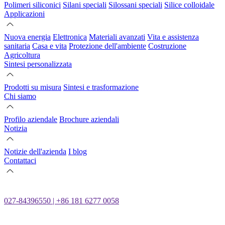
Polimeri siliconici
Silani speciali
Silossani speciali
Silice colloidale
Applicazioni
Nuova energia
Elettronica
Materiali avanzati
Vita e assistenza
sanitaria
Casa e vita
Protezione dell'ambiente
Costruzione
Agricoltura
Sintesi personalizzata
Prodotti su misura
Sintesi e trasformazione
Chi siamo
Profilo aziendale
Brochure aziendali
Notizia
Notizie dell'azienda
I blog
Contattaci
027-84396550 | +86 181 6277 0058