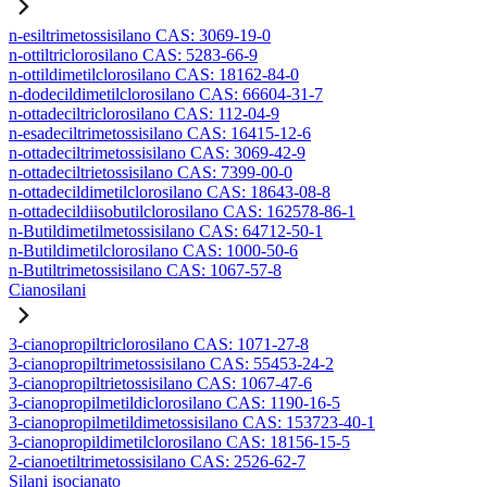
n-esiltrimetossisilano CAS: 3069-19-0
n-ottiltriclorosilano CAS: 5283-66-9
n-ottildimetilclorosilano CAS: 18162-84-0
n-dodecildimetilclorosilano CAS: 66604-31-7
n-ottadeciltriclorosilano CAS: 112-04-9
n-esadeciltrimetossisilano CAS: 16415-12-6
n-ottadeciltrimetossisilano CAS: 3069-42-9
n-ottadeciltrietossisilano CAS: 7399-00-0
n-ottadecildimetilclorosilano CAS: 18643-08-8
n-ottadecildiisobutilclorosilano CAS: 162578-86-1
n-Butildimetilmetossisilano CAS: 64712-50-1
n-Butildimetilclorosilano CAS: 1000-50-6
n-Butiltrimetossisilano CAS: 1067-57-8
Cianosilani
3-cianopropiltriclorosilano CAS: 1071-27-8
3-cianopropiltrimetossisilano CAS: 55453-24-2
3-cianopropiltrietossisilano CAS: 1067-47-6
3-cianopropilmetildiclorosilano CAS: 1190-16-5
3-cianopropilmetildimetossisilano CAS: 153723-40-1
3-cianopropildimetilclorosilano CAS: 18156-15-5
2-cianoetiltrimetossisilano CAS: 2526-62-7
Silani isocianato