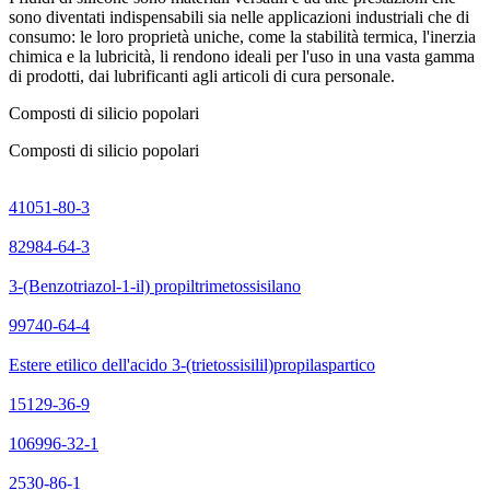
sono diventati indispensabili sia nelle applicazioni industriali che di
consumo: le loro proprietà uniche, come la stabilità termica, l'inerzia
chimica e la lubricità, li rendono ideali per l'uso in una vasta gamma
di prodotti, dai lubrificanti agli articoli di cura personale.
Composti di silicio popolari
Composti di silicio popolari
41051-80-3
82984-64-3
3-(Benzotriazol-1-il) propiltrimetossisilano
99740-64-4
Estere etilico dell'acido 3-(trietossisilil)propilaspartico
15129-36-9
106996-32-1
2530-86-1