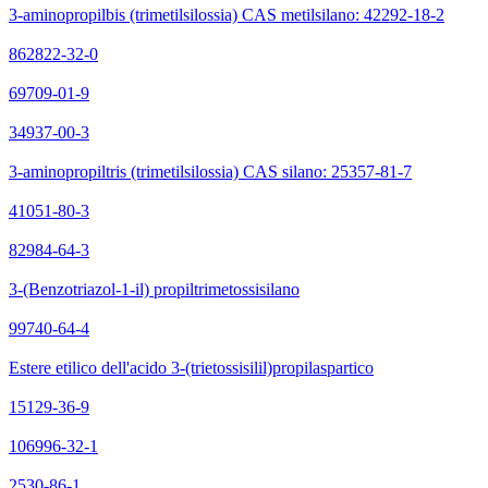
3-aminopropilbis (trimetilsilossia) CAS metilsilano: 42292-18-2
862822-32-0
69709-01-9
34937-00-3
3-aminopropiltris (trimetilsilossia) CAS silano: 25357-81-7
41051-80-3
82984-64-3
3-(Benzotriazol-1-il) propiltrimetossisilano
99740-64-4
Estere etilico dell'acido 3-(trietossisilil)propilaspartico
15129-36-9
106996-32-1
2530-86-1