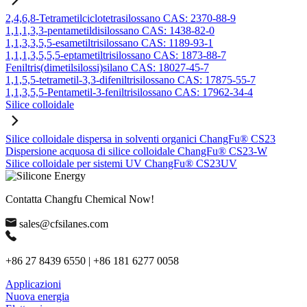
2,4,6,8-Tetrametilciclotetrasilossano CAS: 2370-88-9
1,1,1,3,3-pentametildisilossano CAS: 1438-82-0
1,1,3,3,5,5-esametiltrisilossano CAS: 1189-93-1
1,1,1,3,5,5,5-eptametiltrisilossano CAS: 1873-88-7
Feniltris(dimetilsilossi)silano CAS: 18027-45-7
1,1,5,5-tetrametil-3,3-difeniltrisilossano CAS: 17875-55-7
1,1,3,5,5-Pentametil-3-feniltrisilossano CAS: 17962-34-4
Silice colloidale
Silice colloidale dispersa in solventi organici ChangFu® CS23
Dispersione acquosa di silice colloidale ChangFu® CS23-W
Silice colloidale per sistemi UV ChangFu® CS23UV
Contatta Changfu Chemical Now!
sales@cfsilanes.com
+86 27 8439 6550 | +86 181 6277 0058
Applicazioni
Nuova energia