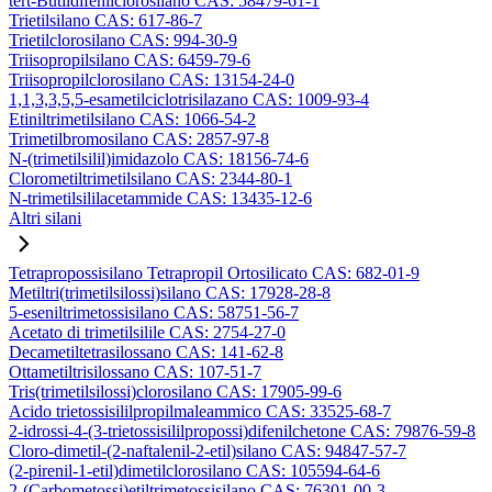
tert-Butildifenilclorosilano CAS: 58479-61-1
Trietilsilano CAS: 617-86-7
Trietilclorosilano CAS: 994-30-9
Triisopropilsilano CAS: 6459-79-6
Triisopropilclorosilano CAS: 13154-24-0
1,1,3,3,5,5-esametilciclotrisilazano CAS: 1009-93-4
Etiniltrimetilsilano CAS: 1066-54-2
Trimetilbromosilano CAS: 2857-97-8
N-(trimetilsilil)imidazolo CAS: 18156-74-6
Clorometiltrimetilsilano CAS: 2344-80-1
N-trimetilsililacetammide CAS: 13435-12-6
Altri silani
Tetrapropossisilano Tetrapropil Ortosilicato CAS: 682-01-9
Metiltri(trimetilsilossi)silano CAS: 17928-28-8
5-eseniltrimetossisilano CAS: 58751-56-7
Acetato di trimetilsilile CAS: 2754-27-0
Decametiltetrasilossano CAS: 141-62-8
Ottametiltrisilossano CAS: 107-51-7
Tris(trimetilsilossi)clorosilano CAS: 17905-99-6
Acido trietossisililpropilmaleammico CAS: 33525-68-7
2-idrossi-4-(3-trietossisililpropossi)difenilchetone CAS: 79876-59-8
Cloro-dimetil-(2-naftalenil-2-etil)silano CAS: 94847-57-7
(2-pirenil-1-etil)dimetilclorosilano CAS: 105594-64-6
2-(Carbometossi)etiltrimetossisilano CAS: 76301-00-3