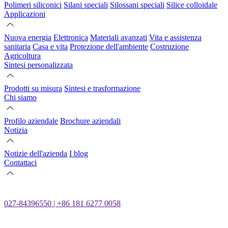
Polimeri siliconici
Silani speciali
Silossani speciali
Silice colloidale
Applicazioni
Nuova energia
Elettronica
Materiali avanzati
Vita e assistenza
sanitaria
Casa e vita
Protezione dell'ambiente
Costruzione
Agricoltura
Sintesi personalizzata
Prodotti su misura
Sintesi e trasformazione
Chi siamo
Profilo aziendale
Brochure aziendali
Notizia
Notizie dell'azienda
I blog
Contattaci
027-84396550 | +86 181 6277 0058