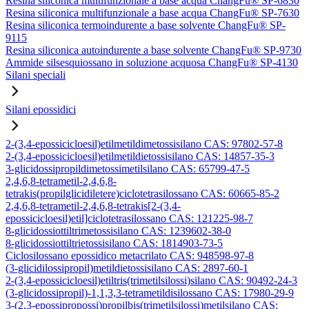
Resina siliconica multifunzionale a base acqua ChangFu® SP-6830
Resina siliconica multifunzionale a base acqua ChangFu® SP-7630
Resina siliconica termoindurente a base solvente ChangFu® SP-
9115
Resina siliconica autoindurente a base solvente ChangFu® SP-9730
Ammide silsesquiossano in soluzione acquosa ChangFu® SP-4130
Silani speciali
Silani epossidici
2-(3,4-epossicicloesil)etilmetildimetossisilano CAS: 97802-57-8
2-(3,4-epossicicloesil)etilmetildietossisilano CAS: 14857-35-3
3-glicidossipropildimetossimetilsilano CAS: 65799-47-5
2,4,6,8-tetrametil-2,4,6,8-
tetrakis(propilglicidiletere)ciclotetrasilossano CAS: 60665-85-2
2,4,6,8-tetrametil-2,4,6,8-tetrakis[2-(3,4-
epossicicloesil)etil]ciclotetrasilossano CAS: 121225-98-7
8-glicidossiottiltrimetossisilano CAS: 1239602-38-0
8-glicidossiottiltrietossisilano CAS: 1814903-73-5
Ciclosilossano epossidico metacrilato CAS: 948598-97-8
(3-glicidilossipropil)metildietossisilano CAS: 2897-60-1
2-(3,4-epossicicloesil)etiltris(trimetilsilossi)silano CAS: 90492-24-3
(3-glicidossipropil)-1,1,3,3-tetrametildisilossano CAS: 17980-29-9
3-(2,3-epossipropossi)propilbis(trimetilsilossi)metilsilano CAS: