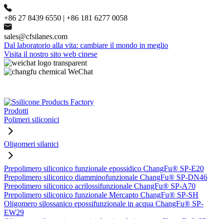
+86 27 8439 6550 | +86 181 6277 0058
sales@cfsilanes.com
Dal laboratorio alla vita: cambiare il mondo in meglio
Visita il nostro sito web cinese
Prodotti
Polimeri siliconici
Oligomeri silanici
Prepolimero siliconico funzionale epossidico ChangFu® SP-E20
Prepolimero siliconico diamminofunzionale ChangFu® SP-DN46
Prepolimero siliconico acrilossifunzionale ChangFu® SP-A70
Prepolimero siliconico funzionale Mercapto ChangFu® SP-SH
Oligomero silossanico epossifunzionale in acqua ChangFu® SP-
EW29