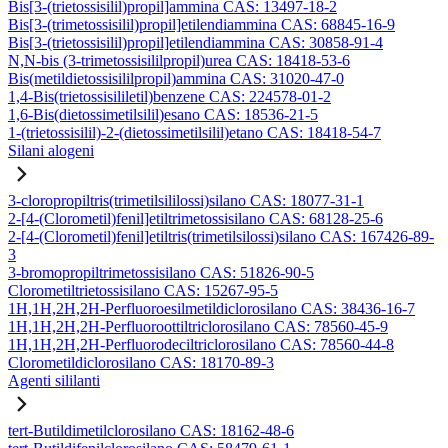
Bis[3-(trietossisilil)propil]ammina CAS: 13497-18-2
Bis[3-(trimetossisilil)propil]etilendiammina CAS: 68845-16-9
Bis[3-(trietossisilil)propil]etilendiammina CAS: 30858-91-4
N,N-bis (3-trimetossisililpropil)urea CAS: 18418-53-6
Bis(metildietossisililpropil)ammina CAS: 31020-47-0
1,4-Bis(trietossisililetil)benzene CAS: 224578-01-2
1,6-Bis(dietossimetilsilil)esano CAS: 18536-21-5
1-(trietossisilil)-2-(dietossimetilsilil)etano CAS: 18418-54-7
Silani alogeni
3-cloropropiltris(trimetilsililossi)silano CAS: 18077-31-1
2-[4-(Clorometil)fenil]etiltrimetossisilano CAS: 68128-25-6
2-[4-(Clorometil)fenil]etiltris(trimetilsilossi)silano CAS: 167426-89-
3
3-bromopropiltrimetossisilano CAS: 51826-90-5
Clorometiltrietossisilano CAS: 15267-95-5
1H,1H,2H,2H-Perfluoroesilmetildiclorosilano CAS: 38436-16-7
1H,1H,2H,2H-Perfluoroottiltriclorosilano CAS: 78560-45-9
1H,1H,2H,2H-Perfluorodeciltriclorosilano CAS: 78560-44-8
Clorometildiclorosilano CAS: 18170-89-3
Agenti sililanti
tert-Butildimetilclorosilano CAS: 18162-48-6