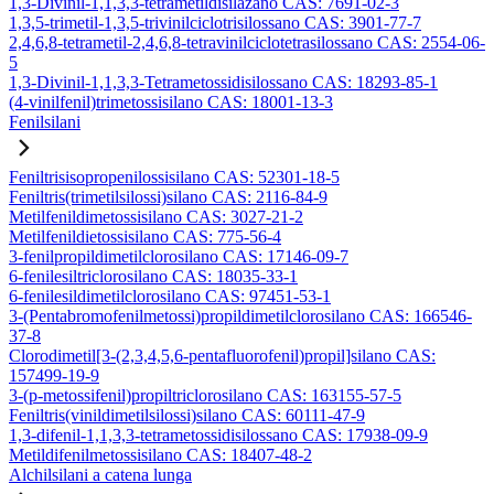
1,3-Divinil-1,1,3,3-tetrametildisilazano CAS: 7691-02-3
1,3,5-trimetil-1,3,5-trivinilciclotrisilossano CAS: 3901-77-7
2,4,6,8-tetrametil-2,4,6,8-tetravinilciclotetrasilossano CAS: 2554-06-
5
1,3-Divinil-1,1,3,3-Tetrametossidisilossano CAS: 18293-85-1
(4-vinilfenil)trimetossisilano CAS: 18001-13-3
Fenilsilani
Feniltrisisopropenilossisilano CAS: 52301-18-5
Feniltris(trimetilsilossi)silano CAS: 2116-84-9
Metilfenildimetossisilano CAS: 3027-21-2
Metilfenildietossisilano CAS: 775-56-4
3-fenilpropildimetilclorosilano CAS: 17146-09-7
6-fenilesiltriclorosilano CAS: 18035-33-1
6-fenilesildimetilclorosilano CAS: 97451-53-1
3-(Pentabromofenilmetossi)propildimetilclorosilano CAS: 166546-
37-8
Clorodimetil[3-(2,3,4,5,6-pentafluorofenil)propil]silano CAS:
157499-19-9
3-(p-metossifenil)propiltriclorosilano CAS: 163155-57-5
Feniltris(vinildimetilsilossi)silano CAS: 60111-47-9
1,3-difenil-1,1,3,3-tetrametossidisilossano CAS: 17938-09-9
Metildifenilmetossisilano CAS: 18407-48-2
Alchilsilani a catena lunga