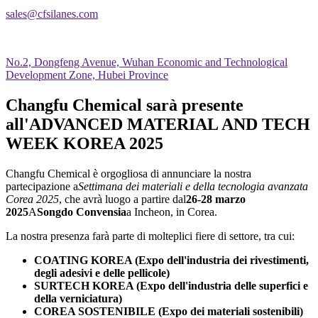
sales@cfsilanes.com
No.2, Dongfeng Avenue, Wuhan Economic and Technological
Development Zone, Hubei Province
Changfu Chemical sarà presente
all'ADVANCED MATERIAL AND TECH
WEEK KOREA 2025
Changfu Chemical è orgogliosa di annunciare la nostra
partecipazione a
Settimana dei materiali e della tecnologia avanzata
Corea 2025
, che avrà luogo a partire dal
26-28 marzo
2025
A
Songdo Convensia
a Incheon, in Corea.
La nostra presenza farà parte di molteplici fiere di settore, tra cui:
COATING KOREA (Expo dell'industria dei rivestimenti,
degli adesivi e delle pellicole)
SURTECH KOREA (Expo dell'industria delle superfici e
della verniciatura)
COREA SOSTENIBILE (Expo dei materiali sostenibili)