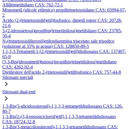
Alliltrimetilsilano CAS: 762-72-1
Monometil (glicole etilenico) propiltrimetossisilano CAS: 65994-07-
2
Acido (2-(trimetossisilil)etil)fosfonico, dimetil estere CAS: 20728-
21-6
3-(2-idrossietossi)propilbis(trimetilsilossi)metilsilano CAS: 23785-
50-4
N-(trimetossisililpropil)etilendiammina triacetato sale trisodico
(soluzione al 35% in acqua) CAS: 128850-89-5
1,1,3,3-Tetrametil-1-[2-(trimetossisilil)etil]disilossano CAS: 137407-
65-9
[3,3-Bis(idrossimetil)butossi]propilbis(trimetilsilossi)metilsilano
CAS: 4262-92-4
Dietilestere dell'acido 2-(trietossisilil)etilfosfonico CAS: 757-44-8
Silossani speciali
Silossani dual-end
1,3-Bis(3-glicidossipropil)-1,1,3,3-tetrametildisilossano CAS: 126-
80-7
1,3-Bis[2-(3,4-epossicicloesil)etil]-1,1,3,3-tetrametildisilossano
CAS: 18724-32-8
1,3-Bis(3-metacrilossipropil)-1,1,3,3-tetrametildisilossano CAS: