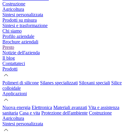
Costruzione
Agricoltura
Sintesi personalizzata
Prodotti su misura
Sintesi e trasformazione
Chi siamo
Profilo aziendale
Brochure aziendali
Presto
Notizie dell'azienda
Il blog
Contattateci
Prodotti
Polimeri di silicone
Silanes specializzati
Siloxani speciali
Silice
colloidale
Applicazioni
Nuova energia
Elettronica
Materiali avanzati
Vita e assistenza
sanitaria
Casa e vita
Protezione dell'ambiente
Costruzione
Agricoltura
Sintesi personalizzata