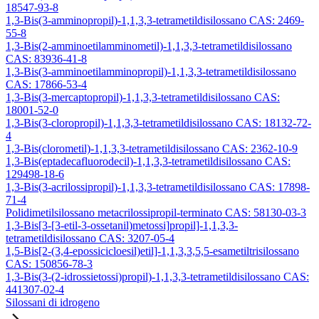
18547-93-8
1,3-Bis(3-amminopropil)-1,1,3,3-tetrametildisilossano CAS: 2469-
55-8
1,3-Bis(2-amminoetilamminometil)-1,1,3,3-tetrametildisilossano
CAS: 83936-41-8
1,3-Bis(3-amminoetilamminopropil)-1,1,3,3-tetrametildisilossano
CAS: 17866-53-4
1,3-Bis(3-mercaptopropil)-1,1,3,3-tetrametildisilossano CAS:
18001-52-0
1,3-Bis(3-cloropropil)-1,1,3,3-tetrametildisilossano CAS: 18132-72-
4
1,3-Bis(clorometil)-1,1,3,3-tetrametildisilossano CAS: 2362-10-9
1,3-Bis(eptadecafluorodecil)-1,1,3,3-tetrametildisilossano CAS:
129498-18-6
1,3-Bis(3-acrilossipropil)-1,1,3,3-tetrametildisilossano CAS: 17898-
71-4
Polidimetilsilossano metacrilossipropil-terminato CAS: 58130-03-3
1,3-Bis[3-[3-etil-3-ossetanil)metossi]propil]-1,1,3,3-
tetrametildisilossano CAS: 3207-05-4
1,5-Bis[2-(3,4-epossicicloesil)etil]-1,1,3,3,5,5-esametiltrisilossano
CAS: 150856-78-3
1,3-Bis(3-(2-idrossietossi)propil)-1,1,3,3-tetrametildisilossano CAS:
441307-02-4
Silossani di idrogeno