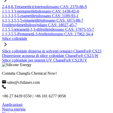
2,4,6,8-Tetrametilciclotetrasilossano CAS: 2370-88-9
1,1,1,3,3-pentametildisilossano CAS: 1438-82-0
1,1,3,3,5,5-esametiltrisilossano CAS: 1189-93-1
1,1,1,3,5,5,5-eptametiltrisilossano CAS: 1873-88-7
Feniltris(dimetilsilossi)silano CAS: 18027-45-7
1,1,5,5-tetrametil-3,3-difeniltrisilossano CAS: 17875-55-7
1,1,3,5,5-Pentametil-3-feniltrisilossano CAS: 17962-34-4
Silice colloidale
Silice colloidale dispersa in solventi organici ChangFu® CS23
Dispersione acquosa di silice colloidale ChangFu® CS23-W
Silice colloidale per sistemi UV ChangFu® CS23UV
Contatta Changfu Chemical Now!
sales@cfsilanes.com
+86 27 8439 6550 | +86 181 6277 0058
Applicazioni
Nuova energia