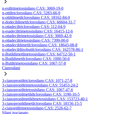
n-esiltrimetossisilano CAS: 3069-19-0
n-ottiltriclorosilano CAS: 5283-66-9
n-ottildimetilclorosilano CAS: 18162-84-0
n-dodecildimetilclorosilano CAS: 66604-31-7
n-ottadeciltriclorosilano CAS: 112-04-9
n-esadeciltrimetossisilano CAS: 16415-12-6
n-ottadeciltrimetossisilano CAS: 3069-42-9
n-ottadeciltrietossisilano CAS: 7399-00-0
n-ottadecildimetilclorosilano CAS: 18643-08-8
n-ottadecildiisobutilclorosilano CAS: 162578-86-1
n-Butildimetilmetossisilano CAS: 64712-50-1
n-Butildimetilclorosilano CAS: 1000-50-6
n-Butiltrimetossisilano CAS: 1067-57-8
Cianosilani
3-cianopropiltriclorosilano CAS: 1071-27-8
3-cianopropiltrimetossisilano CAS: 55453-24-2
3-cianopropiltrietossisilano CAS: 1067-47-6
3-cianopropilmetildiclorosilano CAS: 1190-16-5
3-cianopropilmetildimetossisilano CAS: 153723-40-1
3-cianopropildimetilclorosilano CAS: 18156-15-5
2-cianoetiltrimetossisilano CAS: 2526-62-7
Silani isocianato