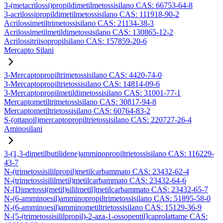
3-(metacrilossi)propildimetilmetossisilano CAS: 66753-64-8
3-acrilossipropildimetilmetossisilano CAS: 111918-90-2
Acrilossimetiltrimetossisilano CAS: 21134-38-3
Acrilossimetilmetildimetossisilano CAS: 130865-12-2
Acrilossitriisopropilsilano CAS: 157859-20-6
Mercapto Silani
3-Mercaptopropiltrimetossisilano CAS: 4420-74-0
3-Mercaptopropiltrietossisilano CAS: 14814-09-6
3-Mercaptopropilmetildimetossisilano CAS: 31001-77-1
Mercaptometiltrimetossisilano CAS: 30817-94-8
Mercaptometiltrietossisilano CAS: 60764-83-2
S-(ottanoil)mercaptopropiltrietossisilano CAS: 220727-26-4
Aminosilani
3-(1,3-dimetilbutilidene)amminopropiltrietossisilano CAS: 116229-
43-7
N-(trimetossisililpropil)metilcarbammato CAS: 23432-62-4
N-(trimetossisililmetil)metilcarbammato CAS: 23432-64-6
N-[Dimetossi(metil)sililmetil]metilcarbammato CAS: 23432-65-7
N-(6-amminoesil)amminopropiltrimetossisilano CAS: 51895-58-0
N-(6-amminoesil)amminometiltrietossisilano CAS: 15129-36-9
N-[5-(trimetossisililpropil)-2-aza-1-ossopentil]caprolattame CAS: