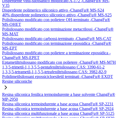
Disperdente vinil-silossanico modificato A-172 -ChangFu® MS-
V35
Disperdente polimerico siliconico attivo -ChangFu® MS-S24
40% disperdente polimerico siliconico attivo -ChangFu® MS-S25
Polisilossano modificato con polietere OH-terminato -ChangFu®
MS-OHET
Polisilossano modificato con terminazione metacrilossi -ChangFu®
MS-MAT
Polisilossano modificato carbossi-terminato -ChangFu® MS-CAT
Polisilossano modificato con terminazione epossidica -ChangFu®
MS-EPT
Polisilossano modificato con polietere a terminazione epossidica -
ChangFu® MS-EPET
Eptametiltrisilossano modificato con polietere -ChangFu® MS-M7H
1,3,5-trimetil-1,1,3,5,5-pentafeniltrisilossano CAS: 3390-61-2
1,3,3,5-tetrametil-1,1,5,5-tetrafeniltrisilossano CAS: 3982-82-9
Polidimetilsilossani epossicicloesiletil terminati -ChangFu® EXDT
Resine siliconiche
Resina siliconica fenilica termoindurente a base solvente ChangFu®
MP-2950
Resina siliconica termoindurente a base acqua ChangFu® SP-2231
Resina siliconica termoindurente a base acqua ChangFu® SP-2924
Resina siliconica multifunzionale a base acqua ChangFu® SP-5125