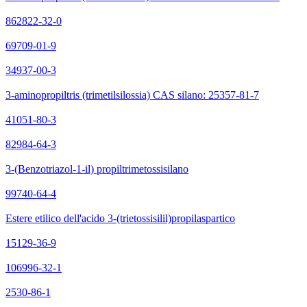
862822-32-0
69709-01-9
34937-00-3
3-aminopropiltris (trimetilsilossia) CAS silano: 25357-81-7
41051-80-3
82984-64-3
3-(Benzotriazol-1-il) propiltrimetossisilano
99740-64-4
Estere etilico dell'acido 3-(trietossisilil)propilaspartico
15129-36-9
106996-32-1
2530-86-1