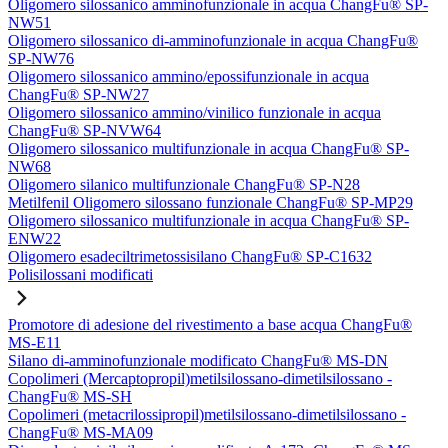
Oligomero silossanico amminofunzionale in acqua ChangFu® SP-
NW51
Oligomero silossanico di-amminofunzionale in acqua ChangFu®
SP-NW76
Oligomero silossanico ammino/epossifunzionale in acqua
ChangFu® SP-NW27
Oligomero silossanico ammino/vinilico funzionale in acqua
ChangFu® SP-NVW64
Oligomero silossanico multifunzionale in acqua ChangFu® SP-
NW68
Oligomero silanico multifunzionale ChangFu® SP-N28
Metilfenil Oligomero silossano funzionale ChangFu® SP-MP29
Oligomero silossanico multifunzionale in acqua ChangFu® SP-
ENW22
Oligomero esadeciltrimetossisilano ChangFu® SP-C1632
Polisilossani modificati
Promotore di adesione del rivestimento a base acqua ChangFu®
MS-E11
Silano di-amminofunzionale modificato ChangFu® MS-DN
Copolimeri (Mercaptopropil)metilsilossano-dimetilsilossano -
ChangFu® MS-SH
Copolimeri (metacrilossipropil)metilsilossano-dimetilsilossano -
ChangFu® MS-MA09