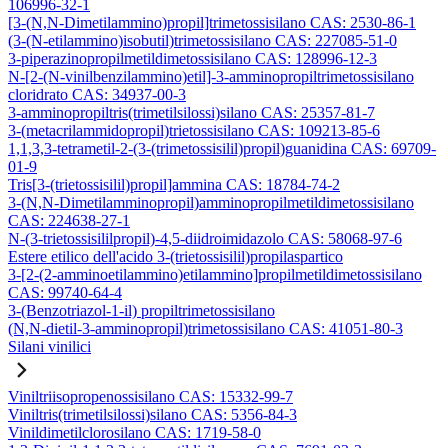
106996-32-1
[3-(N,N-Dimetilammino)propil]trimetossisilano CAS: 2530-86-1
(3-(N-etilammino)isobutil)trimetossisilano CAS: 227085-51-0
3-piperazinopropilmetildimetossisilano CAS: 128996-12-3
N-[2-(N-vinilbenzilammino)etil]-3-amminopropiltrimetossisilano
cloridrato CAS: 34937-00-3
3-amminopropiltris(trimetilsilossi)silano CAS: 25357-81-7
3-(metacrilammidopropil)trietossisilano CAS: 109213-85-6
1,1,3,3-tetrametil-2-(3-(trimetossisilil)propil)guanidina CAS: 69709-
01-9
Tris[3-(trietossisilil)propil]ammina CAS: 18784-74-2
3-(N,N-Dimetilamminopropil)amminopropilmetildimetossisilano
CAS: 224638-27-1
N-(3-trietossisililpropil)-4,5-diidroimidazolo CAS: 58068-97-6
Estere etilico dell'acido 3-(trietossisilil)propilaspartico
3-[2-(2-amminoetilammino)etilammino]propilmetildimetossisilano
CAS: 99740-64-4
3-(Benzotriazol-1-il) propiltrimetossisilano
(N,N-dietil-3-amminopropil)trimetossisilano CAS: 41051-80-3
Silani vinilici
Viniltriisopropenossisilano CAS: 15332-99-7
Viniltris(trimetilsilossi)silano CAS: 5356-84-3
Vinildimetilclorosilano CAS: 1719-58-0