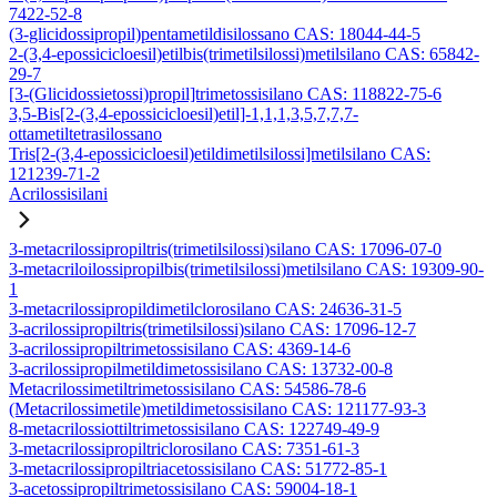
7422-52-8
(3-glicidossipropil)pentametildisilossano CAS: 18044-44-5
2-(3,4-epossicicloesil)etilbis(trimetilsilossi)metilsilano CAS: 65842-
29-7
[3-(Glicidossietossi)propil]trimetossisilano CAS: 118822-75-6
3,5-Bis[2-(3,4-epossicicloesil)etil]-1,1,1,3,5,7,7,7-
ottametiltetrasilossano
Tris[2-(3,4-epossicicloesil)etildimetilsilossi]metilsilano CAS:
121239-71-2
Acrilossisilani
3-metacrilossipropiltris(trimetilsilossi)silano CAS: 17096-07-0
3-metacriloilossipropilbis(trimetilsilossi)metilsilano CAS: 19309-90-
1
3-metacrilossipropildimetilclorosilano CAS: 24636-31-5
3-acrilossipropiltris(trimetilsilossi)silano CAS: 17096-12-7
3-acrilossipropiltrimetossisilano CAS: 4369-14-6
3-acrilossipropilmetildimetossisilano CAS: 13732-00-8
Metacrilossimetiltrimetossisilano CAS: 54586-78-6
(Metacrilossimetile)metildimetossisilano CAS: 121177-93-3
8-metacrilossiottiltrimetossisilano CAS: 122749-49-9
3-metacrilossipropiltriclorosilano CAS: 7351-61-3
3-metacrilossipropiltriacetossisilano CAS: 51772-85-1
3-acetossipropiltrimetossisilano CAS: 59004-18-1