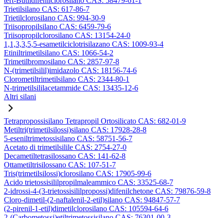
tert-Butildifenilclorosilano CAS: 58479-61-1
Trietilsilano CAS: 617-86-7
Trietilclorosilano CAS: 994-30-9
Triisopropilsilano CAS: 6459-79-6
Triisopropilclorosilano CAS: 13154-24-0
1,1,3,3,5,5-esametilciclotrisilazano CAS: 1009-93-4
Etiniltrimetilsilano CAS: 1066-54-2
Trimetilbromosilano CAS: 2857-97-8
N-(trimetilsilil)imidazolo CAS: 18156-74-6
Clorometiltrimetilsilano CAS: 2344-80-1
N-trimetilsililacetammide CAS: 13435-12-6
Altri silani
Tetrapropossisilano Tetrapropil Ortosilicato CAS: 682-01-9
Metiltri(trimetilsilossi)silano CAS: 17928-28-8
5-eseniltrimetossisilano CAS: 58751-56-7
Acetato di trimetilsilile CAS: 2754-27-0
Decametiltetrasilossano CAS: 141-62-8
Ottametiltrisilossano CAS: 107-51-7
Tris(trimetilsilossi)clorosilano CAS: 17905-99-6
Acido trietossisililpropilmaleammico CAS: 33525-68-7
2-idrossi-4-(3-trietossisililpropossi)difenilchetone CAS: 79876-59-8
Cloro-dimetil-(2-naftalenil-2-etil)silano CAS: 94847-57-7
(2-pirenil-1-etil)dimetilclorosilano CAS: 105594-64-6
2-(Carbometossi)etiltrimetossisilano CAS: 76301-00-3