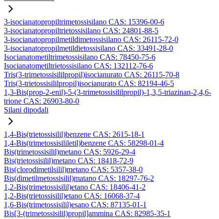
3-isocianatopropiltrimetossisilano CAS: 15396-00-6
3-isocianatopropiltrietossisilano CAS: 24801-88-5
3-isocianatopropilmetildimetossisilano CAS: 26115-72-0
3-isocianatopropilmetildietossisilano CAS: 33491-28-0
Isocianatometiltrimetossisilano CAS: 78450-75-6
Isocianatometiltrietossisilano CAS: 132112-76-6
Tris(3-trimetossisililpropil)isocianurato CAS: 26115-70-8
Tris(3-trietossisililpropil)isocianurato CAS: 82194-46-5
1,3-Bis(prop-2-enil)-5-(3-trimetossisililpropil)-1,3,5-triazinan-2,4,6-
trione CAS: 26903-80-0
Silani dipodali
1,4-Bis(trietossisilil)benzene CAS: 2615-18-1
1,4-Bis(trimetossisililetil)benzene CAS: 58298-01-4
Bis(trimetossisilil)metano CAS: 5926-29-4
Bis(trietossisilil)metano CAS: 18418-72-9
Bis(clorodimetilsilil)metano CAS: 5357-38-0
Bis(dimetilmetossisilil)matano CAS: 18297-76-2
1,2-Bis(trimetossisilil)etano CAS: 18406-41-2
1,2-Bis(trietossisilil)etano CAS: 16068-37-4
1,6-Bis(trimetossisilil)esano CAS: 87135-01-1
Bis[3-(trimetossisilil)propil]ammina CAS: 82985-35-1