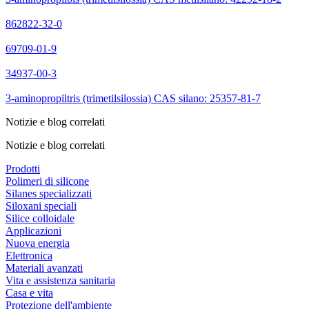
862822-32-0
69709-01-9
34937-00-3
3-aminopropiltris (trimetilsilossia) CAS silano: 25357-81-7
Notizie e blog correlati
Notizie e blog correlati
Prodotti
Polimeri di silicone
Silanes specializzati
Siloxani speciali
Silice colloidale
Applicazioni
Nuova energia
Elettronica
Materiali avanzati
Vita e assistenza sanitaria
Casa e vita
Protezione dell'ambiente