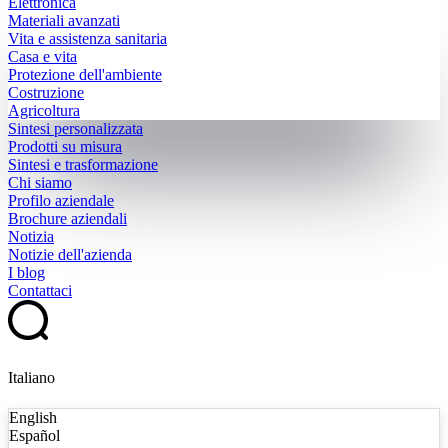
Elettronica
Materiali avanzati
Vita e assistenza sanitaria
Casa e vita
Protezione dell'ambiente
Costruzione
Agricoltura
Sintesi personalizzata
Prodotti su misura
Sintesi e trasformazione
Chi siamo
Profilo aziendale
Brochure aziendali
Notizia
Notizie dell'azienda
I blog
Contattaci
Italiano
English
Español