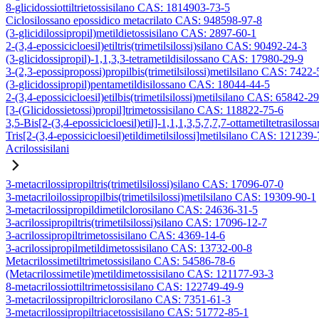
8-glicidossiottiltrietossisilano CAS: 1814903-73-5
Ciclosilossano epossidico metacrilato CAS: 948598-97-8
(3-glicidilossipropil)metildietossisilano CAS: 2897-60-1
2-(3,4-epossicicloesil)etiltris(trimetilsilossi)silano CAS: 90492-24-3
(3-glicidossipropil)-1,1,3,3-tetrametildisilossano CAS: 17980-29-9
3-(2,3-epossipropossi)propilbis(trimetilsilossi)metilsilano CAS: 7422-
(3-glicidossipropil)pentametildisilossano CAS: 18044-44-5
2-(3,4-epossicicloesil)etilbis(trimetilsilossi)metilsilano CAS: 65842-2
[3-(Glicidossietossi)propil]trimetossisilano CAS: 118822-75-6
3,5-Bis[2-(3,4-epossicicloesil)etil]-1,1,1,3,5,7,7,7-ottametiltetrasiloss
Tris[2-(3,4-epossicicloesil)etildimetilsilossi]metilsilano CAS: 121239
Acrilossisilani
3-metacrilossipropiltris(trimetilsilossi)silano CAS: 17096-07-0
3-metacriloilossipropilbis(trimetilsilossi)metilsilano CAS: 19309-90-1
3-metacrilossipropildimetilclorosilano CAS: 24636-31-5
3-acrilossipropiltris(trimetilsilossi)silano CAS: 17096-12-7
3-acrilossipropiltrimetossisilano CAS: 4369-14-6
3-acrilossipropilmetildimetossisilano CAS: 13732-00-8
Metacrilossimetiltrimetossisilano CAS: 54586-78-6
(Metacrilossimetile)metildimetossisilano CAS: 121177-93-3
8-metacrilossiottiltrimetossisilano CAS: 122749-49-9
3-metacrilossipropiltriclorosilano CAS: 7351-61-3
3-metacrilossipropiltriacetossisilano CAS: 51772-85-1