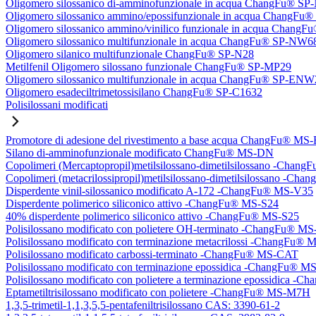
Oligomero silossanico di-amminofunzionale in acqua ChangFu® S
Oligomero silossanico ammino/epossifunzionale in acqua ChangF
Oligomero silossanico ammino/vinilico funzionale in acqua Chan
Oligomero silossanico multifunzionale in acqua ChangFu® SP-NW6
Oligomero silanico multifunzionale ChangFu® SP-N28
Metilfenil Oligomero silossano funzionale ChangFu® SP-MP29
Oligomero silossanico multifunzionale in acqua ChangFu® SP-ENW
Oligomero esadeciltrimetossisilano ChangFu® SP-C1632
Polisilossani modificati
Promotore di adesione del rivestimento a base acqua ChangFu® MS
Silano di-amminofunzionale modificato ChangFu® MS-DN
Copolimeri (Mercaptopropil)metilsilossano-dimetilsilossano -Chan
Copolimeri (metacrilossipropil)metilsilossano-dimetilsilossano -
Disperdente vinil-silossanico modificato A-172 -ChangFu® MS-V35
Disperdente polimerico siliconico attivo -ChangFu® MS-S24
40% disperdente polimerico siliconico attivo -ChangFu® MS-S25
Polisilossano modificato con polietere OH-terminato -ChangFu® 
Polisilossano modificato con terminazione metacrilossi -ChangFu
Polisilossano modificato carbossi-terminato -ChangFu® MS-CAT
Polisilossano modificato con terminazione epossidica -ChangFu® 
Polisilossano modificato con polietere a terminazione epossidica 
Eptametiltrisilossano modificato con polietere -ChangFu® MS-M7H
1,3,5-trimetil-1,1,3,5,5-pentafeniltrisilossano CAS: 3390-61-2