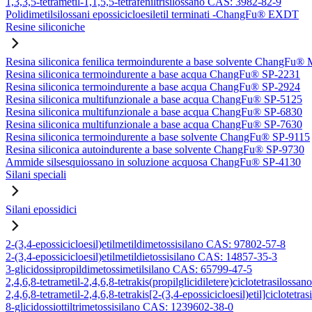
1,3,3,5-tetrametil-1,1,5,5-tetrafeniltrisilossano CAS: 3982-82-9
Polidimetilsilossani epossicicloesiletil terminati -ChangFu® EXDT
Resine siliconiche
Resina siliconica fenilica termoindurente a base solvente ChangFu®
Resina siliconica termoindurente a base acqua ChangFu® SP-2231
Resina siliconica termoindurente a base acqua ChangFu® SP-2924
Resina siliconica multifunzionale a base acqua ChangFu® SP-5125
Resina siliconica multifunzionale a base acqua ChangFu® SP-6830
Resina siliconica multifunzionale a base acqua ChangFu® SP-7630
Resina siliconica termoindurente a base solvente ChangFu® SP-9115
Resina siliconica autoindurente a base solvente ChangFu® SP-9730
Ammide silsesquiossano in soluzione acquosa ChangFu® SP-4130
Silani speciali
Silani epossidici
2-(3,4-epossicicloesil)etilmetildimetossisilano CAS: 97802-57-8
2-(3,4-epossicicloesil)etilmetildietossisilano CAS: 14857-35-3
3-glicidossipropildimetossimetilsilano CAS: 65799-47-5
2,4,6,8-tetrametil-2,4,6,8-tetrakis(propilglicidiletere)ciclotetrasilos
2,4,6,8-tetrametil-2,4,6,8-tetrakis[2-(3,4-epossicicloesil)etil]ciclote
8-glicidossiottiltrimetossisilano CAS: 1239602-38-0