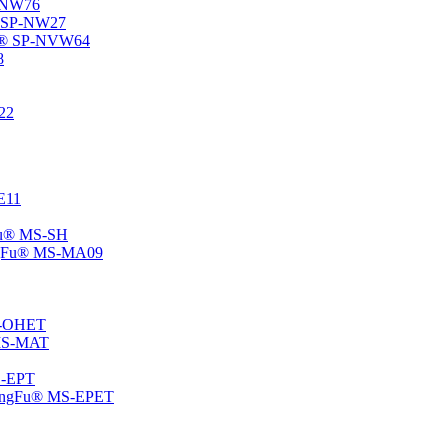
P-NW76
u® SP-NW27
gFu® SP-NVW64
8
22
-E11
gFu® MS-SH
ChangFu® MS-MA09
MS-OHET
® MS-MAT
MS-EPT
-ChangFu® MS-EPET