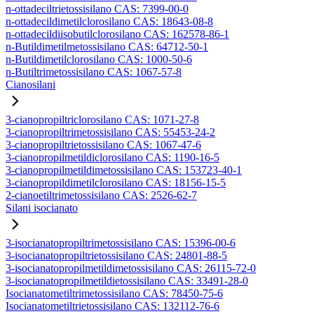
n-ottadeciltrietossisilano CAS: 7399-00-0
n-ottadecildimetilclorosilano CAS: 18643-08-8
n-ottadecildiisobutilclorosilano CAS: 162578-86-1
n-Butildimetilmetossisilano CAS: 64712-50-1
n-Butildimetilclorosilano CAS: 1000-50-6
n-Butiltrimetossisilano CAS: 1067-57-8
Cianosilani
3-cianopropiltriclorosilano CAS: 1071-27-8
3-cianopropiltrimetossisilano CAS: 55453-24-2
3-cianopropiltrietossisilano CAS: 1067-47-6
3-cianopropilmetildiclorosilano CAS: 1190-16-5
3-cianopropilmetildimetossisilano CAS: 153723-40-1
3-cianopropildimetilclorosilano CAS: 18156-15-5
2-cianoetiltrimetossisilano CAS: 2526-62-7
Silani isocianato
3-isocianatopropiltrimetossisilano CAS: 15396-00-6
3-isocianatopropiltrietossisilano CAS: 24801-88-5
3-isocianatopropilmetildimetossisilano CAS: 26115-72-0
3-isocianatopropilmetildietossisilano CAS: 33491-28-0
Isocianatometiltrimetossisilano CAS: 78450-75-6
Isocianatometiltrietossisilano CAS: 132112-76-6