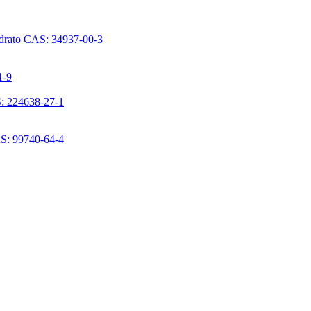
ridrato CAS: 34937-00-3
1-9
S: 224638-27-1
AS: 99740-64-4