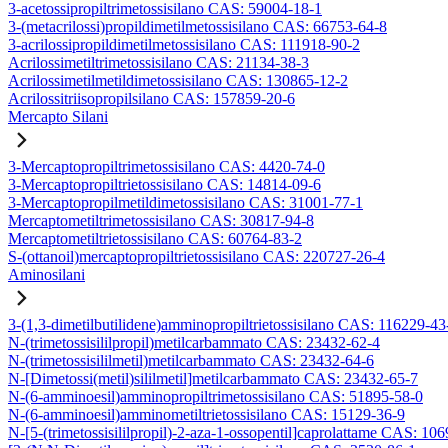
3-acetossipropiltrimetossisilano CAS: 59004-18-1
3-(metacrilossi)propildimetilmetossisilano CAS: 66753-64-8
3-acrilossipropildimetilmetossisilano CAS: 111918-90-2
Acrilossimetiltrimetossisilano CAS: 21134-38-3
Acrilossimetilmetildimetossisilano CAS: 130865-12-2
Acrilossitriisopropilsilano CAS: 157859-20-6
Mercapto Silani
3-Mercaptopropiltrimetossisilano CAS: 4420-74-0
3-Mercaptopropiltrietossisilano CAS: 14814-09-6
3-Mercaptopropilmetildimetossisilano CAS: 31001-77-1
Mercaptometiltrimetossisilano CAS: 30817-94-8
Mercaptometiltrietossisilano CAS: 60764-83-2
S-(ottanoil)mercaptopropiltrietossisilano CAS: 220727-26-4
Aminosilani
3-(1,3-dimetilbutilidene)amminopropiltrietossisilano CAS: 116229-43
N-(trimetossisililpropil)metilcarbammato CAS: 23432-62-4
N-(trimetossisililmetil)metilcarbammato CAS: 23432-64-6
N-[Dimetossi(metil)sililmetil]metilcarbammato CAS: 23432-65-7
N-(6-amminoesil)amminopropiltrimetossisilano CAS: 51895-58-0
N-(6-amminoesil)amminometiltrietossisilano CAS: 15129-36-9
N-[5-(trimetossisililpropil)-2-aza-1-ossopentil]caprolattame CAS: 10