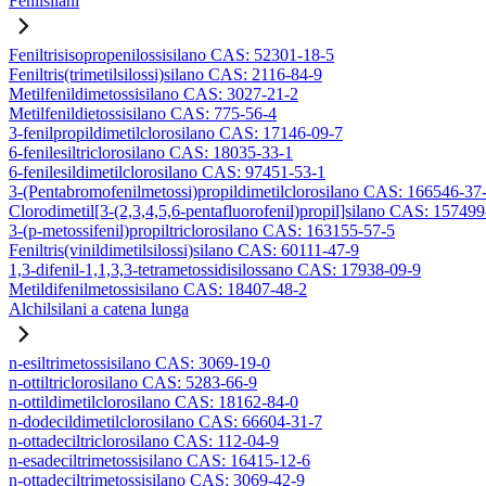
Fenilsilani
Feniltrisisopropenilossisilano CAS: 52301-18-5
Feniltris(trimetilsilossi)silano CAS: 2116-84-9
Metilfenildimetossisilano CAS: 3027-21-2
Metilfenildietossisilano CAS: 775-56-4
3-fenilpropildimetilclorosilano CAS: 17146-09-7
6-fenilesiltriclorosilano CAS: 18035-33-1
6-fenilesildimetilclorosilano CAS: 97451-53-1
3-(Pentabromofenilmetossi)propildimetilclorosilano CAS: 166546-37
Clorodimetil[3-(2,3,4,5,6-pentafluorofenil)propil]silano CAS: 15749
3-(p-metossifenil)propiltriclorosilano CAS: 163155-57-5
Feniltris(vinildimetilsilossi)silano CAS: 60111-47-9
1,3-difenil-1,1,3,3-tetrametossidisilossano CAS: 17938-09-9
Metildifenilmetossisilano CAS: 18407-48-2
Alchilsilani a catena lunga
n-esiltrimetossisilano CAS: 3069-19-0
n-ottiltriclorosilano CAS: 5283-66-9
n-ottildimetilclorosilano CAS: 18162-84-0
n-dodecildimetilclorosilano CAS: 66604-31-7
n-ottadeciltriclorosilano CAS: 112-04-9
n-esadeciltrimetossisilano CAS: 16415-12-6
n-ottadeciltrimetossisilano CAS: 3069-42-9