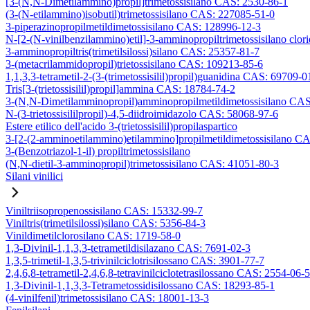
[3-(N,N-Dimetilammino)propil]trimetossisilano CAS: 2530-86-1
(3-(N-etilammino)isobutil)trimetossisilano CAS: 227085-51-0
3-piperazinopropilmetildimetossisilano CAS: 128996-12-3
N-[2-(N-vinilbenzilammino)etil]-3-amminopropiltrimetossisilano clo
3-amminopropiltris(trimetilsilossi)silano CAS: 25357-81-7
3-(metacrilammidopropil)trietossisilano CAS: 109213-85-6
1,1,3,3-tetrametil-2-(3-(trimetossisilil)propil)guanidina CAS: 69709-0
Tris[3-(trietossisilil)propil]ammina CAS: 18784-74-2
3-(N,N-Dimetilamminopropil)amminopropilmetildimetossisilano CA
N-(3-trietossisililpropil)-4,5-diidroimidazolo CAS: 58068-97-6
Estere etilico dell'acido 3-(trietossisilil)propilaspartico
3-[2-(2-amminoetilammino)etilammino]propilmetildimetossisilano C
3-(Benzotriazol-1-il) propiltrimetossisilano
(N,N-dietil-3-amminopropil)trimetossisilano CAS: 41051-80-3
Silani vinilici
Viniltriisopropenossisilano CAS: 15332-99-7
Viniltris(trimetilsilossi)silano CAS: 5356-84-3
Vinildimetilclorosilano CAS: 1719-58-0
1,3-Divinil-1,1,3,3-tetrametildisilazano CAS: 7691-02-3
1,3,5-trimetil-1,3,5-trivinilciclotrisilossano CAS: 3901-77-7
2,4,6,8-tetrametil-2,4,6,8-tetravinilciclotetrasilossano CAS: 2554-06-5
1,3-Divinil-1,1,3,3-Tetrametossidisilossano CAS: 18293-85-1
(4-vinilfenil)trimetossisilano CAS: 18001-13-3