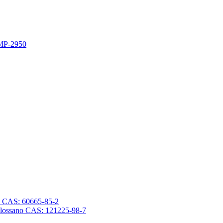
 MP-2950
sano CAS: 60665-85-2
trasilossano CAS: 121225-98-7