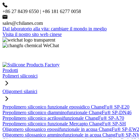
+86 27 8439 6550 | +86 181 6277 0058
sales@cfsilanes.com
Dal laboratorio alla vita: cambiare il mondo in meglio
Visita il nostro sito web cinese
Prodotti
Polimeri siliconici
Oligomeri silanici
Prepolimero siliconico funzionale epossidico ChangFu® SP-E20
Prepolimero siliconico diamminofunzionale ChangFu® SP-DN46
Prepolimero siliconico acrilossifunzionale ChangFu® SP-A70
Prepolimero siliconico funzionale Mercapto ChangFu® SP-SH
Oligomero silossanico epossifunzionale in acqua ChangFu® SP-EW
Oligomero silossanico amminofunzionale in acqua ChangFu® SP-