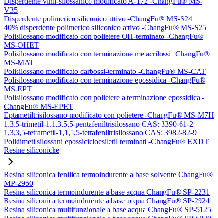
Disperdente vinil-silossanico modificato A-172 -ChangFu® MS-
V35
Disperdente polimerico siliconico attivo -ChangFu® MS-S24
40% disperdente polimerico siliconico attivo -ChangFu® MS-S25
Polisilossano modificato con polietere OH-terminato -ChangFu®
MS-OHET
Polisilossano modificato con terminazione metacrilossi -ChangFu®
MS-MAT
Polisilossano modificato carbossi-terminato -ChangFu® MS-CAT
Polisilossano modificato con terminazione epossidica -ChangFu®
MS-EPT
Polisilossano modificato con polietere a terminazione epossidica -
ChangFu® MS-EPET
Eptametiltrisilossano modificato con polietere -ChangFu® MS-M7H
1,3,5-trimetil-1,1,3,5,5-pentafeniltrisilossano CAS: 3390-61-2
1,3,3,5-tetrametil-1,1,5,5-tetrafeniltrisilossano CAS: 3982-82-9
Polidimetilsilossani epossicicloesiletil terminati -ChangFu® EXDT
Resine siliconiche
Resina siliconica fenilica termoindurente a base solvente ChangFu®
MP-2950
Resina siliconica termoindurente a base acqua ChangFu® SP-2231
Resina siliconica termoindurente a base acqua ChangFu® SP-2924
Resina siliconica multifunzionale a base acqua ChangFu® SP-5125