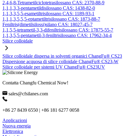
2,4,6,8-Tetrametilciclotetrasilossano CAS: 2370-88-9
1,1,1,3,3-pentametildisilossano CAS: 1438-82-0
1,1,3,3,5,5-esametiltrisilossano CAS: 1189-93-1
1,1,1,3,5,5,5-eptametiltrisilossano CAS: 1873-88-7
Feniltris(dimetilsilossi)silano CAS: 18027-45-7
1,1,5,5-tetrametil-3,3-difeniltrisilossano CAS: 17875-55-7
1,1,3,5,5-pentametil-3-feniltrisilossano CAS: 17962-34-4
Silice colloidale
Silice colloidale dispersa in solventi organici ChangFu® CS23
Dispersione acquosa di silice colloidale ChangFu® CS23-W
Silice colloidale per sistemi UV ChangFu® CS23UV
Contatta Changfu Chemical Now!
sales@cfsilanes.com
+86 27 8439 6550 | +86 181 6277 0058
Applicazioni
Nuova energia
Elettronica