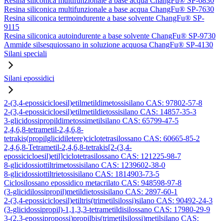
Resina siliconica multifunzionale a base acqua ChangFu® SP-6830
Resina siliconica multifunzionale a base acqua ChangFu® SP-7630
Resina siliconica termoindurente a base solvente ChangFu® SP-
9115
Resina siliconica autoindurente a base solvente ChangFu® SP-9730
Ammide silsesquiossano in soluzione acquosa ChangFu® SP-4130
Silani speciali
Silani epossidici
2-(3,4-epossicicloesil)etilmetildimetossisilano CAS: 97802-57-8
2-(3,4-epossicicloesil)etilmetildietossisilano CAS: 14857-35-3
3-glicidossipropildimetossimetilsilano CAS: 65799-47-5
2,4,6,8-tetrametil-2,4,6,8-
tetrakis(propilglicidiletere)ciclotetrasilossano CAS: 60665-85-2
2,4,6,8-Tetrametil-2,4,6,8-tetrakis[2-(3,4-
epossicicloesil)etil]ciclotetrasilossano CAS: 121225-98-7
8-glicidossiottiltrimetossisilano CAS: 1239602-38-0
8-glicidossiottiltrietossisilano CAS: 1814903-73-5
Ciclosilossano epossidico metacrilato CAS: 948598-97-8
(3-glicidilossipropil)metildietossisilano CAS: 2897-60-1
2-(3,4-epossicicloesil)etiltris(trimetilsilossi)silano CAS: 90492-24-3
(3-glicidossipropil)-1,1,3,3-tetrametildisilossano CAS: 17980-29-9
3-(2,3-epossipropossi)propilbis(trimetilsilossi)metilsilano CAS: