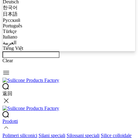
Deutsch
한국어
日本語
Русский
Português
Türkçe
Italiano
العربية
Tiếng Việt
Clear
返回
Prodotti
Polimeri siliconici
Silani speciali
Silossani speciali
Silice colloidale