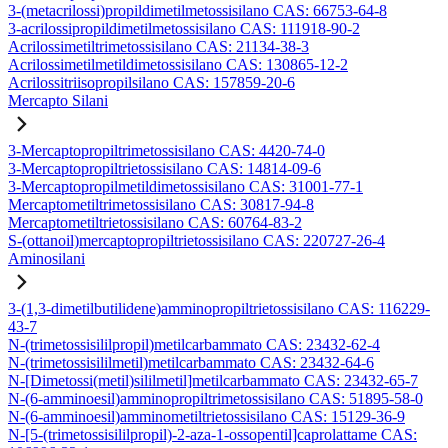
3-(metacrilossi)propildimetilmetossisilano CAS: 66753-64-8
3-acrilossipropildimetilmetossisilano CAS: 111918-90-2
Acrilossimetiltrimetossisilano CAS: 21134-38-3
Acrilossimetilmetildimetossisilano CAS: 130865-12-2
Acrilossitriisopropilsilano CAS: 157859-20-6
Mercapto Silani
3-Mercaptopropiltrimetossisilano CAS: 4420-74-0
3-Mercaptopropiltrietossisilano CAS: 14814-09-6
3-Mercaptopropilmetildimetossisilano CAS: 31001-77-1
Mercaptometiltrimetossisilano CAS: 30817-94-8
Mercaptometiltrietossisilano CAS: 60764-83-2
S-(ottanoil)mercaptopropiltrietossisilano CAS: 220727-26-4
Aminosilani
3-(1,3-dimetilbutilidene)amminopropiltrietossisilano CAS: 116229-
43-7
N-(trimetossisililpropil)metilcarbammato CAS: 23432-62-4
N-(trimetossisililmetil)metilcarbammato CAS: 23432-64-6
N-[Dimetossi(metil)sililmetil]metilcarbammato CAS: 23432-65-7
N-(6-amminoesil)amminopropiltrimetossisilano CAS: 51895-58-0
N-(6-amminoesil)amminometiltrietossisilano CAS: 15129-36-9
N-[5-(trimetossisililpropil)-2-aza-1-ossopentil]caprolattame CAS: