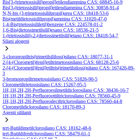
Bis[3-(trimetossisilil)propil]etilendiammina CAS: 68845-16-9
Bis[3-(trietossisilil)propil]etilendiammina CAS: 30858-91-4
N,N-bis (3-trimetossisililpropil)urea CAS: 18418-53-6
Bis(metildietossisililpropil)ammina CAS: 31020-47-0
1,4-Bis(trietossisililetil)benzene CAS: 224578-01-2
1,6-Bis(dietossimetilsilil)esano CAS: 18536-21-5
1-(trietossisilil)-2-(dietossimetilsilil)etano CAS: 18418-54-7
Silani alogeni
3-cloropropiltris(trimetilsililossi)silano CAS: 18077-31-1
2-[4-(Clorometil)fenil]etiltrimetossisilano CAS: 68128-25-6
2-[4-(Clorometil)fenil]etiltris(trimetilsilossi)silano CAS: 167426-89-
3
3-bromopropiltrimetossisilano CAS: 51826-90-5
Clorometiltrietossisilano CAS: 15267-95-5
1H,1H,2H,2H-Perfluoroesilmetildiclorosilano CAS: 38436-16-7
1H,1H,2H,2H-Perfluoroottiltriclorosilano CAS: 78560-45-9
1H,1H,2H,2H-Perfluorodeciltriclorosilano CAS: 78560-44-8
Clorometildiclorosilano CAS: 18170-89-3
Agenti sililanti
tert-Butildimetilclorosilano CAS: 18162-48-6
tert-Butildifenilclorosilano CAS: 58479-61-1