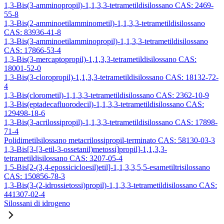
1,3-Bis(3-amminopropil)-1,1,3,3-tetrametildisilossano CAS: 2469-
55-8
1,3-Bis(2-amminoetilamminometil)-1,1,3,3-tetrametildisilossano
CAS: 83936-41-8
1,3-Bis(3-amminoetilamminopropil)-1,1,3,3-tetrametildisilossano
CAS: 17866-53-4
1,3-Bis(3-mercaptopropil)-1,1,3,3-tetrametildisilossano CAS:
18001-52-0
1,3-Bis(3-cloropropil)-1,1,3,3-tetrametildisilossano CAS: 18132-72-
4
1,3-Bis(clorometil)-1,1,3,3-tetrametildisilossano CAS: 2362-10-9
1,3-Bis(eptadecafluorodecil)-1,1,3,3-tetrametildisilossano CAS:
129498-18-6
1,3-Bis(3-acrilossipropil)-1,1,3,3-tetrametildisilossano CAS: 17898-
71-4
Polidimetilsilossano metacrilossipropil-terminato CAS: 58130-03-3
1,3-Bis[3-[3-etil-3-ossetanil)metossi]propil]-1,1,3,3-
tetrametildisilossano CAS: 3207-05-4
1,5-Bis[2-(3,4-epossicicloesil)etil]-1,1,3,3,5,5-esametiltrisilossano
CAS: 150856-78-3
1,3-Bis(3-(2-idrossietossi)propil)-1,1,3,3-tetrametildisilossano CAS:
441307-02-4
Silossani di idrogeno