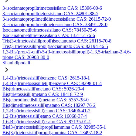
3-isocianatopropiltrimetossisilano CAS: 15396-00-6
3-isocianatopropiltrietossisilano CAS: 24801-88-5
3-isocianatopropilmetildimetossisilano CAS: 26115-72-0
3-isocianatopropilmetildietossisilano CAS: 33491-28-0
Isocianatometiltrimetossisilano CAS: 78450-75-6
Isocianatometiltrietossisilano CAS: 132112-76-6
Tris(3-trimetossisililpropil)isocianurato CAS: 26115-70-8
Tris(3-trietossisililpropil)isocianurato CAS: 82194-46-5
1,3-Bis(prop-2-enil)-5-(3-trimetossisililpropil)-1,3,5-triazinan-2,4,6-
trione CAS: 26903-80-0
Silani dipodali
1,4-Bis(trietossisilil)benzene CAS: 2615-18-1
1,4-Bis(trimetossisililetil)benzene CAS: 58298-01-4
Bis(trimetossisilil)metano CAS: 5926-29-4
Bis(trietossisilil)metano CAS: 18418-72-9
Bis(clorodimetilsilil)metano CAS: 5357-38-0
Bis(dimetilmetossisilil)matano CAS: 18297-76-2
1,2-Bis(trimetossisilil)etano CAS: 18406-41-2
1,2-Bis(trietossisilil)etano CAS: 16068-37-4
1,6-Bis(trimetossisilil)esano CAS: 87135-01-1
Bis[3-(trimetossisilil)propil]ammina CAS: 82985-35-1
Bis[3-(trietossisilil)propil]ammina CAS: 13497-18-2