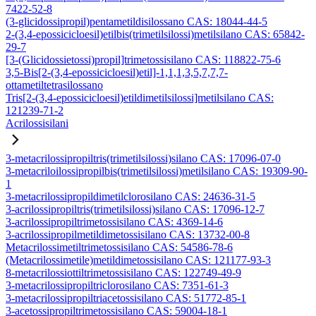
7422-52-8
(3-glicidossipropil)pentametildisilossano CAS: 18044-44-5
2-(3,4-epossicicloesil)etilbis(trimetilsilossi)metilsilano CAS: 65842-
29-7
[3-(Glicidossietossi)propil]trimetossisilano CAS: 118822-75-6
3,5-Bis[2-(3,4-epossicicloesil)etil]-1,1,1,3,5,7,7,7-
ottametiltetrasilossano
Tris[2-(3,4-epossicicloesil)etildimetilsilossi]metilsilano CAS:
121239-71-2
Acrilossisilani
3-metacrilossipropiltris(trimetilsilossi)silano CAS: 17096-07-0
3-metacriloilossipropilbis(trimetilsilossi)metilsilano CAS: 19309-90-
1
3-metacrilossipropildimetilclorosilano CAS: 24636-31-5
3-acrilossipropiltris(trimetilsilossi)silano CAS: 17096-12-7
3-acrilossipropiltrimetossisilano CAS: 4369-14-6
3-acrilossipropilmetildimetossisilano CAS: 13732-00-8
Metacrilossimetiltrimetossisilano CAS: 54586-78-6
(Metacrilossimetile)metildimetossisilano CAS: 121177-93-3
8-metacrilossiottiltrimetossisilano CAS: 122749-49-9
3-metacrilossipropiltriclorosilano CAS: 7351-61-3
3-metacrilossipropiltriacetossisilano CAS: 51772-85-1
3-acetossipropiltrimetossisilano CAS: 59004-18-1