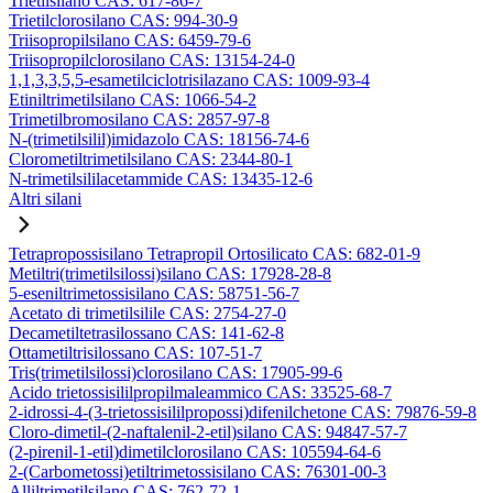
Trietilsilano CAS: 617-86-7
Trietilclorosilano CAS: 994-30-9
Triisopropilsilano CAS: 6459-79-6
Triisopropilclorosilano CAS: 13154-24-0
1,1,3,3,5,5-esametilciclotrisilazano CAS: 1009-93-4
Etiniltrimetilsilano CAS: 1066-54-2
Trimetilbromosilano CAS: 2857-97-8
N-(trimetilsilil)imidazolo CAS: 18156-74-6
Clorometiltrimetilsilano CAS: 2344-80-1
N-trimetilsililacetammide CAS: 13435-12-6
Altri silani
Tetrapropossisilano Tetrapropil Ortosilicato CAS: 682-01-9
Metiltri(trimetilsilossi)silano CAS: 17928-28-8
5-eseniltrimetossisilano CAS: 58751-56-7
Acetato di trimetilsilile CAS: 2754-27-0
Decametiltetrasilossano CAS: 141-62-8
Ottametiltrisilossano CAS: 107-51-7
Tris(trimetilsilossi)clorosilano CAS: 17905-99-6
Acido trietossisililpropilmaleammico CAS: 33525-68-7
2-idrossi-4-(3-trietossisililpropossi)difenilchetone CAS: 79876-59-8
Cloro-dimetil-(2-naftalenil-2-etil)silano CAS: 94847-57-7
(2-pirenil-1-etil)dimetilclorosilano CAS: 105594-64-6
2-(Carbometossi)etiltrimetossisilano CAS: 76301-00-3
Alliltrimetilsilano CAS: 762-72-1