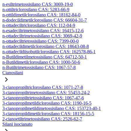
n-esiltrimetossisilano CAS: 3069-19-0
n-ottiltriclorosilano CAS: 5283-66-9
n-ottildimetilclorosilano CAS: 18162-84-0
n-dodecildimetilclorosilano CAS: 66604-31-7
n-ottadeciltriclorosilano CAS: 112-04-9
n-esadeciltrimetossisilano CAS: 16415-12-6
n-ottadeciltrimetossisilano CAS: 3069-42-9
n-ottadeciltrietossisilano CAS: 7399-00-0
n-ottadecildimetilclorosilano CAS: 18643-08-8
n-ottadecildiisobutilclorosilano CAS: 162578-86-1
n-Butildimetilmetossisilano CAS: 64712-50-1
n-Butildimetilclorosilano CAS: 1000-50-6
n-Butiltrimetossisilano CAS: 1067-57-8
Cianosilani
3-cianopropiltriclorosilano CAS: 1071-27-8
3-cianopropiltrimetossisilano CAS: 55453-24-2
3-cianopropiltrietossisilano CAS: 1067-47-6
3-cianopropilmetildiclorosilano CAS: 1190-16-5
3-cianopropilmetildimetossisilano CAS: 153723-40-1
3-cianopropildimetilclorosilano CAS: 18156-15-5
2-cianoetiltrimetossisilano CAS: 2526-62-7
Silani isocianato