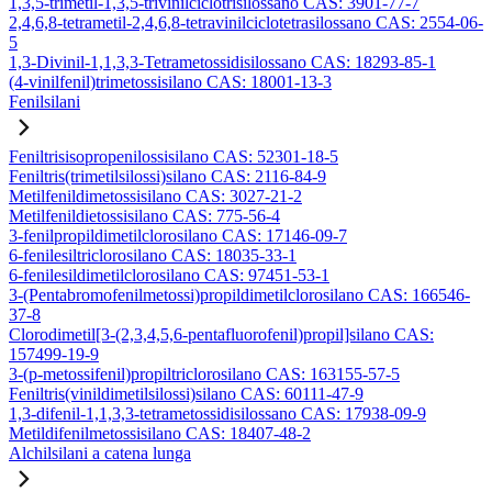
1,3,5-trimetil-1,3,5-trivinilciclotrisilossano CAS: 3901-77-7
2,4,6,8-tetrametil-2,4,6,8-tetravinilciclotetrasilossano CAS: 2554-06-
5
1,3-Divinil-1,1,3,3-Tetrametossidisilossano CAS: 18293-85-1
(4-vinilfenil)trimetossisilano CAS: 18001-13-3
Fenilsilani
Feniltrisisopropenilossisilano CAS: 52301-18-5
Feniltris(trimetilsilossi)silano CAS: 2116-84-9
Metilfenildimetossisilano CAS: 3027-21-2
Metilfenildietossisilano CAS: 775-56-4
3-fenilpropildimetilclorosilano CAS: 17146-09-7
6-fenilesiltriclorosilano CAS: 18035-33-1
6-fenilesildimetilclorosilano CAS: 97451-53-1
3-(Pentabromofenilmetossi)propildimetilclorosilano CAS: 166546-
37-8
Clorodimetil[3-(2,3,4,5,6-pentafluorofenil)propil]silano CAS:
157499-19-9
3-(p-metossifenil)propiltriclorosilano CAS: 163155-57-5
Feniltris(vinildimetilsilossi)silano CAS: 60111-47-9
1,3-difenil-1,1,3,3-tetrametossidisilossano CAS: 17938-09-9
Metildifenilmetossisilano CAS: 18407-48-2
Alchilsilani a catena lunga