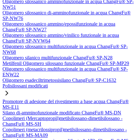
Oligomero silossanico amminofunzionale in acqua ChangFu® SP-
NW51
Oligomero silossanico di-amminofunzionale in acqua ChangFu®
SP-NW76
Oligomero silossanico ammino/epossifunzionale in acqua
ChangFu® SP-NW27
Oligomero silossanico ammino/vinilico funzionale in acqua
ChangFu® SP-NVW64
Oligomero silossanico multifunzionale in acqua ChangFu® SP-
NW68
Oligomero silanico multifunzionale ChangFu® SP-N28
Metilfenil Oligomero silossano funzionale ChangFu® SP-MP29
Oligomero silossanico multifunzionale in acqua ChangFu® SP-
ENW22
Oligomero esadeciltrimetossisilano ChangFu® SP-C1632
Polisilossani modificati
Promotore di adesione del rivestimento a base acqua ChangFu®
MS-E11
Silano di-amminofunzionale modificato ChangFu® MS-DN
Copolimeri (Mercaptopropil)metilsilossano-dimetilsilossano -
ChangFu® MS-SH
Copolimeri (metacrilossipropil)metilsilossano-dimetilsilossano -
ChangFu® MS-MA09