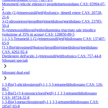
Monometil (glicole etilenico) propiltrimetossisilano CAS: 65994-07-
2
Acido (2-(trimetossisilil)etil)fosfonico, dimetil estere CAS: 20728-
21-6
3-(2-idrossietossi)propilbis(trimetilsilossi)metilsilano CAS: 23785-
50-4
N-(trimetossisililpropil)etilendiammina triacetato sale trisodico
(soluzione al 35% in acqua) CAS: 128850-89-5
1,1,3,3-Tetrametil-1-[2-(trimetossisilil)etil]disilossano CAS: 137407-
65-9
[3,3-Bis(idrossimetil)butossi]propilbis(trimetilsilossi)metilsilano
CAS: 4262-92-4
Dietilestere dell'acido 2-(trietossisilil)etilfosfonico CAS: 757-44-8
Silossani speciali
Silossani dual-end
1,3-Bis(3-glicidossipropil)-1,1,3,3-tetrametildisilossano CAS: 126-
80-7
1,3-Bis[2-(3,4-epossicicloesil)etil]-1,1,3,3-tetrametildisilossano
CAS: 18724-32-8
1,3-Bis(3-metacrilossipropil)-1,1,3,3-tetrametildisilossano CAS:
18547-93-8