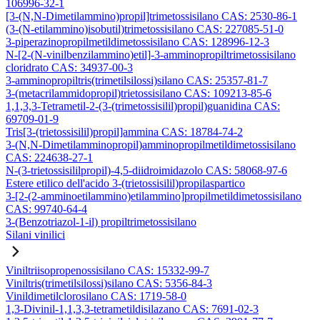
106996-32-1
[3-(N,N-Dimetilammino)propil]trimetossisilano CAS: 2530-86-1
(3-(N-etilammino)isobutil)trimetossisilano CAS: 227085-51-0
3-piperazinopropilmetildimetossisilano CAS: 128996-12-3
N-[2-(N-vinilbenzilammino)etil]-3-amminopropiltrimetossisilano
cloridrato CAS: 34937-00-3
3-amminopropiltris(trimetilsilossi)silano CAS: 25357-81-7
3-(metacrilammidopropil)trietossisilano CAS: 109213-85-6
1,1,3,3-Tetrametil-2-(3-(trimetossisilil)propil)guanidina CAS:
69709-01-9
Tris[3-(trietossisilil)propil]ammina CAS: 18784-74-2
3-(N,N-Dimetilamminopropil)amminopropilmetildimetossisilano
CAS: 224638-27-1
N-(3-trietossisililpropil)-4,5-diidroimidazolo CAS: 58068-97-6
Estere etilico dell'acido 3-(trietossisilil)propilaspartico
3-[2-(2-amminoetilammino)etilammino]propilmetildimetossisilano
CAS: 99740-64-4
3-(Benzotriazol-1-il) propiltrimetossisilano
Silani vinilici
Viniltriisopropenossisilano CAS: 15332-99-7
Viniltris(trimetilsilossi)silano CAS: 5356-84-3
Vinildimetilclorosilano CAS: 1719-58-0
1,3-Divinil-1,1,3,3-tetrametildisilazano CAS: 7691-02-3