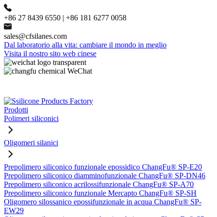
+86 27 8439 6550 | +86 181 6277 0058
sales@cfsilanes.com
Dal laboratorio alla vita: cambiare il mondo in meglio
Visita il nostro sito web cinese
Prodotti
Polimeri siliconici
Oligomeri silanici
Prepolimero siliconico funzionale epossidico ChangFu® SP-E20
Prepolimero siliconico diamminofunzionale ChangFu® SP-DN46
Prepolimero siliconico acrilossifunzionale ChangFu® SP-A70
Prepolimero siliconico funzionale Mercapto ChangFu® SP-SH
Oligomero silossanico epossifunzionale in acqua ChangFu® SP-
EW29