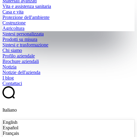
Materiali avanzati
Vita e assistenza sanitaria
Casa e vita
Protezione dell'ambiente
Costruzione
Agricoltura
Sintesi personalizzata
Prodotti su misura
Sintesi e trasformazione
Chi siamo
Profilo aziendale
Brochure aziendali
Notizia
Notizie dell'azienda
I blog
Contattaci
Italiano
English
Español
Français