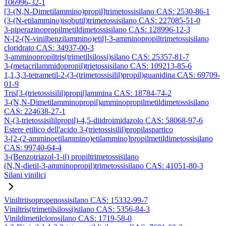
106996-32-1
[3-(N,N-Dimetilammino)propil]trimetossisilano CAS: 2530-86-1
(3-(N-etilammino)isobutil)trimetossisilano CAS: 227085-51-0
3-piperazinopropilmetildimetossisilano CAS: 128996-12-3
N-[2-(N-vinilbenzilammino)etil]-3-amminopropiltrimetossisilano
cloridrato CAS: 34937-00-3
3-amminopropiltris(trimetilsilossi)silano CAS: 25357-81-7
3-(metacrilammidopropil)trietossisilano CAS: 109213-85-6
1,1,3,3-tetrametil-2-(3-(trimetossisilil)propil)guanidina CAS: 69709-
01-9
Tris[3-(trietossisilil)propil]ammina CAS: 18784-74-2
3-(N,N-Dimetilamminopropil)amminopropilmetildimetossisilano
CAS: 224638-27-1
N-(3-trietossisililpropil)-4,5-diidroimidazolo CAS: 58068-97-6
Estere etilico dell'acido 3-(trietossisilil)propilaspartico
3-[2-(2-amminoetilammino)etilammino]propilmetildimetossisilano
CAS: 99740-64-4
3-(Benzotriazol-1-il) propiltrimetossisilano
(N,N-dietil-3-amminopropil)trimetossisilano CAS: 41051-80-3
Silani vinilici
Viniltriisopropenossisilano CAS: 15332-99-7
Viniltris(trimetilsilossi)silano CAS: 5356-84-3
Vinildimetilclorosilano CAS: 1719-58-0