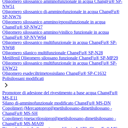
Oligomero silossanico amminofunzionale in acqua ChangFu® SP-
NW51
Oligomero silossanico di-amminofunzionale in acqua ChangFu®
SP-NW76
Oligomero silossanico ammino/epossifunzionale in acqua
ChangFu® SP-NW27
Oligomero silossanico ammino/vinilico funzionale in acqua
ChangFu® SP-NVW64
Oligomero silossanico multifunzionale in acqua ChangFu® SP-
NW68
Oligomero silanico multifunzionale ChangFu® SP-N28
Metilfenil Oligomero silossano funzionale ChangFu® SP-MP29
Oligomero silossanico multifunzionale in acqua ChangFu® SP-
ENW22
Oligomero esadeciltrimetossisilano ChangFu® SP-C1632
Polisilossani modificati
Promotore di adesione del rivestimento a base acqua ChangFu®
MS-E11
Silano di-amminofunzionale modificato ChangFu® MS-DN
Copolimeri (Mercaptopropil)metilsilossano-dimetilsilossano -
ChangFu® MS-SH
Copolimeri (metacrilossipropil)metilsilossano-dimetilsilossano -
ChangFu® MS-MA09