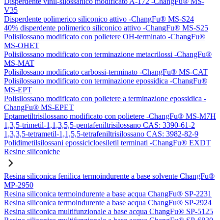
Disperdente vinil-silossanico modificato A-172 -ChangFu® MS-
V35
Disperdente polimerico siliconico attivo -ChangFu® MS-S24
40% disperdente polimerico siliconico attivo -ChangFu® MS-S25
Polisilossano modificato con polietere OH-terminato -ChangFu®
MS-OHET
Polisilossano modificato con terminazione metacrilossi -ChangFu®
MS-MAT
Polisilossano modificato carbossi-terminato -ChangFu® MS-CAT
Polisilossano modificato con terminazione epossidica -ChangFu®
MS-EPT
Polisilossano modificato con polietere a terminazione epossidica -
ChangFu® MS-EPET
Eptametiltrisilossano modificato con polietere -ChangFu® MS-M7H
1,3,5-trimetil-1,1,3,5,5-pentafeniltrisilossano CAS: 3390-61-2
1,3,3,5-tetrametil-1,1,5,5-tetrafeniltrisilossano CAS: 3982-82-9
Polidimetilsilossani epossicicloesiletil terminati -ChangFu® EXDT
Resine siliconiche
Resina siliconica fenilica termoindurente a base solvente ChangFu®
MP-2950
Resina siliconica termoindurente a base acqua ChangFu® SP-2231
Resina siliconica termoindurente a base acqua ChangFu® SP-2924
Resina siliconica multifunzionale a base acqua ChangFu® SP-5125