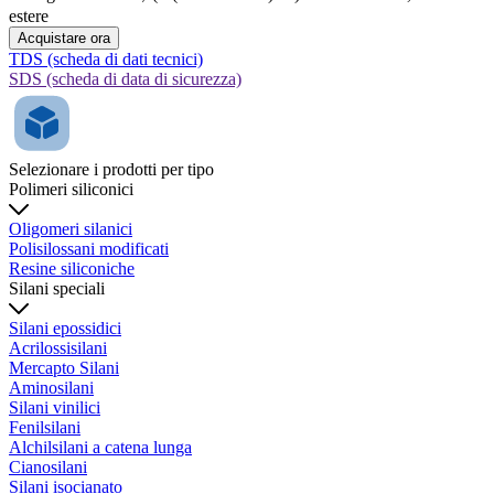
estere
Acquistare ora
TDS (scheda di dati tecnici)
SDS (scheda di data di sicurezza)
Selezionare i prodotti per tipo
Polimeri siliconici
Oligomeri silanici
Polisilossani modificati
Resine siliconiche
Silani speciali
Silani epossidici
Acrilossisilani
Mercapto Silani
Aminosilani
Silani vinilici
Fenilsilani
Alchilsilani a catena lunga
Cianosilani
Silani isocianato