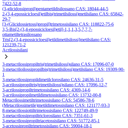
7422-52-8
(3-glicidossipropil)pentametildisilossano CAS: 18044-44-5
2-(3,4-epossicicloesil)etilbis(trimetilsilossi)metilsilano CAS: 65842-
29-7
[3-(Glicidossietossi)propil]trimetossisilano CAS: 118822-75-6
3,5-Bis[2-(3,4-epossicicloesil)etil]-1,1,1,3,5,7,7,7-
ottametiltetrasilossano
Tris[2-(3,4-epossicicloesil)etildimetilsilossi]metilsilano CAS:
121239-71-2
Acrilossisilani
3-metacrilossipropiltris(trimetilsilossi)silano CAS: 17096-07-0
3-metacriloilossipropilbis(trimetilsilossi)metilsilano CAS: 19309-90-
1
3-metacrilossipropildimetilclorosilano CAS: 24636-31-5
3-acrilossipropiltris(trimetilsilossi)silano CAS: 17096-12-7
3-acrilossipropiltrimetossisilano CAS: 4369-14-6
3-acrilossipropilmetildimetossisilano CAS: 13732-00-8
Metacrilossimetiltrimetossisilano CAS: 54586-78-6
(Metacrilossimetile)metildimetossisilano CAS: 121177-93-3
8-metacrilossiottiltrimetossisilano CAS: 122749-49-9
3-metacrilossipropiltriclorosilano CAS: 7351-61-3
3-metacrilossipropiltriacetossisilano CAS: 51772-85-1
3-acetossipropiltrimetossisilano CAS: 59004-18-1