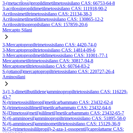
3-(metacrilossi)propildimetilmetossisilano CAS: 66753-64-8
3-acrilossipropildimetilmetossisilano CAS: 111918-90-2
Acrilossimetiltrimetossisilano CAS: 21134-38-3
Acrilossimetilmetildimetossisilano CAS: 130865-12-2
Acrilossitriisopropilsilano CAS: 157859-20-6
Mercapto Silani
3-Mercaptopropiltrimetossisilano CAS: 4420-74-0
3-Mercaptopropiltrietossisilano CAS: 14814-09-6
3-Mercaptopropilmetildimetossisilano CAS: 31001-77-1
Mercaptometiltrimetossisilano CAS: 30817-94-8
Mercaptometiltrietossisilano CAS: 60764-83-2
S-(ottanoil)mercaptopropiltrietossisilano CAS: 220727-26-4
Aminosilani
3-(1,3-dimetilbutilidene)amminopropiltrietossisilano CAS: 116229-
43-7
N-(trimetossisililpropil)metilcarbammato CAS: 23432-62-4
N-(trimetossisililmetil)metilcarbammato CAS: 23432-64-6
N-[Dimetossi(metil)sililmetil]metilcarbammato CAS: 23432-65-7
N-(6-amminoesil)amminopropiltrimetossisilano CAS: 51895-58-0
N-(6-amminoesil)amminometiltrietossisilano CAS: 15129-36-9
N-[5-(trimetossisililpropil)-2-aza-1-ossopentil]caprolattame CAS: