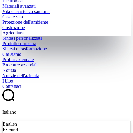
Elettronica
Materiali avanzati
Vita e assistenza sanitaria
Casa e vita
Protezione dell'ambiente
Costruzione
Agricoltura
Sintesi personalizzata
Prodotti su misura
Sintesi e trasformazione
Chi siamo
Profilo aziendale
Brochure aziendali
Notizia
Notizie dell'azienda
I blog
Contattaci
Italiano
English
Español