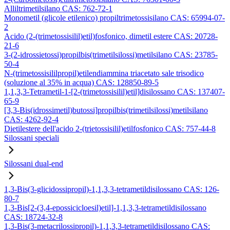
Alliltrimetilsilano CAS: 762-72-1
Monometil (glicole etilenico) propiltrimetossisilano CAS: 65994-07-
2
Acido (2-(trimetossisilil)etil)fosfonico, dimetil estere CAS: 20728-
21-6
3-(2-idrossietossi)propilbis(trimetilsilossi)metilsilano CAS: 23785-
50-4
N-(trimetossisililpropil)etilendiammina triacetato sale trisodico
(soluzione al 35% in acqua) CAS: 128850-89-5
1,1,3,3-Tetrametil-1-[2-(trimetossisilil)etil]disilossano CAS: 137407-
65-9
[3,3-Bis(idrossimetil)butossi]propilbis(trimetilsilossi)metilsilano
CAS: 4262-92-4
Dietilestere dell'acido 2-(trietossisilil)etilfosfonico CAS: 757-44-8
Silossani speciali
Silossani dual-end
1,3-Bis(3-glicidossipropil)-1,1,3,3-tetrametildisilossano CAS: 126-
80-7
1,3-Bis[2-(3,4-epossicicloesil)etil]-1,1,3,3-tetrametildisilossano
CAS: 18724-32-8
1,3-Bis(3-metacrilossipropil)-1,1,3,3-tetrametildisilossano CAS: