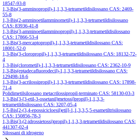
18547-93-8
1,3-Bis(3-amminopropil)-1,1,3,3-tetrametildisilossano CAS: 2469-
55-8
1,3-Bis(2-amminoetilamminometil)-1,1,3,3-tetrametildisilossano
CAS: 83936-41-8
1,3-Bis(3-amminoetilamminopropil)-1,1,3,3-tetrametildisilossano
CAS: 17866-53-4
1,3-Bis(3-mercaptopropil)-1,1,3,3-tetrametildisilossano CAS:
18001-52-0
1,3-Bis(3-cloropropil)-1,1,3,3-tetrametildisilossano CAS: 18132-72-
4
1,3-Bis(clorometil)-1,1,3,3-tetrametildisilossano CAS: 2362-10-9
1,3-Bis(eptadecafluorodecil)-1,1,3,3-tetrametildisilossano CAS:
129498-18-6
1,3-Bis(3-acrilossipropil)-1,1,3,3-tetrametildisilossano CAS: 17898-
71-4
Polidimetilsilossano metacrilossipropil-terminato CAS: 58130-03-3
1,3-Bis[3-[3-etil-3-ossetanil)metossi]propil]-1,1,3,3-
tetrametildisilossano CAS: 3207-05-4
1,5-Bis[2-(3,4-epossicicloesil)etil]-1,1,3,3,5,5-esametiltrisilossano
CAS: 150856-78-3
1,3-Bis(3-(2-idrossietossi)propil)-1,1,3,3-tetrametildisilossano CAS:
441307-02-4
Silossani di idrogeno