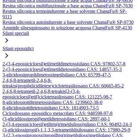
Resina siliconica multifunzionale a base acqua ChangFu® SP-6830
Resina siliconica multifunzionale a base acqua ChangFu® SP-7630
Resina siliconica termoindurente a base solvente ChangFu® SP-
9115
Resina siliconica autoindurente a base solvente ChangFu® SP-9730
Ammide silsesquiossano in soluzione acquosa ChangFu® SP-4130
Silani speciali
Silani epossidici
2-(3,4-epossicicloesil)etilmetildimetossisilano CAS: 97802-57-8
2-(3,4-epossicicloesil)etilmetildietossisilano CAS: 14857-35-3
3-glicidossipropildimetossimetilsilano CAS: 65799-47-5
2,4,6,8-tetrametil-2,4,6,8-
tetrakis(propilglicidiletere)ciclotetrasilossano CAS: 60665-85-2
2,4,6,8-tetrametil-2,4,6,8-tetrakis[2-(3,4-
epossicicloesil)etil]ciclotetrasilossano CAS: 121225-98-7
8-glicidossiottiltrimetossisilano CAS: 1239602-38-0
8-glicidossiottiltrietossisilano CAS: 1814903-73-5
Ciclosilossano epossidico metacrilato CAS: 948598-97-8
(3-glicidilossipropil)metildietossisilano CAS: 2897-60-1
2-(3,4-epossicicloesil)etiltris(trimetilsilossi)silano CAS: 90492-24-3
(3-glicidossipropil)-1,1,3,3-tetrametildisilossano CAS: 17980-29-9
3-(2,3-epossipropossi)propilbis(trimetilsilossi)metilsilano CAS: