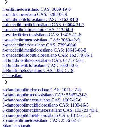
n-esiltrimetossisilano CAS: 3069-19-0
n-ottiltriclorosilano CAS: 5283-66-9
n-ottildimetilclorosilano CAS: 18162-84-0
n-dodecildimetilclorosilano CAS: 66604-31-7
n-ottadeciltriclorosilano CAS: 112-04-9
n-esadeciltrimetossisilano CAS: 16415-12-6
n-ottadeciltrimetossisilano CAS: 3069-42-9
n-ottadeciltrietossisilano CAS: 7399-00-0
n-ottadecildimetilclorosilano CAS: 18643-08-8
n-ottadecildiisobutilclorosilano CAS: 162578-86-1
n-Butildimetilmetossisilano CAS: 64712-50-1
n-Butildimetilclorosilano CAS: 1000-50-6
n-Butiltrimetossisilano CAS: 1067-57-8
Cianosilani
3-cianopropiltriclorosilano CAS: 1071-27-8
3-cianopropiltrimetossisilano CAS: 55453-24-2
3-cianopropiltrietossisilano CAS: 1067-47-6
3-cianopropilmetildiclorosilano CAS: 1190-16-5
3-cianopropilmetildimetossisilano CAS: 153723-40-1
3-cianopropildimetilclorosilano CAS: 18156-15-5
2-cianoetiltrimetossisilano CAS: 2526-62-7
Silani isocianato