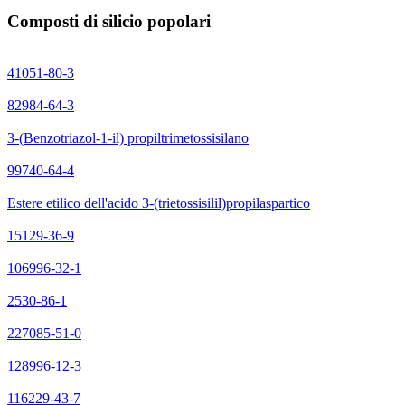
Composti di silicio popolari
41051-80-3
82984-64-3
3-(Benzotriazol-1-il) propiltrimetossisilano
99740-64-4
Estere etilico dell'acido 3-(trietossisilil)propilaspartico
15129-36-9
106996-32-1
2530-86-1
227085-51-0
128996-12-3
116229-43-7