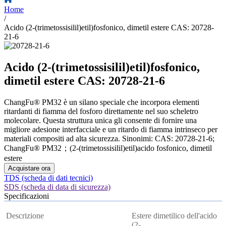
Home
/
Acido (2-(trimetossisilil)etil)fosfonico, dimetil estere CAS: 20728-
21-6
Acido (2-(trimetossisilil)etil)fosfonico,
dimetil estere CAS: 20728-21-6
ChangFu® PM32 è un silano speciale che incorpora elementi
ritardanti di fiamma del fosforo direttamente nel suo scheletro
molecolare. Questa struttura unica gli consente di fornire una
migliore adesione interfacciale e un ritardo di fiamma intrinseco per
materiali compositi ad alta sicurezza. Sinonimi: CAS: 20728-21-6;
ChangFu® PM32；(2-(trimetossisilil)etil)acido fosfonico, dimetil
estere
Acquistare ora
TDS (scheda di dati tecnici)
SDS (scheda di data di sicurezza)
Specificazioni
Descrizione
Estere dimetilico dell'acido
(2-