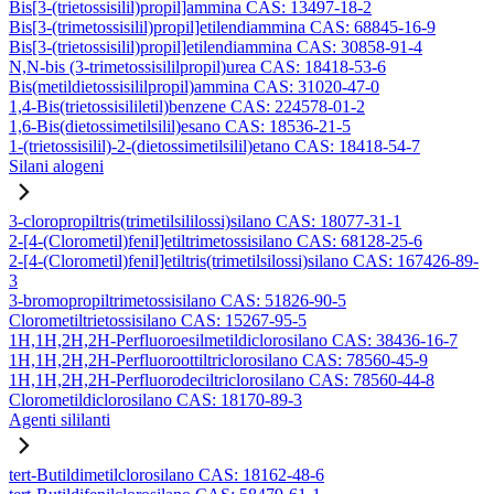
Bis[3-(trietossisilil)propil]ammina CAS: 13497-18-2
Bis[3-(trimetossisilil)propil]etilendiammina CAS: 68845-16-9
Bis[3-(trietossisilil)propil]etilendiammina CAS: 30858-91-4
N,N-bis (3-trimetossisililpropil)urea CAS: 18418-53-6
Bis(metildietossisililpropil)ammina CAS: 31020-47-0
1,4-Bis(trietossisililetil)benzene CAS: 224578-01-2
1,6-Bis(dietossimetilsilil)esano CAS: 18536-21-5
1-(trietossisilil)-2-(dietossimetilsilil)etano CAS: 18418-54-7
Silani alogeni
3-cloropropiltris(trimetilsililossi)silano CAS: 18077-31-1
2-[4-(Clorometil)fenil]etiltrimetossisilano CAS: 68128-25-6
2-[4-(Clorometil)fenil]etiltris(trimetilsilossi)silano CAS: 167426-89-
3
3-bromopropiltrimetossisilano CAS: 51826-90-5
Clorometiltrietossisilano CAS: 15267-95-5
1H,1H,2H,2H-Perfluoroesilmetildiclorosilano CAS: 38436-16-7
1H,1H,2H,2H-Perfluoroottiltriclorosilano CAS: 78560-45-9
1H,1H,2H,2H-Perfluorodeciltriclorosilano CAS: 78560-44-8
Clorometildiclorosilano CAS: 18170-89-3
Agenti sililanti
tert-Butildimetilclorosilano CAS: 18162-48-6