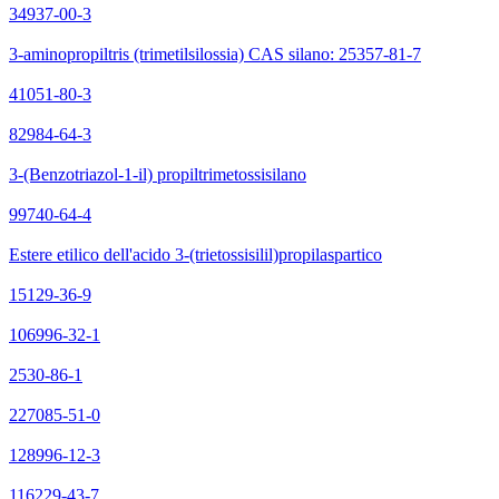
34937-00-3
3-aminopropiltris (trimetilsilossia) CAS silano: 25357-81-7
41051-80-3
82984-64-3
3-(Benzotriazol-1-il) propiltrimetossisilano
99740-64-4
Estere etilico dell'acido 3-(trietossisilil)propilaspartico
15129-36-9
106996-32-1
2530-86-1
227085-51-0
128996-12-3
116229-43-7