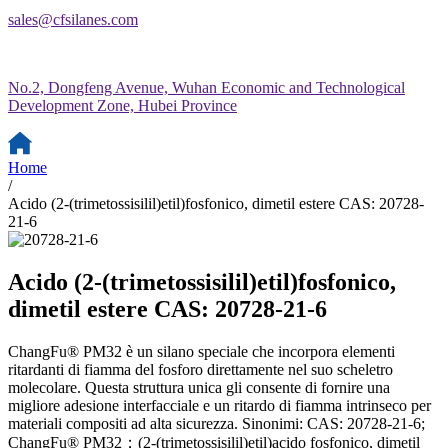
sales@cfsilanes.com
No.2, Dongfeng Avenue, Wuhan Economic and Technological
Development Zone, Hubei Province
Home
/
Acido (2-(trimetossisilil)etil)fosfonico, dimetil estere CAS: 20728-
21-6
Acido (2-(trimetossisilil)etil)fosfonico,
dimetil estere CAS: 20728-21-6
ChangFu® PM32 è un silano speciale che incorpora elementi
ritardanti di fiamma del fosforo direttamente nel suo scheletro
molecolare. Questa struttura unica gli consente di fornire una
migliore adesione interfacciale e un ritardo di fiamma intrinseco per
materiali compositi ad alta sicurezza. Sinonimi: CAS: 20728-21-6;
ChangFu® PM32；(2-(trimetossisilil)etil)acido fosfonico, dimetil