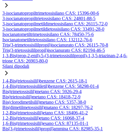
3-isocianatopropiltrimetossisilano CAS: 15396-00-6
3-isocianatopropiltrietossisilano CAS: 24801-88-5
3-isocianatopropilmetildimetossisilano CAS: 26115-72-0
3-isocianatopropilmetildietossisilano CAS: 33491-28-0
Isocianatometiltrimetossisilano CAS: 78450-75-6
Isocianatometiltrietossisilano CAS: 132112-76-6
Tris(3-trimetossisililpropil)isocianurato CAS: 26115-70-8
Tris(3-trietossisililpropil)isocianurato CAS: 82194-46-5
1,3-Bis(prop-2-enil)-5-(3-trimetossisililpropil)-1,3,5-triazinan-2,4,6-
trione CAS: 26903-80-0
Silani dipodali
1,4-Bis(trietossisilil)benzene CAS: 2615-18-1
1,4-Bis(trimetossisililetil)benzene CAS: 58298-01-4
Bis(trimetossisilil)metano CAS: 5926-29-4
Bis(trietossisilil)metano CAS: 18418-72-9
Bis(clorodimetilsilil)metano CAS: 5357-38-0
Bis(dimetilmetossisilil)matano CAS: 18297-76-2
1,2-Bis(trimetossisilil)etano CAS: 18406-41-2
1,2-Bis(trietossisilil)etano CAS: 16068-37-4
1,6-Bis(trimetossisilil)esano CAS: 87135-01-1
Bis[3-(trimetossisilil)propil]ammina CAS: 82985-35-1