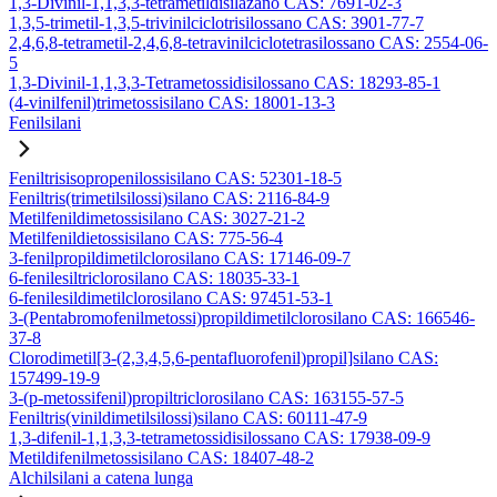
1,3-Divinil-1,1,3,3-tetrametildisilazano CAS: 7691-02-3
1,3,5-trimetil-1,3,5-trivinilciclotrisilossano CAS: 3901-77-7
2,4,6,8-tetrametil-2,4,6,8-tetravinilciclotetrasilossano CAS: 2554-06-
5
1,3-Divinil-1,1,3,3-Tetrametossidisilossano CAS: 18293-85-1
(4-vinilfenil)trimetossisilano CAS: 18001-13-3
Fenilsilani
Feniltrisisopropenilossisilano CAS: 52301-18-5
Feniltris(trimetilsilossi)silano CAS: 2116-84-9
Metilfenildimetossisilano CAS: 3027-21-2
Metilfenildietossisilano CAS: 775-56-4
3-fenilpropildimetilclorosilano CAS: 17146-09-7
6-fenilesiltriclorosilano CAS: 18035-33-1
6-fenilesildimetilclorosilano CAS: 97451-53-1
3-(Pentabromofenilmetossi)propildimetilclorosilano CAS: 166546-
37-8
Clorodimetil[3-(2,3,4,5,6-pentafluorofenil)propil]silano CAS:
157499-19-9
3-(p-metossifenil)propiltriclorosilano CAS: 163155-57-5
Feniltris(vinildimetilsilossi)silano CAS: 60111-47-9
1,3-difenil-1,1,3,3-tetrametossidisilossano CAS: 17938-09-9
Metildifenilmetossisilano CAS: 18407-48-2
Alchilsilani a catena lunga