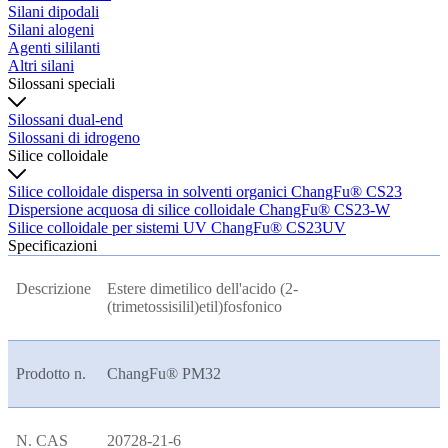
Silani dipodali
Silani alogeni
Agenti sililanti
Altri silani
Silossani speciali
Silossani dual-end
Silossani di idrogeno
Silice colloidale
Silice colloidale dispersa in solventi organici ChangFu® CS23
Dispersione acquosa di silice colloidale ChangFu® CS23-W
Silice colloidale per sistemi UV ChangFu® CS23UV
Specificazioni
Descrizione
Estere dimetilico dell'acido (2-
(trimetossisilil)etil)fosfonico
Prodotto n.
ChangFu® PM32
N. CAS
20728-21-6