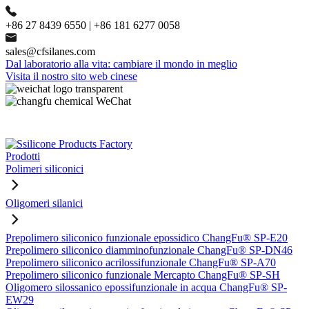
+86 27 8439 6550 | +86 181 6277 0058
sales@cfsilanes.com
Dal laboratorio alla vita: cambiare il mondo in meglio
Visita il nostro sito web cinese
Prodotti
Polimeri siliconici
Oligomeri silanici
Prepolimero siliconico funzionale epossidico ChangFu® SP-E20
Prepolimero siliconico diamminofunzionale ChangFu® SP-DN46
Prepolimero siliconico acrilossifunzionale ChangFu® SP-A70
Prepolimero siliconico funzionale Mercapto ChangFu® SP-SH
Oligomero silossanico epossifunzionale in acqua ChangFu® SP-
EW29