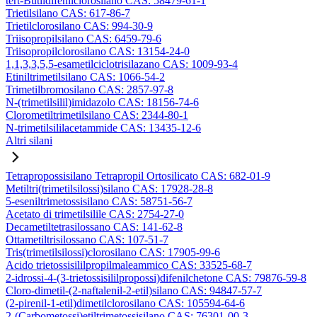
tert-Butildifenilclorosilano CAS: 58479-61-1
Trietilsilano CAS: 617-86-7
Trietilclorosilano CAS: 994-30-9
Triisopropilsilano CAS: 6459-79-6
Triisopropilclorosilano CAS: 13154-24-0
1,1,3,3,5,5-esametilciclotrisilazano CAS: 1009-93-4
Etiniltrimetilsilano CAS: 1066-54-2
Trimetilbromosilano CAS: 2857-97-8
N-(trimetilsilil)imidazolo CAS: 18156-74-6
Clorometiltrimetilsilano CAS: 2344-80-1
N-trimetilsililacetammide CAS: 13435-12-6
Altri silani
Tetrapropossisilano Tetrapropil Ortosilicato CAS: 682-01-9
Metiltri(trimetilsilossi)silano CAS: 17928-28-8
5-eseniltrimetossisilano CAS: 58751-56-7
Acetato di trimetilsilile CAS: 2754-27-0
Decametiltetrasilossano CAS: 141-62-8
Ottametiltrisilossano CAS: 107-51-7
Tris(trimetilsilossi)clorosilano CAS: 17905-99-6
Acido trietossisililpropilmaleammico CAS: 33525-68-7
2-idrossi-4-(3-trietossisililpropossi)difenilchetone CAS: 79876-59-8
Cloro-dimetil-(2-naftalenil-2-etil)silano CAS: 94847-57-7
(2-pirenil-1-etil)dimetilclorosilano CAS: 105594-64-6
2-(Carbometossi)etiltrimetossisilano CAS: 76301-00-3