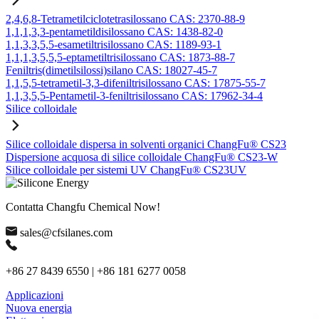
2,4,6,8-Tetrametilciclotetrasilossano CAS: 2370-88-9
1,1,1,3,3-pentametildisilossano CAS: 1438-82-0
1,1,3,3,5,5-esametiltrisilossano CAS: 1189-93-1
1,1,1,3,5,5,5-eptametiltrisilossano CAS: 1873-88-7
Feniltris(dimetilsilossi)silano CAS: 18027-45-7
1,1,5,5-tetrametil-3,3-difeniltrisilossano CAS: 17875-55-7
1,1,3,5,5-Pentametil-3-feniltrisilossano CAS: 17962-34-4
Silice colloidale
Silice colloidale dispersa in solventi organici ChangFu® CS23
Dispersione acquosa di silice colloidale ChangFu® CS23-W
Silice colloidale per sistemi UV ChangFu® CS23UV
Contatta Changfu Chemical Now!
sales@cfsilanes.com
+86 27 8439 6550 | +86 181 6277 0058
Applicazioni
Nuova energia