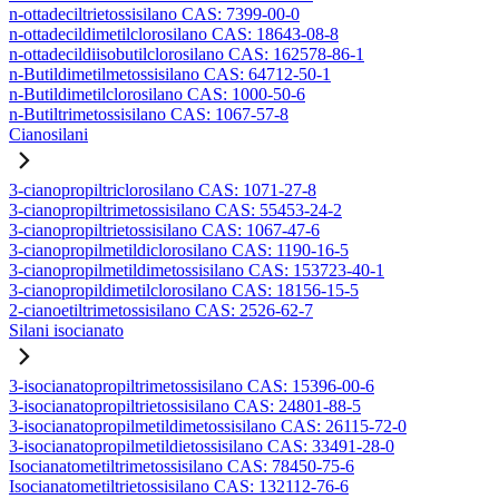
n-ottadeciltrietossisilano CAS: 7399-00-0
n-ottadecildimetilclorosilano CAS: 18643-08-8
n-ottadecildiisobutilclorosilano CAS: 162578-86-1
n-Butildimetilmetossisilano CAS: 64712-50-1
n-Butildimetilclorosilano CAS: 1000-50-6
n-Butiltrimetossisilano CAS: 1067-57-8
Cianosilani
3-cianopropiltriclorosilano CAS: 1071-27-8
3-cianopropiltrimetossisilano CAS: 55453-24-2
3-cianopropiltrietossisilano CAS: 1067-47-6
3-cianopropilmetildiclorosilano CAS: 1190-16-5
3-cianopropilmetildimetossisilano CAS: 153723-40-1
3-cianopropildimetilclorosilano CAS: 18156-15-5
2-cianoetiltrimetossisilano CAS: 2526-62-7
Silani isocianato
3-isocianatopropiltrimetossisilano CAS: 15396-00-6
3-isocianatopropiltrietossisilano CAS: 24801-88-5
3-isocianatopropilmetildimetossisilano CAS: 26115-72-0
3-isocianatopropilmetildietossisilano CAS: 33491-28-0
Isocianatometiltrimetossisilano CAS: 78450-75-6
Isocianatometiltrietossisilano CAS: 132112-76-6