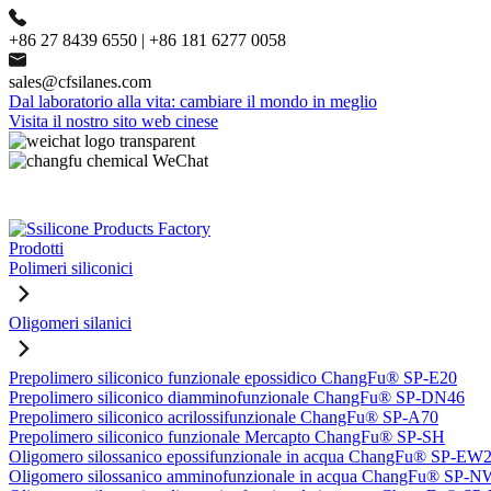
+86 27 8439 6550 | +86 181 6277 0058
sales@cfsilanes.com
Dal laboratorio alla vita: cambiare il mondo in meglio
Visita il nostro sito web cinese
Prodotti
Polimeri siliconici
Oligomeri silanici
Prepolimero siliconico funzionale epossidico ChangFu® SP-E20
Prepolimero siliconico diamminofunzionale ChangFu® SP-DN46
Prepolimero siliconico acrilossifunzionale ChangFu® SP-A70
Prepolimero siliconico funzionale Mercapto ChangFu® SP-SH
Oligomero silossanico epossifunzionale in acqua ChangFu® SP-EW
Oligomero silossanico amminofunzionale in acqua ChangFu® SP-