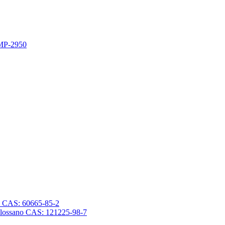
 MP-2950
sano CAS: 60665-85-2
trasilossano CAS: 121225-98-7