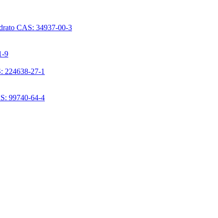
ridrato CAS: 34937-00-3
1-9
S: 224638-27-1
AS: 99740-64-4