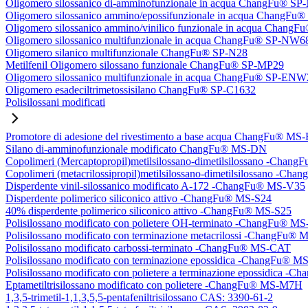
Oligomero silossanico di-amminofunzionale in acqua ChangFu® S
Oligomero silossanico ammino/epossifunzionale in acqua ChangF
Oligomero silossanico ammino/vinilico funzionale in acqua Chan
Oligomero silossanico multifunzionale in acqua ChangFu® SP-NW6
Oligomero silanico multifunzionale ChangFu® SP-N28
Metilfenil Oligomero silossano funzionale ChangFu® SP-MP29
Oligomero silossanico multifunzionale in acqua ChangFu® SP-ENW
Oligomero esadeciltrimetossisilano ChangFu® SP-C1632
Polisilossani modificati
Promotore di adesione del rivestimento a base acqua ChangFu® MS
Silano di-amminofunzionale modificato ChangFu® MS-DN
Copolimeri (Mercaptopropil)metilsilossano-dimetilsilossano -Chan
Copolimeri (metacrilossipropil)metilsilossano-dimetilsilossano -
Disperdente vinil-silossanico modificato A-172 -ChangFu® MS-V35
Disperdente polimerico siliconico attivo -ChangFu® MS-S24
40% disperdente polimerico siliconico attivo -ChangFu® MS-S25
Polisilossano modificato con polietere OH-terminato -ChangFu® 
Polisilossano modificato con terminazione metacrilossi -ChangFu
Polisilossano modificato carbossi-terminato -ChangFu® MS-CAT
Polisilossano modificato con terminazione epossidica -ChangFu® 
Polisilossano modificato con polietere a terminazione epossidica 
Eptametiltrisilossano modificato con polietere -ChangFu® MS-M7H
1,3,5-trimetil-1,1,3,5,5-pentafeniltrisilossano CAS: 3390-61-2