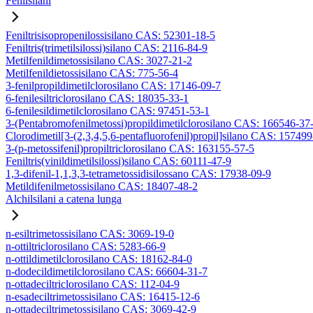
Fenilsilani
Feniltrisisopropenilossisilano CAS: 52301-18-5
Feniltris(trimetilsilossi)silano CAS: 2116-84-9
Metilfenildimetossisilano CAS: 3027-21-2
Metilfenildietossisilano CAS: 775-56-4
3-fenilpropildimetilclorosilano CAS: 17146-09-7
6-fenilesiltriclorosilano CAS: 18035-33-1
6-fenilesildimetilclorosilano CAS: 97451-53-1
3-(Pentabromofenilmetossi)propildimetilclorosilano CAS: 166546-37
Clorodimetil[3-(2,3,4,5,6-pentafluorofenil)propil]silano CAS: 15749
3-(p-metossifenil)propiltriclorosilano CAS: 163155-57-5
Feniltris(vinildimetilsilossi)silano CAS: 60111-47-9
1,3-difenil-1,1,3,3-tetrametossidisilossano CAS: 17938-09-9
Metildifenilmetossisilano CAS: 18407-48-2
Alchilsilani a catena lunga
n-esiltrimetossisilano CAS: 3069-19-0
n-ottiltriclorosilano CAS: 5283-66-9
n-ottildimetilclorosilano CAS: 18162-84-0
n-dodecildimetilclorosilano CAS: 66604-31-7
n-ottadeciltriclorosilano CAS: 112-04-9
n-esadeciltrimetossisilano CAS: 16415-12-6
n-ottadeciltrimetossisilano CAS: 3069-42-9