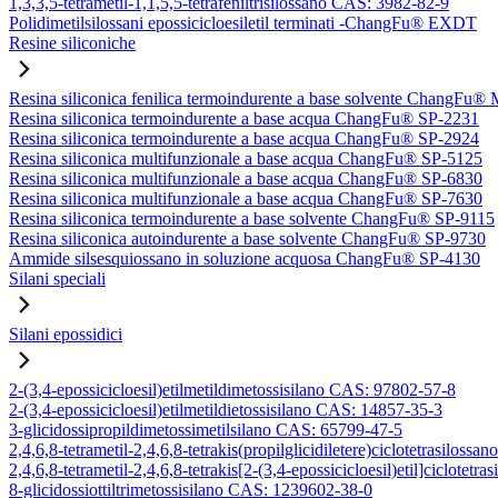
1,3,3,5-tetrametil-1,1,5,5-tetrafeniltrisilossano CAS: 3982-82-9
Polidimetilsilossani epossicicloesiletil terminati -ChangFu® EXDT
Resine siliconiche
Resina siliconica fenilica termoindurente a base solvente ChangFu®
Resina siliconica termoindurente a base acqua ChangFu® SP-2231
Resina siliconica termoindurente a base acqua ChangFu® SP-2924
Resina siliconica multifunzionale a base acqua ChangFu® SP-5125
Resina siliconica multifunzionale a base acqua ChangFu® SP-6830
Resina siliconica multifunzionale a base acqua ChangFu® SP-7630
Resina siliconica termoindurente a base solvente ChangFu® SP-9115
Resina siliconica autoindurente a base solvente ChangFu® SP-9730
Ammide silsesquiossano in soluzione acquosa ChangFu® SP-4130
Silani speciali
Silani epossidici
2-(3,4-epossicicloesil)etilmetildimetossisilano CAS: 97802-57-8
2-(3,4-epossicicloesil)etilmetildietossisilano CAS: 14857-35-3
3-glicidossipropildimetossimetilsilano CAS: 65799-47-5
2,4,6,8-tetrametil-2,4,6,8-tetrakis(propilglicidiletere)ciclotetrasilos
2,4,6,8-tetrametil-2,4,6,8-tetrakis[2-(3,4-epossicicloesil)etil]ciclote
8-glicidossiottiltrimetossisilano CAS: 1239602-38-0