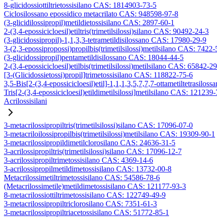
8-glicidossiottiltrietossisilano CAS: 1814903-73-5
Ciclosilossano epossidico metacrilato CAS: 948598-97-8
(3-glicidilossipropil)metildietossisilano CAS: 2897-60-1
2-(3,4-epossicicloesil)etiltris(trimetilsilossi)silano CAS: 90492-24-3
(3-glicidossipropil)-1,1,3,3-tetrametildisilossano CAS: 17980-29-9
3-(2,3-epossipropossi)propilbis(trimetilsilossi)metilsilano CAS: 7422-
(3-glicidossipropil)pentametildisilossano CAS: 18044-44-5
2-(3,4-epossicicloesil)etilbis(trimetilsilossi)metilsilano CAS: 65842-2
[3-(Glicidossietossi)propil]trimetossisilano CAS: 118822-75-6
3,5-Bis[2-(3,4-epossicicloesil)etil]-1,1,1,3,5,7,7,7-ottametiltetrasiloss
Tris[2-(3,4-epossicicloesil)etildimetilsilossi]metilsilano CAS: 121239
Acrilossisilani
3-metacrilossipropiltris(trimetilsilossi)silano CAS: 17096-07-0
3-metacriloilossipropilbis(trimetilsilossi)metilsilano CAS: 19309-90-1
3-metacrilossipropildimetilclorosilano CAS: 24636-31-5
3-acrilossipropiltris(trimetilsilossi)silano CAS: 17096-12-7
3-acrilossipropiltrimetossisilano CAS: 4369-14-6
3-acrilossipropilmetildimetossisilano CAS: 13732-00-8
Metacrilossimetiltrimetossisilano CAS: 54586-78-6
(Metacrilossimetile)metildimetossisilano CAS: 121177-93-3
8-metacrilossiottiltrimetossisilano CAS: 122749-49-9
3-metacrilossipropiltriclorosilano CAS: 7351-61-3
3-metacrilossipropiltriacetossisilano CAS: 51772-85-1