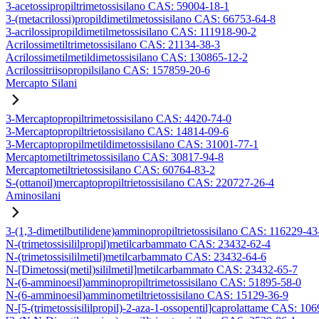
3-acetossipropiltrimetossisilano CAS: 59004-18-1
3-(metacrilossi)propildimetilmetossisilano CAS: 66753-64-8
3-acrilossipropildimetilmetossisilano CAS: 111918-90-2
Acrilossimetiltrimetossisilano CAS: 21134-38-3
Acrilossimetilmetildimetossisilano CAS: 130865-12-2
Acrilossitriisopropilsilano CAS: 157859-20-6
Mercapto Silani
3-Mercaptopropiltrimetossisilano CAS: 4420-74-0
3-Mercaptopropiltrietossisilano CAS: 14814-09-6
3-Mercaptopropilmetildimetossisilano CAS: 31001-77-1
Mercaptometiltrimetossisilano CAS: 30817-94-8
Mercaptometiltrietossisilano CAS: 60764-83-2
S-(ottanoil)mercaptopropiltrietossisilano CAS: 220727-26-4
Aminosilani
3-(1,3-dimetilbutilidene)amminopropiltrietossisilano CAS: 116229-43
N-(trimetossisililpropil)metilcarbammato CAS: 23432-62-4
N-(trimetossisililmetil)metilcarbammato CAS: 23432-64-6
N-[Dimetossi(metil)sililmetil]metilcarbammato CAS: 23432-65-7
N-(6-amminoesil)amminopropiltrimetossisilano CAS: 51895-58-0
N-(6-amminoesil)amminometiltrietossisilano CAS: 15129-36-9
N-[5-(trimetossisililpropil)-2-aza-1-ossopentil]caprolattame CAS: 10