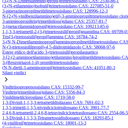
[3-(N,N-Dimetilammino)propil]trimetossisilano CAS: 2530-86-1
(3-(N-etilammino)isobutil)trimetossisilano CAS: 227085-51-0
3-piperazinopropilmetildimetossisilano CAS: 128996-12-3
N-[2-(N-vinilbenzilammino)etil]-3-amminopropiltrimetossisilano clo
3-amminopropiltris(trimetilsilossi)silano CAS: 25357-81-7
3-(metacrilammidopropil)trietossisilano CAS: 109213-85-6
1,1,3,3-tetrametil-2-(3-(trimetossisilil)propil)guanidina CAS: 69709-0
Tris[3-(trietossisilil)propil]ammina CAS: 18784-74-2
3-(N,N-Dimetilamminopropil)amminopropilmetildimetossisilano CA
N-(3-trietossisililpropil)-4,5-diidroimidazolo CAS: 58068-97-6
Estere etilico dell'acido 3-(trietossisilil)propilaspartico
3-[2-(2-amminoetilammino)etilammino]propilmetildimetossisilano C
3-(Benzotriazol-1-il) propiltrimetossisilano
(N,N-dietil-3-amminopropil)trimetossisilano CAS: 41051-80-3
Silani vinilici
Viniltriisopropenossisilano CAS: 15332-99-7
Viniltris(trimetilsilossi)silano CAS: 5356-84-3
Vinildimetilclorosilano CAS: 1719-58-0
1,3-Divinil-1,1,3,3-tetrametildisilazano CAS: 7691-02-3
1,3,5-trimetil-1,3,5-trivinilciclotrisilossano CAS: 3901-77-7
2,4,6,8-tetrametil-2,4,6,8-tetravinilciclotetrasilossano CAS: 2554-06-5
1,3-Divinil-1,1,3,3-Tetrametossidisilossano CAS: 18293-85-1
(4-vinilfenil)trimetossisilano CAS: 18001-13-3