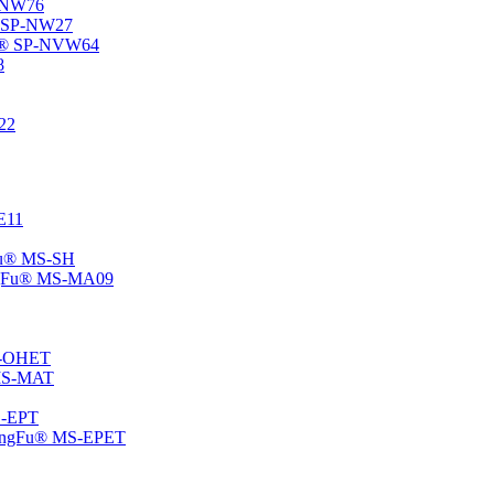
P-NW76
u® SP-NW27
gFu® SP-NVW64
8
22
-E11
gFu® MS-SH
ChangFu® MS-MA09
MS-OHET
® MS-MAT
MS-EPT
-ChangFu® MS-EPET