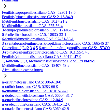
Fenilsilani
Feniltrisisopropenilossisilano CAS: 52301-18-5
Feniltris(trimetilsilossi)silano CAS: 2116-84-9
Metilfenildimetossisilano CAS: 3027-21-2
Metilfenildietossisilano CAS: 775-56-4
3-fenilpropildimetilclorosilano CAS: 17146-09-7
6-fenilesiltriclorosilano CAS: 18035-33-1
6-fenilesildimetilclorosilano CAS: 97451-53-1
3-(Pentabromofenilmetossi)propildimetilclorosilano CAS: 166546-37
Clorodimetil[3-(2,3,4,5,6-pentafluorofenil)propil]silano CAS: 15749
3-(p-metossifenil)propiltriclorosilano CAS: 163155-57-5
Feniltris(vinildimetilsilossi)silano CAS: 60111-47-9
1,3-difenil-1,1,3,3-tetrametossidisilossano CAS: 17938-09-9
Metildifenilmetossisilano CAS: 18407-48-2
Alchilsilani a catena lunga
n-esiltrimetossisilano CAS: 3069-19-0
n-ottiltriclorosilano CAS: 5283-66-9
n-ottildimetilclorosilano CAS: 18162-84-0
n-dodecildimetilclorosilano CAS: 66604-31-7
n-ottadeciltriclorosilano CAS: 112-04-9
n-esadeciltrimetossisilano CAS: 16415-12-6
n-ottadeciltrimetossisilano CAS: 3069-42-9