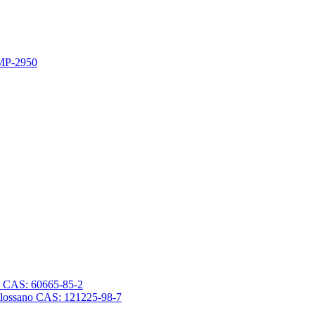
 MP-2950
sano CAS: 60665-85-2
trasilossano CAS: 121225-98-7