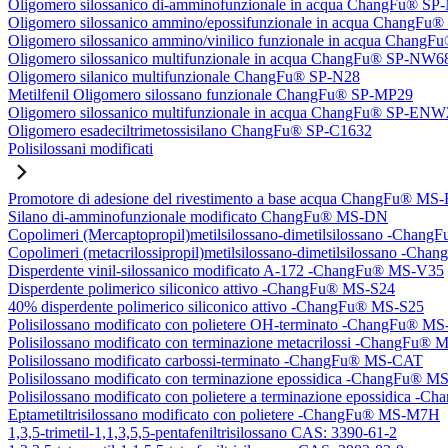
Oligomero silossanico di-amminofunzionale in acqua ChangFu® S
Oligomero silossanico ammino/epossifunzionale in acqua ChangF
Oligomero silossanico ammino/vinilico funzionale in acqua Chan
Oligomero silossanico multifunzionale in acqua ChangFu® SP-NW6
Oligomero silanico multifunzionale ChangFu® SP-N28
Metilfenil Oligomero silossano funzionale ChangFu® SP-MP29
Oligomero silossanico multifunzionale in acqua ChangFu® SP-ENW
Oligomero esadeciltrimetossisilano ChangFu® SP-C1632
Polisilossani modificati
Promotore di adesione del rivestimento a base acqua ChangFu® MS
Silano di-amminofunzionale modificato ChangFu® MS-DN
Copolimeri (Mercaptopropil)metilsilossano-dimetilsilossano -Chan
Copolimeri (metacrilossipropil)metilsilossano-dimetilsilossano -
Disperdente vinil-silossanico modificato A-172 -ChangFu® MS-V35
Disperdente polimerico siliconico attivo -ChangFu® MS-S24
40% disperdente polimerico siliconico attivo -ChangFu® MS-S25
Polisilossano modificato con polietere OH-terminato -ChangFu® 
Polisilossano modificato con terminazione metacrilossi -ChangFu
Polisilossano modificato carbossi-terminato -ChangFu® MS-CAT
Polisilossano modificato con terminazione epossidica -ChangFu® 
Polisilossano modificato con polietere a terminazione epossidica 
Eptametiltrisilossano modificato con polietere -ChangFu® MS-M7H
1,3,5-trimetil-1,1,3,5,5-pentafeniltrisilossano CAS: 3390-61-2