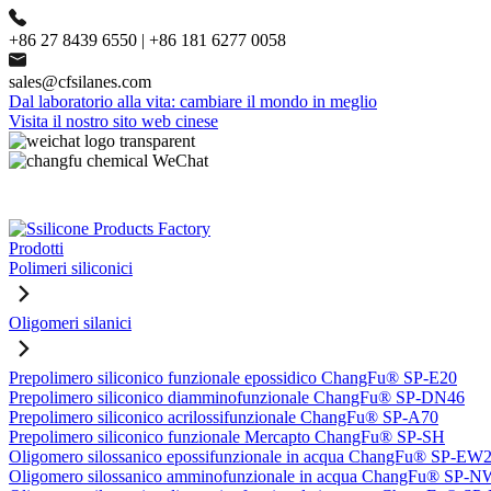
+86 27 8439 6550 | +86 181 6277 0058
sales@cfsilanes.com
Dal laboratorio alla vita: cambiare il mondo in meglio
Visita il nostro sito web cinese
Prodotti
Polimeri siliconici
Oligomeri silanici
Prepolimero siliconico funzionale epossidico ChangFu® SP-E20
Prepolimero siliconico diamminofunzionale ChangFu® SP-DN46
Prepolimero siliconico acrilossifunzionale ChangFu® SP-A70
Prepolimero siliconico funzionale Mercapto ChangFu® SP-SH
Oligomero silossanico epossifunzionale in acqua ChangFu® SP-EW
Oligomero silossanico amminofunzionale in acqua ChangFu® SP-