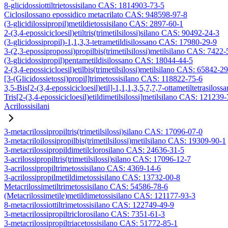
8-glicidossiottiltrietossisilano CAS: 1814903-73-5
Ciclosilossano epossidico metacrilato CAS: 948598-97-8
(3-glicidilossipropil)metildietossisilano CAS: 2897-60-1
2-(3,4-epossicicloesil)etiltris(trimetilsilossi)silano CAS: 90492-24-3
(3-glicidossipropil)-1,1,3,3-tetrametildisilossano CAS: 17980-29-9
3-(2,3-epossipropossi)propilbis(trimetilsilossi)metilsilano CAS: 7422-
(3-glicidossipropil)pentametildisilossano CAS: 18044-44-5
2-(3,4-epossicicloesil)etilbis(trimetilsilossi)metilsilano CAS: 65842-2
[3-(Glicidossietossi)propil]trimetossisilano CAS: 118822-75-6
3,5-Bis[2-(3,4-epossicicloesil)etil]-1,1,1,3,5,7,7,7-ottametiltetrasiloss
Tris[2-(3,4-epossicicloesil)etildimetilsilossi]metilsilano CAS: 121239
Acrilossisilani
3-metacrilossipropiltris(trimetilsilossi)silano CAS: 17096-07-0
3-metacriloilossipropilbis(trimetilsilossi)metilsilano CAS: 19309-90-1
3-metacrilossipropildimetilclorosilano CAS: 24636-31-5
3-acrilossipropiltris(trimetilsilossi)silano CAS: 17096-12-7
3-acrilossipropiltrimetossisilano CAS: 4369-14-6
3-acrilossipropilmetildimetossisilano CAS: 13732-00-8
Metacrilossimetiltrimetossisilano CAS: 54586-78-6
(Metacrilossimetile)metildimetossisilano CAS: 121177-93-3
8-metacrilossiottiltrimetossisilano CAS: 122749-49-9
3-metacrilossipropiltriclorosilano CAS: 7351-61-3
3-metacrilossipropiltriacetossisilano CAS: 51772-85-1