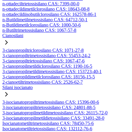
n-ottadeciltrietossisilano CAS: 7399-00-0
n-ottadecildimetilclorosilano CAS: 18643-08-8
n-ottadecildiisobutilclorosilano CAS: 162578-86-1
n-Butildimetilmetossisilano CAS: 64712-50-1
n-Butildimetilclorosilano CAS: 1000-50-6
n-Butiltrimetossisilano CAS: 1067-57-8
Cianosilani
3-cianopropiltriclorosilano CAS: 1071-27-8
3-cianopropiltrimetossisilano CAS: 55453-24-2
3-cianopropiltrietossisilano CAS: 1067-47-6
3-cianopropilmetildiclorosilano CAS: 1190-16-5
3-cianopropilmetildimetossisilano CAS: 153723-40-1
3-cianopropildimetilclorosilano CAS: 18156-15-5
2-cianoetiltrimetossisilano CAS: 2526-62-7
Silani isocianato
3-isocianatopropiltrimetossisilano CAS: 15396-00-6
3-isocianatopropiltrietossisilano CAS: 24801-88-5
3-isocianatopropilmetildimetossisilano CAS: 26115-72-0
3-isocianatopropilmetildietossisilano CAS: 33491-28-0
Isocianatometiltrimetossisilano CAS: 78450-75-6
Isocianatometiltrietossisilano CAS: 132112-76-6