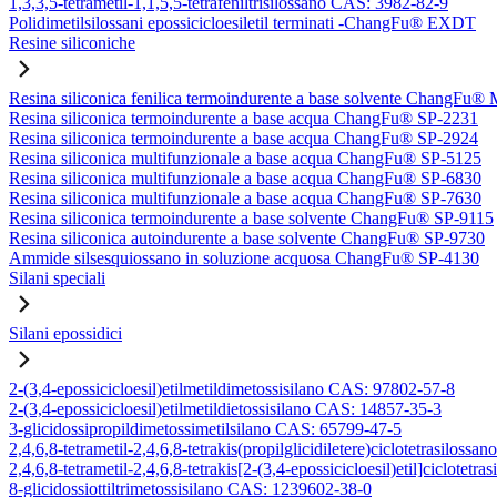
1,3,3,5-tetrametil-1,1,5,5-tetrafeniltrisilossano CAS: 3982-82-9
Polidimetilsilossani epossicicloesiletil terminati -ChangFu® EXDT
Resine siliconiche
Resina siliconica fenilica termoindurente a base solvente ChangFu®
Resina siliconica termoindurente a base acqua ChangFu® SP-2231
Resina siliconica termoindurente a base acqua ChangFu® SP-2924
Resina siliconica multifunzionale a base acqua ChangFu® SP-5125
Resina siliconica multifunzionale a base acqua ChangFu® SP-6830
Resina siliconica multifunzionale a base acqua ChangFu® SP-7630
Resina siliconica termoindurente a base solvente ChangFu® SP-9115
Resina siliconica autoindurente a base solvente ChangFu® SP-9730
Ammide silsesquiossano in soluzione acquosa ChangFu® SP-4130
Silani speciali
Silani epossidici
2-(3,4-epossicicloesil)etilmetildimetossisilano CAS: 97802-57-8
2-(3,4-epossicicloesil)etilmetildietossisilano CAS: 14857-35-3
3-glicidossipropildimetossimetilsilano CAS: 65799-47-5
2,4,6,8-tetrametil-2,4,6,8-tetrakis(propilglicidiletere)ciclotetrasilos
2,4,6,8-tetrametil-2,4,6,8-tetrakis[2-(3,4-epossicicloesil)etil]ciclote
8-glicidossiottiltrimetossisilano CAS: 1239602-38-0