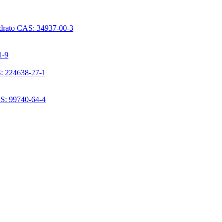
ridrato CAS: 34937-00-3
1-9
S: 224638-27-1
AS: 99740-64-4