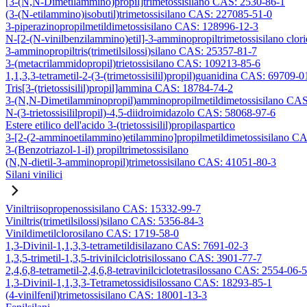
[3-(N,N-Dimetilammino)propil]trimetossisilano CAS: 2530-86-1
(3-(N-etilammino)isobutil)trimetossisilano CAS: 227085-51-0
3-piperazinopropilmetildimetossisilano CAS: 128996-12-3
N-[2-(N-vinilbenzilammino)etil]-3-amminopropiltrimetossisilano clo
3-amminopropiltris(trimetilsilossi)silano CAS: 25357-81-7
3-(metacrilammidopropil)trietossisilano CAS: 109213-85-6
1,1,3,3-tetrametil-2-(3-(trimetossisilil)propil)guanidina CAS: 69709-0
Tris[3-(trietossisilil)propil]ammina CAS: 18784-74-2
3-(N,N-Dimetilamminopropil)amminopropilmetildimetossisilano CA
N-(3-trietossisililpropil)-4,5-diidroimidazolo CAS: 58068-97-6
Estere etilico dell'acido 3-(trietossisilil)propilaspartico
3-[2-(2-amminoetilammino)etilammino]propilmetildimetossisilano C
3-(Benzotriazol-1-il) propiltrimetossisilano
(N,N-dietil-3-amminopropil)trimetossisilano CAS: 41051-80-3
Silani vinilici
Viniltriisopropenossisilano CAS: 15332-99-7
Viniltris(trimetilsilossi)silano CAS: 5356-84-3
Vinildimetilclorosilano CAS: 1719-58-0
1,3-Divinil-1,1,3,3-tetrametildisilazano CAS: 7691-02-3
1,3,5-trimetil-1,3,5-trivinilciclotrisilossano CAS: 3901-77-7
2,4,6,8-tetrametil-2,4,6,8-tetravinilciclotetrasilossano CAS: 2554-06-5
1,3-Divinil-1,1,3,3-Tetrametossidisilossano CAS: 18293-85-1
(4-vinilfenil)trimetossisilano CAS: 18001-13-3