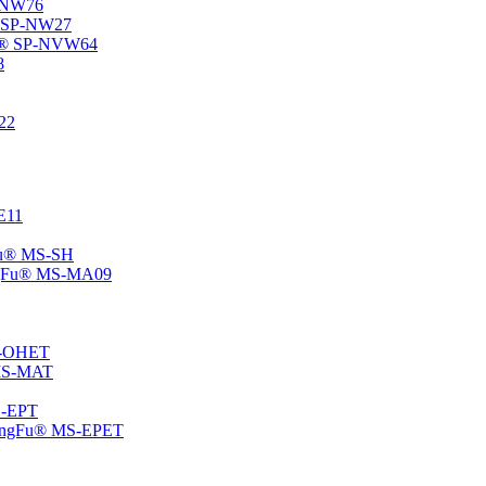
P-NW76
u® SP-NW27
gFu® SP-NVW64
8
22
-E11
gFu® MS-SH
ChangFu® MS-MA09
MS-OHET
® MS-MAT
MS-EPT
-ChangFu® MS-EPET