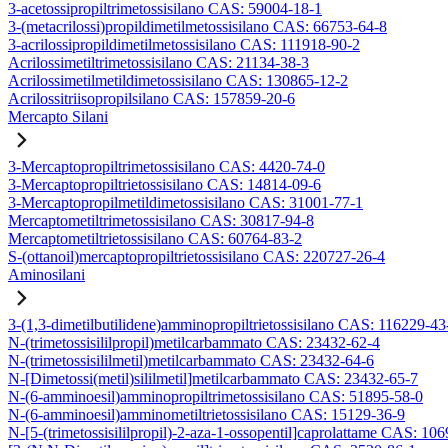
3-acetossipropiltrimetossisilano CAS: 59004-18-1
3-(metacrilossi)propildimetilmetossisilano CAS: 66753-64-8
3-acrilossipropildimetilmetossisilano CAS: 111918-90-2
Acrilossimetiltrimetossisilano CAS: 21134-38-3
Acrilossimetilmetildimetossisilano CAS: 130865-12-2
Acrilossitriisopropilsilano CAS: 157859-20-6
Mercapto Silani
3-Mercaptopropiltrimetossisilano CAS: 4420-74-0
3-Mercaptopropiltrietossisilano CAS: 14814-09-6
3-Mercaptopropilmetildimetossisilano CAS: 31001-77-1
Mercaptometiltrimetossisilano CAS: 30817-94-8
Mercaptometiltrietossisilano CAS: 60764-83-2
S-(ottanoil)mercaptopropiltrietossisilano CAS: 220727-26-4
Aminosilani
3-(1,3-dimetilbutilidene)amminopropiltrietossisilano CAS: 116229-43
N-(trimetossisililpropil)metilcarbammato CAS: 23432-62-4
N-(trimetossisililmetil)metilcarbammato CAS: 23432-64-6
N-[Dimetossi(metil)sililmetil]metilcarbammato CAS: 23432-65-7
N-(6-amminoesil)amminopropiltrimetossisilano CAS: 51895-58-0
N-(6-amminoesil)amminometiltrietossisilano CAS: 15129-36-9
N-[5-(trimetossisililpropil)-2-aza-1-ossopentil]caprolattame CAS: 10