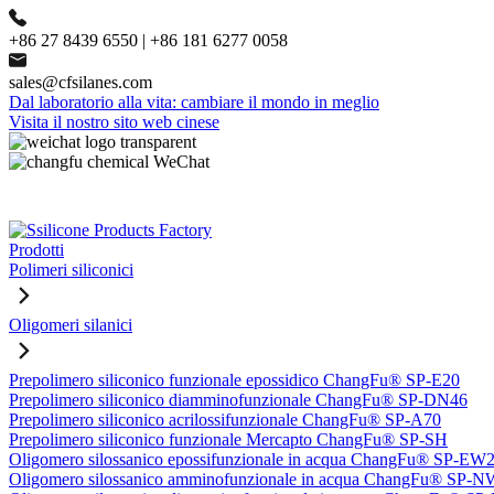
+86 27 8439 6550 | +86 181 6277 0058
sales@cfsilanes.com
Dal laboratorio alla vita: cambiare il mondo in meglio
Visita il nostro sito web cinese
Prodotti
Polimeri siliconici
Oligomeri silanici
Prepolimero siliconico funzionale epossidico ChangFu® SP-E20
Prepolimero siliconico diamminofunzionale ChangFu® SP-DN46
Prepolimero siliconico acrilossifunzionale ChangFu® SP-A70
Prepolimero siliconico funzionale Mercapto ChangFu® SP-SH
Oligomero silossanico epossifunzionale in acqua ChangFu® SP-EW
Oligomero silossanico amminofunzionale in acqua ChangFu® SP-