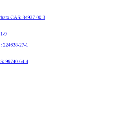
ridrato CAS: 34937-00-3
01-9
S: 224638-27-1
AS: 99740-64-4