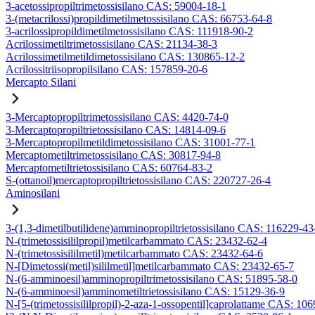
3-acetossipropiltrimetossisilano CAS: 59004-18-1
3-(metacrilossi)propildimetilmetossisilano CAS: 66753-64-8
3-acrilossipropildimetilmetossisilano CAS: 111918-90-2
Acrilossimetiltrimetossisilano CAS: 21134-38-3
Acrilossimetilmetildimetossisilano CAS: 130865-12-2
Acrilossitriisopropilsilano CAS: 157859-20-6
Mercapto Silani
3-Mercaptopropiltrimetossisilano CAS: 4420-74-0
3-Mercaptopropiltrietossisilano CAS: 14814-09-6
3-Mercaptopropilmetildimetossisilano CAS: 31001-77-1
Mercaptometiltrimetossisilano CAS: 30817-94-8
Mercaptometiltrietossisilano CAS: 60764-83-2
S-(ottanoil)mercaptopropiltrietossisilano CAS: 220727-26-4
Aminosilani
3-(1,3-dimetilbutilidene)amminopropiltrietossisilano CAS: 116229-43
N-(trimetossisililpropil)metilcarbammato CAS: 23432-62-4
N-(trimetossisililmetil)metilcarbammato CAS: 23432-64-6
N-[Dimetossi(metil)sililmetil]metilcarbammato CAS: 23432-65-7
N-(6-amminoesil)amminopropiltrimetossisilano CAS: 51895-58-0
N-(6-amminoesil)amminometiltrietossisilano CAS: 15129-36-9
N-[5-(trimetossisililpropil)-2-aza-1-ossopentil]caprolattame CAS: 10