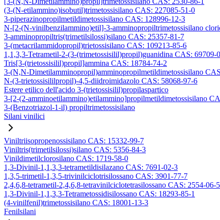
[3-(N,N-Dimetilammino)propil]trimetossisilano CAS: 2530-86-1
(3-(N-etilammino)isobutil)trimetossisilano CAS: 227085-51-0
3-piperazinopropilmetildimetossisilano CAS: 128996-12-3
N-[2-(N-vinilbenzilammino)etil]-3-amminopropiltrimetossisilano clo
3-amminopropiltris(trimetilsilossi)silano CAS: 25357-81-7
3-(metacrilammidopropil)trietossisilano CAS: 109213-85-6
1,1,3,3-Tetrametil-2-(3-(trimetossisilil)propil)guanidina CAS: 69709-
Tris[3-(trietossisilil)propil]ammina CAS: 18784-74-2
3-(N,N-Dimetilamminopropil)amminopropilmetildimetossisilano CA
N-(3-trietossisililpropil)-4,5-diidroimidazolo CAS: 58068-97-6
Estere etilico dell'acido 3-(trietossisilil)propilaspartico
3-[2-(2-amminoetilammino)etilammino]propilmetildimetossisilano C
3-(Benzotriazol-1-il) propiltrimetossisilano
Silani vinilici
Viniltriisopropenossisilano CAS: 15332-99-7
Viniltris(trimetilsilossi)silano CAS: 5356-84-3
Vinildimetilclorosilano CAS: 1719-58-0
1,3-Divinil-1,1,3,3-tetrametildisilazano CAS: 7691-02-3
1,3,5-trimetil-1,3,5-trivinilciclotrisilossano CAS: 3901-77-7
2,4,6,8-tetrametil-2,4,6,8-tetravinilciclotetrasilossano CAS: 2554-06-5
1,3-Divinil-1,1,3,3-Tetrametossidisilossano CAS: 18293-85-1
(4-vinilfenil)trimetossisilano CAS: 18001-13-3
Fenilsilani