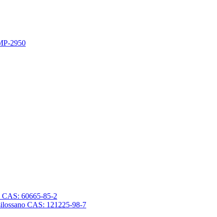
 MP-2950
sano CAS: 60665-85-2
trasilossano CAS: 121225-98-7