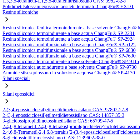
1,3,3,5-tetrametil-1,1,5,5-tetrafeniltrisilossano CAS: 3982-82-9
Polidimetilsilossani epossicicloesiletil terminati -ChangFu® EXDT
Resine siliconiche
Resina siliconica fenilica termoindurente a base solvente ChangFu®
Resina siliconica termoindurente a base acqua ChangFu® SP-2231
Resina siliconica termoindurente a base acqua ChangFu® SP-2924
Resina siliconica multifunzionale a base acqua ChangFu® SP-5125
Resina siliconica multifunzionale a base acqua ChangFu® SP-6830
Resina siliconica multifunzionale a base acqua ChangFu® SP-7630
Resina siliconica termoindurente a base solvente ChangFu® SP-9115
Resina siliconica autoindurente a base solvente ChangFu® SP-9730
Ammide silsesquiossano in soluzione acquosa ChangFu® SP-4130
Silani speciali
Silani epossidici
2-(3,4-epossicicloesil)etilmetildimetossisilano CAS: 97802-57-8
2-(3,4-epossicicloesil)etilmetildietossisilano CAS: 14857-35-3
3-glicidossipropildimetossimetilsilano CAS: 65799-47-5
2,4,6,8-tetrametil-2,4,6,8-tetrakis(propilglicidiletere)ciclotetrasilos
2,4,6,8-Tetrametil-2,4,6,8-tetrakis[2-(3,4-epossicicloesil)etil]ciclote
8-glicidossiottiltrimetossisilano CAS: 1239602-38-0