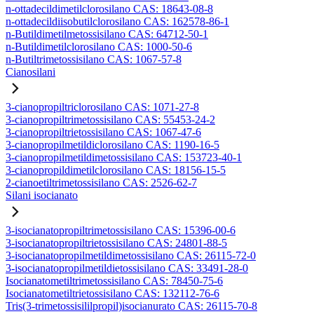
n-ottadecildimetilclorosilano CAS: 18643-08-8
n-ottadecildiisobutilclorosilano CAS: 162578-86-1
n-Butildimetilmetossisilano CAS: 64712-50-1
n-Butildimetilclorosilano CAS: 1000-50-6
n-Butiltrimetossisilano CAS: 1067-57-8
Cianosilani
3-cianopropiltriclorosilano CAS: 1071-27-8
3-cianopropiltrimetossisilano CAS: 55453-24-2
3-cianopropiltrietossisilano CAS: 1067-47-6
3-cianopropilmetildiclorosilano CAS: 1190-16-5
3-cianopropilmetildimetossisilano CAS: 153723-40-1
3-cianopropildimetilclorosilano CAS: 18156-15-5
2-cianoetiltrimetossisilano CAS: 2526-62-7
Silani isocianato
3-isocianatopropiltrimetossisilano CAS: 15396-00-6
3-isocianatopropiltrietossisilano CAS: 24801-88-5
3-isocianatopropilmetildimetossisilano CAS: 26115-72-0
3-isocianatopropilmetildietossisilano CAS: 33491-28-0
Isocianatometiltrimetossisilano CAS: 78450-75-6
Isocianatometiltrietossisilano CAS: 132112-76-6
Tris(3-trimetossisililpropil)isocianurato CAS: 26115-70-8