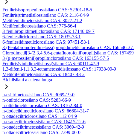
Feniltrisisopropenilossisilano CAS: 52301-18-5
Feniltris(trimetilsilossi)silano CAS: 2116-84-9
Metilfenildimetossisilano CAS: 3027-21-2
Metilfenildietossisilano CAS: 775-56-4
3-fenilpropildimetilclorosilano CAS: 17146-09-7
6-fenilesiltriclorosilano CAS: 18035-33-1
6-fenilesildimetilclorosilano CAS: 97451-53-1
3-(Pentabromofenilmetossi)propildimetilclorosilano CAS: 166546-37
Clorodimetil[3-(2,3,4,5,6-pentafluorofenil)propil]silano CAS: 15749
3-(p-metossifenil)propiltriclorosilano CAS: 163155-57-5
Feniltris(vinildimetilsilossi)silano CAS: 60111-47-9
1,3-difenil-1,1,3,3-tetrametossidisilossano CAS: 17938-09-9
Metildifenilmetossisilano CAS: 18407-48-2
Alchilsilani a catena lunga
n-esiltrimetossisilano CAS: 3069-19-0
n-ottiltriclorosilano CAS: 5283-66-9
n-ottildimetilclorosilano CAS: 18162-84-0
n-dodecildimetilclorosilano CAS: 66604-31-7
n-ottadeciltriclorosilano CAS: 112-04-9
n-esadeciltrimetossisilano CAS: 16415-12-6
n-ottadeciltrimetossisilano CAS: 3069-42-9
n-ottadeciltrietossisilano CAS: 7399-00-0