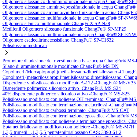
Oligomero silossanico di-amminofunzionale in acqua ChangFu® S
Oligomero silossanico ammino/epossifunzionale in acqua ChangF
Oligomero silossanico ammino/vinilico funzionale in acqua Chan
Oligomero silossanico multifunzionale in acqua ChangFu® SP-NW6
Oligomero silanico multifunzionale ChangFu® SP-N28
Metilfenil Oligomero silossano funzionale ChangFu® SP-MP29
Oligomero silossanico multifunzionale in acqua ChangFu® SP-ENW
Oligomero esadeciltrimetossisilano ChangFu® SP-C1632
Polisilossani modificati
Promotore di adesione del rivestimento a base acqua ChangFu® MS
Silano di-amminofunzionale modificato ChangFu® MS-DN
Copolimeri (Mercaptopropil)metilsilossano-dimetilsilossano -Chan
Copolimeri (metacrilossipropil)metilsilossano-dimetilsilossano -
Disperdente vinil-silossanico modificato A-172 -ChangFu® MS-V35
Disperdente polimerico siliconico attivo -ChangFu® MS-S24
40% disperdente polimerico siliconico attivo -ChangFu® MS-S25
Polisilossano modificato con polietere OH-terminato -ChangFu® 
Polisilossano modificato con terminazione metacrilossi -ChangFu
Polisilossano modificato carbossi-terminato -ChangFu® MS-CAT
Polisilossano modificato con terminazione epossidica -ChangFu® 
Polisilossano modificato con polietere a terminazione epossidica 
Eptametiltrisilossano modificato con polietere -ChangFu® MS-M7H
1,3,5-trimetil-1,1,3,5,5-pentafeniltrisilossano CAS: 3390-61-2