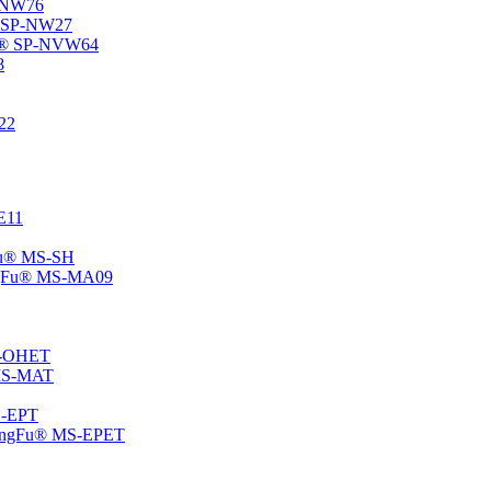
P-NW76
u® SP-NW27
gFu® SP-NVW64
8
22
-E11
gFu® MS-SH
ChangFu® MS-MA09
MS-OHET
® MS-MAT
MS-EPT
-ChangFu® MS-EPET