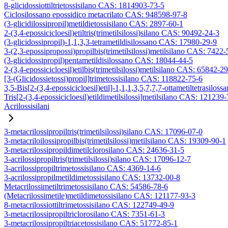
8-glicidossiottiltrietossisilano CAS: 1814903-73-5
Ciclosilossano epossidico metacrilato CAS: 948598-97-8
(3-glicidilossipropil)metildietossisilano CAS: 2897-60-1
2-(3,4-epossicicloesil)etiltris(trimetilsilossi)silano CAS: 90492-24-3
(3-glicidossipropil)-1,1,3,3-tetrametildisilossano CAS: 17980-29-9
3-(2,3-epossipropossi)propilbis(trimetilsilossi)metilsilano CAS: 7422-
(3-glicidossipropil)pentametildisilossano CAS: 18044-44-5
2-(3,4-epossicicloesil)etilbis(trimetilsilossi)metilsilano CAS: 65842-2
[3-(Glicidossietossi)propil]trimetossisilano CAS: 118822-75-6
3,5-Bis[2-(3,4-epossicicloesil)etil]-1,1,1,3,5,7,7,7-ottametiltetrasiloss
Tris[2-(3,4-epossicicloesil)etildimetilsilossi]metilsilano CAS: 121239
Acrilossisilani
3-metacrilossipropiltris(trimetilsilossi)silano CAS: 17096-07-0
3-metacriloilossipropilbis(trimetilsilossi)metilsilano CAS: 19309-90-1
3-metacrilossipropildimetilclorosilano CAS: 24636-31-5
3-acrilossipropiltris(trimetilsilossi)silano CAS: 17096-12-7
3-acrilossipropiltrimetossisilano CAS: 4369-14-6
3-acrilossipropilmetildimetossisilano CAS: 13732-00-8
Metacrilossimetiltrimetossisilano CAS: 54586-78-6
(Metacrilossimetile)metildimetossisilano CAS: 121177-93-3
8-metacrilossiottiltrimetossisilano CAS: 122749-49-9
3-metacrilossipropiltriclorosilano CAS: 7351-61-3
3-metacrilossipropiltriacetossisilano CAS: 51772-85-1