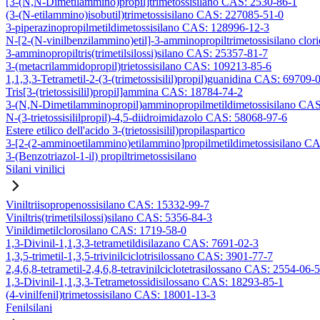
[3-(N,N-Dimetilammino)propil]trimetossisilano CAS: 2530-86-1
(3-(N-etilammino)isobutil)trimetossisilano CAS: 227085-51-0
3-piperazinopropilmetildimetossisilano CAS: 128996-12-3
N-[2-(N-vinilbenzilammino)etil]-3-amminopropiltrimetossisilano clo
3-amminopropiltris(trimetilsilossi)silano CAS: 25357-81-7
3-(metacrilammidopropil)trietossisilano CAS: 109213-85-6
1,1,3,3-Tetrametil-2-(3-(trimetossisilil)propil)guanidina CAS: 69709-
Tris[3-(trietossisilil)propil]ammina CAS: 18784-74-2
3-(N,N-Dimetilamminopropil)amminopropilmetildimetossisilano CA
N-(3-trietossisililpropil)-4,5-diidroimidazolo CAS: 58068-97-6
Estere etilico dell'acido 3-(trietossisilil)propilaspartico
3-[2-(2-amminoetilammino)etilammino]propilmetildimetossisilano C
3-(Benzotriazol-1-il) propiltrimetossisilano
Silani vinilici
Viniltriisopropenossisilano CAS: 15332-99-7
Viniltris(trimetilsilossi)silano CAS: 5356-84-3
Vinildimetilclorosilano CAS: 1719-58-0
1,3-Divinil-1,1,3,3-tetrametildisilazano CAS: 7691-02-3
1,3,5-trimetil-1,3,5-trivinilciclotrisilossano CAS: 3901-77-7
2,4,6,8-tetrametil-2,4,6,8-tetravinilciclotetrasilossano CAS: 2554-06-5
1,3-Divinil-1,1,3,3-Tetrametossidisilossano CAS: 18293-85-1
(4-vinilfenil)trimetossisilano CAS: 18001-13-3
Fenilsilani