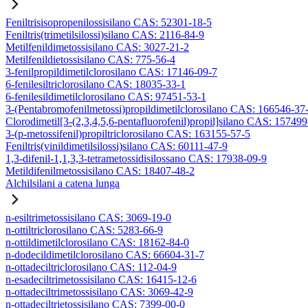
Feniltrisisopropenilossisilano CAS: 52301-18-5
Feniltris(trimetilsilossi)silano CAS: 2116-84-9
Metilfenildimetossisilano CAS: 3027-21-2
Metilfenildietossisilano CAS: 775-56-4
3-fenilpropildimetilclorosilano CAS: 17146-09-7
6-fenilesiltriclorosilano CAS: 18035-33-1
6-fenilesildimetilclorosilano CAS: 97451-53-1
3-(Pentabromofenilmetossi)propildimetilclorosilano CAS: 166546-37
Clorodimetil[3-(2,3,4,5,6-pentafluorofenil)propil]silano CAS: 15749
3-(p-metossifenil)propiltriclorosilano CAS: 163155-57-5
Feniltris(vinildimetilsilossi)silano CAS: 60111-47-9
1,3-difenil-1,1,3,3-tetrametossidisilossano CAS: 17938-09-9
Metildifenilmetossisilano CAS: 18407-48-2
Alchilsilani a catena lunga
n-esiltrimetossisilano CAS: 3069-19-0
n-ottiltriclorosilano CAS: 5283-66-9
n-ottildimetilclorosilano CAS: 18162-84-0
n-dodecildimetilclorosilano CAS: 66604-31-7
n-ottadeciltriclorosilano CAS: 112-04-9
n-esadeciltrimetossisilano CAS: 16415-12-6
n-ottadeciltrimetossisilano CAS: 3069-42-9
n-ottadeciltrietossisilano CAS: 7399-00-0