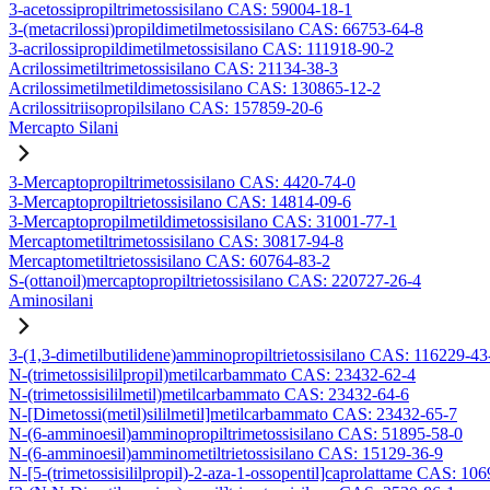
3-acetossipropiltrimetossisilano CAS: 59004-18-1
3-(metacrilossi)propildimetilmetossisilano CAS: 66753-64-8
3-acrilossipropildimetilmetossisilano CAS: 111918-90-2
Acrilossimetiltrimetossisilano CAS: 21134-38-3
Acrilossimetilmetildimetossisilano CAS: 130865-12-2
Acrilossitriisopropilsilano CAS: 157859-20-6
Mercapto Silani
3-Mercaptopropiltrimetossisilano CAS: 4420-74-0
3-Mercaptopropiltrietossisilano CAS: 14814-09-6
3-Mercaptopropilmetildimetossisilano CAS: 31001-77-1
Mercaptometiltrimetossisilano CAS: 30817-94-8
Mercaptometiltrietossisilano CAS: 60764-83-2
S-(ottanoil)mercaptopropiltrietossisilano CAS: 220727-26-4
Aminosilani
3-(1,3-dimetilbutilidene)amminopropiltrietossisilano CAS: 116229-43
N-(trimetossisililpropil)metilcarbammato CAS: 23432-62-4
N-(trimetossisililmetil)metilcarbammato CAS: 23432-64-6
N-[Dimetossi(metil)sililmetil]metilcarbammato CAS: 23432-65-7
N-(6-amminoesil)amminopropiltrimetossisilano CAS: 51895-58-0
N-(6-amminoesil)amminometiltrietossisilano CAS: 15129-36-9
N-[5-(trimetossisililpropil)-2-aza-1-ossopentil]caprolattame CAS: 10