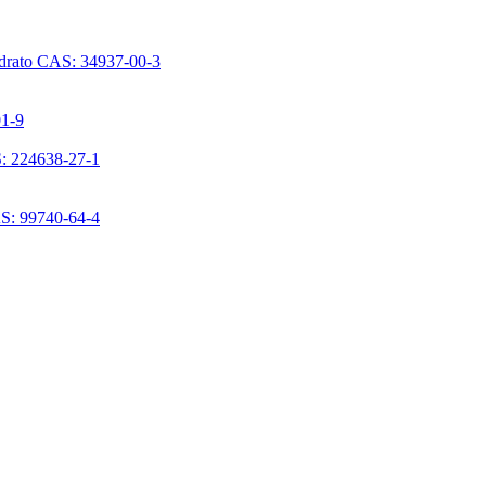
ridrato CAS: 34937-00-3
01-9
S: 224638-27-1
AS: 99740-64-4