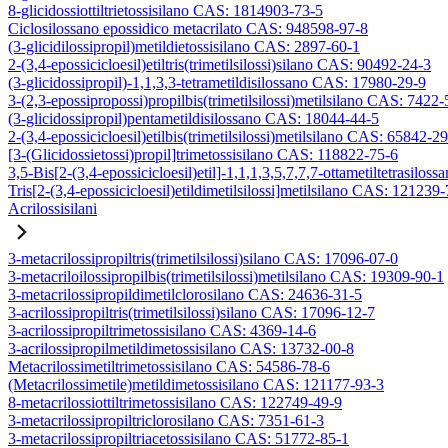
8-glicidossiottiltrietossisilano CAS: 1814903-73-5
Ciclosilossano epossidico metacrilato CAS: 948598-97-8
(3-glicidilossipropil)metildietossisilano CAS: 2897-60-1
2-(3,4-epossicicloesil)etiltris(trimetilsilossi)silano CAS: 90492-24-3
(3-glicidossipropil)-1,1,3,3-tetrametildisilossano CAS: 17980-29-9
3-(2,3-epossipropossi)propilbis(trimetilsilossi)metilsilano CAS: 7422-
(3-glicidossipropil)pentametildisilossano CAS: 18044-44-5
2-(3,4-epossicicloesil)etilbis(trimetilsilossi)metilsilano CAS: 65842-2
[3-(Glicidossietossi)propil]trimetossisilano CAS: 118822-75-6
3,5-Bis[2-(3,4-epossicicloesil)etil]-1,1,1,3,5,7,7,7-ottametiltetrasiloss
Tris[2-(3,4-epossicicloesil)etildimetilsilossi]metilsilano CAS: 121239
Acrilossisilani
3-metacrilossipropiltris(trimetilsilossi)silano CAS: 17096-07-0
3-metacriloilossipropilbis(trimetilsilossi)metilsilano CAS: 19309-90-1
3-metacrilossipropildimetilclorosilano CAS: 24636-31-5
3-acrilossipropiltris(trimetilsilossi)silano CAS: 17096-12-7
3-acrilossipropiltrimetossisilano CAS: 4369-14-6
3-acrilossipropilmetildimetossisilano CAS: 13732-00-8
Metacrilossimetiltrimetossisilano CAS: 54586-78-6
(Metacrilossimetile)metildimetossisilano CAS: 121177-93-3
8-metacrilossiottiltrimetossisilano CAS: 122749-49-9
3-metacrilossipropiltriclorosilano CAS: 7351-61-3
3-metacrilossipropiltriacetossisilano CAS: 51772-85-1