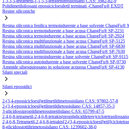
1,3,3,5-tetrametil-1,1,5,5-tetrafeniltrisilossano CAS: 3982-82-9
Polidimetilsilossani epossicicloesiletil terminati -ChangFu® EXDT
Resine siliconiche
Resina siliconica fenilica termoindurente a base solvente ChangFu®
Resina siliconica termoindurente a base acqua ChangFu® SP-2231
Resina siliconica termoindurente a base acqua ChangFu® SP-2924
Resina siliconica multifunzionale a base acqua ChangFu® SP-5125
Resina siliconica multifunzionale a base acqua ChangFu® SP-6830
Resina siliconica multifunzionale a base acqua ChangFu® SP-7630
Resina siliconica termoindurente a base solvente ChangFu® SP-9115
Resina siliconica autoindurente a base solvente ChangFu® SP-9730
Ammide silsesquiossano in soluzione acquosa ChangFu® SP-4130
Silani speciali
Silani epossidici
2-(3,4-epossicicloesil)etilmetildimetossisilano CAS: 97802-57-8
2-(3,4-epossicicloesil)etilmetildietossisilano CAS: 14857-35-3
3-glicidossipropildimetossimetilsilano CAS: 65799-47-5
2,4,6,8-tetrametil-2,4,6,8-tetrakis(propilglicidiletere)ciclotetrasilos
2,4,6,8-Tetrametil-2,4,6,8-tetrakis[2-(3,4-epossicicloesil)etil]ciclote
8-glicidossiottiltrimetossisilano CAS: 1239602-38-0