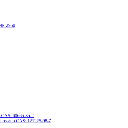
 MP-2950
sano CAS: 60665-85-2
trasilossano CAS: 121225-98-7