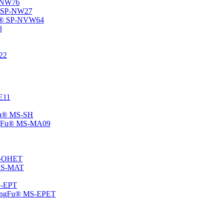
P-NW76
u® SP-NW27
gFu® SP-NVW64
8
22
-E11
gFu® MS-SH
ChangFu® MS-MA09
MS-OHET
® MS-MAT
MS-EPT
-ChangFu® MS-EPET