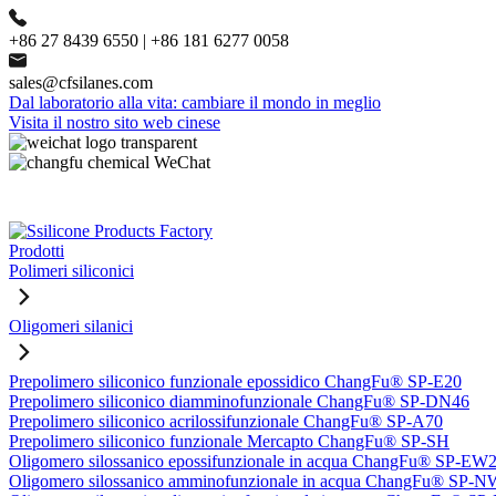
+86 27 8439 6550 | +86 181 6277 0058
sales@cfsilanes.com
Dal laboratorio alla vita: cambiare il mondo in meglio
Visita il nostro sito web cinese
Prodotti
Polimeri siliconici
Oligomeri silanici
Prepolimero siliconico funzionale epossidico ChangFu® SP-E20
Prepolimero siliconico diamminofunzionale ChangFu® SP-DN46
Prepolimero siliconico acrilossifunzionale ChangFu® SP-A70
Prepolimero siliconico funzionale Mercapto ChangFu® SP-SH
Oligomero silossanico epossifunzionale in acqua ChangFu® SP-EW
Oligomero silossanico amminofunzionale in acqua ChangFu® SP-