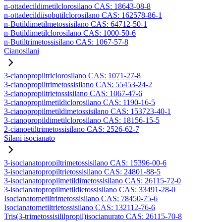
n-ottadecildimetilclorosilano CAS: 18643-08-8
n-ottadecildiisobutilclorosilano CAS: 162578-86-1
n-Butildimetilmetossisilano CAS: 64712-50-1
n-Butildimetilclorosilano CAS: 1000-50-6
n-Butiltrimetossisilano CAS: 1067-57-8
Cianosilani
3-cianopropiltriclorosilano CAS: 1071-27-8
3-cianopropiltrimetossisilano CAS: 55453-24-2
3-cianopropiltrietossisilano CAS: 1067-47-6
3-cianopropilmetildiclorosilano CAS: 1190-16-5
3-cianopropilmetildimetossisilano CAS: 153723-40-1
3-cianopropildimetilclorosilano CAS: 18156-15-5
2-cianoetiltrimetossisilano CAS: 2526-62-7
Silani isocianato
3-isocianatopropiltrimetossisilano CAS: 15396-00-6
3-isocianatopropiltrietossisilano CAS: 24801-88-5
3-isocianatopropilmetildimetossisilano CAS: 26115-72-0
3-isocianatopropilmetildietossisilano CAS: 33491-28-0
Isocianatometiltrimetossisilano CAS: 78450-75-6
Isocianatometiltrietossisilano CAS: 132112-76-6
Tris(3-trimetossisililpropil)isocianurato CAS: 26115-70-8