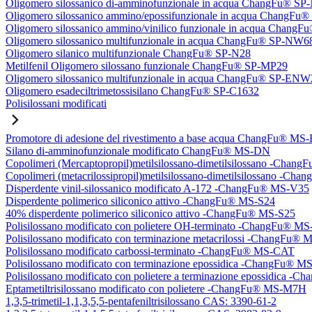
Oligomero silossanico di-amminofunzionale in acqua ChangFu® S
Oligomero silossanico ammino/epossifunzionale in acqua ChangF
Oligomero silossanico ammino/vinilico funzionale in acqua Chan
Oligomero silossanico multifunzionale in acqua ChangFu® SP-NW6
Oligomero silanico multifunzionale ChangFu® SP-N28
Metilfenil Oligomero silossano funzionale ChangFu® SP-MP29
Oligomero silossanico multifunzionale in acqua ChangFu® SP-ENW
Oligomero esadeciltrimetossisilano ChangFu® SP-C1632
Polisilossani modificati
Promotore di adesione del rivestimento a base acqua ChangFu® MS
Silano di-amminofunzionale modificato ChangFu® MS-DN
Copolimeri (Mercaptopropil)metilsilossano-dimetilsilossano -Chan
Copolimeri (metacrilossipropil)metilsilossano-dimetilsilossano -
Disperdente vinil-silossanico modificato A-172 -ChangFu® MS-V35
Disperdente polimerico siliconico attivo -ChangFu® MS-S24
40% disperdente polimerico siliconico attivo -ChangFu® MS-S25
Polisilossano modificato con polietere OH-terminato -ChangFu® 
Polisilossano modificato con terminazione metacrilossi -ChangFu
Polisilossano modificato carbossi-terminato -ChangFu® MS-CAT
Polisilossano modificato con terminazione epossidica -ChangFu® 
Polisilossano modificato con polietere a terminazione epossidica 
Eptametiltrisilossano modificato con polietere -ChangFu® MS-M7H
1,3,5-trimetil-1,1,3,5,5-pentafeniltrisilossano CAS: 3390-61-2