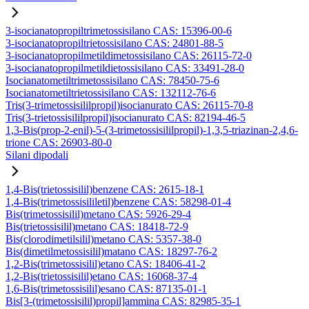
3-isocianatopropiltrimetossisilano CAS: 15396-00-6
3-isocianatopropiltrietossisilano CAS: 24801-88-5
3-isocianatopropilmetildimetossisilano CAS: 26115-72-0
3-isocianatopropilmetildietossisilano CAS: 33491-28-0
Isocianatometiltrimetossisilano CAS: 78450-75-6
Isocianatometiltrietossisilano CAS: 132112-76-6
Tris(3-trimetossisililpropil)isocianurato CAS: 26115-70-8
Tris(3-trietossisililpropil)isocianurato CAS: 82194-46-5
1,3-Bis(prop-2-enil)-5-(3-trimetossisililpropil)-1,3,5-triazinan-2,4,6-
trione CAS: 26903-80-0
Silani dipodali
1,4-Bis(trietossisilil)benzene CAS: 2615-18-1
1,4-Bis(trimetossisililetil)benzene CAS: 58298-01-4
Bis(trimetossisilil)metano CAS: 5926-29-4
Bis(trietossisilil)metano CAS: 18418-72-9
Bis(clorodimetilsilil)metano CAS: 5357-38-0
Bis(dimetilmetossisilil)matano CAS: 18297-76-2
1,2-Bis(trimetossisilil)etano CAS: 18406-41-2
1,2-Bis(trietossisilil)etano CAS: 16068-37-4
1,6-Bis(trimetossisilil)esano CAS: 87135-01-1
Bis[3-(trimetossisilil)propil]ammina CAS: 82985-35-1