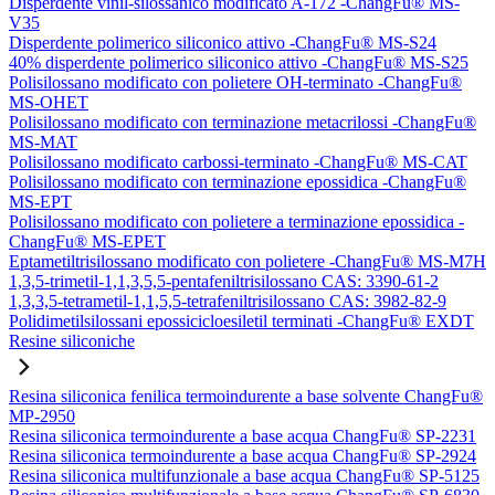
Disperdente vinil-silossanico modificato A-172 -ChangFu® MS-
V35
Disperdente polimerico siliconico attivo -ChangFu® MS-S24
40% disperdente polimerico siliconico attivo -ChangFu® MS-S25
Polisilossano modificato con polietere OH-terminato -ChangFu®
MS-OHET
Polisilossano modificato con terminazione metacrilossi -ChangFu®
MS-MAT
Polisilossano modificato carbossi-terminato -ChangFu® MS-CAT
Polisilossano modificato con terminazione epossidica -ChangFu®
MS-EPT
Polisilossano modificato con polietere a terminazione epossidica -
ChangFu® MS-EPET
Eptametiltrisilossano modificato con polietere -ChangFu® MS-M7H
1,3,5-trimetil-1,1,3,5,5-pentafeniltrisilossano CAS: 3390-61-2
1,3,3,5-tetrametil-1,1,5,5-tetrafeniltrisilossano CAS: 3982-82-9
Polidimetilsilossani epossicicloesiletil terminati -ChangFu® EXDT
Resine siliconiche
Resina siliconica fenilica termoindurente a base solvente ChangFu®
MP-2950
Resina siliconica termoindurente a base acqua ChangFu® SP-2231
Resina siliconica termoindurente a base acqua ChangFu® SP-2924
Resina siliconica multifunzionale a base acqua ChangFu® SP-5125