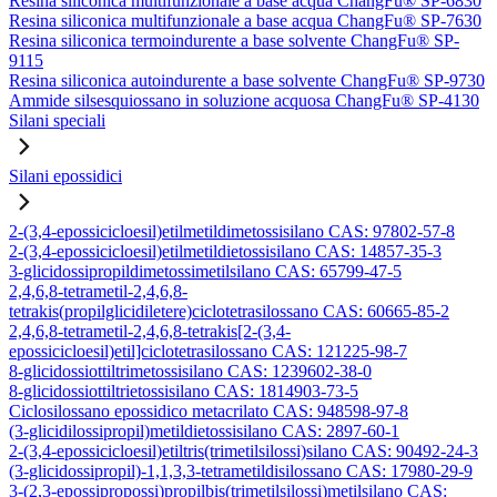
Resina siliconica multifunzionale a base acqua ChangFu® SP-6830
Resina siliconica multifunzionale a base acqua ChangFu® SP-7630
Resina siliconica termoindurente a base solvente ChangFu® SP-
9115
Resina siliconica autoindurente a base solvente ChangFu® SP-9730
Ammide silsesquiossano in soluzione acquosa ChangFu® SP-4130
Silani speciali
Silani epossidici
2-(3,4-epossicicloesil)etilmetildimetossisilano CAS: 97802-57-8
2-(3,4-epossicicloesil)etilmetildietossisilano CAS: 14857-35-3
3-glicidossipropildimetossimetilsilano CAS: 65799-47-5
2,4,6,8-tetrametil-2,4,6,8-
tetrakis(propilglicidiletere)ciclotetrasilossano CAS: 60665-85-2
2,4,6,8-tetrametil-2,4,6,8-tetrakis[2-(3,4-
epossicicloesil)etil]ciclotetrasilossano CAS: 121225-98-7
8-glicidossiottiltrimetossisilano CAS: 1239602-38-0
8-glicidossiottiltrietossisilano CAS: 1814903-73-5
Ciclosilossano epossidico metacrilato CAS: 948598-97-8
(3-glicidilossipropil)metildietossisilano CAS: 2897-60-1
2-(3,4-epossicicloesil)etiltris(trimetilsilossi)silano CAS: 90492-24-3
(3-glicidossipropil)-1,1,3,3-tetrametildisilossano CAS: 17980-29-9
3-(2,3-epossipropossi)propilbis(trimetilsilossi)metilsilano CAS: