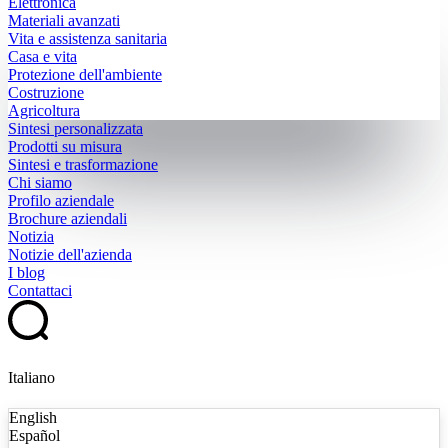
Elettronica
Materiali avanzati
Vita e assistenza sanitaria
Casa e vita
Protezione dell'ambiente
Costruzione
Agricoltura
Sintesi personalizzata
Prodotti su misura
Sintesi e trasformazione
Chi siamo
Profilo aziendale
Brochure aziendali
Notizia
Notizie dell'azienda
I blog
Contattaci
Italiano
English
Español