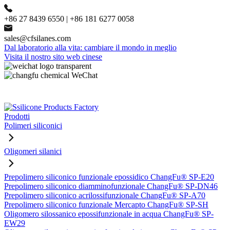
+86 27 8439 6550 | +86 181 6277 0058
sales@cfsilanes.com
Dal laboratorio alla vita: cambiare il mondo in meglio
Visita il nostro sito web cinese
Prodotti
Polimeri siliconici
Oligomeri silanici
Prepolimero siliconico funzionale epossidico ChangFu® SP-E20
Prepolimero siliconico diamminofunzionale ChangFu® SP-DN46
Prepolimero siliconico acrilossifunzionale ChangFu® SP-A70
Prepolimero siliconico funzionale Mercapto ChangFu® SP-SH
Oligomero silossanico epossifunzionale in acqua ChangFu® SP-
EW29