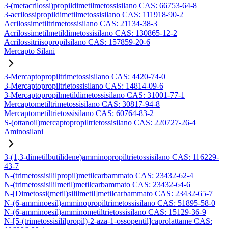
3-(metacrilossi)propildimetilmetossisilano CAS: 66753-64-8
3-acrilossipropildimetilmetossisilano CAS: 111918-90-2
Acrilossimetiltrimetossisilano CAS: 21134-38-3
Acrilossimetilmetildimetossisilano CAS: 130865-12-2
Acrilossitriisopropilsilano CAS: 157859-20-6
Mercapto Silani
3-Mercaptopropiltrimetossisilano CAS: 4420-74-0
3-Mercaptopropiltrietossisilano CAS: 14814-09-6
3-Mercaptopropilmetildimetossisilano CAS: 31001-77-1
Mercaptometiltrimetossisilano CAS: 30817-94-8
Mercaptometiltrietossisilano CAS: 60764-83-2
S-(ottanoil)mercaptopropiltrietossisilano CAS: 220727-26-4
Aminosilani
3-(1,3-dimetilbutilidene)amminopropiltrietossisilano CAS: 116229-
43-7
N-(trimetossisililpropil)metilcarbammato CAS: 23432-62-4
N-(trimetossisililmetil)metilcarbammato CAS: 23432-64-6
N-[Dimetossi(metil)sililmetil]metilcarbammato CAS: 23432-65-7
N-(6-amminoesil)amminopropiltrimetossisilano CAS: 51895-58-0
N-(6-amminoesil)amminometiltrietossisilano CAS: 15129-36-9
N-[5-(trimetossisililpropil)-2-aza-1-ossopentil]caprolattame CAS: