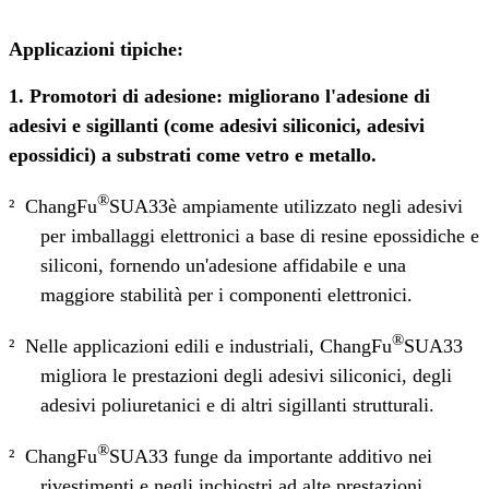
Applicazioni tipiche:
1. Promotori di adesione: migliorano l'adesione di
adesivi e sigillanti (come adesivi siliconici, adesivi
epossidici) a substrati come vetro e metallo.
®
²
ChangFu
SUA33
è ampiamente utilizzato negli adesivi
per imballaggi elettronici a base di resine epossidiche e
siliconi, fornendo un'adesione affidabile e una
maggiore stabilità per i componenti elettronici.
®
²
Nelle applicazioni edili e industriali, ChangFu
SUA33
migliora le prestazioni degli adesivi siliconici, degli
adesivi poliuretanici e di altri sigillanti strutturali.
®
²
ChangFu
SUA33 funge da importante additivo nei
rivestimenti e negli inchiostri ad alte prestazioni,