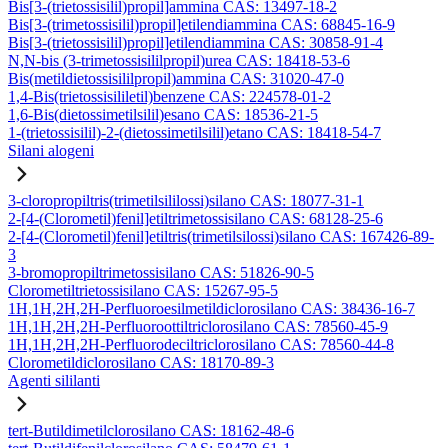
Bis[3-(trietossisilil)propil]ammina CAS: 13497-18-2
Bis[3-(trimetossisilil)propil]etilendiammina CAS: 68845-16-9
Bis[3-(trietossisilil)propil]etilendiammina CAS: 30858-91-4
N,N-bis (3-trimetossisililpropil)urea CAS: 18418-53-6
Bis(metildietossisililpropil)ammina CAS: 31020-47-0
1,4-Bis(trietossisililetil)benzene CAS: 224578-01-2
1,6-Bis(dietossimetilsilil)esano CAS: 18536-21-5
1-(trietossisilil)-2-(dietossimetilsilil)etano CAS: 18418-54-7
Silani alogeni
3-cloropropiltris(trimetilsililossi)silano CAS: 18077-31-1
2-[4-(Clorometil)fenil]etiltrimetossisilano CAS: 68128-25-6
2-[4-(Clorometil)fenil]etiltris(trimetilsilossi)silano CAS: 167426-89-
3
3-bromopropiltrimetossisilano CAS: 51826-90-5
Clorometiltrietossisilano CAS: 15267-95-5
1H,1H,2H,2H-Perfluoroesilmetildiclorosilano CAS: 38436-16-7
1H,1H,2H,2H-Perfluoroottiltriclorosilano CAS: 78560-45-9
1H,1H,2H,2H-Perfluorodeciltriclorosilano CAS: 78560-44-8
Clorometildiclorosilano CAS: 18170-89-3
Agenti sililanti
tert-Butildimetilclorosilano CAS: 18162-48-6