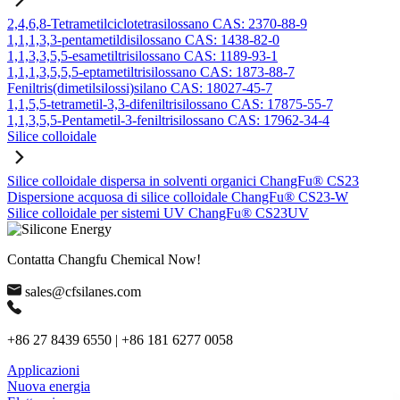
2,4,6,8-Tetrametilciclotetrasilossano CAS: 2370-88-9
1,1,1,3,3-pentametildisilossano CAS: 1438-82-0
1,1,3,3,5,5-esametiltrisilossano CAS: 1189-93-1
1,1,1,3,5,5,5-eptametiltrisilossano CAS: 1873-88-7
Feniltris(dimetilsilossi)silano CAS: 18027-45-7
1,1,5,5-tetrametil-3,3-difeniltrisilossano CAS: 17875-55-7
1,1,3,5,5-Pentametil-3-feniltrisilossano CAS: 17962-34-4
Silice colloidale
Silice colloidale dispersa in solventi organici ChangFu® CS23
Dispersione acquosa di silice colloidale ChangFu® CS23-W
Silice colloidale per sistemi UV ChangFu® CS23UV
Contatta Changfu Chemical Now!
sales@cfsilanes.com
+86 27 8439 6550 | +86 181 6277 0058
Applicazioni
Nuova energia