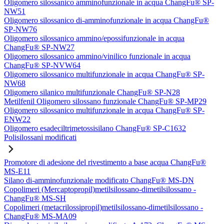
Oligomero silossanico amminofunzionale in acqua ChangFu® SP-
NW51
Oligomero silossanico di-amminofunzionale in acqua ChangFu®
SP-NW76
Oligomero silossanico ammino/epossifunzionale in acqua
ChangFu® SP-NW27
Oligomero silossanico ammino/vinilico funzionale in acqua
ChangFu® SP-NVW64
Oligomero silossanico multifunzionale in acqua ChangFu® SP-
NW68
Oligomero silanico multifunzionale ChangFu® SP-N28
Metilfenil Oligomero silossano funzionale ChangFu® SP-MP29
Oligomero silossanico multifunzionale in acqua ChangFu® SP-
ENW22
Oligomero esadeciltrimetossisilano ChangFu® SP-C1632
Polisilossani modificati
Promotore di adesione del rivestimento a base acqua ChangFu®
MS-E11
Silano di-amminofunzionale modificato ChangFu® MS-DN
Copolimeri (Mercaptopropil)metilsilossano-dimetilsilossano -
ChangFu® MS-SH
Copolimeri (metacrilossipropil)metilsilossano-dimetilsilossano -
ChangFu® MS-MA09