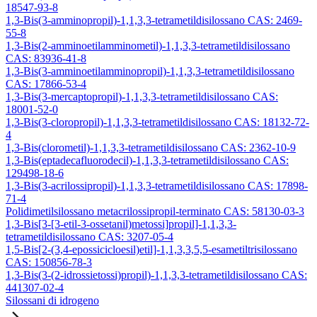
18547-93-8
1,3-Bis(3-amminopropil)-1,1,3,3-tetrametildisilossano CAS: 2469-
55-8
1,3-Bis(2-amminoetilamminometil)-1,1,3,3-tetrametildisilossano
CAS: 83936-41-8
1,3-Bis(3-amminoetilamminopropil)-1,1,3,3-tetrametildisilossano
CAS: 17866-53-4
1,3-Bis(3-mercaptopropil)-1,1,3,3-tetrametildisilossano CAS:
18001-52-0
1,3-Bis(3-cloropropil)-1,1,3,3-tetrametildisilossano CAS: 18132-72-
4
1,3-Bis(clorometil)-1,1,3,3-tetrametildisilossano CAS: 2362-10-9
1,3-Bis(eptadecafluorodecil)-1,1,3,3-tetrametildisilossano CAS:
129498-18-6
1,3-Bis(3-acrilossipropil)-1,1,3,3-tetrametildisilossano CAS: 17898-
71-4
Polidimetilsilossano metacrilossipropil-terminato CAS: 58130-03-3
1,3-Bis[3-[3-etil-3-ossetanil)metossi]propil]-1,1,3,3-
tetrametildisilossano CAS: 3207-05-4
1,5-Bis[2-(3,4-epossicicloesil)etil]-1,1,3,3,5,5-esametiltrisilossano
CAS: 150856-78-3
1,3-Bis(3-(2-idrossietossi)propil)-1,1,3,3-tetrametildisilossano CAS:
441307-02-4
Silossani di idrogeno