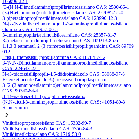
106996-32-1
[3-(N,N-Dimetilammino)propil]trimetossisilano CAS: 2530-86-1
(3-(N-etilammino)isobutil)trimetossisilano CAS: 227085-51-0
3-piperazinopropilmetildimetossisilano CAS: 128996-12-3
N-[2-(N-vinilbenzilammino)etil]-3-amminopropiltrimetossisilano
cloridrato CAS: 34937-00-3
3-amminopropiltris(trimetilsilossi)silano CAS: 25357-81-7
3-(metacrilammidopropil)trietossisilano CAS: 109213-85-6
1,1,3,3-tetrametil-2-(3-(trimetossisilil)propil)guanidina CAS: 69709-
01-9
Tris[3-(trietossisilil)propil]ammina CAS: 18784-74-2
3-(N,N-Dimetilamminopropil)amminopropilmetildimetossisilano
CAS: 224638-27-1
N-(3-trietossisililpropil)-4,5-diidroimidazolo CAS: 58068-97-6
Estere etilico dell'acido 3-(trietossisilil)propilaspartico
3-[2-(2-amminoetilammino)etilammino]propilmetildimetossisilano
CAS: 99740-64-4
3-(Benzotriazol-1-il) propiltrimetossisilano
(N,N-dietil-3-amminopropil)trimetossisilano CAS: 41051-80-3
Silani vinilici
Viniltriisopropenossisilano CAS: 15332-99-7
Viniltris(trimetilsilossi)silano CAS: 5356-84-3
Vinildimetilclorosilano CAS: 1719-58-0