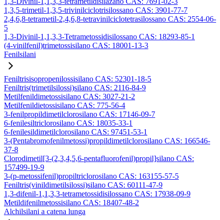
1,3-Divinil-1,1,3,3-tetrametildisilazano CAS: 7691-02-3
1,3,5-trimetil-1,3,5-trivinilciclotrisilossano CAS: 3901-77-7
2,4,6,8-tetrametil-2,4,6,8-tetravinilciclotetrasilossano CAS: 2554-06-
5
1,3-Divinil-1,1,3,3-Tetrametossidisilossano CAS: 18293-85-1
(4-vinilfenil)trimetossisilano CAS: 18001-13-3
Fenilsilani
Feniltrisisopropenilossisilano CAS: 52301-18-5
Feniltris(trimetilsilossi)silano CAS: 2116-84-9
Metilfenildimetossisilano CAS: 3027-21-2
Metilfenildietossisilano CAS: 775-56-4
3-fenilpropildimetilclorosilano CAS: 17146-09-7
6-fenilesiltriclorosilano CAS: 18035-33-1
6-fenilesildimetilclorosilano CAS: 97451-53-1
3-(Pentabromofenilmetossi)propildimetilclorosilano CAS: 166546-
37-8
Clorodimetil[3-(2,3,4,5,6-pentafluorofenil)propil]silano CAS:
157499-19-9
3-(p-metossifenil)propiltriclorosilano CAS: 163155-57-5
Feniltris(vinildimetilsilossi)silano CAS: 60111-47-9
1,3-difenil-1,1,3,3-tetrametossidisilossano CAS: 17938-09-9
Metildifenilmetossisilano CAS: 18407-48-2
Alchilsilani a catena lunga