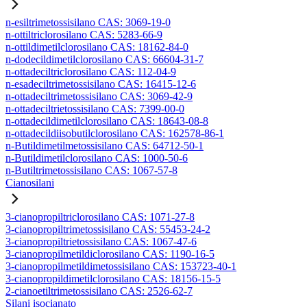
n-esiltrimetossisilano CAS: 3069-19-0
n-ottiltriclorosilano CAS: 5283-66-9
n-ottildimetilclorosilano CAS: 18162-84-0
n-dodecildimetilclorosilano CAS: 66604-31-7
n-ottadeciltriclorosilano CAS: 112-04-9
n-esadeciltrimetossisilano CAS: 16415-12-6
n-ottadeciltrimetossisilano CAS: 3069-42-9
n-ottadeciltrietossisilano CAS: 7399-00-0
n-ottadecildimetilclorosilano CAS: 18643-08-8
n-ottadecildiisobutilclorosilano CAS: 162578-86-1
n-Butildimetilmetossisilano CAS: 64712-50-1
n-Butildimetilclorosilano CAS: 1000-50-6
n-Butiltrimetossisilano CAS: 1067-57-8
Cianosilani
3-cianopropiltriclorosilano CAS: 1071-27-8
3-cianopropiltrimetossisilano CAS: 55453-24-2
3-cianopropiltrietossisilano CAS: 1067-47-6
3-cianopropilmetildiclorosilano CAS: 1190-16-5
3-cianopropilmetildimetossisilano CAS: 153723-40-1
3-cianopropildimetilclorosilano CAS: 18156-15-5
2-cianoetiltrimetossisilano CAS: 2526-62-7
Silani isocianato