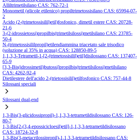
Alliltrimetilsilano CAS: 762-72-1
Monometil (glicole etilenico) propiltrimetossisilano CAS: 65994-07-
2
Acido (2-(trimetossisilil)etil)fosfonico, dimetil estere CAS: 20728-
21-6
3-(2-idrossietossi)propilbis(trimetilsilossi)metilsilano CAS: 23785-
50-4
N-(trimetossisililpropil)etilendiammina triacetato sale trisodico
(soluzione al 35% in acqua) CAS: 128850-89-5
1,1,3,3-Tetrametil-1-[2-(trimetossisilil)etil]disilossano CAS: 137407-
65-9
[3,3-Bis(idrossimetil)butossi]propilbis(trimetilsilossi)metilsilano
CAS: 4262-92-4
Dietilestere dell'acido 2-(trietossisilil)etilfosfonico CAS: 757-44-8
Silossani speciali
Silossani dual-end
1,3-Bis(3-glicidossipropil)-1,1,3,3-tetrametildisilossano CAS: 126-
80-7
1,3-Bis[2-(3,4-epossicicloesil)etil]-1,1,3,3-tetrametildisilossano
CAS: 18724-32-8
1,3-Bis(3-metacrilossipropil)-1,1,3,3-tetrametildisilossano CAS: