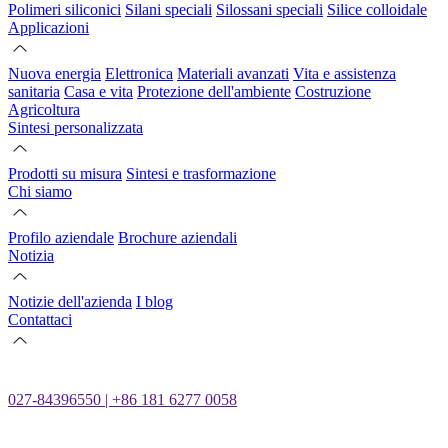
Polimeri siliconici
Silani speciali
Silossani speciali
Silice colloidale
Applicazioni
Nuova energia
Elettronica
Materiali avanzati
Vita e assistenza
sanitaria
Casa e vita
Protezione dell'ambiente
Costruzione
Agricoltura
Sintesi personalizzata
Prodotti su misura
Sintesi e trasformazione
Chi siamo
Profilo aziendale
Brochure aziendali
Notizia
Notizie dell'azienda
I blog
Contattaci
027-84396550 | +86 181 6277 0058