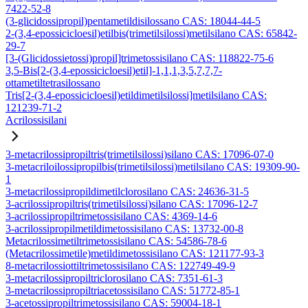
7422-52-8
(3-glicidossipropil)pentametildisilossano CAS: 18044-44-5
2-(3,4-epossicicloesil)etilbis(trimetilsilossi)metilsilano CAS: 65842-
29-7
[3-(Glicidossietossi)propil]trimetossisilano CAS: 118822-75-6
3,5-Bis[2-(3,4-epossicicloesil)etil]-1,1,1,3,5,7,7,7-
ottametiltetrasilossano
Tris[2-(3,4-epossicicloesil)etildimetilsilossi]metilsilano CAS:
121239-71-2
Acrilossisilani
3-metacrilossipropiltris(trimetilsilossi)silano CAS: 17096-07-0
3-metacriloilossipropilbis(trimetilsilossi)metilsilano CAS: 19309-90-
1
3-metacrilossipropildimetilclorosilano CAS: 24636-31-5
3-acrilossipropiltris(trimetilsilossi)silano CAS: 17096-12-7
3-acrilossipropiltrimetossisilano CAS: 4369-14-6
3-acrilossipropilmetildimetossisilano CAS: 13732-00-8
Metacrilossimetiltrimetossisilano CAS: 54586-78-6
(Metacrilossimetile)metildimetossisilano CAS: 121177-93-3
8-metacrilossiottiltrimetossisilano CAS: 122749-49-9
3-metacrilossipropiltriclorosilano CAS: 7351-61-3
3-metacrilossipropiltriacetossisilano CAS: 51772-85-1
3-acetossipropiltrimetossisilano CAS: 59004-18-1