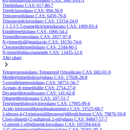
tert-Butildifenilclorosilano CAS: 58479-61-1
Trietilsilano CAS: 617-86-7
Trietilclorosilano CAS: 994-30-9
Triisopropilsilano CAS: 6459-79-6
Triisopropilclorosilano CAS: 13154-24-0
1,1,3,3,5,5-esametilciclotrisilazano CAS: 1009-93-4
Etiniltrimetilsilano CAS: 1066-54-2
Trimetilbromosilano CAS: 2857-97-8
N-(trimetilsilil)imidazolo CAS: 18156-74-6
Clorometiltrimetilsilano CAS: 2344-80-1
N-trimetilsililacetammide CAS: 13435-12-6
Altri silani
Tetrapropossisilano Tetrapropil Ortosilicato CAS: 682-01-9
Metiltri(trimetilsilossi)silano CAS: 17928-28-8
5-eseniltrimetossisilano CAS: 58751-56-7
Acetato di trimetilsilile CAS: 2754-27-0
Decametiltetrasilossano CAS: 141-62-8
Ottametiltrisilossano CAS: 107-51-7
Tris(trimetilsilossi)clorosilano CAS: 17905-99-6
Acido trietossisililpropilmaleammico CAS: 33525-68-7
2-idrossi-4-(3-trietossisililpropossi)difenilchetone CAS: 79876-59-8
Cloro-dimetil-(2-naftalenil-2-etil)silano CAS: 94847-57-7
(2-pirenil-1-etil)dimetilclorosilano CAS: 105594-64-6
2-(Carbometossi)etiltrimetossisilano CAS: 76301-00-3