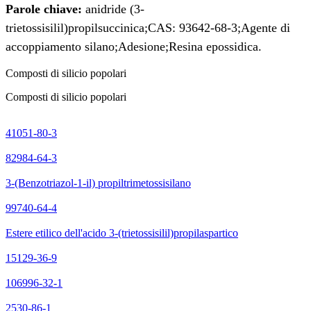
Parole chiave:
anidride (3-
trietossisilil)propilsuccinica;
CAS: 93642-68-3;
Agente di
accoppiamento silano;
Adesione;
Resina epossidica.
Composti di silicio popolari
Composti di silicio popolari
41051-80-3
82984-64-3
3-(Benzotriazol-1-il) propiltrimetossisilano
99740-64-4
Estere etilico dell'acido 3-(trietossisilil)propilaspartico
15129-36-9
106996-32-1
2530-86-1