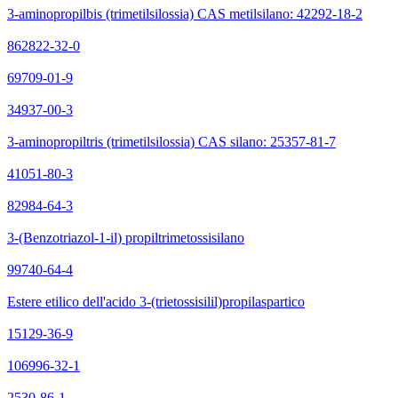
3-aminopropilbis (trimetilsilossia) CAS metilsilano: 42292-18-2
862822-32-0
69709-01-9
34937-00-3
3-aminopropiltris (trimetilsilossia) CAS silano: 25357-81-7
41051-80-3
82984-64-3
3-(Benzotriazol-1-il) propiltrimetossisilano
99740-64-4
Estere etilico dell'acido 3-(trietossisilil)propilaspartico
15129-36-9
106996-32-1
2530-86-1