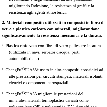
migliorando l'adesione, la resistenza ai graffi e la
resistenza agli agenti atmosferici.
2. Materiali compositi: utilizzati in compositi in fibra di
vetro e plastica caricata con minerali, migliorandone
significativamente la resistenza meccanica e la durata.
²
Plastica rinforzata con fibra di vetro poliestere insatura
(utilizzata in navi, serbatoi d'acqua, parti
automobilistiche)
®
²
ChangFu
SUA33
è usato in alto
‑
compositi epossidici ad
alte prestazioni per circuiti stampati, materiali isolanti
elettrici e componenti aerospaziali.
®
²
ChangFu
SUA33 migliora le prestazioni del
minerale
‑
materiali termoplastici caricati come
polipropilene (PP) e poliammide (PA) riempiti con