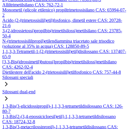
Alliltrimetilsilano CAS: 762-72-1
Monometil (glicole etilenico) propiltrimetossisilano CAS: 65994-07-
2
Acido (2-(trimetossisilil)etil)fosfonico, dimetil estere CAS: 20728-
21-6
3-(2-idrossietossi)propilbis(trimetilsilossi)metilsilano CAS: 23785-
50-4
N-(trimetossisililpropil)etilendiammina triacetato sale trisodico
(soluzione al 35% in acqua) CAS: 128850-89-5
1,1,3,3-Tetrametil-1-[2-(trimetossisilil)etil]disilossano CAS: 137407-
65-9
[3,3-Bis(idrossimetil)butossi]propilbis(trimetilsilossi)metilsilano
CAS: 4262-92-4
Dietilestere dell'acido 2-(trietossisilil)etilfosfonico CAS: 757-44-8
Silossani speciali
Silossani dual-end
1,3-Bis(3-glicidossipropil)-1,1,3,3-tetrametildisilossano CAS: 126-
80-7
1,3-Bis[2-(3,4-epossicicloesil)etil]-1,1,3,3-tetrametildisilossano
CAS: 18724-32-8
1,3-Bis(3-metacrilossipropil)-1,1,3,3-tetrametildisilossano CAS: