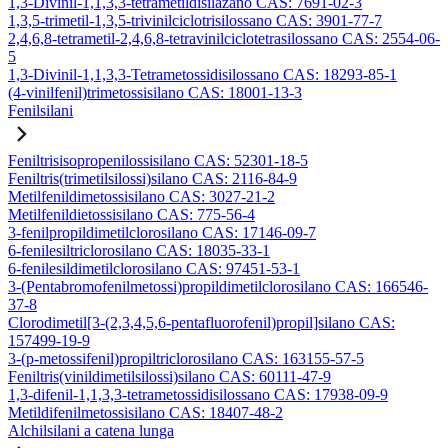
1,3-Divinil-1,1,3,3-tetrametildisilazano CAS: 7691-02-3
1,3,5-trimetil-1,3,5-trivinilciclotrisilossano CAS: 3901-77-7
2,4,6,8-tetrametil-2,4,6,8-tetravinilciclotetrasilossano CAS: 2554-06-
5
1,3-Divinil-1,1,3,3-Tetrametossidisilossano CAS: 18293-85-1
(4-vinilfenil)trimetossisilano CAS: 18001-13-3
Fenilsilani
Feniltrisisopropenilossisilano CAS: 52301-18-5
Feniltris(trimetilsilossi)silano CAS: 2116-84-9
Metilfenildimetossisilano CAS: 3027-21-2
Metilfenildietossisilano CAS: 775-56-4
3-fenilpropildimetilclorosilano CAS: 17146-09-7
6-fenilesiltriclorosilano CAS: 18035-33-1
6-fenilesildimetilclorosilano CAS: 97451-53-1
3-(Pentabromofenilmetossi)propildimetilclorosilano CAS: 166546-
37-8
Clorodimetil[3-(2,3,4,5,6-pentafluorofenil)propil]silano CAS:
157499-19-9
3-(p-metossifenil)propiltriclorosilano CAS: 163155-57-5
Feniltris(vinildimetilsilossi)silano CAS: 60111-47-9
1,3-difenil-1,1,3,3-tetrametossidisilossano CAS: 17938-09-9
Metildifenilmetossisilano CAS: 18407-48-2
Alchilsilani a catena lunga