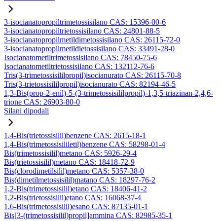
3-isocianatopropiltrimetossisilano CAS: 15396-00-6
3-isocianatopropiltrietossisilano CAS: 24801-88-5
3-isocianatopropilmetildimetossisilano CAS: 26115-72-0
3-isocianatopropilmetildietossisilano CAS: 33491-28-0
Isocianatometiltrimetossisilano CAS: 78450-75-6
Isocianatometiltrietossisilano CAS: 132112-76-6
Tris(3-trimetossisililpropil)isocianurato CAS: 26115-70-8
Tris(3-trietossisililpropil)isocianurato CAS: 82194-46-5
1,3-Bis(prop-2-enil)-5-(3-trimetossisililpropil)-1,3,5-triazinan-2,4,6-
trione CAS: 26903-80-0
Silani dipodali
1,4-Bis(trietossisilil)benzene CAS: 2615-18-1
1,4-Bis(trimetossisililetil)benzene CAS: 58298-01-4
Bis(trimetossisilil)metano CAS: 5926-29-4
Bis(trietossisilil)metano CAS: 18418-72-9
Bis(clorodimetilsilil)metano CAS: 5357-38-0
Bis(dimetilmetossisilil)matano CAS: 18297-76-2
1,2-Bis(trimetossisilil)etano CAS: 18406-41-2
1,2-Bis(trietossisilil)etano CAS: 16068-37-4
1,6-Bis(trimetossisilil)esano CAS: 87135-01-1
Bis[3-(trimetossisilil)propil]ammina CAS: 82985-35-1