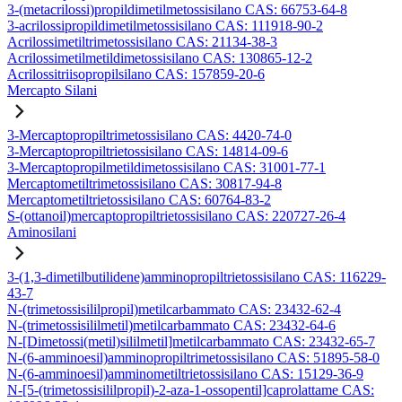
3-(metacrilossi)propildimetilmetossisilano CAS: 66753-64-8
3-acrilossipropildimetilmetossisilano CAS: 111918-90-2
Acrilossimetiltrimetossisilano CAS: 21134-38-3
Acrilossimetilmetildimetossisilano CAS: 130865-12-2
Acrilossitriisopropilsilano CAS: 157859-20-6
Mercapto Silani
3-Mercaptopropiltrimetossisilano CAS: 4420-74-0
3-Mercaptopropiltrietossisilano CAS: 14814-09-6
3-Mercaptopropilmetildimetossisilano CAS: 31001-77-1
Mercaptometiltrimetossisilano CAS: 30817-94-8
Mercaptometiltrietossisilano CAS: 60764-83-2
S-(ottanoil)mercaptopropiltrietossisilano CAS: 220727-26-4
Aminosilani
3-(1,3-dimetilbutilidene)amminopropiltrietossisilano CAS: 116229-
43-7
N-(trimetossisililpropil)metilcarbammato CAS: 23432-62-4
N-(trimetossisililmetil)metilcarbammato CAS: 23432-64-6
N-[Dimetossi(metil)sililmetil]metilcarbammato CAS: 23432-65-7
N-(6-amminoesil)amminopropiltrimetossisilano CAS: 51895-58-0
N-(6-amminoesil)amminometiltrietossisilano CAS: 15129-36-9
N-[5-(trimetossisililpropil)-2-aza-1-ossopentil]caprolattame CAS: