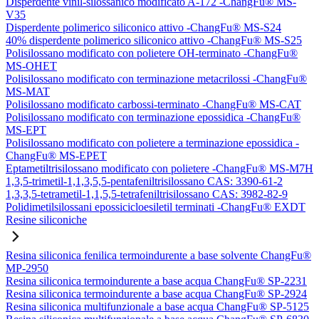
Disperdente vinil-silossanico modificato A-172 -ChangFu® MS-
V35
Disperdente polimerico siliconico attivo -ChangFu® MS-S24
40% disperdente polimerico siliconico attivo -ChangFu® MS-S25
Polisilossano modificato con polietere OH-terminato -ChangFu®
MS-OHET
Polisilossano modificato con terminazione metacrilossi -ChangFu®
MS-MAT
Polisilossano modificato carbossi-terminato -ChangFu® MS-CAT
Polisilossano modificato con terminazione epossidica -ChangFu®
MS-EPT
Polisilossano modificato con polietere a terminazione epossidica -
ChangFu® MS-EPET
Eptametiltrisilossano modificato con polietere -ChangFu® MS-M7H
1,3,5-trimetil-1,1,3,5,5-pentafeniltrisilossano CAS: 3390-61-2
1,3,3,5-tetrametil-1,1,5,5-tetrafeniltrisilossano CAS: 3982-82-9
Polidimetilsilossani epossicicloesiletil terminati -ChangFu® EXDT
Resine siliconiche
Resina siliconica fenilica termoindurente a base solvente ChangFu®
MP-2950
Resina siliconica termoindurente a base acqua ChangFu® SP-2231
Resina siliconica termoindurente a base acqua ChangFu® SP-2924
Resina siliconica multifunzionale a base acqua ChangFu® SP-5125