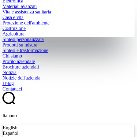
Elettronica
Materiali avanzati
Vita e assistenza sanitaria
Casa e vita
Protezione dell'ambiente
Costruzione
Agricoltura
Sintesi personalizzata
Prodotti su misura
Sintesi e trasformazione
Chi siamo
Profilo aziendale
Brochure aziendali
Notizia
Notizie dell'azienda
I blog
Contattaci
Italiano
English
Español