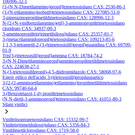
106996-32-1
[3-(N,N-Dimetilammino)propil]trimetossisilano CAS: 2530-86-1
(3-(N-etilammino)isobutil)trimetossisilano CAS: 227085-51-0
3-piperazinopropilmetildimetossisilano CAS: 128996-12-3
N-[2-(N-vinilbenzilammino)etil]-3-amminopropiltrimetossisilano
cloridrato CAS: 34937-00-3
3-amminopropiltris(trimetilsilossi)silano CAS: 25357-81-7
3-(metacrilammidopropil)trietossisilano CAS: 109213-85-6
1,1,3,3-tetrametil-2-(3-(trimetossisilil)propil)guanidina CAS: 69709-
01-9
Tris[3-(trietossisilil)propil]ammina CAS: 18784-74-2
3-(N,N-Dimetilamminopropil)amminopropilmetildimetossisilano
CAS: 224638-27-1
N-(3-trietossisililpropil)-4,5-diidroimidazolo CAS: 58068-97-6
Estere etilico dell'acido 3-(trietossisilil)propilaspartico
3-[2-(2-amminoetilammino)etilammino]propilmetildimetossisilano
CAS: 99740-64-4
3-(Benzotriazol-1-il) propiltrimetossisilano
(N,N-dietil-3-amminopropil)trimetossisilano CAS: 41051-80-3
Silani vinilici
Viniltriisopropenossisilano CAS: 15332-99-7
Viniltris(trimetilsilossi)silano CAS: 5356-84-3
Vinildimetilclorosilano CAS: 1719-58-0