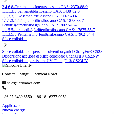
2,4,6,8-Tetrametilciclotetrasilossano CAS: 2370-88-9
1,1,1,3,3-pentametildisilossano CAS: 1438-82-0
1,1,3,3,5,5-esametiltrisilossano CAS: 1189-93-1
1,1,1,3,5,5,5-eptametiltrisilossano CAS: 1873-88-7
Feniltris(dimetilsilossi)silano CAS: 18027-45-7
1,1,5,5-tetrametil-3,3-difeniltrisilossano CAS: 17875-55-7
1,1,3,5,5-Pentametil-3-feniltrisilossano CAS: 17962-34-4
Silice colloidale
Silice colloidale dispersa in solventi organici ChangFu® CS23
Dispersione acquosa di silice colloidale ChangFu® CS23-W
Silice colloidale per sistemi UV ChangFu® CS23UV
Contatta Changfu Chemical Now!
sales@cfsilanes.com
+86 27 8439 6550 | +86 181 6277 0058
Applicazioni
Nuova energia