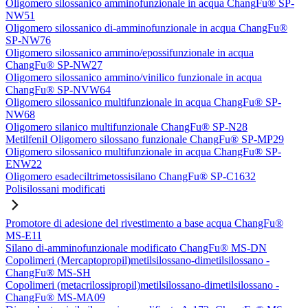
Oligomero silossanico amminofunzionale in acqua ChangFu® SP-
NW51
Oligomero silossanico di-amminofunzionale in acqua ChangFu®
SP-NW76
Oligomero silossanico ammino/epossifunzionale in acqua
ChangFu® SP-NW27
Oligomero silossanico ammino/vinilico funzionale in acqua
ChangFu® SP-NVW64
Oligomero silossanico multifunzionale in acqua ChangFu® SP-
NW68
Oligomero silanico multifunzionale ChangFu® SP-N28
Metilfenil Oligomero silossano funzionale ChangFu® SP-MP29
Oligomero silossanico multifunzionale in acqua ChangFu® SP-
ENW22
Oligomero esadeciltrimetossisilano ChangFu® SP-C1632
Polisilossani modificati
Promotore di adesione del rivestimento a base acqua ChangFu®
MS-E11
Silano di-amminofunzionale modificato ChangFu® MS-DN
Copolimeri (Mercaptopropil)metilsilossano-dimetilsilossano -
ChangFu® MS-SH
Copolimeri (metacrilossipropil)metilsilossano-dimetilsilossano -
ChangFu® MS-MA09