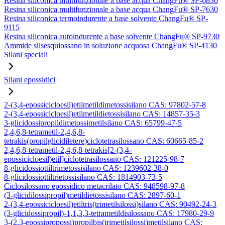
Resina siliconica multifunzionale a base acqua ChangFu® SP-6830
Resina siliconica multifunzionale a base acqua ChangFu® SP-7630
Resina siliconica termoindurente a base solvente ChangFu® SP-
9115
Resina siliconica autoindurente a base solvente ChangFu® SP-9730
Ammide silsesquiossano in soluzione acquosa ChangFu® SP-4130
Silani speciali
Silani epossidici
2-(3,4-epossicicloesil)etilmetildimetossisilano CAS: 97802-57-8
2-(3,4-epossicicloesil)etilmetildietossisilano CAS: 14857-35-3
3-glicidossipropildimetossimetilsilano CAS: 65799-47-5
2,4,6,8-tetrametil-2,4,6,8-
tetrakis(propilglicidiletere)ciclotetrasilossano CAS: 60665-85-2
2,4,6,8-tetrametil-2,4,6,8-tetrakis[2-(3,4-
epossicicloesil)etil]ciclotetrasilossano CAS: 121225-98-7
8-glicidossiottiltrimetossisilano CAS: 1239602-38-0
8-glicidossiottiltrietossisilano CAS: 1814903-73-5
Ciclosilossano epossidico metacrilato CAS: 948598-97-8
(3-glicidilossipropil)metildietossisilano CAS: 2897-60-1
2-(3,4-epossicicloesil)etiltris(trimetilsilossi)silano CAS: 90492-24-3
(3-glicidossipropil)-1,1,3,3-tetrametildisilossano CAS: 17980-29-9
3-(2,3-epossipropossi)propilbis(trimetilsilossi)metilsilano CAS: