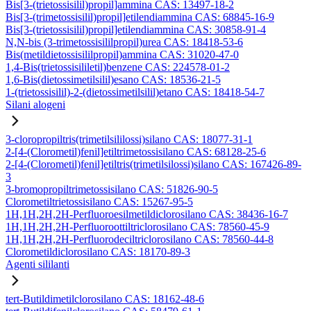
Bis[3-(trietossisilil)propil]ammina CAS: 13497-18-2
Bis[3-(trimetossisilil)propil]etilendiammina CAS: 68845-16-9
Bis[3-(trietossisilil)propil]etilendiammina CAS: 30858-91-4
N,N-bis (3-trimetossisililpropil)urea CAS: 18418-53-6
Bis(metildietossisililpropil)ammina CAS: 31020-47-0
1,4-Bis(trietossisililetil)benzene CAS: 224578-01-2
1,6-Bis(dietossimetilsilil)esano CAS: 18536-21-5
1-(trietossisilil)-2-(dietossimetilsilil)etano CAS: 18418-54-7
Silani alogeni
3-cloropropiltris(trimetilsililossi)silano CAS: 18077-31-1
2-[4-(Clorometil)fenil]etiltrimetossisilano CAS: 68128-25-6
2-[4-(Clorometil)fenil]etiltris(trimetilsilossi)silano CAS: 167426-89-
3
3-bromopropiltrimetossisilano CAS: 51826-90-5
Clorometiltrietossisilano CAS: 15267-95-5
1H,1H,2H,2H-Perfluoroesilmetildiclorosilano CAS: 38436-16-7
1H,1H,2H,2H-Perfluoroottiltriclorosilano CAS: 78560-45-9
1H,1H,2H,2H-Perfluorodeciltriclorosilano CAS: 78560-44-8
Clorometildiclorosilano CAS: 18170-89-3
Agenti sililanti
tert-Butildimetilclorosilano CAS: 18162-48-6