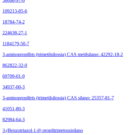
58068-97-6
109213-85-6
18784-74-2
224638-27-1
1184179-50-7
3-aminopropilbis (trimetilsilossia) CAS metilsilano: 42292-18-2
862822-32-0
69709-01-9
34937-00-3
3-aminopropiltris (trimetilsilossia) CAS silano: 25357-81-7
41051-80-3
82984-64-3
3-(Benzotriazol-1-il) propiltrimetossisilano