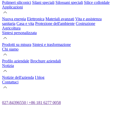
Polimeri siliconici
Silani speciali
Silossani speciali
Silice colloidale
Applicazioni
Nuova energia
Elettronica
Materiali avanzati
Vita e assistenza
sanitaria
Casa e vita
Protezione dell'ambiente
Costruzione
Agricoltura
Sintesi personalizzata
Prodotti su misura
Sintesi e trasformazione
Chi siamo
Profilo aziendale
Brochure aziendali
Notizia
Notizie dell'azienda
I blog
Contattaci
027-84396550 | +86 181 6277 0058