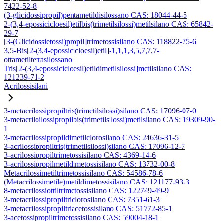
7422-52-8
(3-glicidossipropil)pentametildisilossano CAS: 18044-44-5
2-(3,4-epossicicloesil)etilbis(trimetilsilossi)metilsilano CAS: 65842-
29-7
[3-(Glicidossietossi)propil]trimetossisilano CAS: 118822-75-6
3,5-Bis[2-(3,4-epossicicloesil)etil]-1,1,1,3,5,7,7,7-
ottametiltetrasilossano
Tris[2-(3,4-epossicicloesil)etildimetilsilossi]metilsilano CAS:
121239-71-2
Acrilossisilani
3-metacrilossipropiltris(trimetilsilossi)silano CAS: 17096-07-0
3-metacriloilossipropilbis(trimetilsilossi)metilsilano CAS: 19309-90-
1
3-metacrilossipropildimetilclorosilano CAS: 24636-31-5
3-acrilossipropiltris(trimetilsilossi)silano CAS: 17096-12-7
3-acrilossipropiltrimetossisilano CAS: 4369-14-6
3-acrilossipropilmetildimetossisilano CAS: 13732-00-8
Metacrilossimetiltrimetossisilano CAS: 54586-78-6
(Metacrilossimetile)metildimetossisilano CAS: 121177-93-3
8-metacrilossiottiltrimetossisilano CAS: 122749-49-9
3-metacrilossipropiltriclorosilano CAS: 7351-61-3
3-metacrilossipropiltriacetossisilano CAS: 51772-85-1
3-acetossipropiltrimetossisilano CAS: 59004-18-1