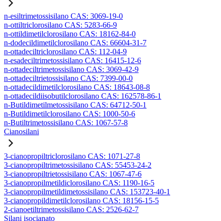
n-esiltrimetossisilano CAS: 3069-19-0
n-ottiltriclorosilano CAS: 5283-66-9
n-ottildimetilclorosilano CAS: 18162-84-0
n-dodecildimetilclorosilano CAS: 66604-31-7
n-ottadeciltriclorosilano CAS: 112-04-9
n-esadeciltrimetossisilano CAS: 16415-12-6
n-ottadeciltrimetossisilano CAS: 3069-42-9
n-ottadeciltrietossisilano CAS: 7399-00-0
n-ottadecildimetilclorosilano CAS: 18643-08-8
n-ottadecildiisobutilclorosilano CAS: 162578-86-1
n-Butildimetilmetossisilano CAS: 64712-50-1
n-Butildimetilclorosilano CAS: 1000-50-6
n-Butiltrimetossisilano CAS: 1067-57-8
Cianosilani
3-cianopropiltriclorosilano CAS: 1071-27-8
3-cianopropiltrimetossisilano CAS: 55453-24-2
3-cianopropiltrietossisilano CAS: 1067-47-6
3-cianopropilmetildiclorosilano CAS: 1190-16-5
3-cianopropilmetildimetossisilano CAS: 153723-40-1
3-cianopropildimetilclorosilano CAS: 18156-15-5
2-cianoetiltrimetossisilano CAS: 2526-62-7
Silani isocianato