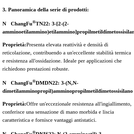
3. Panoramica della serie di prodotti:
®
N
ChangFu
TN22: 3-[2-(2-
amminoetilammino)etilammino]propilmetildimetossisila
Proprietà:
Presenta elevata reattività e densità di
reticolazione, contribuendo a un'eccellente stabilità termica
e resistenza all'ossidazione. Ideale per applicazioni che
richiedono prestazioni robuste.
®
N
ChangFu
DMDN22: 3-(N,N-
dimetilamminopropil)amminopropilmetildimetossisilano
Proprietà:
Offre un'eccezionale resistenza all'ingiallimento,
conferisce una sensazione di mano morbida e liscia
caratteristica e fornisce vantaggi antistatici.
®
N
ChangFu
DNIS22: N-(2-amminoetil)-3-