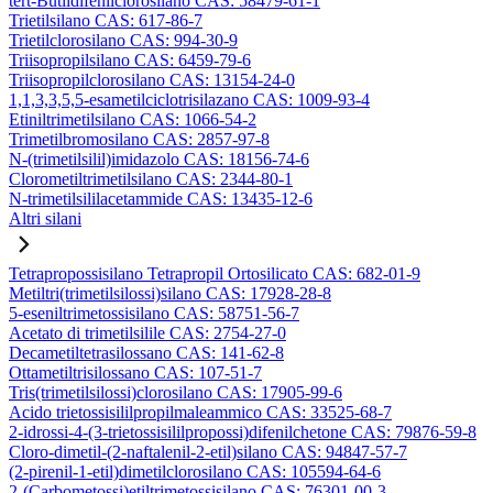
tert-Butildifenilclorosilano CAS: 58479-61-1
Trietilsilano CAS: 617-86-7
Trietilclorosilano CAS: 994-30-9
Triisopropilsilano CAS: 6459-79-6
Triisopropilclorosilano CAS: 13154-24-0
1,1,3,3,5,5-esametilciclotrisilazano CAS: 1009-93-4
Etiniltrimetilsilano CAS: 1066-54-2
Trimetilbromosilano CAS: 2857-97-8
N-(trimetilsilil)imidazolo CAS: 18156-74-6
Clorometiltrimetilsilano CAS: 2344-80-1
N-trimetilsililacetammide CAS: 13435-12-6
Altri silani
Tetrapropossisilano Tetrapropil Ortosilicato CAS: 682-01-9
Metiltri(trimetilsilossi)silano CAS: 17928-28-8
5-eseniltrimetossisilano CAS: 58751-56-7
Acetato di trimetilsilile CAS: 2754-27-0
Decametiltetrasilossano CAS: 141-62-8
Ottametiltrisilossano CAS: 107-51-7
Tris(trimetilsilossi)clorosilano CAS: 17905-99-6
Acido trietossisililpropilmaleammico CAS: 33525-68-7
2-idrossi-4-(3-trietossisililpropossi)difenilchetone CAS: 79876-59-8
Cloro-dimetil-(2-naftalenil-2-etil)silano CAS: 94847-57-7
(2-pirenil-1-etil)dimetilclorosilano CAS: 105594-64-6
2-(Carbometossi)etiltrimetossisilano CAS: 76301-00-3