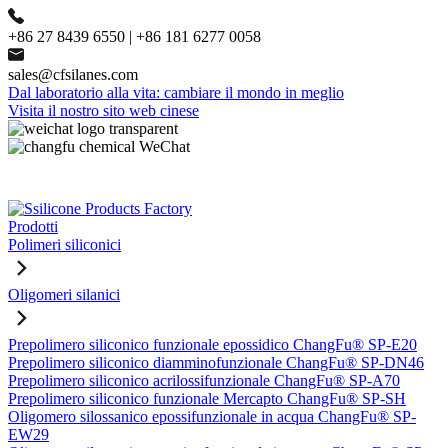
+86 27 8439 6550 | +86 181 6277 0058
sales@cfsilanes.com
Dal laboratorio alla vita: cambiare il mondo in meglio
Visita il nostro sito web cinese
Prodotti
Polimeri siliconici
Oligomeri silanici
Prepolimero siliconico funzionale epossidico ChangFu® SP-E20
Prepolimero siliconico diamminofunzionale ChangFu® SP-DN46
Prepolimero siliconico acrilossifunzionale ChangFu® SP-A70
Prepolimero siliconico funzionale Mercapto ChangFu® SP-SH
Oligomero silossanico epossifunzionale in acqua ChangFu® SP-
EW29