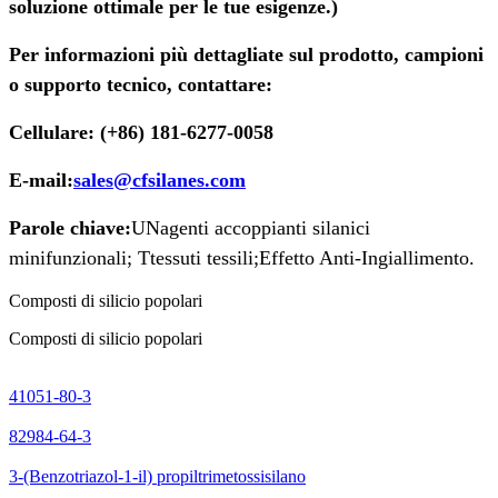
soluzione ottimale per le tue esigenze.)
Per informazioni più dettagliate sul prodotto, campioni
o supporto tecnico, contattare:
Cellulare: (+86) 181-6277-0058
E-mail:
sales@cfsilanes.com
Parole chiave:
UN
agenti accoppianti silanici
minifunzionali; T
tessuti tessili;
Effetto Anti-Ingiallimento.
Composti di silicio popolari
Composti di silicio popolari
41051-80-3
82984-64-3
3-(Benzotriazol-1-il) propiltrimetossisilano