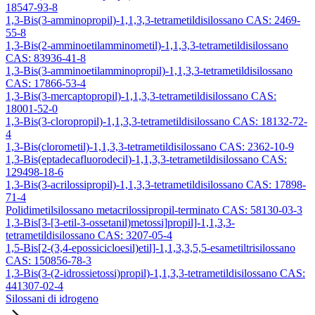
18547-93-8
1,3-Bis(3-amminopropil)-1,1,3,3-tetrametildisilossano CAS: 2469-
55-8
1,3-Bis(2-amminoetilamminometil)-1,1,3,3-tetrametildisilossano
CAS: 83936-41-8
1,3-Bis(3-amminoetilamminopropil)-1,1,3,3-tetrametildisilossano
CAS: 17866-53-4
1,3-Bis(3-mercaptopropil)-1,1,3,3-tetrametildisilossano CAS:
18001-52-0
1,3-Bis(3-cloropropil)-1,1,3,3-tetrametildisilossano CAS: 18132-72-
4
1,3-Bis(clorometil)-1,1,3,3-tetrametildisilossano CAS: 2362-10-9
1,3-Bis(eptadecafluorodecil)-1,1,3,3-tetrametildisilossano CAS:
129498-18-6
1,3-Bis(3-acrilossipropil)-1,1,3,3-tetrametildisilossano CAS: 17898-
71-4
Polidimetilsilossano metacrilossipropil-terminato CAS: 58130-03-3
1,3-Bis[3-[3-etil-3-ossetanil)metossi]propil]-1,1,3,3-
tetrametildisilossano CAS: 3207-05-4
1,5-Bis[2-(3,4-epossicicloesil)etil]-1,1,3,3,5,5-esametiltrisilossano
CAS: 150856-78-3
1,3-Bis(3-(2-idrossietossi)propil)-1,1,3,3-tetrametildisilossano CAS:
441307-02-4
Silossani di idrogeno