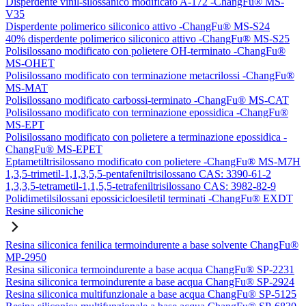
Disperdente vinil-silossanico modificato A-172 -ChangFu® MS-
V35
Disperdente polimerico siliconico attivo -ChangFu® MS-S24
40% disperdente polimerico siliconico attivo -ChangFu® MS-S25
Polisilossano modificato con polietere OH-terminato -ChangFu®
MS-OHET
Polisilossano modificato con terminazione metacrilossi -ChangFu®
MS-MAT
Polisilossano modificato carbossi-terminato -ChangFu® MS-CAT
Polisilossano modificato con terminazione epossidica -ChangFu®
MS-EPT
Polisilossano modificato con polietere a terminazione epossidica -
ChangFu® MS-EPET
Eptametiltrisilossano modificato con polietere -ChangFu® MS-M7H
1,3,5-trimetil-1,1,3,5,5-pentafeniltrisilossano CAS: 3390-61-2
1,3,3,5-tetrametil-1,1,5,5-tetrafeniltrisilossano CAS: 3982-82-9
Polidimetilsilossani epossicicloesiletil terminati -ChangFu® EXDT
Resine siliconiche
Resina siliconica fenilica termoindurente a base solvente ChangFu®
MP-2950
Resina siliconica termoindurente a base acqua ChangFu® SP-2231
Resina siliconica termoindurente a base acqua ChangFu® SP-2924
Resina siliconica multifunzionale a base acqua ChangFu® SP-5125