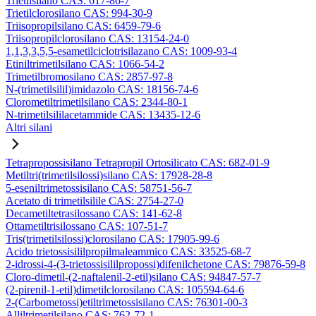
Trietilsilano CAS: 617-86-7
Trietilclorosilano CAS: 994-30-9
Triisopropilsilano CAS: 6459-79-6
Triisopropilclorosilano CAS: 13154-24-0
1,1,3,3,5,5-esametilciclotrisilazano CAS: 1009-93-4
Etiniltrimetilsilano CAS: 1066-54-2
Trimetilbromosilano CAS: 2857-97-8
N-(trimetilsilil)imidazolo CAS: 18156-74-6
Clorometiltrimetilsilano CAS: 2344-80-1
N-trimetilsililacetammide CAS: 13435-12-6
Altri silani
Tetrapropossisilano Tetrapropil Ortosilicato CAS: 682-01-9
Metiltri(trimetilsilossi)silano CAS: 17928-28-8
5-eseniltrimetossisilano CAS: 58751-56-7
Acetato di trimetilsilile CAS: 2754-27-0
Decametiltetrasilossano CAS: 141-62-8
Ottametiltrisilossano CAS: 107-51-7
Tris(trimetilsilossi)clorosilano CAS: 17905-99-6
Acido trietossisililpropilmaleammico CAS: 33525-68-7
2-idrossi-4-(3-trietossisililpropossi)difenilchetone CAS: 79876-59-8
Cloro-dimetil-(2-naftalenil-2-etil)silano CAS: 94847-57-7
(2-pirenil-1-etil)dimetilclorosilano CAS: 105594-64-6
2-(Carbometossi)etiltrimetossisilano CAS: 76301-00-3
Alliltrimetilsilano CAS: 762-72-1