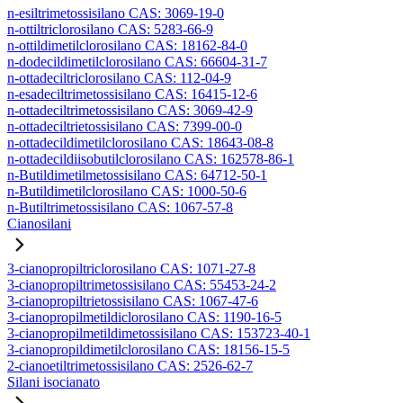
n-esiltrimetossisilano CAS: 3069-19-0
n-ottiltriclorosilano CAS: 5283-66-9
n-ottildimetilclorosilano CAS: 18162-84-0
n-dodecildimetilclorosilano CAS: 66604-31-7
n-ottadeciltriclorosilano CAS: 112-04-9
n-esadeciltrimetossisilano CAS: 16415-12-6
n-ottadeciltrimetossisilano CAS: 3069-42-9
n-ottadeciltrietossisilano CAS: 7399-00-0
n-ottadecildimetilclorosilano CAS: 18643-08-8
n-ottadecildiisobutilclorosilano CAS: 162578-86-1
n-Butildimetilmetossisilano CAS: 64712-50-1
n-Butildimetilclorosilano CAS: 1000-50-6
n-Butiltrimetossisilano CAS: 1067-57-8
Cianosilani
3-cianopropiltriclorosilano CAS: 1071-27-8
3-cianopropiltrimetossisilano CAS: 55453-24-2
3-cianopropiltrietossisilano CAS: 1067-47-6
3-cianopropilmetildiclorosilano CAS: 1190-16-5
3-cianopropilmetildimetossisilano CAS: 153723-40-1
3-cianopropildimetilclorosilano CAS: 18156-15-5
2-cianoetiltrimetossisilano CAS: 2526-62-7
Silani isocianato