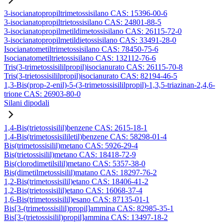
3-isocianatopropiltrimetossisilano CAS: 15396-00-6
3-isocianatopropiltrietossisilano CAS: 24801-88-5
3-isocianatopropilmetildimetossisilano CAS: 26115-72-0
3-isocianatopropilmetildietossisilano CAS: 33491-28-0
Isocianatometiltrimetossisilano CAS: 78450-75-6
Isocianatometiltrietossisilano CAS: 132112-76-6
Tris(3-trimetossisililpropil)isocianurato CAS: 26115-70-8
Tris(3-trietossisililpropil)isocianurato CAS: 82194-46-5
1,3-Bis(prop-2-enil)-5-(3-trimetossisililpropil)-1,3,5-triazinan-2,4,6-
trione CAS: 26903-80-0
Silani dipodali
1,4-Bis(trietossisilil)benzene CAS: 2615-18-1
1,4-Bis(trimetossisililetil)benzene CAS: 58298-01-4
Bis(trimetossisilil)metano CAS: 5926-29-4
Bis(trietossisilil)metano CAS: 18418-72-9
Bis(clorodimetilsilil)metano CAS: 5357-38-0
Bis(dimetilmetossisilil)matano CAS: 18297-76-2
1,2-Bis(trimetossisilil)etano CAS: 18406-41-2
1,2-Bis(trietossisilil)etano CAS: 16068-37-4
1,6-Bis(trimetossisilil)esano CAS: 87135-01-1
Bis[3-(trimetossisilil)propil]ammina CAS: 82985-35-1
Bis[3-(trietossisilil)propil]ammina CAS: 13497-18-2