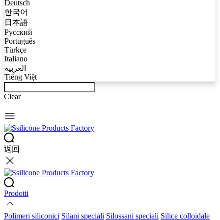
Deutsch
한국어
日本語
Русский
Português
Türkçe
Italiano
العربية
Tiếng Việt
Clear
返回
Prodotti
Polimeri siliconici
Silani speciali
Silossani speciali
Silice colloidale