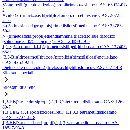
Monometil (glicole etilenico) propiltrimetossisilano CAS: 65994-07-
2
Acido (2-(trimetossisilil)etil)fosfonico, dimetil estere CAS: 20728-
21-6
3-(2-idrossietossi)propilbis(trimetilsilossi)metilsilano CAS: 23785-
50-4
N-(trimetossisililpropil)etilendiammina triacetato sale trisodico
(soluzione al 35% in acqua) CAS: 128850-89-5
1,1,3,3-Tetrametil-1-[2-(trimetossisilil)etil]disilossano CAS: 137407-
65-9
[3,3-Bis(idrossimetil)butossi]propilbis(trimetilsilossi)metilsilano
CAS: 4262-92-4
Dietilestere dell'acido 2-(trietossisilil)etilfosfonico CAS: 757-44-8
Silossani speciali
Silossani dual-end
1,3-Bis(3-glicidossipropil)-1,1,3,3-tetrametildisilossano CAS: 126-
80-7
1,3-Bis[2-(3,4-epossicicloesil)etil]-1,1,3,3-tetrametildisilossano
CAS: 18724-32-8
1,3-Bis(3-metacrilossipropil)-1,1,3,3-tetrametildisilossano CAS:
18547-93-8