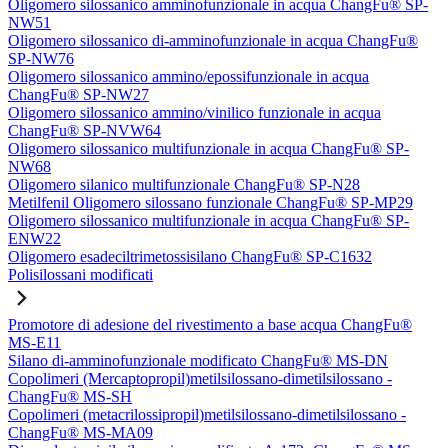
Oligomero silossanico amminofunzionale in acqua ChangFu® SP-
NW51
Oligomero silossanico di-amminofunzionale in acqua ChangFu®
SP-NW76
Oligomero silossanico ammino/epossifunzionale in acqua
ChangFu® SP-NW27
Oligomero silossanico ammino/vinilico funzionale in acqua
ChangFu® SP-NVW64
Oligomero silossanico multifunzionale in acqua ChangFu® SP-
NW68
Oligomero silanico multifunzionale ChangFu® SP-N28
Metilfenil Oligomero silossano funzionale ChangFu® SP-MP29
Oligomero silossanico multifunzionale in acqua ChangFu® SP-
ENW22
Oligomero esadeciltrimetossisilano ChangFu® SP-C1632
Polisilossani modificati
Promotore di adesione del rivestimento a base acqua ChangFu®
MS-E11
Silano di-amminofunzionale modificato ChangFu® MS-DN
Copolimeri (Mercaptopropil)metilsilossano-dimetilsilossano -
ChangFu® MS-SH
Copolimeri (metacrilossipropil)metilsilossano-dimetilsilossano -
ChangFu® MS-MA09