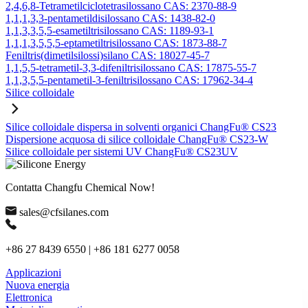
2,4,6,8-Tetrametilciclotetrasilossano CAS: 2370-88-9
1,1,1,3,3-pentametildisilossano CAS: 1438-82-0
1,1,3,3,5,5-esametiltrisilossano CAS: 1189-93-1
1,1,1,3,5,5,5-eptametiltrisilossano CAS: 1873-88-7
Feniltris(dimetilsilossi)silano CAS: 18027-45-7
1,1,5,5-tetrametil-3,3-difeniltrisilossano CAS: 17875-55-7
1,1,3,5,5-pentametil-3-feniltrisilossano CAS: 17962-34-4
Silice colloidale
Silice colloidale dispersa in solventi organici ChangFu® CS23
Dispersione acquosa di silice colloidale ChangFu® CS23-W
Silice colloidale per sistemi UV ChangFu® CS23UV
Contatta Changfu Chemical Now!
sales@cfsilanes.com
+86 27 8439 6550 | +86 181 6277 0058
Applicazioni
Nuova energia
Elettronica