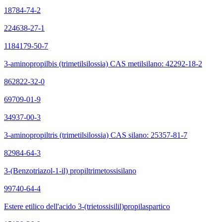
18784-74-2
224638-27-1
1184179-50-7
3-aminopropilbis (trimetilsilossia) CAS metilsilano: 42292-18-2
862822-32-0
69709-01-9
34937-00-3
3-aminopropiltris (trimetilsilossia) CAS silano: 25357-81-7
82984-64-3
3-(Benzotriazol-1-il) propiltrimetossisilano
99740-64-4
Estere etilico dell'acido 3-(trietossisilil)propilaspartico