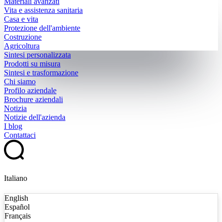
Materiali avanzati
Vita e assistenza sanitaria
Casa e vita
Protezione dell'ambiente
Costruzione
Agricoltura
Sintesi personalizzata
Prodotti su misura
Sintesi e trasformazione
Chi siamo
Profilo aziendale
Brochure aziendali
Notizia
Notizie dell'azienda
I blog
Contattaci
Italiano
English
Español
Français