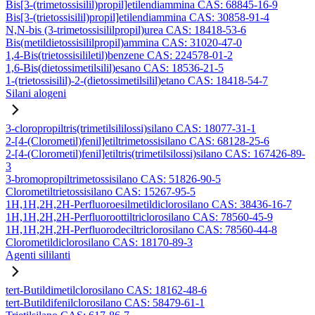
Bis[3-(trimetossisilil)propil]etilendiammina CAS: 68845-16-9
Bis[3-(trietossisilil)propil]etilendiammina CAS: 30858-91-4
N,N-bis (3-trimetossisililpropil)urea CAS: 18418-53-6
Bis(metildietossisililpropil)ammina CAS: 31020-47-0
1,4-Bis(trietossisililetil)benzene CAS: 224578-01-2
1,6-Bis(dietossimetilsilil)esano CAS: 18536-21-5
1-(trietossisilil)-2-(dietossimetilsilil)etano CAS: 18418-54-7
Silani alogeni
3-cloropropiltris(trimetilsililossi)silano CAS: 18077-31-1
2-[4-(Clorometil)fenil]etiltrimetossisilano CAS: 68128-25-6
2-[4-(Clorometil)fenil]etiltris(trimetilsilossi)silano CAS: 167426-89-
3
3-bromopropiltrimetossisilano CAS: 51826-90-5
Clorometiltrietossisilano CAS: 15267-95-5
1H,1H,2H,2H-Perfluoroesilmetildiclorosilano CAS: 38436-16-7
1H,1H,2H,2H-Perfluoroottiltriclorosilano CAS: 78560-45-9
1H,1H,2H,2H-Perfluorodeciltriclorosilano CAS: 78560-44-8
Clorometildiclorosilano CAS: 18170-89-3
Agenti sililanti
tert-Butildimetilclorosilano CAS: 18162-48-6
tert-Butildifenilclorosilano CAS: 58479-61-1