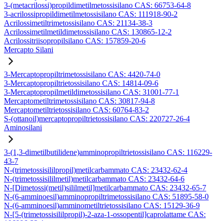
3-(metacrilossi)propildimetilmetossisilano CAS: 66753-64-8
3-acrilossipropildimetilmetossisilano CAS: 111918-90-2
Acrilossimetiltrimetossisilano CAS: 21134-38-3
Acrilossimetilmetildimetossisilano CAS: 130865-12-2
Acrilossitriisopropilsilano CAS: 157859-20-6
Mercapto Silani
3-Mercaptopropiltrimetossisilano CAS: 4420-74-0
3-Mercaptopropiltrietossisilano CAS: 14814-09-6
3-Mercaptopropilmetildimetossisilano CAS: 31001-77-1
Mercaptometiltrimetossisilano CAS: 30817-94-8
Mercaptometiltrietossisilano CAS: 60764-83-2
S-(ottanoil)mercaptopropiltrietossisilano CAS: 220727-26-4
Aminosilani
3-(1,3-dimetilbutilidene)amminopropiltrietossisilano CAS: 116229-
43-7
N-(trimetossisililpropil)metilcarbammato CAS: 23432-62-4
N-(trimetossisililmetil)metilcarbammato CAS: 23432-64-6
N-[Dimetossi(metil)sililmetil]metilcarbammato CAS: 23432-65-7
N-(6-amminoesil)amminopropiltrimetossisilano CAS: 51895-58-0
N-(6-amminoesil)amminometiltrietossisilano CAS: 15129-36-9
N-[5-(trimetossisililpropil)-2-aza-1-ossopentil]caprolattame CAS: