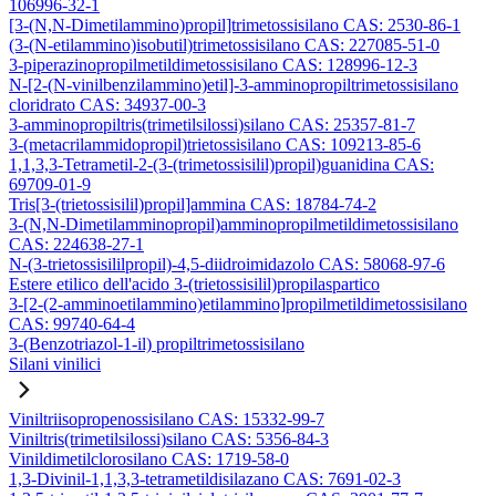
106996-32-1
[3-(N,N-Dimetilammino)propil]trimetossisilano CAS: 2530-86-1
(3-(N-etilammino)isobutil)trimetossisilano CAS: 227085-51-0
3-piperazinopropilmetildimetossisilano CAS: 128996-12-3
N-[2-(N-vinilbenzilammino)etil]-3-amminopropiltrimetossisilano
cloridrato CAS: 34937-00-3
3-amminopropiltris(trimetilsilossi)silano CAS: 25357-81-7
3-(metacrilammidopropil)trietossisilano CAS: 109213-85-6
1,1,3,3-Tetrametil-2-(3-(trimetossisilil)propil)guanidina CAS:
69709-01-9
Tris[3-(trietossisilil)propil]ammina CAS: 18784-74-2
3-(N,N-Dimetilamminopropil)amminopropilmetildimetossisilano
CAS: 224638-27-1
N-(3-trietossisililpropil)-4,5-diidroimidazolo CAS: 58068-97-6
Estere etilico dell'acido 3-(trietossisilil)propilaspartico
3-[2-(2-amminoetilammino)etilammino]propilmetildimetossisilano
CAS: 99740-64-4
3-(Benzotriazol-1-il) propiltrimetossisilano
Silani vinilici
Viniltriisopropenossisilano CAS: 15332-99-7
Viniltris(trimetilsilossi)silano CAS: 5356-84-3
Vinildimetilclorosilano CAS: 1719-58-0
1,3-Divinil-1,1,3,3-tetrametildisilazano CAS: 7691-02-3