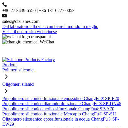
+86 27 8439 6550 | +86 181 6277 0058
sales@cfsilanes.com
Dal laboratorio alla vita: cambiare il mondo in meglio
Visita il nostro sito web cinese
Prodotti
Polimeri siliconici
Oligomeri silanici
Prepolimero siliconico funzionale epossidico ChangFu® SP-E20
Prepolimero siliconico diamminofunzionale ChangFu® SP-DN46
Prepolimero siliconico acrilossifunzionale ChangFu® SP-A70
Prepolimero siliconico funzionale Mercapto ChangFu® SP-SH
Oligomero silossanico epossifunzionale in acqua ChangFu® SP-
EW29