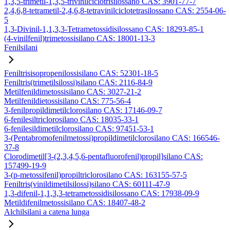
1,3,5-trimetil-1,3,5-trivinilciclotrisilossano CAS: 3901-77-7
2,4,6,8-tetrametil-2,4,6,8-tetravinilciclotetrasilossano CAS: 2554-06-
5
1,3-Divinil-1,1,3,3-Tetrametossidisilossano CAS: 18293-85-1
(4-vinilfenil)trimetossisilano CAS: 18001-13-3
Fenilsilani
Feniltrisisopropenilossisilano CAS: 52301-18-5
Feniltris(trimetilsilossi)silano CAS: 2116-84-9
Metilfenildimetossisilano CAS: 3027-21-2
Metilfenildietossisilano CAS: 775-56-4
3-fenilpropildimetilclorosilano CAS: 17146-09-7
6-fenilesiltriclorosilano CAS: 18035-33-1
6-fenilesildimetilclorosilano CAS: 97451-53-1
3-(Pentabromofenilmetossi)propildimetilclorosilano CAS: 166546-
37-8
Clorodimetil[3-(2,3,4,5,6-pentafluorofenil)propil]silano CAS:
157499-19-9
3-(p-metossifenil)propiltriclorosilano CAS: 163155-57-5
Feniltris(vinildimetilsilossi)silano CAS: 60111-47-9
1,3-difenil-1,1,3,3-tetrametossidisilossano CAS: 17938-09-9
Metildifenilmetossisilano CAS: 18407-48-2
Alchilsilani a catena lunga