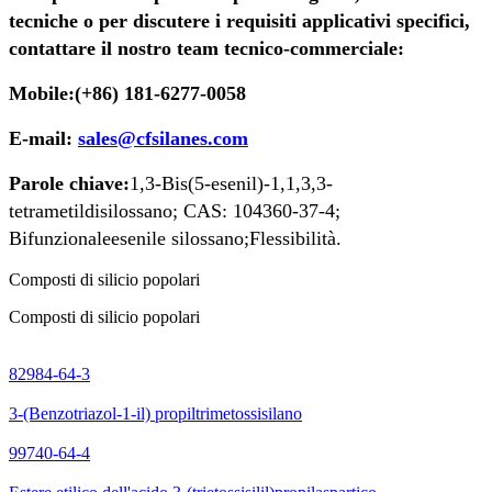
tecniche o per discutere i requisiti applicativi specifici,
contattare il nostro team tecnico-commerciale:
Mobile:
(+86) 181-6277-0058
E-mail:
sales@cfsilanes.com
Parole chiave:
1,3-Bis(5-esenil)-1,1,3,3-
tetrametildisilossano; CAS: 104360-37-4;
Bifunzionale
esenile s
ilossano;
Flessibilità.
Composti di silicio popolari
Composti di silicio popolari
82984-64-3
3-(Benzotriazol-1-il) propiltrimetossisilano
99740-64-4