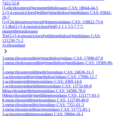
7422-52-8
(3-glicidossipropil)pentametildisilossano CAS: 18044-44-5
2-(3,4-epossicicloesil)etilbis(trimetilsilossi)metilsilano CAS: 65842-
29-7
[3-(Glicidossietossi)propil]trimetossisilano CAS: 118822-75-6
3,5-Bis[2-(3,4-epossicicloesil)etil]-1,1,1,3,5,7,7,7-
ottametiltetrasilossano
Tris[2-(3,4-epossicicloesil)etildimetilsilossi]metilsilano CAS:
121239-71-2
Acrilossisilani
3-metacrilossipropiltris(trimetilsilossi)silano CAS: 17096-07-0
3-metacriloilossipropilbis(trimetilsilossi)metilsilano CAS: 19309-90-
1
3-metacrilossipropildimetilclorosilano CAS: 24636-31-5
3-acrilossipropiltris(trimetilsilossi)silano CAS: 17096-12-7
3-acrilossipropiltrimetossisilano CAS: 4369-14-6
3-acrilossipropilmetildimetossisilano CAS: 13732-00-8
Metacrilossimetiltrimetossisilano CAS: 54586-78-6
(Metacrilossimetile)metildimetossisilano CAS: 121177-93-3
8-metacrilossiottiltrimetossisilano CAS: 122749-49-9
3-metacrilossipropiltriclorosilano CAS: 7351-61-3
3-metacrilossipropiltriacetossisilano CAS: 51772-85-1
3-acetossipropiltrimetossisilano CAS: 59004-18-1