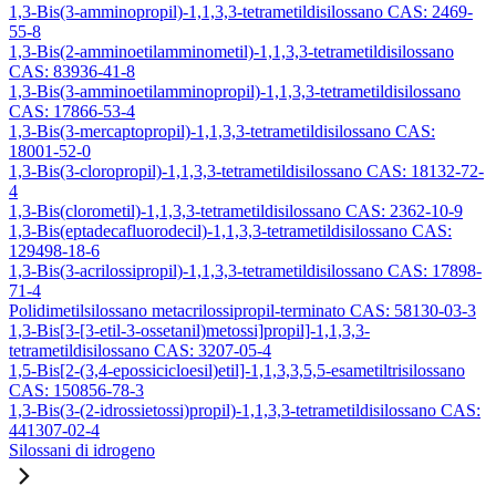
1,3-Bis(3-amminopropil)-1,1,3,3-tetrametildisilossano CAS: 2469-
55-8
1,3-Bis(2-amminoetilamminometil)-1,1,3,3-tetrametildisilossano
CAS: 83936-41-8
1,3-Bis(3-amminoetilamminopropil)-1,1,3,3-tetrametildisilossano
CAS: 17866-53-4
1,3-Bis(3-mercaptopropil)-1,1,3,3-tetrametildisilossano CAS:
18001-52-0
1,3-Bis(3-cloropropil)-1,1,3,3-tetrametildisilossano CAS: 18132-72-
4
1,3-Bis(clorometil)-1,1,3,3-tetrametildisilossano CAS: 2362-10-9
1,3-Bis(eptadecafluorodecil)-1,1,3,3-tetrametildisilossano CAS:
129498-18-6
1,3-Bis(3-acrilossipropil)-1,1,3,3-tetrametildisilossano CAS: 17898-
71-4
Polidimetilsilossano metacrilossipropil-terminato CAS: 58130-03-3
1,3-Bis[3-[3-etil-3-ossetanil)metossi]propil]-1,1,3,3-
tetrametildisilossano CAS: 3207-05-4
1,5-Bis[2-(3,4-epossicicloesil)etil]-1,1,3,3,5,5-esametiltrisilossano
CAS: 150856-78-3
1,3-Bis(3-(2-idrossietossi)propil)-1,1,3,3-tetrametildisilossano CAS:
441307-02-4
Silossani di idrogeno