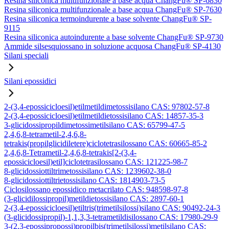
Resina siliconica multifunzionale a base acqua ChangFu® SP-6830
Resina siliconica multifunzionale a base acqua ChangFu® SP-7630
Resina siliconica termoindurente a base solvente ChangFu® SP-
9115
Resina siliconica autoindurente a base solvente ChangFu® SP-9730
Ammide silsesquiossano in soluzione acquosa ChangFu® SP-4130
Silani speciali
Silani epossidici
2-(3,4-epossicicloesil)etilmetildimetossisilano CAS: 97802-57-8
2-(3,4-epossicicloesil)etilmetildietossisilano CAS: 14857-35-3
3-glicidossipropildimetossimetilsilano CAS: 65799-47-5
2,4,6,8-tetrametil-2,4,6,8-
tetrakis(propilglicidiletere)ciclotetrasilossano CAS: 60665-85-2
2,4,6,8-Tetrametil-2,4,6,8-tetrakis[2-(3,4-
epossicicloesil)etil]ciclotetrasilossano CAS: 121225-98-7
8-glicidossiottiltrimetossisilano CAS: 1239602-38-0
8-glicidossiottiltrietossisilano CAS: 1814903-73-5
Ciclosilossano epossidico metacrilato CAS: 948598-97-8
(3-glicidilossipropil)metildietossisilano CAS: 2897-60-1
2-(3,4-epossicicloesil)etiltris(trimetilsilossi)silano CAS: 90492-24-3
(3-glicidossipropil)-1,1,3,3-tetrametildisilossano CAS: 17980-29-9
3-(2,3-epossipropossi)propilbis(trimetilsilossi)metilsilano CAS: