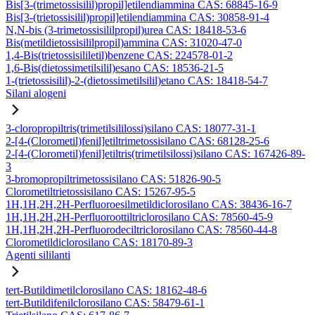
Bis[3-(trimetossisilil)propil]etilendiammina CAS: 68845-16-9
Bis[3-(trietossisilil)propil]etilendiammina CAS: 30858-91-4
N,N-bis (3-trimetossisililpropil)urea CAS: 18418-53-6
Bis(metildietossisililpropil)ammina CAS: 31020-47-0
1,4-Bis(trietossisililetil)benzene CAS: 224578-01-2
1,6-Bis(dietossimetilsilil)esano CAS: 18536-21-5
1-(trietossisilil)-2-(dietossimetilsilil)etano CAS: 18418-54-7
Silani alogeni
3-cloropropiltris(trimetilsililossi)silano CAS: 18077-31-1
2-[4-(Clorometil)fenil]etiltrimetossisilano CAS: 68128-25-6
2-[4-(Clorometil)fenil]etiltris(trimetilsilossi)silano CAS: 167426-89-
3
3-bromopropiltrimetossisilano CAS: 51826-90-5
Clorometiltrietossisilano CAS: 15267-95-5
1H,1H,2H,2H-Perfluoroesilmetildiclorosilano CAS: 38436-16-7
1H,1H,2H,2H-Perfluoroottiltriclorosilano CAS: 78560-45-9
1H,1H,2H,2H-Perfluorodeciltriclorosilano CAS: 78560-44-8
Clorometildiclorosilano CAS: 18170-89-3
Agenti sililanti
tert-Butildimetilclorosilano CAS: 18162-48-6
tert-Butildifenilclorosilano CAS: 58479-61-1