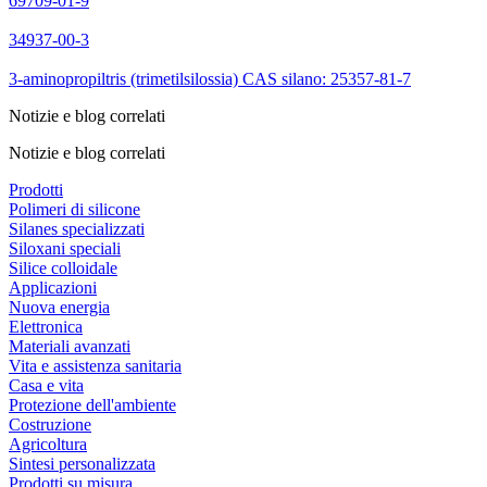
69709-01-9
34937-00-3
3-aminopropiltris (trimetilsilossia) CAS silano: 25357-81-7
Notizie e blog correlati
Notizie e blog correlati
Prodotti
Polimeri di silicone
Silanes specializzati
Siloxani speciali
Silice colloidale
Applicazioni
Nuova energia
Elettronica
Materiali avanzati
Vita e assistenza sanitaria
Casa e vita
Protezione dell'ambiente
Costruzione
Agricoltura
Sintesi personalizzata
Prodotti su misura