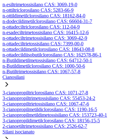
n-esiltrimetossisilano CAS: 3069-19-0
n-ottiltriclorosilano CAS: 5283-66-9
n-ottildimetilclorosilano CAS: 18162-84-0
n-dodecildimetilclorosilano CAS: 66604-31-7
n-ottadeciltriclorosilano CAS: 112-04-9
n-esadeciltrimetossisilano CAS: 16415-12-6
n-ottadeciltrimetossisilano CAS: 3069-42-9
n-ottadeciltrietossisilano CAS: 7399-00-0
n-ottadecildimetilclorosilano CAS: 18643-08-8
n-ottadecildiisobutilclorosilano CAS: 162578-86-1
n-Butildimetilmetossisilano CAS: 64712-50-1
n-Butildimetilclorosilano CAS: 1000-50-6
n-Butiltrimetossisilano CAS: 1067-57-8
Cianosilani
3-cianopropiltriclorosilano CAS: 1071-27-8
3-cianopropiltrimetossisilano CAS: 55453-24-2
3-cianopropiltrietossisilano CAS: 1067-47-6
3-cianopropilmetildiclorosilano CAS: 1190-16-5
3-cianopropilmetildimetossisilano CAS: 153723-40-1
3-cianopropildimetilclorosilano CAS: 18156-15-5
2-cianoetiltrimetossisilano CAS: 2526-62-7
Silani isocianato