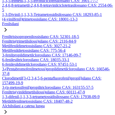
1,3,5-trimetil-1,3,5-trivinilciclotrisilossano CAS: 3901-77-7
2,4,6,8-tetrametil-2,4,6,8-tetravinilciclotetrasilossano CAS: 2554-06-
5
1,3-Divinil-1,1,3,3-Tetrametossidisilossano CAS: 18293-85-1
(4-vinilfenil)trimetossisilano CAS: 18001-13-3
Fenilsilani
Feniltrisisopropenilossisilano CAS: 52301-18-5
Feniltris(trimetilsilossi)silano CAS: 2116-84-9
Metilfenildimetossisilano CAS: 3027-21-2
Metilfenildietossisilano CAS: 775-56-4
3-fenilpropildimetilclorosilano CAS: 17146-09-7
6-fenilesiltriclorosilano CAS: 18035-33-1
6-fenilesildimetilclorosilano CAS: 97451-53-1
3-(Pentabromofenilmetossi)propildimetilclorosilano CAS: 166546-
37-8
Clorodimetil[3-(2,3,4,5,6-pentafluorofenil)propil]silano CAS:
157499-19-9
3-(p-metossifenil)propiltriclorosilano CAS: 163155-57-5
Feniltris(vinildimetilsilossi)silano CAS: 60111-47-9
1,3-difenil-1,1,3,3-tetrametossidisilossano CAS: 17938-09-9
Metildifenilmetossisilano CAS: 18407-48-2
Alchilsilani a catena lunga