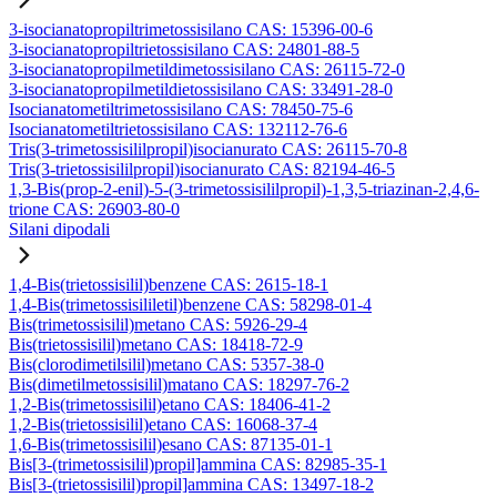
3-isocianatopropiltrimetossisilano CAS: 15396-00-6
3-isocianatopropiltrietossisilano CAS: 24801-88-5
3-isocianatopropilmetildimetossisilano CAS: 26115-72-0
3-isocianatopropilmetildietossisilano CAS: 33491-28-0
Isocianatometiltrimetossisilano CAS: 78450-75-6
Isocianatometiltrietossisilano CAS: 132112-76-6
Tris(3-trimetossisililpropil)isocianurato CAS: 26115-70-8
Tris(3-trietossisililpropil)isocianurato CAS: 82194-46-5
1,3-Bis(prop-2-enil)-5-(3-trimetossisililpropil)-1,3,5-triazinan-2,4,6-
trione CAS: 26903-80-0
Silani dipodali
1,4-Bis(trietossisilil)benzene CAS: 2615-18-1
1,4-Bis(trimetossisililetil)benzene CAS: 58298-01-4
Bis(trimetossisilil)metano CAS: 5926-29-4
Bis(trietossisilil)metano CAS: 18418-72-9
Bis(clorodimetilsilil)metano CAS: 5357-38-0
Bis(dimetilmetossisilil)matano CAS: 18297-76-2
1,2-Bis(trimetossisilil)etano CAS: 18406-41-2
1,2-Bis(trietossisilil)etano CAS: 16068-37-4
1,6-Bis(trimetossisilil)esano CAS: 87135-01-1
Bis[3-(trimetossisilil)propil]ammina CAS: 82985-35-1
Bis[3-(trietossisilil)propil]ammina CAS: 13497-18-2