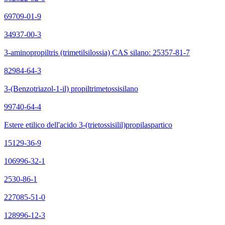
69709-01-9
34937-00-3
3-aminopropiltris (trimetilsilossia) CAS silano: 25357-81-7
82984-64-3
3-(Benzotriazol-1-il) propiltrimetossisilano
99740-64-4
Estere etilico dell'acido 3-(trietossisilil)propilaspartico
15129-36-9
106996-32-1
2530-86-1
227085-51-0
128996-12-3