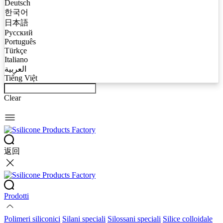
Deutsch
한국어
日本語
Русский
Português
Türkçe
Italiano
العربية
Tiếng Việt
Clear
返回
Prodotti
Polimeri siliconici
Silani speciali
Silossani speciali
Silice colloidale