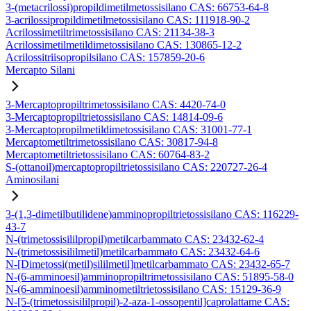
3-(metacrilossi)propildimetilmetossisilano CAS: 66753-64-8
3-acrilossipropildimetilmetossisilano CAS: 111918-90-2
Acrilossimetiltrimetossisilano CAS: 21134-38-3
Acrilossimetilmetildimetossisilano CAS: 130865-12-2
Acrilossitriisopropilsilano CAS: 157859-20-6
Mercapto Silani
3-Mercaptopropiltrimetossisilano CAS: 4420-74-0
3-Mercaptopropiltrietossisilano CAS: 14814-09-6
3-Mercaptopropilmetildimetossisilano CAS: 31001-77-1
Mercaptometiltrimetossisilano CAS: 30817-94-8
Mercaptometiltrietossisilano CAS: 60764-83-2
S-(ottanoil)mercaptopropiltrietossisilano CAS: 220727-26-4
Aminosilani
3-(1,3-dimetilbutilidene)amminopropiltrietossisilano CAS: 116229-
43-7
N-(trimetossisililpropil)metilcarbammato CAS: 23432-62-4
N-(trimetossisililmetil)metilcarbammato CAS: 23432-64-6
N-[Dimetossi(metil)sililmetil]metilcarbammato CAS: 23432-65-7
N-(6-amminoesil)amminopropiltrimetossisilano CAS: 51895-58-0
N-(6-amminoesil)amminometiltrietossisilano CAS: 15129-36-9
N-[5-(trimetossisililpropil)-2-aza-1-ossopentil]caprolattame CAS: