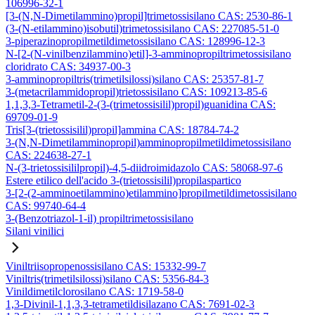
106996-32-1
[3-(N,N-Dimetilammino)propil]trimetossisilano CAS: 2530-86-1
(3-(N-etilammino)isobutil)trimetossisilano CAS: 227085-51-0
3-piperazinopropilmetildimetossisilano CAS: 128996-12-3
N-[2-(N-vinilbenzilammino)etil]-3-amminopropiltrimetossisilano
cloridrato CAS: 34937-00-3
3-amminopropiltris(trimetilsilossi)silano CAS: 25357-81-7
3-(metacrilammidopropil)trietossisilano CAS: 109213-85-6
1,1,3,3-Tetrametil-2-(3-(trimetossisilil)propil)guanidina CAS:
69709-01-9
Tris[3-(trietossisilil)propil]ammina CAS: 18784-74-2
3-(N,N-Dimetilamminopropil)amminopropilmetildimetossisilano
CAS: 224638-27-1
N-(3-trietossisililpropil)-4,5-diidroimidazolo CAS: 58068-97-6
Estere etilico dell'acido 3-(trietossisilil)propilaspartico
3-[2-(2-amminoetilammino)etilammino]propilmetildimetossisilano
CAS: 99740-64-4
3-(Benzotriazol-1-il) propiltrimetossisilano
Silani vinilici
Viniltriisopropenossisilano CAS: 15332-99-7
Viniltris(trimetilsilossi)silano CAS: 5356-84-3
Vinildimetilclorosilano CAS: 1719-58-0
1,3-Divinil-1,1,3,3-tetrametildisilazano CAS: 7691-02-3