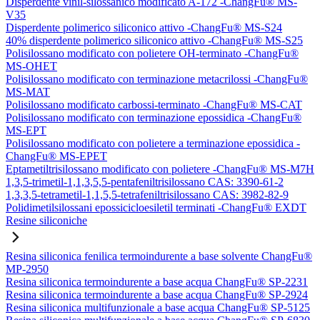
Disperdente vinil-silossanico modificato A-172 -ChangFu® MS-
V35
Disperdente polimerico siliconico attivo -ChangFu® MS-S24
40% disperdente polimerico siliconico attivo -ChangFu® MS-S25
Polisilossano modificato con polietere OH-terminato -ChangFu®
MS-OHET
Polisilossano modificato con terminazione metacrilossi -ChangFu®
MS-MAT
Polisilossano modificato carbossi-terminato -ChangFu® MS-CAT
Polisilossano modificato con terminazione epossidica -ChangFu®
MS-EPT
Polisilossano modificato con polietere a terminazione epossidica -
ChangFu® MS-EPET
Eptametiltrisilossano modificato con polietere -ChangFu® MS-M7H
1,3,5-trimetil-1,1,3,5,5-pentafeniltrisilossano CAS: 3390-61-2
1,3,3,5-tetrametil-1,1,5,5-tetrafeniltrisilossano CAS: 3982-82-9
Polidimetilsilossani epossicicloesiletil terminati -ChangFu® EXDT
Resine siliconiche
Resina siliconica fenilica termoindurente a base solvente ChangFu®
MP-2950
Resina siliconica termoindurente a base acqua ChangFu® SP-2231
Resina siliconica termoindurente a base acqua ChangFu® SP-2924
Resina siliconica multifunzionale a base acqua ChangFu® SP-5125