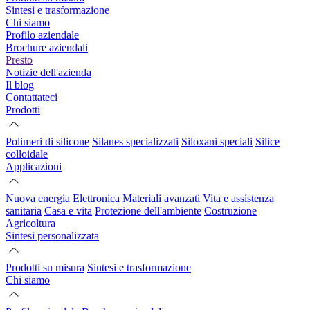
Sintesi e trasformazione
Chi siamo
Profilo aziendale
Brochure aziendali
Presto
Notizie dell'azienda
Il blog
Contattateci
Prodotti
Polimeri di silicone
Silanes specializzati
Siloxani speciali
Silice
colloidale
Applicazioni
Nuova energia
Elettronica
Materiali avanzati
Vita e assistenza
sanitaria
Casa e vita
Protezione dell'ambiente
Costruzione
Agricoltura
Sintesi personalizzata
Prodotti su misura
Sintesi e trasformazione
Chi siamo