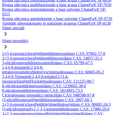
Resina siliconica multifunzionale a base acqua ChangFu® SP-6830
Resina siliconica multifunzionale a base acqua ChangFu® SP-7630
Resina siliconica termoindurente a base solvente ChangFu® SP-
9115
Resina siliconica autoindurente a base solvente ChangFu® SP-9730
Ammide silsesquiossano in soluzione acquosa ChangFu® SP-4130
Silani speciali
Silani epossidici
2-(3,4-epossicicloesil)etilmetildimetossisilano CAS: 97802-57-8
2-(3,4-epossicicloesil)etilmetildietossisilano CAS: 14857-35-3
3-glicidossipropildimetossimetilsilano CAS: 65799-47-5
2,4,6,8-tetrametil-2,4,6,8-
tetrakis(propilglicidiletere)ciclotetrasilossano CAS: 60665-85-2
2,4,6,8-Tetrametil-2,4,6,8-tetrakis[2-(3,4-
epossicicloesil)etil]ciclotetrasilossano CAS: 121225-98-7
8-glicidossiottiltrimetossisilano CAS: 1239602-38-0
8-glicidossiottiltrietossisilano CAS: 1814903-73-5
Ciclosilossano epossidico metacrilato CAS: 948598-97-8
(3-glicidilossipropil)metildietossisilano CAS: 2897-60-1
2-(3,4-epossicicloesil)etiltris(trimetilsilossi)silano CAS: 90492-24-3
(3-glicidossipropil)-1,1,3,3-tetrametildisilossano CAS: 17980-29-9
3-(2,3-epossipropossi)propilbis(trimetilsilossi)metilsilano CAS: