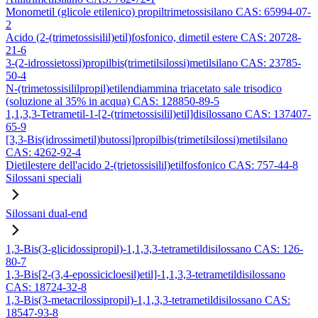
Monometil (glicole etilenico) propiltrimetossisilano CAS: 65994-07-
2
Acido (2-(trimetossisilil)etil)fosfonico, dimetil estere CAS: 20728-
21-6
3-(2-idrossietossi)propilbis(trimetilsilossi)metilsilano CAS: 23785-
50-4
N-(trimetossisililpropil)etilendiammina triacetato sale trisodico
(soluzione al 35% in acqua) CAS: 128850-89-5
1,1,3,3-Tetrametil-1-[2-(trimetossisilil)etil]disilossano CAS: 137407-
65-9
[3,3-Bis(idrossimetil)butossi]propilbis(trimetilsilossi)metilsilano
CAS: 4262-92-4
Dietilestere dell'acido 2-(trietossisilil)etilfosfonico CAS: 757-44-8
Silossani speciali
Silossani dual-end
1,3-Bis(3-glicidossipropil)-1,1,3,3-tetrametildisilossano CAS: 126-
80-7
1,3-Bis[2-(3,4-epossicicloesil)etil]-1,1,3,3-tetrametildisilossano
CAS: 18724-32-8
1,3-Bis(3-metacrilossipropil)-1,1,3,3-tetrametildisilossano CAS:
18547-93-8