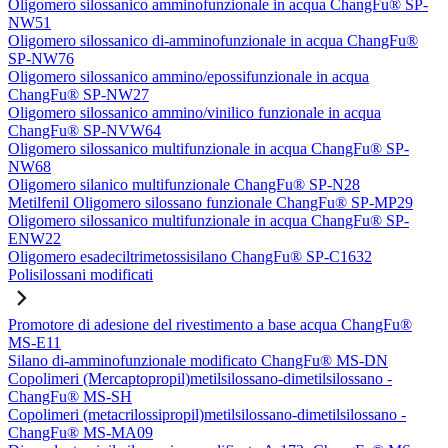
Oligomero silossanico amminofunzionale in acqua ChangFu® SP-
NW51
Oligomero silossanico di-amminofunzionale in acqua ChangFu®
SP-NW76
Oligomero silossanico ammino/epossifunzionale in acqua
ChangFu® SP-NW27
Oligomero silossanico ammino/vinilico funzionale in acqua
ChangFu® SP-NVW64
Oligomero silossanico multifunzionale in acqua ChangFu® SP-
NW68
Oligomero silanico multifunzionale ChangFu® SP-N28
Metilfenil Oligomero silossano funzionale ChangFu® SP-MP29
Oligomero silossanico multifunzionale in acqua ChangFu® SP-
ENW22
Oligomero esadeciltrimetossisilano ChangFu® SP-C1632
Polisilossani modificati
Promotore di adesione del rivestimento a base acqua ChangFu®
MS-E11
Silano di-amminofunzionale modificato ChangFu® MS-DN
Copolimeri (Mercaptopropil)metilsilossano-dimetilsilossano -
ChangFu® MS-SH
Copolimeri (metacrilossipropil)metilsilossano-dimetilsilossano -
ChangFu® MS-MA09