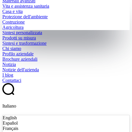
Materiali avanzati
Vita e assistenza sanitaria
Casa e vita
Protezione dell'ambiente
Costruzione
Agricoltura
Sintesi personalizzata
Prodotti su misura
Sintesi e trasformazione
Chi siamo
Profilo aziendale
Brochure aziendali
Notizia
Notizie dell'azienda
I blog
Contattaci
Italiano
English
Español
Français