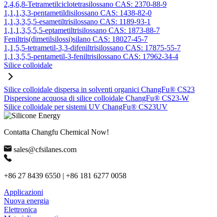
2,4,6,8-Tetrametilciclotetrasilossano CAS: 2370-88-9
1,1,1,3,3-pentametildisilossano CAS: 1438-82-0
1,1,3,3,5,5-esametiltrisilossano CAS: 1189-93-1
1,1,1,3,5,5,5-eptametiltrisilossano CAS: 1873-88-7
Feniltris(dimetilsilossi)silano CAS: 18027-45-7
1,1,5,5-tetrametil-3,3-difeniltrisilossano CAS: 17875-55-7
1,1,3,5,5-pentametil-3-feniltrisilossano CAS: 17962-34-4
Silice colloidale
Silice colloidale dispersa in solventi organici ChangFu® CS23
Dispersione acquosa di silice colloidale ChangFu® CS23-W
Silice colloidale per sistemi UV ChangFu® CS23UV
Contatta Changfu Chemical Now!
sales@cfsilanes.com
+86 27 8439 6550 | +86 181 6277 0058
Applicazioni
Nuova energia
Elettronica