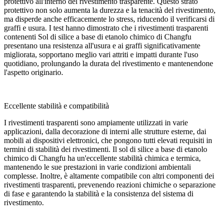
protettivo all'interno del rivestimento trasparente. Questo strato
protettivo non solo aumenta la durezza e la tenacità del rivestimento,
ma disperde anche efficacemente lo stress, riducendo il verificarsi di
graffi e usura. I test hanno dimostrato che i rivestimenti trasparenti
contenenti Sol di silice a base di etanolo chimico di Changfu
presentano una resistenza all'usura e ai graffi significativamente
migliorata, sopportano meglio vari attriti e impatti durante l'uso
quotidiano, prolungando la durata del rivestimento e mantenendone
l'aspetto originario.
Eccellente stabilità e compatibilità
I rivestimenti trasparenti sono ampiamente utilizzati in varie
applicazioni, dalla decorazione di interni alle strutture esterne, dai
mobili ai dispositivi elettronici, che pongono tutti elevati requisiti in
termini di stabilità dei rivestimenti. Il sol di silice a base di etanolo
chimico di Changfu ha un'eccellente stabilità chimica e termica,
mantenendo le sue prestazioni in varie condizioni ambientali
complesse. Inoltre, è altamente compatibile con altri componenti dei
rivestimenti trasparenti, prevenendo reazioni chimiche o separazione
di fase e garantendo la stabilità e la consistenza del sistema di
rivestimento.