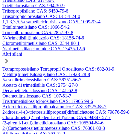
Trietilsilano CAS: 617-86-7
Trietilclorosilano CAS: 994-30-9
Triisopropilsilano CAS: 6459-79-6
Triisopropilclorosilano CAS: 13154-24-0
1,1,3,3,5,5-esametilciclotrisilazano CAS: 1009-93-4
Etiniltrimetilsilano CAS: 1066-54-2
Trimetilbromosilano CAS: 2857-97-8
N-(trimetilsilil)imidazolo CAS: 18156-74-6
Clorometiltrimetilsilano CAS: 2344-80-1
N-trimetilsililacetammide CAS: 13435-12-6
Altri silani
Tetrapropossisilano Tetrapropil Ortosilicato CAS: 682-01-9
Metiltri(trimetilsilossi)silano CAS: 17928-28-8
5-eseniltrimetossisilano CAS: 58751-56-7
Acetato di trimetilsilile CAS: 2754-27-0
Decametiltetrasilossano CAS: 141-62-8
Ottametiltrisilossano CAS: 107-51-7
Tris(trimetilsilossi)clorosilano CAS: 17905-99-6
Acido trietossisililpropilmaleammico CAS: 33525-68-7
2-idrossi-4-(3-trietossisililpropossi)difenilchetone CAS: 79876-59-8
Cloro-dimetil-(2-naftalenil-2-etil)silano CAS: 94847-57-7
(2-pirenil-1-etil)dimetilclorosilano CAS: 105594-64-6
2-(Carbometossi)etiltrimetossisilano CAS: 76301-00-3
Alliltrimetilsilano CAS: 762-72-1