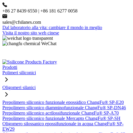
+86 27 8439 6550 | +86 181 6277 0058
sales@cfsilanes.com
Dal laboratorio alla vita: cambiare il mondo in meglio
Visita il nostro sito web cinese
Prodotti
Polimeri siliconici
Oligomeri silanici
Prepolimero siliconico funzionale epossidico ChangFu® SP-E20
Prepolimero siliconico diamminofunzionale ChangFu® SP-DN46
Prepolimero siliconico acrilossifunzionale ChangFu® SP-A70
Prepolimero siliconico funzionale Mercapto ChangFu® SP-SH
Oligomero silossanico epossifunzionale in acqua ChangFu® SP-
EW29