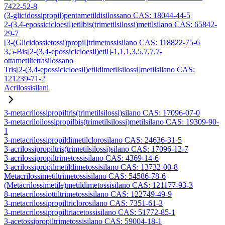
7422-52-8
(3-glicidossipropil)pentametildisilossano CAS: 18044-44-5
2-(3,4-epossicicloesil)etilbis(trimetilsilossi)metilsilano CAS: 65842-
29-7
[3-(Glicidossietossi)propil]trimetossisilano CAS: 118822-75-6
3,5-Bis[2-(3,4-epossicicloesil)etil]-1,1,1,3,5,7,7,7-
ottametiltetrasilossano
Tris[2-(3,4-epossicicloesil)etildimetilsilossi]metilsilano CAS:
121239-71-2
Acrilossisilani
3-metacrilossipropiltris(trimetilsilossi)silano CAS: 17096-07-0
3-metacriloilossipropilbis(trimetilsilossi)metilsilano CAS: 19309-90-
1
3-metacrilossipropildimetilclorosilano CAS: 24636-31-5
3-acrilossipropiltris(trimetilsilossi)silano CAS: 17096-12-7
3-acrilossipropiltrimetossisilano CAS: 4369-14-6
3-acrilossipropilmetildimetossisilano CAS: 13732-00-8
Metacrilossimetiltrimetossisilano CAS: 54586-78-6
(Metacrilossimetile)metildimetossisilano CAS: 121177-93-3
8-metacrilossiottiltrimetossisilano CAS: 122749-49-9
3-metacrilossipropiltriclorosilano CAS: 7351-61-3
3-metacrilossipropiltriacetossisilano CAS: 51772-85-1
3-acetossipropiltrimetossisilano CAS: 59004-18-1