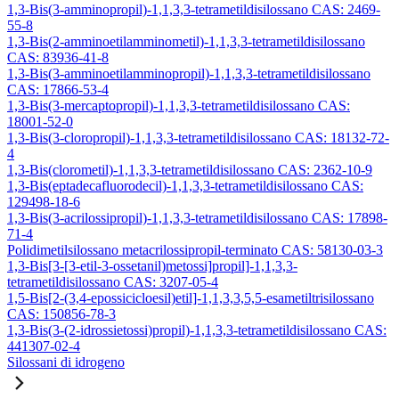
1,3-Bis(3-amminopropil)-1,1,3,3-tetrametildisilossano CAS: 2469-
55-8
1,3-Bis(2-amminoetilamminometil)-1,1,3,3-tetrametildisilossano
CAS: 83936-41-8
1,3-Bis(3-amminoetilamminopropil)-1,1,3,3-tetrametildisilossano
CAS: 17866-53-4
1,3-Bis(3-mercaptopropil)-1,1,3,3-tetrametildisilossano CAS:
18001-52-0
1,3-Bis(3-cloropropil)-1,1,3,3-tetrametildisilossano CAS: 18132-72-
4
1,3-Bis(clorometil)-1,1,3,3-tetrametildisilossano CAS: 2362-10-9
1,3-Bis(eptadecafluorodecil)-1,1,3,3-tetrametildisilossano CAS:
129498-18-6
1,3-Bis(3-acrilossipropil)-1,1,3,3-tetrametildisilossano CAS: 17898-
71-4
Polidimetilsilossano metacrilossipropil-terminato CAS: 58130-03-3
1,3-Bis[3-[3-etil-3-ossetanil)metossi]propil]-1,1,3,3-
tetrametildisilossano CAS: 3207-05-4
1,5-Bis[2-(3,4-epossicicloesil)etil]-1,1,3,3,5,5-esametiltrisilossano
CAS: 150856-78-3
1,3-Bis(3-(2-idrossietossi)propil)-1,1,3,3-tetrametildisilossano CAS:
441307-02-4
Silossani di idrogeno