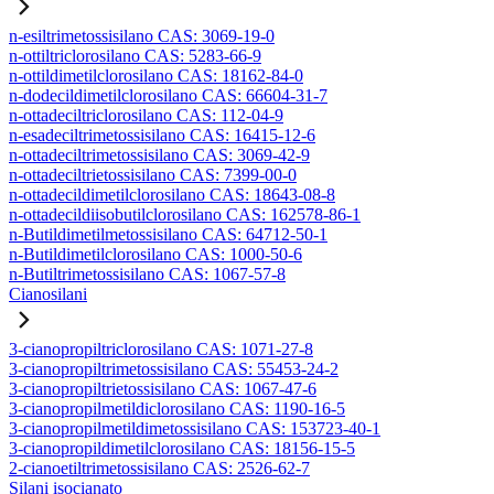
n-esiltrimetossisilano CAS: 3069-19-0
n-ottiltriclorosilano CAS: 5283-66-9
n-ottildimetilclorosilano CAS: 18162-84-0
n-dodecildimetilclorosilano CAS: 66604-31-7
n-ottadeciltriclorosilano CAS: 112-04-9
n-esadeciltrimetossisilano CAS: 16415-12-6
n-ottadeciltrimetossisilano CAS: 3069-42-9
n-ottadeciltrietossisilano CAS: 7399-00-0
n-ottadecildimetilclorosilano CAS: 18643-08-8
n-ottadecildiisobutilclorosilano CAS: 162578-86-1
n-Butildimetilmetossisilano CAS: 64712-50-1
n-Butildimetilclorosilano CAS: 1000-50-6
n-Butiltrimetossisilano CAS: 1067-57-8
Cianosilani
3-cianopropiltriclorosilano CAS: 1071-27-8
3-cianopropiltrimetossisilano CAS: 55453-24-2
3-cianopropiltrietossisilano CAS: 1067-47-6
3-cianopropilmetildiclorosilano CAS: 1190-16-5
3-cianopropilmetildimetossisilano CAS: 153723-40-1
3-cianopropildimetilclorosilano CAS: 18156-15-5
2-cianoetiltrimetossisilano CAS: 2526-62-7
Silani isocianato