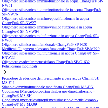
Oligomero silossanico amminofunzionale in acqua ChangFu® SP-
NW51
Oligomero silossanico di-amminofunzionale in acqua ChangFu®
SP-NW76
Oligomero silossanico ammino/epossifunzionale in acqua
ChangFu® SP-NW27
Oligomero silossanico ammino/vinilico funzionale in acqua
ChangFu® SP-NVW64
Oligomero silossanico multifunzionale in acqua ChangFu® SP-
NW68
Oligomero silanico multifunzionale ChangFu® SP-N28
Metilfenil Oligomero silossano funzionale ChangFu® SP-MP29
Oligomero silossanico multifunzionale in acqua ChangFu® SP-
ENW22
Oligomero esadeciltrimetossisilano ChangFu® SP-C1632
Polisilossani modificati
Promotore di adesione del rivestimento a base acqua ChangFu®
MS-E11
Silano di-amminofunzionale modificato ChangFu® MS-DN
Copolimeri (Mercaptopropil)metilsilossano-dimetilsilossano -
ChangFu® MS-SH
Copolimeri (metacrilossipropil)metilsilossano-dimetilsilossano -
ChangFu® MS-MA09