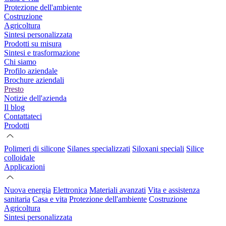
Protezione dell'ambiente
Costruzione
Agricoltura
Sintesi personalizzata
Prodotti su misura
Sintesi e trasformazione
Chi siamo
Profilo aziendale
Brochure aziendali
Presto
Notizie dell'azienda
Il blog
Contattateci
Prodotti
Polimeri di silicone
Silanes specializzati
Siloxani speciali
Silice
colloidale
Applicazioni
Nuova energia
Elettronica
Materiali avanzati
Vita e assistenza
sanitaria
Casa e vita
Protezione dell'ambiente
Costruzione
Agricoltura
Sintesi personalizzata