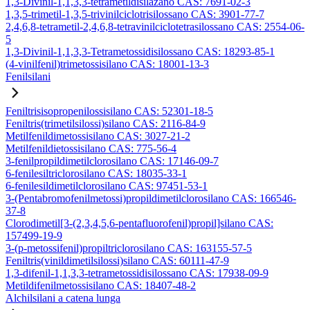
1,3-Divinil-1,1,3,3-tetrametildisilazano CAS: 7691-02-3
1,3,5-trimetil-1,3,5-trivinilciclotrisilossano CAS: 3901-77-7
2,4,6,8-tetrametil-2,4,6,8-tetravinilciclotetrasilossano CAS: 2554-06-
5
1,3-Divinil-1,1,3,3-Tetrametossidisilossano CAS: 18293-85-1
(4-vinilfenil)trimetossisilano CAS: 18001-13-3
Fenilsilani
Feniltrisisopropenilossisilano CAS: 52301-18-5
Feniltris(trimetilsilossi)silano CAS: 2116-84-9
Metilfenildimetossisilano CAS: 3027-21-2
Metilfenildietossisilano CAS: 775-56-4
3-fenilpropildimetilclorosilano CAS: 17146-09-7
6-fenilesiltriclorosilano CAS: 18035-33-1
6-fenilesildimetilclorosilano CAS: 97451-53-1
3-(Pentabromofenilmetossi)propildimetilclorosilano CAS: 166546-
37-8
Clorodimetil[3-(2,3,4,5,6-pentafluorofenil)propil]silano CAS:
157499-19-9
3-(p-metossifenil)propiltriclorosilano CAS: 163155-57-5
Feniltris(vinildimetilsilossi)silano CAS: 60111-47-9
1,3-difenil-1,1,3,3-tetrametossidisilossano CAS: 17938-09-9
Metildifenilmetossisilano CAS: 18407-48-2
Alchilsilani a catena lunga