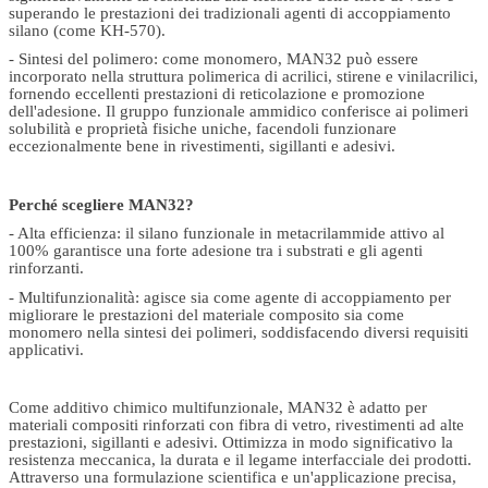
superando le prestazioni dei tradizionali agenti di accoppiamento
silano (come KH-570).
- Sintesi del polimero: come monomero, MAN32 può essere
incorporato nella struttura polimerica di acrilici, stirene e vinilacrilici,
fornendo eccellenti prestazioni di reticolazione e promozione
dell'adesione. Il gruppo funzionale ammidico conferisce ai polimeri
solubilità e proprietà fisiche uniche, facendoli funzionare
eccezionalmente bene in rivestimenti, sigillanti e adesivi.
Perché scegliere MAN32?
- Alta efficienza: il silano funzionale in metacrilammide attivo al
100% garantisce una forte adesione tra i substrati e gli agenti
rinforzanti.
- Multifunzionalità: agisce sia come agente di accoppiamento per
migliorare le prestazioni del materiale composito sia come
monomero nella sintesi dei polimeri, soddisfacendo diversi requisiti
applicativi.
Come additivo chimico multifunzionale, MAN32 è adatto per
materiali compositi rinforzati con fibra di vetro, rivestimenti ad alte
prestazioni, sigillanti e adesivi. Ottimizza in modo significativo la
resistenza meccanica, la durata e il legame interfacciale dei prodotti.
Attraverso una formulazione scientifica e un'applicazione precisa,