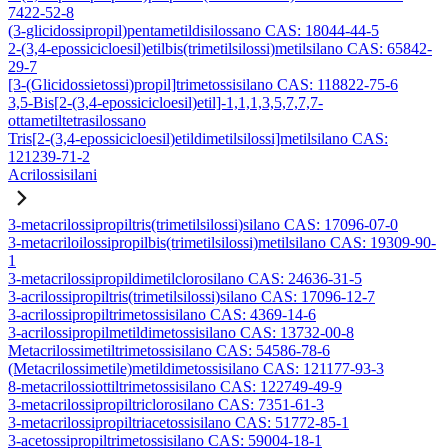
7422-52-8
(3-glicidossipropil)pentametildisilossano CAS: 18044-44-5
2-(3,4-epossicicloesil)etilbis(trimetilsilossi)metilsilano CAS: 65842-
29-7
[3-(Glicidossietossi)propil]trimetossisilano CAS: 118822-75-6
3,5-Bis[2-(3,4-epossicicloesil)etil]-1,1,1,3,5,7,7,7-
ottametiltetrasilossano
Tris[2-(3,4-epossicicloesil)etildimetilsilossi]metilsilano CAS:
121239-71-2
Acrilossisilani
3-metacrilossipropiltris(trimetilsilossi)silano CAS: 17096-07-0
3-metacriloilossipropilbis(trimetilsilossi)metilsilano CAS: 19309-90-
1
3-metacrilossipropildimetilclorosilano CAS: 24636-31-5
3-acrilossipropiltris(trimetilsilossi)silano CAS: 17096-12-7
3-acrilossipropiltrimetossisilano CAS: 4369-14-6
3-acrilossipropilmetildimetossisilano CAS: 13732-00-8
Metacrilossimetiltrimetossisilano CAS: 54586-78-6
(Metacrilossimetile)metildimetossisilano CAS: 121177-93-3
8-metacrilossiottiltrimetossisilano CAS: 122749-49-9
3-metacrilossipropiltriclorosilano CAS: 7351-61-3
3-metacrilossipropiltriacetossisilano CAS: 51772-85-1
3-acetossipropiltrimetossisilano CAS: 59004-18-1