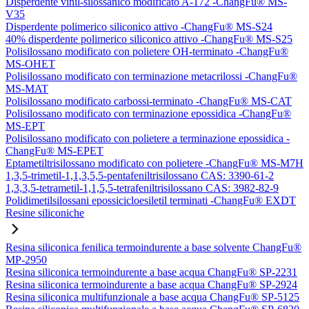
Disperdente vinil-silossanico modificato A-172 -ChangFu® MS-
V35
Disperdente polimerico siliconico attivo -ChangFu® MS-S24
40% disperdente polimerico siliconico attivo -ChangFu® MS-S25
Polisilossano modificato con polietere OH-terminato -ChangFu®
MS-OHET
Polisilossano modificato con terminazione metacrilossi -ChangFu®
MS-MAT
Polisilossano modificato carbossi-terminato -ChangFu® MS-CAT
Polisilossano modificato con terminazione epossidica -ChangFu®
MS-EPT
Polisilossano modificato con polietere a terminazione epossidica -
ChangFu® MS-EPET
Eptametiltrisilossano modificato con polietere -ChangFu® MS-M7H
1,3,5-trimetil-1,1,3,5,5-pentafeniltrisilossano CAS: 3390-61-2
1,3,3,5-tetrametil-1,1,5,5-tetrafeniltrisilossano CAS: 3982-82-9
Polidimetilsilossani epossicicloesiletil terminati -ChangFu® EXDT
Resine siliconiche
Resina siliconica fenilica termoindurente a base solvente ChangFu®
MP-2950
Resina siliconica termoindurente a base acqua ChangFu® SP-2231
Resina siliconica termoindurente a base acqua ChangFu® SP-2924
Resina siliconica multifunzionale a base acqua ChangFu® SP-5125