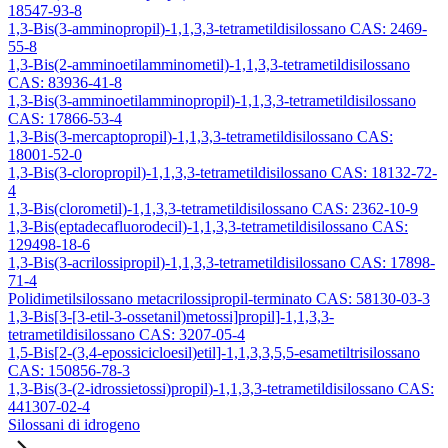
18547-93-8
1,3-Bis(3-amminopropil)-1,1,3,3-tetrametildisilossano CAS: 2469-
55-8
1,3-Bis(2-amminoetilamminometil)-1,1,3,3-tetrametildisilossano
CAS: 83936-41-8
1,3-Bis(3-amminoetilamminopropil)-1,1,3,3-tetrametildisilossano
CAS: 17866-53-4
1,3-Bis(3-mercaptopropil)-1,1,3,3-tetrametildisilossano CAS:
18001-52-0
1,3-Bis(3-cloropropil)-1,1,3,3-tetrametildisilossano CAS: 18132-72-
4
1,3-Bis(clorometil)-1,1,3,3-tetrametildisilossano CAS: 2362-10-9
1,3-Bis(eptadecafluorodecil)-1,1,3,3-tetrametildisilossano CAS:
129498-18-6
1,3-Bis(3-acrilossipropil)-1,1,3,3-tetrametildisilossano CAS: 17898-
71-4
Polidimetilsilossano metacrilossipropil-terminato CAS: 58130-03-3
1,3-Bis[3-[3-etil-3-ossetanil)metossi]propil]-1,1,3,3-
tetrametildisilossano CAS: 3207-05-4
1,5-Bis[2-(3,4-epossicicloesil)etil]-1,1,3,3,5,5-esametiltrisilossano
CAS: 150856-78-3
1,3-Bis(3-(2-idrossietossi)propil)-1,1,3,3-tetrametildisilossano CAS:
441307-02-4
Silossani di idrogeno