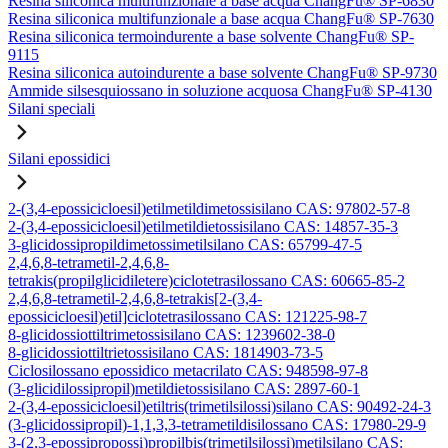
Resina siliconica multifunzionale a base acqua ChangFu® SP-6830
Resina siliconica multifunzionale a base acqua ChangFu® SP-7630
Resina siliconica termoindurente a base solvente ChangFu® SP-
9115
Resina siliconica autoindurente a base solvente ChangFu® SP-9730
Ammide silsesquiossano in soluzione acquosa ChangFu® SP-4130
Silani speciali
Silani epossidici
2-(3,4-epossicicloesil)etilmetildimetossisilano CAS: 97802-57-8
2-(3,4-epossicicloesil)etilmetildietossisilano CAS: 14857-35-3
3-glicidossipropildimetossimetilsilano CAS: 65799-47-5
2,4,6,8-tetrametil-2,4,6,8-
tetrakis(propilglicidiletere)ciclotetrasilossano CAS: 60665-85-2
2,4,6,8-tetrametil-2,4,6,8-tetrakis[2-(3,4-
epossicicloesil)etil]ciclotetrasilossano CAS: 121225-98-7
8-glicidossiottiltrimetossisilano CAS: 1239602-38-0
8-glicidossiottiltrietossisilano CAS: 1814903-73-5
Ciclosilossano epossidico metacrilato CAS: 948598-97-8
(3-glicidilossipropil)metildietossisilano CAS: 2897-60-1
2-(3,4-epossicicloesil)etiltris(trimetilsilossi)silano CAS: 90492-24-3
(3-glicidossipropil)-1,1,3,3-tetrametildisilossano CAS: 17980-29-9
3-(2,3-epossipropossi)propilbis(trimetilsilossi)metilsilano CAS: