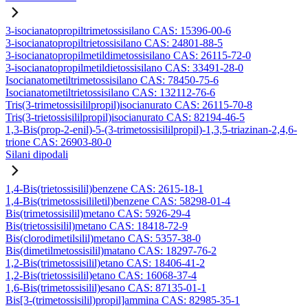
3-isocianatopropiltrimetossisilano CAS: 15396-00-6
3-isocianatopropiltrietossisilano CAS: 24801-88-5
3-isocianatopropilmetildimetossisilano CAS: 26115-72-0
3-isocianatopropilmetildietossisilano CAS: 33491-28-0
Isocianatometiltrimetossisilano CAS: 78450-75-6
Isocianatometiltrietossisilano CAS: 132112-76-6
Tris(3-trimetossisililpropil)isocianurato CAS: 26115-70-8
Tris(3-trietossisililpropil)isocianurato CAS: 82194-46-5
1,3-Bis(prop-2-enil)-5-(3-trimetossisililpropil)-1,3,5-triazinan-2,4,6-
trione CAS: 26903-80-0
Silani dipodali
1,4-Bis(trietossisilil)benzene CAS: 2615-18-1
1,4-Bis(trimetossisililetil)benzene CAS: 58298-01-4
Bis(trimetossisilil)metano CAS: 5926-29-4
Bis(trietossisilil)metano CAS: 18418-72-9
Bis(clorodimetilsilil)metano CAS: 5357-38-0
Bis(dimetilmetossisilil)matano CAS: 18297-76-2
1,2-Bis(trimetossisilil)etano CAS: 18406-41-2
1,2-Bis(trietossisilil)etano CAS: 16068-37-4
1,6-Bis(trimetossisilil)esano CAS: 87135-01-1
Bis[3-(trimetossisilil)propil]ammina CAS: 82985-35-1