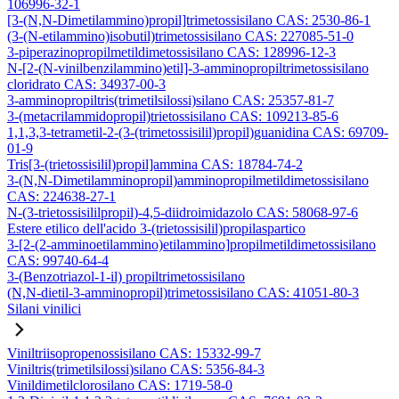
106996-32-1
[3-(N,N-Dimetilammino)propil]trimetossisilano CAS: 2530-86-1
(3-(N-etilammino)isobutil)trimetossisilano CAS: 227085-51-0
3-piperazinopropilmetildimetossisilano CAS: 128996-12-3
N-[2-(N-vinilbenzilammino)etil]-3-amminopropiltrimetossisilano
cloridrato CAS: 34937-00-3
3-amminopropiltris(trimetilsilossi)silano CAS: 25357-81-7
3-(metacrilammidopropil)trietossisilano CAS: 109213-85-6
1,1,3,3-tetrametil-2-(3-(trimetossisilil)propil)guanidina CAS: 69709-
01-9
Tris[3-(trietossisilil)propil]ammina CAS: 18784-74-2
3-(N,N-Dimetilamminopropil)amminopropilmetildimetossisilano
CAS: 224638-27-1
N-(3-trietossisililpropil)-4,5-diidroimidazolo CAS: 58068-97-6
Estere etilico dell'acido 3-(trietossisilil)propilaspartico
3-[2-(2-amminoetilammino)etilammino]propilmetildimetossisilano
CAS: 99740-64-4
3-(Benzotriazol-1-il) propiltrimetossisilano
(N,N-dietil-3-amminopropil)trimetossisilano CAS: 41051-80-3
Silani vinilici
Viniltriisopropenossisilano CAS: 15332-99-7
Viniltris(trimetilsilossi)silano CAS: 5356-84-3
Vinildimetilclorosilano CAS: 1719-58-0