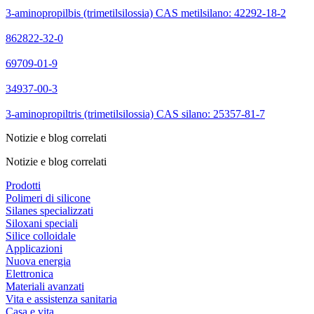
3-aminopropilbis (trimetilsilossia) CAS metilsilano: 42292-18-2
862822-32-0
69709-01-9
34937-00-3
3-aminopropiltris (trimetilsilossia) CAS silano: 25357-81-7
Notizie e blog correlati
Notizie e blog correlati
Prodotti
Polimeri di silicone
Silanes specializzati
Siloxani speciali
Silice colloidale
Applicazioni
Nuova energia
Elettronica
Materiali avanzati
Vita e assistenza sanitaria
Casa e vita