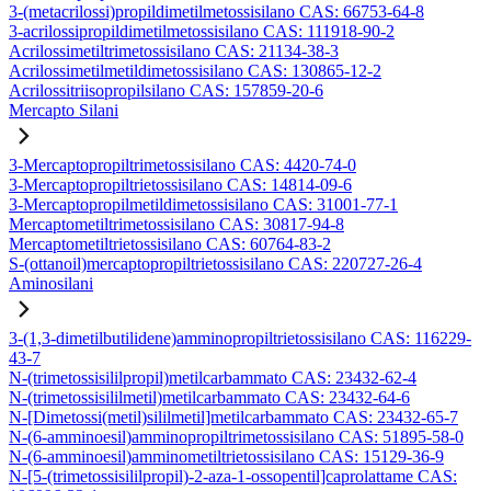
3-(metacrilossi)propildimetilmetossisilano CAS: 66753-64-8
3-acrilossipropildimetilmetossisilano CAS: 111918-90-2
Acrilossimetiltrimetossisilano CAS: 21134-38-3
Acrilossimetilmetildimetossisilano CAS: 130865-12-2
Acrilossitriisopropilsilano CAS: 157859-20-6
Mercapto Silani
3-Mercaptopropiltrimetossisilano CAS: 4420-74-0
3-Mercaptopropiltrietossisilano CAS: 14814-09-6
3-Mercaptopropilmetildimetossisilano CAS: 31001-77-1
Mercaptometiltrimetossisilano CAS: 30817-94-8
Mercaptometiltrietossisilano CAS: 60764-83-2
S-(ottanoil)mercaptopropiltrietossisilano CAS: 220727-26-4
Aminosilani
3-(1,3-dimetilbutilidene)amminopropiltrietossisilano CAS: 116229-
43-7
N-(trimetossisililpropil)metilcarbammato CAS: 23432-62-4
N-(trimetossisililmetil)metilcarbammato CAS: 23432-64-6
N-[Dimetossi(metil)sililmetil]metilcarbammato CAS: 23432-65-7
N-(6-amminoesil)amminopropiltrimetossisilano CAS: 51895-58-0
N-(6-amminoesil)amminometiltrietossisilano CAS: 15129-36-9
N-[5-(trimetossisililpropil)-2-aza-1-ossopentil]caprolattame CAS: