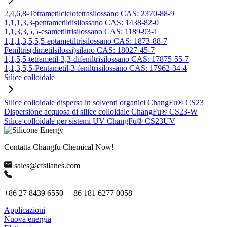
2,4,6,8-Tetrametilciclotetrasilossano CAS: 2370-88-9
1,1,1,3,3-pentametildisilossano CAS: 1438-82-0
1,1,3,3,5,5-esametiltrisilossano CAS: 1189-93-1
1,1,1,3,5,5,5-eptametiltrisilossano CAS: 1873-88-7
Feniltris(dimetilsilossi)silano CAS: 18027-45-7
1,1,5,5-tetrametil-3,3-difeniltrisilossano CAS: 17875-55-7
1,1,3,5,5-Pentametil-3-feniltrisilossano CAS: 17962-34-4
Silice colloidale
Silice colloidale dispersa in solventi organici ChangFu® CS23
Dispersione acquosa di silice colloidale ChangFu® CS23-W
Silice colloidale per sistemi UV ChangFu® CS23UV
Contatta Changfu Chemical Now!
sales@cfsilanes.com
+86 27 8439 6550 | +86 181 6277 0058
Applicazioni
Nuova energia