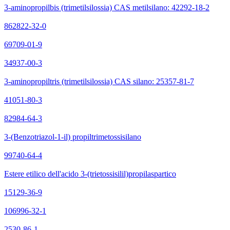
3-aminopropilbis (trimetilsilossia) CAS metilsilano: 42292-18-2
862822-32-0
69709-01-9
34937-00-3
3-aminopropiltris (trimetilsilossia) CAS silano: 25357-81-7
41051-80-3
82984-64-3
3-(Benzotriazol-1-il) propiltrimetossisilano
99740-64-4
Estere etilico dell'acido 3-(trietossisilil)propilaspartico
15129-36-9
106996-32-1
2530-86-1