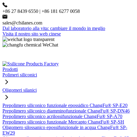
+86 27 8439 6550 | +86 181 6277 0058
sales@cfsilanes.com
Dal laboratorio alla vita: cambiare il mondo in meglio
Visita il nostro sito web cinese
Prodotti
Polimeri siliconici
Oligomeri silanici
Prepolimero siliconico funzionale epossidico ChangFu® SP-E20
Prepolimero siliconico diamminofunzionale ChangFu® SP-DN46
Prepolimero siliconico acrilossifunzionale ChangFu® SP-A70
Prepolimero siliconico funzionale Mercapto ChangFu® SP-SH
Oligomero silossanico epossifunzionale in acqua ChangFu® SP-
EW29