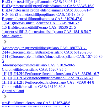
Bis[3-(trietossisilil)propil]ammina CAS: 13497-18-2
Bis[3-(trimetossisilil)propil]etilendiammina CAS: 68845-16-9
Bis[3-(trietossisilil)propil]etilendiammina CAS: 30858-91-4
N,N-bis (3-trimetossisililpropil)urea CAS: 18418-53-6
Bis(metildietossisililpropil)ammina CAS: 31020-47-0
1,4-Bis(trietossisililetil)benzene CAS: 224578-01-2
1,6-Bis(dietossimetilsilil)esano CAS: 18536-21-5
1-(trietossisilil)-2-(dietossimetilsilil)etano CAS: 18418-54-7
Silani alogeni
3-cloropropiltris(trimetilsililossi)silano CAS: 18077-31-1
2-[4-(Clorometil)fenil]etiltrimetossisilano CAS: 68128-25-6
2-[4-(Clorometil)fenil]etiltris(trimetilsilossi)silano CAS: 167426-89-
3
3-bromopropiltrimetossisilano CAS: 51826-90-5
Clorometiltrietossisilano CAS: 15267-95-5
1H,1H,2H,2H-Perfluoroesilmetildiclorosilano CAS: 38436-16-7
1H,1H,2H,2H-Perfluoroottiltriclorosilano CAS: 78560-45-9
1H,1H,2H,2H-Perfluorodeciltriclorosilano CAS: 78560-44-8
Clorometildiclorosilano CAS: 18170-89-3
Agenti sililanti
tert-Butildimetilclorosilano CAS: 18162-48-6