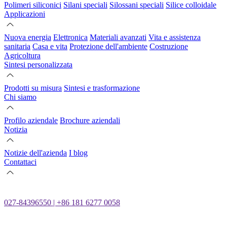
Polimeri siliconici
Silani speciali
Silossani speciali
Silice colloidale
Applicazioni
Nuova energia
Elettronica
Materiali avanzati
Vita e assistenza
sanitaria
Casa e vita
Protezione dell'ambiente
Costruzione
Agricoltura
Sintesi personalizzata
Prodotti su misura
Sintesi e trasformazione
Chi siamo
Profilo aziendale
Brochure aziendali
Notizia
Notizie dell'azienda
I blog
Contattaci
027-84396550 | +86 181 6277 0058