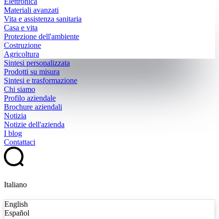
Elettronica
Materiali avanzati
Vita e assistenza sanitaria
Casa e vita
Protezione dell'ambiente
Costruzione
Agricoltura
Sintesi personalizzata
Prodotti su misura
Sintesi e trasformazione
Chi siamo
Profilo aziendale
Brochure aziendali
Notizia
Notizie dell'azienda
I blog
Contattaci
Italiano
English
Español