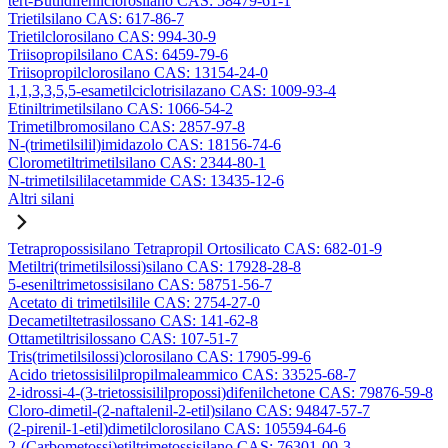
tert-Butildifenilclorosilano CAS: 58479-61-1
Trietilsilano CAS: 617-86-7
Trietilclorosilano CAS: 994-30-9
Triisopropilsilano CAS: 6459-79-6
Triisopropilclorosilano CAS: 13154-24-0
1,1,3,3,5,5-esametilciclotrisilazano CAS: 1009-93-4
Etiniltrimetilsilano CAS: 1066-54-2
Trimetilbromosilano CAS: 2857-97-8
N-(trimetilsilil)imidazolo CAS: 18156-74-6
Clorometiltrimetilsilano CAS: 2344-80-1
N-trimetilsililacetammide CAS: 13435-12-6
Altri silani
Tetrapropossisilano Tetrapropil Ortosilicato CAS: 682-01-9
Metiltri(trimetilsilossi)silano CAS: 17928-28-8
5-eseniltrimetossisilano CAS: 58751-56-7
Acetato di trimetilsilile CAS: 2754-27-0
Decametiltetrasilossano CAS: 141-62-8
Ottametiltrisilossano CAS: 107-51-7
Tris(trimetilsilossi)clorosilano CAS: 17905-99-6
Acido trietossisililpropilmaleammico CAS: 33525-68-7
2-idrossi-4-(3-trietossisililpropossi)difenilchetone CAS: 79876-59-8
Cloro-dimetil-(2-naftalenil-2-etil)silano CAS: 94847-57-7
(2-pirenil-1-etil)dimetilclorosilano CAS: 105594-64-6
2-(Carbometossi)etiltrimetossisilano CAS: 76301-00-3