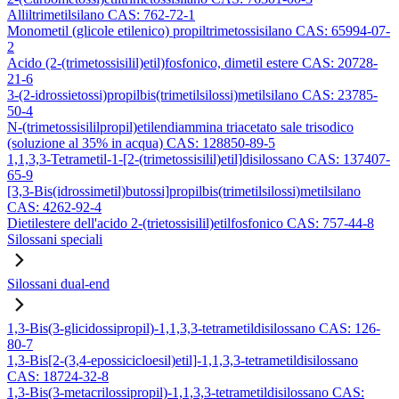
Alliltrimetilsilano CAS: 762-72-1
Monometil (glicole etilenico) propiltrimetossisilano CAS: 65994-07-
2
Acido (2-(trimetossisilil)etil)fosfonico, dimetil estere CAS: 20728-
21-6
3-(2-idrossietossi)propilbis(trimetilsilossi)metilsilano CAS: 23785-
50-4
N-(trimetossisililpropil)etilendiammina triacetato sale trisodico
(soluzione al 35% in acqua) CAS: 128850-89-5
1,1,3,3-Tetrametil-1-[2-(trimetossisilil)etil]disilossano CAS: 137407-
65-9
[3,3-Bis(idrossimetil)butossi]propilbis(trimetilsilossi)metilsilano
CAS: 4262-92-4
Dietilestere dell'acido 2-(trietossisilil)etilfosfonico CAS: 757-44-8
Silossani speciali
Silossani dual-end
1,3-Bis(3-glicidossipropil)-1,1,3,3-tetrametildisilossano CAS: 126-
80-7
1,3-Bis[2-(3,4-epossicicloesil)etil]-1,1,3,3-tetrametildisilossano
CAS: 18724-32-8
1,3-Bis(3-metacrilossipropil)-1,1,3,3-tetrametildisilossano CAS: