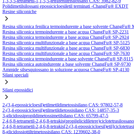
1,3,3,5-tetrametil-1,1,5,5-tetrafeniltrisilossano CAS: 3982-82-9
Polidimetilsilossani epossicicloesiletil terminati -ChangFu® EXDT
Resine siliconiche
Resina siliconica fenilica termoindurente a base solvente ChangFu®
Resina siliconica termoindurente a base acqua ChangFu® SP-2231
Resina siliconica termoindurente a base acqua ChangFu® SP-2924
Resina siliconica multifunzionale a base acqua ChangFu® SP-5125
Resina siliconica multifunzionale a base acqua ChangFu® SP-6830
Resina siliconica multifunzionale a base acqua ChangFu® SP-7630
Resina siliconica termoindurente a base solvente ChangFu® SP-9115
Resina siliconica autoindurente a base solvente ChangFu® SP-9730
Ammide silsesquiossano in soluzione acquosa ChangFu® SP-4130
Silani speciali
Silani epossidici
2-(3,4-epossicicloesil)etilmetildimetossisilano CAS: 97802-57-8
2-(3,4-epossicicloesil)etilmetildietossisilano CAS: 14857-35-3
3-glicidossipropildimetossimetilsilano CAS: 65799-47-5
2,4,6,8-tetrametil-2,4,6,8-tetrakis(propilglicidiletere)ciclotetrasilos
2,4,6,8-tetrametil-2,4,6,8-tetrakis[2-(3,4-epossicicloesil)etil]ciclote
8-glicidossiottiltrimetossisilano CAS: 1239602-38-0