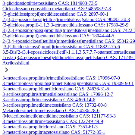
8-glicidossiottiltrietossisilano CAS: 1814903-73-5
Ciclosilossano epossidico metacrilato CAS: 948598-97-8
(3-glicidilossipropil)metildietossisilano CAS: 2897-60-1
2-(3,4-epossicicloesil)etiltris(trimetilsilossi)silano CAS: 90492-24-3
(3-glicidossipropil)-1,1,3,3-tetrametildisilossano CAS: 17980-29-9
3-(2,3-epossipropossi)propilbis(trimetilsilossi)metilsilano CAS: 7422-
(3-glicidossipropil)pentametildisilossano CAS: 18044-44-5
2-(3,4-epossicicloesil)etilbis(trimetilsilossi)metilsilano CAS: 65842-2
[3-(Glicidossietossi)propil]trimetossisilano CAS: 118822-75-6
3,5-Bis[2-(3,4-epossicicloesil)etil]-1,1,1,3,5,7,7,7-ottametiltetrasiloss
Tris[2-(3,4-epossicicloesil)etildimetilsilossi]metilsilano CAS: 121239
Acrilossisilani
3-metacrilossipropiltris(trimetilsilossi)silano CAS: 17096-07-0
3-metacriloilossipropilbis(trimetilsilossi)metilsilano CAS: 19309-90-1
3-metacrilossipropildimetilclorosilano CAS: 24636-31-5
3-acrilossipropiltris(trimetilsilossi)silano CAS: 17096-12-7
3-acrilossipropiltrimetossisilano CAS: 4369-14-6
3-acrilossipropilmetildimetossisilano CAS: 13732-00-8
Metacrilossimetiltrimetossisilano CAS: 54586-78-6
(Metacrilossimetile)metildimetossisilano CAS: 121177-93-3
8-metacrilossiottiltrimetossisilano CAS: 122749-49-9
3-metacrilossipropiltriclorosilano CAS: 7351-61-3
3-metacrilossipropiltriacetossisilano CAS: 51772-85-1