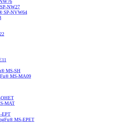
P-NW76
u® SP-NW27
gFu® SP-NVW64
8
22
-E11
gFu® MS-SH
ChangFu® MS-MA09
MS-OHET
® MS-MAT
MS-EPT
-ChangFu® MS-EPET