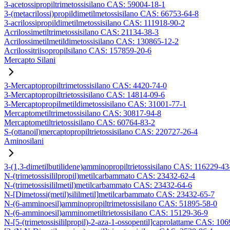
3-acetossipropiltrimetossisilano CAS: 59004-18-1
3-(metacrilossi)propildimetilmetossisilano CAS: 66753-64-8
3-acrilossipropildimetilmetossisilano CAS: 111918-90-2
Acrilossimetiltrimetossisilano CAS: 21134-38-3
Acrilossimetilmetildimetossisilano CAS: 130865-12-2
Acrilossitriisopropilsilano CAS: 157859-20-6
Mercapto Silani
3-Mercaptopropiltrimetossisilano CAS: 4420-74-0
3-Mercaptopropiltrietossisilano CAS: 14814-09-6
3-Mercaptopropilmetildimetossisilano CAS: 31001-77-1
Mercaptometiltrimetossisilano CAS: 30817-94-8
Mercaptometiltrietossisilano CAS: 60764-83-2
S-(ottanoil)mercaptopropiltrietossisilano CAS: 220727-26-4
Aminosilani
3-(1,3-dimetilbutilidene)amminopropiltrietossisilano CAS: 116229-43
N-(trimetossisililpropil)metilcarbammato CAS: 23432-62-4
N-(trimetossisililmetil)metilcarbammato CAS: 23432-64-6
N-[Dimetossi(metil)sililmetil]metilcarbammato CAS: 23432-65-7
N-(6-amminoesil)amminopropiltrimetossisilano CAS: 51895-58-0
N-(6-amminoesil)amminometiltrietossisilano CAS: 15129-36-9
N-[5-(trimetossisililpropil)-2-aza-1-ossopentil]caprolattame CAS: 10