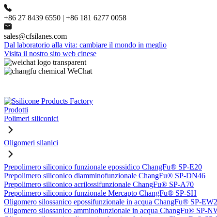
+86 27 8439 6550 | +86 181 6277 0058
sales@cfsilanes.com
Dal laboratorio alla vita: cambiare il mondo in meglio
Visita il nostro sito web cinese
Prodotti
Polimeri siliconici
Oligomeri silanici
Prepolimero siliconico funzionale epossidico ChangFu® SP-E20
Prepolimero siliconico diamminofunzionale ChangFu® SP-DN46
Prepolimero siliconico acrilossifunzionale ChangFu® SP-A70
Prepolimero siliconico funzionale Mercapto ChangFu® SP-SH
Oligomero silossanico epossifunzionale in acqua ChangFu® SP-EW
Oligomero silossanico amminofunzionale in acqua ChangFu® SP-