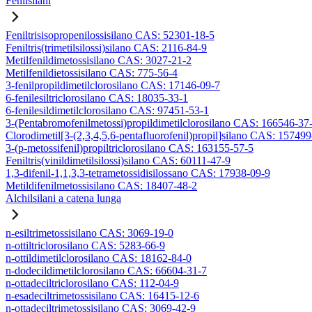
Fenilsilani
Feniltrisisopropenilossisilano CAS: 52301-18-5
Feniltris(trimetilsilossi)silano CAS: 2116-84-9
Metilfenildimetossisilano CAS: 3027-21-2
Metilfenildietossisilano CAS: 775-56-4
3-fenilpropildimetilclorosilano CAS: 17146-09-7
6-fenilesiltriclorosilano CAS: 18035-33-1
6-fenilesildimetilclorosilano CAS: 97451-53-1
3-(Pentabromofenilmetossi)propildimetilclorosilano CAS: 166546-37
Clorodimetil[3-(2,3,4,5,6-pentafluorofenil)propil]silano CAS: 15749
3-(p-metossifenil)propiltriclorosilano CAS: 163155-57-5
Feniltris(vinildimetilsilossi)silano CAS: 60111-47-9
1,3-difenil-1,1,3,3-tetrametossidisilossano CAS: 17938-09-9
Metildifenilmetossisilano CAS: 18407-48-2
Alchilsilani a catena lunga
n-esiltrimetossisilano CAS: 3069-19-0
n-ottiltriclorosilano CAS: 5283-66-9
n-ottildimetilclorosilano CAS: 18162-84-0
n-dodecildimetilclorosilano CAS: 66604-31-7
n-ottadeciltriclorosilano CAS: 112-04-9
n-esadeciltrimetossisilano CAS: 16415-12-6
n-ottadeciltrimetossisilano CAS: 3069-42-9