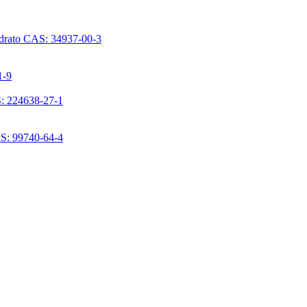
ridrato CAS: 34937-00-3
1-9
S: 224638-27-1
AS: 99740-64-4