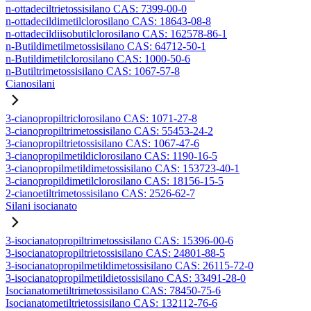
n-ottadeciltrietossisilano CAS: 7399-00-0
n-ottadecildimetilclorosilano CAS: 18643-08-8
n-ottadecildiisobutilclorosilano CAS: 162578-86-1
n-Butildimetilmetossisilano CAS: 64712-50-1
n-Butildimetilclorosilano CAS: 1000-50-6
n-Butiltrimetossisilano CAS: 1067-57-8
Cianosilani
3-cianopropiltriclorosilano CAS: 1071-27-8
3-cianopropiltrimetossisilano CAS: 55453-24-2
3-cianopropiltrietossisilano CAS: 1067-47-6
3-cianopropilmetildiclorosilano CAS: 1190-16-5
3-cianopropilmetildimetossisilano CAS: 153723-40-1
3-cianopropildimetilclorosilano CAS: 18156-15-5
2-cianoetiltrimetossisilano CAS: 2526-62-7
Silani isocianato
3-isocianatopropiltrimetossisilano CAS: 15396-00-6
3-isocianatopropiltrietossisilano CAS: 24801-88-5
3-isocianatopropilmetildimetossisilano CAS: 26115-72-0
3-isocianatopropilmetildietossisilano CAS: 33491-28-0
Isocianatometiltrimetossisilano CAS: 78450-75-6
Isocianatometiltrietossisilano CAS: 132112-76-6