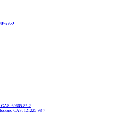
 MP-2950
sano CAS: 60665-85-2
trasilossano CAS: 121225-98-7