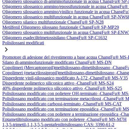
Oligomero silossanico di-amminofunzionale in acqua ChangFu® S
Oligomero silossanico ammino/epossifunzionale in acqua ChangF
Oligomero silossanico ammino/vinilico funzionale in acqua Chan
Oligomero silossanico multifunzionale in acqua ChangFu® SP-NW6
Oligomero silanico multifunzionale ChangFu® SP-N28
Metilfenil Oligomero silossano funzionale ChangFu® SP-MP29
Oligomero silossanico multifunzionale in acqua ChangFu® SP-ENW
Oligomero esadeciltrimetossisilano ChangFu® SP-C1632
Polisilossani modificati
Promotore di adesione del rivestimento a base acqua ChangFu® MS
Silano di-amminofunzionale modificato ChangFu® MS-DN
Copolimeri (Mercaptopropil)metilsilossano-dimetilsilossano -Chan
Copolimeri (metacrilossipropil)metilsilossano-dimetilsilossano -
Disperdente vinil-silossanico modificato A-172 -ChangFu® MS-V35
Disperdente polimerico siliconico attivo -ChangFu® MS-S24
40% disperdente polimerico siliconico attivo -ChangFu® MS-S25
Polisilossano modificato con polietere OH-terminato -ChangFu® 
Polisilossano modificato con terminazione metacrilossi -ChangFu
Polisilossano modificato carbossi-terminato -ChangFu® MS-CAT
Polisilossano modificato con terminazione epossidica -ChangFu® 
Polisilossano modificato con polietere a terminazione epossidica 
Eptametiltrisilossano modificato con polietere -ChangFu® MS-M7H
1,3,5-trimetil-1,1,3,5,5-pentafeniltrisilossano CAS: 3390-61-2