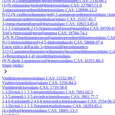
[3-(N,N-Dimetilammino)propil]trimetossisilano CAS: 2530-86-1
(3-(N-etilammino)isobutil)trimetossisilano CAS: 227085-51-0
3-piperazinopropilmetildimetossisilano CAS: 128996-12-3
N-[2-(N-vinilbenzilammino)etil]-3-amminopropiltrimetossisilano clo
3-amminopropiltris(trimetilsilossi)silano CAS: 25357-81-7
3-(metacrilammidopropil)trietossisilano CAS: 109213-85-6
1,1,3,3-tetrametil-2-(3-(trimetossisilil)propil)guanidina CAS: 69709-0
Tris[3-(trietossisilil)propil]ammina CAS: 18784-74-2
3-(N,N-Dimetilamminopropil)amminopropilmetildimetossisilano CA
N-(3-trietossisililpropil)-4,5-diidroimidazolo CAS: 58068-97-6
Estere etilico dell'acido 3-(trietossisilil)propilaspartico
3-[2-(2-amminoetilammino)etilammino]propilmetildimetossisilano C
3-(Benzotriazol-1-il) propiltrimetossisilano
(N,N-dietil-3-amminopropil)trimetossisilano CAS: 41051-80-3
Silani vinilici
Viniltriisopropenossisilano CAS: 15332-99-7
Viniltris(trimetilsilossi)silano CAS: 5356-84-3
Vinildimetilclorosilano CAS: 1719-58-0
1,3-Divinil-1,1,3,3-tetrametildisilazano CAS: 7691-02-3
1,3,5-trimetil-1,3,5-trivinilciclotrisilossano CAS: 3901-77-7
2,4,6,8-tetrametil-2,4,6,8-tetravinilciclotetrasilossano CAS: 2554-06-5
1,3-Divinil-1,1,3,3-Tetrametossidisilossano CAS: 18293-85-1
(4-vinilfenil)trimetossisilano CAS: 18001-13-3