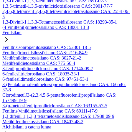
1,3-Divinil-1,1,3,3-tetrametildisilazano CAS: 7691-02-3
1,3,5-trimetil-1,3,5-trivinilciclotrisilossano CAS: 3901-77-7
2,4,6,8-tetrametil-2,4,6,8-tetravinilciclotetrasilossano CAS: 2554-06-
5
1,3-Divinil-1,1,3,3-Tetrametossidisilossano CAS: 18293-85-1
(4-vinilfenil)trimetossisilano CAS: 18001-13-3
Fenilsilani
Feniltrisisopropenilossisilano CAS: 52301-18-5
Feniltris(trimetilsilossi)silano CAS: 2116-84-9
Metilfenildimetossisilano CAS: 3027-21-2
Metilfenildietossisilano CAS: 775-56-4
3-fenilpropildimetilclorosilano CAS: 17146-09-7
6-fenilesiltriclorosilano CAS: 18035-33-1
6-fenilesildimetilclorosilano CAS: 97451-53-1
3-(Pentabromofenilmetossi)propildimetilclorosilano CAS: 166546-
37-8
Clorodimetil[3-(2,3,4,5,6-pentafluorofenil)propil]silano CAS:
157499-19-9
3-(p-metossifenil)propiltriclorosilano CAS: 163155-57-5
Feniltris(vinildimetilsilossi)silano CAS: 60111-47-9
1,3-difenil-1,1,3,3-tetrametossidisilossano CAS: 17938-09-9
Metildifenilmetossisilano CAS: 18407-48-2
Alchilsilani a catena lunga