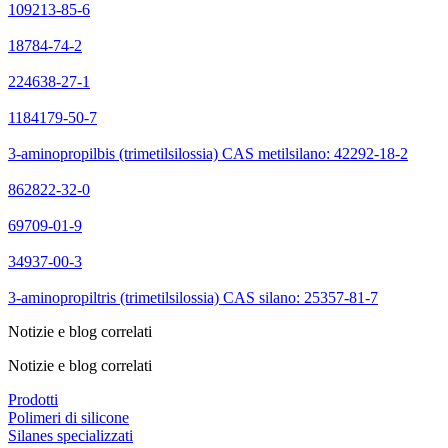
109213-85-6
18784-74-2
224638-27-1
1184179-50-7
3-aminopropilbis (trimetilsilossia) CAS metilsilano: 42292-18-2
862822-32-0
69709-01-9
34937-00-3
3-aminopropiltris (trimetilsilossia) CAS silano: 25357-81-7
Notizie e blog correlati
Notizie e blog correlati
Prodotti
Polimeri di silicone
Silanes specializzati