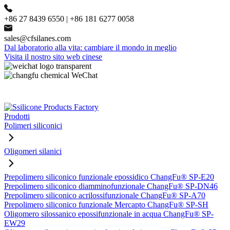
+86 27 8439 6550 | +86 181 6277 0058
sales@cfsilanes.com
Dal laboratorio alla vita: cambiare il mondo in meglio
Visita il nostro sito web cinese
Prodotti
Polimeri siliconici
Oligomeri silanici
Prepolimero siliconico funzionale epossidico ChangFu® SP-E20
Prepolimero siliconico diamminofunzionale ChangFu® SP-DN46
Prepolimero siliconico acrilossifunzionale ChangFu® SP-A70
Prepolimero siliconico funzionale Mercapto ChangFu® SP-SH
Oligomero silossanico epossifunzionale in acqua ChangFu® SP-
EW29