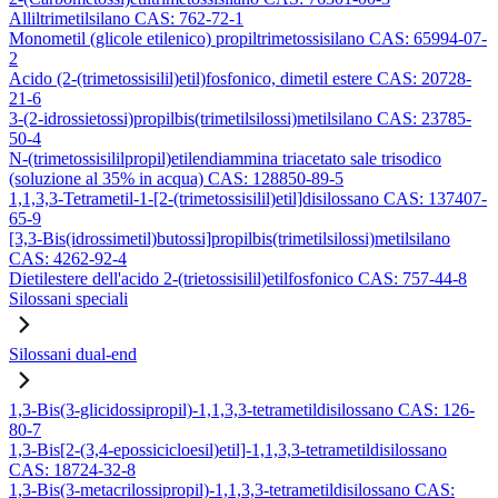
Alliltrimetilsilano CAS: 762-72-1
Monometil (glicole etilenico) propiltrimetossisilano CAS: 65994-07-
2
Acido (2-(trimetossisilil)etil)fosfonico, dimetil estere CAS: 20728-
21-6
3-(2-idrossietossi)propilbis(trimetilsilossi)metilsilano CAS: 23785-
50-4
N-(trimetossisililpropil)etilendiammina triacetato sale trisodico
(soluzione al 35% in acqua) CAS: 128850-89-5
1,1,3,3-Tetrametil-1-[2-(trimetossisilil)etil]disilossano CAS: 137407-
65-9
[3,3-Bis(idrossimetil)butossi]propilbis(trimetilsilossi)metilsilano
CAS: 4262-92-4
Dietilestere dell'acido 2-(trietossisilil)etilfosfonico CAS: 757-44-8
Silossani speciali
Silossani dual-end
1,3-Bis(3-glicidossipropil)-1,1,3,3-tetrametildisilossano CAS: 126-
80-7
1,3-Bis[2-(3,4-epossicicloesil)etil]-1,1,3,3-tetrametildisilossano
CAS: 18724-32-8
1,3-Bis(3-metacrilossipropil)-1,1,3,3-tetrametildisilossano CAS: