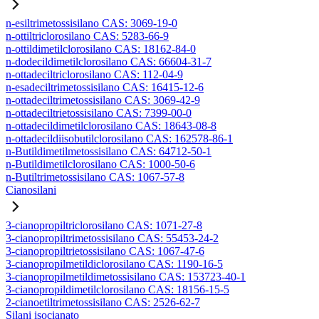
n-esiltrimetossisilano CAS: 3069-19-0
n-ottiltriclorosilano CAS: 5283-66-9
n-ottildimetilclorosilano CAS: 18162-84-0
n-dodecildimetilclorosilano CAS: 66604-31-7
n-ottadeciltriclorosilano CAS: 112-04-9
n-esadeciltrimetossisilano CAS: 16415-12-6
n-ottadeciltrimetossisilano CAS: 3069-42-9
n-ottadeciltrietossisilano CAS: 7399-00-0
n-ottadecildimetilclorosilano CAS: 18643-08-8
n-ottadecildiisobutilclorosilano CAS: 162578-86-1
n-Butildimetilmetossisilano CAS: 64712-50-1
n-Butildimetilclorosilano CAS: 1000-50-6
n-Butiltrimetossisilano CAS: 1067-57-8
Cianosilani
3-cianopropiltriclorosilano CAS: 1071-27-8
3-cianopropiltrimetossisilano CAS: 55453-24-2
3-cianopropiltrietossisilano CAS: 1067-47-6
3-cianopropilmetildiclorosilano CAS: 1190-16-5
3-cianopropilmetildimetossisilano CAS: 153723-40-1
3-cianopropildimetilclorosilano CAS: 18156-15-5
2-cianoetiltrimetossisilano CAS: 2526-62-7
Silani isocianato