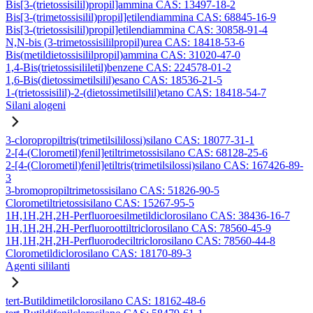
Bis[3-(trietossisilil)propil]ammina CAS: 13497-18-2
Bis[3-(trimetossisilil)propil]etilendiammina CAS: 68845-16-9
Bis[3-(trietossisilil)propil]etilendiammina CAS: 30858-91-4
N,N-bis (3-trimetossisililpropil)urea CAS: 18418-53-6
Bis(metildietossisililpropil)ammina CAS: 31020-47-0
1,4-Bis(trietossisililetil)benzene CAS: 224578-01-2
1,6-Bis(dietossimetilsilil)esano CAS: 18536-21-5
1-(trietossisilil)-2-(dietossimetilsilil)etano CAS: 18418-54-7
Silani alogeni
3-cloropropiltris(trimetilsililossi)silano CAS: 18077-31-1
2-[4-(Clorometil)fenil]etiltrimetossisilano CAS: 68128-25-6
2-[4-(Clorometil)fenil]etiltris(trimetilsilossi)silano CAS: 167426-89-
3
3-bromopropiltrimetossisilano CAS: 51826-90-5
Clorometiltrietossisilano CAS: 15267-95-5
1H,1H,2H,2H-Perfluoroesilmetildiclorosilano CAS: 38436-16-7
1H,1H,2H,2H-Perfluoroottiltriclorosilano CAS: 78560-45-9
1H,1H,2H,2H-Perfluorodeciltriclorosilano CAS: 78560-44-8
Clorometildiclorosilano CAS: 18170-89-3
Agenti sililanti
tert-Butildimetilclorosilano CAS: 18162-48-6