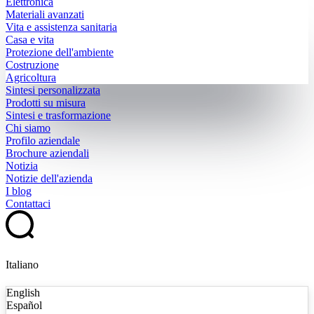
Elettronica
Materiali avanzati
Vita e assistenza sanitaria
Casa e vita
Protezione dell'ambiente
Costruzione
Agricoltura
Sintesi personalizzata
Prodotti su misura
Sintesi e trasformazione
Chi siamo
Profilo aziendale
Brochure aziendali
Notizia
Notizie dell'azienda
I blog
Contattaci
Italiano
English
Español