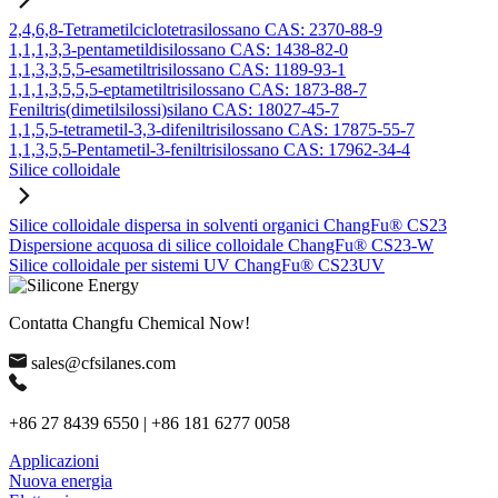
2,4,6,8-Tetrametilciclotetrasilossano CAS: 2370-88-9
1,1,1,3,3-pentametildisilossano CAS: 1438-82-0
1,1,3,3,5,5-esametiltrisilossano CAS: 1189-93-1
1,1,1,3,5,5,5-eptametiltrisilossano CAS: 1873-88-7
Feniltris(dimetilsilossi)silano CAS: 18027-45-7
1,1,5,5-tetrametil-3,3-difeniltrisilossano CAS: 17875-55-7
1,1,3,5,5-Pentametil-3-feniltrisilossano CAS: 17962-34-4
Silice colloidale
Silice colloidale dispersa in solventi organici ChangFu® CS23
Dispersione acquosa di silice colloidale ChangFu® CS23-W
Silice colloidale per sistemi UV ChangFu® CS23UV
Contatta Changfu Chemical Now!
sales@cfsilanes.com
+86 27 8439 6550 | +86 181 6277 0058
Applicazioni
Nuova energia