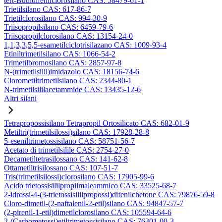
tert-Butildifenilclorosilano CAS: 58479-61-1
Trietilsilano CAS: 617-86-7
Trietilclorosilano CAS: 994-30-9
Triisopropilsilano CAS: 6459-79-6
Triisopropilclorosilano CAS: 13154-24-0
1,1,3,3,5,5-esametilciclotrisilazano CAS: 1009-93-4
Etiniltrimetilsilano CAS: 1066-54-2
Trimetilbromosilano CAS: 2857-97-8
N-(trimetilsilil)imidazolo CAS: 18156-74-6
Clorometiltrimetilsilano CAS: 2344-80-1
N-trimetilsililacetammide CAS: 13435-12-6
Altri silani
Tetrapropossisilano Tetrapropil Ortosilicato CAS: 682-01-9
Metiltri(trimetilsilossi)silano CAS: 17928-28-8
5-eseniltrimetossisilano CAS: 58751-56-7
Acetato di trimetilsilile CAS: 2754-27-0
Decametiltetrasilossano CAS: 141-62-8
Ottametiltrisilossano CAS: 107-51-7
Tris(trimetilsilossi)clorosilano CAS: 17905-99-6
Acido trietossisililpropilmaleammico CAS: 33525-68-7
2-idrossi-4-(3-trietossisililpropossi)difenilchetone CAS: 79876-59-8
Cloro-dimetil-(2-naftalenil-2-etil)silano CAS: 94847-57-7
(2-pirenil-1-etil)dimetilclorosilano CAS: 105594-64-6
2-(Carbometossi)etiltrimetossisilano CAS: 76301-00-3