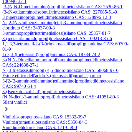
106996-32-1
[3-(N,N-Dimetilammino)propil]trimetossisilano CAS: 2530-86-1
(3-(N-etilammino)isobutil)trimetossisilano CAS: 227085-51-0
3-piperazinopropilmetildimetossisilano CAS: 128996-12-3
N-[2-(N-vinilbenzilammino)etil]-3-amminopropiltrimetossisilano
cloridrato CAS: 34937-00-3
3-amminopropiltris(trimetilsilossi)silano CAS: 25357-81-7
3-(metacrilammidopropil)trietossisilano CAS: 109213-85-6
1,1,3,3-tetrametil-2-(3-(trimetossisilil)propil)guanidina CAS: 69709-
01-9
Tris[3-(trietossisilil)propil]ammina CAS: 18784-74-2
3-(N,N-Dimetilamminopropil)amminopropilmetildimetossisilano
CAS: 224638-27-1
N-(3-trietossisililpropil)-4,5-diidroimidazolo CAS: 58068-97-6
Estere etilico dell'acido 3-(trietossisilil)propilaspartico
3-[2-(2-amminoetilammino)etilammino]propilmetildimetossisilano
CAS: 99740-64-4
3-(Benzotriazol-1-il) propiltrimetossisilano
(N,N-dietil-3-amminopropil)trimetossisilano CAS: 41051-80-3
Silani vinilici
Viniltriisopropenossisilano CAS: 15332-99-7
Viniltris(trimetilsilossi)silano CAS: 5356-84-3
Vinildimetilclorosilano CAS: 1719-58-0