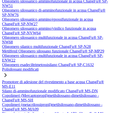
Oligomero silossanico amminofunzionale in acqua ChangFu® SP-
NW51
Oligomero silossanico di-amminofunzionale in acqua ChangFu®
SP-NW76
Oligomero silossanico ammino/epossifunzionale in acqua
ChangFu® SP-NW27
Oligomero silossanico ammino/vinilico funzionale in acqua
ChangFu® SP-NVW64
Oligomero silossanico multifunzionale in acqua ChangFu® SP-
NW68
Oligomero silanico multifunzionale ChangFu® SP-N28
Metilfenil Oligomero silossano funzionale ChangFu® SP-MP29
Oligomero silossanico multifunzionale in acqua ChangFu® SP-
ENW22
Oligomero esadeciltrimetossisilano ChangFu® SP-C1632
Polisilossani modificati
Promotore di adesione del rivestimento a base acqua ChangFu®
MS-E11
Silano di-amminofunzionale modificato ChangFu® MS-DN
Copolimeri (Mercaptopropil)metilsilossano-dimetilsilossano -
ChangFu® MS-SH
Copolimeri (metacrilossipropil)metilsilossano-dimetilsilossano -
ChangFu® MS-MA09