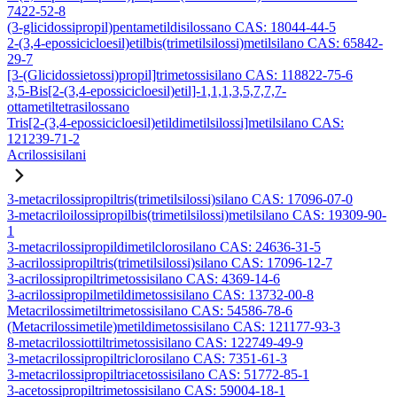
7422-52-8
(3-glicidossipropil)pentametildisilossano CAS: 18044-44-5
2-(3,4-epossicicloesil)etilbis(trimetilsilossi)metilsilano CAS: 65842-
29-7
[3-(Glicidossietossi)propil]trimetossisilano CAS: 118822-75-6
3,5-Bis[2-(3,4-epossicicloesil)etil]-1,1,1,3,5,7,7,7-
ottametiltetrasilossano
Tris[2-(3,4-epossicicloesil)etildimetilsilossi]metilsilano CAS:
121239-71-2
Acrilossisilani
3-metacrilossipropiltris(trimetilsilossi)silano CAS: 17096-07-0
3-metacriloilossipropilbis(trimetilsilossi)metilsilano CAS: 19309-90-
1
3-metacrilossipropildimetilclorosilano CAS: 24636-31-5
3-acrilossipropiltris(trimetilsilossi)silano CAS: 17096-12-7
3-acrilossipropiltrimetossisilano CAS: 4369-14-6
3-acrilossipropilmetildimetossisilano CAS: 13732-00-8
Metacrilossimetiltrimetossisilano CAS: 54586-78-6
(Metacrilossimetile)metildimetossisilano CAS: 121177-93-3
8-metacrilossiottiltrimetossisilano CAS: 122749-49-9
3-metacrilossipropiltriclorosilano CAS: 7351-61-3
3-metacrilossipropiltriacetossisilano CAS: 51772-85-1
3-acetossipropiltrimetossisilano CAS: 59004-18-1