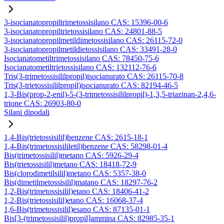
3-isocianatopropiltrimetossisilano CAS: 15396-00-6
3-isocianatopropiltrietossisilano CAS: 24801-88-5
3-isocianatopropilmetildimetossisilano CAS: 26115-72-0
3-isocianatopropilmetildietossisilano CAS: 33491-28-0
Isocianatometiltrimetossisilano CAS: 78450-75-6
Isocianatometiltrietossisilano CAS: 132112-76-6
Tris(3-trimetossisililpropil)isocianurato CAS: 26115-70-8
Tris(3-trietossisililpropil)isocianurato CAS: 82194-46-5
1,3-Bis(prop-2-enil)-5-(3-trimetossisililpropil)-1,3,5-triazinan-2,4,6-
trione CAS: 26903-80-0
Silani dipodali
1,4-Bis(trietossisilil)benzene CAS: 2615-18-1
1,4-Bis(trimetossisililetil)benzene CAS: 58298-01-4
Bis(trimetossisilil)metano CAS: 5926-29-4
Bis(trietossisilil)metano CAS: 18418-72-9
Bis(clorodimetilsilil)metano CAS: 5357-38-0
Bis(dimetilmetossisilil)matano CAS: 18297-76-2
1,2-Bis(trimetossisilil)etano CAS: 18406-41-2
1,2-Bis(trietossisilil)etano CAS: 16068-37-4
1,6-Bis(trimetossisilil)esano CAS: 87135-01-1
Bis[3-(trimetossisilil)propil]ammina CAS: 82985-35-1