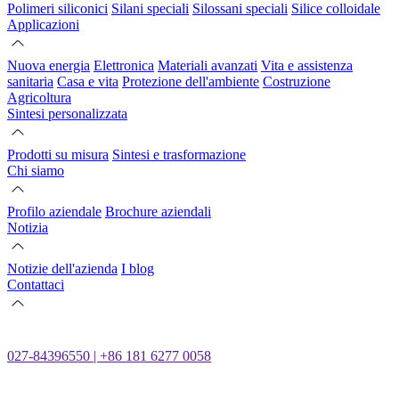
Polimeri siliconici
Silani speciali
Silossani speciali
Silice colloidale
Applicazioni
Nuova energia
Elettronica
Materiali avanzati
Vita e assistenza
sanitaria
Casa e vita
Protezione dell'ambiente
Costruzione
Agricoltura
Sintesi personalizzata
Prodotti su misura
Sintesi e trasformazione
Chi siamo
Profilo aziendale
Brochure aziendali
Notizia
Notizie dell'azienda
I blog
Contattaci
027-84396550 | +86 181 6277 0058