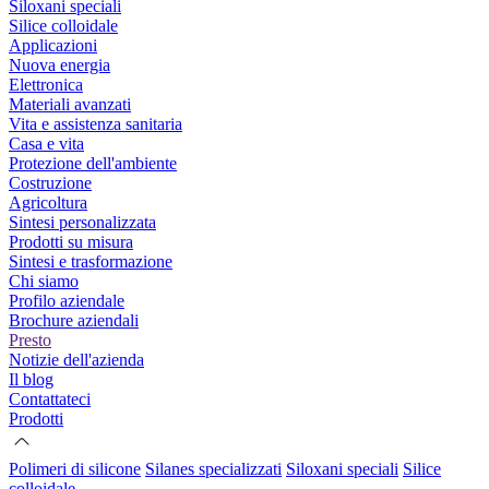
Siloxani speciali
Silice colloidale
Applicazioni
Nuova energia
Elettronica
Materiali avanzati
Vita e assistenza sanitaria
Casa e vita
Protezione dell'ambiente
Costruzione
Agricoltura
Sintesi personalizzata
Prodotti su misura
Sintesi e trasformazione
Chi siamo
Profilo aziendale
Brochure aziendali
Presto
Notizie dell'azienda
Il blog
Contattateci
Prodotti
Polimeri di silicone
Silanes specializzati
Siloxani speciali
Silice
colloidale