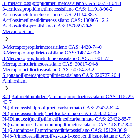
3-(metacrilossi)propildimetilmetossisilano CAS: 66753-64-8
3-acrilossipropildimetilmetossisilano CAS: 111918-90-2
Acrilossimetiltrimetossisilano CAS: 21134-38-3
Acrilossimetilmetildimetossisilano CAS: 130865-12-2
Acrilossitriisopropilsilano CAS: 157859-20-6
Mercapto Silani
3-Mercaptopropiltrimetossisilano CAS: 4420-74-0
3-Mercaptopropiltrietossisilano CAS: 14814-09-6
3-Mercaptopropilmetildimetossisilano CAS: 31001-77-1
Mercaptometiltrimetossisilano CAS: 30817-94-8
Mercaptometiltrietossisilano CAS: 60764-83-2
S-(ottanoil)mercaptopropiltrietossisilano CAS: 220727-26-4
Aminosilani
3-(1,3-dimetilbutilidene)amminopropiltrietossisilano CAS: 116229-
43-7
N-(trimetossisililpropil)metilcarbammato CAS: 23432-62-4
N-(trimetossisililmetil)metilcarbammato CAS: 23432-64-6
N-[Dimetossi(metil)sililmetil]metilcarbammato CAS: 23432-65-7
N-(6-amminoesil)amminopropiltrimetossisilano CAS: 51895-58-0
N-(6-amminoesil)amminometiltrietossisilano CAS: 15129-36-9
N-[5-(trimetossisililpropil)-2-aza-1-ossopentil]caprolattame CAS: