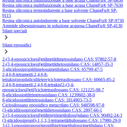
Resina siliconica multifunzionale a base acqua ChangFu® SP-6830
Resina siliconica multifunzionale a base acqua ChangFu® SP-7630
Resina siliconica termoindurente a base solvente ChangFu® SP-
9115
Resina siliconica autoindurente a base solvente ChangFu® SP-9730
Ammide silsesquiossano in soluzione acquosa ChangFu® SP-4130
Silani speciali
Silani epossidici
2-(3,4-epossicicloesil)etilmetildimetossisilano CAS: 97802-57-8
2-(3,4-epossicicloesil)etilmetildietossisilano CAS: 14857-35-3
3-glicidossipropildimetossimetilsilano CAS: 65799-47-5
2,4,6,8-tetrametil-2,4,6,8-
tetrakis(propilglicidiletere)ciclotetrasilossano CAS: 60665-85-2
2,4,6,8-tetrametil-2,4,6,8-tetrakis[2-(3,4-
epossicicloesil)etil]ciclotetrasilossano CAS: 121225-98-7
8-glicidossiottiltrimetossisilano CAS: 1239602-38-0
8-glicidossiottiltrietossisilano CAS: 1814903-73-5
Ciclosilossano epossidico metacrilato CAS: 948598-97-8
(3-glicidilossipropil)metildietossisilano CAS: 2897-60-1
2-(3,4-epossicicloesil)etiltris(trimetilsilossi)silano CAS: 90492-24-3
(3-glicidossipropil)-1,1,3,3-tetrametildisilossano CAS: 17980-29-9
3-(2,3-epossipropossi)propilbis(trimetilsilossi)metilsilano CAS: