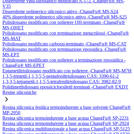
Disperdente vinil-silossanico modificato A-172 -ChangFu® MS-
V35
Disperdente polimerico siliconico attivo -ChangFu® MS-S24
40% disperdente polimerico siliconico attivo -ChangFu® MS-S25
Polisilossano modificato con polietere OH-terminato -ChangFu®
MS-OHET
Polisilossano modificato con terminazione metacrilossi -ChangFu®
MS-MAT
Polisilossano modificato carbossi-terminato -ChangFu® MS-CAT
Polisilossano modificato con terminazione epossidica -ChangFu®
MS-EPT
Polisilossano modificato con polietere a terminazione epossidica -
ChangFu® MS-EPET
Eptametiltrisilossano modificato con polietere -ChangFu® MS-M7H
1,3,5-trimetil-1,1,3,5,5-pentafeniltrisilossano CAS: 3390-61-2
1,3,3,5-tetrametil-1,1,5,5-tetrafeniltrisilossano CAS: 3982-82-9
Polidimetilsilossani epossicicloesiletil terminati -ChangFu® EXDT
Resine siliconiche
Resina siliconica fenilica termoindurente a base solvente ChangFu®
MP-2950
Resina siliconica termoindurente a base acqua ChangFu® SP-2231
Resina siliconica termoindurente a base acqua ChangFu® SP-2924
Resina siliconica multifunzionale a base acqua ChangFu® SP-5125