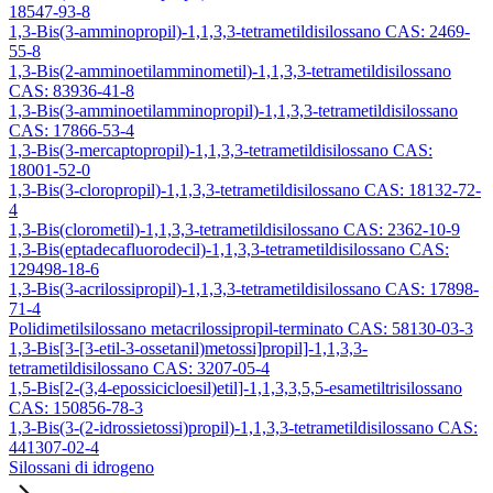
18547-93-8
1,3-Bis(3-amminopropil)-1,1,3,3-tetrametildisilossano CAS: 2469-
55-8
1,3-Bis(2-amminoetilamminometil)-1,1,3,3-tetrametildisilossano
CAS: 83936-41-8
1,3-Bis(3-amminoetilamminopropil)-1,1,3,3-tetrametildisilossano
CAS: 17866-53-4
1,3-Bis(3-mercaptopropil)-1,1,3,3-tetrametildisilossano CAS:
18001-52-0
1,3-Bis(3-cloropropil)-1,1,3,3-tetrametildisilossano CAS: 18132-72-
4
1,3-Bis(clorometil)-1,1,3,3-tetrametildisilossano CAS: 2362-10-9
1,3-Bis(eptadecafluorodecil)-1,1,3,3-tetrametildisilossano CAS:
129498-18-6
1,3-Bis(3-acrilossipropil)-1,1,3,3-tetrametildisilossano CAS: 17898-
71-4
Polidimetilsilossano metacrilossipropil-terminato CAS: 58130-03-3
1,3-Bis[3-[3-etil-3-ossetanil)metossi]propil]-1,1,3,3-
tetrametildisilossano CAS: 3207-05-4
1,5-Bis[2-(3,4-epossicicloesil)etil]-1,1,3,3,5,5-esametiltrisilossano
CAS: 150856-78-3
1,3-Bis(3-(2-idrossietossi)propil)-1,1,3,3-tetrametildisilossano CAS:
441307-02-4
Silossani di idrogeno