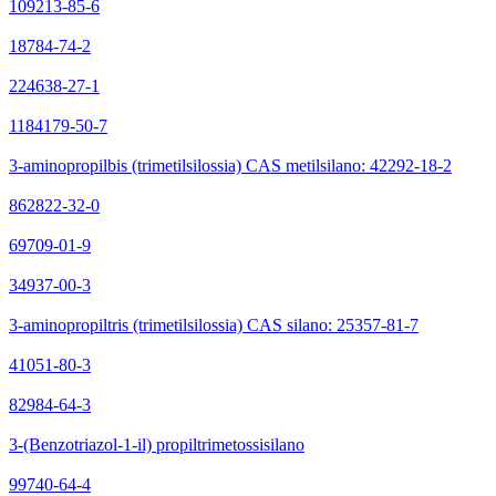
109213-85-6
18784-74-2
224638-27-1
1184179-50-7
3-aminopropilbis (trimetilsilossia) CAS metilsilano: 42292-18-2
862822-32-0
69709-01-9
34937-00-3
3-aminopropiltris (trimetilsilossia) CAS silano: 25357-81-7
41051-80-3
82984-64-3
3-(Benzotriazol-1-il) propiltrimetossisilano
99740-64-4