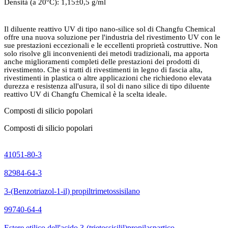
Densità (a 20
°
C): 1,15
±
0,5 g/ml
Il diluente reattivo UV di tipo nano-silice sol di Changfu Chemical
offre una nuova soluzione per l'industria del rivestimento UV con le
sue prestazioni eccezionali e le eccellenti proprietà costruttive. Non
solo risolve gli inconvenienti dei metodi tradizionali, ma apporta
anche miglioramenti completi delle prestazioni dei prodotti di
rivestimento. Che si tratti di rivestimenti in legno di fascia alta,
rivestimenti in plastica o altre applicazioni che richiedono elevata
durezza e resistenza all'usura, il sol di nano silice di tipo diluente
reattivo UV di Changfu Chemical è la scelta ideale.
Composti di silicio popolari
Composti di silicio popolari
41051-80-3
82984-64-3
3-(Benzotriazol-1-il) propiltrimetossisilano
99740-64-4
Estere etilico dell'acido 3-(trietossisilil)propilaspartico