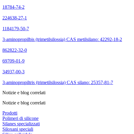
18784-74-2
224638-27-1
1184179-50-7
3-aminopropilbis (trimetilsilossia) CAS metilsilano: 42292-18-2
862822-32-0
69709-01-9
34937-00-3
3-aminopropiltris (trimetilsilossia) CAS silano: 25357-81-7
Notizie e blog correlati
Notizie e blog correlati
Prodotti
Polimeri di silicone
Silanes specializzati
Siloxani speciali