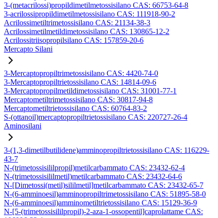
3-(metacrilossi)propildimetilmetossisilano CAS: 66753-64-8
3-acrilossipropildimetilmetossisilano CAS: 111918-90-2
Acrilossimetiltrimetossisilano CAS: 21134-38-3
Acrilossimetilmetildimetossisilano CAS: 130865-12-2
Acrilossitriisopropilsilano CAS: 157859-20-6
Mercapto Silani
3-Mercaptopropiltrimetossisilano CAS: 4420-74-0
3-Mercaptopropiltrietossisilano CAS: 14814-09-6
3-Mercaptopropilmetildimetossisilano CAS: 31001-77-1
Mercaptometiltrimetossisilano CAS: 30817-94-8
Mercaptometiltrietossisilano CAS: 60764-83-2
S-(ottanoil)mercaptopropiltrietossisilano CAS: 220727-26-4
Aminosilani
3-(1,3-dimetilbutilidene)amminopropiltrietossisilano CAS: 116229-
43-7
N-(trimetossisililpropil)metilcarbammato CAS: 23432-62-4
N-(trimetossisililmetil)metilcarbammato CAS: 23432-64-6
N-[Dimetossi(metil)sililmetil]metilcarbammato CAS: 23432-65-7
N-(6-amminoesil)amminopropiltrimetossisilano CAS: 51895-58-0
N-(6-amminoesil)amminometiltrietossisilano CAS: 15129-36-9
N-[5-(trimetossisililpropil)-2-aza-1-ossopentil]caprolattame CAS: