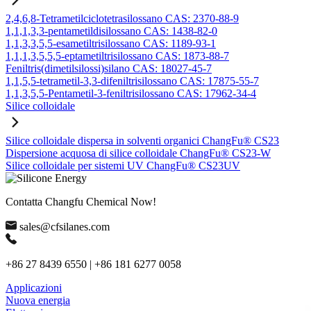
2,4,6,8-Tetrametilciclotetrasilossano CAS: 2370-88-9
1,1,1,3,3-pentametildisilossano CAS: 1438-82-0
1,1,3,3,5,5-esametiltrisilossano CAS: 1189-93-1
1,1,1,3,5,5,5-eptametiltrisilossano CAS: 1873-88-7
Feniltris(dimetilsilossi)silano CAS: 18027-45-7
1,1,5,5-tetrametil-3,3-difeniltrisilossano CAS: 17875-55-7
1,1,3,5,5-Pentametil-3-feniltrisilossano CAS: 17962-34-4
Silice colloidale
Silice colloidale dispersa in solventi organici ChangFu® CS23
Dispersione acquosa di silice colloidale ChangFu® CS23-W
Silice colloidale per sistemi UV ChangFu® CS23UV
Contatta Changfu Chemical Now!
sales@cfsilanes.com
+86 27 8439 6550 | +86 181 6277 0058
Applicazioni
Nuova energia