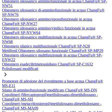
Oligomero silossanico amminofunzionale in acqua ChangFu® SP-
NW51
Oligomero silossanico di-amminofunzionale in acqua ChangFu®
SP-NW76
Oligomero silossanico ammino/epossifunzionale in acqua
ChangFu® SP-NW27
Oligomero silossanico ammino/vinilico funzionale in acqua
ChangFu® SP-NVW64
Oligomero silossanico multifunzionale in acqua ChangFu® SP-
NW68
Oligomero silanico multifunzionale ChangFu® SP-N28
Metilfenil Oligomero silossano funzionale ChangFu® SP-MP29
Oligomero silossanico multifunzionale in acqua ChangFu® SP-
ENW22
Oligomero esadeciltrimetossisilano ChangFu® SP-C1632
Polisilossani modificati
Promotore di adesione del rivestimento a base acqua ChangFu®
MS-E11
Silano di-amminofunzionale modificato ChangFu® MS-DN
Copolimeri (Mercaptopropil)metilsilossano-dimetilsilossano -
ChangFu® MS-SH
Copolimeri (metacrilossipropil)metilsilossano-dimetilsilossano -
ChangFu® MS-MA09