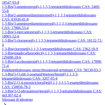
18547-93-8
1,3-Bis(3-amminopropil)-1,1,3,3-tetrametildisilossano CAS: 2469-
55-8
1,3-Bis(2-amminoetilamminometil)-1,1,3,3-tetrametildisilossano
CAS: 83936-41-8
1,3-Bis(3-amminoetilamminopropil)-1,1,3,3-tetrametildisilossano
CAS: 17866-53-4
1,3-Bis(3-mercaptopropil)-1,1,3,3-tetrametildisilossano CAS:
18001-52-0
1,3-Bis(3-cloropropil)-1,1,3,3-tetrametildisilossano CAS: 18132-72-
4
1,3-Bis(clorometil)-1,1,3,3-tetrametildisilossano CAS: 2362-10-9
1,3-Bis(eptadecafluorodecil)-1,1,3,3-tetrametildisilossano CAS:
129498-18-6
1,3-Bis(3-acrilossipropil)-1,1,3,3-tetrametildisilossano CAS: 17898-
71-4
Polidimetilsilossano metacrilossipropil-terminato CAS: 58130-03-3
1,3-Bis[3-[3-etil-3-ossetanil)metossi]propil]-1,1,3,3-
tetrametildisilossano CAS: 3207-05-4
1,5-Bis[2-(3,4-epossicicloesil)etil]-1,1,3,3,5,5-esametiltrisilossano
CAS: 150856-78-3
1,3-Bis(3-(2-idrossietossi)propil)-1,1,3,3-tetrametildisilossano CAS:
441307-02-4
Silossani di idrogeno