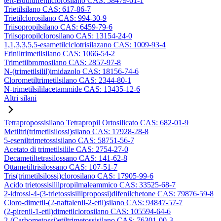
tert-Butildifenilclorosilano CAS: 58479-61-1
Trietilsilano CAS: 617-86-7
Trietilclorosilano CAS: 994-30-9
Triisopropilsilano CAS: 6459-79-6
Triisopropilclorosilano CAS: 13154-24-0
1,1,3,3,5,5-esametilciclotrisilazano CAS: 1009-93-4
Etiniltrimetilsilano CAS: 1066-54-2
Trimetilbromosilano CAS: 2857-97-8
N-(trimetilsilil)imidazolo CAS: 18156-74-6
Clorometiltrimetilsilano CAS: 2344-80-1
N-trimetilsililacetammide CAS: 13435-12-6
Altri silani
Tetrapropossisilano Tetrapropil Ortosilicato CAS: 682-01-9
Metiltri(trimetilsilossi)silano CAS: 17928-28-8
5-eseniltrimetossisilano CAS: 58751-56-7
Acetato di trimetilsilile CAS: 2754-27-0
Decametiltetrasilossano CAS: 141-62-8
Ottametiltrisilossano CAS: 107-51-7
Tris(trimetilsilossi)clorosilano CAS: 17905-99-6
Acido trietossisililpropilmaleammico CAS: 33525-68-7
2-idrossi-4-(3-trietossisililpropossi)difenilchetone CAS: 79876-59-8
Cloro-dimetil-(2-naftalenil-2-etil)silano CAS: 94847-57-7
(2-pirenil-1-etil)dimetilclorosilano CAS: 105594-64-6
2-(Carbometossi)etiltrimetossisilano CAS: 76301-00-3