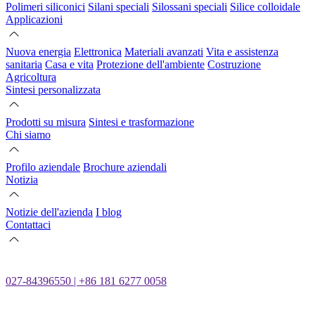
Polimeri siliconici
Silani speciali
Silossani speciali
Silice colloidale
Applicazioni
Nuova energia
Elettronica
Materiali avanzati
Vita e assistenza
sanitaria
Casa e vita
Protezione dell'ambiente
Costruzione
Agricoltura
Sintesi personalizzata
Prodotti su misura
Sintesi e trasformazione
Chi siamo
Profilo aziendale
Brochure aziendali
Notizia
Notizie dell'azienda
I blog
Contattaci
027-84396550 | +86 181 6277 0058