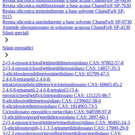
Resina siliconica multifunzionale a base acqua ChangFu® SP-6830
Resina siliconica multifunzionale a base acqua ChangFu® SP-7630
Resina siliconica termoindurente a base solvente ChangFu® SP-
9115
Resina siliconica autoindurente a base solvente ChangFu® SP-9730
Ammide silsesquiossano in soluzione acquosa ChangFu® SP-4130
Silani speciali
Silani epossidici
2-(3,4-epossicicloesil)etilmetildimetossisilano CAS: 97802-57-8
2-(3,4-epossicicloesil)etilmetildietossisilano CAS: 14857-35-3
3-glicidossipropildimetossimetilsilano CAS: 65799-47-5
2,4,6,8-tetrametil-2,4,6,8-
tetrakis(propilglicidiletere)ciclotetrasilossano CAS: 60665-85-2
2,4,6,8-tetrametil-2,4,6,8-tetrakis[2-(3,4-
epossicicloesil)etil]ciclotetrasilossano CAS: 121225-98-7
8-glicidossiottiltrimetossisilano CAS: 1239602-38-0
8-glicidossiottiltrietossisilano CAS: 1814903-73-5
Ciclosilossano epossidico metacrilato CAS: 948598-97-8
(3-glicidilossipropil)metildietossisilano CAS: 2897-60-1
2-(3,4-epossicicloesil)etiltris(trimetilsilossi)silano CAS: 90492-24-3
(3-glicidossipropil)-1,1,3,3-tetrametildisilossano CAS: 17980-29-9
3-(2,3-epossipropossi)propilbis(trimetilsilossi)metilsilano CAS: