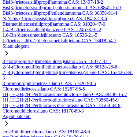
Bis[3-(trietossisilil)propil]ammina CAS: 13497-18-2
Bis[3-(trimetossisilil)propil]etilendiammina CAS: 68845-16-9
Bis[3-(trietossisilil)propil]etilendiammina CAS: 30858-91-4
N,N-bis (3-trimetossisililpropil)urea CAS: 18418-53-6
Bis(metildietossisililpropil)ammina CAS: 31020-47-0
1,4-Bis(trietossisililetil)benzene CAS: 224578-01-2
1,6-Bis(dietossimetilsilil)esano CAS: 18536-21-5
1-(trietossisilil)-2-(dietossimetilsilil)etano CAS: 18418-54-7
Silani alogeni
3-cloropropiltris(trimetilsililossi)silano CAS: 18077-31-1
2-[4-(Clorometil)fenil]etiltrimetossisilano CAS: 68128-25-6
2-[4-(Clorometil)fenil]etiltris(trimetilsilossi)silano CAS: 167426-89-
3
3-bromopropiltrimetossisilano CAS: 51826-90-5
Clorometiltrietossisilano CAS: 15267-95-5
1H,1H,2H,2H-Perfluoroesilmetildiclorosilano CAS: 38436-16-7
1H,1H,2H,2H-Perfluoroottiltriclorosilano CAS: 78560-45-9
1H,1H,2H,2H-Perfluorodeciltriclorosilano CAS: 78560-44-8
Clorometildiclorosilano CAS: 18170-89-3
Agenti sililanti
tert-Butildimetilclorosilano CAS: 18162-48-6