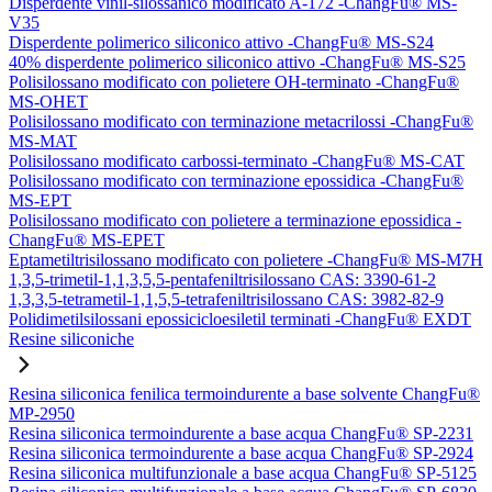
Disperdente vinil-silossanico modificato A-172 -ChangFu® MS-
V35
Disperdente polimerico siliconico attivo -ChangFu® MS-S24
40% disperdente polimerico siliconico attivo -ChangFu® MS-S25
Polisilossano modificato con polietere OH-terminato -ChangFu®
MS-OHET
Polisilossano modificato con terminazione metacrilossi -ChangFu®
MS-MAT
Polisilossano modificato carbossi-terminato -ChangFu® MS-CAT
Polisilossano modificato con terminazione epossidica -ChangFu®
MS-EPT
Polisilossano modificato con polietere a terminazione epossidica -
ChangFu® MS-EPET
Eptametiltrisilossano modificato con polietere -ChangFu® MS-M7H
1,3,5-trimetil-1,1,3,5,5-pentafeniltrisilossano CAS: 3390-61-2
1,3,3,5-tetrametil-1,1,5,5-tetrafeniltrisilossano CAS: 3982-82-9
Polidimetilsilossani epossicicloesiletil terminati -ChangFu® EXDT
Resine siliconiche
Resina siliconica fenilica termoindurente a base solvente ChangFu®
MP-2950
Resina siliconica termoindurente a base acqua ChangFu® SP-2231
Resina siliconica termoindurente a base acqua ChangFu® SP-2924
Resina siliconica multifunzionale a base acqua ChangFu® SP-5125