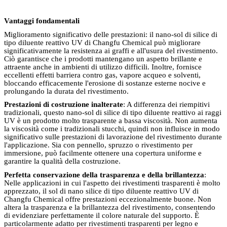
Vantaggi fondamentali
Miglioramento significativo delle prestazioni: il nano-sol di silice di
tipo diluente reattivo UV di Changfu Chemical può migliorare
significativamente la resistenza ai graffi e all'usura del rivestimento.
Ciò garantisce che i prodotti mantengano un aspetto brillante e
attraente anche in ambienti di utilizzo difficili. Inoltre, fornisce
eccellenti effetti barriera contro gas, vapore acqueo e solventi,
bloccando efficacemente l'erosione di sostanze esterne nocive e
prolungando la durata del rivestimento.
Prestazioni di costruzione inalterate
: A differenza dei riempitivi
tradizionali, questo nano-sol di silice di tipo diluente reattivo ai raggi
UV è un prodotto molto trasparente a bassa viscosità. Non aumenta
la viscosità come i tradizionali stucchi, quindi non influisce in modo
significativo sulle prestazioni di lavorazione del rivestimento durante
l'applicazione. Sia con pennello, spruzzo o rivestimento per
immersione, può facilmente ottenere una copertura uniforme e
garantire la qualità della costruzione.
Perfetta conservazione della trasparenza e della brillantezza
:
Nelle applicazioni in cui l'aspetto dei rivestimenti trasparenti è molto
apprezzato, il sol di nano silice di tipo diluente reattivo UV di
Changfu Chemical offre prestazioni eccezionalmente buone. Non
altera la trasparenza e la brillantezza del rivestimento, consentendo
di evidenziare perfettamente il colore naturale del supporto. È
particolarmente adatto per rivestimenti trasparenti per legno e