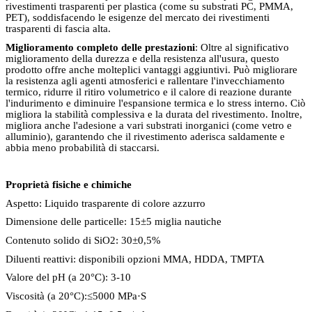
rivestimenti trasparenti per plastica (come su substrati PC, PMMA,
PET), soddisfacendo le esigenze del mercato dei rivestimenti
trasparenti di fascia alta.
Miglioramento completo delle prestazioni
: Oltre al significativo
miglioramento della durezza e della resistenza all'usura, questo
prodotto offre anche molteplici vantaggi aggiuntivi. Può migliorare
la resistenza agli agenti atmosferici e rallentare l'invecchiamento
termico, ridurre il ritiro volumetrico e il calore di reazione durante
l'indurimento e diminuire l'espansione termica e lo stress interno. Ciò
migliora la stabilità complessiva e la durata del rivestimento. Inoltre,
migliora anche l'adesione a vari substrati inorganici (come vetro e
alluminio), garantendo che il rivestimento aderisca saldamente e
abbia meno probabilità di staccarsi.
Proprietà fisiche e chimiche
Aspetto: Liquido trasparente di colore azzurro
Dimensione delle particelle: 15
±
5 miglia nautiche
Contenuto solido di SiO2: 30
±
0,5%
Diluenti reattivi: disponibili opzioni MMA, HDDA, TMPTA
Valore del pH (a 20
°
C): 3-10
Viscosità (a 20
°
C):
≤
5000 MPa
·
S