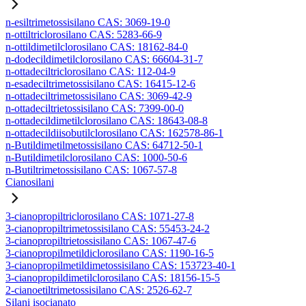
n-esiltrimetossisilano CAS: 3069-19-0
n-ottiltriclorosilano CAS: 5283-66-9
n-ottildimetilclorosilano CAS: 18162-84-0
n-dodecildimetilclorosilano CAS: 66604-31-7
n-ottadeciltriclorosilano CAS: 112-04-9
n-esadeciltrimetossisilano CAS: 16415-12-6
n-ottadeciltrimetossisilano CAS: 3069-42-9
n-ottadeciltrietossisilano CAS: 7399-00-0
n-ottadecildimetilclorosilano CAS: 18643-08-8
n-ottadecildiisobutilclorosilano CAS: 162578-86-1
n-Butildimetilmetossisilano CAS: 64712-50-1
n-Butildimetilclorosilano CAS: 1000-50-6
n-Butiltrimetossisilano CAS: 1067-57-8
Cianosilani
3-cianopropiltriclorosilano CAS: 1071-27-8
3-cianopropiltrimetossisilano CAS: 55453-24-2
3-cianopropiltrietossisilano CAS: 1067-47-6
3-cianopropilmetildiclorosilano CAS: 1190-16-5
3-cianopropilmetildimetossisilano CAS: 153723-40-1
3-cianopropildimetilclorosilano CAS: 18156-15-5
2-cianoetiltrimetossisilano CAS: 2526-62-7
Silani isocianato