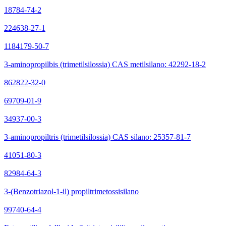
18784-74-2
224638-27-1
1184179-50-7
3-aminopropilbis (trimetilsilossia) CAS metilsilano: 42292-18-2
862822-32-0
69709-01-9
34937-00-3
3-aminopropiltris (trimetilsilossia) CAS silano: 25357-81-7
41051-80-3
82984-64-3
3-(Benzotriazol-1-il) propiltrimetossisilano
99740-64-4