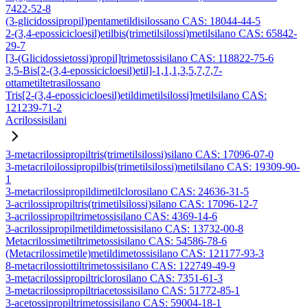
7422-52-8
(3-glicidossipropil)pentametildisilossano CAS: 18044-44-5
2-(3,4-epossicicloesil)etilbis(trimetilsilossi)metilsilano CAS: 65842-
29-7
[3-(Glicidossietossi)propil]trimetossisilano CAS: 118822-75-6
3,5-Bis[2-(3,4-epossicicloesil)etil]-1,1,1,3,5,7,7,7-
ottametiltetrasilossano
Tris[2-(3,4-epossicicloesil)etildimetilsilossi]metilsilano CAS:
121239-71-2
Acrilossisilani
3-metacrilossipropiltris(trimetilsilossi)silano CAS: 17096-07-0
3-metacriloilossipropilbis(trimetilsilossi)metilsilano CAS: 19309-90-
1
3-metacrilossipropildimetilclorosilano CAS: 24636-31-5
3-acrilossipropiltris(trimetilsilossi)silano CAS: 17096-12-7
3-acrilossipropiltrimetossisilano CAS: 4369-14-6
3-acrilossipropilmetildimetossisilano CAS: 13732-00-8
Metacrilossimetiltrimetossisilano CAS: 54586-78-6
(Metacrilossimetile)metildimetossisilano CAS: 121177-93-3
8-metacrilossiottiltrimetossisilano CAS: 122749-49-9
3-metacrilossipropiltriclorosilano CAS: 7351-61-3
3-metacrilossipropiltriacetossisilano CAS: 51772-85-1
3-acetossipropiltrimetossisilano CAS: 59004-18-1