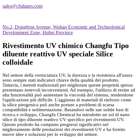
sales@cfsilanes.com
No.2, Dongfeng Avenue, Wuhan Economic and Technological
Development Zone, Hubei Province
Rivestimento UV chimico Changfu Tipo
diluente reattivo UV speciale Silice
colloidale
Nel settore della verniciatura UV, la durezza e la resistenza all'usura
sono sempre stati indicatori chiave della qualità del prodotto.
Tuttavia, i metodi tradizionali per migliorare queste proprietà spesso
presentano notevoli inconvenienti. Ad esempio, l'utilizzo di resine ad
alta funzionalità può aumentare la viscosità del sistema, rendendone
l'applicazione più difficile. L'aggiunta di materiali di rinforzo come
la silice pirogenica può anche portare a problemi di scarsa
compatibilità e sedimentazione. Basandosi sulle sue solide basi di
ricerca e sviluppo, Changfu Chemical ha introdotto un sol di nano
silice di tipo diluente reattivo UV specifico per rivestimenti UV.
Questo prodotto ha compiuto progressi significativi nel
miglioramento delle prestazioni dei rivestimenti UV e ha fornito
nuove idee e soluzioni per lo sviluppo del settore.