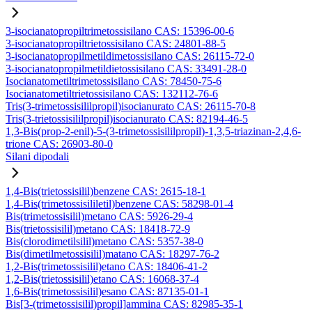
3-isocianatopropiltrimetossisilano CAS: 15396-00-6
3-isocianatopropiltrietossisilano CAS: 24801-88-5
3-isocianatopropilmetildimetossisilano CAS: 26115-72-0
3-isocianatopropilmetildietossisilano CAS: 33491-28-0
Isocianatometiltrimetossisilano CAS: 78450-75-6
Isocianatometiltrietossisilano CAS: 132112-76-6
Tris(3-trimetossisililpropil)isocianurato CAS: 26115-70-8
Tris(3-trietossisililpropil)isocianurato CAS: 82194-46-5
1,3-Bis(prop-2-enil)-5-(3-trimetossisililpropil)-1,3,5-triazinan-2,4,6-
trione CAS: 26903-80-0
Silani dipodali
1,4-Bis(trietossisilil)benzene CAS: 2615-18-1
1,4-Bis(trimetossisililetil)benzene CAS: 58298-01-4
Bis(trimetossisilil)metano CAS: 5926-29-4
Bis(trietossisilil)metano CAS: 18418-72-9
Bis(clorodimetilsilil)metano CAS: 5357-38-0
Bis(dimetilmetossisilil)matano CAS: 18297-76-2
1,2-Bis(trimetossisilil)etano CAS: 18406-41-2
1,2-Bis(trietossisilil)etano CAS: 16068-37-4
1,6-Bis(trimetossisilil)esano CAS: 87135-01-1
Bis[3-(trimetossisilil)propil]ammina CAS: 82985-35-1