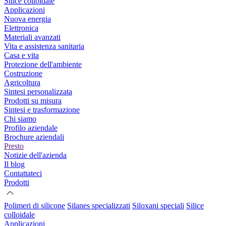
Silice colloidale
Applicazioni
Nuova energia
Elettronica
Materiali avanzati
Vita e assistenza sanitaria
Casa e vita
Protezione dell'ambiente
Costruzione
Agricoltura
Sintesi personalizzata
Prodotti su misura
Sintesi e trasformazione
Chi siamo
Profilo aziendale
Brochure aziendali
Presto
Notizie dell'azienda
Il blog
Contattateci
Prodotti
Polimeri di silicone
Silanes specializzati
Siloxani speciali
Silice
colloidale
Applicazioni