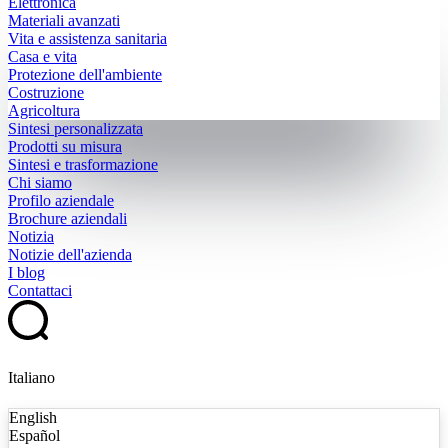
Elettronica
Materiali avanzati
Vita e assistenza sanitaria
Casa e vita
Protezione dell'ambiente
Costruzione
Agricoltura
Sintesi personalizzata
Prodotti su misura
Sintesi e trasformazione
Chi siamo
Profilo aziendale
Brochure aziendali
Notizia
Notizie dell'azienda
I blog
Contattaci
Italiano
English
Español