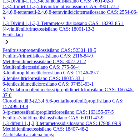
1,3-Divinil-1,1,3,3-tetrametildisilazano CAS: 7691-02-3
1,3,5-trimetil-1,3,5-trivinilciclotrisilossano CAS: 3901-77-7
2,4,6,8-tetrametil-2,4,6,8-tetravinilciclotetrasilossano CAS: 2554-06-
5
1,3-Divinil-1,1,3,3-Tetrametossidisilossano CAS: 18293-85-1
(4-vinilfenil)trimetossisilano CAS: 18001-13-3
Fenilsilani
Feniltrisisopropenilossisilano CAS: 52301-18-5
Feniltris(trimetilsilossi)silano CAS: 2116-84-9
Metilfenildimetossisilano CAS: 3027-21-2
Metilfenildietossisilano CAS: 775-56-4
3-fenilpropildimetilclorosilano CAS: 17146-09-7
6-fenilesiltriclorosilano CAS: 18035-33-1
6-fenilesildimetilclorosilano CAS: 97451-53-1
3-(Pentabromofenilmetossi)propildimetilclorosilano CAS: 166546-
37-8
Clorodimetil[3-(2,3,4,5,6-pentafluorofenil)propil]silano CAS:
157499-19-9
3-(p-metossifenil)propiltriclorosilano CAS: 163155-57-5
Feniltris(vinildimetilsilossi)silano CAS: 60111-47-9
1,3-difenil-1,1,3,3-tetrametossidisilossano CAS: 17938-09-9
Metildifenilmetossisilano CAS: 18407-48-2
Alchilsilani a catena lunga