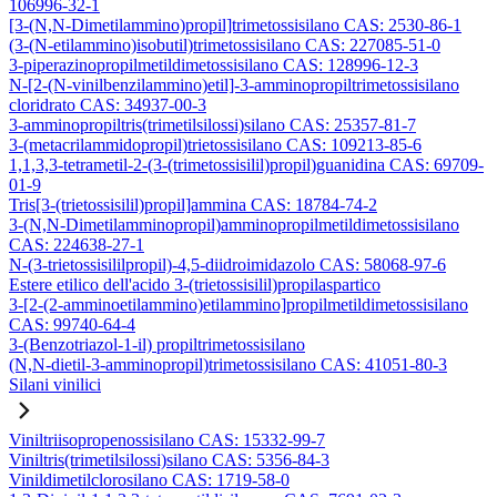
106996-32-1
[3-(N,N-Dimetilammino)propil]trimetossisilano CAS: 2530-86-1
(3-(N-etilammino)isobutil)trimetossisilano CAS: 227085-51-0
3-piperazinopropilmetildimetossisilano CAS: 128996-12-3
N-[2-(N-vinilbenzilammino)etil]-3-amminopropiltrimetossisilano
cloridrato CAS: 34937-00-3
3-amminopropiltris(trimetilsilossi)silano CAS: 25357-81-7
3-(metacrilammidopropil)trietossisilano CAS: 109213-85-6
1,1,3,3-tetrametil-2-(3-(trimetossisilil)propil)guanidina CAS: 69709-
01-9
Tris[3-(trietossisilil)propil]ammina CAS: 18784-74-2
3-(N,N-Dimetilamminopropil)amminopropilmetildimetossisilano
CAS: 224638-27-1
N-(3-trietossisililpropil)-4,5-diidroimidazolo CAS: 58068-97-6
Estere etilico dell'acido 3-(trietossisilil)propilaspartico
3-[2-(2-amminoetilammino)etilammino]propilmetildimetossisilano
CAS: 99740-64-4
3-(Benzotriazol-1-il) propiltrimetossisilano
(N,N-dietil-3-amminopropil)trimetossisilano CAS: 41051-80-3
Silani vinilici
Viniltriisopropenossisilano CAS: 15332-99-7
Viniltris(trimetilsilossi)silano CAS: 5356-84-3
Vinildimetilclorosilano CAS: 1719-58-0