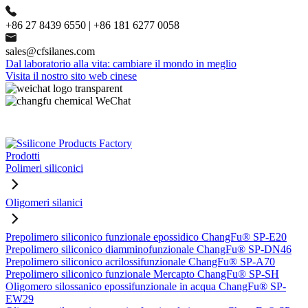
+86 27 8439 6550 | +86 181 6277 0058
sales@cfsilanes.com
Dal laboratorio alla vita: cambiare il mondo in meglio
Visita il nostro sito web cinese
Prodotti
Polimeri siliconici
Oligomeri silanici
Prepolimero siliconico funzionale epossidico ChangFu® SP-E20
Prepolimero siliconico diamminofunzionale ChangFu® SP-DN46
Prepolimero siliconico acrilossifunzionale ChangFu® SP-A70
Prepolimero siliconico funzionale Mercapto ChangFu® SP-SH
Oligomero silossanico epossifunzionale in acqua ChangFu® SP-
EW29