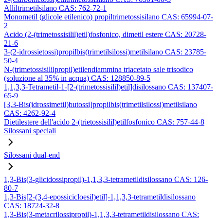
Alliltrimetilsilano CAS: 762-72-1
Monometil (glicole etilenico) propiltrimetossisilano CAS: 65994-07-
2
Acido (2-(trimetossisilil)etil)fosfonico, dimetil estere CAS: 20728-
21-6
3-(2-idrossietossi)propilbis(trimetilsilossi)metilsilano CAS: 23785-
50-4
N-(trimetossisililpropil)etilendiammina triacetato sale trisodico
(soluzione al 35% in acqua) CAS: 128850-89-5
1,1,3,3-Tetrametil-1-[2-(trimetossisilil)etil]disilossano CAS: 137407-
65-9
[3,3-Bis(idrossimetil)butossi]propilbis(trimetilsilossi)metilsilano
CAS: 4262-92-4
Dietilestere dell'acido 2-(trietossisilil)etilfosfonico CAS: 757-44-8
Silossani speciali
Silossani dual-end
1,3-Bis(3-glicidossipropil)-1,1,3,3-tetrametildisilossano CAS: 126-
80-7
1,3-Bis[2-(3,4-epossicicloesil)etil]-1,1,3,3-tetrametildisilossano
CAS: 18724-32-8
1,3-Bis(3-metacrilossipropil)-1,1,3,3-tetrametildisilossano CAS: