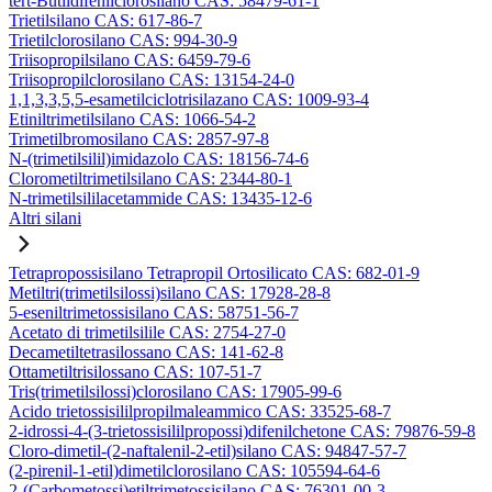
tert-Butildifenilclorosilano CAS: 58479-61-1
Trietilsilano CAS: 617-86-7
Trietilclorosilano CAS: 994-30-9
Triisopropilsilano CAS: 6459-79-6
Triisopropilclorosilano CAS: 13154-24-0
1,1,3,3,5,5-esametilciclotrisilazano CAS: 1009-93-4
Etiniltrimetilsilano CAS: 1066-54-2
Trimetilbromosilano CAS: 2857-97-8
N-(trimetilsilil)imidazolo CAS: 18156-74-6
Clorometiltrimetilsilano CAS: 2344-80-1
N-trimetilsililacetammide CAS: 13435-12-6
Altri silani
Tetrapropossisilano Tetrapropil Ortosilicato CAS: 682-01-9
Metiltri(trimetilsilossi)silano CAS: 17928-28-8
5-eseniltrimetossisilano CAS: 58751-56-7
Acetato di trimetilsilile CAS: 2754-27-0
Decametiltetrasilossano CAS: 141-62-8
Ottametiltrisilossano CAS: 107-51-7
Tris(trimetilsilossi)clorosilano CAS: 17905-99-6
Acido trietossisililpropilmaleammico CAS: 33525-68-7
2-idrossi-4-(3-trietossisililpropossi)difenilchetone CAS: 79876-59-8
Cloro-dimetil-(2-naftalenil-2-etil)silano CAS: 94847-57-7
(2-pirenil-1-etil)dimetilclorosilano CAS: 105594-64-6
2-(Carbometossi)etiltrimetossisilano CAS: 76301-00-3