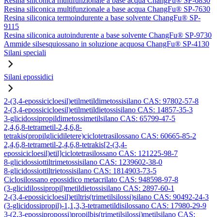
Resina siliconica multifunzionale a base acqua ChangFu® SP-6830
Resina siliconica multifunzionale a base acqua ChangFu® SP-7630
Resina siliconica termoindurente a base solvente ChangFu® SP-
9115
Resina siliconica autoindurente a base solvente ChangFu® SP-9730
Ammide silsesquiossano in soluzione acquosa ChangFu® SP-4130
Silani speciali
Silani epossidici
2-(3,4-epossicicloesil)etilmetildimetossisilano CAS: 97802-57-8
2-(3,4-epossicicloesil)etilmetildietossisilano CAS: 14857-35-3
3-glicidossipropildimetossimetilsilano CAS: 65799-47-5
2,4,6,8-tetrametil-2,4,6,8-
tetrakis(propilglicidiletere)ciclotetrasilossano CAS: 60665-85-2
2,4,6,8-tetrametil-2,4,6,8-tetrakis[2-(3,4-
epossicicloesil)etil]ciclotetrasilossano CAS: 121225-98-7
8-glicidossiottiltrimetossisilano CAS: 1239602-38-0
8-glicidossiottiltrietossisilano CAS: 1814903-73-5
Ciclosilossano epossidico metacrilato CAS: 948598-97-8
(3-glicidilossipropil)metildietossisilano CAS: 2897-60-1
2-(3,4-epossicicloesil)etiltris(trimetilsilossi)silano CAS: 90492-24-3
(3-glicidossipropil)-1,1,3,3-tetrametildisilossano CAS: 17980-29-9
3-(2,3-epossipropossi)propilbis(trimetilsilossi)metilsilano CAS: