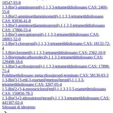
18547-93-8
1,3-Bis(3-amminopropil)-1,1,3,3-tetrametildisilossano CAS: 2469-
55-8
1,3-Bis(2-amminoetilamminometil)-1,1,3,3-tetrametildisilossano
CAS: 83936-41-8
1,3-Bis(3-amminoetilamminopropil)-1,1,3,3-tetrametildisilossano
CAS: 17866-53-4
1,3-Bis(3-mercaptopropil)-1,1,3,3-tetrametildisilossano CAS:
18001-52-0
1,3-Bis(3-cloropropil)-1,1,3,3-tetrametildisilossano CAS: 18132-72-
4
1,3-Bis(clorometil)-1,1,3,3-tetrametildisilossano CAS: 2362-10-9
1,3-Bis(eptadecafluorodecil)-1,1,3,3-tetrametildisilossano CAS:
129498-18-6
1,3-Bis(3-acrilossipropil)-1,1,3,3-tetrametildisilossano CAS: 17898-
71-4
Polidimetilsilossano metacrilossipropil-terminato CAS: 58130-03-3
1,3-Bis[3-[3-etil-3-ossetanil)metossi]propil]-1,1,3,3-
tetrametildisilossano CAS: 3207-05-4
1,5-Bis[2-(3,4-epossicicloesil)etil]-1,1,3,3,5,5-esametiltrisilossano
CAS: 150856-78-3
1,3-Bis(3-(2-idrossietossi)propil)-1,1,3,3-tetrametildisilossano CAS:
441307-02-4
Silossani di idrogeno