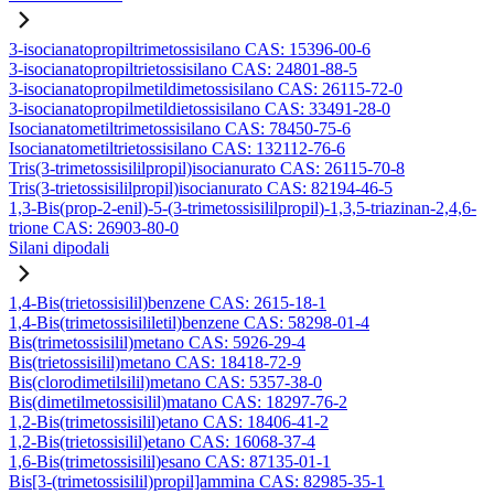
3-isocianatopropiltrimetossisilano CAS: 15396-00-6
3-isocianatopropiltrietossisilano CAS: 24801-88-5
3-isocianatopropilmetildimetossisilano CAS: 26115-72-0
3-isocianatopropilmetildietossisilano CAS: 33491-28-0
Isocianatometiltrimetossisilano CAS: 78450-75-6
Isocianatometiltrietossisilano CAS: 132112-76-6
Tris(3-trimetossisililpropil)isocianurato CAS: 26115-70-8
Tris(3-trietossisililpropil)isocianurato CAS: 82194-46-5
1,3-Bis(prop-2-enil)-5-(3-trimetossisililpropil)-1,3,5-triazinan-2,4,6-
trione CAS: 26903-80-0
Silani dipodali
1,4-Bis(trietossisilil)benzene CAS: 2615-18-1
1,4-Bis(trimetossisililetil)benzene CAS: 58298-01-4
Bis(trimetossisilil)metano CAS: 5926-29-4
Bis(trietossisilil)metano CAS: 18418-72-9
Bis(clorodimetilsilil)metano CAS: 5357-38-0
Bis(dimetilmetossisilil)matano CAS: 18297-76-2
1,2-Bis(trimetossisilil)etano CAS: 18406-41-2
1,2-Bis(trietossisilil)etano CAS: 16068-37-4
1,6-Bis(trimetossisilil)esano CAS: 87135-01-1
Bis[3-(trimetossisilil)propil]ammina CAS: 82985-35-1