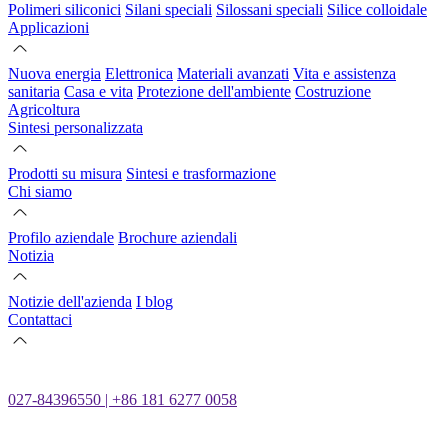
Polimeri siliconici
Silani speciali
Silossani speciali
Silice colloidale
Applicazioni
Nuova energia
Elettronica
Materiali avanzati
Vita e assistenza
sanitaria
Casa e vita
Protezione dell'ambiente
Costruzione
Agricoltura
Sintesi personalizzata
Prodotti su misura
Sintesi e trasformazione
Chi siamo
Profilo aziendale
Brochure aziendali
Notizia
Notizie dell'azienda
I blog
Contattaci
027-84396550 | +86 181 6277 0058