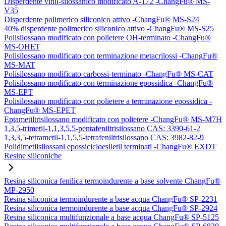
Disperdente vinil-silossanico modificato A-172 -ChangFu® MS-
V35
Disperdente polimerico siliconico attivo -ChangFu® MS-S24
40% disperdente polimerico siliconico attivo -ChangFu® MS-S25
Polisilossano modificato con polietere OH-terminato -ChangFu®
MS-OHET
Polisilossano modificato con terminazione metacrilossi -ChangFu®
MS-MAT
Polisilossano modificato carbossi-terminato -ChangFu® MS-CAT
Polisilossano modificato con terminazione epossidica -ChangFu®
MS-EPT
Polisilossano modificato con polietere a terminazione epossidica -
ChangFu® MS-EPET
Eptametiltrisilossano modificato con polietere -ChangFu® MS-M7H
1,3,5-trimetil-1,1,3,5,5-pentafeniltrisilossano CAS: 3390-61-2
1,3,3,5-tetrametil-1,1,5,5-tetrafeniltrisilossano CAS: 3982-82-9
Polidimetilsilossani epossicicloesiletil terminati -ChangFu® EXDT
Resine siliconiche
Resina siliconica fenilica termoindurente a base solvente ChangFu®
MP-2950
Resina siliconica termoindurente a base acqua ChangFu® SP-2231
Resina siliconica termoindurente a base acqua ChangFu® SP-2924
Resina siliconica multifunzionale a base acqua ChangFu® SP-5125