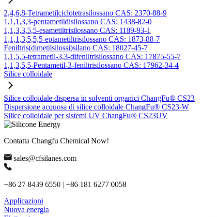
2,4,6,8-Tetrametilciclotetrasilossano CAS: 2370-88-9
1,1,1,3,3-pentametildisilossano CAS: 1438-82-0
1,1,3,3,5,5-esametiltrisilossano CAS: 1189-93-1
1,1,1,3,5,5,5-eptametiltrisilossano CAS: 1873-88-7
Feniltris(dimetilsilossi)silano CAS: 18027-45-7
1,1,5,5-tetrametil-3,3-difeniltrisilossano CAS: 17875-55-7
1,1,3,5,5-Pentametil-3-feniltrisilossano CAS: 17962-34-4
Silice colloidale
Silice colloidale dispersa in solventi organici ChangFu® CS23
Dispersione acquosa di silice colloidale ChangFu® CS23-W
Silice colloidale per sistemi UV ChangFu® CS23UV
Contatta Changfu Chemical Now!
sales@cfsilanes.com
+86 27 8439 6550 | +86 181 6277 0058
Applicazioni
Nuova energia