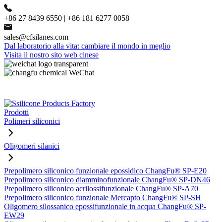
+86 27 8439 6550 | +86 181 6277 0058
sales@cfsilanes.com
Dal laboratorio alla vita: cambiare il mondo in meglio
Visita il nostro sito web cinese
Prodotti
Polimeri siliconici
Oligomeri silanici
Prepolimero siliconico funzionale epossidico ChangFu® SP-E20
Prepolimero siliconico diamminofunzionale ChangFu® SP-DN46
Prepolimero siliconico acrilossifunzionale ChangFu® SP-A70
Prepolimero siliconico funzionale Mercapto ChangFu® SP-SH
Oligomero silossanico epossifunzionale in acqua ChangFu® SP-
EW29