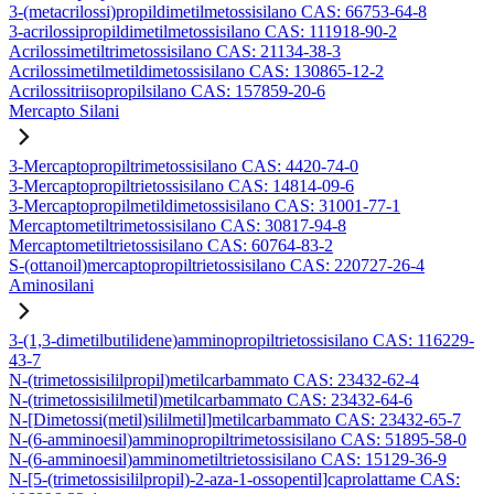
3-(metacrilossi)propildimetilmetossisilano CAS: 66753-64-8
3-acrilossipropildimetilmetossisilano CAS: 111918-90-2
Acrilossimetiltrimetossisilano CAS: 21134-38-3
Acrilossimetilmetildimetossisilano CAS: 130865-12-2
Acrilossitriisopropilsilano CAS: 157859-20-6
Mercapto Silani
3-Mercaptopropiltrimetossisilano CAS: 4420-74-0
3-Mercaptopropiltrietossisilano CAS: 14814-09-6
3-Mercaptopropilmetildimetossisilano CAS: 31001-77-1
Mercaptometiltrimetossisilano CAS: 30817-94-8
Mercaptometiltrietossisilano CAS: 60764-83-2
S-(ottanoil)mercaptopropiltrietossisilano CAS: 220727-26-4
Aminosilani
3-(1,3-dimetilbutilidene)amminopropiltrietossisilano CAS: 116229-
43-7
N-(trimetossisililpropil)metilcarbammato CAS: 23432-62-4
N-(trimetossisililmetil)metilcarbammato CAS: 23432-64-6
N-[Dimetossi(metil)sililmetil]metilcarbammato CAS: 23432-65-7
N-(6-amminoesil)amminopropiltrimetossisilano CAS: 51895-58-0
N-(6-amminoesil)amminometiltrietossisilano CAS: 15129-36-9
N-[5-(trimetossisililpropil)-2-aza-1-ossopentil]caprolattame CAS: