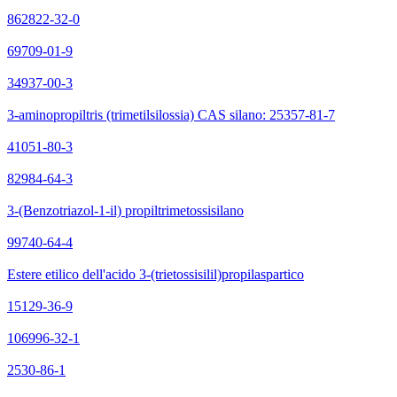
862822-32-0
69709-01-9
34937-00-3
3-aminopropiltris (trimetilsilossia) CAS silano: 25357-81-7
41051-80-3
82984-64-3
3-(Benzotriazol-1-il) propiltrimetossisilano
99740-64-4
Estere etilico dell'acido 3-(trietossisilil)propilaspartico
15129-36-9
106996-32-1
2530-86-1