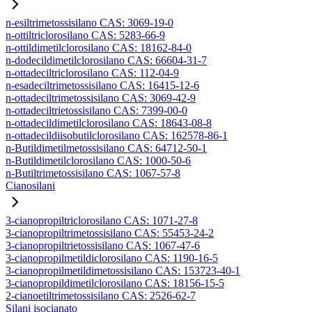
n-esiltrimetossisilano CAS: 3069-19-0
n-ottiltriclorosilano CAS: 5283-66-9
n-ottildimetilclorosilano CAS: 18162-84-0
n-dodecildimetilclorosilano CAS: 66604-31-7
n-ottadeciltriclorosilano CAS: 112-04-9
n-esadeciltrimetossisilano CAS: 16415-12-6
n-ottadeciltrimetossisilano CAS: 3069-42-9
n-ottadeciltrietossisilano CAS: 7399-00-0
n-ottadecildimetilclorosilano CAS: 18643-08-8
n-ottadecildiisobutilclorosilano CAS: 162578-86-1
n-Butildimetilmetossisilano CAS: 64712-50-1
n-Butildimetilclorosilano CAS: 1000-50-6
n-Butiltrimetossisilano CAS: 1067-57-8
Cianosilani
3-cianopropiltriclorosilano CAS: 1071-27-8
3-cianopropiltrimetossisilano CAS: 55453-24-2
3-cianopropiltrietossisilano CAS: 1067-47-6
3-cianopropilmetildiclorosilano CAS: 1190-16-5
3-cianopropilmetildimetossisilano CAS: 153723-40-1
3-cianopropildimetilclorosilano CAS: 18156-15-5
2-cianoetiltrimetossisilano CAS: 2526-62-7
Silani isocianato