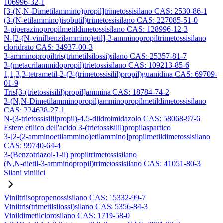
106996-32-1
[3-(N,N-Dimetilammino)propil]trimetossisilano CAS: 2530-86-1
(3-(N-etilammino)isobutil)trimetossisilano CAS: 227085-51-0
3-piperazinopropilmetildimetossisilano CAS: 128996-12-3
N-[2-(N-vinilbenzilammino)etil]-3-amminopropiltrimetossisilano
cloridrato CAS: 34937-00-3
3-amminopropiltris(trimetilsilossi)silano CAS: 25357-81-7
3-(metacrilammidopropil)trietossisilano CAS: 109213-85-6
1,1,3,3-tetrametil-2-(3-(trimetossisilil)propil)guanidina CAS: 69709-
01-9
Tris[3-(trietossisilil)propil]ammina CAS: 18784-74-2
3-(N,N-Dimetilamminopropil)amminopropilmetildimetossisilano
CAS: 224638-27-1
N-(3-trietossisililpropil)-4,5-diidroimidazolo CAS: 58068-97-6
Estere etilico dell'acido 3-(trietossisilil)propilaspartico
3-[2-(2-amminoetilammino)etilammino]propilmetildimetossisilano
CAS: 99740-64-4
3-(Benzotriazol-1-il) propiltrimetossisilano
(N,N-dietil-3-amminopropil)trimetossisilano CAS: 41051-80-3
Silani vinilici
Viniltriisopropenossisilano CAS: 15332-99-7
Viniltris(trimetilsilossi)silano CAS: 5356-84-3
Vinildimetilclorosilano CAS: 1719-58-0