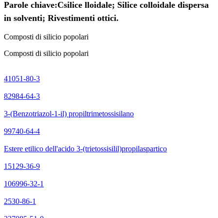
Parole chiave:
C
silice lloidale; Silice colloidale dispersa
in solventi; Rivestimenti ottici.
Composti di silicio popolari
Composti di silicio popolari
41051-80-3
82984-64-3
3-(Benzotriazol-1-il) propiltrimetossisilano
99740-64-4
Estere etilico dell'acido 3-(trietossisilil)propilaspartico
15129-36-9
106996-32-1
2530-86-1