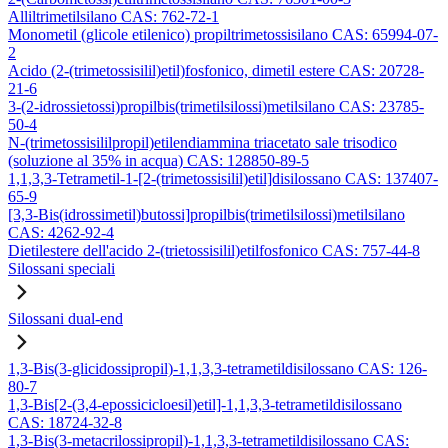
Alliltrimetilsilano CAS: 762-72-1
Monometil (glicole etilenico) propiltrimetossisilano CAS: 65994-07-
2
Acido (2-(trimetossisilil)etil)fosfonico, dimetil estere CAS: 20728-
21-6
3-(2-idrossietossi)propilbis(trimetilsilossi)metilsilano CAS: 23785-
50-4
N-(trimetossisililpropil)etilendiammina triacetato sale trisodico
(soluzione al 35% in acqua) CAS: 128850-89-5
1,1,3,3-Tetrametil-1-[2-(trimetossisilil)etil]disilossano CAS: 137407-
65-9
[3,3-Bis(idrossimetil)butossi]propilbis(trimetilsilossi)metilsilano
CAS: 4262-92-4
Dietilestere dell'acido 2-(trietossisilil)etilfosfonico CAS: 757-44-8
Silossani speciali
Silossani dual-end
1,3-Bis(3-glicidossipropil)-1,1,3,3-tetrametildisilossano CAS: 126-
80-7
1,3-Bis[2-(3,4-epossicicloesil)etil]-1,1,3,3-tetrametildisilossano
CAS: 18724-32-8
1,3-Bis(3-metacrilossipropil)-1,1,3,3-tetrametildisilossano CAS: