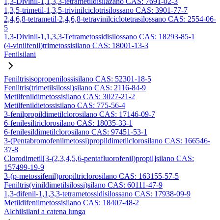
1,3-Divinil-1,1,3,3-tetrametildisilazano CAS: 7691-02-3
1,3,5-trimetil-1,3,5-trivinilciclotrisilossano CAS: 3901-77-7
2,4,6,8-tetrametil-2,4,6,8-tetravinilciclotetrasilossano CAS: 2554-06-
5
1,3-Divinil-1,1,3,3-Tetrametossidisilossano CAS: 18293-85-1
(4-vinilfenil)trimetossisilano CAS: 18001-13-3
Fenilsilani
Feniltrisisopropenilossisilano CAS: 52301-18-5
Feniltris(trimetilsilossi)silano CAS: 2116-84-9
Metilfenildimetossisilano CAS: 3027-21-2
Metilfenildietossisilano CAS: 775-56-4
3-fenilpropildimetilclorosilano CAS: 17146-09-7
6-fenilesiltriclorosilano CAS: 18035-33-1
6-fenilesildimetilclorosilano CAS: 97451-53-1
3-(Pentabromofenilmetossi)propildimetilclorosilano CAS: 166546-
37-8
Clorodimetil[3-(2,3,4,5,6-pentafluorofenil)propil]silano CAS:
157499-19-9
3-(p-metossifenil)propiltriclorosilano CAS: 163155-57-5
Feniltris(vinildimetilsilossi)silano CAS: 60111-47-9
1,3-difenil-1,1,3,3-tetrametossidisilossano CAS: 17938-09-9
Metildifenilmetossisilano CAS: 18407-48-2
Alchilsilani a catena lunga