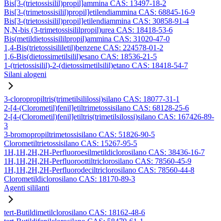
Bis[3-(trietossisilil)propil]ammina CAS: 13497-18-2
Bis[3-(trimetossisilil)propil]etilendiammina CAS: 68845-16-9
Bis[3-(trietossisilil)propil]etilendiammina CAS: 30858-91-4
N,N-bis (3-trimetossisililpropil)urea CAS: 18418-53-6
Bis(metildietossisililpropil)ammina CAS: 31020-47-0
1,4-Bis(trietossisililetil)benzene CAS: 224578-01-2
1,6-Bis(dietossimetilsilil)esano CAS: 18536-21-5
1-(trietossisilil)-2-(dietossimetilsilil)etano CAS: 18418-54-7
Silani alogeni
3-cloropropiltris(trimetilsililossi)silano CAS: 18077-31-1
2-[4-(Clorometil)fenil]etiltrimetossisilano CAS: 68128-25-6
2-[4-(Clorometil)fenil]etiltris(trimetilsilossi)silano CAS: 167426-89-
3
3-bromopropiltrimetossisilano CAS: 51826-90-5
Clorometiltrietossisilano CAS: 15267-95-5
1H,1H,2H,2H-Perfluoroesilmetildiclorosilano CAS: 38436-16-7
1H,1H,2H,2H-Perfluoroottiltriclorosilano CAS: 78560-45-9
1H,1H,2H,2H-Perfluorodeciltriclorosilano CAS: 78560-44-8
Clorometildiclorosilano CAS: 18170-89-3
Agenti sililanti
tert-Butildimetilclorosilano CAS: 18162-48-6