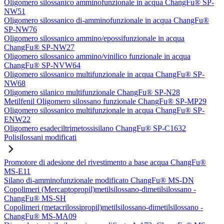
Oligomero silossanico amminofunzionale in acqua ChangFu® SP-
NW51
Oligomero silossanico di-amminofunzionale in acqua ChangFu®
SP-NW76
Oligomero silossanico ammino/epossifunzionale in acqua
ChangFu® SP-NW27
Oligomero silossanico ammino/vinilico funzionale in acqua
ChangFu® SP-NVW64
Oligomero silossanico multifunzionale in acqua ChangFu® SP-
NW68
Oligomero silanico multifunzionale ChangFu® SP-N28
Metilfenil Oligomero silossano funzionale ChangFu® SP-MP29
Oligomero silossanico multifunzionale in acqua ChangFu® SP-
ENW22
Oligomero esadeciltrimetossisilano ChangFu® SP-C1632
Polisilossani modificati
Promotore di adesione del rivestimento a base acqua ChangFu®
MS-E11
Silano di-amminofunzionale modificato ChangFu® MS-DN
Copolimeri (Mercaptopropil)metilsilossano-dimetilsilossano -
ChangFu® MS-SH
Copolimeri (metacrilossipropil)metilsilossano-dimetilsilossano -
ChangFu® MS-MA09