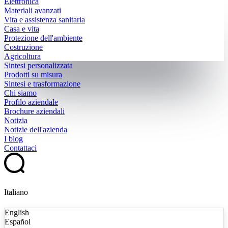
Elettronica
Materiali avanzati
Vita e assistenza sanitaria
Casa e vita
Protezione dell'ambiente
Costruzione
Agricoltura
Sintesi personalizzata
Prodotti su misura
Sintesi e trasformazione
Chi siamo
Profilo aziendale
Brochure aziendali
Notizia
Notizie dell'azienda
I blog
Contattaci
Italiano
English
Español