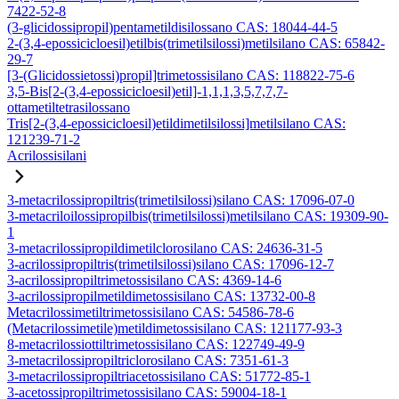
7422-52-8
(3-glicidossipropil)pentametildisilossano CAS: 18044-44-5
2-(3,4-epossicicloesil)etilbis(trimetilsilossi)metilsilano CAS: 65842-
29-7
[3-(Glicidossietossi)propil]trimetossisilano CAS: 118822-75-6
3,5-Bis[2-(3,4-epossicicloesil)etil]-1,1,1,3,5,7,7,7-
ottametiltetrasilossano
Tris[2-(3,4-epossicicloesil)etildimetilsilossi]metilsilano CAS:
121239-71-2
Acrilossisilani
3-metacrilossipropiltris(trimetilsilossi)silano CAS: 17096-07-0
3-metacriloilossipropilbis(trimetilsilossi)metilsilano CAS: 19309-90-
1
3-metacrilossipropildimetilclorosilano CAS: 24636-31-5
3-acrilossipropiltris(trimetilsilossi)silano CAS: 17096-12-7
3-acrilossipropiltrimetossisilano CAS: 4369-14-6
3-acrilossipropilmetildimetossisilano CAS: 13732-00-8
Metacrilossimetiltrimetossisilano CAS: 54586-78-6
(Metacrilossimetile)metildimetossisilano CAS: 121177-93-3
8-metacrilossiottiltrimetossisilano CAS: 122749-49-9
3-metacrilossipropiltriclorosilano CAS: 7351-61-3
3-metacrilossipropiltriacetossisilano CAS: 51772-85-1
3-acetossipropiltrimetossisilano CAS: 59004-18-1