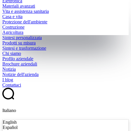
Elettronica
Materiali avanzati
Vita e assistenza sanitaria
Casa e vita
Protezione dell'ambiente
Costruzione
Agricoltura
Sintesi personalizzata
Prodotti su misura
Sintesi e trasformazione
Chi siamo
Profilo aziendale
Brochure aziendali
Notizia
Notizie dell'azienda
I blog
Contattaci
Italiano
English
Español