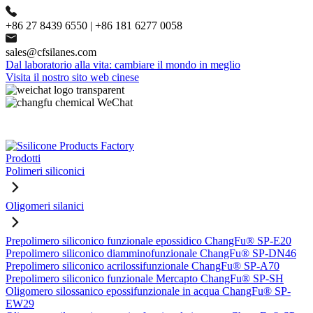
+86 27 8439 6550 | +86 181 6277 0058
sales@cfsilanes.com
Dal laboratorio alla vita: cambiare il mondo in meglio
Visita il nostro sito web cinese
Prodotti
Polimeri siliconici
Oligomeri silanici
Prepolimero siliconico funzionale epossidico ChangFu® SP-E20
Prepolimero siliconico diamminofunzionale ChangFu® SP-DN46
Prepolimero siliconico acrilossifunzionale ChangFu® SP-A70
Prepolimero siliconico funzionale Mercapto ChangFu® SP-SH
Oligomero silossanico epossifunzionale in acqua ChangFu® SP-
EW29