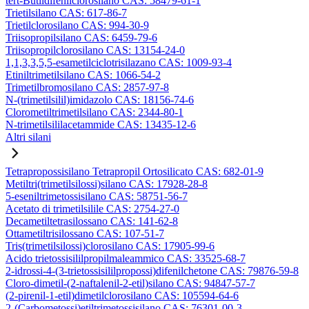
tert-Butildifenilclorosilano CAS: 58479-61-1
Trietilsilano CAS: 617-86-7
Trietilclorosilano CAS: 994-30-9
Triisopropilsilano CAS: 6459-79-6
Triisopropilclorosilano CAS: 13154-24-0
1,1,3,3,5,5-esametilciclotrisilazano CAS: 1009-93-4
Etiniltrimetilsilano CAS: 1066-54-2
Trimetilbromosilano CAS: 2857-97-8
N-(trimetilsilil)imidazolo CAS: 18156-74-6
Clorometiltrimetilsilano CAS: 2344-80-1
N-trimetilsililacetammide CAS: 13435-12-6
Altri silani
Tetrapropossisilano Tetrapropil Ortosilicato CAS: 682-01-9
Metiltri(trimetilsilossi)silano CAS: 17928-28-8
5-eseniltrimetossisilano CAS: 58751-56-7
Acetato di trimetilsilile CAS: 2754-27-0
Decametiltetrasilossano CAS: 141-62-8
Ottametiltrisilossano CAS: 107-51-7
Tris(trimetilsilossi)clorosilano CAS: 17905-99-6
Acido trietossisililpropilmaleammico CAS: 33525-68-7
2-idrossi-4-(3-trietossisililpropossi)difenilchetone CAS: 79876-59-8
Cloro-dimetil-(2-naftalenil-2-etil)silano CAS: 94847-57-7
(2-pirenil-1-etil)dimetilclorosilano CAS: 105594-64-6
2-(Carbometossi)etiltrimetossisilano CAS: 76301-00-3