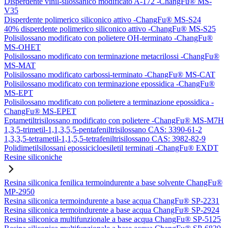
Disperdente vinil-silossanico modificato A-172 -ChangFu® MS-
V35
Disperdente polimerico siliconico attivo -ChangFu® MS-S24
40% disperdente polimerico siliconico attivo -ChangFu® MS-S25
Polisilossano modificato con polietere OH-terminato -ChangFu®
MS-OHET
Polisilossano modificato con terminazione metacrilossi -ChangFu®
MS-MAT
Polisilossano modificato carbossi-terminato -ChangFu® MS-CAT
Polisilossano modificato con terminazione epossidica -ChangFu®
MS-EPT
Polisilossano modificato con polietere a terminazione epossidica -
ChangFu® MS-EPET
Eptametiltrisilossano modificato con polietere -ChangFu® MS-M7H
1,3,5-trimetil-1,1,3,5,5-pentafeniltrisilossano CAS: 3390-61-2
1,3,3,5-tetrametil-1,1,5,5-tetrafeniltrisilossano CAS: 3982-82-9
Polidimetilsilossani epossicicloesiletil terminati -ChangFu® EXDT
Resine siliconiche
Resina siliconica fenilica termoindurente a base solvente ChangFu®
MP-2950
Resina siliconica termoindurente a base acqua ChangFu® SP-2231
Resina siliconica termoindurente a base acqua ChangFu® SP-2924
Resina siliconica multifunzionale a base acqua ChangFu® SP-5125