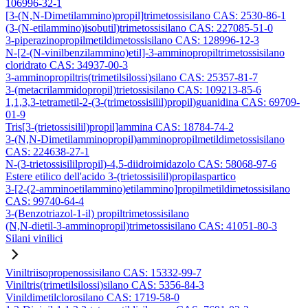
106996-32-1
[3-(N,N-Dimetilammino)propil]trimetossisilano CAS: 2530-86-1
(3-(N-etilammino)isobutil)trimetossisilano CAS: 227085-51-0
3-piperazinopropilmetildimetossisilano CAS: 128996-12-3
N-[2-(N-vinilbenzilammino)etil]-3-amminopropiltrimetossisilano
cloridrato CAS: 34937-00-3
3-amminopropiltris(trimetilsilossi)silano CAS: 25357-81-7
3-(metacrilammidopropil)trietossisilano CAS: 109213-85-6
1,1,3,3-tetrametil-2-(3-(trimetossisilil)propil)guanidina CAS: 69709-
01-9
Tris[3-(trietossisilil)propil]ammina CAS: 18784-74-2
3-(N,N-Dimetilamminopropil)amminopropilmetildimetossisilano
CAS: 224638-27-1
N-(3-trietossisililpropil)-4,5-diidroimidazolo CAS: 58068-97-6
Estere etilico dell'acido 3-(trietossisilil)propilaspartico
3-[2-(2-amminoetilammino)etilammino]propilmetildimetossisilano
CAS: 99740-64-4
3-(Benzotriazol-1-il) propiltrimetossisilano
(N,N-dietil-3-amminopropil)trimetossisilano CAS: 41051-80-3
Silani vinilici
Viniltriisopropenossisilano CAS: 15332-99-7
Viniltris(trimetilsilossi)silano CAS: 5356-84-3
Vinildimetilclorosilano CAS: 1719-58-0