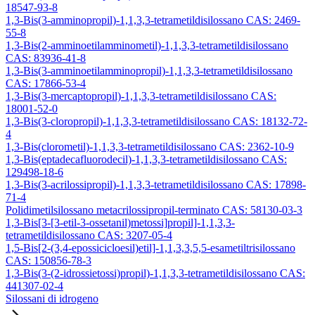
18547-93-8
1,3-Bis(3-amminopropil)-1,1,3,3-tetrametildisilossano CAS: 2469-
55-8
1,3-Bis(2-amminoetilamminometil)-1,1,3,3-tetrametildisilossano
CAS: 83936-41-8
1,3-Bis(3-amminoetilamminopropil)-1,1,3,3-tetrametildisilossano
CAS: 17866-53-4
1,3-Bis(3-mercaptopropil)-1,1,3,3-tetrametildisilossano CAS:
18001-52-0
1,3-Bis(3-cloropropil)-1,1,3,3-tetrametildisilossano CAS: 18132-72-
4
1,3-Bis(clorometil)-1,1,3,3-tetrametildisilossano CAS: 2362-10-9
1,3-Bis(eptadecafluorodecil)-1,1,3,3-tetrametildisilossano CAS:
129498-18-6
1,3-Bis(3-acrilossipropil)-1,1,3,3-tetrametildisilossano CAS: 17898-
71-4
Polidimetilsilossano metacrilossipropil-terminato CAS: 58130-03-3
1,3-Bis[3-[3-etil-3-ossetanil)metossi]propil]-1,1,3,3-
tetrametildisilossano CAS: 3207-05-4
1,5-Bis[2-(3,4-epossicicloesil)etil]-1,1,3,3,5,5-esametiltrisilossano
CAS: 150856-78-3
1,3-Bis(3-(2-idrossietossi)propil)-1,1,3,3-tetrametildisilossano CAS:
441307-02-4
Silossani di idrogeno