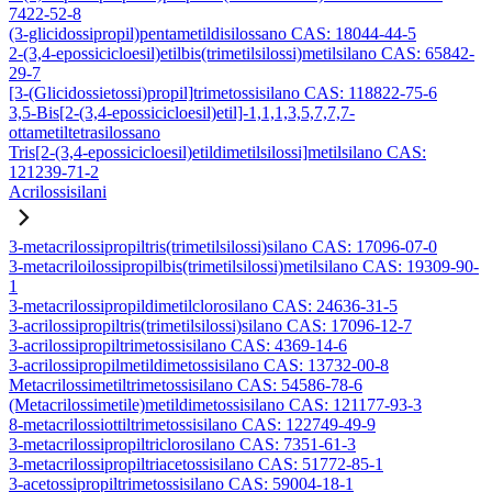
7422-52-8
(3-glicidossipropil)pentametildisilossano CAS: 18044-44-5
2-(3,4-epossicicloesil)etilbis(trimetilsilossi)metilsilano CAS: 65842-
29-7
[3-(Glicidossietossi)propil]trimetossisilano CAS: 118822-75-6
3,5-Bis[2-(3,4-epossicicloesil)etil]-1,1,1,3,5,7,7,7-
ottametiltetrasilossano
Tris[2-(3,4-epossicicloesil)etildimetilsilossi]metilsilano CAS:
121239-71-2
Acrilossisilani
3-metacrilossipropiltris(trimetilsilossi)silano CAS: 17096-07-0
3-metacriloilossipropilbis(trimetilsilossi)metilsilano CAS: 19309-90-
1
3-metacrilossipropildimetilclorosilano CAS: 24636-31-5
3-acrilossipropiltris(trimetilsilossi)silano CAS: 17096-12-7
3-acrilossipropiltrimetossisilano CAS: 4369-14-6
3-acrilossipropilmetildimetossisilano CAS: 13732-00-8
Metacrilossimetiltrimetossisilano CAS: 54586-78-6
(Metacrilossimetile)metildimetossisilano CAS: 121177-93-3
8-metacrilossiottiltrimetossisilano CAS: 122749-49-9
3-metacrilossipropiltriclorosilano CAS: 7351-61-3
3-metacrilossipropiltriacetossisilano CAS: 51772-85-1
3-acetossipropiltrimetossisilano CAS: 59004-18-1