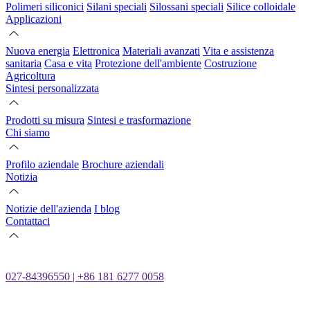
Polimeri siliconici
Silani speciali
Silossani speciali
Silice colloidale
Applicazioni
Nuova energia
Elettronica
Materiali avanzati
Vita e assistenza
sanitaria
Casa e vita
Protezione dell'ambiente
Costruzione
Agricoltura
Sintesi personalizzata
Prodotti su misura
Sintesi e trasformazione
Chi siamo
Profilo aziendale
Brochure aziendali
Notizia
Notizie dell'azienda
I blog
Contattaci
027-84396550 | +86 181 6277 0058