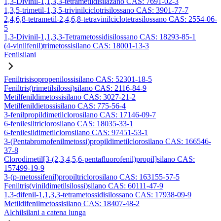
1,3-Divinil-1,1,3,3-tetrametildisilazano CAS: 7691-02-3
1,3,5-trimetil-1,3,5-trivinilciclotrisilossano CAS: 3901-77-7
2,4,6,8-tetrametil-2,4,6,8-tetravinilciclotetrasilossano CAS: 2554-06-
5
1,3-Divinil-1,1,3,3-Tetrametossidisilossano CAS: 18293-85-1
(4-vinilfenil)trimetossisilano CAS: 18001-13-3
Fenilsilani
Feniltrisisopropenilossisilano CAS: 52301-18-5
Feniltris(trimetilsilossi)silano CAS: 2116-84-9
Metilfenildimetossisilano CAS: 3027-21-2
Metilfenildietossisilano CAS: 775-56-4
3-fenilpropildimetilclorosilano CAS: 17146-09-7
6-fenilesiltriclorosilano CAS: 18035-33-1
6-fenilesildimetilclorosilano CAS: 97451-53-1
3-(Pentabromofenilmetossi)propildimetilclorosilano CAS: 166546-
37-8
Clorodimetil[3-(2,3,4,5,6-pentafluorofenil)propil]silano CAS:
157499-19-9
3-(p-metossifenil)propiltriclorosilano CAS: 163155-57-5
Feniltris(vinildimetilsilossi)silano CAS: 60111-47-9
1,3-difenil-1,1,3,3-tetrametossidisilossano CAS: 17938-09-9
Metildifenilmetossisilano CAS: 18407-48-2
Alchilsilani a catena lunga