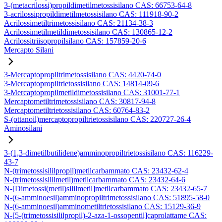
3-(metacrilossi)propildimetilmetossisilano CAS: 66753-64-8
3-acrilossipropildimetilmetossisilano CAS: 111918-90-2
Acrilossimetiltrimetossisilano CAS: 21134-38-3
Acrilossimetilmetildimetossisilano CAS: 130865-12-2
Acrilossitriisopropilsilano CAS: 157859-20-6
Mercapto Silani
3-Mercaptopropiltrimetossisilano CAS: 4420-74-0
3-Mercaptopropiltrietossisilano CAS: 14814-09-6
3-Mercaptopropilmetildimetossisilano CAS: 31001-77-1
Mercaptometiltrimetossisilano CAS: 30817-94-8
Mercaptometiltrietossisilano CAS: 60764-83-2
S-(ottanoil)mercaptopropiltrietossisilano CAS: 220727-26-4
Aminosilani
3-(1,3-dimetilbutilidene)amminopropiltrietossisilano CAS: 116229-
43-7
N-(trimetossisililpropil)metilcarbammato CAS: 23432-62-4
N-(trimetossisililmetil)metilcarbammato CAS: 23432-64-6
N-[Dimetossi(metil)sililmetil]metilcarbammato CAS: 23432-65-7
N-(6-amminoesil)amminopropiltrimetossisilano CAS: 51895-58-0
N-(6-amminoesil)amminometiltrietossisilano CAS: 15129-36-9
N-[5-(trimetossisililpropil)-2-aza-1-ossopentil]caprolattame CAS: