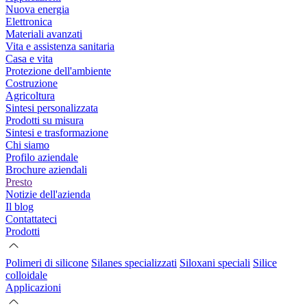
Nuova energia
Elettronica
Materiali avanzati
Vita e assistenza sanitaria
Casa e vita
Protezione dell'ambiente
Costruzione
Agricoltura
Sintesi personalizzata
Prodotti su misura
Sintesi e trasformazione
Chi siamo
Profilo aziendale
Brochure aziendali
Presto
Notizie dell'azienda
Il blog
Contattateci
Prodotti
Polimeri di silicone
Silanes specializzati
Siloxani speciali
Silice
colloidale
Applicazioni