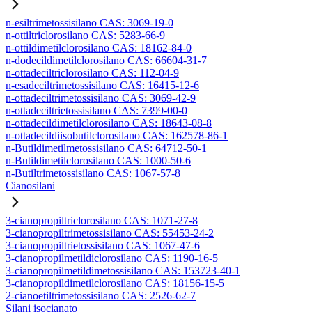
n-esiltrimetossisilano CAS: 3069-19-0
n-ottiltriclorosilano CAS: 5283-66-9
n-ottildimetilclorosilano CAS: 18162-84-0
n-dodecildimetilclorosilano CAS: 66604-31-7
n-ottadeciltriclorosilano CAS: 112-04-9
n-esadeciltrimetossisilano CAS: 16415-12-6
n-ottadeciltrimetossisilano CAS: 3069-42-9
n-ottadeciltrietossisilano CAS: 7399-00-0
n-ottadecildimetilclorosilano CAS: 18643-08-8
n-ottadecildiisobutilclorosilano CAS: 162578-86-1
n-Butildimetilmetossisilano CAS: 64712-50-1
n-Butildimetilclorosilano CAS: 1000-50-6
n-Butiltrimetossisilano CAS: 1067-57-8
Cianosilani
3-cianopropiltriclorosilano CAS: 1071-27-8
3-cianopropiltrimetossisilano CAS: 55453-24-2
3-cianopropiltrietossisilano CAS: 1067-47-6
3-cianopropilmetildiclorosilano CAS: 1190-16-5
3-cianopropilmetildimetossisilano CAS: 153723-40-1
3-cianopropildimetilclorosilano CAS: 18156-15-5
2-cianoetiltrimetossisilano CAS: 2526-62-7
Silani isocianato