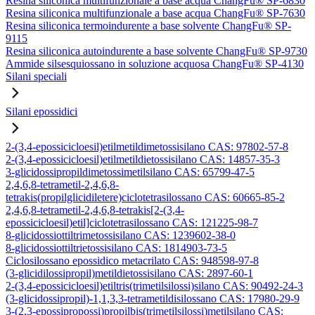
Resina siliconica multifunzionale a base acqua ChangFu® SP-6830
Resina siliconica multifunzionale a base acqua ChangFu® SP-7630
Resina siliconica termoindurente a base solvente ChangFu® SP-
9115
Resina siliconica autoindurente a base solvente ChangFu® SP-9730
Ammide silsesquiossano in soluzione acquosa ChangFu® SP-4130
Silani speciali
Silani epossidici
2-(3,4-epossicicloesil)etilmetildimetossisilano CAS: 97802-57-8
2-(3,4-epossicicloesil)etilmetildietossisilano CAS: 14857-35-3
3-glicidossipropildimetossimetilsilano CAS: 65799-47-5
2,4,6,8-tetrametil-2,4,6,8-
tetrakis(propilglicidiletere)ciclotetrasilossano CAS: 60665-85-2
2,4,6,8-tetrametil-2,4,6,8-tetrakis[2-(3,4-
epossicicloesil)etil]ciclotetrasilossano CAS: 121225-98-7
8-glicidossiottiltrimetossisilano CAS: 1239602-38-0
8-glicidossiottiltrietossisilano CAS: 1814903-73-5
Ciclosilossano epossidico metacrilato CAS: 948598-97-8
(3-glicidilossipropil)metildietossisilano CAS: 2897-60-1
2-(3,4-epossicicloesil)etiltris(trimetilsilossi)silano CAS: 90492-24-3
(3-glicidossipropil)-1,1,3,3-tetrametildisilossano CAS: 17980-29-9
3-(2,3-epossipropossi)propilbis(trimetilsilossi)metilsilano CAS: