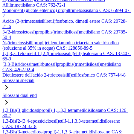
Alliltrimetilsilano CAS: 762-72-1
Monometil (glicole etilenico) propiltrimetossisilano CAS: 65994-07-
2
Acido (2-(trimetossisilil)etil)fosfonico, dimetil estere CAS: 20728-
21-6
3-(2-idrossietossi)propilbis(trimetilsilossi)metilsilano CAS: 23785-
50-4
N-(trimetossisililpropil)etilendiammina triacetato sale trisodico
(soluzione al 35% in acqua) CAS: 128850-89-5
1,1,3,3-Tetrametil-1-[2-(trimetossisilil)etil]disilossano CAS: 137407-
65-9
[3,3-Bis(idrossimetil)butossi]propilbis(trimetilsilossi)metilsilano
CAS: 4262-92-4
Dietilestere dell'acido 2-(trietossisilil)etilfosfonico CAS: 757-44-8
Silossani speciali
Silossani dual-end
1,3-Bis(3-glicidossipropil)-1,1,3,3-tetrametildisilossano CAS: 126-
80-7
1,3-Bis[2-(3,4-epossicicloesil)etil]-1,1,3,3-tetrametildisilossano
CAS: 18724-32-8
1,3-Bis(3-metacrilossipropil)-1,1,3,3-tetrametildisilossano CAS: