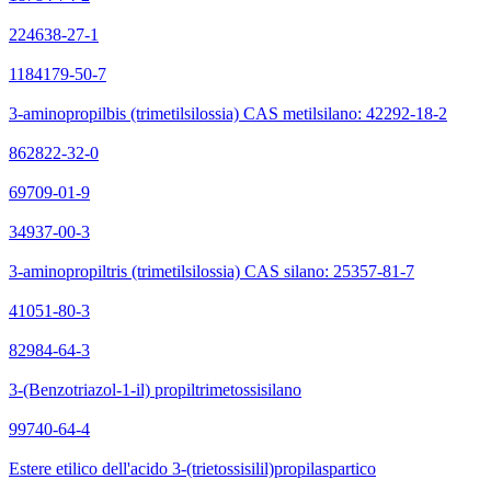
224638-27-1
1184179-50-7
3-aminopropilbis (trimetilsilossia) CAS metilsilano: 42292-18-2
862822-32-0
69709-01-9
34937-00-3
3-aminopropiltris (trimetilsilossia) CAS silano: 25357-81-7
41051-80-3
82984-64-3
3-(Benzotriazol-1-il) propiltrimetossisilano
99740-64-4
Estere etilico dell'acido 3-(trietossisilil)propilaspartico