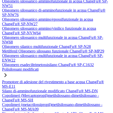
Oligomero silossanico amminofunzionale in acqua ChangFu® SP-
NW51
Oligomero silossanico di-amminofunzionale in acqua ChangFu®
SP-NW76
Oligomero silossanico ammino/epossifunzionale in acqua
ChangFu® SP-NW27
Oligomero silossanico ammino/vinilico funzionale in acqua
ChangFu® SP-NVW64
Oligomero silossanico multifunzionale in acqua ChangFu® SP-
NW68
Oligomero silanico multifunzionale ChangFu® SP-N28
Metilfenil Oligomero silossano funzionale ChangFu® SP-MP29
Oligomero silossanico multifunzionale in acqua ChangFu® SP-
ENW22
Oligomero esadeciltrimetossisilano ChangFu® SP-C1632
Polisilossani modificati
Promotore di adesione del rivestimento a base acqua ChangFu®
MS-E11
Silano di-amminofunzionale modificato ChangFu® MS-DN
Copolimeri (Mercaptopropil)metilsilossano-dimetilsilossano -
ChangFu® MS-SH
Copolimeri (metacrilossipropil)metilsilossano-dimetilsilossano -
ChangFu® MS-MA09