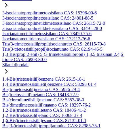
3-isocianatopropiltrimetossisilano CAS: 15396-00-6
3-isocianatopropiltrietossisilano CAS: 24801-88-5
3-isocianatopropilmetildimetossisilano CAS: 26115-72-0
3-isocianatopropilmetildietossisilano CAS: 33491-28-0
Isocianatometiltrimetossisilano CAS: 78450-75-6
Isocianatometiltrietossisilano CAS: 132112-76-6
Tris(3-trimetossisililpropil)isocianurato CAS: 26115-70-8
Tris(3-trietossisililpropil)isocianurato CAS: 82194-46-5
1,3-Bis(prop-2-enil)-5-(3-trimetossisililpropil)-1,3,5-triazinan-2,4,6-
trione CAS: 26903-80-0
Silani dipodali
1,4-Bis(trietossisilil)benzene CAS: 2615-18-1
1,4-Bis(trimetossisililetil)benzene CAS: 58298-01-4
Bis(trimetossisilil)metano CAS: 5926-29-4
Bis(trietossisilil)metano CAS: 18418-72-9
Bis(clorodimetilsilil)metano CAS: 5357-38-0
Bis(dimetilmetossisilil)matano CAS: 18297-76-2
1,2-Bis(trimetossisilil)etano CAS: 18406-41-2
1,2-Bis(trietossisilil)etano CAS: 16068-37-4
1,6-Bis(trimetossisilil)esano CAS: 87135-01-1
Bis[3-(trimetossisilil)propil]ammina CAS: 82985-35-1