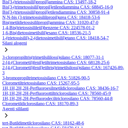
Bis[3-(trietossisilil)propil]ammina CAS: 13497-18-2
Bis[3-(trimetossisilil)propil]etilendiammina CAS: 68845-16-9
Bis[3-(trietossisilil)propil]etilendiammina CAS: 30858-91-4
N,N-bis (3-trimetossisililpropil)urea CAS: 18418-53-6
Bis(metildietossisililpropil)ammina CAS: 31020-47-0
1,4-Bis(trietossisililetil)benzene CAS: 224578-01-2
1,6-Bis(dietossimetilsilil)esano CAS: 18536-21-5
1-(trietossisilil)-2-(dietossimetilsilil)etano CAS: 18418-54-7
Silani alogeni
3-cloropropiltris(trimetilsililossi)silano CAS: 18077-31-1
2-[4-(Clorometil)fenil]etiltrimetossisilano CAS: 68128-25-6
2-[4-(Clorometil)fenil]etiltris(trimetilsilossi)silano CAS: 167426-89-
3
3-bromopropiltrimetossisilano CAS: 51826-90-5
Clorometiltrietossisilano CAS: 15267-95-5
1H,1H,2H,2H-Perfluoroesilmetildiclorosilano CAS: 38436-16-7
1H,1H,2H,2H-Perfluoroottiltriclorosilano CAS: 78560-45-9
1H,1H,2H,2H-Perfluorodeciltriclorosilano CAS: 78560-44-8
Clorometildiclorosilano CAS: 18170-89-3
Agenti sililanti
tert-Butildimetilclorosilano CAS: 18162-48-6