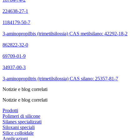
224638-27-1
1184179-50-7
3-aminopropilbis (trimetilsilossia) CAS metilsilano: 42292-18-2
862822-32-0
69709-01-9
34937-00-3
3-aminopropiltris (trimetilsilossia) CAS silano: 25357-81-7
Notizie e blog correlati
Notizie e blog correlati
Prodotti
Polimeri di silicone
Silanes specializzati
Siloxani speciali
Silice colloidale
Applicazioni