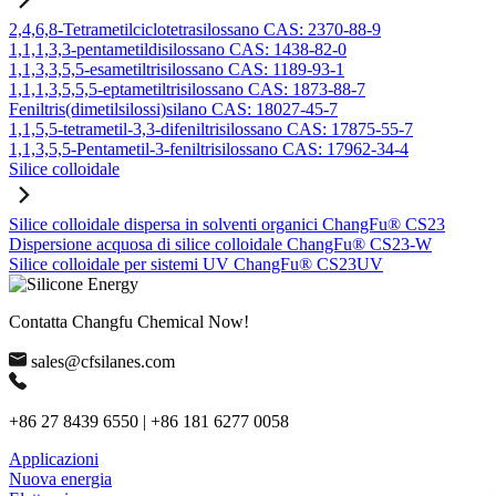
2,4,6,8-Tetrametilciclotetrasilossano CAS: 2370-88-9
1,1,1,3,3-pentametildisilossano CAS: 1438-82-0
1,1,3,3,5,5-esametiltrisilossano CAS: 1189-93-1
1,1,1,3,5,5,5-eptametiltrisilossano CAS: 1873-88-7
Feniltris(dimetilsilossi)silano CAS: 18027-45-7
1,1,5,5-tetrametil-3,3-difeniltrisilossano CAS: 17875-55-7
1,1,3,5,5-Pentametil-3-feniltrisilossano CAS: 17962-34-4
Silice colloidale
Silice colloidale dispersa in solventi organici ChangFu® CS23
Dispersione acquosa di silice colloidale ChangFu® CS23-W
Silice colloidale per sistemi UV ChangFu® CS23UV
Contatta Changfu Chemical Now!
sales@cfsilanes.com
+86 27 8439 6550 | +86 181 6277 0058
Applicazioni
Nuova energia