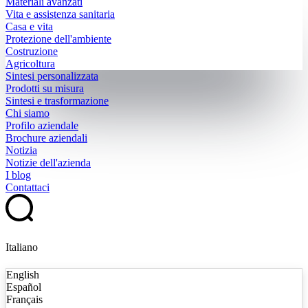
Materiali avanzati
Vita e assistenza sanitaria
Casa e vita
Protezione dell'ambiente
Costruzione
Agricoltura
Sintesi personalizzata
Prodotti su misura
Sintesi e trasformazione
Chi siamo
Profilo aziendale
Brochure aziendali
Notizia
Notizie dell'azienda
I blog
Contattaci
Italiano
English
Español
Français