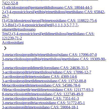
7422-52-8
(3-glicidossipropil)pentametildisilossano CAS: 18044-44-5
2-(3,4-epossicicloesil)etilbis(trimetilsilossi)metilsilano CAS: 65842-
29-7
[3-(Glicidossietossi)propil]trimetossisilano CAS: 118822-75-6
3,5-Bis[2-(3,4-epossicicloesil)etil]-1,1,1,3,5,7,7,7-
ottametiltetrasilossano
Tris[2-(3,4-epossicicloesil)etildimetilsilossi]metilsilano CAS:
121239-71-2
Acrilossisilani
3-metacrilossipropiltris(trimetilsilossi)silano CAS: 17096-07-0
3-metacriloilossipropilbis(trimetilsilossi)metilsilano CAS: 19309-90-
1
3-metacrilossipropildimetilclorosilano CAS: 24636-31-5
3-acrilossipropiltris(trimetilsilossi)silano CAS: 17096-12-7
3-acrilossipropiltrimetossisilano CAS: 4369-14-6
3-acrilossipropilmetildimetossisilano CAS: 13732-00-8
Metacrilossimetiltrimetossisilano CAS: 54586-78-6
(Metacrilossimetile)metildimetossisilano CAS: 121177-93-3
8-metacrilossiottiltrimetossisilano CAS: 122749-49-9
3-metacrilossipropiltriclorosilano CAS: 7351-61-3
3-metacrilossipropiltriacetossisilano CAS: 51772-85-1
3-acetossipropiltrimetossisilano CAS: 59004-18-1