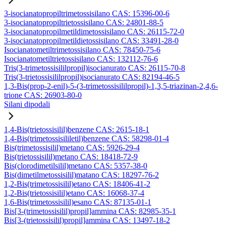
3-isocianatopropiltrimetossisilano CAS: 15396-00-6
3-isocianatopropiltrietossisilano CAS: 24801-88-5
3-isocianatopropilmetildimetossisilano CAS: 26115-72-0
3-isocianatopropilmetildietossisilano CAS: 33491-28-0
Isocianatometiltrimetossisilano CAS: 78450-75-6
Isocianatometiltrietossisilano CAS: 132112-76-6
Tris(3-trimetossisililpropil)isocianurato CAS: 26115-70-8
Tris(3-trietossisililpropil)isocianurato CAS: 82194-46-5
1,3-Bis(prop-2-enil)-5-(3-trimetossisililpropil)-1,3,5-triazinan-2,4,6-
trione CAS: 26903-80-0
Silani dipodali
1,4-Bis(trietossisilil)benzene CAS: 2615-18-1
1,4-Bis(trimetossisililetil)benzene CAS: 58298-01-4
Bis(trimetossisilil)metano CAS: 5926-29-4
Bis(trietossisilil)metano CAS: 18418-72-9
Bis(clorodimetilsilil)metano CAS: 5357-38-0
Bis(dimetilmetossisilil)matano CAS: 18297-76-2
1,2-Bis(trimetossisilil)etano CAS: 18406-41-2
1,2-Bis(trietossisilil)etano CAS: 16068-37-4
1,6-Bis(trimetossisilil)esano CAS: 87135-01-1
Bis[3-(trimetossisilil)propil]ammina CAS: 82985-35-1
Bis[3-(trietossisilil)propil]ammina CAS: 13497-18-2