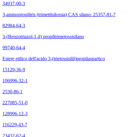
34937-00-3
3-aminopropiltris (trimetilsilossia) CAS silano: 25357-81-7
82984-64-3
3-(Benzotriazol-1-il) propiltrimetossisilano
99740-64-4
Estere etilico dell'acido 3-(trietossisilil)propilaspartico
15129-36-9
106996-32-1
2530-86-1
227085-51-0
128996-12-3
116229-43-7
23432-62-4