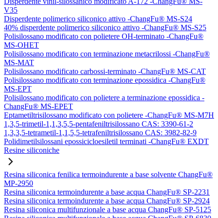
Disperdente vinil-silossanico modificato A-172 -ChangFu® MS-
V35
Disperdente polimerico siliconico attivo -ChangFu® MS-S24
40% disperdente polimerico siliconico attivo -ChangFu® MS-S25
Polisilossano modificato con polietere OH-terminato -ChangFu®
MS-OHET
Polisilossano modificato con terminazione metacrilossi -ChangFu®
MS-MAT
Polisilossano modificato carbossi-terminato -ChangFu® MS-CAT
Polisilossano modificato con terminazione epossidica -ChangFu®
MS-EPT
Polisilossano modificato con polietere a terminazione epossidica -
ChangFu® MS-EPET
Eptametiltrisilossano modificato con polietere -ChangFu® MS-M7H
1,3,5-trimetil-1,1,3,5,5-pentafeniltrisilossano CAS: 3390-61-2
1,3,3,5-tetrametil-1,1,5,5-tetrafeniltrisilossano CAS: 3982-82-9
Polidimetilsilossani epossicicloesiletil terminati -ChangFu® EXDT
Resine siliconiche
Resina siliconica fenilica termoindurente a base solvente ChangFu®
MP-2950
Resina siliconica termoindurente a base acqua ChangFu® SP-2231
Resina siliconica termoindurente a base acqua ChangFu® SP-2924
Resina siliconica multifunzionale a base acqua ChangFu® SP-5125