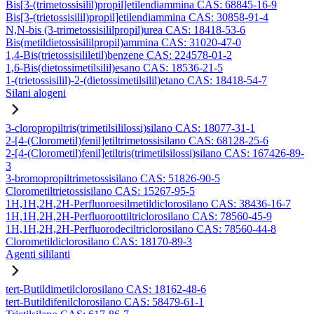
Bis[3-(trimetossisilil)propil]etilendiammina CAS: 68845-16-9
Bis[3-(trietossisilil)propil]etilendiammina CAS: 30858-91-4
N,N-bis (3-trimetossisililpropil)urea CAS: 18418-53-6
Bis(metildietossisililpropil)ammina CAS: 31020-47-0
1,4-Bis(trietossisililetil)benzene CAS: 224578-01-2
1,6-Bis(dietossimetilsilil)esano CAS: 18536-21-5
1-(trietossisilil)-2-(dietossimetilsilil)etano CAS: 18418-54-7
Silani alogeni
3-cloropropiltris(trimetilsililossi)silano CAS: 18077-31-1
2-[4-(Clorometil)fenil]etiltrimetossisilano CAS: 68128-25-6
2-[4-(Clorometil)fenil]etiltris(trimetilsilossi)silano CAS: 167426-89-
3
3-bromopropiltrimetossisilano CAS: 51826-90-5
Clorometiltrietossisilano CAS: 15267-95-5
1H,1H,2H,2H-Perfluoroesilmetildiclorosilano CAS: 38436-16-7
1H,1H,2H,2H-Perfluoroottiltriclorosilano CAS: 78560-45-9
1H,1H,2H,2H-Perfluorodeciltriclorosilano CAS: 78560-44-8
Clorometildiclorosilano CAS: 18170-89-3
Agenti sililanti
tert-Butildimetilclorosilano CAS: 18162-48-6
tert-Butildifenilclorosilano CAS: 58479-61-1