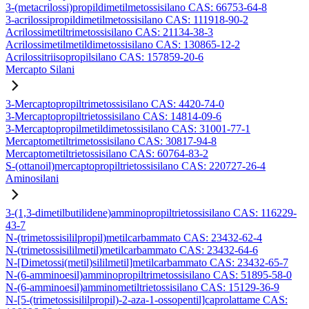
3-(metacrilossi)propildimetilmetossisilano CAS: 66753-64-8
3-acrilossipropildimetilmetossisilano CAS: 111918-90-2
Acrilossimetiltrimetossisilano CAS: 21134-38-3
Acrilossimetilmetildimetossisilano CAS: 130865-12-2
Acrilossitriisopropilsilano CAS: 157859-20-6
Mercapto Silani
3-Mercaptopropiltrimetossisilano CAS: 4420-74-0
3-Mercaptopropiltrietossisilano CAS: 14814-09-6
3-Mercaptopropilmetildimetossisilano CAS: 31001-77-1
Mercaptometiltrimetossisilano CAS: 30817-94-8
Mercaptometiltrietossisilano CAS: 60764-83-2
S-(ottanoil)mercaptopropiltrietossisilano CAS: 220727-26-4
Aminosilani
3-(1,3-dimetilbutilidene)amminopropiltrietossisilano CAS: 116229-
43-7
N-(trimetossisililpropil)metilcarbammato CAS: 23432-62-4
N-(trimetossisililmetil)metilcarbammato CAS: 23432-64-6
N-[Dimetossi(metil)sililmetil]metilcarbammato CAS: 23432-65-7
N-(6-amminoesil)amminopropiltrimetossisilano CAS: 51895-58-0
N-(6-amminoesil)amminometiltrietossisilano CAS: 15129-36-9
N-[5-(trimetossisililpropil)-2-aza-1-ossopentil]caprolattame CAS: