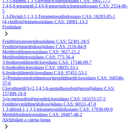
1,3,5-trimetil-1,3,5-trivinilciclotrisilossano CAS: 3901-77-7
2,4,6,8-tetrametil-2,4,6,8-tetravinilciclotetrasilossano CAS: 2554-06-
5
1,3-Divinil-1,1,3,3-Tetrametossidisilossano CAS: 18293-85-1
(4-vinilfenil)trimetossisilano CAS: 18001-13-3
Fenilsilani
Feniltrisisopropenilossisilano CAS: 52301-18-5
Feniltris(trimetilsilossi)silano CAS: 2116-84-9
Metilfenildimetossisilano CAS: 3027-21-2
Metilfenildietossisilano CAS: 775-56-4
3-fenilpropildimetilclorosilano CAS: 17146-09-7
6-fenilesiltriclorosilano CAS: 18035-33-1
6-fenilesildimetilclorosilano CAS: 97451-53-1
3-(Pentabromofenilmetossi)propildimetilclorosilano CAS: 166546-
37-8
Clorodimetil[3-(2,3,4,5,6-pentafluorofenil)propil]silano CAS:
157499-19-9
3-(p-metossifenil)propiltriclorosilano CAS: 163155-57-5
Feniltris(vinildimetilsilossi)silano CAS: 60111-47-9
1,3-difenil-1,1,3,3-tetrametossidisilossano CAS: 17938-09-9
Metildifenilmetossisilano CAS: 18407-48-2
Alchilsilani a catena lunga