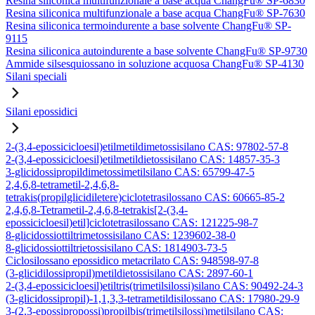
Resina siliconica multifunzionale a base acqua ChangFu® SP-6830
Resina siliconica multifunzionale a base acqua ChangFu® SP-7630
Resina siliconica termoindurente a base solvente ChangFu® SP-
9115
Resina siliconica autoindurente a base solvente ChangFu® SP-9730
Ammide silsesquiossano in soluzione acquosa ChangFu® SP-4130
Silani speciali
Silani epossidici
2-(3,4-epossicicloesil)etilmetildimetossisilano CAS: 97802-57-8
2-(3,4-epossicicloesil)etilmetildietossisilano CAS: 14857-35-3
3-glicidossipropildimetossimetilsilano CAS: 65799-47-5
2,4,6,8-tetrametil-2,4,6,8-
tetrakis(propilglicidiletere)ciclotetrasilossano CAS: 60665-85-2
2,4,6,8-Tetrametil-2,4,6,8-tetrakis[2-(3,4-
epossicicloesil)etil]ciclotetrasilossano CAS: 121225-98-7
8-glicidossiottiltrimetossisilano CAS: 1239602-38-0
8-glicidossiottiltrietossisilano CAS: 1814903-73-5
Ciclosilossano epossidico metacrilato CAS: 948598-97-8
(3-glicidilossipropil)metildietossisilano CAS: 2897-60-1
2-(3,4-epossicicloesil)etiltris(trimetilsilossi)silano CAS: 90492-24-3
(3-glicidossipropil)-1,1,3,3-tetrametildisilossano CAS: 17980-29-9
3-(2,3-epossipropossi)propilbis(trimetilsilossi)metilsilano CAS: