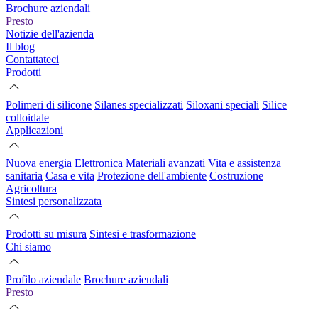
Brochure aziendali
Presto
Notizie dell'azienda
Il blog
Contattateci
Prodotti
Polimeri di silicone
Silanes specializzati
Siloxani speciali
Silice
colloidale
Applicazioni
Nuova energia
Elettronica
Materiali avanzati
Vita e assistenza
sanitaria
Casa e vita
Protezione dell'ambiente
Costruzione
Agricoltura
Sintesi personalizzata
Prodotti su misura
Sintesi e trasformazione
Chi siamo
Profilo aziendale
Brochure aziendali
Presto