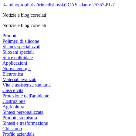
3-aminopropiltris (trimetilsilossia) CAS silano: 25357-81-7
Notizie e blog correlati
Notizie e blog correlati
Prodotti
Polimeri di silicone
Silanes specializzati
Siloxani speciali
Silice colloidale
Applicazioni
Nuova energia
Elettronica
Materiali avanzati
Vita e assistenza sanitaria
Casa e vita
Protezione dell'ambiente
Costruzione
Agricoltura
Sintesi personalizzata
Prodotti su misura
Sintesi e trasformazione
Chi siamo
Profilo aziendale