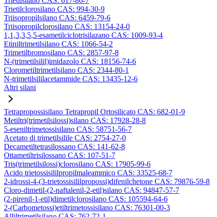
Trietilsilano CAS: 617-86-7
Trietilclorosilano CAS: 994-30-9
Triisopropilsilano CAS: 6459-79-6
Triisopropilclorosilano CAS: 13154-24-0
1,1,3,3,5,5-esametilciclotrisilazano CAS: 1009-93-4
Etiniltrimetilsilano CAS: 1066-54-2
Trimetilbromosilano CAS: 2857-97-8
N-(trimetilsilil)imidazolo CAS: 18156-74-6
Clorometiltrimetilsilano CAS: 2344-80-1
N-trimetilsililacetammide CAS: 13435-12-6
Altri silani
Tetrapropossisilano Tetrapropil Ortosilicato CAS: 682-01-9
Metiltri(trimetilsilossi)silano CAS: 17928-28-8
5-eseniltrimetossisilano CAS: 58751-56-7
Acetato di trimetilsilile CAS: 2754-27-0
Decametiltetrasilossano CAS: 141-62-8
Ottametiltrisilossano CAS: 107-51-7
Tris(trimetilsilossi)clorosilano CAS: 17905-99-6
Acido trietossisililpropilmaleammico CAS: 33525-68-7
2-idrossi-4-(3-trietossisililpropossi)difenilchetone CAS: 79876-59-8
Cloro-dimetil-(2-naftalenil-2-etil)silano CAS: 94847-57-7
(2-pirenil-1-etil)dimetilclorosilano CAS: 105594-64-6
2-(Carbometossi)etiltrimetossisilano CAS: 76301-00-3
Alliltrimetilsilano CAS: 762-72-1