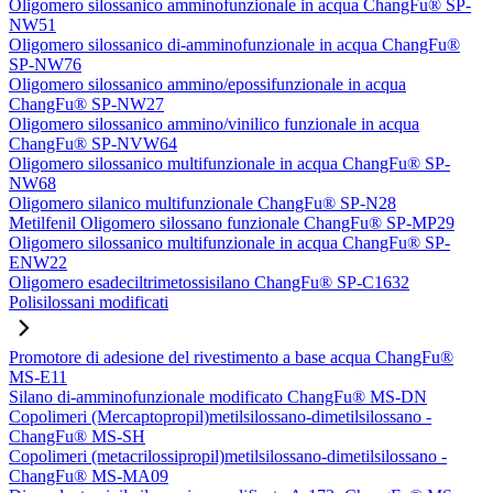
Oligomero silossanico amminofunzionale in acqua ChangFu® SP-
NW51
Oligomero silossanico di-amminofunzionale in acqua ChangFu®
SP-NW76
Oligomero silossanico ammino/epossifunzionale in acqua
ChangFu® SP-NW27
Oligomero silossanico ammino/vinilico funzionale in acqua
ChangFu® SP-NVW64
Oligomero silossanico multifunzionale in acqua ChangFu® SP-
NW68
Oligomero silanico multifunzionale ChangFu® SP-N28
Metilfenil Oligomero silossano funzionale ChangFu® SP-MP29
Oligomero silossanico multifunzionale in acqua ChangFu® SP-
ENW22
Oligomero esadeciltrimetossisilano ChangFu® SP-C1632
Polisilossani modificati
Promotore di adesione del rivestimento a base acqua ChangFu®
MS-E11
Silano di-amminofunzionale modificato ChangFu® MS-DN
Copolimeri (Mercaptopropil)metilsilossano-dimetilsilossano -
ChangFu® MS-SH
Copolimeri (metacrilossipropil)metilsilossano-dimetilsilossano -
ChangFu® MS-MA09