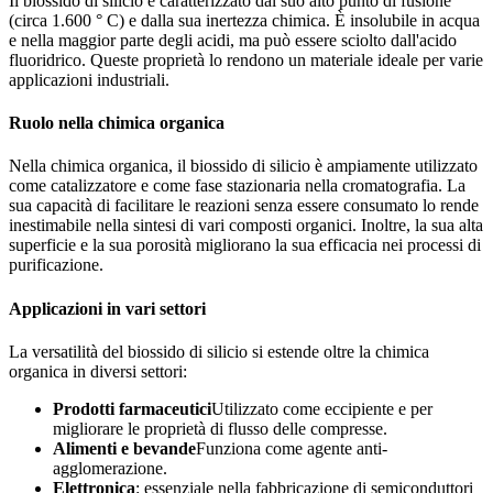
Il biossido di silicio è caratterizzato dal suo alto punto di fusione
(circa 1.600 ° C) e dalla sua inertezza chimica. È insolubile in acqua
e nella maggior parte degli acidi, ma può essere sciolto dall'acido
fluoridrico. Queste proprietà lo rendono un materiale ideale per varie
applicazioni industriali.
Ruolo nella chimica organica
Nella chimica organica, il biossido di silicio è ampiamente utilizzato
come catalizzatore e come fase stazionaria nella cromatografia. La
sua capacità di facilitare le reazioni senza essere consumato lo rende
inestimabile nella sintesi di vari composti organici. Inoltre, la sua alta
superficie e la sua porosità migliorano la sua efficacia nei processi di
purificazione.
Applicazioni in vari settori
La versatilità del biossido di silicio si estende oltre la chimica
organica in diversi settori:
Prodotti farmaceutici
Utilizzato come eccipiente e per
migliorare le proprietà di flusso delle compresse.
Alimenti e bevande
Funziona come agente anti-
agglomerazione.
Elettronica
: essenziale nella fabbricazione di semiconduttori