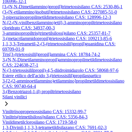
106996-32-1
[3-(N,N-Dimetilammino)propil]trimetossisilano CAS: 2530-86-1
(3-(N-etilammino)isobutil)trimetossisilano CAS: 227085-51-0
3-piperazinopropilmetildimetossisilano CAS: 128996-12-3
N-[2-(N-vinilbenzilammino)etil]-3-amminopropiltrimetossisilano
cloridrato CAS: 34937-00-3
3-amminopropiltris(trimetilsilossi)silano CAS: 25357-81-7
3-(metacrilammidopropil)trietossisilano CAS: 109213-85-6
1,1,3,3-Tetrametil-2-(3-(trimetossisilil)propil)guanidina CAS:
69709-01-9
Tris[3-(trietossisilil)propil]ammina CAS: 18784-74-2
3-(N,N-Dimetilamminopropil)amminopropilmetildimetossisilano
CAS: 224638-27-1
N-(3-trietossisililpropil)-4,5-diidroimidazolo CAS: 58068-97-6
Estere etilico dell'acido 3-(trietossisilil)propilaspartico
3-[2-(2-amminoetilammino)etilammino]propilmetildimetossisilano
CAS: 99740-64-4
3-(Benzotriazol-1-il) propiltrimetossisilano
Silani vinilici
Viniltriisopropenossisilano CAS: 15332-99-7
Viniltris(trimetilsilossi)silano CAS: 5356-84-3
Vinildimetilclorosilano CAS: 1719-58-0
1,3-Divinil-1,1,3,3-tetrametildisilazano CAS: 7691-02-3