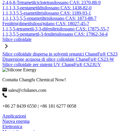
2,4,6,8-Tetrametilciclotetrasilossano CAS: 2370-88-9
1,1,1,3,3-pentametildisilossano CAS: 1438-82-0
1,1,3,3,5,5-esametiltrisilossano CAS: 1189-93-1
1,1,1,3,5,5,5-eptametiltrisilossano CAS: 1873-88-7
Feniltris(dimetilsilossi)silano CAS: 18027-45-7
1,1,5,5-tetrametil-3,3-difeniltrisilossano CAS: 17875-55-7
1,1,3,5,5-pentametil-3-feniltrisilossano CAS: 17962-34-4
Silice colloidale
Silice colloidale dispersa in solventi organici ChangFu® CS23
Dispersione acquosa di silice colloidale ChangFu® CS23-W
Silice colloidale per sistemi UV ChangFu® CS23UV
Contatta Changfu Chemical Now!
sales@cfsilanes.com
+86 27 8439 6550 | +86 181 6277 0058
Applicazioni
Nuova energia
Elettronica