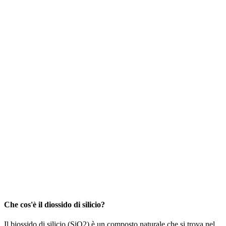
Che cos'è il diossido di silicio?
Il biossido di silicio (SiO2) è un composto naturale che si trova nel