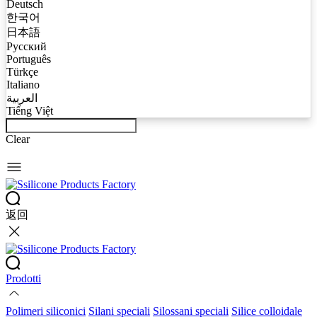
Deutsch
한국어
日本語
Русский
Português
Türkçe
Italiano
العربية
Tiếng Việt
Clear
返回
Prodotti
Polimeri siliconici
Silani speciali
Silossani speciali
Silice colloidale