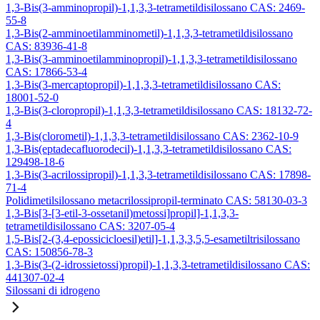
1,3-Bis(3-amminopropil)-1,1,3,3-tetrametildisilossano CAS: 2469-
55-8
1,3-Bis(2-amminoetilamminometil)-1,1,3,3-tetrametildisilossano
CAS: 83936-41-8
1,3-Bis(3-amminoetilamminopropil)-1,1,3,3-tetrametildisilossano
CAS: 17866-53-4
1,3-Bis(3-mercaptopropil)-1,1,3,3-tetrametildisilossano CAS:
18001-52-0
1,3-Bis(3-cloropropil)-1,1,3,3-tetrametildisilossano CAS: 18132-72-
4
1,3-Bis(clorometil)-1,1,3,3-tetrametildisilossano CAS: 2362-10-9
1,3-Bis(eptadecafluorodecil)-1,1,3,3-tetrametildisilossano CAS:
129498-18-6
1,3-Bis(3-acrilossipropil)-1,1,3,3-tetrametildisilossano CAS: 17898-
71-4
Polidimetilsilossano metacrilossipropil-terminato CAS: 58130-03-3
1,3-Bis[3-[3-etil-3-ossetanil)metossi]propil]-1,1,3,3-
tetrametildisilossano CAS: 3207-05-4
1,5-Bis[2-(3,4-epossicicloesil)etil]-1,1,3,3,5,5-esametiltrisilossano
CAS: 150856-78-3
1,3-Bis(3-(2-idrossietossi)propil)-1,1,3,3-tetrametildisilossano CAS:
441307-02-4
Silossani di idrogeno