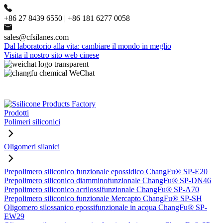
+86 27 8439 6550 | +86 181 6277 0058
sales@cfsilanes.com
Dal laboratorio alla vita: cambiare il mondo in meglio
Visita il nostro sito web cinese
Prodotti
Polimeri siliconici
Oligomeri silanici
Prepolimero siliconico funzionale epossidico ChangFu® SP-E20
Prepolimero siliconico diamminofunzionale ChangFu® SP-DN46
Prepolimero siliconico acrilossifunzionale ChangFu® SP-A70
Prepolimero siliconico funzionale Mercapto ChangFu® SP-SH
Oligomero silossanico epossifunzionale in acqua ChangFu® SP-
EW29