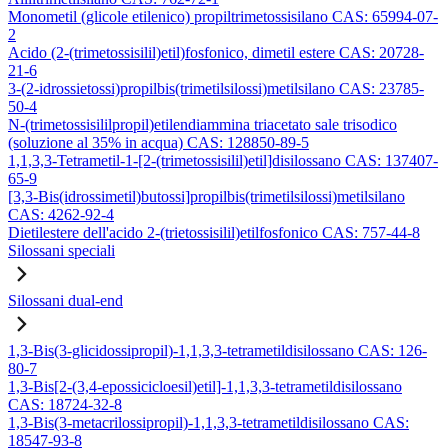
Monometil (glicole etilenico) propiltrimetossisilano CAS: 65994-07-
2
Acido (2-(trimetossisilil)etil)fosfonico, dimetil estere CAS: 20728-
21-6
3-(2-idrossietossi)propilbis(trimetilsilossi)metilsilano CAS: 23785-
50-4
N-(trimetossisililpropil)etilendiammina triacetato sale trisodico
(soluzione al 35% in acqua) CAS: 128850-89-5
1,1,3,3-Tetrametil-1-[2-(trimetossisilil)etil]disilossano CAS: 137407-
65-9
[3,3-Bis(idrossimetil)butossi]propilbis(trimetilsilossi)metilsilano
CAS: 4262-92-4
Dietilestere dell'acido 2-(trietossisilil)etilfosfonico CAS: 757-44-8
Silossani speciali
Silossani dual-end
1,3-Bis(3-glicidossipropil)-1,1,3,3-tetrametildisilossano CAS: 126-
80-7
1,3-Bis[2-(3,4-epossicicloesil)etil]-1,1,3,3-tetrametildisilossano
CAS: 18724-32-8
1,3-Bis(3-metacrilossipropil)-1,1,3,3-tetrametildisilossano CAS:
18547-93-8