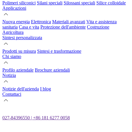
Polimeri siliconici
Silani speciali
Silossani speciali
Silice colloidale
Applicazioni
Nuova energia
Elettronica
Materiali avanzati
Vita e assistenza
sanitaria
Casa e vita
Protezione dell'ambiente
Costruzione
Agricoltura
Sintesi personalizzata
Prodotti su misura
Sintesi e trasformazione
Chi siamo
Profilo aziendale
Brochure aziendali
Notizia
Notizie dell'azienda
I blog
Contattaci
027-84396550 | +86 181 6277 0058