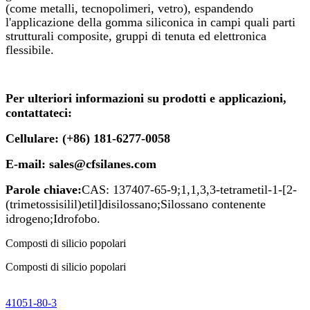
(come metalli, tecnopolimeri, vetro), espandendo
l'applicazione della gomma siliconica in campi quali parti
strutturali composite, gruppi di tenuta ed elettronica
flessibile.
Per ulteriori informazioni su prodotti e applicazioni,
contattateci:
Cellulare: (+86) 181-6277-0058
E-mail: sales@cfsilanes.com
Parole chiave:
CAS: 137407-65-9;
1,1,3,3-tetrametil-1-[2-
(trimetossisilil)etil]disilossano;
Silossano contenente
idrogeno;
Idrofobo
.
Composti di silicio popolari
Composti di silicio popolari
41051-80-3