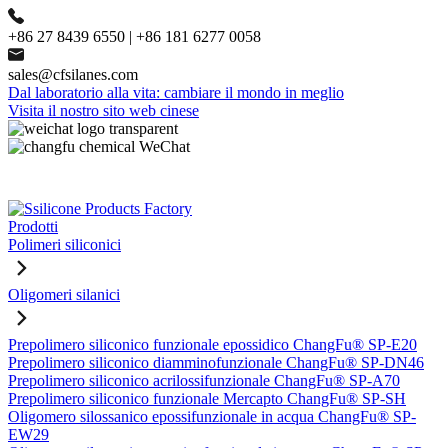
+86 27 8439 6550 | +86 181 6277 0058
sales@cfsilanes.com
Dal laboratorio alla vita: cambiare il mondo in meglio
Visita il nostro sito web cinese
Prodotti
Polimeri siliconici
Oligomeri silanici
Prepolimero siliconico funzionale epossidico ChangFu® SP-E20
Prepolimero siliconico diamminofunzionale ChangFu® SP-DN46
Prepolimero siliconico acrilossifunzionale ChangFu® SP-A70
Prepolimero siliconico funzionale Mercapto ChangFu® SP-SH
Oligomero silossanico epossifunzionale in acqua ChangFu® SP-
EW29