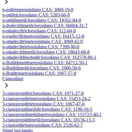
n-esiltrimetossisilano CAS: 3069-19-0
n-ottiltriclorosilano CAS: 5283-66-9
n-ottildimetilclorosilano CAS: 18162-84-0
n-dodecildimetilclorosilano CAS: 66604-31-7
n-ottadeciltriclorosilano CAS: 112-04-9
n-esadeciltrimetossisilano CAS: 16415-12-6
n-ottadeciltrimetossisilano CAS: 3069-42-9
n-ottadeciltrietossisilano CAS: 7399-00-0
n-ottadecildimetilclorosilano CAS: 18643-08-8
n-ottadecildiisobutilclorosilano CAS: 162578-86-1
n-Butildimetilmetossisilano CAS: 64712-50-1
n-Butildimetilclorosilano CAS: 1000-50-6
n-Butiltrimetossisilano CAS: 1067-57-8
Cianosilani
3-cianopropiltriclorosilano CAS: 1071-27-8
3-cianopropiltrimetossisilano CAS: 55453-24-2
3-cianopropiltrietossisilano CAS: 1067-47-6
3-cianopropilmetildiclorosilano CAS: 1190-16-5
3-cianopropilmetildimetossisilano CAS: 153723-40-1
3-cianopropildimetilclorosilano CAS: 18156-15-5
2-cianoetiltrimetossisilano CAS: 2526-62-7
Silani isocianato