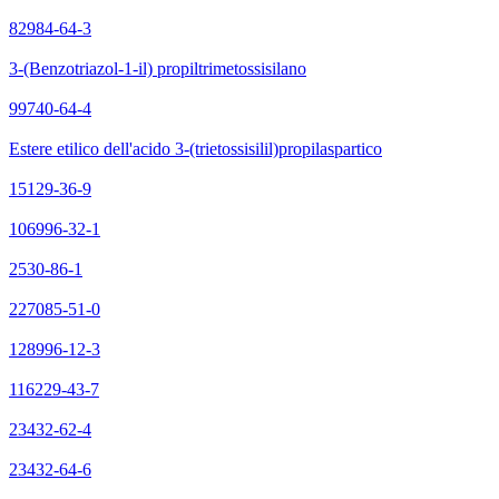
82984-64-3
3-(Benzotriazol-1-il) propiltrimetossisilano
99740-64-4
Estere etilico dell'acido 3-(trietossisilil)propilaspartico
15129-36-9
106996-32-1
2530-86-1
227085-51-0
128996-12-3
116229-43-7
23432-62-4
23432-64-6