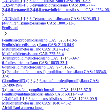
1,3-Divinil-1,1,3,3-tetrametildisilazano CAS: 7691-02-3
1,3,5-trimetil-1,3,5-trivinilciclotrisilossano CAS: 3901-77-7
2,4,6,8-tetrametil-2,4,6,8-tetravinilciclotetrasilossano CAS: 2554-06-
5
1,3-Divinil-1,1,3,3-Tetrametossidisilossano CAS: 18293-85-1
(4-vinilfenil)trimetossisilano CAS: 18001-13-3
Fenilsilani
Feniltrisisopropenilossisilano CAS: 52301-18-5
Feniltris(trimetilsilossi)silano CAS: 2116-84-9
Metilfenildimetossisilano CAS: 3027-21-2
Metilfenildietossisilano CAS: 775-56-4
3-fenilpropildimetilclorosilano CAS: 17146-09-7
6-fenilesiltriclorosilano CAS: 18035-33-1
6-fenilesildimetilclorosilano CAS: 97451-53-1
3-(Pentabromofenilmetossi)propildimetilclorosilano CAS: 166546-
37-8
Clorodimetil[3-(2,3,4,5,6-pentafluorofenil)propil]silano CAS:
157499-19-9
3-(p-metossifenil)propiltriclorosilano CAS: 163155-57-5
Feniltris(vinildimetilsilossi)silano CAS: 60111-47-9
1,3-difenil-1,1,3,3-tetrametossidisilossano CAS: 17938-09-9
Metildifenilmetossisilano CAS: 18407-48-2
Alchilsilani a catena lunga