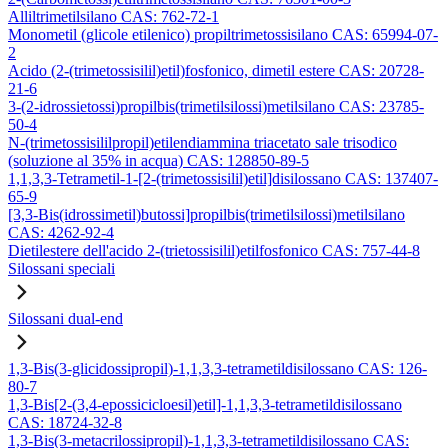
Alliltrimetilsilano CAS: 762-72-1
Monometil (glicole etilenico) propiltrimetossisilano CAS: 65994-07-
2
Acido (2-(trimetossisilil)etil)fosfonico, dimetil estere CAS: 20728-
21-6
3-(2-idrossietossi)propilbis(trimetilsilossi)metilsilano CAS: 23785-
50-4
N-(trimetossisililpropil)etilendiammina triacetato sale trisodico
(soluzione al 35% in acqua) CAS: 128850-89-5
1,1,3,3-Tetrametil-1-[2-(trimetossisilil)etil]disilossano CAS: 137407-
65-9
[3,3-Bis(idrossimetil)butossi]propilbis(trimetilsilossi)metilsilano
CAS: 4262-92-4
Dietilestere dell'acido 2-(trietossisilil)etilfosfonico CAS: 757-44-8
Silossani speciali
Silossani dual-end
1,3-Bis(3-glicidossipropil)-1,1,3,3-tetrametildisilossano CAS: 126-
80-7
1,3-Bis[2-(3,4-epossicicloesil)etil]-1,1,3,3-tetrametildisilossano
CAS: 18724-32-8
1,3-Bis(3-metacrilossipropil)-1,1,3,3-tetrametildisilossano CAS: