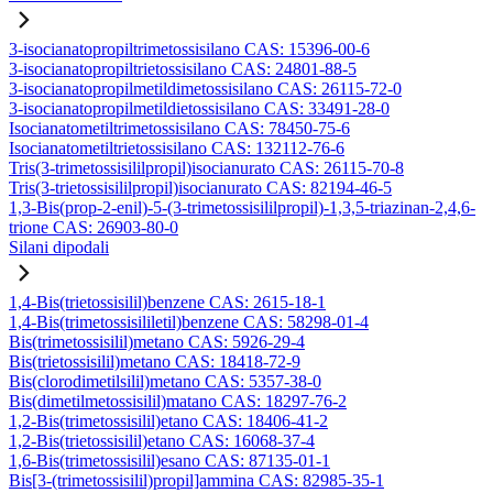
3-isocianatopropiltrimetossisilano CAS: 15396-00-6
3-isocianatopropiltrietossisilano CAS: 24801-88-5
3-isocianatopropilmetildimetossisilano CAS: 26115-72-0
3-isocianatopropilmetildietossisilano CAS: 33491-28-0
Isocianatometiltrimetossisilano CAS: 78450-75-6
Isocianatometiltrietossisilano CAS: 132112-76-6
Tris(3-trimetossisililpropil)isocianurato CAS: 26115-70-8
Tris(3-trietossisililpropil)isocianurato CAS: 82194-46-5
1,3-Bis(prop-2-enil)-5-(3-trimetossisililpropil)-1,3,5-triazinan-2,4,6-
trione CAS: 26903-80-0
Silani dipodali
1,4-Bis(trietossisilil)benzene CAS: 2615-18-1
1,4-Bis(trimetossisililetil)benzene CAS: 58298-01-4
Bis(trimetossisilil)metano CAS: 5926-29-4
Bis(trietossisilil)metano CAS: 18418-72-9
Bis(clorodimetilsilil)metano CAS: 5357-38-0
Bis(dimetilmetossisilil)matano CAS: 18297-76-2
1,2-Bis(trimetossisilil)etano CAS: 18406-41-2
1,2-Bis(trietossisilil)etano CAS: 16068-37-4
1,6-Bis(trimetossisilil)esano CAS: 87135-01-1
Bis[3-(trimetossisilil)propil]ammina CAS: 82985-35-1