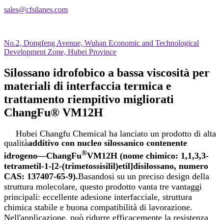
sales@cfsilanes.com
No.2, Dongfeng Avenue, Wuhan Economic and Technological
Development Zone, Hubei Province
Silossano idrofobico a bassa viscosità per
materiali di interfaccia termica e
trattamento riempitivo migliorati
ChangFu® VM12H
Hubei Changfu Chemical ha lanciato un prodotto di alta
qualità
additivo con nucleo silossanico contenente
®
idrogeno
—
ChangFu
VM12H (nome chimico: 1,1,3,3-
tetrametil-1-[2-(trimetossisilil)etil]disilossano, numero
CAS: 137407-65-9).
Basandosi su un preciso design della
struttura molecolare, questo prodotto vanta tre vantaggi
principali: eccellente adesione interfacciale, struttura
chimica stabile e buona compatibilità di lavorazione.
Nell'applicazione, può ridurre efficacemente la resistenza