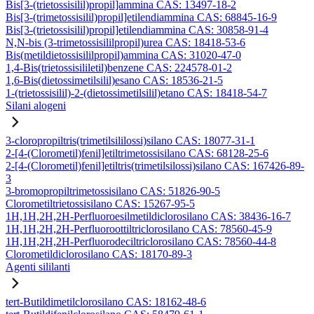
Bis[3-(trietossisilil)propil]ammina CAS: 13497-18-2
Bis[3-(trimetossisilil)propil]etilendiammina CAS: 68845-16-9
Bis[3-(trietossisilil)propil]etilendiammina CAS: 30858-91-4
N,N-bis (3-trimetossisililpropil)urea CAS: 18418-53-6
Bis(metildietossisililpropil)ammina CAS: 31020-47-0
1,4-Bis(trietossisililetil)benzene CAS: 224578-01-2
1,6-Bis(dietossimetilsilil)esano CAS: 18536-21-5
1-(trietossisilil)-2-(dietossimetilsilil)etano CAS: 18418-54-7
Silani alogeni
3-cloropropiltris(trimetilsililossi)silano CAS: 18077-31-1
2-[4-(Clorometil)fenil]etiltrimetossisilano CAS: 68128-25-6
2-[4-(Clorometil)fenil]etiltris(trimetilsilossi)silano CAS: 167426-89-
3
3-bromopropiltrimetossisilano CAS: 51826-90-5
Clorometiltrietossisilano CAS: 15267-95-5
1H,1H,2H,2H-Perfluoroesilmetildiclorosilano CAS: 38436-16-7
1H,1H,2H,2H-Perfluoroottiltriclorosilano CAS: 78560-45-9
1H,1H,2H,2H-Perfluorodeciltriclorosilano CAS: 78560-44-8
Clorometildiclorosilano CAS: 18170-89-3
Agenti sililanti
tert-Butildimetilclorosilano CAS: 18162-48-6