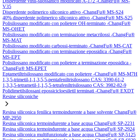
Disperdente vinil-silossanico modificato A-172 -ChangFu® MS-
V35
Disperdente polimerico siliconico attivo -ChangFu® MS-S24
40% disperdente polimerico siliconico attivo -ChangFu® MS-S25
Polisilossano modificato con polietere OH-terminato -ChangFu®
MS-OHET
Polisilossano modificato con terminazione metacrilossi -ChangFu®
MS-MAT
Polisilossano modificato carbossi-terminato -ChangFu® MS-CAT
Polisilossano modificato con terminazione epossidica -ChangFu®
MS-EPT
Polisilossano modificato con polietere a terminazione epossidica -
ChangFu® MS-EPET
Eptametiltrisilossano modificato con polietere -ChangFu® MS-M7H
1,3,5-trimetil-1,1,3,5,5-pentafeniltrisilossano CAS: 3390-61-2
1,3,3,5-tetrametil-1,1,5,5-tetrafeniltrisilossano CAS: 3982-82-9
Polidimetilsilossani epossicicloesiletil terminati -ChangFu® EXDT
Resine siliconiche
Resina siliconica fenilica termoindurente a base solvente ChangFu®
MP-2950
Resina siliconica termoindurente a base acqua ChangFu® SP-2231
Resina siliconica termoindurente a base acqua ChangFu® SP-2924
Resina siliconica multifunzionale a base acqua ChangFu® SP-5125