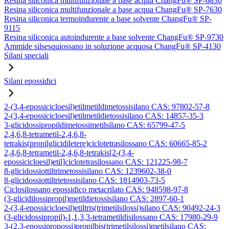
Resina siliconica multifunzionale a base acqua ChangFu® SP-6830
Resina siliconica multifunzionale a base acqua ChangFu® SP-7630
Resina siliconica termoindurente a base solvente ChangFu® SP-
9115
Resina siliconica autoindurente a base solvente ChangFu® SP-9730
Ammide silsesquiossano in soluzione acquosa ChangFu® SP-4130
Silani speciali
Silani epossidici
2-(3,4-epossicicloesil)etilmetildimetossisilano CAS: 97802-57-8
2-(3,4-epossicicloesil)etilmetildietossisilano CAS: 14857-35-3
3-glicidossipropildimetossimetilsilano CAS: 65799-47-5
2,4,6,8-tetrametil-2,4,6,8-
tetrakis(propilglicidiletere)ciclotetrasilossano CAS: 60665-85-2
2,4,6,8-tetrametil-2,4,6,8-tetrakis[2-(3,4-
epossicicloesil)etil]ciclotetrasilossano CAS: 121225-98-7
8-glicidossiottiltrimetossisilano CAS: 1239602-38-0
8-glicidossiottiltrietossisilano CAS: 1814903-73-5
Ciclosilossano epossidico metacrilato CAS: 948598-97-8
(3-glicidilossipropil)metildietossisilano CAS: 2897-60-1
2-(3,4-epossicicloesil)etiltris(trimetilsilossi)silano CAS: 90492-24-3
(3-glicidossipropil)-1,1,3,3-tetrametildisilossano CAS: 17980-29-9
3-(2,3-epossipropossi)propilbis(trimetilsilossi)metilsilano CAS: