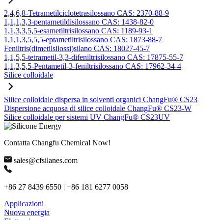
2,4,6,8-Tetrametilciclotetrasilossano CAS: 2370-88-9
1,1,1,3,3-pentametildisilossano CAS: 1438-82-0
1,1,3,3,5,5-esametiltrisilossano CAS: 1189-93-1
1,1,1,3,5,5,5-eptametiltrisilossano CAS: 1873-88-7
Feniltris(dimetilsilossi)silano CAS: 18027-45-7
1,1,5,5-tetrametil-3,3-difeniltrisilossano CAS: 17875-55-7
1,1,3,5,5-Pentametil-3-feniltrisilossano CAS: 17962-34-4
Silice colloidale
Silice colloidale dispersa in solventi organici ChangFu® CS23
Dispersione acquosa di silice colloidale ChangFu® CS23-W
Silice colloidale per sistemi UV ChangFu® CS23UV
Contatta Changfu Chemical Now!
sales@cfsilanes.com
+86 27 8439 6550 | +86 181 6277 0058
Applicazioni
Nuova energia