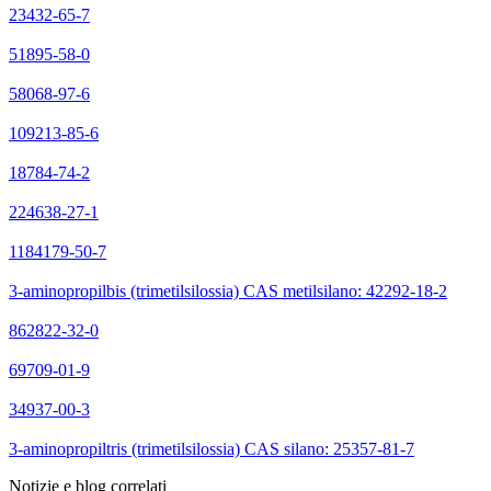
23432-65-7
51895-58-0
58068-97-6
109213-85-6
18784-74-2
224638-27-1
1184179-50-7
3-aminopropilbis (trimetilsilossia) CAS metilsilano: 42292-18-2
862822-32-0
69709-01-9
34937-00-3
3-aminopropiltris (trimetilsilossia) CAS silano: 25357-81-7
Notizie e blog correlati