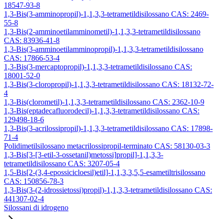
18547-93-8
1,3-Bis(3-amminopropil)-1,1,3,3-tetrametildisilossano CAS: 2469-
55-8
1,3-Bis(2-amminoetilamminometil)-1,1,3,3-tetrametildisilossano
CAS: 83936-41-8
1,3-Bis(3-amminoetilamminopropil)-1,1,3,3-tetrametildisilossano
CAS: 17866-53-4
1,3-Bis(3-mercaptopropil)-1,1,3,3-tetrametildisilossano CAS:
18001-52-0
1,3-Bis(3-cloropropil)-1,1,3,3-tetrametildisilossano CAS: 18132-72-
4
1,3-Bis(clorometil)-1,1,3,3-tetrametildisilossano CAS: 2362-10-9
1,3-Bis(eptadecafluorodecil)-1,1,3,3-tetrametildisilossano CAS:
129498-18-6
1,3-Bis(3-acrilossipropil)-1,1,3,3-tetrametildisilossano CAS: 17898-
71-4
Polidimetilsilossano metacrilossipropil-terminato CAS: 58130-03-3
1,3-Bis[3-[3-etil-3-ossetanil)metossi]propil]-1,1,3,3-
tetrametildisilossano CAS: 3207-05-4
1,5-Bis[2-(3,4-epossicicloesil)etil]-1,1,3,3,5,5-esametiltrisilossano
CAS: 150856-78-3
1,3-Bis(3-(2-idrossietossi)propil)-1,1,3,3-tetrametildisilossano CAS:
441307-02-4
Silossani di idrogeno