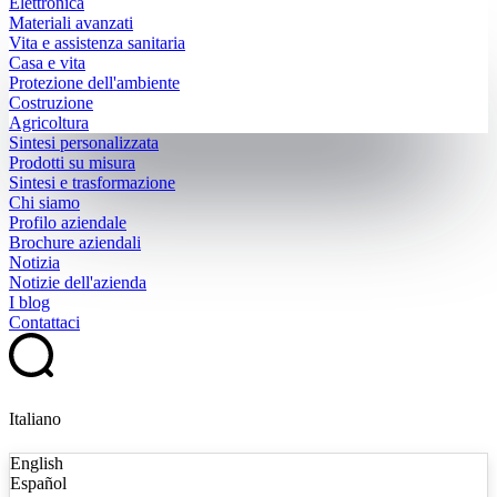
Elettronica
Materiali avanzati
Vita e assistenza sanitaria
Casa e vita
Protezione dell'ambiente
Costruzione
Agricoltura
Sintesi personalizzata
Prodotti su misura
Sintesi e trasformazione
Chi siamo
Profilo aziendale
Brochure aziendali
Notizia
Notizie dell'azienda
I blog
Contattaci
Italiano
English
Español