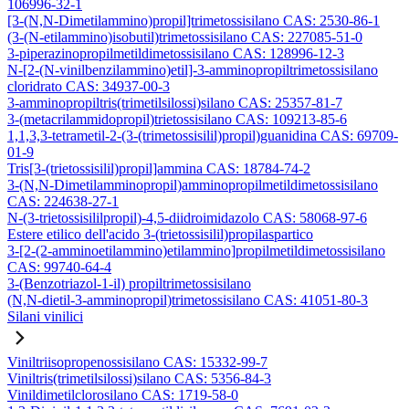
106996-32-1
[3-(N,N-Dimetilammino)propil]trimetossisilano CAS: 2530-86-1
(3-(N-etilammino)isobutil)trimetossisilano CAS: 227085-51-0
3-piperazinopropilmetildimetossisilano CAS: 128996-12-3
N-[2-(N-vinilbenzilammino)etil]-3-amminopropiltrimetossisilano
cloridrato CAS: 34937-00-3
3-amminopropiltris(trimetilsilossi)silano CAS: 25357-81-7
3-(metacrilammidopropil)trietossisilano CAS: 109213-85-6
1,1,3,3-tetrametil-2-(3-(trimetossisilil)propil)guanidina CAS: 69709-
01-9
Tris[3-(trietossisilil)propil]ammina CAS: 18784-74-2
3-(N,N-Dimetilamminopropil)amminopropilmetildimetossisilano
CAS: 224638-27-1
N-(3-trietossisililpropil)-4,5-diidroimidazolo CAS: 58068-97-6
Estere etilico dell'acido 3-(trietossisilil)propilaspartico
3-[2-(2-amminoetilammino)etilammino]propilmetildimetossisilano
CAS: 99740-64-4
3-(Benzotriazol-1-il) propiltrimetossisilano
(N,N-dietil-3-amminopropil)trimetossisilano CAS: 41051-80-3
Silani vinilici
Viniltriisopropenossisilano CAS: 15332-99-7
Viniltris(trimetilsilossi)silano CAS: 5356-84-3
Vinildimetilclorosilano CAS: 1719-58-0