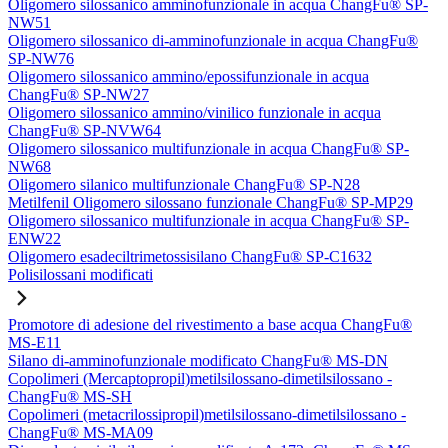
Oligomero silossanico amminofunzionale in acqua ChangFu® SP-
NW51
Oligomero silossanico di-amminofunzionale in acqua ChangFu®
SP-NW76
Oligomero silossanico ammino/epossifunzionale in acqua
ChangFu® SP-NW27
Oligomero silossanico ammino/vinilico funzionale in acqua
ChangFu® SP-NVW64
Oligomero silossanico multifunzionale in acqua ChangFu® SP-
NW68
Oligomero silanico multifunzionale ChangFu® SP-N28
Metilfenil Oligomero silossano funzionale ChangFu® SP-MP29
Oligomero silossanico multifunzionale in acqua ChangFu® SP-
ENW22
Oligomero esadeciltrimetossisilano ChangFu® SP-C1632
Polisilossani modificati
Promotore di adesione del rivestimento a base acqua ChangFu®
MS-E11
Silano di-amminofunzionale modificato ChangFu® MS-DN
Copolimeri (Mercaptopropil)metilsilossano-dimetilsilossano -
ChangFu® MS-SH
Copolimeri (metacrilossipropil)metilsilossano-dimetilsilossano -
ChangFu® MS-MA09