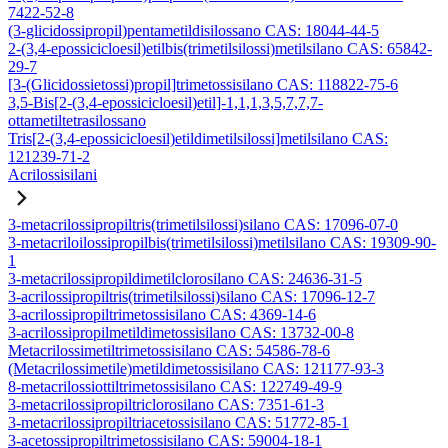
7422-52-8
(3-glicidossipropil)pentametildisilossano CAS: 18044-44-5
2-(3,4-epossicicloesil)etilbis(trimetilsilossi)metilsilano CAS: 65842-
29-7
[3-(Glicidossietossi)propil]trimetossisilano CAS: 118822-75-6
3,5-Bis[2-(3,4-epossicicloesil)etil]-1,1,1,3,5,7,7,7-
ottametiltetrasilossano
Tris[2-(3,4-epossicicloesil)etildimetilsilossi]metilsilano CAS:
121239-71-2
Acrilossisilani
3-metacrilossipropiltris(trimetilsilossi)silano CAS: 17096-07-0
3-metacriloilossipropilbis(trimetilsilossi)metilsilano CAS: 19309-90-
1
3-metacrilossipropildimetilclorosilano CAS: 24636-31-5
3-acrilossipropiltris(trimetilsilossi)silano CAS: 17096-12-7
3-acrilossipropiltrimetossisilano CAS: 4369-14-6
3-acrilossipropilmetildimetossisilano CAS: 13732-00-8
Metacrilossimetiltrimetossisilano CAS: 54586-78-6
(Metacrilossimetile)metildimetossisilano CAS: 121177-93-3
8-metacrilossiottiltrimetossisilano CAS: 122749-49-9
3-metacrilossipropiltriclorosilano CAS: 7351-61-3
3-metacrilossipropiltriacetossisilano CAS: 51772-85-1
3-acetossipropiltrimetossisilano CAS: 59004-18-1