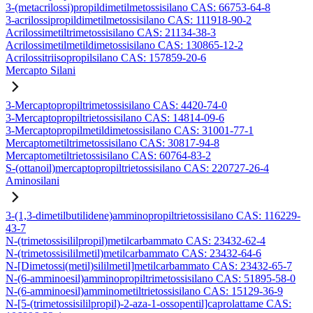
3-(metacrilossi)propildimetilmetossisilano CAS: 66753-64-8
3-acrilossipropildimetilmetossisilano CAS: 111918-90-2
Acrilossimetiltrimetossisilano CAS: 21134-38-3
Acrilossimetilmetildimetossisilano CAS: 130865-12-2
Acrilossitriisopropilsilano CAS: 157859-20-6
Mercapto Silani
3-Mercaptopropiltrimetossisilano CAS: 4420-74-0
3-Mercaptopropiltrietossisilano CAS: 14814-09-6
3-Mercaptopropilmetildimetossisilano CAS: 31001-77-1
Mercaptometiltrimetossisilano CAS: 30817-94-8
Mercaptometiltrietossisilano CAS: 60764-83-2
S-(ottanoil)mercaptopropiltrietossisilano CAS: 220727-26-4
Aminosilani
3-(1,3-dimetilbutilidene)amminopropiltrietossisilano CAS: 116229-
43-7
N-(trimetossisililpropil)metilcarbammato CAS: 23432-62-4
N-(trimetossisililmetil)metilcarbammato CAS: 23432-64-6
N-[Dimetossi(metil)sililmetil]metilcarbammato CAS: 23432-65-7
N-(6-amminoesil)amminopropiltrimetossisilano CAS: 51895-58-0
N-(6-amminoesil)amminometiltrietossisilano CAS: 15129-36-9
N-[5-(trimetossisililpropil)-2-aza-1-ossopentil]caprolattame CAS: