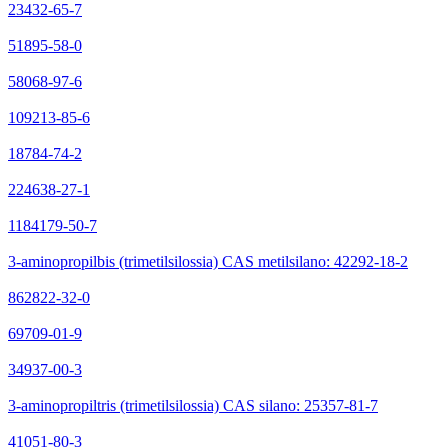
23432-65-7
51895-58-0
58068-97-6
109213-85-6
18784-74-2
224638-27-1
1184179-50-7
3-aminopropilbis (trimetilsilossia) CAS metilsilano: 42292-18-2
862822-32-0
69709-01-9
34937-00-3
3-aminopropiltris (trimetilsilossia) CAS silano: 25357-81-7
41051-80-3