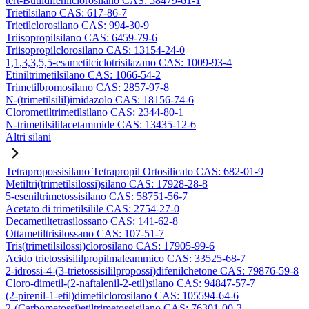
tert-Butildifenilclorosilano CAS: 58479-61-1
Trietilsilano CAS: 617-86-7
Trietilclorosilano CAS: 994-30-9
Triisopropilsilano CAS: 6459-79-6
Triisopropilclorosilano CAS: 13154-24-0
1,1,3,3,5,5-esametilciclotrisilazano CAS: 1009-93-4
Etiniltrimetilsilano CAS: 1066-54-2
Trimetilbromosilano CAS: 2857-97-8
N-(trimetilsilil)imidazolo CAS: 18156-74-6
Clorometiltrimetilsilano CAS: 2344-80-1
N-trimetilsililacetammide CAS: 13435-12-6
Altri silani
Tetrapropossisilano Tetrapropil Ortosilicato CAS: 682-01-9
Metiltri(trimetilsilossi)silano CAS: 17928-28-8
5-eseniltrimetossisilano CAS: 58751-56-7
Acetato di trimetilsilile CAS: 2754-27-0
Decametiltetrasilossano CAS: 141-62-8
Ottametiltrisilossano CAS: 107-51-7
Tris(trimetilsilossi)clorosilano CAS: 17905-99-6
Acido trietossisililpropilmaleammico CAS: 33525-68-7
2-idrossi-4-(3-trietossisililpropossi)difenilchetone CAS: 79876-59-8
Cloro-dimetil-(2-naftalenil-2-etil)silano CAS: 94847-57-7
(2-pirenil-1-etil)dimetilclorosilano CAS: 105594-64-6
2-(Carbometossi)etiltrimetossisilano CAS: 76301-00-3