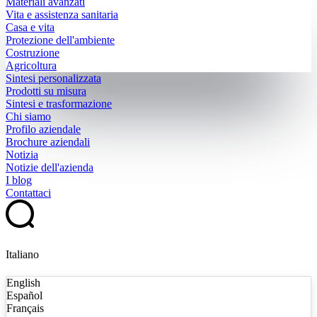
Materiali avanzati
Vita e assistenza sanitaria
Casa e vita
Protezione dell'ambiente
Costruzione
Agricoltura
Sintesi personalizzata
Prodotti su misura
Sintesi e trasformazione
Chi siamo
Profilo aziendale
Brochure aziendali
Notizia
Notizie dell'azienda
I blog
Contattaci
Italiano
English
Español
Français