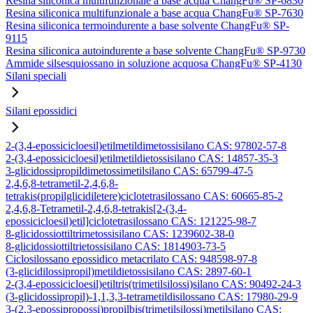
Resina siliconica multifunzionale a base acqua ChangFu® SP-6830
Resina siliconica multifunzionale a base acqua ChangFu® SP-7630
Resina siliconica termoindurente a base solvente ChangFu® SP-
9115
Resina siliconica autoindurente a base solvente ChangFu® SP-9730
Ammide silsesquiossano in soluzione acquosa ChangFu® SP-4130
Silani speciali
Silani epossidici
2-(3,4-epossicicloesil)etilmetildimetossisilano CAS: 97802-57-8
2-(3,4-epossicicloesil)etilmetildietossisilano CAS: 14857-35-3
3-glicidossipropildimetossimetilsilano CAS: 65799-47-5
2,4,6,8-tetrametil-2,4,6,8-
tetrakis(propilglicidiletere)ciclotetrasilossano CAS: 60665-85-2
2,4,6,8-Tetrametil-2,4,6,8-tetrakis[2-(3,4-
epossicicloesil)etil]ciclotetrasilossano CAS: 121225-98-7
8-glicidossiottiltrimetossisilano CAS: 1239602-38-0
8-glicidossiottiltrietossisilano CAS: 1814903-73-5
Ciclosilossano epossidico metacrilato CAS: 948598-97-8
(3-glicidilossipropil)metildietossisilano CAS: 2897-60-1
2-(3,4-epossicicloesil)etiltris(trimetilsilossi)silano CAS: 90492-24-3
(3-glicidossipropil)-1,1,3,3-tetrametildisilossano CAS: 17980-29-9
3-(2,3-epossipropossi)propilbis(trimetilsilossi)metilsilano CAS: