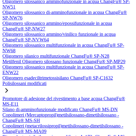
Oligomero silossanico amminofunzionale in acqua ChangFu® SP-
NW51
Oligomero silossanico di-amminofunzionale in acqua ChangFu®
SP-NW76
Oligomero silossanico ammino/epossifunzionale in acqua
ChangFu® SP-NW27
Oligomero silossanico ammino/vinilico funzionale in acqua
ChangFu® SP-NVW64
Oligomero silossanico multifunzionale in acqua ChangFu® SP-
NW68
Oligomero silanico multifunzionale ChangFu® SP-N28
Metilfenil Oligomero silossano funzionale ChangFu® SP-MP29
Oligomero silossanico multifunzionale in acqua ChangFu® SP-
ENW22
Oligomero esadeciltrimetossisilano ChangFu® SP-C1632
Polisilossani modificati
Promotore di adesione del rivestimento a base acqua ChangFu®
MS-E11
Silano di-amminofunzionale modificato ChangFu® MS-DN
Copolimeri (Mercaptopropil)metilsilossano-dimetilsilossano -
ChangFu® MS-SH
Copolimeri (metacrilossipropil)metilsilossano-dimetilsilossano -
ChangFu® MS-MA09