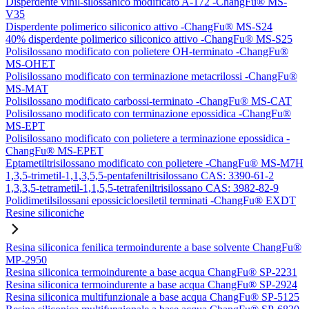
Disperdente vinil-silossanico modificato A-172 -ChangFu® MS-
V35
Disperdente polimerico siliconico attivo -ChangFu® MS-S24
40% disperdente polimerico siliconico attivo -ChangFu® MS-S25
Polisilossano modificato con polietere OH-terminato -ChangFu®
MS-OHET
Polisilossano modificato con terminazione metacrilossi -ChangFu®
MS-MAT
Polisilossano modificato carbossi-terminato -ChangFu® MS-CAT
Polisilossano modificato con terminazione epossidica -ChangFu®
MS-EPT
Polisilossano modificato con polietere a terminazione epossidica -
ChangFu® MS-EPET
Eptametiltrisilossano modificato con polietere -ChangFu® MS-M7H
1,3,5-trimetil-1,1,3,5,5-pentafeniltrisilossano CAS: 3390-61-2
1,3,3,5-tetrametil-1,1,5,5-tetrafeniltrisilossano CAS: 3982-82-9
Polidimetilsilossani epossicicloesiletil terminati -ChangFu® EXDT
Resine siliconiche
Resina siliconica fenilica termoindurente a base solvente ChangFu®
MP-2950
Resina siliconica termoindurente a base acqua ChangFu® SP-2231
Resina siliconica termoindurente a base acqua ChangFu® SP-2924
Resina siliconica multifunzionale a base acqua ChangFu® SP-5125