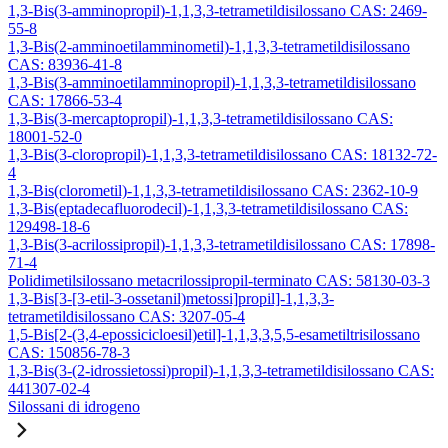
1,3-Bis(3-amminopropil)-1,1,3,3-tetrametildisilossano CAS: 2469-
55-8
1,3-Bis(2-amminoetilamminometil)-1,1,3,3-tetrametildisilossano
CAS: 83936-41-8
1,3-Bis(3-amminoetilamminopropil)-1,1,3,3-tetrametildisilossano
CAS: 17866-53-4
1,3-Bis(3-mercaptopropil)-1,1,3,3-tetrametildisilossano CAS:
18001-52-0
1,3-Bis(3-cloropropil)-1,1,3,3-tetrametildisilossano CAS: 18132-72-
4
1,3-Bis(clorometil)-1,1,3,3-tetrametildisilossano CAS: 2362-10-9
1,3-Bis(eptadecafluorodecil)-1,1,3,3-tetrametildisilossano CAS:
129498-18-6
1,3-Bis(3-acrilossipropil)-1,1,3,3-tetrametildisilossano CAS: 17898-
71-4
Polidimetilsilossano metacrilossipropil-terminato CAS: 58130-03-3
1,3-Bis[3-[3-etil-3-ossetanil)metossi]propil]-1,1,3,3-
tetrametildisilossano CAS: 3207-05-4
1,5-Bis[2-(3,4-epossicicloesil)etil]-1,1,3,3,5,5-esametiltrisilossano
CAS: 150856-78-3
1,3-Bis(3-(2-idrossietossi)propil)-1,1,3,3-tetrametildisilossano CAS:
441307-02-4
Silossani di idrogeno