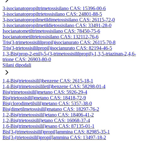
3-isocianatopropiltrimetossisilano CAS: 15396-00-6
3-isocianatopropiltrietossisilano CAS: 24801-88-5
3-isocianatopropilmetildimetossisilano CAS: 26115-72-0
3-isocianatopropilmetildietossisilano CAS: 33491-28-0
Isocianatometiltrimetossisilano CAS: 78450-75-6
Isocianatometiltrietossisilano CAS: 132112-76-6
Tris(3-trimetossisililpropil)isocianurato CAS: 26115-70-8
Tris(3-trietossisililpropil)isocianurato CAS: 82194-46-5
1,3-Bis(prop-2-enil)-5-(3-trimetossisililpropil)-1,3,5-triazinan-2,4,6-
trione CAS: 26903-80-0
Silani dipodali
1,4-Bis(trietossisilil)benzene CAS: 2615-18-1
1,4-Bis(trimetossisililetil)benzene CAS: 58298-01-4
Bis(trimetossisilil)metano CAS: 5926-29-4
Bis(trietossisilil)metano CAS: 18418-72-9
Bis(clorodimetilsilil)metano CAS: 5357-38-0
Bis(dimetilmetossisilil)matano CAS: 18297-76-2
1,2-Bis(trimetossisilil)etano CAS: 18406-41-2
1,2-Bis(trietossisilil)etano CAS: 16068-37-4
1,6-Bis(trimetossisilil)esano CAS: 87135-01-1
Bis[3-(trimetossisilil)propil]ammina CAS: 82985-35-1
Bis[3-(trietossisilil)propil]ammina CAS: 13497-18-2