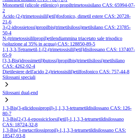
Monometil (glicole etilenico) propiltrimetossisilano CAS: 65994-07-
2
Acido (2-(trimetossisilil)etil)fosfonico, dimetil estere CAS: 20728-
21-6
3-(2-idrossietossi)propilbis(trimetilsilossi)metilsilano CAS: 23785-
50-4
N-(trimetossisililpropil)etilendiammina triacetato sale trisodico
(soluzione al 35% in acqua) CAS: 128850-89-5
1,1,3,3-Tetrametil-1-[2-(trimetossisilil)etil]disilossano CAS: 137407-
65-9
[3,3-Bis(idrossimetil)butossi]propilbis(trimetilsilossi)metilsilano
CAS: 4262-92-4
Dietilestere dell'acido 2-(trietossisilil)etilfosfonico CAS: 757-44-8
Silossani speciali
Silossani dual-end
1,3-Bis(3-glicidossipropil)-1,1,3,3-tetrametildisilossano CAS: 126-
80-7
1,3-Bis[2-(3,4-epossicicloesil)etil]-1,1,3,3-tetrametildisilossano
CAS: 18724-32-8
1,3-Bis(3-metacrilossipropil)-1,1,3,3-tetrametildisilossano CAS:
18547-93-8