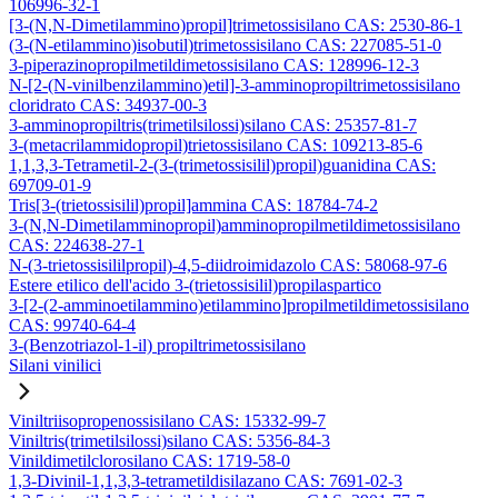
106996-32-1
[3-(N,N-Dimetilammino)propil]trimetossisilano CAS: 2530-86-1
(3-(N-etilammino)isobutil)trimetossisilano CAS: 227085-51-0
3-piperazinopropilmetildimetossisilano CAS: 128996-12-3
N-[2-(N-vinilbenzilammino)etil]-3-amminopropiltrimetossisilano
cloridrato CAS: 34937-00-3
3-amminopropiltris(trimetilsilossi)silano CAS: 25357-81-7
3-(metacrilammidopropil)trietossisilano CAS: 109213-85-6
1,1,3,3-Tetrametil-2-(3-(trimetossisilil)propil)guanidina CAS:
69709-01-9
Tris[3-(trietossisilil)propil]ammina CAS: 18784-74-2
3-(N,N-Dimetilamminopropil)amminopropilmetildimetossisilano
CAS: 224638-27-1
N-(3-trietossisililpropil)-4,5-diidroimidazolo CAS: 58068-97-6
Estere etilico dell'acido 3-(trietossisilil)propilaspartico
3-[2-(2-amminoetilammino)etilammino]propilmetildimetossisilano
CAS: 99740-64-4
3-(Benzotriazol-1-il) propiltrimetossisilano
Silani vinilici
Viniltriisopropenossisilano CAS: 15332-99-7
Viniltris(trimetilsilossi)silano CAS: 5356-84-3
Vinildimetilclorosilano CAS: 1719-58-0
1,3-Divinil-1,1,3,3-tetrametildisilazano CAS: 7691-02-3