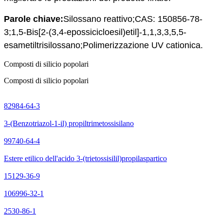
Parole chiave:
Silossano reattivo;
CAS: 150856-78-
3;
1,5-Bis[2-(3,4-epossicicloesil)etil]-1,1,3,3,5,5-
esametiltrisilossano;
Polimerizzazione UV cationica.
Composti di silicio popolari
Composti di silicio popolari
82984-64-3
3-(Benzotriazol-1-il) propiltrimetossisilano
99740-64-4
Estere etilico dell'acido 3-(trietossisilil)propilaspartico
15129-36-9
106996-32-1
2530-86-1