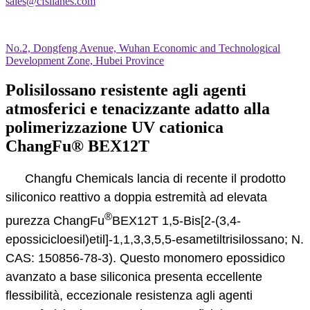
sales@cfsilanes.com
No.2, Dongfeng Avenue, Wuhan Economic and Technological
Development Zone, Hubei Province
Polisilossano resistente agli agenti
atmosferici e tenacizzante adatto alla
polimerizzazione UV cationica
ChangFu® BEX12T
Changfu Chemicals lancia di recente il prodotto
siliconico reattivo a doppia estremità ad elevata
®
purezza ChangFu
BEX12T 1,5-Bis[2-(3,4-
epossicicloesil)etil]-1,1,3,3,5,5-esametiltrisilossano; N.
CAS: 150856-78-3). Questo monomero epossidico
avanzato a base siliconica presenta eccellente
flessibilità, eccezionale resistenza agli agenti