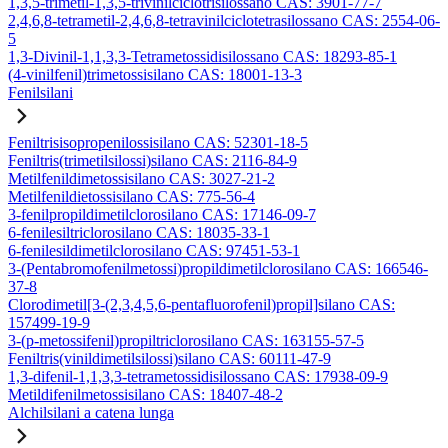
1,3,5-trimetil-1,3,5-trivinilciclotrisilossano CAS: 3901-77-7
2,4,6,8-tetrametil-2,4,6,8-tetravinilciclotetrasilossano CAS: 2554-06-
5
1,3-Divinil-1,1,3,3-Tetrametossidisilossano CAS: 18293-85-1
(4-vinilfenil)trimetossisilano CAS: 18001-13-3
Fenilsilani
Feniltrisisopropenilossisilano CAS: 52301-18-5
Feniltris(trimetilsilossi)silano CAS: 2116-84-9
Metilfenildimetossisilano CAS: 3027-21-2
Metilfenildietossisilano CAS: 775-56-4
3-fenilpropildimetilclorosilano CAS: 17146-09-7
6-fenilesiltriclorosilano CAS: 18035-33-1
6-fenilesildimetilclorosilano CAS: 97451-53-1
3-(Pentabromofenilmetossi)propildimetilclorosilano CAS: 166546-
37-8
Clorodimetil[3-(2,3,4,5,6-pentafluorofenil)propil]silano CAS:
157499-19-9
3-(p-metossifenil)propiltriclorosilano CAS: 163155-57-5
Feniltris(vinildimetilsilossi)silano CAS: 60111-47-9
1,3-difenil-1,1,3,3-tetrametossidisilossano CAS: 17938-09-9
Metildifenilmetossisilano CAS: 18407-48-2
Alchilsilani a catena lunga