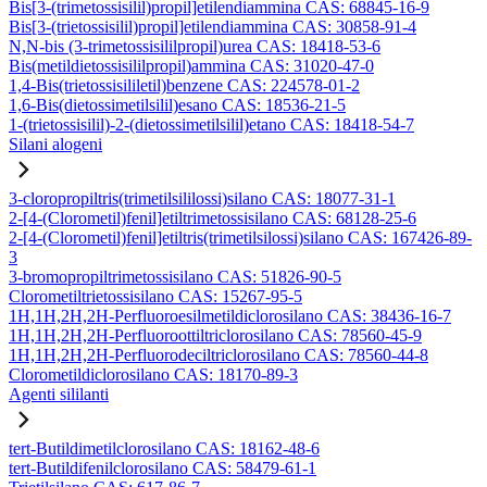
Bis[3-(trimetossisilil)propil]etilendiammina CAS: 68845-16-9
Bis[3-(trietossisilil)propil]etilendiammina CAS: 30858-91-4
N,N-bis (3-trimetossisililpropil)urea CAS: 18418-53-6
Bis(metildietossisililpropil)ammina CAS: 31020-47-0
1,4-Bis(trietossisililetil)benzene CAS: 224578-01-2
1,6-Bis(dietossimetilsilil)esano CAS: 18536-21-5
1-(trietossisilil)-2-(dietossimetilsilil)etano CAS: 18418-54-7
Silani alogeni
3-cloropropiltris(trimetilsililossi)silano CAS: 18077-31-1
2-[4-(Clorometil)fenil]etiltrimetossisilano CAS: 68128-25-6
2-[4-(Clorometil)fenil]etiltris(trimetilsilossi)silano CAS: 167426-89-
3
3-bromopropiltrimetossisilano CAS: 51826-90-5
Clorometiltrietossisilano CAS: 15267-95-5
1H,1H,2H,2H-Perfluoroesilmetildiclorosilano CAS: 38436-16-7
1H,1H,2H,2H-Perfluoroottiltriclorosilano CAS: 78560-45-9
1H,1H,2H,2H-Perfluorodeciltriclorosilano CAS: 78560-44-8
Clorometildiclorosilano CAS: 18170-89-3
Agenti sililanti
tert-Butildimetilclorosilano CAS: 18162-48-6
tert-Butildifenilclorosilano CAS: 58479-61-1