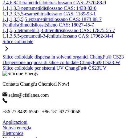
2,4,6,8-Tetrametilciclotetrasilossano CAS: 2370-88-9
1,1,1,3,3-pentametildisilossano CAS: 1438-82-0
1,1,3,3,5,5-esametiltrisilossano CAS: 1189-93-1
1,1,1,3,5,5,5-eptametiltrisilossano CAS: 1873-88-7
Feniltris(dimetilsilossi)silano CAS: 18027-45-7
1,1,5,5-tetrametil-3,3-difeniltrisilossano CAS: 17875-55-7
1,1,3,5,5-pentametil-3-feniltrisilossano CAS: 17962-34-4
Silice colloidale
Silice colloidale dispersa in solventi organici ChangFu® CS23
Dispersione acquosa di silice colloidale ChangFu® CS23-W
Silice colloidale per sistemi UV ChangFu® CS23UV
Contatta Changfu Chemical Now!
sales@cfsilanes.com
+86 27 8439 6550 | +86 181 6277 0058
Applicazioni
Nuova energia
Elettronica