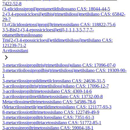
7422-52-8
(3-glicidossipropil)pentametildisilossano CAS: 18044-44-5
2-(3,4-epossicicloesil)etilbis(trimetilsilossi)metilsilano CAS: 65842-
29-7
[3-(Glicidossietossi)propil]trimetossisilano CAS: 118822-75-6
3,5-Bis[2-(3,4-epossicicloesil)etil]-1,1,1,3,5,7,7,7-
ottametiltetrasilossano
Tris[2-(3,4-epossicicloesil)etildimetilsilossi]metilsilano CAS:
121239-71-2
Acrilossisilani
3-metacrilossipropiltris(trimetilsilossi)silano CAS: 17096-07-0
3-metacriloilossipropilbis(trimetilsilossi)metilsilano CAS: 19309-90-
1
3-metacrilossipropildimetilclorosilano CAS: 24636-31-5
3-acrilossipropiltris(trimetilsilossi)silano CAS: 17096-12-7
3-acrilossipropiltrimetossisilano CAS: 4369-14-6
3-acrilossipropilmetildimetossisilano CAS: 13732-00-8
Metacrilossimetiltrimetossisilano CAS: 54586-78-6
(Metacrilossimetile)metildimetossisilano CAS: 121177-93-3
8-metacrilossiottiltrimetossisilano CAS: 122749-49-9
3-metacrilossipropiltriclorosilano CAS: 7351-61-3
3-metacrilossipropiltriacetossisilano CAS: 51772-85-1
3-acetossipropiltrimetossisilano CAS: 59004-18-1