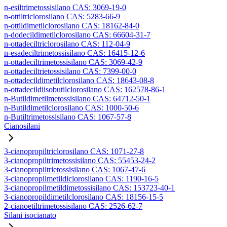
n-esiltrimetossisilano CAS: 3069-19-0
n-ottiltriclorosilano CAS: 5283-66-9
n-ottildimetilclorosilano CAS: 18162-84-0
n-dodecildimetilclorosilano CAS: 66604-31-7
n-ottadeciltriclorosilano CAS: 112-04-9
n-esadeciltrimetossisilano CAS: 16415-12-6
n-ottadeciltrimetossisilano CAS: 3069-42-9
n-ottadeciltrietossisilano CAS: 7399-00-0
n-ottadecildimetilclorosilano CAS: 18643-08-8
n-ottadecildiisobutilclorosilano CAS: 162578-86-1
n-Butildimetilmetossisilano CAS: 64712-50-1
n-Butildimetilclorosilano CAS: 1000-50-6
n-Butiltrimetossisilano CAS: 1067-57-8
Cianosilani
3-cianopropiltriclorosilano CAS: 1071-27-8
3-cianopropiltrimetossisilano CAS: 55453-24-2
3-cianopropiltrietossisilano CAS: 1067-47-6
3-cianopropilmetildiclorosilano CAS: 1190-16-5
3-cianopropilmetildimetossisilano CAS: 153723-40-1
3-cianopropildimetilclorosilano CAS: 18156-15-5
2-cianoetiltrimetossisilano CAS: 2526-62-7
Silani isocianato