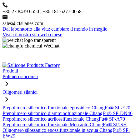
+86 27 8439 6550 | +86 181 6277 0058
sales@cfsilanes.com
Dal laboratorio alla vita: cambiare il mondo in meglio
Visita il nostro sito web cinese
Prodotti
Polimeri siliconici
Oligomeri silanici
Prepolimero siliconico funzionale epossidico ChangFu® SP-E20
Prepolimero siliconico diamminofunzionale ChangFu® SP-DN46
Prepolimero siliconico acrilossifunzionale ChangFu® SP-A70
Prepolimero siliconico funzionale Mercapto ChangFu® SP-SH
Oligomero silossanico epossifunzionale in acqua ChangFu® SP-
EW29