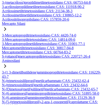
3-(metacrilossi)propildimetilmetossisilano CAS: 66753-64-8
3-acrilossipropildimetilmetossisilano CAS: 111918-90-2
Acrilossimetiltrimetossisilano CAS: 21134-38-3
Acrilossimetilmetildimetossisilano CAS: 130865-12-2
Acrilossitriisopropilsilano CAS: 157859-20-6
Mercapto Silani
3-Mercaptopropiltrimetossisilano CAS: 4420-74-0
3-Mercaptopropiltrietossisilano CAS: 14814-09-6
3-Mercaptopropilmetildimetossisilano CAS: 31001-77-1
Mercaptometiltrimetossisilano CAS: 30817-94-8
Mercaptometiltrietossisilano CAS: 60764-83-2
S-(ottanoil)mercaptopropiltrietossisilano CAS: 220727-26-4
Aminosilani
3-(1,3-dimetilbutilidene)amminopropiltrietossisilano CAS: 116229-
43-7
N-(trimetossisililpropil)metilcarbammato CAS: 23432-62-4
N-(trimetossisililmetil)metilcarbammato CAS: 23432-64-6
N-[Dimetossi(metil)sililmetil]metilcarbammato CAS: 23432-65-7
N-(6-amminoesil)amminopropiltrimetossisilano CAS: 51895-58-0
N-(6-amminoesil)amminometiltrietossisilano CAS: 15129-36-9
N-[5-(trimetossisililpropil)-2-aza-1-ossopentil]caprolattame CAS: