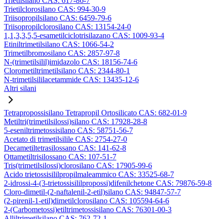
Trietilsilano CAS: 617-86-7
Trietilclorosilano CAS: 994-30-9
Triisopropilsilano CAS: 6459-79-6
Triisopropilclorosilano CAS: 13154-24-0
1,1,3,3,5,5-esametilciclotrisilazano CAS: 1009-93-4
Etiniltrimetilsilano CAS: 1066-54-2
Trimetilbromosilano CAS: 2857-97-8
N-(trimetilsilil)imidazolo CAS: 18156-74-6
Clorometiltrimetilsilano CAS: 2344-80-1
N-trimetilsililacetammide CAS: 13435-12-6
Altri silani
Tetrapropossisilano Tetrapropil Ortosilicato CAS: 682-01-9
Metiltri(trimetilsilossi)silano CAS: 17928-28-8
5-eseniltrimetossisilano CAS: 58751-56-7
Acetato di trimetilsilile CAS: 2754-27-0
Decametiltetrasilossano CAS: 141-62-8
Ottametiltrisilossano CAS: 107-51-7
Tris(trimetilsilossi)clorosilano CAS: 17905-99-6
Acido trietossisililpropilmaleammico CAS: 33525-68-7
2-idrossi-4-(3-trietossisililpropossi)difenilchetone CAS: 79876-59-8
Cloro-dimetil-(2-naftalenil-2-etil)silano CAS: 94847-57-7
(2-pirenil-1-etil)dimetilclorosilano CAS: 105594-64-6
2-(Carbometossi)etiltrimetossisilano CAS: 76301-00-3
Alliltrimetilsilano CAS: 762-72-1