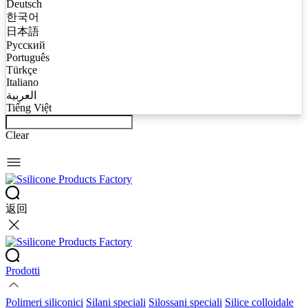
Deutsch
한국어
日本語
Русский
Português
Türkçe
Italiano
العربية
Tiếng Việt
Clear
返回
Prodotti
Polimeri siliconici
Silani speciali
Silossani speciali
Silice colloidale