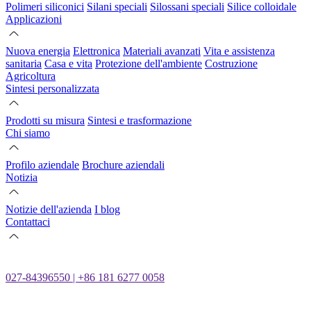
Polimeri siliconici
Silani speciali
Silossani speciali
Silice colloidale
Applicazioni
Nuova energia
Elettronica
Materiali avanzati
Vita e assistenza
sanitaria
Casa e vita
Protezione dell'ambiente
Costruzione
Agricoltura
Sintesi personalizzata
Prodotti su misura
Sintesi e trasformazione
Chi siamo
Profilo aziendale
Brochure aziendali
Notizia
Notizie dell'azienda
I blog
Contattaci
027-84396550 | +86 181 6277 0058