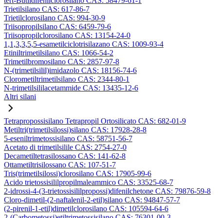
tert-Butildifenilclorosilano CAS: 58479-61-1
Trietilsilano CAS: 617-86-7
Trietilclorosilano CAS: 994-30-9
Triisopropilsilano CAS: 6459-79-6
Triisopropilclorosilano CAS: 13154-24-0
1,1,3,3,5,5-esametilciclotrisilazano CAS: 1009-93-4
Etiniltrimetilsilano CAS: 1066-54-2
Trimetilbromosilano CAS: 2857-97-8
N-(trimetilsilil)imidazolo CAS: 18156-74-6
Clorometiltrimetilsilano CAS: 2344-80-1
N-trimetilsililacetammide CAS: 13435-12-6
Altri silani
Tetrapropossisilano Tetrapropil Ortosilicato CAS: 682-01-9
Metiltri(trimetilsilossi)silano CAS: 17928-28-8
5-eseniltrimetossisilano CAS: 58751-56-7
Acetato di trimetilsilile CAS: 2754-27-0
Decametiltetrasilossano CAS: 141-62-8
Ottametiltrisilossano CAS: 107-51-7
Tris(trimetilsilossi)clorosilano CAS: 17905-99-6
Acido trietossisililpropilmaleammico CAS: 33525-68-7
2-idrossi-4-(3-trietossisililpropossi)difenilchetone CAS: 79876-59-8
Cloro-dimetil-(2-naftalenil-2-etil)silano CAS: 94847-57-7
(2-pirenil-1-etil)dimetilclorosilano CAS: 105594-64-6
2-(Carbometossi)etiltrimetossisilano CAS: 76301-00-3