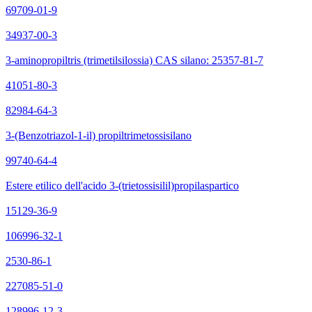
69709-01-9
34937-00-3
3-aminopropiltris (trimetilsilossia) CAS silano: 25357-81-7
41051-80-3
82984-64-3
3-(Benzotriazol-1-il) propiltrimetossisilano
99740-64-4
Estere etilico dell'acido 3-(trietossisilil)propilaspartico
15129-36-9
106996-32-1
2530-86-1
227085-51-0
128996-12-3