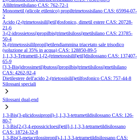
Alliltrimetilsilano CAS: 762-72-1
Monometil (glicole etilenico) propiltrimetossisilano CAS: 65994-07-
2
Acido (2-(trimetossisilil)etil)fosfonico, dimetil estere CAS: 20728-
21-6
3-(2-idrossietossi)propilbis(trimetilsilossi)metilsilano CAS: 23785-
50-4
N-(trimetossisililpropil)etilendiammina triacetato sale trisodico
(soluzione al 35% in acqua) CAS: 128850-89-5
1,1,3,3-Tetrametil-1-[2-(trimetossisilil)etil]disilossano CAS: 137407-
65-9
[3,3-Bis(idrossimetil)butossi]propilbis(trimetilsilossi)metilsilano
CAS: 4262-92-4
Dietilestere dell'acido 2-(trietossisilil)etilfosfonico CAS: 757-44-8
Silossani speciali
Silossani dual-end
1,3-Bis(3-glicidossipropil)-1,1,3,3-tetrametildisilossano CAS: 126-
80-7
1,3-Bis[2-(3,4-epossicicloesil)etil]-1,1,3,3-tetrametildisilossano
CAS: 18724-32-8
1,3-Bis(3-metacrilossipropil)-1,1,3,3-tetrametildisilossano CAS: