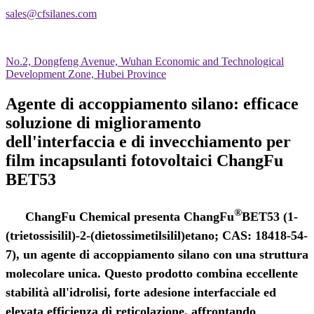
sales@cfsilanes.com
No.2, Dongfeng Avenue, Wuhan Economic and Technological
Development Zone, Hubei Province
Agente di accoppiamento silano: efficace
soluzione di miglioramento
dell'interfaccia e di invecchiamento per
film incapsulanti fotovoltaici ChangFu
BET53
®
ChangFu Chemical presenta ChangFu
BET53 (1-
(trietossisilil)-2-(dietossimetilsilil)etano; CAS: 18418-54-
7), un agente di accoppiamento silano con una struttura
molecolare unica. Questo prodotto combina eccellente
stabilità all'idrolisi, forte adesione interfacciale ed
elevata efficienza di reticolazione, affrontando