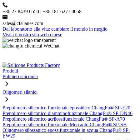
+86 27 8439 6550 | +86 181 6277 0058
sales@cfsilanes.com
Dal laboratorio alla vita: cambiare il mondo in meglio
Visita il nostro sito web cinese
Prodotti
Polimeri siliconici
Oligomeri silanici
Prepolimero siliconico funzionale epossidico ChangFu® SP-E20
Prepolimero siliconico diamminofunzionale ChangFu® SP-DN46
Prepolimero siliconico acrilossifunzionale ChangFu® SP-A70
Prepolimero siliconico funzionale Mercapto ChangFu® SP-SH
Oligomero silossanico epossifunzionale in acqua ChangFu® SP-
EW29