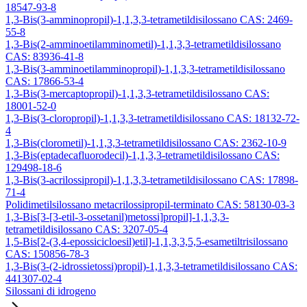
18547-93-8
1,3-Bis(3-amminopropil)-1,1,3,3-tetrametildisilossano CAS: 2469-
55-8
1,3-Bis(2-amminoetilamminometil)-1,1,3,3-tetrametildisilossano
CAS: 83936-41-8
1,3-Bis(3-amminoetilamminopropil)-1,1,3,3-tetrametildisilossano
CAS: 17866-53-4
1,3-Bis(3-mercaptopropil)-1,1,3,3-tetrametildisilossano CAS:
18001-52-0
1,3-Bis(3-cloropropil)-1,1,3,3-tetrametildisilossano CAS: 18132-72-
4
1,3-Bis(clorometil)-1,1,3,3-tetrametildisilossano CAS: 2362-10-9
1,3-Bis(eptadecafluorodecil)-1,1,3,3-tetrametildisilossano CAS:
129498-18-6
1,3-Bis(3-acrilossipropil)-1,1,3,3-tetrametildisilossano CAS: 17898-
71-4
Polidimetilsilossano metacrilossipropil-terminato CAS: 58130-03-3
1,3-Bis[3-[3-etil-3-ossetanil)metossi]propil]-1,1,3,3-
tetrametildisilossano CAS: 3207-05-4
1,5-Bis[2-(3,4-epossicicloesil)etil]-1,1,3,3,5,5-esametiltrisilossano
CAS: 150856-78-3
1,3-Bis(3-(2-idrossietossi)propil)-1,1,3,3-tetrametildisilossano CAS:
441307-02-4
Silossani di idrogeno