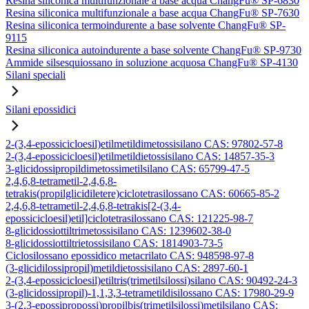
Resina siliconica multifunzionale a base acqua ChangFu® SP-6830
Resina siliconica multifunzionale a base acqua ChangFu® SP-7630
Resina siliconica termoindurente a base solvente ChangFu® SP-
9115
Resina siliconica autoindurente a base solvente ChangFu® SP-9730
Ammide silsesquiossano in soluzione acquosa ChangFu® SP-4130
Silani speciali
Silani epossidici
2-(3,4-epossicicloesil)etilmetildimetossisilano CAS: 97802-57-8
2-(3,4-epossicicloesil)etilmetildietossisilano CAS: 14857-35-3
3-glicidossipropildimetossimetilsilano CAS: 65799-47-5
2,4,6,8-tetrametil-2,4,6,8-
tetrakis(propilglicidiletere)ciclotetrasilossano CAS: 60665-85-2
2,4,6,8-tetrametil-2,4,6,8-tetrakis[2-(3,4-
epossicicloesil)etil]ciclotetrasilossano CAS: 121225-98-7
8-glicidossiottiltrimetossisilano CAS: 1239602-38-0
8-glicidossiottiltrietossisilano CAS: 1814903-73-5
Ciclosilossano epossidico metacrilato CAS: 948598-97-8
(3-glicidilossipropil)metildietossisilano CAS: 2897-60-1
2-(3,4-epossicicloesil)etiltris(trimetilsilossi)silano CAS: 90492-24-3
(3-glicidossipropil)-1,1,3,3-tetrametildisilossano CAS: 17980-29-9
3-(2,3-epossipropossi)propilbis(trimetilsilossi)metilsilano CAS: