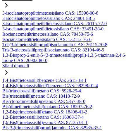
3-isocianatopropiltrimetossisilano CAS: 15396-00-6
3-isocianatopropiltrietossisilano CAS: 24801-88-5
3-isocianatopropilmetildimetossisilano CAS: 26115-72-0
3-isocianatopropilmetildietossisilano CAS: 33491-28-0
Isocianatometiltrimetossisilano CAS: 78450-75-6
Isocianatometiltrietossisilano CAS: 132112-76-6
Tris(3-trimetossisililpropil)isocianurato CAS: 26115-70-8
Tris(3-trietossisililpropil)isocianurato CAS: 82194-46-5
1,3-Bis(prop-2-enil)-5-(3-trimetossisililpropil)-1,3,5-triazinan-2,4,6-
trione CAS: 26903-80-0
Silani dipodali
1,4-Bis(trietossisilil)benzene CAS: 2615-18-1
1,4-Bis(trimetossisililetil)benzene CAS: 58298-01-4
Bis(trimetossisilil)metano CAS: 5926-29-4
Bis(trietossisilil)metano CAS: 18418-72-9
Bis(clorodimetilsilil)metano CAS: 5357-38-0
Bis(dimetilmetossisilil)matano CAS: 18297-76-2
1,2-Bis(trimetossisilil)etano CAS: 18406-41-2
1,2-Bis(trietossisilil)etano CAS: 16068-37-4
1,6-Bis(trimetossisilil)esano CAS: 87135-01-1
Bis[3-(trimetossisilil)propil]ammina CAS: 82985-35-1