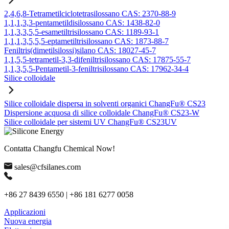
2,4,6,8-Tetrametilciclotetrasilossano CAS: 2370-88-9
1,1,1,3,3-pentametildisilossano CAS: 1438-82-0
1,1,3,3,5,5-esametiltrisilossano CAS: 1189-93-1
1,1,1,3,5,5,5-eptametiltrisilossano CAS: 1873-88-7
Feniltris(dimetilsilossi)silano CAS: 18027-45-7
1,1,5,5-tetrametil-3,3-difeniltrisilossano CAS: 17875-55-7
1,1,3,5,5-Pentametil-3-feniltrisilossano CAS: 17962-34-4
Silice colloidale
Silice colloidale dispersa in solventi organici ChangFu® CS23
Dispersione acquosa di silice colloidale ChangFu® CS23-W
Silice colloidale per sistemi UV ChangFu® CS23UV
Contatta Changfu Chemical Now!
sales@cfsilanes.com
+86 27 8439 6550 | +86 181 6277 0058
Applicazioni
Nuova energia