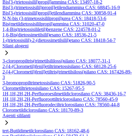
Bis[3-(trietossisilil)propil]ammina CAS: 13497-18-2
Bis[3-(trimetossisilil)propil]etilendiammina CAS: 68845-16-9
Bis[3-(trietossisilil)propil]etilendiammina CAS: 30858-91-4
N,N-bis (3-trimetossisililpropil)urea CAS: 18418-53-6
Bis(metildietossisililpropil)ammina CAS: 31020-47-0
1,4-Bis(trietossisililetil)benzene CAS: 224578-01-2
1,6-Bis(dietossimetilsilil)esano CAS: 18536-21-5
1-(trietossisilil)-2-(dietossimetilsilil)etano CAS: 18418-54-7
Silani alogeni
3-cloropropiltris(trimetilsililossi)silano CAS: 18077-31-1
2-[4-(Clorometil)fenil]etiltrimetossisilano CAS: 68128-25-6
2-[4-(Clorometil)fenil]etiltris(trimetilsilossi)silano CAS: 167426-89-
3
3-bromopropiltrimetossisilano CAS: 51826-90-5
Clorometiltrietossisilano CAS: 15267-95-5
1H,1H,2H,2H-Perfluoroesilmetildiclorosilano CAS: 38436-16-7
1H,1H,2H,2H-Perfluoroottiltriclorosilano CAS: 78560-45-9
1H,1H,2H,2H-Perfluorodeciltriclorosilano CAS: 78560-44-8
Clorometildiclorosilano CAS: 18170-89-3
Agenti sililanti
tert-Butildimetilclorosilano CAS: 18162-48-6