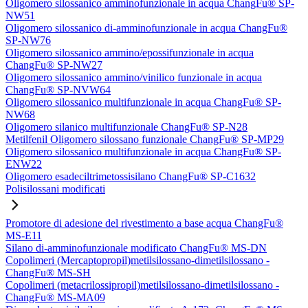
Oligomero silossanico amminofunzionale in acqua ChangFu® SP-
NW51
Oligomero silossanico di-amminofunzionale in acqua ChangFu®
SP-NW76
Oligomero silossanico ammino/epossifunzionale in acqua
ChangFu® SP-NW27
Oligomero silossanico ammino/vinilico funzionale in acqua
ChangFu® SP-NVW64
Oligomero silossanico multifunzionale in acqua ChangFu® SP-
NW68
Oligomero silanico multifunzionale ChangFu® SP-N28
Metilfenil Oligomero silossano funzionale ChangFu® SP-MP29
Oligomero silossanico multifunzionale in acqua ChangFu® SP-
ENW22
Oligomero esadeciltrimetossisilano ChangFu® SP-C1632
Polisilossani modificati
Promotore di adesione del rivestimento a base acqua ChangFu®
MS-E11
Silano di-amminofunzionale modificato ChangFu® MS-DN
Copolimeri (Mercaptopropil)metilsilossano-dimetilsilossano -
ChangFu® MS-SH
Copolimeri (metacrilossipropil)metilsilossano-dimetilsilossano -
ChangFu® MS-MA09