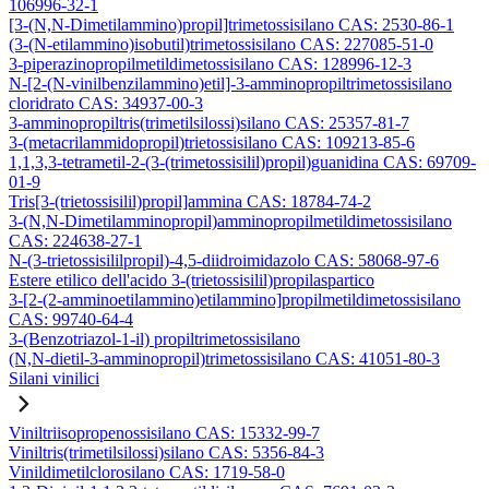
106996-32-1
[3-(N,N-Dimetilammino)propil]trimetossisilano CAS: 2530-86-1
(3-(N-etilammino)isobutil)trimetossisilano CAS: 227085-51-0
3-piperazinopropilmetildimetossisilano CAS: 128996-12-3
N-[2-(N-vinilbenzilammino)etil]-3-amminopropiltrimetossisilano
cloridrato CAS: 34937-00-3
3-amminopropiltris(trimetilsilossi)silano CAS: 25357-81-7
3-(metacrilammidopropil)trietossisilano CAS: 109213-85-6
1,1,3,3-tetrametil-2-(3-(trimetossisilil)propil)guanidina CAS: 69709-
01-9
Tris[3-(trietossisilil)propil]ammina CAS: 18784-74-2
3-(N,N-Dimetilamminopropil)amminopropilmetildimetossisilano
CAS: 224638-27-1
N-(3-trietossisililpropil)-4,5-diidroimidazolo CAS: 58068-97-6
Estere etilico dell'acido 3-(trietossisilil)propilaspartico
3-[2-(2-amminoetilammino)etilammino]propilmetildimetossisilano
CAS: 99740-64-4
3-(Benzotriazol-1-il) propiltrimetossisilano
(N,N-dietil-3-amminopropil)trimetossisilano CAS: 41051-80-3
Silani vinilici
Viniltriisopropenossisilano CAS: 15332-99-7
Viniltris(trimetilsilossi)silano CAS: 5356-84-3
Vinildimetilclorosilano CAS: 1719-58-0