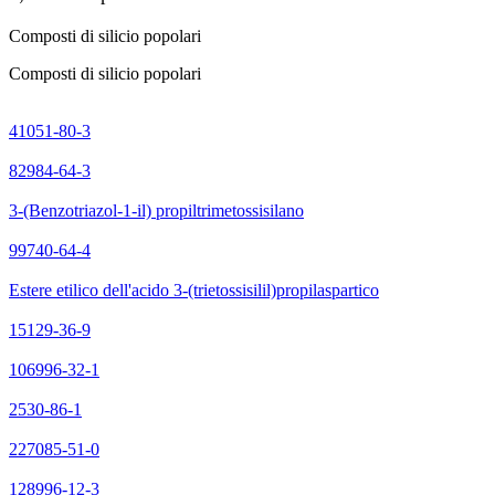
Composti di silicio popolari
Composti di silicio popolari
41051-80-3
82984-64-3
3-(Benzotriazol-1-il) propiltrimetossisilano
99740-64-4
Estere etilico dell'acido 3-(trietossisilil)propilaspartico
15129-36-9
106996-32-1
2530-86-1
227085-51-0
128996-12-3