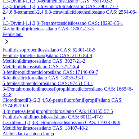
1,3-Divinil-1,1,3,3-tetrametildisilazano CAS: 7691-02-3
1,3,5-trimetil-1,3,5-trivinilciclotrisilossano CAS: 3901-77-7
2,4,6,8-tetrametil-2,4,6,8-tetravinilciclotetrasilossano CAS: 2554-06-
5
1,3-Divinil-1,1,3,3-Tetrametossidisilossano CAS: 18293-85-1
(4-vinilfenil)trimetossisilano CAS: 18001-13-3
Fenilsilani
Feniltrisisopropenilossisilano CAS: 52301-18-5
Feniltris(trimetilsilossi)silano CAS: 2116-84-9
Metilfenildimetossisilano CAS: 3027-21-2
Metilfenildietossisilano CAS: 775-56-4
3-fenilpropildimetilclorosilano CAS: 17146-09-7
6-fenilesiltriclorosilano CAS: 18035-33-1
6-fenilesildimetilclorosilano CAS: 97451-53-1
3-(Pentabromofenilmetossi)propildimetilclorosilano CAS: 166546-
37-8
Clorodimetil[3-(2,3,4,5,6-pentafluorofenil)propil]silano CAS:
157499-19-9
3-(p-metossifenil)propiltriclorosilano CAS: 163155-57-5
Feniltris(vinildimetilsilossi)silano CAS: 60111-47-9
1,3-difenil-1,1,3,3-tetrametossidisilossano CAS: 17938-09-9
Metildifenilmetossisilano CAS: 18407-48-2
Alchilsilani a catena lunga