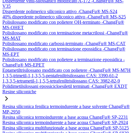
Disperdente vinil-silossanico modificato A-172 -ChangFu® MS-
V35
Disperdente polimerico siliconico attivo -ChangFu® MS-S24
40% disperdente polimerico siliconico attivo -ChangFu® MS-S25
Polisilossano modificato con polietere OH-terminato -ChangFu®
MS-OHET
Polisilossano modificato con terminazione metacrilossi -ChangFu®
MS-MAT
Polisilossano modificato carbossi-terminato -ChangFu® MS-CAT
Polisilossano modificato con terminazione epossidica -ChangFu®
MS-EPT
Polisilossano modificato con polietere a terminazione epossidica -
ChangFu® MS-EPET
Eptametiltrisilossano modificato con polietere -ChangFu® MS-M7H
1,3,5-trimetil-1,1,3,5,5-pentafeniltrisilossano CAS: 3390-61-2
1,3,3,5-tetrametil-1,1,5,5-tetrafeniltrisilossano CAS: 3982-82-9
Polidimetilsilossani epossicicloesiletil terminati -ChangFu® EXDT
Resine siliconiche
Resina siliconica fenilica termoindurente a base solvente ChangFu®
MP-2950
Resina siliconica termoindurente a base acqua ChangFu® SP-2231
Resina siliconica termoindurente a base acqua ChangFu® SP-2924
Resina siliconica multifunzionale a base acqua ChangFu® SP-5125