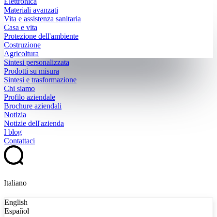
Elettronica
Materiali avanzati
Vita e assistenza sanitaria
Casa e vita
Protezione dell'ambiente
Costruzione
Agricoltura
Sintesi personalizzata
Prodotti su misura
Sintesi e trasformazione
Chi siamo
Profilo aziendale
Brochure aziendali
Notizia
Notizie dell'azienda
I blog
Contattaci
Italiano
English
Español