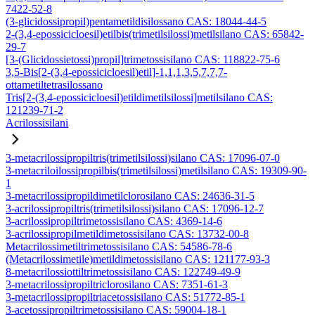
7422-52-8
(3-glicidossipropil)pentametildisilossano CAS: 18044-44-5
2-(3,4-epossicicloesil)etilbis(trimetilsilossi)metilsilano CAS: 65842-
29-7
[3-(Glicidossietossi)propil]trimetossisilano CAS: 118822-75-6
3,5-Bis[2-(3,4-epossicicloesil)etil]-1,1,1,3,5,7,7,7-
ottametiltetrasilossano
Tris[2-(3,4-epossicicloesil)etildimetilsilossi]metilsilano CAS:
121239-71-2
Acrilossisilani
3-metacrilossipropiltris(trimetilsilossi)silano CAS: 17096-07-0
3-metacriloilossipropilbis(trimetilsilossi)metilsilano CAS: 19309-90-
1
3-metacrilossipropildimetilclorosilano CAS: 24636-31-5
3-acrilossipropiltris(trimetilsilossi)silano CAS: 17096-12-7
3-acrilossipropiltrimetossisilano CAS: 4369-14-6
3-acrilossipropilmetildimetossisilano CAS: 13732-00-8
Metacrilossimetiltrimetossisilano CAS: 54586-78-6
(Metacrilossimetile)metildimetossisilano CAS: 121177-93-3
8-metacrilossiottiltrimetossisilano CAS: 122749-49-9
3-metacrilossipropiltriclorosilano CAS: 7351-61-3
3-metacrilossipropiltriacetossisilano CAS: 51772-85-1
3-acetossipropiltrimetossisilano CAS: 59004-18-1