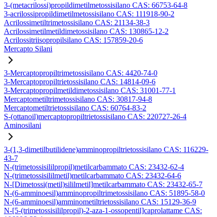
3-(metacrilossi)propildimetilmetossisilano CAS: 66753-64-8
3-acrilossipropildimetilmetossisilano CAS: 111918-90-2
Acrilossimetiltrimetossisilano CAS: 21134-38-3
Acrilossimetilmetildimetossisilano CAS: 130865-12-2
Acrilossitriisopropilsilano CAS: 157859-20-6
Mercapto Silani
3-Mercaptopropiltrimetossisilano CAS: 4420-74-0
3-Mercaptopropiltrietossisilano CAS: 14814-09-6
3-Mercaptopropilmetildimetossisilano CAS: 31001-77-1
Mercaptometiltrimetossisilano CAS: 30817-94-8
Mercaptometiltrietossisilano CAS: 60764-83-2
S-(ottanoil)mercaptopropiltrietossisilano CAS: 220727-26-4
Aminosilani
3-(1,3-dimetilbutilidene)amminopropiltrietossisilano CAS: 116229-
43-7
N-(trimetossisililpropil)metilcarbammato CAS: 23432-62-4
N-(trimetossisililmetil)metilcarbammato CAS: 23432-64-6
N-[Dimetossi(metil)sililmetil]metilcarbammato CAS: 23432-65-7
N-(6-amminoesil)amminopropiltrimetossisilano CAS: 51895-58-0
N-(6-amminoesil)amminometiltrietossisilano CAS: 15129-36-9
N-[5-(trimetossisililpropil)-2-aza-1-ossopentil]caprolattame CAS: