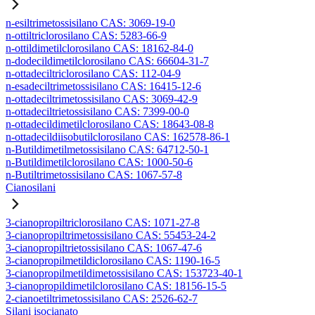
n-esiltrimetossisilano CAS: 3069-19-0
n-ottiltriclorosilano CAS: 5283-66-9
n-ottildimetilclorosilano CAS: 18162-84-0
n-dodecildimetilclorosilano CAS: 66604-31-7
n-ottadeciltriclorosilano CAS: 112-04-9
n-esadeciltrimetossisilano CAS: 16415-12-6
n-ottadeciltrimetossisilano CAS: 3069-42-9
n-ottadeciltrietossisilano CAS: 7399-00-0
n-ottadecildimetilclorosilano CAS: 18643-08-8
n-ottadecildiisobutilclorosilano CAS: 162578-86-1
n-Butildimetilmetossisilano CAS: 64712-50-1
n-Butildimetilclorosilano CAS: 1000-50-6
n-Butiltrimetossisilano CAS: 1067-57-8
Cianosilani
3-cianopropiltriclorosilano CAS: 1071-27-8
3-cianopropiltrimetossisilano CAS: 55453-24-2
3-cianopropiltrietossisilano CAS: 1067-47-6
3-cianopropilmetildiclorosilano CAS: 1190-16-5
3-cianopropilmetildimetossisilano CAS: 153723-40-1
3-cianopropildimetilclorosilano CAS: 18156-15-5
2-cianoetiltrimetossisilano CAS: 2526-62-7
Silani isocianato