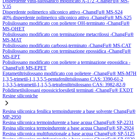
Disperdente vinil-silossanico modificato A-172 -ChangFu® MS-
V35
Disperdente polimerico siliconico attivo -ChangFu® MS-S24
40% disperdente polimerico siliconico attivo -ChangFu® MS-S25
Polisilossano modificato con polietere OH-terminato -ChangFu®
MS-OHET
Polisilossano modificato con terminazione metacrilossi -ChangFu®
MS-MAT
Polisilossano modificato carbossi-terminato -ChangFu® MS-CAT
Polisilossano modificato con terminazione epossidica -ChangFu®
MS-EPT
Polisilossano modificato con polietere a terminazione epossidica -
ChangFu® MS-EPET
Eptametiltrisilossano modificato con polietere -ChangFu® MS-M7H
1,3,5-trimetil-1,1,3,5,5-pentafeniltrisilossano CAS: 3390-61-2
1,3,3,5-tetrametil-1,1,5,5-tetrafeniltrisilossano CAS: 3982-82-9
Polidimetilsilossani epossicicloesiletil terminati -ChangFu® EXDT
Resine siliconiche
Resina siliconica fenilica termoindurente a base solvente ChangFu®
MP-2950
Resina siliconica termoindurente a base acqua ChangFu® SP-2231
Resina siliconica termoindurente a base acqua ChangFu® SP-2924
Resina siliconica multifunzionale a base acqua ChangFu® SP-5125