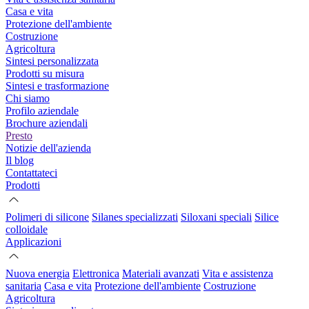
Casa e vita
Protezione dell'ambiente
Costruzione
Agricoltura
Sintesi personalizzata
Prodotti su misura
Sintesi e trasformazione
Chi siamo
Profilo aziendale
Brochure aziendali
Presto
Notizie dell'azienda
Il blog
Contattateci
Prodotti
Polimeri di silicone
Silanes specializzati
Siloxani speciali
Silice
colloidale
Applicazioni
Nuova energia
Elettronica
Materiali avanzati
Vita e assistenza
sanitaria
Casa e vita
Protezione dell'ambiente
Costruzione
Agricoltura