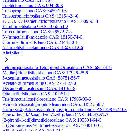
Trietilsilano CAS: 617-86-7
Trietilclorosilano CAS: 994-30-9
Triisopropilsilano CAS: 6459-79-6
Triisopropilclorosilano CAS: 13154-24-0
1,1,3,3,5,5-esametilciclotrisilazano CAS: 1009-93-4
Etiniltrimetilsilano CAS: 1066-54-2
Trimetilbromosilano CAS: 2857-97-8
N-(trimetilsilil)imidazolo CAS: 18156-74-6
Clorometiltrimetilsilano CAS: 2344-80-1
N-trimetilsililacetammide CAS: 13435-12-6
Altri silani
Tetrapropossisilano Tetrapropil Ortosilicato CAS: 682-01-9
Metiltri(trimetilsilossi)silano CAS: 17928-28-8
5-eseniltrimetossisilano CAS: 58751-56-7
Acetato di trimetilsilile CAS: 2754-27-0
Decametiltetrasilossano CAS: 141-62-8
Ottametiltrisilossano CAS: 107-51-7
Tris(trimetilsilossi)clorosilano CAS: 17905-99-6
Acido trietossisililpropilmaleammico CAS: 33525-68-7
2-idrossi-4-(3-trietossisililpropossi)difenilchetone CAS: 79876-59-8
Cloro-dimetil-(2-naftalenil-2-etil)silano CAS: 94847-57-7
(2-pirenil-1-etil)dimetilclorosilano CAS: 105594-64-6
2-(Carbometossi)etiltrimetossisilano CAS: 76301-00-3
Alliltrimetilsilano CAS: 762-72-1