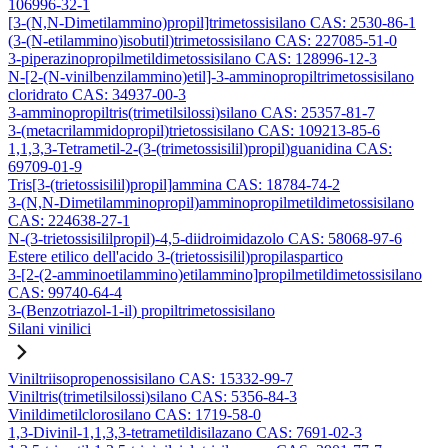
106996-32-1
[3-(N,N-Dimetilammino)propil]trimetossisilano CAS: 2530-86-1
(3-(N-etilammino)isobutil)trimetossisilano CAS: 227085-51-0
3-piperazinopropilmetildimetossisilano CAS: 128996-12-3
N-[2-(N-vinilbenzilammino)etil]-3-amminopropiltrimetossisilano
cloridrato CAS: 34937-00-3
3-amminopropiltris(trimetilsilossi)silano CAS: 25357-81-7
3-(metacrilammidopropil)trietossisilano CAS: 109213-85-6
1,1,3,3-Tetrametil-2-(3-(trimetossisilil)propil)guanidina CAS:
69709-01-9
Tris[3-(trietossisilil)propil]ammina CAS: 18784-74-2
3-(N,N-Dimetilamminopropil)amminopropilmetildimetossisilano
CAS: 224638-27-1
N-(3-trietossisililpropil)-4,5-diidroimidazolo CAS: 58068-97-6
Estere etilico dell'acido 3-(trietossisilil)propilaspartico
3-[2-(2-amminoetilammino)etilammino]propilmetildimetossisilano
CAS: 99740-64-4
3-(Benzotriazol-1-il) propiltrimetossisilano
Silani vinilici
Viniltriisopropenossisilano CAS: 15332-99-7
Viniltris(trimetilsilossi)silano CAS: 5356-84-3
Vinildimetilclorosilano CAS: 1719-58-0
1,3-Divinil-1,1,3,3-tetrametildisilazano CAS: 7691-02-3