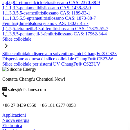
2,4,6,8-Tetrametilciclotetrasilossano CAS: 2370-88-9
1,1,1,3,3-pentametildisilossano CAS: 1438-82-0
1,1,3,3,5,5-esametiltrisilossano CAS: 1189-93-1
1,1,1,3,5,5,5-eptametiltrisilossano CAS: 1873-88-7
Feniltris(dimetilsilossi)silano CAS: 18027-45-7
1,1,5,5-tetrametil-3,3-difeniltrisilossano CAS: 17875-55-7
1,1,3,5,5-pentametil-3-feniltrisilossano CAS: 17962-34-4
Silice colloidale
Silice colloidale dispersa in solventi organici ChangFu® CS23
Dispersione acquosa di silice colloidale ChangFu® CS23-W
Silice colloidale per sistemi UV ChangFu® CS23UV
Contatta Changfu Chemical Now!
sales@cfsilanes.com
+86 27 8439 6550 | +86 181 6277 0058
Applicazioni
Nuova energia
Elettronica