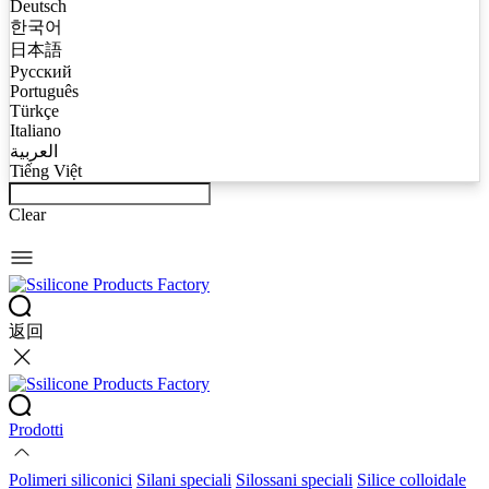
Deutsch
한국어
日本語
Русский
Português
Türkçe
Italiano
العربية
Tiếng Việt
Clear
返回
Prodotti
Polimeri siliconici
Silani speciali
Silossani speciali
Silice colloidale