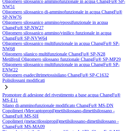
Oligomero silossanico amminofunzionale in acqua ChangFu® SP-
NW51
Oligomero silossanico di-amminofunzionale in acqua ChangFu®
SP-NW76
Oligomero silossanico ammino/epossifunzionale in acqua
ChangFu® SP-NW27
Oligomero silossanico ammino/vinilico funzionale in acqua
ChangFu® SP-NVW64
Oligomero silossanico multifunzionale in acqua ChangFu® SP-
NW68
Oligomero silanico multifunzionale ChangFu® SP-N28
Metilfenil Oligomero silossano funzionale ChangFu® SP-MP29
Oligomero silossanico multifunzionale in acqua ChangFu® SP-
ENW22
Oligomero esadeciltrimetossisilano ChangFu® SP-C1632
Polisilossani modificati
Promotore di adesione del rivestimento a base acqua ChangFu®
MS-E11
Silano di-amminofunzionale modificato ChangFu® MS-DN
Copolimeri (Mercaptopropil)metilsilossano-dimetilsilossano -
ChangFu® MS-SH
Copolimeri (metacrilossipropil)metilsilossano-dimetilsilossano -
ChangFu® MS-MA09