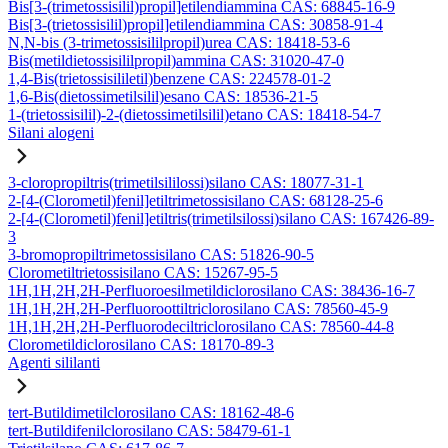
Bis[3-(trimetossisilil)propil]etilendiammina CAS: 68845-16-9
Bis[3-(trietossisilil)propil]etilendiammina CAS: 30858-91-4
N,N-bis (3-trimetossisililpropil)urea CAS: 18418-53-6
Bis(metildietossisililpropil)ammina CAS: 31020-47-0
1,4-Bis(trietossisililetil)benzene CAS: 224578-01-2
1,6-Bis(dietossimetilsilil)esano CAS: 18536-21-5
1-(trietossisilil)-2-(dietossimetilsilil)etano CAS: 18418-54-7
Silani alogeni
3-cloropropiltris(trimetilsililossi)silano CAS: 18077-31-1
2-[4-(Clorometil)fenil]etiltrimetossisilano CAS: 68128-25-6
2-[4-(Clorometil)fenil]etiltris(trimetilsilossi)silano CAS: 167426-89-
3
3-bromopropiltrimetossisilano CAS: 51826-90-5
Clorometiltrietossisilano CAS: 15267-95-5
1H,1H,2H,2H-Perfluoroesilmetildiclorosilano CAS: 38436-16-7
1H,1H,2H,2H-Perfluoroottiltriclorosilano CAS: 78560-45-9
1H,1H,2H,2H-Perfluorodeciltriclorosilano CAS: 78560-44-8
Clorometildiclorosilano CAS: 18170-89-3
Agenti sililanti
tert-Butildimetilclorosilano CAS: 18162-48-6
tert-Butildifenilclorosilano CAS: 58479-61-1