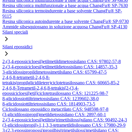
Resina siliconica multifunzionale a base acqua ChangFu® SP-6830
Resina siliconica multifunzionale a base acqua ChangFu® SP-7630
Resina siliconica termoindurente a base solvente ChangFu® SP-
9115
Resina siliconica autoindurente a base solvente ChangFu® SP-9730
Ammide silsesquiossano in soluzione acquosa ChangFu® SP-4130
Silani speciali
Silani epossidici
2-(3,4-epossicicloesil)etilmetildimetossisilano CAS: 97802-57-8
2-(3,4-epossicicloesil)etilmetildietossisilano CAS: 14857-35-3
3-glicidossipropildimetossimetilsilano CAS: 65799-47-5
2,4,6,8-tetrametil-2,4,6,8-
tetrakis(propilglicidiletere)ciclotetrasilossano CAS: 60665-85-2
2,4,6,8-Tetrametil-2,4,6,8-tetrakis[2-(3,4-
epossicicloesil)etil]ciclotetrasilossano CAS: 121225-98-7
8-glicidossiottiltrimetossisilano CAS: 1239602-38-0
8-glicidossiottiltrietossisilano CAS: 1814903-73-5
Ciclosilossano epossidico metacrilato CAS: 948598-97-8
(3-glicidilossipropil)metildietossisilano CAS: 2897-60-1
2-(3,4-epossicicloesil)etiltris(trimetilsilossi)silano CAS: 90492-24-3
(3-glicidossipropil)-1,1,3,3-tetrametildisilossano CAS: 17980-29-9
3-(2,3-epossipropossi)propilbis(trimetilsilossi)metilsilano CAS: