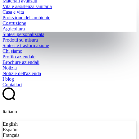
Materiali avanzati
Vita e assistenza sanitaria
Casa e vita
Protezione dell'ambiente
Costruzione
Agricoltura
Sintesi personalizzata
Prodotti su misura
Sintesi e trasformazione
Chi siamo
Profilo aziendale
Brochure aziendali
Notizia
Notizie dell'azienda
I blog
Contattaci
Italiano
English
Español
Français