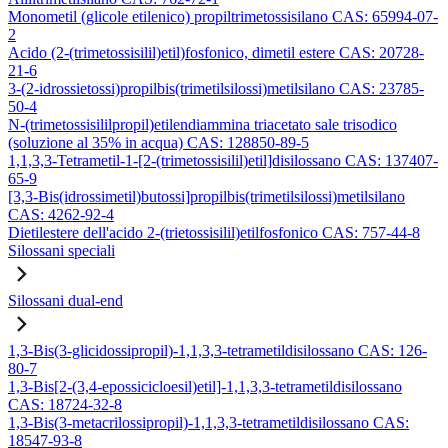
Monometil (glicole etilenico) propiltrimetossisilano CAS: 65994-07-
2
Acido (2-(trimetossisilil)etil)fosfonico, dimetil estere CAS: 20728-
21-6
3-(2-idrossietossi)propilbis(trimetilsilossi)metilsilano CAS: 23785-
50-4
N-(trimetossisililpropil)etilendiammina triacetato sale trisodico
(soluzione al 35% in acqua) CAS: 128850-89-5
1,1,3,3-Tetrametil-1-[2-(trimetossisilil)etil]disilossano CAS: 137407-
65-9
[3,3-Bis(idrossimetil)butossi]propilbis(trimetilsilossi)metilsilano
CAS: 4262-92-4
Dietilestere dell'acido 2-(trietossisilil)etilfosfonico CAS: 757-44-8
Silossani speciali
Silossani dual-end
1,3-Bis(3-glicidossipropil)-1,1,3,3-tetrametildisilossano CAS: 126-
80-7
1,3-Bis[2-(3,4-epossicicloesil)etil]-1,1,3,3-tetrametildisilossano
CAS: 18724-32-8
1,3-Bis(3-metacrilossipropil)-1,1,3,3-tetrametildisilossano CAS:
18547-93-8