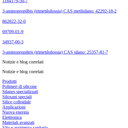
1184179-50-7
3-aminopropilbis (trimetilsilossia) CAS metilsilano: 42292-18-2
862822-32-0
69709-01-9
34937-00-3
3-aminopropiltris (trimetilsilossia) CAS silano: 25357-81-7
Notizie e blog correlati
Notizie e blog correlati
Prodotti
Polimeri di silicone
Silanes specializzati
Siloxani speciali
Silice colloidale
Applicazioni
Nuova energia
Elettronica
Materiali avanzati
Vita e assistenza sanitaria