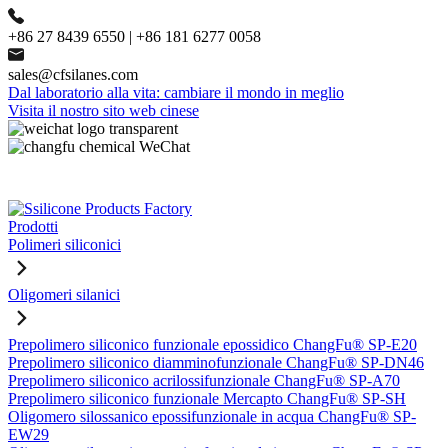
+86 27 8439 6550 | +86 181 6277 0058
sales@cfsilanes.com
Dal laboratorio alla vita: cambiare il mondo in meglio
Visita il nostro sito web cinese
Prodotti
Polimeri siliconici
Oligomeri silanici
Prepolimero siliconico funzionale epossidico ChangFu® SP-E20
Prepolimero siliconico diamminofunzionale ChangFu® SP-DN46
Prepolimero siliconico acrilossifunzionale ChangFu® SP-A70
Prepolimero siliconico funzionale Mercapto ChangFu® SP-SH
Oligomero silossanico epossifunzionale in acqua ChangFu® SP-
EW29