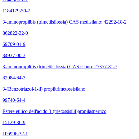
1184179-50-7
3-aminopropilbis (trimetilsilossia) CAS metilsilano: 42292-18-2
862822-32-0
69709-01-9
34937-00-3
3-aminopropiltris (trimetilsilossia) CAS silano: 25357-81-7
82984-64-3
3-(Benzotriazol-1-il) propiltrimetossisilano
99740-64-4
Estere etilico dell'acido 3-(trietossisilil)propilaspartico
15129-36-9
106996-32-1