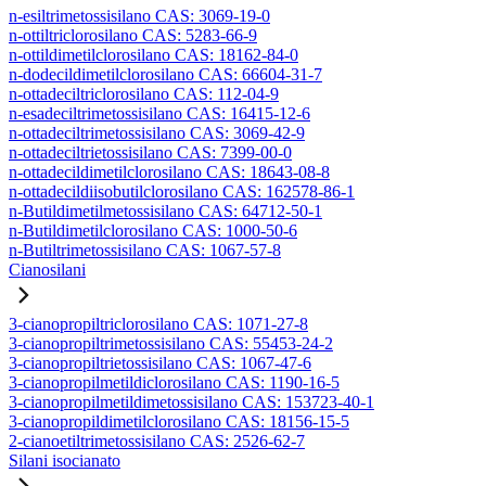
n-esiltrimetossisilano CAS: 3069-19-0
n-ottiltriclorosilano CAS: 5283-66-9
n-ottildimetilclorosilano CAS: 18162-84-0
n-dodecildimetilclorosilano CAS: 66604-31-7
n-ottadeciltriclorosilano CAS: 112-04-9
n-esadeciltrimetossisilano CAS: 16415-12-6
n-ottadeciltrimetossisilano CAS: 3069-42-9
n-ottadeciltrietossisilano CAS: 7399-00-0
n-ottadecildimetilclorosilano CAS: 18643-08-8
n-ottadecildiisobutilclorosilano CAS: 162578-86-1
n-Butildimetilmetossisilano CAS: 64712-50-1
n-Butildimetilclorosilano CAS: 1000-50-6
n-Butiltrimetossisilano CAS: 1067-57-8
Cianosilani
3-cianopropiltriclorosilano CAS: 1071-27-8
3-cianopropiltrimetossisilano CAS: 55453-24-2
3-cianopropiltrietossisilano CAS: 1067-47-6
3-cianopropilmetildiclorosilano CAS: 1190-16-5
3-cianopropilmetildimetossisilano CAS: 153723-40-1
3-cianopropildimetilclorosilano CAS: 18156-15-5
2-cianoetiltrimetossisilano CAS: 2526-62-7
Silani isocianato