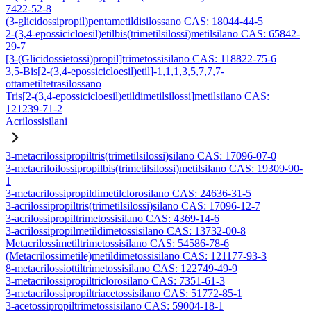
7422-52-8
(3-glicidossipropil)pentametildisilossano CAS: 18044-44-5
2-(3,4-epossicicloesil)etilbis(trimetilsilossi)metilsilano CAS: 65842-
29-7
[3-(Glicidossietossi)propil]trimetossisilano CAS: 118822-75-6
3,5-Bis[2-(3,4-epossicicloesil)etil]-1,1,1,3,5,7,7,7-
ottametiltetrasilossano
Tris[2-(3,4-epossicicloesil)etildimetilsilossi]metilsilano CAS:
121239-71-2
Acrilossisilani
3-metacrilossipropiltris(trimetilsilossi)silano CAS: 17096-07-0
3-metacriloilossipropilbis(trimetilsilossi)metilsilano CAS: 19309-90-
1
3-metacrilossipropildimetilclorosilano CAS: 24636-31-5
3-acrilossipropiltris(trimetilsilossi)silano CAS: 17096-12-7
3-acrilossipropiltrimetossisilano CAS: 4369-14-6
3-acrilossipropilmetildimetossisilano CAS: 13732-00-8
Metacrilossimetiltrimetossisilano CAS: 54586-78-6
(Metacrilossimetile)metildimetossisilano CAS: 121177-93-3
8-metacrilossiottiltrimetossisilano CAS: 122749-49-9
3-metacrilossipropiltriclorosilano CAS: 7351-61-3
3-metacrilossipropiltriacetossisilano CAS: 51772-85-1
3-acetossipropiltrimetossisilano CAS: 59004-18-1