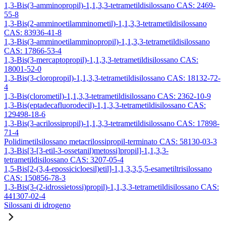
1,3-Bis(3-amminopropil)-1,1,3,3-tetrametildisilossano CAS: 2469-
55-8
1,3-Bis(2-amminoetilamminometil)-1,1,3,3-tetrametildisilossano
CAS: 83936-41-8
1,3-Bis(3-amminoetilamminopropil)-1,1,3,3-tetrametildisilossano
CAS: 17866-53-4
1,3-Bis(3-mercaptopropil)-1,1,3,3-tetrametildisilossano CAS:
18001-52-0
1,3-Bis(3-cloropropil)-1,1,3,3-tetrametildisilossano CAS: 18132-72-
4
1,3-Bis(clorometil)-1,1,3,3-tetrametildisilossano CAS: 2362-10-9
1,3-Bis(eptadecafluorodecil)-1,1,3,3-tetrametildisilossano CAS:
129498-18-6
1,3-Bis(3-acrilossipropil)-1,1,3,3-tetrametildisilossano CAS: 17898-
71-4
Polidimetilsilossano metacrilossipropil-terminato CAS: 58130-03-3
1,3-Bis[3-[3-etil-3-ossetanil)metossi]propil]-1,1,3,3-
tetrametildisilossano CAS: 3207-05-4
1,5-Bis[2-(3,4-epossicicloesil)etil]-1,1,3,3,5,5-esametiltrisilossano
CAS: 150856-78-3
1,3-Bis(3-(2-idrossietossi)propil)-1,1,3,3-tetrametildisilossano CAS:
441307-02-4
Silossani di idrogeno