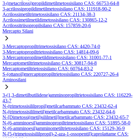
3-(metacrilossi)propildimetilmetossisilano CAS: 66753-64-8
3-acrilossipropildimetilmetossisilano CAS: 111918-90-2
Acrilossimetiltrimetossisilano CAS: 21134-38-3
Acrilossimetilmetildimetossisilano CAS: 130865-12-2
Acrilossitriisopropilsilano CAS: 157859-20-6
Mercapto Silani
3-Mercaptopropiltrimetossisilano CAS: 4420-74-0
3-Mercaptopropiltrietossisilano CAS: 14814-09-6
3-Mercaptopropilmetildimetossisilano CAS: 31001-77-1
Mercaptometiltrimetossisilano CAS: 30817-94-8
Mercaptometiltrietossisilano CAS: 60764-83-2
S-(ottanoil)mercaptopropiltrietossisilano CAS: 220727-26-4
Aminosilani
3-(1,3-dimetilbutilidene)amminopropiltrietossisilano CAS: 116229-
43-7
N-(trimetossisililpropil)metilcarbammato CAS: 23432-62-4
N-(trimetossisililmetil)metilcarbammato CAS: 23432-64-6
N-[Dimetossi(metil)sililmetil]metilcarbammato CAS: 23432-65-7
N-(6-amminoesil)amminopropiltrimetossisilano CAS: 51895-58-0
N-(6-amminoesil)amminometiltrietossisilano CAS: 15129-36-9
N-[5-(trimetossisililpropil)-2-aza-1-ossopentil]caprolattame CAS: