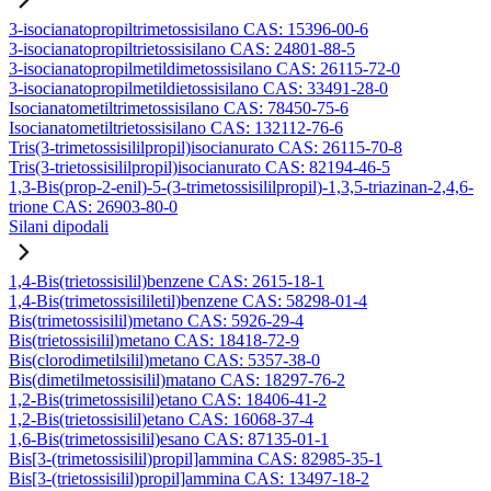
3-isocianatopropiltrimetossisilano CAS: 15396-00-6
3-isocianatopropiltrietossisilano CAS: 24801-88-5
3-isocianatopropilmetildimetossisilano CAS: 26115-72-0
3-isocianatopropilmetildietossisilano CAS: 33491-28-0
Isocianatometiltrimetossisilano CAS: 78450-75-6
Isocianatometiltrietossisilano CAS: 132112-76-6
Tris(3-trimetossisililpropil)isocianurato CAS: 26115-70-8
Tris(3-trietossisililpropil)isocianurato CAS: 82194-46-5
1,3-Bis(prop-2-enil)-5-(3-trimetossisililpropil)-1,3,5-triazinan-2,4,6-
trione CAS: 26903-80-0
Silani dipodali
1,4-Bis(trietossisilil)benzene CAS: 2615-18-1
1,4-Bis(trimetossisililetil)benzene CAS: 58298-01-4
Bis(trimetossisilil)metano CAS: 5926-29-4
Bis(trietossisilil)metano CAS: 18418-72-9
Bis(clorodimetilsilil)metano CAS: 5357-38-0
Bis(dimetilmetossisilil)matano CAS: 18297-76-2
1,2-Bis(trimetossisilil)etano CAS: 18406-41-2
1,2-Bis(trietossisilil)etano CAS: 16068-37-4
1,6-Bis(trimetossisilil)esano CAS: 87135-01-1
Bis[3-(trimetossisilil)propil]ammina CAS: 82985-35-1
Bis[3-(trietossisilil)propil]ammina CAS: 13497-18-2