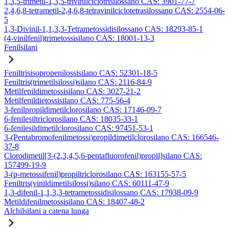
1,3,5-trimetil-1,3,5-trivinilciclotrisilossano CAS: 3901-77-7
2,4,6,8-tetrametil-2,4,6,8-tetravinilciclotetrasilossano CAS: 2554-06-
5
1,3-Divinil-1,1,3,3-Tetrametossidisilossano CAS: 18293-85-1
(4-vinilfenil)trimetossisilano CAS: 18001-13-3
Fenilsilani
Feniltrisisopropenilossisilano CAS: 52301-18-5
Feniltris(trimetilsilossi)silano CAS: 2116-84-9
Metilfenildimetossisilano CAS: 3027-21-2
Metilfenildietossisilano CAS: 775-56-4
3-fenilpropildimetilclorosilano CAS: 17146-09-7
6-fenilesiltriclorosilano CAS: 18035-33-1
6-fenilesildimetilclorosilano CAS: 97451-53-1
3-(Pentabromofenilmetossi)propildimetilclorosilano CAS: 166546-
37-8
Clorodimetil[3-(2,3,4,5,6-pentafluorofenil)propil]silano CAS:
157499-19-9
3-(p-metossifenil)propiltriclorosilano CAS: 163155-57-5
Feniltris(vinildimetilsilossi)silano CAS: 60111-47-9
1,3-difenil-1,1,3,3-tetrametossidisilossano CAS: 17938-09-9
Metildifenilmetossisilano CAS: 18407-48-2
Alchilsilani a catena lunga