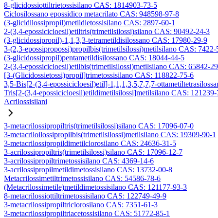
8-glicidossiottiltrietossisilano CAS: 1814903-73-5
Ciclosilossano epossidico metacrilato CAS: 948598-97-8
(3-glicidilossipropil)metildietossisilano CAS: 2897-60-1
2-(3,4-epossicicloesil)etiltris(trimetilsilossi)silano CAS: 90492-24-3
(3-glicidossipropil)-1,1,3,3-tetrametildisilossano CAS: 17980-29-9
3-(2,3-epossipropossi)propilbis(trimetilsilossi)metilsilano CAS: 7422-
(3-glicidossipropil)pentametildisilossano CAS: 18044-44-5
2-(3,4-epossicicloesil)etilbis(trimetilsilossi)metilsilano CAS: 65842-2
[3-(Glicidossietossi)propil]trimetossisilano CAS: 118822-75-6
3,5-Bis[2-(3,4-epossicicloesil)etil]-1,1,1,3,5,7,7,7-ottametiltetrasiloss
Tris[2-(3,4-epossicicloesil)etildimetilsilossi]metilsilano CAS: 121239
Acrilossisilani
3-metacrilossipropiltris(trimetilsilossi)silano CAS: 17096-07-0
3-metacriloilossipropilbis(trimetilsilossi)metilsilano CAS: 19309-90-1
3-metacrilossipropildimetilclorosilano CAS: 24636-31-5
3-acrilossipropiltris(trimetilsilossi)silano CAS: 17096-12-7
3-acrilossipropiltrimetossisilano CAS: 4369-14-6
3-acrilossipropilmetildimetossisilano CAS: 13732-00-8
Metacrilossimetiltrimetossisilano CAS: 54586-78-6
(Metacrilossimetile)metildimetossisilano CAS: 121177-93-3
8-metacrilossiottiltrimetossisilano CAS: 122749-49-9
3-metacrilossipropiltriclorosilano CAS: 7351-61-3
3-metacrilossipropiltriacetossisilano CAS: 51772-85-1