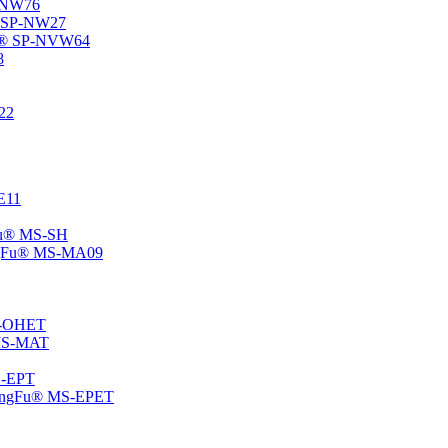
P-NW76
u® SP-NW27
gFu® SP-NVW64
8
22
-E11
gFu® MS-SH
ChangFu® MS-MA09
MS-OHET
® MS-MAT
MS-EPT
-ChangFu® MS-EPET