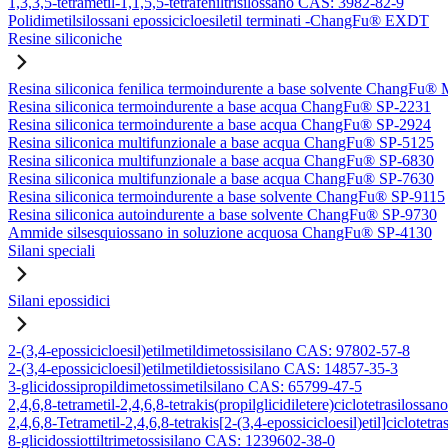
1,3,3,5-tetrametil-1,1,5,5-tetrafeniltrisilossano CAS: 3982-82-9
Polidimetilsilossani epossicicloesiletil terminati -ChangFu® EXDT
Resine siliconiche
Resina siliconica fenilica termoindurente a base solvente ChangFu®
Resina siliconica termoindurente a base acqua ChangFu® SP-2231
Resina siliconica termoindurente a base acqua ChangFu® SP-2924
Resina siliconica multifunzionale a base acqua ChangFu® SP-5125
Resina siliconica multifunzionale a base acqua ChangFu® SP-6830
Resina siliconica multifunzionale a base acqua ChangFu® SP-7630
Resina siliconica termoindurente a base solvente ChangFu® SP-9115
Resina siliconica autoindurente a base solvente ChangFu® SP-9730
Ammide silsesquiossano in soluzione acquosa ChangFu® SP-4130
Silani speciali
Silani epossidici
2-(3,4-epossicicloesil)etilmetildimetossisilano CAS: 97802-57-8
2-(3,4-epossicicloesil)etilmetildietossisilano CAS: 14857-35-3
3-glicidossipropildimetossimetilsilano CAS: 65799-47-5
2,4,6,8-tetrametil-2,4,6,8-tetrakis(propilglicidiletere)ciclotetrasilos
2,4,6,8-Tetrametil-2,4,6,8-tetrakis[2-(3,4-epossicicloesil)etil]ciclote
8-glicidossiottiltrimetossisilano CAS: 1239602-38-0