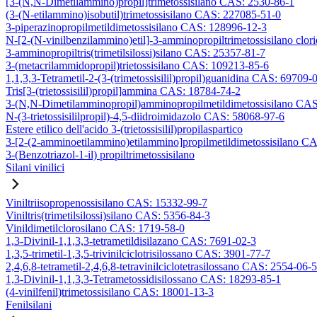
[3-(N,N-Dimetilammino)propil]trimetossisilano CAS: 2530-86-1
(3-(N-etilammino)isobutil)trimetossisilano CAS: 227085-51-0
3-piperazinopropilmetildimetossisilano CAS: 128996-12-3
N-[2-(N-vinilbenzilammino)etil]-3-amminopropiltrimetossisilano clo
3-amminopropiltris(trimetilsilossi)silano CAS: 25357-81-7
3-(metacrilammidopropil)trietossisilano CAS: 109213-85-6
1,1,3,3-Tetrametil-2-(3-(trimetossisilil)propil)guanidina CAS: 69709-
Tris[3-(trietossisilil)propil]ammina CAS: 18784-74-2
3-(N,N-Dimetilamminopropil)amminopropilmetildimetossisilano CA
N-(3-trietossisililpropil)-4,5-diidroimidazolo CAS: 58068-97-6
Estere etilico dell'acido 3-(trietossisilil)propilaspartico
3-[2-(2-amminoetilammino)etilammino]propilmetildimetossisilano C
3-(Benzotriazol-1-il) propiltrimetossisilano
Silani vinilici
Viniltriisopropenossisilano CAS: 15332-99-7
Viniltris(trimetilsilossi)silano CAS: 5356-84-3
Vinildimetilclorosilano CAS: 1719-58-0
1,3-Divinil-1,1,3,3-tetrametildisilazano CAS: 7691-02-3
1,3,5-trimetil-1,3,5-trivinilciclotrisilossano CAS: 3901-77-7
2,4,6,8-tetrametil-2,4,6,8-tetravinilciclotetrasilossano CAS: 2554-06-5
1,3-Divinil-1,1,3,3-Tetrametossidisilossano CAS: 18293-85-1
(4-vinilfenil)trimetossisilano CAS: 18001-13-3
Fenilsilani