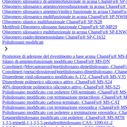
Oligomero silossanico di-amminofunzionale in acqua ChangFu® S
Oligomero silossanico ammino/epossifunzionale in acqua ChangF
Oligomero silossanico ammino/vinilico funzionale in acqua Chan
Oligomero silossanico multifunzionale in acqua ChangFu® SP-NW6
Oligomero silanico multifunzionale ChangFu® SP-N28
Metilfenil Oligomero silossano funzionale ChangFu® SP-MP29
Oligomero silossanico multifunzionale in acqua ChangFu® SP-ENW
Oligomero esadeciltrimetossisilano ChangFu® SP-C1632
Polisilossani modificati
Promotore di adesione del rivestimento a base acqua ChangFu® MS
Silano di-amminofunzionale modificato ChangFu® MS-DN
Copolimeri (Mercaptopropil)metilsilossano-dimetilsilossano -Chan
Copolimeri (metacrilossipropil)metilsilossano-dimetilsilossano -
Disperdente vinil-silossanico modificato A-172 -ChangFu® MS-V35
Disperdente polimerico siliconico attivo -ChangFu® MS-S24
40% disperdente polimerico siliconico attivo -ChangFu® MS-S25
Polisilossano modificato con polietere OH-terminato -ChangFu® 
Polisilossano modificato con terminazione metacrilossi -ChangFu
Polisilossano modificato carbossi-terminato -ChangFu® MS-CAT
Polisilossano modificato con terminazione epossidica -ChangFu® 
Polisilossano modificato con polietere a terminazione epossidica 
Eptametiltrisilossano modificato con polietere -ChangFu® MS-M7H
1,3,5-trimetil-1,1,3,5,5-pentafeniltrisilossano CAS: 3390-61-2