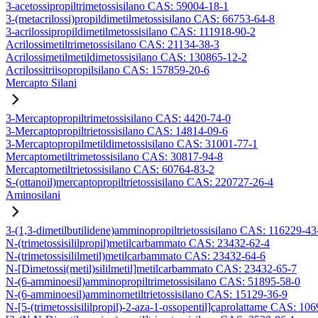
3-acetossipropiltrimetossisilano CAS: 59004-18-1
3-(metacrilossi)propildimetilmetossisilano CAS: 66753-64-8
3-acrilossipropildimetilmetossisilano CAS: 111918-90-2
Acrilossimetiltrimetossisilano CAS: 21134-38-3
Acrilossimetilmetildimetossisilano CAS: 130865-12-2
Acrilossitriisopropilsilano CAS: 157859-20-6
Mercapto Silani
3-Mercaptopropiltrimetossisilano CAS: 4420-74-0
3-Mercaptopropiltrietossisilano CAS: 14814-09-6
3-Mercaptopropilmetildimetossisilano CAS: 31001-77-1
Mercaptometiltrimetossisilano CAS: 30817-94-8
Mercaptometiltrietossisilano CAS: 60764-83-2
S-(ottanoil)mercaptopropiltrietossisilano CAS: 220727-26-4
Aminosilani
3-(1,3-dimetilbutilidene)amminopropiltrietossisilano CAS: 116229-43
N-(trimetossisililpropil)metilcarbammato CAS: 23432-62-4
N-(trimetossisililmetil)metilcarbammato CAS: 23432-64-6
N-[Dimetossi(metil)sililmetil]metilcarbammato CAS: 23432-65-7
N-(6-amminoesil)amminopropiltrimetossisilano CAS: 51895-58-0
N-(6-amminoesil)amminometiltrietossisilano CAS: 15129-36-9
N-[5-(trimetossisililpropil)-2-aza-1-ossopentil]caprolattame CAS: 10