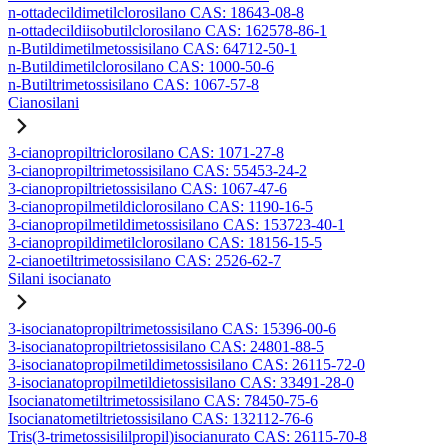
n-ottadecildimetilclorosilano CAS: 18643-08-8
n-ottadecildiisobutilclorosilano CAS: 162578-86-1
n-Butildimetilmetossisilano CAS: 64712-50-1
n-Butildimetilclorosilano CAS: 1000-50-6
n-Butiltrimetossisilano CAS: 1067-57-8
Cianosilani
3-cianopropiltriclorosilano CAS: 1071-27-8
3-cianopropiltrimetossisilano CAS: 55453-24-2
3-cianopropiltrietossisilano CAS: 1067-47-6
3-cianopropilmetildiclorosilano CAS: 1190-16-5
3-cianopropilmetildimetossisilano CAS: 153723-40-1
3-cianopropildimetilclorosilano CAS: 18156-15-5
2-cianoetiltrimetossisilano CAS: 2526-62-7
Silani isocianato
3-isocianatopropiltrimetossisilano CAS: 15396-00-6
3-isocianatopropiltrietossisilano CAS: 24801-88-5
3-isocianatopropilmetildimetossisilano CAS: 26115-72-0
3-isocianatopropilmetildietossisilano CAS: 33491-28-0
Isocianatometiltrimetossisilano CAS: 78450-75-6
Isocianatometiltrietossisilano CAS: 132112-76-6
Tris(3-trimetossisililpropil)isocianurato CAS: 26115-70-8