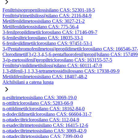
Feniltrisisopropenilossisilano CAS: 52301-18-5
Feniltris(trimetilsilossi)silano CAS: 2116-84-9
Metilfenildimetossisilano CAS: 3027-21-2
Metilfenildietossisilano CAS: 775-56-4
3-fenilpropildimetilclorosilano CAS: 17146-09-7
6-fenilesiltriclorosilano CAS: 18035-33-1
6-fenilesildimetilclorosilano CAS: 97451-53-1
3-(Pentabromofenilmetossi)propildimetilclorosilano CAS: 166546-37
Clorodimetil[3-(2,3,4,5,6-pentafluorofenil)propil]silano CAS: 15749
3-(p-metossifenil)propiltriclorosilano CAS: 163155-57-5
Feniltris(vinildimetilsilossi)silano CAS: 60111-47-9
1,3-difenil-1,1,3,3-tetrametossidisilossano CAS: 17938-09-9
Metildifenilmetossisilano CAS: 18407-48-2
Alchilsilani a catena lunga
n-esiltrimetossisilano CAS: 3069-19-0
n-ottiltriclorosilano CAS: 5283-66-9
n-ottildimetilclorosilano CAS: 18162-84-0
n-dodecildimetilclorosilano CAS: 66604-31-7
n-ottadeciltriclorosilano CAS: 112-04-9
n-esadeciltrimetossisilano CAS: 16415-12-6
n-ottadeciltrimetossisilano CAS: 3069-42-9
n-ottadeciltrietossisilano CAS: 7399-00-0