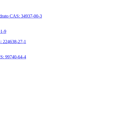
ridrato CAS: 34937-00-3
01-9
S: 224638-27-1
AS: 99740-64-4