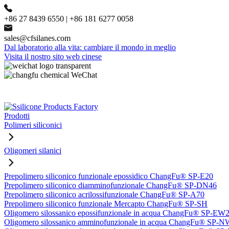
+86 27 8439 6550 | +86 181 6277 0058
sales@cfsilanes.com
Dal laboratorio alla vita: cambiare il mondo in meglio
Visita il nostro sito web cinese
Prodotti
Polimeri siliconici
Oligomeri silanici
Prepolimero siliconico funzionale epossidico ChangFu® SP-E20
Prepolimero siliconico diamminofunzionale ChangFu® SP-DN46
Prepolimero siliconico acrilossifunzionale ChangFu® SP-A70
Prepolimero siliconico funzionale Mercapto ChangFu® SP-SH
Oligomero silossanico epossifunzionale in acqua ChangFu® SP-EW
Oligomero silossanico amminofunzionale in acqua ChangFu® SP-