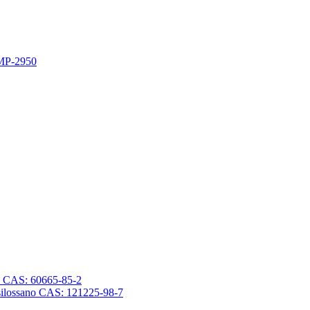
 MP-2950
sano CAS: 60665-85-2
trasilossano CAS: 121225-98-7