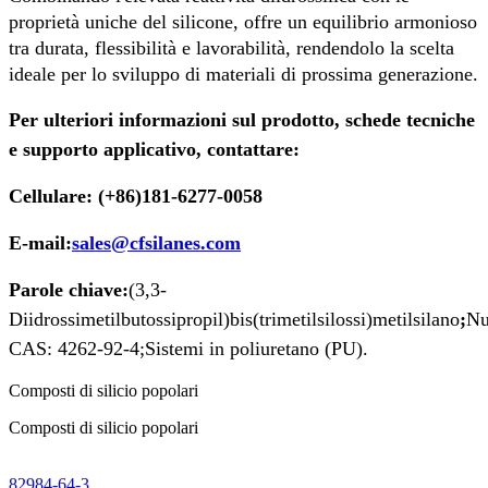
proprietà uniche del silicone, offre un equilibrio armonioso
tra durata, flessibilità e lavorabilità, rendendolo la scelta
ideale per lo sviluppo di materiali di prossima generazione.
Per ulteriori informazioni sul prodotto, schede tecniche
e supporto applicativo, contattare:
Cellulare: (+86)181-6277-0058
E-mail:
sales@cfsilanes.com
Parole chiave:
(3,3-
Diidrossimetilbutossipropil)bis(trimetilsilossi)metilsilano
;
Nu
CAS: 4262-92-4;
Sistemi in poliuretano (PU).
Composti di silicio popolari
Composti di silicio popolari
82984-64-3