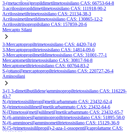
3-(metacrilossi)propildimetilmetossisilano CAS: 66753-64-8
3-acrilossipropildimetilmetossisilano CAS: 111918-90-2
Acrilossimetiltrimetossisilano CAS: 21134-38-3
Acrilossimetilmetildimetossisilano CAS: 130865-12-2
Acrilossitriisopropilsilano CAS: 157859-20-6
Mercapto Silani
3-Mercaptopropiltrimetossisilano CAS: 4420-74-0
3-Mercaptopropiltrietossisilano CAS: 14814-09-6
3-Mercaptopropilmetildimetossisilano CAS: 31001-77-1
Mercaptometiltrimetossisilano CAS: 30817-94-8
Mercaptometiltrietossisilano CAS: 60764-83-2
S-(ottanoil)mercaptopropiltrietossisilano CAS: 220727-26-4
Aminosilani
3-(1,3-dimetilbutilidene)amminopropiltrietossisilano CAS: 116229-
43-7
N-(trimetossisililpropil)metilcarbammato CAS: 23432-62-4
N-(trimetossisililmetil)metilcarbammato CAS: 23432-64-6
N-[Dimetossi(metil)sililmetil]metilcarbammato CAS: 23432-65-7
N-(6-amminoesil)amminopropiltrimetossisilano CAS: 51895-58-0
N-(6-amminoesil)amminometiltrietossisilano CAS: 15129-36-9
N-[5-(trimetossisililpropil)-2-aza-1-ossopentil]caprolattame CAS: