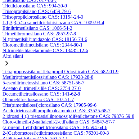
Trietilsilano CAS: 617-86-7
Trietilclorosilano CAS: 994-30-9
Triisopropilsilano CAS: 6459-79-6
Triisopropilclorosilano CAS: 13154-24-0
1,1,3,3,5,5-esametilciclotrisilazano CAS: 1009-93-4
Etiniltrimetilsilano CAS: 1066-54-2
Trimetilbromosilano CAS: 2857-97-8
N-(trimetilsilil)imidazolo CAS: 18156-74-6
Clorometiltrimetilsilano CAS: 2344-80-1
N-trimetilsililacetammide CAS: 13435-12-6
Altri silani
Tetrapropossisilano Tetrapropil Ortosilicato CAS: 682-01-9
Metiltri(trimetilsilossi)silano CAS: 17928-28-8
5-eseniltrimetossisilano CAS: 58751-56-7
Acetato di trimetilsilile CAS: 2754-27-0
Decametiltetrasilossano CAS: 141-62-8
Ottametiltrisilossano CAS: 107-51-7
Tris(trimetilsilossi)clorosilano CAS: 17905-99-6
Acido trietossisililpropilmaleammico CAS: 33525-68-7
2-idrossi-4-(3-trietossisililpropossi)difenilchetone CAS: 79876-59-8
Cloro-dimetil-(2-naftalenil-2-etil)silano CAS: 94847-57-7
(2-pirenil-1-etil)dimetilclorosilano CAS: 105594-64-6
2-(Carbometossi)etiltrimetossisilano CAS: 76301-00-3
Alliltrimetilsilano CAS: 762-72-1