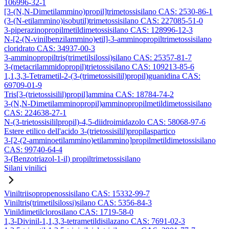
106996-32-1
[3-(N,N-Dimetilammino)propil]trimetossisilano CAS: 2530-86-1
(3-(N-etilammino)isobutil)trimetossisilano CAS: 227085-51-0
3-piperazinopropilmetildimetossisilano CAS: 128996-12-3
N-[2-(N-vinilbenzilammino)etil]-3-amminopropiltrimetossisilano
cloridrato CAS: 34937-00-3
3-amminopropiltris(trimetilsilossi)silano CAS: 25357-81-7
3-(metacrilammidopropil)trietossisilano CAS: 109213-85-6
1,1,3,3-Tetrametil-2-(3-(trimetossisilil)propil)guanidina CAS:
69709-01-9
Tris[3-(trietossisilil)propil]ammina CAS: 18784-74-2
3-(N,N-Dimetilamminopropil)amminopropilmetildimetossisilano
CAS: 224638-27-1
N-(3-trietossisililpropil)-4,5-diidroimidazolo CAS: 58068-97-6
Estere etilico dell'acido 3-(trietossisilil)propilaspartico
3-[2-(2-amminoetilammino)etilammino]propilmetildimetossisilano
CAS: 99740-64-4
3-(Benzotriazol-1-il) propiltrimetossisilano
Silani vinilici
Viniltriisopropenossisilano CAS: 15332-99-7
Viniltris(trimetilsilossi)silano CAS: 5356-84-3
Vinildimetilclorosilano CAS: 1719-58-0
1,3-Divinil-1,1,3,3-tetrametildisilazano CAS: 7691-02-3