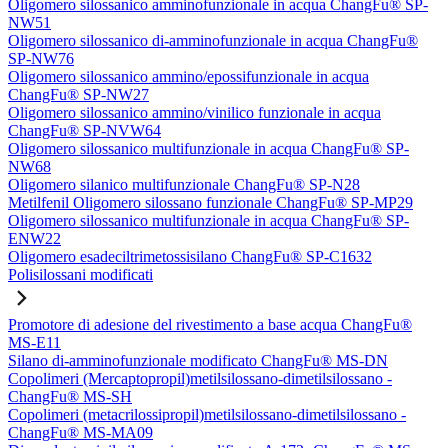
Oligomero silossanico amminofunzionale in acqua ChangFu® SP-
NW51
Oligomero silossanico di-amminofunzionale in acqua ChangFu®
SP-NW76
Oligomero silossanico ammino/epossifunzionale in acqua
ChangFu® SP-NW27
Oligomero silossanico ammino/vinilico funzionale in acqua
ChangFu® SP-NVW64
Oligomero silossanico multifunzionale in acqua ChangFu® SP-
NW68
Oligomero silanico multifunzionale ChangFu® SP-N28
Metilfenil Oligomero silossano funzionale ChangFu® SP-MP29
Oligomero silossanico multifunzionale in acqua ChangFu® SP-
ENW22
Oligomero esadeciltrimetossisilano ChangFu® SP-C1632
Polisilossani modificati
Promotore di adesione del rivestimento a base acqua ChangFu®
MS-E11
Silano di-amminofunzionale modificato ChangFu® MS-DN
Copolimeri (Mercaptopropil)metilsilossano-dimetilsilossano -
ChangFu® MS-SH
Copolimeri (metacrilossipropil)metilsilossano-dimetilsilossano -
ChangFu® MS-MA09