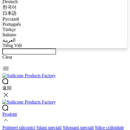
Deutsch
한국어
日本語
Русский
Português
Türkçe
Italiano
العربية
Tiếng Việt
Clear
返回
Prodotti
Polimeri siliconici
Silani speciali
Silossani speciali
Silice colloidale