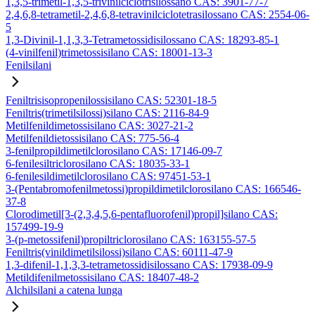
1,3,5-trimetil-1,3,5-trivinilciclotrisilossano CAS: 3901-77-7
2,4,6,8-tetrametil-2,4,6,8-tetravinilciclotetrasilossano CAS: 2554-06-
5
1,3-Divinil-1,1,3,3-Tetrametossidisilossano CAS: 18293-85-1
(4-vinilfenil)trimetossisilano CAS: 18001-13-3
Fenilsilani
Feniltrisisopropenilossisilano CAS: 52301-18-5
Feniltris(trimetilsilossi)silano CAS: 2116-84-9
Metilfenildimetossisilano CAS: 3027-21-2
Metilfenildietossisilano CAS: 775-56-4
3-fenilpropildimetilclorosilano CAS: 17146-09-7
6-fenilesiltriclorosilano CAS: 18035-33-1
6-fenilesildimetilclorosilano CAS: 97451-53-1
3-(Pentabromofenilmetossi)propildimetilclorosilano CAS: 166546-
37-8
Clorodimetil[3-(2,3,4,5,6-pentafluorofenil)propil]silano CAS:
157499-19-9
3-(p-metossifenil)propiltriclorosilano CAS: 163155-57-5
Feniltris(vinildimetilsilossi)silano CAS: 60111-47-9
1,3-difenil-1,1,3,3-tetrametossidisilossano CAS: 17938-09-9
Metildifenilmetossisilano CAS: 18407-48-2
Alchilsilani a catena lunga