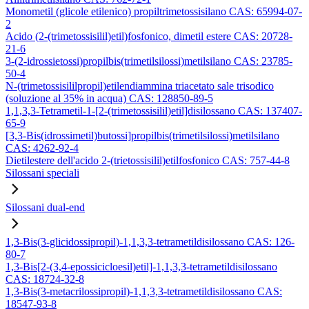
Monometil (glicole etilenico) propiltrimetossisilano CAS: 65994-07-
2
Acido (2-(trimetossisilil)etil)fosfonico, dimetil estere CAS: 20728-
21-6
3-(2-idrossietossi)propilbis(trimetilsilossi)metilsilano CAS: 23785-
50-4
N-(trimetossisililpropil)etilendiammina triacetato sale trisodico
(soluzione al 35% in acqua) CAS: 128850-89-5
1,1,3,3-Tetrametil-1-[2-(trimetossisilil)etil]disilossano CAS: 137407-
65-9
[3,3-Bis(idrossimetil)butossi]propilbis(trimetilsilossi)metilsilano
CAS: 4262-92-4
Dietilestere dell'acido 2-(trietossisilil)etilfosfonico CAS: 757-44-8
Silossani speciali
Silossani dual-end
1,3-Bis(3-glicidossipropil)-1,1,3,3-tetrametildisilossano CAS: 126-
80-7
1,3-Bis[2-(3,4-epossicicloesil)etil]-1,1,3,3-tetrametildisilossano
CAS: 18724-32-8
1,3-Bis(3-metacrilossipropil)-1,1,3,3-tetrametildisilossano CAS:
18547-93-8