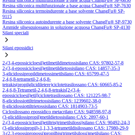
Resina siliconica multifunzionale a base acqua ChangFu® SP-6830
Resina siliconica multifunzionale a base acqua ChangFu® SP-7630
Resina siliconica termoindurente a base solvente ChangFu® SP-
9115
Resina siliconica autoindurente a base solvente ChangFu® SP-9730
Ammide silsesquiossano in soluzione acquosa ChangFu® SP-4130
Silani speciali
Silani epossidici
2-(3,4-epossicicloesil)etilmetildimetossisilano CAS: 97802-57-8
2-(3,4-epossicicloesil)etilmetildietossisilano CAS: 14857-35-3
3-glicidossipropildimetossimetilsilano CAS: 65799-47-5
2,4,6,8-tetrametil-2,4,6,8-
tetrakis(propilglicidiletere)ciclotetrasilossano CAS: 60665-85-2
2,4,6,8-Tetrametil-2,4,6,8-tetrakis[2-(3,4-
epossicicloesil)etil]ciclotetrasilossano CAS: 121225-98-7
8-glicidossiottiltrimetossisilano CAS: 1239602-38-0
8-glicidossiottiltrietossisilano CAS: 1814903-73-5
Ciclosilossano epossidico metacrilato CAS: 948598-97-8
(3-glicidilossipropil)metildietossisilano CAS: 2897-60-1
2-(3,4-epossicicloesil)etiltris(trimetilsilossi)silano CAS: 90492-24-3
(3-glicidossipropil)-1,1,3,3-tetrametildisilossano CAS: 17980-29-9
3-(2,3-epossipropossi)propilbis(trimetilsilossi)metilsilano CAS: