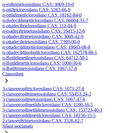
n-esiltrimetossisilano CAS: 3069-19-0
n-ottiltriclorosilano CAS: 5283-66-9
n-ottildimetilclorosilano CAS: 18162-84-0
n-dodecildimetilclorosilano CAS: 66604-31-7
n-ottadeciltriclorosilano CAS: 112-04-9
n-esadeciltrimetossisilano CAS: 16415-12-6
n-ottadeciltrimetossisilano CAS: 3069-42-9
n-ottadeciltrietossisilano CAS: 7399-00-0
n-ottadecildimetilclorosilano CAS: 18643-08-8
n-ottadecildiisobutilclorosilano CAS: 162578-86-1
n-Butildimetilmetossisilano CAS: 64712-50-1
n-Butildimetilclorosilano CAS: 1000-50-6
n-Butiltrimetossisilano CAS: 1067-57-8
Cianosilani
3-cianopropiltriclorosilano CAS: 1071-27-8
3-cianopropiltrimetossisilano CAS: 55453-24-2
3-cianopropiltrietossisilano CAS: 1067-47-6
3-cianopropilmetildiclorosilano CAS: 1190-16-5
3-cianopropilmetildimetossisilano CAS: 153723-40-1
3-cianopropildimetilclorosilano CAS: 18156-15-5
2-cianoetiltrimetossisilano CAS: 2526-62-7
Silani isocianato