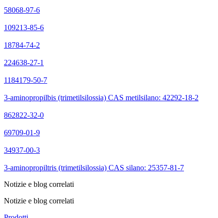
58068-97-6
109213-85-6
18784-74-2
224638-27-1
1184179-50-7
3-aminopropilbis (trimetilsilossia) CAS metilsilano: 42292-18-2
862822-32-0
69709-01-9
34937-00-3
3-aminopropiltris (trimetilsilossia) CAS silano: 25357-81-7
Notizie e blog correlati
Notizie e blog correlati
Prodotti