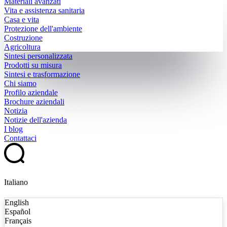
Materiali avanzati
Vita e assistenza sanitaria
Casa e vita
Protezione dell'ambiente
Costruzione
Agricoltura
Sintesi personalizzata
Prodotti su misura
Sintesi e trasformazione
Chi siamo
Profilo aziendale
Brochure aziendali
Notizia
Notizie dell'azienda
I blog
Contattaci
Italiano
English
Español
Français