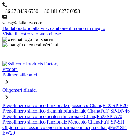
+86 27 8439 6550 | +86 181 6277 0058
sales@cfsilanes.com
Dal laboratorio alla vita: cambiare il mondo in meglio
Visita il nostro sito web cinese
Prodotti
Polimeri siliconici
Oligomeri silanici
Prepolimero siliconico funzionale epossidico ChangFu® SP-E20
Prepolimero siliconico diamminofunzionale ChangFu® SP-DN46
Prepolimero siliconico acrilossifunzionale ChangFu® SP-A70
Prepolimero siliconico funzionale Mercapto ChangFu® SP-SH
Oligomero silossanico epossifunzionale in acqua ChangFu® SP-
EW29