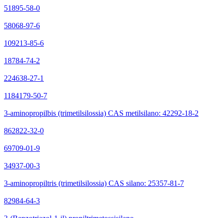
51895-58-0
58068-97-6
109213-85-6
18784-74-2
224638-27-1
1184179-50-7
3-aminopropilbis (trimetilsilossia) CAS metilsilano: 42292-18-2
862822-32-0
69709-01-9
34937-00-3
3-aminopropiltris (trimetilsilossia) CAS silano: 25357-81-7
82984-64-3