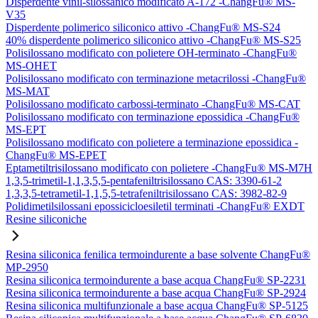
Disperdente vinil-silossanico modificato A-172 -ChangFu® MS-
V35
Disperdente polimerico siliconico attivo -ChangFu® MS-S24
40% disperdente polimerico siliconico attivo -ChangFu® MS-S25
Polisilossano modificato con polietere OH-terminato -ChangFu®
MS-OHET
Polisilossano modificato con terminazione metacrilossi -ChangFu®
MS-MAT
Polisilossano modificato carbossi-terminato -ChangFu® MS-CAT
Polisilossano modificato con terminazione epossidica -ChangFu®
MS-EPT
Polisilossano modificato con polietere a terminazione epossidica -
ChangFu® MS-EPET
Eptametiltrisilossano modificato con polietere -ChangFu® MS-M7H
1,3,5-trimetil-1,1,3,5,5-pentafeniltrisilossano CAS: 3390-61-2
1,3,3,5-tetrametil-1,1,5,5-tetrafeniltrisilossano CAS: 3982-82-9
Polidimetilsilossani epossicicloesiletil terminati -ChangFu® EXDT
Resine siliconiche
Resina siliconica fenilica termoindurente a base solvente ChangFu®
MP-2950
Resina siliconica termoindurente a base acqua ChangFu® SP-2231
Resina siliconica termoindurente a base acqua ChangFu® SP-2924
Resina siliconica multifunzionale a base acqua ChangFu® SP-5125