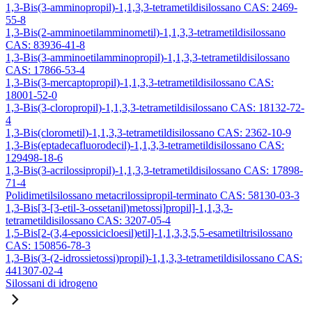
1,3-Bis(3-amminopropil)-1,1,3,3-tetrametildisilossano CAS: 2469-
55-8
1,3-Bis(2-amminoetilamminometil)-1,1,3,3-tetrametildisilossano
CAS: 83936-41-8
1,3-Bis(3-amminoetilamminopropil)-1,1,3,3-tetrametildisilossano
CAS: 17866-53-4
1,3-Bis(3-mercaptopropil)-1,1,3,3-tetrametildisilossano CAS:
18001-52-0
1,3-Bis(3-cloropropil)-1,1,3,3-tetrametildisilossano CAS: 18132-72-
4
1,3-Bis(clorometil)-1,1,3,3-tetrametildisilossano CAS: 2362-10-9
1,3-Bis(eptadecafluorodecil)-1,1,3,3-tetrametildisilossano CAS:
129498-18-6
1,3-Bis(3-acrilossipropil)-1,1,3,3-tetrametildisilossano CAS: 17898-
71-4
Polidimetilsilossano metacrilossipropil-terminato CAS: 58130-03-3
1,3-Bis[3-[3-etil-3-ossetanil)metossi]propil]-1,1,3,3-
tetrametildisilossano CAS: 3207-05-4
1,5-Bis[2-(3,4-epossicicloesil)etil]-1,1,3,3,5,5-esametiltrisilossano
CAS: 150856-78-3
1,3-Bis(3-(2-idrossietossi)propil)-1,1,3,3-tetrametildisilossano CAS:
441307-02-4
Silossani di idrogeno