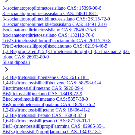
3-isocianatopropiltrimetossisilano CAS: 15396-00-6
3-isocianatopropiltrietossisilano CAS: 24801-88-5
3-isocianatopropilmetildimetossisilano CAS: 26115-72-0
3-isocianatopropilmetildietossisilano CAS: 33491-28-0
Isocianatometiltrimetossisilano CAS: 78450-75-6
Isocianatometiltrietossisilano CAS: 132112-76-6
Tris(3-trimetossisililpropil)isocianurato CAS: 26115-70-8
Tris(3-trietossisililpropil)isocianurato CAS: 82194-46-5
1,3-Bis(prop-2-enil)-5-(3-trimetossisililpropil)-1,3,5-triazinan-2,4,6-
trione CAS: 26903-80-0
Silani dipodali
1,4-Bis(trietossisilil)benzene CAS: 2615-18-1
1,4-Bis(trimetossisililetil)benzene CAS: 58298-01-4
Bis(trimetossisilil)metano CAS: 5926-29-4
Bis(trietossisilil)metano CAS: 18418-72-9
Bis(clorodimetilsilil)metano CAS: 5357-38-0
Bis(dimetilmetossisilil)matano CAS: 18297-76-2
1,2-Bis(trimetossisilil)etano CAS: 18406-41-2
1,2-Bis(trietossisilil)etano CAS: 16068-37-4
1,6-Bis(trimetossisilil)esano CAS: 87135-01-1
Bis[3-(trimetossisilil)propil]ammina CAS: 82985-35-1
Bis[3-(trietossisilil)propil]ammina CAS: 13497-18-2