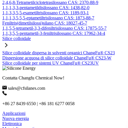
2,4,6,8-Tetrametilciclotetrasilossano CAS: 2370-88-9
1,1,1,3,3-pentametildisilossano CAS: 1438-82-0
1,1,3,3,5,5-esametiltrisilossano CAS: 1189-93-1
1,1,1,3,5,5,5-eptametiltrisilossano CAS: 1873-88-7
Feniltris(dimetilsilossi)silano CAS: 18027-45-7
1,1,5,5-tetrametil-3,3-difeniltrisilossano CAS: 17875-55-7
1,1,3,5,5-pentametil-3-feniltrisilossano CAS: 17962-34-4
Silice colloidale
Silice colloidale dispersa in solventi organici ChangFu® CS23
Dispersione acquosa di silice colloidale ChangFu® CS23-W
Silice colloidale per sistemi UV ChangFu® CS23UV
Contatta Changfu Chemical Now!
sales@cfsilanes.com
+86 27 8439 6550 | +86 181 6277 0058
Applicazioni
Nuova energia
Elettronica