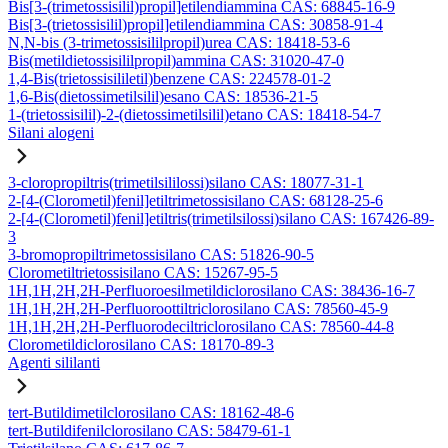
Bis[3-(trimetossisilil)propil]etilendiammina CAS: 68845-16-9
Bis[3-(trietossisilil)propil]etilendiammina CAS: 30858-91-4
N,N-bis (3-trimetossisililpropil)urea CAS: 18418-53-6
Bis(metildietossisililpropil)ammina CAS: 31020-47-0
1,4-Bis(trietossisililetil)benzene CAS: 224578-01-2
1,6-Bis(dietossimetilsilil)esano CAS: 18536-21-5
1-(trietossisilil)-2-(dietossimetilsilil)etano CAS: 18418-54-7
Silani alogeni
3-cloropropiltris(trimetilsililossi)silano CAS: 18077-31-1
2-[4-(Clorometil)fenil]etiltrimetossisilano CAS: 68128-25-6
2-[4-(Clorometil)fenil]etiltris(trimetilsilossi)silano CAS: 167426-89-
3
3-bromopropiltrimetossisilano CAS: 51826-90-5
Clorometiltrietossisilano CAS: 15267-95-5
1H,1H,2H,2H-Perfluoroesilmetildiclorosilano CAS: 38436-16-7
1H,1H,2H,2H-Perfluoroottiltriclorosilano CAS: 78560-45-9
1H,1H,2H,2H-Perfluorodeciltriclorosilano CAS: 78560-44-8
Clorometildiclorosilano CAS: 18170-89-3
Agenti sililanti
tert-Butildimetilclorosilano CAS: 18162-48-6
tert-Butildifenilclorosilano CAS: 58479-61-1