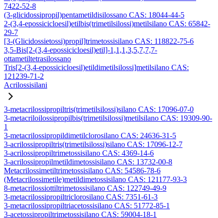
7422-52-8
(3-glicidossipropil)pentametildisilossano CAS: 18044-44-5
2-(3,4-epossicicloesil)etilbis(trimetilsilossi)metilsilano CAS: 65842-
29-7
[3-(Glicidossietossi)propil]trimetossisilano CAS: 118822-75-6
3,5-Bis[2-(3,4-epossicicloesil)etil]-1,1,1,3,5,7,7,7-
ottametiltetrasilossano
Tris[2-(3,4-epossicicloesil)etildimetilsilossi]metilsilano CAS:
121239-71-2
Acrilossisilani
3-metacrilossipropiltris(trimetilsilossi)silano CAS: 17096-07-0
3-metacriloilossipropilbis(trimetilsilossi)metilsilano CAS: 19309-90-
1
3-metacrilossipropildimetilclorosilano CAS: 24636-31-5
3-acrilossipropiltris(trimetilsilossi)silano CAS: 17096-12-7
3-acrilossipropiltrimetossisilano CAS: 4369-14-6
3-acrilossipropilmetildimetossisilano CAS: 13732-00-8
Metacrilossimetiltrimetossisilano CAS: 54586-78-6
(Metacrilossimetile)metildimetossisilano CAS: 121177-93-3
8-metacrilossiottiltrimetossisilano CAS: 122749-49-9
3-metacrilossipropiltriclorosilano CAS: 7351-61-3
3-metacrilossipropiltriacetossisilano CAS: 51772-85-1
3-acetossipropiltrimetossisilano CAS: 59004-18-1