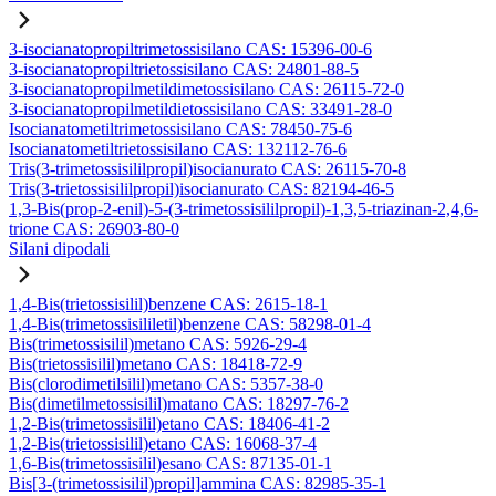
3-isocianatopropiltrimetossisilano CAS: 15396-00-6
3-isocianatopropiltrietossisilano CAS: 24801-88-5
3-isocianatopropilmetildimetossisilano CAS: 26115-72-0
3-isocianatopropilmetildietossisilano CAS: 33491-28-0
Isocianatometiltrimetossisilano CAS: 78450-75-6
Isocianatometiltrietossisilano CAS: 132112-76-6
Tris(3-trimetossisililpropil)isocianurato CAS: 26115-70-8
Tris(3-trietossisililpropil)isocianurato CAS: 82194-46-5
1,3-Bis(prop-2-enil)-5-(3-trimetossisililpropil)-1,3,5-triazinan-2,4,6-
trione CAS: 26903-80-0
Silani dipodali
1,4-Bis(trietossisilil)benzene CAS: 2615-18-1
1,4-Bis(trimetossisililetil)benzene CAS: 58298-01-4
Bis(trimetossisilil)metano CAS: 5926-29-4
Bis(trietossisilil)metano CAS: 18418-72-9
Bis(clorodimetilsilil)metano CAS: 5357-38-0
Bis(dimetilmetossisilil)matano CAS: 18297-76-2
1,2-Bis(trimetossisilil)etano CAS: 18406-41-2
1,2-Bis(trietossisilil)etano CAS: 16068-37-4
1,6-Bis(trimetossisilil)esano CAS: 87135-01-1
Bis[3-(trimetossisilil)propil]ammina CAS: 82985-35-1