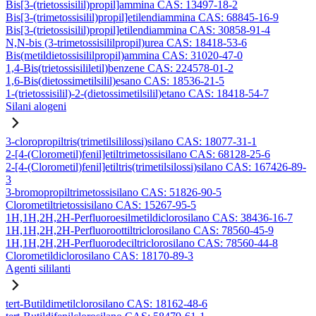
Bis[3-(trietossisilil)propil]ammina CAS: 13497-18-2
Bis[3-(trimetossisilil)propil]etilendiammina CAS: 68845-16-9
Bis[3-(trietossisilil)propil]etilendiammina CAS: 30858-91-4
N,N-bis (3-trimetossisililpropil)urea CAS: 18418-53-6
Bis(metildietossisililpropil)ammina CAS: 31020-47-0
1,4-Bis(trietossisililetil)benzene CAS: 224578-01-2
1,6-Bis(dietossimetilsilil)esano CAS: 18536-21-5
1-(trietossisilil)-2-(dietossimetilsilil)etano CAS: 18418-54-7
Silani alogeni
3-cloropropiltris(trimetilsililossi)silano CAS: 18077-31-1
2-[4-(Clorometil)fenil]etiltrimetossisilano CAS: 68128-25-6
2-[4-(Clorometil)fenil]etiltris(trimetilsilossi)silano CAS: 167426-89-
3
3-bromopropiltrimetossisilano CAS: 51826-90-5
Clorometiltrietossisilano CAS: 15267-95-5
1H,1H,2H,2H-Perfluoroesilmetildiclorosilano CAS: 38436-16-7
1H,1H,2H,2H-Perfluoroottiltriclorosilano CAS: 78560-45-9
1H,1H,2H,2H-Perfluorodeciltriclorosilano CAS: 78560-44-8
Clorometildiclorosilano CAS: 18170-89-3
Agenti sililanti
tert-Butildimetilclorosilano CAS: 18162-48-6