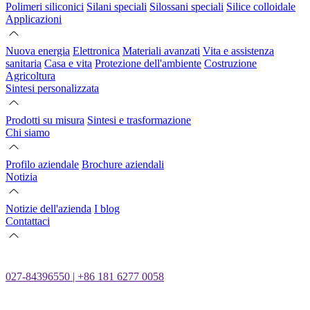
Polimeri siliconici
Silani speciali
Silossani speciali
Silice colloidale
Applicazioni
Nuova energia
Elettronica
Materiali avanzati
Vita e assistenza
sanitaria
Casa e vita
Protezione dell'ambiente
Costruzione
Agricoltura
Sintesi personalizzata
Prodotti su misura
Sintesi e trasformazione
Chi siamo
Profilo aziendale
Brochure aziendali
Notizia
Notizie dell'azienda
I blog
Contattaci
027-84396550 | +86 181 6277 0058