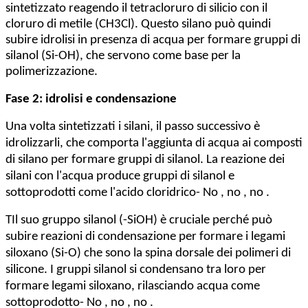
sintetizzato reagendo il tetracloruro di silicio con il
cloruro di metile (CH3Cl). Questo silano può quindi
subire idrolisi in presenza di acqua per formare gruppi di
silanol (Si-OH), che servono come base per la
polimerizzazione.
Fase 2: idrolisi e condensazione
Una volta sintetizzati i silani, il passo successivo è
idrolizzarli, che comporta l'aggiunta di acqua ai composti
di silano per formare gruppi di silanol. La reazione dei
silani con l'acqua produce gruppi di silanol e
sottoprodotti come l'acido cloridrico
- No , no , no .
T
Il suo gruppo silanol (-SiOH) è cruciale perché può
subire reazioni di condensazione per formare i legami
siloxano (Si-O) che sono la spina dorsale dei polimeri di
silicone. I gruppi silanol si condensano tra loro per
formare legami siloxano, rilasciando acqua come
sottoprodotto
- No , no , no .