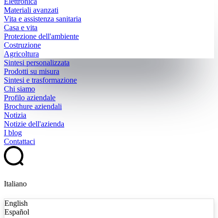
Elettronica
Materiali avanzati
Vita e assistenza sanitaria
Casa e vita
Protezione dell'ambiente
Costruzione
Agricoltura
Sintesi personalizzata
Prodotti su misura
Sintesi e trasformazione
Chi siamo
Profilo aziendale
Brochure aziendali
Notizia
Notizie dell'azienda
I blog
Contattaci
Italiano
English
Español