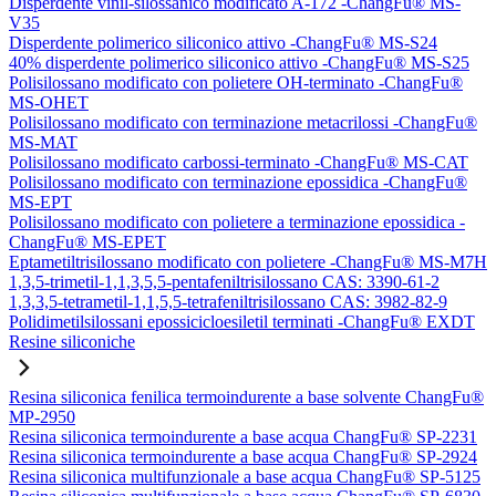
Disperdente vinil-silossanico modificato A-172 -ChangFu® MS-
V35
Disperdente polimerico siliconico attivo -ChangFu® MS-S24
40% disperdente polimerico siliconico attivo -ChangFu® MS-S25
Polisilossano modificato con polietere OH-terminato -ChangFu®
MS-OHET
Polisilossano modificato con terminazione metacrilossi -ChangFu®
MS-MAT
Polisilossano modificato carbossi-terminato -ChangFu® MS-CAT
Polisilossano modificato con terminazione epossidica -ChangFu®
MS-EPT
Polisilossano modificato con polietere a terminazione epossidica -
ChangFu® MS-EPET
Eptametiltrisilossano modificato con polietere -ChangFu® MS-M7H
1,3,5-trimetil-1,1,3,5,5-pentafeniltrisilossano CAS: 3390-61-2
1,3,3,5-tetrametil-1,1,5,5-tetrafeniltrisilossano CAS: 3982-82-9
Polidimetilsilossani epossicicloesiletil terminati -ChangFu® EXDT
Resine siliconiche
Resina siliconica fenilica termoindurente a base solvente ChangFu®
MP-2950
Resina siliconica termoindurente a base acqua ChangFu® SP-2231
Resina siliconica termoindurente a base acqua ChangFu® SP-2924
Resina siliconica multifunzionale a base acqua ChangFu® SP-5125