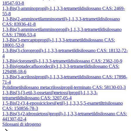
18547-93-8
1,3-Bis(3-amminopropil)-1,1,3,3-tetrametildisilossano CAS: 2469-
55-8
1,3-Bis(2-amminoetilamminometil)-1,1,3,3-tetrametildisilossano
CAS: 83936-41-8
1,3-Bis(3-amminoetilamminopropil)-1,1,3,3-tetrametildisilossano
CAS: 17866-53-4
1,3-Bis(3-mercaptopropil)-1,1,3,3-tetrametildisilossano CAS:
18001-52-0
1,3-Bis(3-cloropropil)-1,1,3,3-tetrametildisilossano CAS: 18132-72-
4
1,3-Bis(clorometil)-1,1,3,3-tetrametildisilossano CAS: 2362-10-9
1,3-Bis(eptadecafluorodecil)-1,1,3,3-tetrametildisilossano CAS:
129498-18-6
1,3-Bis(3-acrilossipropil)-1,1,3,3-tetrametildisilossano CAS: 17898-
71-4
Polidimetilsilossano metacrilossipropil-terminato CAS: 58130-03-3
1,3-Bis[3-[3-etil-3-ossetanil)metossi]propil]-1,1,3,3-
tetrametildisilossano CAS: 3207-05-4
1,5-Bis[2-(3,4-epossicicloesil)etil]-1,1,3,3,5,5-esametiltrisilossano
CAS: 150856-78-3
1,3-Bis(3-(2-idrossietossi)propil)-1,1,3,3-tetrametildisilossano CAS:
441307-02-4
Silossani di idrogeno