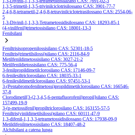
1,3-Divinil-1,1,3,3-tetrametildisilazano CAS: 7691-02-3
1,3,5-trimetil-1,3,5-trivinilciclotrisilossano CAS: 3901-77-7
2,4,6,8-tetrametil-2,4,6,8-tetravinilciclotetrasilossano CAS: 2554-06-
5
1,3-Divinil-1,1,3,3-Tetrametossidisilossano CAS: 18293-85-1
(4-vinilfenil)trimetossisilano CAS: 18001-13-3
Fenilsilani
Feniltrisisopropenilossisilano CAS: 52301-18-5
Feniltris(trimetilsilossi)silano CAS: 2116-84-9
Metilfenildimetossisilano CAS: 3027-21-2
Metilfenildietossisilano CAS: 775-56-4
3-fenilpropildimetilclorosilano CAS: 17146-09-7
6-fenilesiltriclorosilano CAS: 18035-33-1
6-fenilesildimetilclorosilano CAS: 97451-53-1
3-(Pentabromofenilmetossi)propildimetilclorosilano CAS: 166546-
37-8
Clorodimetil[3-(2,3,4,5,6-pentafluorofenil)propil]silano CAS:
157499-19-9
3-(p-metossifenil)propiltriclorosilano CAS: 163155-57-5
Feniltris(vinildimetilsilossi)silano CAS: 60111-47-9
1,3-difenil-1,1,3,3-tetrametossidisilossano CAS: 17938-09-9
Metildifenilmetossisilano CAS: 18407-48-2
Alchilsilani a catena lunga