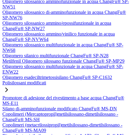
Oligomero silossanico amminofunzionale in acqua ChangFu® SP-
NW51
Oligomero silossanico di-amminofunzionale in acqua ChangFu®
SP-NW76
Oligomero silossanico ammino/epossifunzionale in acqua
ChangFu® SP-NW27
Oligomero silossanico ammino/vinilico funzionale in acqua
ChangFu® SP-NVW64
Oligomero silossanico multifunzionale in acqua ChangFu® SP-
NW68
Oligomero silanico multifunzionale ChangFu® SP-N28
Metilfenil Oligomero silossano funzionale ChangFu® SP-MP29
Oligomero silossanico multifunzionale in acqua ChangFu® SP-
ENW22
Oligomero esadeciltrimetossisilano ChangFu® SP-C1632
Polisilossani modificati
Promotore di adesione del rivestimento a base acqua ChangFu®
MS-E11
Silano di-amminofunzionale modificato ChangFu® MS-DN
Copolimeri (Mercaptopropil)metilsilossano-dimetilsilossano -
ChangFu® MS-SH
Copolimeri (metacrilossipropil)metilsilossano-dimetilsilossano -
ChangFu® MS-MA09