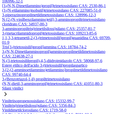
106996-32-1
[3-(N,N-Dimetilammino)propil]trimetossisilano CAS: 2530-86-1
(3-(N-etilammino)isobutil)trimetossisilano CAS: 227085-51-0
3-piperazinopropilmetildimetossisilano CAS: 128996-12-3
N-[2-(N-vinilbenzilammino)etil]-3-amminopropiltrimetossisilano
cloridrato CAS: 34937-00-3
3-amminopropiltris(trimetilsilossi)silano CAS: 25357-81-7
3-(metacrilammidopropil)trietossisilano CAS: 109213-85-6
1,1,3,3-tetrametil-2-(3-(trimetossisilil)propil)guanidina CAS: 69709-
01-9
Tris[3-(trietossisilil)propil]ammina CAS: 18784-74-2
3-(N,N-Dimetilamminopropil)amminopropilmetildimetossisilano
CAS: 224638-27-1
N-(3-trietossisililpropil)-4,5-diidroimidazolo CAS: 58068-97-6
Estere etilico dell'acido 3-(trietossisilil)propilaspartico
3-[2-(2-amminoetilammino)etilammino]propilmetildimetossisilano
CAS: 99740-64-4
3-(Benzotriazol-1-il) propiltrimetossisilano
(N,N-dietil-3-amminopropil)trimetossisilano CAS: 41051-80-3
Silani vinilici
Viniltriisopropenossisilano CAS: 15332-99-7
Viniltris(trimetilsilossi)silano CAS: 5356-84-3
Vinildimetilclorosilano CAS: 1719-58-0