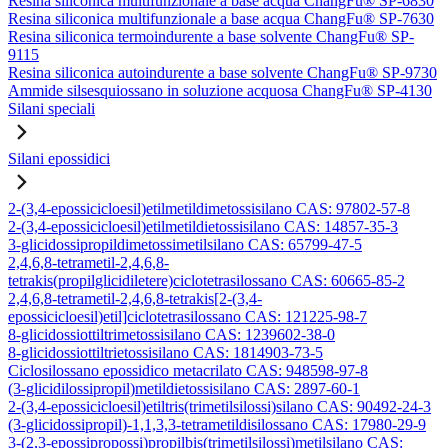
Resina siliconica multifunzionale a base acqua ChangFu® SP-6830
Resina siliconica multifunzionale a base acqua ChangFu® SP-7630
Resina siliconica termoindurente a base solvente ChangFu® SP-
9115
Resina siliconica autoindurente a base solvente ChangFu® SP-9730
Ammide silsesquiossano in soluzione acquosa ChangFu® SP-4130
Silani speciali
Silani epossidici
2-(3,4-epossicicloesil)etilmetildimetossisilano CAS: 97802-57-8
2-(3,4-epossicicloesil)etilmetildietossisilano CAS: 14857-35-3
3-glicidossipropildimetossimetilsilano CAS: 65799-47-5
2,4,6,8-tetrametil-2,4,6,8-
tetrakis(propilglicidiletere)ciclotetrasilossano CAS: 60665-85-2
2,4,6,8-tetrametil-2,4,6,8-tetrakis[2-(3,4-
epossicicloesil)etil]ciclotetrasilossano CAS: 121225-98-7
8-glicidossiottiltrimetossisilano CAS: 1239602-38-0
8-glicidossiottiltrietossisilano CAS: 1814903-73-5
Ciclosilossano epossidico metacrilato CAS: 948598-97-8
(3-glicidilossipropil)metildietossisilano CAS: 2897-60-1
2-(3,4-epossicicloesil)etiltris(trimetilsilossi)silano CAS: 90492-24-3
(3-glicidossipropil)-1,1,3,3-tetrametildisilossano CAS: 17980-29-9
3-(2,3-epossipropossi)propilbis(trimetilsilossi)metilsilano CAS: