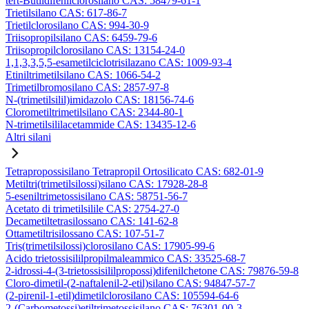
tert-Butildifenilclorosilano CAS: 58479-61-1
Trietilsilano CAS: 617-86-7
Trietilclorosilano CAS: 994-30-9
Triisopropilsilano CAS: 6459-79-6
Triisopropilclorosilano CAS: 13154-24-0
1,1,3,3,5,5-esametilciclotrisilazano CAS: 1009-93-4
Etiniltrimetilsilano CAS: 1066-54-2
Trimetilbromosilano CAS: 2857-97-8
N-(trimetilsilil)imidazolo CAS: 18156-74-6
Clorometiltrimetilsilano CAS: 2344-80-1
N-trimetilsililacetammide CAS: 13435-12-6
Altri silani
Tetrapropossisilano Tetrapropil Ortosilicato CAS: 682-01-9
Metiltri(trimetilsilossi)silano CAS: 17928-28-8
5-eseniltrimetossisilano CAS: 58751-56-7
Acetato di trimetilsilile CAS: 2754-27-0
Decametiltetrasilossano CAS: 141-62-8
Ottametiltrisilossano CAS: 107-51-7
Tris(trimetilsilossi)clorosilano CAS: 17905-99-6
Acido trietossisililpropilmaleammico CAS: 33525-68-7
2-idrossi-4-(3-trietossisililpropossi)difenilchetone CAS: 79876-59-8
Cloro-dimetil-(2-naftalenil-2-etil)silano CAS: 94847-57-7
(2-pirenil-1-etil)dimetilclorosilano CAS: 105594-64-6
2-(Carbometossi)etiltrimetossisilano CAS: 76301-00-3