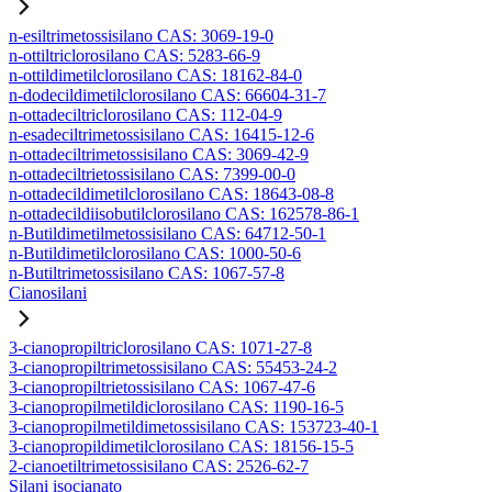
n-esiltrimetossisilano CAS: 3069-19-0
n-ottiltriclorosilano CAS: 5283-66-9
n-ottildimetilclorosilano CAS: 18162-84-0
n-dodecildimetilclorosilano CAS: 66604-31-7
n-ottadeciltriclorosilano CAS: 112-04-9
n-esadeciltrimetossisilano CAS: 16415-12-6
n-ottadeciltrimetossisilano CAS: 3069-42-9
n-ottadeciltrietossisilano CAS: 7399-00-0
n-ottadecildimetilclorosilano CAS: 18643-08-8
n-ottadecildiisobutilclorosilano CAS: 162578-86-1
n-Butildimetilmetossisilano CAS: 64712-50-1
n-Butildimetilclorosilano CAS: 1000-50-6
n-Butiltrimetossisilano CAS: 1067-57-8
Cianosilani
3-cianopropiltriclorosilano CAS: 1071-27-8
3-cianopropiltrimetossisilano CAS: 55453-24-2
3-cianopropiltrietossisilano CAS: 1067-47-6
3-cianopropilmetildiclorosilano CAS: 1190-16-5
3-cianopropilmetildimetossisilano CAS: 153723-40-1
3-cianopropildimetilclorosilano CAS: 18156-15-5
2-cianoetiltrimetossisilano CAS: 2526-62-7
Silani isocianato