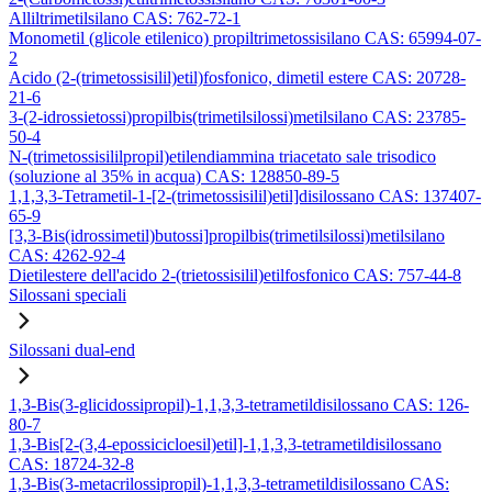
Alliltrimetilsilano CAS: 762-72-1
Monometil (glicole etilenico) propiltrimetossisilano CAS: 65994-07-
2
Acido (2-(trimetossisilil)etil)fosfonico, dimetil estere CAS: 20728-
21-6
3-(2-idrossietossi)propilbis(trimetilsilossi)metilsilano CAS: 23785-
50-4
N-(trimetossisililpropil)etilendiammina triacetato sale trisodico
(soluzione al 35% in acqua) CAS: 128850-89-5
1,1,3,3-Tetrametil-1-[2-(trimetossisilil)etil]disilossano CAS: 137407-
65-9
[3,3-Bis(idrossimetil)butossi]propilbis(trimetilsilossi)metilsilano
CAS: 4262-92-4
Dietilestere dell'acido 2-(trietossisilil)etilfosfonico CAS: 757-44-8
Silossani speciali
Silossani dual-end
1,3-Bis(3-glicidossipropil)-1,1,3,3-tetrametildisilossano CAS: 126-
80-7
1,3-Bis[2-(3,4-epossicicloesil)etil]-1,1,3,3-tetrametildisilossano
CAS: 18724-32-8
1,3-Bis(3-metacrilossipropil)-1,1,3,3-tetrametildisilossano CAS: