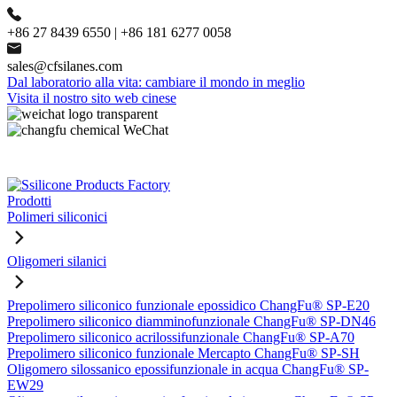
+86 27 8439 6550 | +86 181 6277 0058
sales@cfsilanes.com
Dal laboratorio alla vita: cambiare il mondo in meglio
Visita il nostro sito web cinese
Prodotti
Polimeri siliconici
Oligomeri silanici
Prepolimero siliconico funzionale epossidico ChangFu® SP-E20
Prepolimero siliconico diamminofunzionale ChangFu® SP-DN46
Prepolimero siliconico acrilossifunzionale ChangFu® SP-A70
Prepolimero siliconico funzionale Mercapto ChangFu® SP-SH
Oligomero silossanico epossifunzionale in acqua ChangFu® SP-
EW29