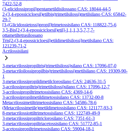
7422-52-8
(3-glicidossipropil)pentametildisilossano CAS: 18044-44-5
2-(3,4-epossicicloesil)etilbis(trimetilsilossi)metilsilano CAS: 65842-
29-7
[3-(Glicidossietossi)propil]trimetossisilano CAS: 118822-75-6
3,5-Bis[2-(3,4-epossicicloesil)etil]-1,1,1,3,5,7,7,7-
ottametiltetrasilossano
Tris[2-(3,4-epossicicloesil)etildimetilsilossi]metilsilano CAS:
121239-71-2
Acrilossisilani
3-metacrilossipropiltris(trimetilsilossi)silano CAS: 17096-07-0
3-metacriloilossipropilbis(trimetilsilossi)metilsilano CAS: 19309-90-
1
3-metacrilossipropildimetilclorosilano CAS: 24636-31-5
3-acrilossipropiltris(trimetilsilossi)silano CAS: 17096-12-7
3-acrilossipropiltrimetossisilano CAS: 4369-14-6
3-acrilossipropilmetildimetossisilano CAS: 13732-00-8
Metacrilossimetiltrimetossisilano CAS: 54586-78-6
(Metacrilossimetile)metildimetossisilano CAS: 121177-93-3
8-metacrilossiottiltrimetossisilano CAS: 122749-49-9
3-metacrilossipropiltriclorosilano CAS: 7351-61-3
3-metacrilossipropiltriacetossisilano CAS: 51772-85-1
3-acetossipropiltrimetossisilano CAS: 59004-18-1