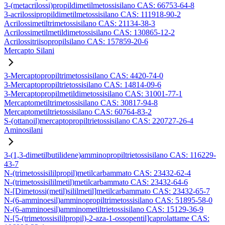
3-(metacrilossi)propildimetilmetossisilano CAS: 66753-64-8
3-acrilossipropildimetilmetossisilano CAS: 111918-90-2
Acrilossimetiltrimetossisilano CAS: 21134-38-3
Acrilossimetilmetildimetossisilano CAS: 130865-12-2
Acrilossitriisopropilsilano CAS: 157859-20-6
Mercapto Silani
3-Mercaptopropiltrimetossisilano CAS: 4420-74-0
3-Mercaptopropiltrietossisilano CAS: 14814-09-6
3-Mercaptopropilmetildimetossisilano CAS: 31001-77-1
Mercaptometiltrimetossisilano CAS: 30817-94-8
Mercaptometiltrietossisilano CAS: 60764-83-2
S-(ottanoil)mercaptopropiltrietossisilano CAS: 220727-26-4
Aminosilani
3-(1,3-dimetilbutilidene)amminopropiltrietossisilano CAS: 116229-
43-7
N-(trimetossisililpropil)metilcarbammato CAS: 23432-62-4
N-(trimetossisililmetil)metilcarbammato CAS: 23432-64-6
N-[Dimetossi(metil)sililmetil]metilcarbammato CAS: 23432-65-7
N-(6-amminoesil)amminopropiltrimetossisilano CAS: 51895-58-0
N-(6-amminoesil)amminometiltrietossisilano CAS: 15129-36-9
N-[5-(trimetossisililpropil)-2-aza-1-ossopentil]caprolattame CAS: