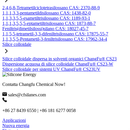
2,4,6,8-Tetrametilciclotetrasilossano CAS: 2370-88-9
1,1,1,3,3-pentametildisilossano CAS: 1438-82-0
1,1,3,3,5,5-esametiltrisilossano CAS: 1189-93-1
1,1,1,3,5,5,5-eptametiltrisilossano CAS: 1873-88-7
Feniltris(dimetilsilossi)silano CAS: 18027-45-7
1,1,5,5-tetrametil-3,3-difeniltrisilossano CAS: 17875-55-7
1,1,3,5,5-Pentametil-3-feniltrisilossano CAS: 17962-34-4
Silice colloidale
Silice colloidale dispersa in solventi organici ChangFu® CS23
Dispersione acquosa di silice colloidale ChangFu® CS23-W
Silice colloidale per sistemi UV ChangFu® CS23UV
Contatta Changfu Chemical Now!
sales@cfsilanes.com
+86 27 8439 6550 | +86 181 6277 0058
Applicazioni
Nuova energia