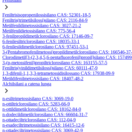
Fenilsilani
Feniltrisisopropenilossisilano CAS: 52301-18-5
Feniltris(trimetilsilossi)silano CAS: 2116-84-9
Metilfenildimetossisilano CAS: 3027-21-2
Metilfenildietossisilano CAS: 775-56-4
3-fenilpropildimetilclorosilano CAS: 17146-09-7
6-fenilesiltriclorosilano CAS: 18035-33-1
6-fenilesildimetilclorosilano CAS: 97451-53-1
3-(Pentabromofenilmetossi)propildimetilclorosilano CAS: 166546-37
Clorodimetil[3-(2,3,4,5,6-pentafluorofenil)propil]silano CAS: 15749
3-(p-metossifenil)propiltriclorosilano CAS: 163155-57-5
Feniltris(vinildimetilsilossi)silano CAS: 60111-47-9
1,3-difenil-1,1,3,3-tetrametossidisilossano CAS: 17938-09-9
Metildifenilmetossisilano CAS: 18407-48-2
Alchilsilani a catena lunga
n-esiltrimetossisilano CAS: 3069-19-0
n-ottiltriclorosilano CAS: 5283-66-9
n-ottildimetilclorosilano CAS: 18162-84-0
n-dodecildimetilclorosilano CAS: 66604-31-7
n-ottadeciltriclorosilano CAS: 112-04-9
n-esadeciltrimetossisilano CAS: 16415-12-6
n-ottadeciltrimetossisilano CAS: 3069-42-9