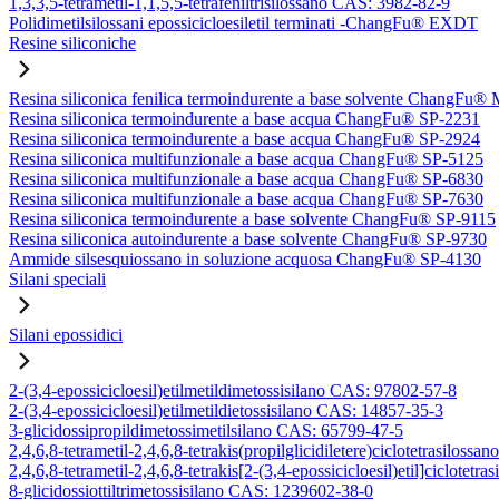
1,3,3,5-tetrametil-1,1,5,5-tetrafeniltrisilossano CAS: 3982-82-9
Polidimetilsilossani epossicicloesiletil terminati -ChangFu® EXDT
Resine siliconiche
Resina siliconica fenilica termoindurente a base solvente ChangFu®
Resina siliconica termoindurente a base acqua ChangFu® SP-2231
Resina siliconica termoindurente a base acqua ChangFu® SP-2924
Resina siliconica multifunzionale a base acqua ChangFu® SP-5125
Resina siliconica multifunzionale a base acqua ChangFu® SP-6830
Resina siliconica multifunzionale a base acqua ChangFu® SP-7630
Resina siliconica termoindurente a base solvente ChangFu® SP-9115
Resina siliconica autoindurente a base solvente ChangFu® SP-9730
Ammide silsesquiossano in soluzione acquosa ChangFu® SP-4130
Silani speciali
Silani epossidici
2-(3,4-epossicicloesil)etilmetildimetossisilano CAS: 97802-57-8
2-(3,4-epossicicloesil)etilmetildietossisilano CAS: 14857-35-3
3-glicidossipropildimetossimetilsilano CAS: 65799-47-5
2,4,6,8-tetrametil-2,4,6,8-tetrakis(propilglicidiletere)ciclotetrasilos
2,4,6,8-tetrametil-2,4,6,8-tetrakis[2-(3,4-epossicicloesil)etil]ciclote
8-glicidossiottiltrimetossisilano CAS: 1239602-38-0