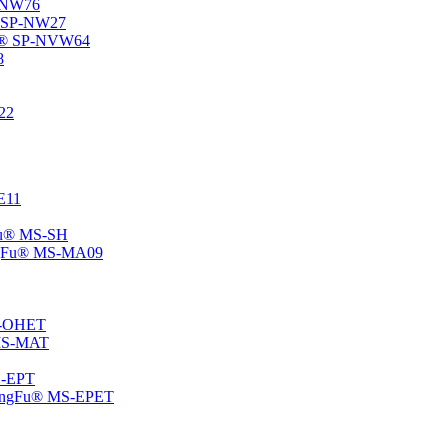
P-NW76
u® SP-NW27
gFu® SP-NVW64
8
22
-E11
gFu® MS-SH
ChangFu® MS-MA09
MS-OHET
® MS-MAT
MS-EPT
-ChangFu® MS-EPET