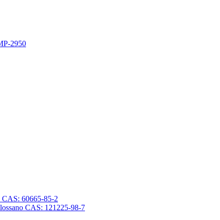
 MP-2950
sano CAS: 60665-85-2
trasilossano CAS: 121225-98-7