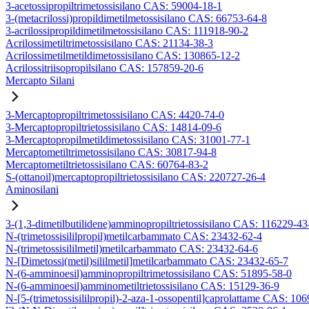
3-acetossipropiltrimetossisilano CAS: 59004-18-1
3-(metacrilossi)propildimetilmetossisilano CAS: 66753-64-8
3-acrilossipropildimetilmetossisilano CAS: 111918-90-2
Acrilossimetiltrimetossisilano CAS: 21134-38-3
Acrilossimetilmetildimetossisilano CAS: 130865-12-2
Acrilossitriisopropilsilano CAS: 157859-20-6
Mercapto Silani
3-Mercaptopropiltrimetossisilano CAS: 4420-74-0
3-Mercaptopropiltrietossisilano CAS: 14814-09-6
3-Mercaptopropilmetildimetossisilano CAS: 31001-77-1
Mercaptometiltrimetossisilano CAS: 30817-94-8
Mercaptometiltrietossisilano CAS: 60764-83-2
S-(ottanoil)mercaptopropiltrietossisilano CAS: 220727-26-4
Aminosilani
3-(1,3-dimetilbutilidene)amminopropiltrietossisilano CAS: 116229-43
N-(trimetossisililpropil)metilcarbammato CAS: 23432-62-4
N-(trimetossisililmetil)metilcarbammato CAS: 23432-64-6
N-[Dimetossi(metil)sililmetil]metilcarbammato CAS: 23432-65-7
N-(6-amminoesil)amminopropiltrimetossisilano CAS: 51895-58-0
N-(6-amminoesil)amminometiltrietossisilano CAS: 15129-36-9
N-[5-(trimetossisililpropil)-2-aza-1-ossopentil]caprolattame CAS: 10