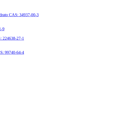
ridrato CAS: 34937-00-3
1-9
S: 224638-27-1
AS: 99740-64-4