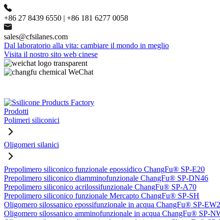
+86 27 8439 6550 | +86 181 6277 0058
sales@cfsilanes.com
Dal laboratorio alla vita: cambiare il mondo in meglio
Visita il nostro sito web cinese
Prodotti
Polimeri siliconici
Oligomeri silanici
Prepolimero siliconico funzionale epossidico ChangFu® SP-E20
Prepolimero siliconico diamminofunzionale ChangFu® SP-DN46
Prepolimero siliconico acrilossifunzionale ChangFu® SP-A70
Prepolimero siliconico funzionale Mercapto ChangFu® SP-SH
Oligomero silossanico epossifunzionale in acqua ChangFu® SP-EW
Oligomero silossanico amminofunzionale in acqua ChangFu® SP-