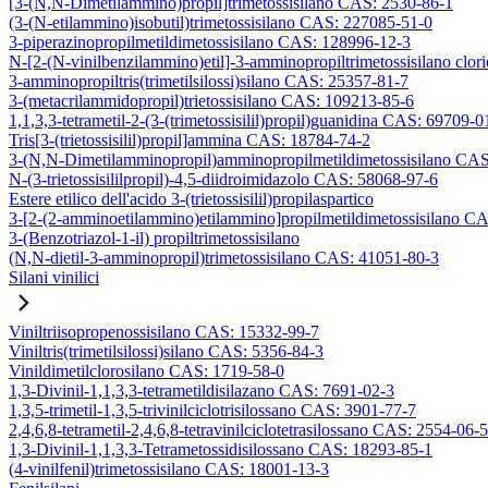
[3-(N,N-Dimetilammino)propil]trimetossisilano CAS: 2530-86-1
(3-(N-etilammino)isobutil)trimetossisilano CAS: 227085-51-0
3-piperazinopropilmetildimetossisilano CAS: 128996-12-3
N-[2-(N-vinilbenzilammino)etil]-3-amminopropiltrimetossisilano clo
3-amminopropiltris(trimetilsilossi)silano CAS: 25357-81-7
3-(metacrilammidopropil)trietossisilano CAS: 109213-85-6
1,1,3,3-tetrametil-2-(3-(trimetossisilil)propil)guanidina CAS: 69709-0
Tris[3-(trietossisilil)propil]ammina CAS: 18784-74-2
3-(N,N-Dimetilamminopropil)amminopropilmetildimetossisilano CA
N-(3-trietossisililpropil)-4,5-diidroimidazolo CAS: 58068-97-6
Estere etilico dell'acido 3-(trietossisilil)propilaspartico
3-[2-(2-amminoetilammino)etilammino]propilmetildimetossisilano C
3-(Benzotriazol-1-il) propiltrimetossisilano
(N,N-dietil-3-amminopropil)trimetossisilano CAS: 41051-80-3
Silani vinilici
Viniltriisopropenossisilano CAS: 15332-99-7
Viniltris(trimetilsilossi)silano CAS: 5356-84-3
Vinildimetilclorosilano CAS: 1719-58-0
1,3-Divinil-1,1,3,3-tetrametildisilazano CAS: 7691-02-3
1,3,5-trimetil-1,3,5-trivinilciclotrisilossano CAS: 3901-77-7
2,4,6,8-tetrametil-2,4,6,8-tetravinilciclotetrasilossano CAS: 2554-06-5
1,3-Divinil-1,1,3,3-Tetrametossidisilossano CAS: 18293-85-1
(4-vinilfenil)trimetossisilano CAS: 18001-13-3