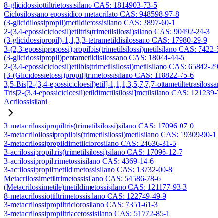
8-glicidossiottiltrietossisilano CAS: 1814903-73-5
Ciclosilossano epossidico metacrilato CAS: 948598-97-8
(3-glicidilossipropil)metildietossisilano CAS: 2897-60-1
2-(3,4-epossicicloesil)etiltris(trimetilsilossi)silano CAS: 90492-24-3
(3-glicidossipropil)-1,1,3,3-tetrametildisilossano CAS: 17980-29-9
3-(2,3-epossipropossi)propilbis(trimetilsilossi)metilsilano CAS: 7422-
(3-glicidossipropil)pentametildisilossano CAS: 18044-44-5
2-(3,4-epossicicloesil)etilbis(trimetilsilossi)metilsilano CAS: 65842-2
[3-(Glicidossietossi)propil]trimetossisilano CAS: 118822-75-6
3,5-Bis[2-(3,4-epossicicloesil)etil]-1,1,1,3,5,7,7,7-ottametiltetrasiloss
Tris[2-(3,4-epossicicloesil)etildimetilsilossi]metilsilano CAS: 121239
Acrilossisilani
3-metacrilossipropiltris(trimetilsilossi)silano CAS: 17096-07-0
3-metacriloilossipropilbis(trimetilsilossi)metilsilano CAS: 19309-90-1
3-metacrilossipropildimetilclorosilano CAS: 24636-31-5
3-acrilossipropiltris(trimetilsilossi)silano CAS: 17096-12-7
3-acrilossipropiltrimetossisilano CAS: 4369-14-6
3-acrilossipropilmetildimetossisilano CAS: 13732-00-8
Metacrilossimetiltrimetossisilano CAS: 54586-78-6
(Metacrilossimetile)metildimetossisilano CAS: 121177-93-3
8-metacrilossiottiltrimetossisilano CAS: 122749-49-9
3-metacrilossipropiltriclorosilano CAS: 7351-61-3
3-metacrilossipropiltriacetossisilano CAS: 51772-85-1