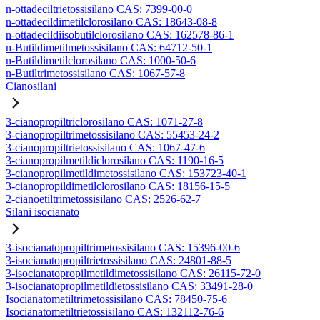
n-ottadeciltrietossisilano CAS: 7399-00-0
n-ottadecildimetilclorosilano CAS: 18643-08-8
n-ottadecildiisobutilclorosilano CAS: 162578-86-1
n-Butildimetilmetossisilano CAS: 64712-50-1
n-Butildimetilclorosilano CAS: 1000-50-6
n-Butiltrimetossisilano CAS: 1067-57-8
Cianosilani
3-cianopropiltriclorosilano CAS: 1071-27-8
3-cianopropiltrimetossisilano CAS: 55453-24-2
3-cianopropiltrietossisilano CAS: 1067-47-6
3-cianopropilmetildiclorosilano CAS: 1190-16-5
3-cianopropilmetildimetossisilano CAS: 153723-40-1
3-cianopropildimetilclorosilano CAS: 18156-15-5
2-cianoetiltrimetossisilano CAS: 2526-62-7
Silani isocianato
3-isocianatopropiltrimetossisilano CAS: 15396-00-6
3-isocianatopropiltrietossisilano CAS: 24801-88-5
3-isocianatopropilmetildimetossisilano CAS: 26115-72-0
3-isocianatopropilmetildietossisilano CAS: 33491-28-0
Isocianatometiltrimetossisilano CAS: 78450-75-6
Isocianatometiltrietossisilano CAS: 132112-76-6