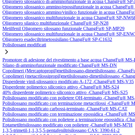
Oligomero silossanico di-amminofunzionale in acqua ChangFu® S
Oligomero silossanico ammino/epossifunzionale in acqua ChangF
Oligomero silossanico ammino/vinilico funzionale in acqua Chan
Oligomero silossanico multifunzionale in acqua ChangFu® SP-NW6
Oligomero silanico multifunzionale ChangFu® SP-N28
Metilfenil Oligomero silossano funzionale ChangFu® SP-MP29
Oligomero silossanico multifunzionale in acqua ChangFu® SP-ENW
Oligomero esadeciltrimetossisilano ChangFu® SP-C1632
Polisilossani modificati
Promotore di adesione del rivestimento a base acqua ChangFu® MS
Silano di-amminofunzionale modificato ChangFu® MS-DN
Copolimeri (Mercaptopropil)metilsilossano-dimetilsilossano -Chan
Copolimeri (metacrilossipropil)metilsilossano-dimetilsilossano -
Disperdente vinil-silossanico modificato A-172 -ChangFu® MS-V35
Disperdente polimerico siliconico attivo -ChangFu® MS-S24
40% disperdente polimerico siliconico attivo -ChangFu® MS-S25
Polisilossano modificato con polietere OH-terminato -ChangFu® 
Polisilossano modificato con terminazione metacrilossi -ChangFu
Polisilossano modificato carbossi-terminato -ChangFu® MS-CAT
Polisilossano modificato con terminazione epossidica -ChangFu® 
Polisilossano modificato con polietere a terminazione epossidica 
Eptametiltrisilossano modificato con polietere -ChangFu® MS-M7H
1,3,5-trimetil-1,1,3,5,5-pentafeniltrisilossano CAS: 3390-61-2