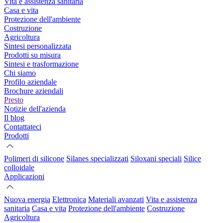
Vita e assistenza sanitaria
Casa e vita
Protezione dell'ambiente
Costruzione
Agricoltura
Sintesi personalizzata
Prodotti su misura
Sintesi e trasformazione
Chi siamo
Profilo aziendale
Brochure aziendali
Presto
Notizie dell'azienda
Il blog
Contattateci
Prodotti
Polimeri di silicone
Silanes specializzati
Siloxani speciali
Silice
colloidale
Applicazioni
Nuova energia
Elettronica
Materiali avanzati
Vita e assistenza
sanitaria
Casa e vita
Protezione dell'ambiente
Costruzione
Agricoltura