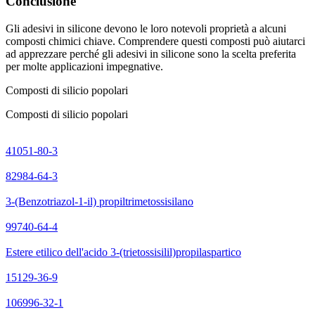
Conclusione
Gli adesivi in silicone devono le loro notevoli proprietà a alcuni
composti chimici chiave. Comprendere questi composti può aiutarci
ad apprezzare perché gli adesivi in silicone sono la scelta preferita
per molte applicazioni impegnative.
Composti di silicio popolari
Composti di silicio popolari
41051-80-3
82984-64-3
3-(Benzotriazol-1-il) propiltrimetossisilano
99740-64-4
Estere etilico dell'acido 3-(trietossisilil)propilaspartico
15129-36-9
106996-32-1