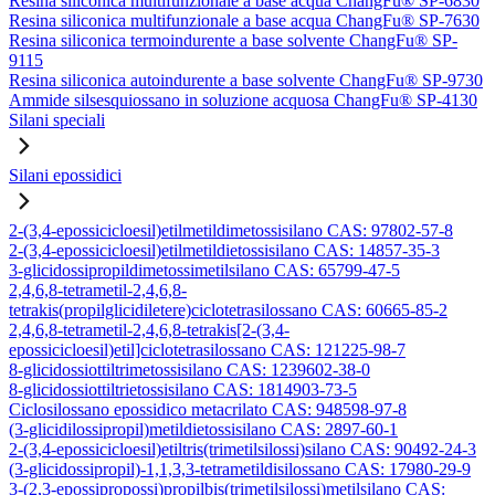
Resina siliconica multifunzionale a base acqua ChangFu® SP-6830
Resina siliconica multifunzionale a base acqua ChangFu® SP-7630
Resina siliconica termoindurente a base solvente ChangFu® SP-
9115
Resina siliconica autoindurente a base solvente ChangFu® SP-9730
Ammide silsesquiossano in soluzione acquosa ChangFu® SP-4130
Silani speciali
Silani epossidici
2-(3,4-epossicicloesil)etilmetildimetossisilano CAS: 97802-57-8
2-(3,4-epossicicloesil)etilmetildietossisilano CAS: 14857-35-3
3-glicidossipropildimetossimetilsilano CAS: 65799-47-5
2,4,6,8-tetrametil-2,4,6,8-
tetrakis(propilglicidiletere)ciclotetrasilossano CAS: 60665-85-2
2,4,6,8-tetrametil-2,4,6,8-tetrakis[2-(3,4-
epossicicloesil)etil]ciclotetrasilossano CAS: 121225-98-7
8-glicidossiottiltrimetossisilano CAS: 1239602-38-0
8-glicidossiottiltrietossisilano CAS: 1814903-73-5
Ciclosilossano epossidico metacrilato CAS: 948598-97-8
(3-glicidilossipropil)metildietossisilano CAS: 2897-60-1
2-(3,4-epossicicloesil)etiltris(trimetilsilossi)silano CAS: 90492-24-3
(3-glicidossipropil)-1,1,3,3-tetrametildisilossano CAS: 17980-29-9
3-(2,3-epossipropossi)propilbis(trimetilsilossi)metilsilano CAS: