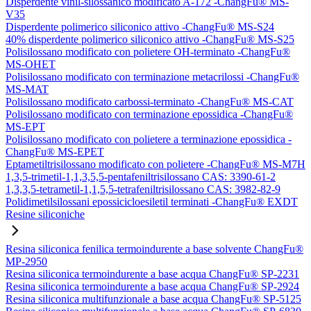
Disperdente vinil-silossanico modificato A-172 -ChangFu® MS-
V35
Disperdente polimerico siliconico attivo -ChangFu® MS-S24
40% disperdente polimerico siliconico attivo -ChangFu® MS-S25
Polisilossano modificato con polietere OH-terminato -ChangFu®
MS-OHET
Polisilossano modificato con terminazione metacrilossi -ChangFu®
MS-MAT
Polisilossano modificato carbossi-terminato -ChangFu® MS-CAT
Polisilossano modificato con terminazione epossidica -ChangFu®
MS-EPT
Polisilossano modificato con polietere a terminazione epossidica -
ChangFu® MS-EPET
Eptametiltrisilossano modificato con polietere -ChangFu® MS-M7H
1,3,5-trimetil-1,1,3,5,5-pentafeniltrisilossano CAS: 3390-61-2
1,3,3,5-tetrametil-1,1,5,5-tetrafeniltrisilossano CAS: 3982-82-9
Polidimetilsilossani epossicicloesiletil terminati -ChangFu® EXDT
Resine siliconiche
Resina siliconica fenilica termoindurente a base solvente ChangFu®
MP-2950
Resina siliconica termoindurente a base acqua ChangFu® SP-2231
Resina siliconica termoindurente a base acqua ChangFu® SP-2924
Resina siliconica multifunzionale a base acqua ChangFu® SP-5125