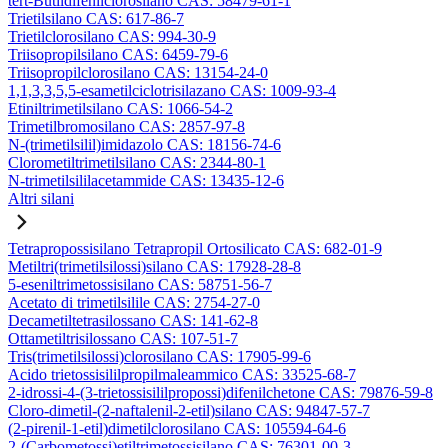
tert-Butildifenilclorosilano CAS: 58479-61-1
Trietilsilano CAS: 617-86-7
Trietilclorosilano CAS: 994-30-9
Triisopropilsilano CAS: 6459-79-6
Triisopropilclorosilano CAS: 13154-24-0
1,1,3,3,5,5-esametilciclotrisilazano CAS: 1009-93-4
Etiniltrimetilsilano CAS: 1066-54-2
Trimetilbromosilano CAS: 2857-97-8
N-(trimetilsilil)imidazolo CAS: 18156-74-6
Clorometiltrimetilsilano CAS: 2344-80-1
N-trimetilsililacetammide CAS: 13435-12-6
Altri silani
Tetrapropossisilano Tetrapropil Ortosilicato CAS: 682-01-9
Metiltri(trimetilsilossi)silano CAS: 17928-28-8
5-eseniltrimetossisilano CAS: 58751-56-7
Acetato di trimetilsilile CAS: 2754-27-0
Decametiltetrasilossano CAS: 141-62-8
Ottametiltrisilossano CAS: 107-51-7
Tris(trimetilsilossi)clorosilano CAS: 17905-99-6
Acido trietossisililpropilmaleammico CAS: 33525-68-7
2-idrossi-4-(3-trietossisililpropossi)difenilchetone CAS: 79876-59-8
Cloro-dimetil-(2-naftalenil-2-etil)silano CAS: 94847-57-7
(2-pirenil-1-etil)dimetilclorosilano CAS: 105594-64-6
2-(Carbometossi)etiltrimetossisilano CAS: 76301-00-3