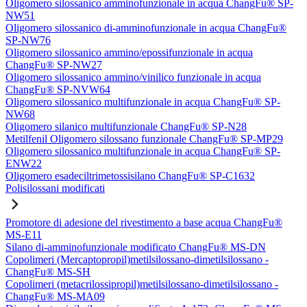
Oligomero silossanico amminofunzionale in acqua ChangFu® SP-
NW51
Oligomero silossanico di-amminofunzionale in acqua ChangFu®
SP-NW76
Oligomero silossanico ammino/epossifunzionale in acqua
ChangFu® SP-NW27
Oligomero silossanico ammino/vinilico funzionale in acqua
ChangFu® SP-NVW64
Oligomero silossanico multifunzionale in acqua ChangFu® SP-
NW68
Oligomero silanico multifunzionale ChangFu® SP-N28
Metilfenil Oligomero silossano funzionale ChangFu® SP-MP29
Oligomero silossanico multifunzionale in acqua ChangFu® SP-
ENW22
Oligomero esadeciltrimetossisilano ChangFu® SP-C1632
Polisilossani modificati
Promotore di adesione del rivestimento a base acqua ChangFu®
MS-E11
Silano di-amminofunzionale modificato ChangFu® MS-DN
Copolimeri (Mercaptopropil)metilsilossano-dimetilsilossano -
ChangFu® MS-SH
Copolimeri (metacrilossipropil)metilsilossano-dimetilsilossano -
ChangFu® MS-MA09