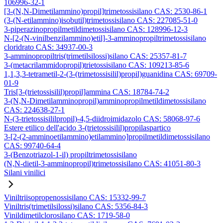
106996-32-1
[3-(N,N-Dimetilammino)propil]trimetossisilano CAS: 2530-86-1
(3-(N-etilammino)isobutil)trimetossisilano CAS: 227085-51-0
3-piperazinopropilmetildimetossisilano CAS: 128996-12-3
N-[2-(N-vinilbenzilammino)etil]-3-amminopropiltrimetossisilano
cloridrato CAS: 34937-00-3
3-amminopropiltris(trimetilsilossi)silano CAS: 25357-81-7
3-(metacrilammidopropil)trietossisilano CAS: 109213-85-6
1,1,3,3-tetrametil-2-(3-(trimetossisilil)propil)guanidina CAS: 69709-
01-9
Tris[3-(trietossisilil)propil]ammina CAS: 18784-74-2
3-(N,N-Dimetilamminopropil)amminopropilmetildimetossisilano
CAS: 224638-27-1
N-(3-trietossisililpropil)-4,5-diidroimidazolo CAS: 58068-97-6
Estere etilico dell'acido 3-(trietossisilil)propilaspartico
3-[2-(2-amminoetilammino)etilammino]propilmetildimetossisilano
CAS: 99740-64-4
3-(Benzotriazol-1-il) propiltrimetossisilano
(N,N-dietil-3-amminopropil)trimetossisilano CAS: 41051-80-3
Silani vinilici
Viniltriisopropenossisilano CAS: 15332-99-7
Viniltris(trimetilsilossi)silano CAS: 5356-84-3
Vinildimetilclorosilano CAS: 1719-58-0