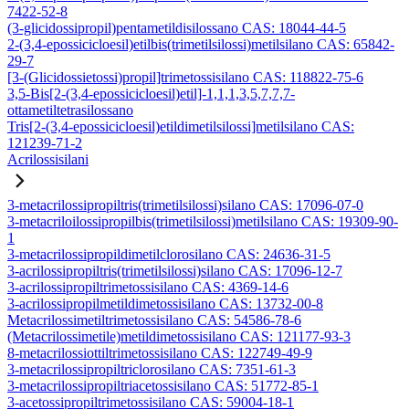
7422-52-8
(3-glicidossipropil)pentametildisilossano CAS: 18044-44-5
2-(3,4-epossicicloesil)etilbis(trimetilsilossi)metilsilano CAS: 65842-
29-7
[3-(Glicidossietossi)propil]trimetossisilano CAS: 118822-75-6
3,5-Bis[2-(3,4-epossicicloesil)etil]-1,1,1,3,5,7,7,7-
ottametiltetrasilossano
Tris[2-(3,4-epossicicloesil)etildimetilsilossi]metilsilano CAS:
121239-71-2
Acrilossisilani
3-metacrilossipropiltris(trimetilsilossi)silano CAS: 17096-07-0
3-metacriloilossipropilbis(trimetilsilossi)metilsilano CAS: 19309-90-
1
3-metacrilossipropildimetilclorosilano CAS: 24636-31-5
3-acrilossipropiltris(trimetilsilossi)silano CAS: 17096-12-7
3-acrilossipropiltrimetossisilano CAS: 4369-14-6
3-acrilossipropilmetildimetossisilano CAS: 13732-00-8
Metacrilossimetiltrimetossisilano CAS: 54586-78-6
(Metacrilossimetile)metildimetossisilano CAS: 121177-93-3
8-metacrilossiottiltrimetossisilano CAS: 122749-49-9
3-metacrilossipropiltriclorosilano CAS: 7351-61-3
3-metacrilossipropiltriacetossisilano CAS: 51772-85-1
3-acetossipropiltrimetossisilano CAS: 59004-18-1