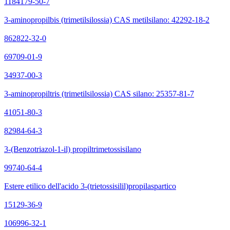
1184179-50-7
3-aminopropilbis (trimetilsilossia) CAS metilsilano: 42292-18-2
862822-32-0
69709-01-9
34937-00-3
3-aminopropiltris (trimetilsilossia) CAS silano: 25357-81-7
41051-80-3
82984-64-3
3-(Benzotriazol-1-il) propiltrimetossisilano
99740-64-4
Estere etilico dell'acido 3-(trietossisilil)propilaspartico
15129-36-9
106996-32-1