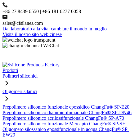
+86 27 8439 6550 | +86 181 6277 0058
sales@cfsilanes.com
Dal laboratorio alla vita: cambiare il mondo in meglio
Visita il nostro sito web cinese
Prodotti
Polimeri siliconici
Oligomeri silanici
Prepolimero siliconico funzionale epossidico ChangFu® SP-E20
Prepolimero siliconico diamminofunzionale ChangFu® SP-DN46
Prepolimero siliconico acrilossifunzionale ChangFu® SP-A70
Prepolimero siliconico funzionale Mercapto ChangFu® SP-SH
Oligomero silossanico epossifunzionale in acqua ChangFu® SP-
EW29