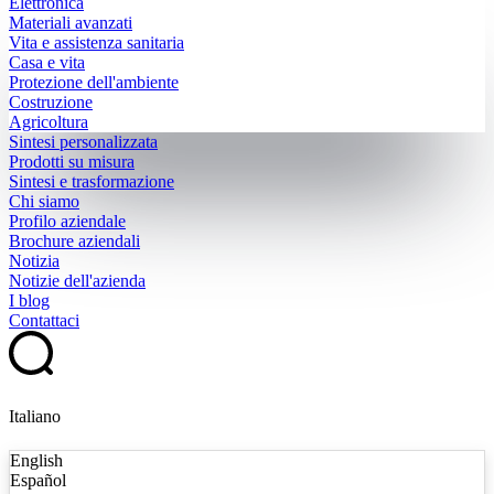
Elettronica
Materiali avanzati
Vita e assistenza sanitaria
Casa e vita
Protezione dell'ambiente
Costruzione
Agricoltura
Sintesi personalizzata
Prodotti su misura
Sintesi e trasformazione
Chi siamo
Profilo aziendale
Brochure aziendali
Notizia
Notizie dell'azienda
I blog
Contattaci
Italiano
English
Español