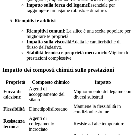
Impatto sulla forza del legame
Essenziale per
raggiungere un legame robusto e duraturo.
Riempitivi e additivi
Riempitivi comuni
: La silice è una scelta popolare per
migliorare le proprietà.
Impatto sulla viscosità
Adatta le caratteristiche di
flusso dell'adesivo.
Stabilità termica e proprietà meccaniche
Migliora le
prestazioni complessive.
Impatto dei composti chimici sulle prestazioni
Proprietà
Composto chimico
Impatto
Agenti di
Forza di
Miglioramento del legame con
accoppiamento del
adesione
diversi substrati
silano
Mantiene la flessibilità in
Flessibilità
Dimetilpolisilossano
condizioni estreme
Agenti di
Resistenza
collegamento
Resiste ad alte temperature
termica
incrociato