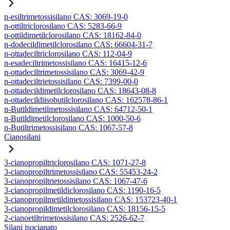
n-esiltrimetossisilano CAS: 3069-19-0
n-ottiltriclorosilano CAS: 5283-66-9
n-ottildimetilclorosilano CAS: 18162-84-0
n-dodecildimetilclorosilano CAS: 66604-31-7
n-ottadeciltriclorosilano CAS: 112-04-9
n-esadeciltrimetossisilano CAS: 16415-12-6
n-ottadeciltrimetossisilano CAS: 3069-42-9
n-ottadeciltrietossisilano CAS: 7399-00-0
n-ottadecildimetilclorosilano CAS: 18643-08-8
n-ottadecildiisobutilclorosilano CAS: 162578-86-1
n-Butildimetilmetossisilano CAS: 64712-50-1
n-Butildimetilclorosilano CAS: 1000-50-6
n-Butiltrimetossisilano CAS: 1067-57-8
Cianosilani
3-cianopropiltriclorosilano CAS: 1071-27-8
3-cianopropiltrimetossisilano CAS: 55453-24-2
3-cianopropiltrietossisilano CAS: 1067-47-6
3-cianopropilmetildiclorosilano CAS: 1190-16-5
3-cianopropilmetildimetossisilano CAS: 153723-40-1
3-cianopropildimetilclorosilano CAS: 18156-15-5
2-cianoetiltrimetossisilano CAS: 2526-62-7
Silani isocianato