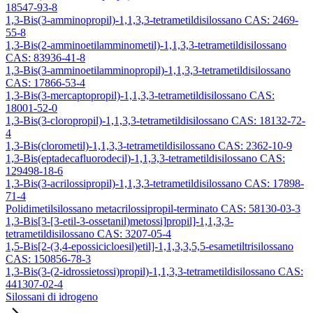
18547-93-8
1,3-Bis(3-amminopropil)-1,1,3,3-tetrametildisilossano CAS: 2469-
55-8
1,3-Bis(2-amminoetilamminometil)-1,1,3,3-tetrametildisilossano
CAS: 83936-41-8
1,3-Bis(3-amminoetilamminopropil)-1,1,3,3-tetrametildisilossano
CAS: 17866-53-4
1,3-Bis(3-mercaptopropil)-1,1,3,3-tetrametildisilossano CAS:
18001-52-0
1,3-Bis(3-cloropropil)-1,1,3,3-tetrametildisilossano CAS: 18132-72-
4
1,3-Bis(clorometil)-1,1,3,3-tetrametildisilossano CAS: 2362-10-9
1,3-Bis(eptadecafluorodecil)-1,1,3,3-tetrametildisilossano CAS:
129498-18-6
1,3-Bis(3-acrilossipropil)-1,1,3,3-tetrametildisilossano CAS: 17898-
71-4
Polidimetilsilossano metacrilossipropil-terminato CAS: 58130-03-3
1,3-Bis[3-[3-etil-3-ossetanil)metossi]propil]-1,1,3,3-
tetrametildisilossano CAS: 3207-05-4
1,5-Bis[2-(3,4-epossicicloesil)etil]-1,1,3,3,5,5-esametiltrisilossano
CAS: 150856-78-3
1,3-Bis(3-(2-idrossietossi)propil)-1,1,3,3-tetrametildisilossano CAS:
441307-02-4
Silossani di idrogeno