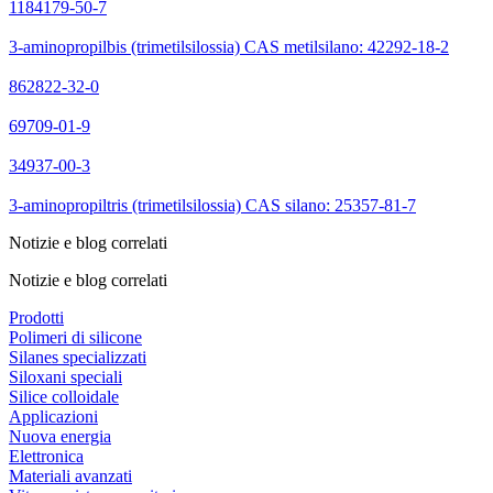
1184179-50-7
3-aminopropilbis (trimetilsilossia) CAS metilsilano: 42292-18-2
862822-32-0
69709-01-9
34937-00-3
3-aminopropiltris (trimetilsilossia) CAS silano: 25357-81-7
Notizie e blog correlati
Notizie e blog correlati
Prodotti
Polimeri di silicone
Silanes specializzati
Siloxani speciali
Silice colloidale
Applicazioni
Nuova energia
Elettronica
Materiali avanzati