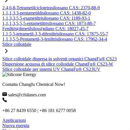
2,4,6,8-Tetrametilciclotetrasilossano CAS: 2370-88-9
1,1,1,3,3-pentametildisilossano CAS: 1438-82-0
1,1,3,3,5,5-esametiltrisilossano CAS: 1189-93-1
1,1,1,3,5,5,5-eptametiltrisilossano CAS: 1873-88-7
Feniltris(dimetilsilossi)silano CAS: 18027-45-7
1,1,5,5-tetrametil-3,3-difeniltrisilossano CAS: 17875-55-7
1,1,3,5,5-Pentametil-3-feniltrisilossano CAS: 17962-34-4
Silice colloidale
Silice colloidale dispersa in solventi organici ChangFu® CS23
Dispersione acquosa di silice colloidale ChangFu® CS23-W
Silice colloidale per sistemi UV ChangFu® CS23UV
Contatta Changfu Chemical Now!
sales@cfsilanes.com
+86 27 8439 6550 | +86 181 6277 0058
Applicazioni
Nuova energia