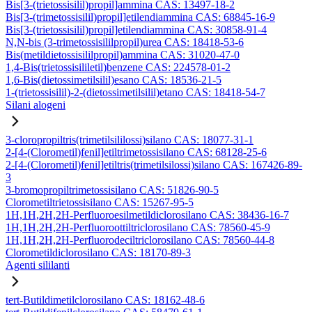
Bis[3-(trietossisilil)propil]ammina CAS: 13497-18-2
Bis[3-(trimetossisilil)propil]etilendiammina CAS: 68845-16-9
Bis[3-(trietossisilil)propil]etilendiammina CAS: 30858-91-4
N,N-bis (3-trimetossisililpropil)urea CAS: 18418-53-6
Bis(metildietossisililpropil)ammina CAS: 31020-47-0
1,4-Bis(trietossisililetil)benzene CAS: 224578-01-2
1,6-Bis(dietossimetilsilil)esano CAS: 18536-21-5
1-(trietossisilil)-2-(dietossimetilsilil)etano CAS: 18418-54-7
Silani alogeni
3-cloropropiltris(trimetilsililossi)silano CAS: 18077-31-1
2-[4-(Clorometil)fenil]etiltrimetossisilano CAS: 68128-25-6
2-[4-(Clorometil)fenil]etiltris(trimetilsilossi)silano CAS: 167426-89-
3
3-bromopropiltrimetossisilano CAS: 51826-90-5
Clorometiltrietossisilano CAS: 15267-95-5
1H,1H,2H,2H-Perfluoroesilmetildiclorosilano CAS: 38436-16-7
1H,1H,2H,2H-Perfluoroottiltriclorosilano CAS: 78560-45-9
1H,1H,2H,2H-Perfluorodeciltriclorosilano CAS: 78560-44-8
Clorometildiclorosilano CAS: 18170-89-3
Agenti sililanti
tert-Butildimetilclorosilano CAS: 18162-48-6