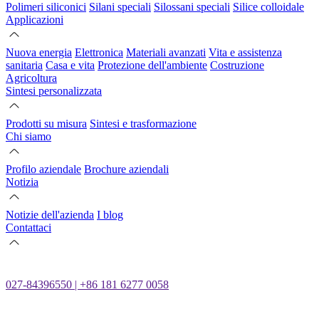
Polimeri siliconici
Silani speciali
Silossani speciali
Silice colloidale
Applicazioni
Nuova energia
Elettronica
Materiali avanzati
Vita e assistenza
sanitaria
Casa e vita
Protezione dell'ambiente
Costruzione
Agricoltura
Sintesi personalizzata
Prodotti su misura
Sintesi e trasformazione
Chi siamo
Profilo aziendale
Brochure aziendali
Notizia
Notizie dell'azienda
I blog
Contattaci
027-84396550 | +86 181 6277 0058