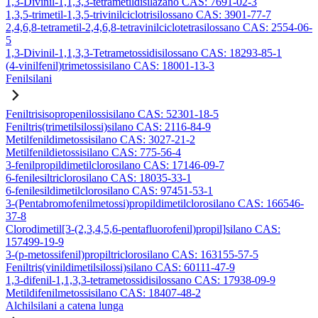
1,3-Divinil-1,1,3,3-tetrametildisilazano CAS: 7691-02-3
1,3,5-trimetil-1,3,5-trivinilciclotrisilossano CAS: 3901-77-7
2,4,6,8-tetrametil-2,4,6,8-tetravinilciclotetrasilossano CAS: 2554-06-
5
1,3-Divinil-1,1,3,3-Tetrametossidisilossano CAS: 18293-85-1
(4-vinilfenil)trimetossisilano CAS: 18001-13-3
Fenilsilani
Feniltrisisopropenilossisilano CAS: 52301-18-5
Feniltris(trimetilsilossi)silano CAS: 2116-84-9
Metilfenildimetossisilano CAS: 3027-21-2
Metilfenildietossisilano CAS: 775-56-4
3-fenilpropildimetilclorosilano CAS: 17146-09-7
6-fenilesiltriclorosilano CAS: 18035-33-1
6-fenilesildimetilclorosilano CAS: 97451-53-1
3-(Pentabromofenilmetossi)propildimetilclorosilano CAS: 166546-
37-8
Clorodimetil[3-(2,3,4,5,6-pentafluorofenil)propil]silano CAS:
157499-19-9
3-(p-metossifenil)propiltriclorosilano CAS: 163155-57-5
Feniltris(vinildimetilsilossi)silano CAS: 60111-47-9
1,3-difenil-1,1,3,3-tetrametossidisilossano CAS: 17938-09-9
Metildifenilmetossisilano CAS: 18407-48-2
Alchilsilani a catena lunga