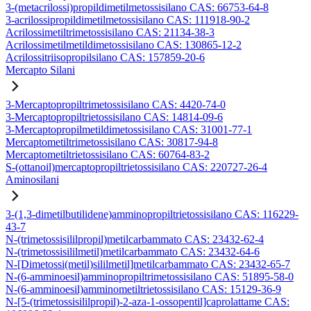
3-(metacrilossi)propildimetilmetossisilano CAS: 66753-64-8
3-acrilossipropildimetilmetossisilano CAS: 111918-90-2
Acrilossimetiltrimetossisilano CAS: 21134-38-3
Acrilossimetilmetildimetossisilano CAS: 130865-12-2
Acrilossitriisopropilsilano CAS: 157859-20-6
Mercapto Silani
3-Mercaptopropiltrimetossisilano CAS: 4420-74-0
3-Mercaptopropiltrietossisilano CAS: 14814-09-6
3-Mercaptopropilmetildimetossisilano CAS: 31001-77-1
Mercaptometiltrimetossisilano CAS: 30817-94-8
Mercaptometiltrietossisilano CAS: 60764-83-2
S-(ottanoil)mercaptopropiltrietossisilano CAS: 220727-26-4
Aminosilani
3-(1,3-dimetilbutilidene)amminopropiltrietossisilano CAS: 116229-
43-7
N-(trimetossisililpropil)metilcarbammato CAS: 23432-62-4
N-(trimetossisililmetil)metilcarbammato CAS: 23432-64-6
N-[Dimetossi(metil)sililmetil]metilcarbammato CAS: 23432-65-7
N-(6-amminoesil)amminopropiltrimetossisilano CAS: 51895-58-0
N-(6-amminoesil)amminometiltrietossisilano CAS: 15129-36-9
N-[5-(trimetossisililpropil)-2-aza-1-ossopentil]caprolattame CAS: