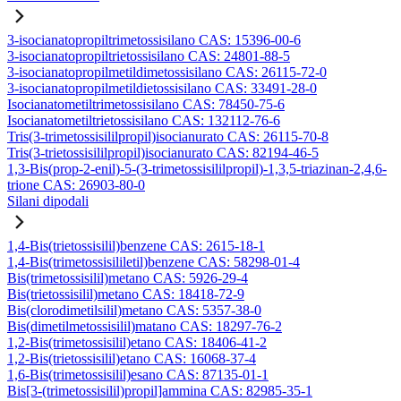
3-isocianatopropiltrimetossisilano CAS: 15396-00-6
3-isocianatopropiltrietossisilano CAS: 24801-88-5
3-isocianatopropilmetildimetossisilano CAS: 26115-72-0
3-isocianatopropilmetildietossisilano CAS: 33491-28-0
Isocianatometiltrimetossisilano CAS: 78450-75-6
Isocianatometiltrietossisilano CAS: 132112-76-6
Tris(3-trimetossisililpropil)isocianurato CAS: 26115-70-8
Tris(3-trietossisililpropil)isocianurato CAS: 82194-46-5
1,3-Bis(prop-2-enil)-5-(3-trimetossisililpropil)-1,3,5-triazinan-2,4,6-
trione CAS: 26903-80-0
Silani dipodali
1,4-Bis(trietossisilil)benzene CAS: 2615-18-1
1,4-Bis(trimetossisililetil)benzene CAS: 58298-01-4
Bis(trimetossisilil)metano CAS: 5926-29-4
Bis(trietossisilil)metano CAS: 18418-72-9
Bis(clorodimetilsilil)metano CAS: 5357-38-0
Bis(dimetilmetossisilil)matano CAS: 18297-76-2
1,2-Bis(trimetossisilil)etano CAS: 18406-41-2
1,2-Bis(trietossisilil)etano CAS: 16068-37-4
1,6-Bis(trimetossisilil)esano CAS: 87135-01-1
Bis[3-(trimetossisilil)propil]ammina CAS: 82985-35-1