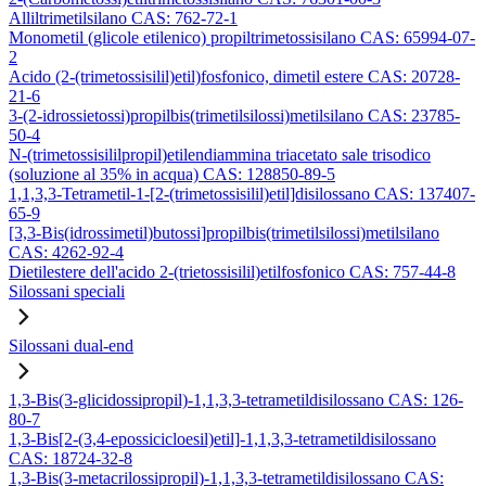
Alliltrimetilsilano CAS: 762-72-1
Monometil (glicole etilenico) propiltrimetossisilano CAS: 65994-07-
2
Acido (2-(trimetossisilil)etil)fosfonico, dimetil estere CAS: 20728-
21-6
3-(2-idrossietossi)propilbis(trimetilsilossi)metilsilano CAS: 23785-
50-4
N-(trimetossisililpropil)etilendiammina triacetato sale trisodico
(soluzione al 35% in acqua) CAS: 128850-89-5
1,1,3,3-Tetrametil-1-[2-(trimetossisilil)etil]disilossano CAS: 137407-
65-9
[3,3-Bis(idrossimetil)butossi]propilbis(trimetilsilossi)metilsilano
CAS: 4262-92-4
Dietilestere dell'acido 2-(trietossisilil)etilfosfonico CAS: 757-44-8
Silossani speciali
Silossani dual-end
1,3-Bis(3-glicidossipropil)-1,1,3,3-tetrametildisilossano CAS: 126-
80-7
1,3-Bis[2-(3,4-epossicicloesil)etil]-1,1,3,3-tetrametildisilossano
CAS: 18724-32-8
1,3-Bis(3-metacrilossipropil)-1,1,3,3-tetrametildisilossano CAS: