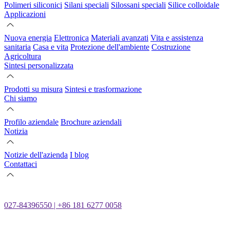
Polimeri siliconici
Silani speciali
Silossani speciali
Silice colloidale
Applicazioni
Nuova energia
Elettronica
Materiali avanzati
Vita e assistenza
sanitaria
Casa e vita
Protezione dell'ambiente
Costruzione
Agricoltura
Sintesi personalizzata
Prodotti su misura
Sintesi e trasformazione
Chi siamo
Profilo aziendale
Brochure aziendali
Notizia
Notizie dell'azienda
I blog
Contattaci
027-84396550 | +86 181 6277 0058