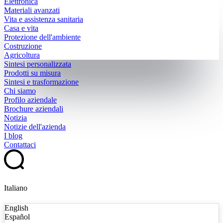
Elettronica
Materiali avanzati
Vita e assistenza sanitaria
Casa e vita
Protezione dell'ambiente
Costruzione
Agricoltura
Sintesi personalizzata
Prodotti su misura
Sintesi e trasformazione
Chi siamo
Profilo aziendale
Brochure aziendali
Notizia
Notizie dell'azienda
I blog
Contattaci
Italiano
English
Español