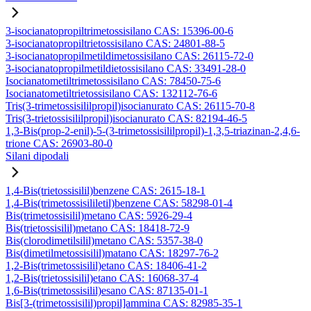
3-isocianatopropiltrimetossisilano CAS: 15396-00-6
3-isocianatopropiltrietossisilano CAS: 24801-88-5
3-isocianatopropilmetildimetossisilano CAS: 26115-72-0
3-isocianatopropilmetildietossisilano CAS: 33491-28-0
Isocianatometiltrimetossisilano CAS: 78450-75-6
Isocianatometiltrietossisilano CAS: 132112-76-6
Tris(3-trimetossisililpropil)isocianurato CAS: 26115-70-8
Tris(3-trietossisililpropil)isocianurato CAS: 82194-46-5
1,3-Bis(prop-2-enil)-5-(3-trimetossisililpropil)-1,3,5-triazinan-2,4,6-
trione CAS: 26903-80-0
Silani dipodali
1,4-Bis(trietossisilil)benzene CAS: 2615-18-1
1,4-Bis(trimetossisililetil)benzene CAS: 58298-01-4
Bis(trimetossisilil)metano CAS: 5926-29-4
Bis(trietossisilil)metano CAS: 18418-72-9
Bis(clorodimetilsilil)metano CAS: 5357-38-0
Bis(dimetilmetossisilil)matano CAS: 18297-76-2
1,2-Bis(trimetossisilil)etano CAS: 18406-41-2
1,2-Bis(trietossisilil)etano CAS: 16068-37-4
1,6-Bis(trimetossisilil)esano CAS: 87135-01-1
Bis[3-(trimetossisilil)propil]ammina CAS: 82985-35-1