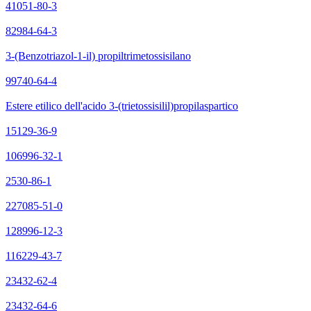
41051-80-3
82984-64-3
3-(Benzotriazol-1-il) propiltrimetossisilano
99740-64-4
Estere etilico dell'acido 3-(trietossisilil)propilaspartico
15129-36-9
106996-32-1
2530-86-1
227085-51-0
128996-12-3
116229-43-7
23432-62-4
23432-64-6