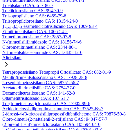
tert-Butildifenilclorosilano CAS: 58479-61-1
Trietilsilano CAS: 617-86-7
Trietilclorosilano CAS: 994-30-9
Triisopropilsilano CAS: 6459-79-6
Triisopropilclorosilano CAS: 13154-24-0
1,1,3,3,5,5-esametilciclotrisilazano CAS: 1009-93-4
Etiniltrimetilsilano CAS: 1066-54-2
Trimetilbromosilano CAS: 2857-97-8
N-(trimetilsilil)imidazolo CAS: 18156-74-6
Clorometiltrimetilsilano CAS: 2344-80-1
N-trimetilsililacetammide CAS: 13435-12-6
Altri silani
Tetrapropossisilano Tetrapropil Ortosilicato CAS: 682-01-9
Metiltri(trimetilsilossi)silano CAS: 17928-28-8
5-eseniltrimetossisilano CAS: 58751-56-7
Acetato di trimetilsilile CAS: 2754-27-0
Decametiltetrasilossano CAS: 141-62-8
Ottametiltrisilossano CAS: 107-51-7
Tris(trimetilsilossi)clorosilano CAS: 17905-99-6
Acido trietossisililpropilmaleammico CAS: 33525-68-7
2-idrossi-4-(3-trietossisililpropossi)difenilchetone CAS: 79876-59-8
Cloro-dimetil-(2-naftalenil-2-etil)silano CAS: 94847-57-7
(2-pirenil-1-etil)dimetilclorosilano CAS: 105594-64-6
2-(Carbometossi)etiltrimetossisilano CAS: 76301-00-3