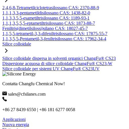
2,4,6,8-Tetrametilciclotetrasilossano CAS: 2370-88-9
1,1,1,3,3-pentametildisilossano CAS: 1438-82-0
1,1,3,3,5,5-esametiltrisilossano CAS: 1189-93-1
1,1,1,3,5,5,5-eptametiltrisilossano CAS: 1873-88-7
Feniltris(dimetilsilossi)silano CAS: 18027-45-7
1,1,5,5-tetrametil-3,3-difeniltrisilossano CAS: 17875-55-7
1,1,3,5,5-Pentametil-3-feniltrisilossano CAS: 17962-34-4
Silice colloidale
Silice colloidale dispersa in solventi organici ChangFu® CS23
Dispersione acquosa di silice colloidale ChangFu® CS23-W
Silice colloidale per sistemi UV ChangFu® CS23UV
Contatta Changfu Chemical Now!
sales@cfsilanes.com
+86 27 8439 6550 | +86 181 6277 0058
Applicazioni
Nuova energia