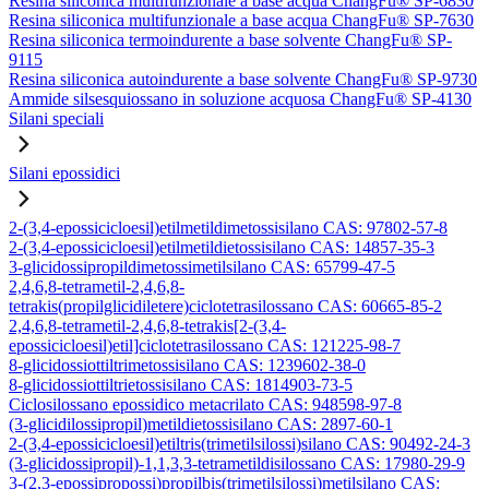
Resina siliconica multifunzionale a base acqua ChangFu® SP-6830
Resina siliconica multifunzionale a base acqua ChangFu® SP-7630
Resina siliconica termoindurente a base solvente ChangFu® SP-
9115
Resina siliconica autoindurente a base solvente ChangFu® SP-9730
Ammide silsesquiossano in soluzione acquosa ChangFu® SP-4130
Silani speciali
Silani epossidici
2-(3,4-epossicicloesil)etilmetildimetossisilano CAS: 97802-57-8
2-(3,4-epossicicloesil)etilmetildietossisilano CAS: 14857-35-3
3-glicidossipropildimetossimetilsilano CAS: 65799-47-5
2,4,6,8-tetrametil-2,4,6,8-
tetrakis(propilglicidiletere)ciclotetrasilossano CAS: 60665-85-2
2,4,6,8-tetrametil-2,4,6,8-tetrakis[2-(3,4-
epossicicloesil)etil]ciclotetrasilossano CAS: 121225-98-7
8-glicidossiottiltrimetossisilano CAS: 1239602-38-0
8-glicidossiottiltrietossisilano CAS: 1814903-73-5
Ciclosilossano epossidico metacrilato CAS: 948598-97-8
(3-glicidilossipropil)metildietossisilano CAS: 2897-60-1
2-(3,4-epossicicloesil)etiltris(trimetilsilossi)silano CAS: 90492-24-3
(3-glicidossipropil)-1,1,3,3-tetrametildisilossano CAS: 17980-29-9
3-(2,3-epossipropossi)propilbis(trimetilsilossi)metilsilano CAS: