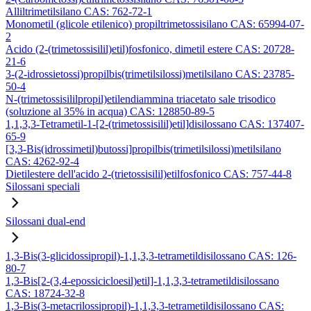
Alliltrimetilsilano CAS: 762-72-1
Monometil (glicole etilenico) propiltrimetossisilano CAS: 65994-07-
2
Acido (2-(trimetossisilil)etil)fosfonico, dimetil estere CAS: 20728-
21-6
3-(2-idrossietossi)propilbis(trimetilsilossi)metilsilano CAS: 23785-
50-4
N-(trimetossisililpropil)etilendiammina triacetato sale trisodico
(soluzione al 35% in acqua) CAS: 128850-89-5
1,1,3,3-Tetrametil-1-[2-(trimetossisilil)etil]disilossano CAS: 137407-
65-9
[3,3-Bis(idrossimetil)butossi]propilbis(trimetilsilossi)metilsilano
CAS: 4262-92-4
Dietilestere dell'acido 2-(trietossisilil)etilfosfonico CAS: 757-44-8
Silossani speciali
Silossani dual-end
1,3-Bis(3-glicidossipropil)-1,1,3,3-tetrametildisilossano CAS: 126-
80-7
1,3-Bis[2-(3,4-epossicicloesil)etil]-1,1,3,3-tetrametildisilossano
CAS: 18724-32-8
1,3-Bis(3-metacrilossipropil)-1,1,3,3-tetrametildisilossano CAS: