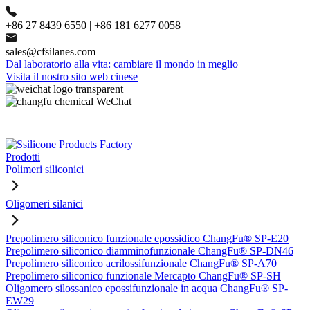
+86 27 8439 6550 | +86 181 6277 0058
sales@cfsilanes.com
Dal laboratorio alla vita: cambiare il mondo in meglio
Visita il nostro sito web cinese
Prodotti
Polimeri siliconici
Oligomeri silanici
Prepolimero siliconico funzionale epossidico ChangFu® SP-E20
Prepolimero siliconico diamminofunzionale ChangFu® SP-DN46
Prepolimero siliconico acrilossifunzionale ChangFu® SP-A70
Prepolimero siliconico funzionale Mercapto ChangFu® SP-SH
Oligomero silossanico epossifunzionale in acqua ChangFu® SP-
EW29