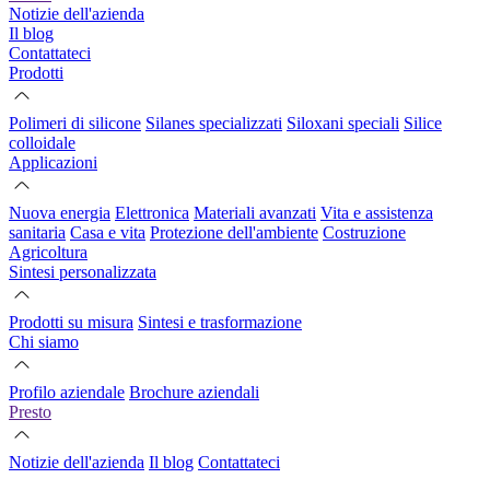
Notizie dell'azienda
Il blog
Contattateci
Prodotti
Polimeri di silicone
Silanes specializzati
Siloxani speciali
Silice
colloidale
Applicazioni
Nuova energia
Elettronica
Materiali avanzati
Vita e assistenza
sanitaria
Casa e vita
Protezione dell'ambiente
Costruzione
Agricoltura
Sintesi personalizzata
Prodotti su misura
Sintesi e trasformazione
Chi siamo
Profilo aziendale
Brochure aziendali
Presto
Notizie dell'azienda
Il blog
Contattateci