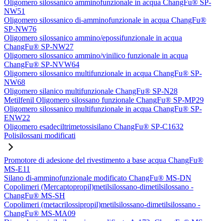
Oligomero silossanico amminofunzionale in acqua ChangFu® SP-
NW51
Oligomero silossanico di-amminofunzionale in acqua ChangFu®
SP-NW76
Oligomero silossanico ammino/epossifunzionale in acqua
ChangFu® SP-NW27
Oligomero silossanico ammino/vinilico funzionale in acqua
ChangFu® SP-NVW64
Oligomero silossanico multifunzionale in acqua ChangFu® SP-
NW68
Oligomero silanico multifunzionale ChangFu® SP-N28
Metilfenil Oligomero silossano funzionale ChangFu® SP-MP29
Oligomero silossanico multifunzionale in acqua ChangFu® SP-
ENW22
Oligomero esadeciltrimetossisilano ChangFu® SP-C1632
Polisilossani modificati
Promotore di adesione del rivestimento a base acqua ChangFu®
MS-E11
Silano di-amminofunzionale modificato ChangFu® MS-DN
Copolimeri (Mercaptopropil)metilsilossano-dimetilsilossano -
ChangFu® MS-SH
Copolimeri (metacrilossipropil)metilsilossano-dimetilsilossano -
ChangFu® MS-MA09