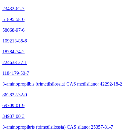
23432-65-7
51895-58-0
58068-97-6
109213-85-6
18784-74-2
224638-27-1
1184179-50-7
3-aminopropilbis (trimetilsilossia) CAS metilsilano: 42292-18-2
862822-32-0
69709-01-9
34937-00-3
3-aminopropiltris (trimetilsilossia) CAS silano: 25357-81-7