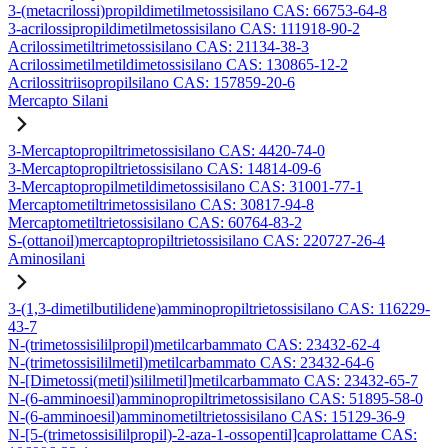
3-(metacrilossi)propildimetilmetossisilano CAS: 66753-64-8
3-acrilossipropildimetilmetossisilano CAS: 111918-90-2
Acrilossimetiltrimetossisilano CAS: 21134-38-3
Acrilossimetilmetildimetossisilano CAS: 130865-12-2
Acrilossitriisopropilsilano CAS: 157859-20-6
Mercapto Silani
3-Mercaptopropiltrimetossisilano CAS: 4420-74-0
3-Mercaptopropiltrietossisilano CAS: 14814-09-6
3-Mercaptopropilmetildimetossisilano CAS: 31001-77-1
Mercaptometiltrimetossisilano CAS: 30817-94-8
Mercaptometiltrietossisilano CAS: 60764-83-2
S-(ottanoil)mercaptopropiltrietossisilano CAS: 220727-26-4
Aminosilani
3-(1,3-dimetilbutilidene)amminopropiltrietossisilano CAS: 116229-
43-7
N-(trimetossisililpropil)metilcarbammato CAS: 23432-62-4
N-(trimetossisililmetil)metilcarbammato CAS: 23432-64-6
N-[Dimetossi(metil)sililmetil]metilcarbammato CAS: 23432-65-7
N-(6-amminoesil)amminopropiltrimetossisilano CAS: 51895-58-0
N-(6-amminoesil)amminometiltrietossisilano CAS: 15129-36-9
N-[5-(trimetossisililpropil)-2-aza-1-ossopentil]caprolattame CAS: