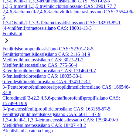
1,3-Divinil-1,1,3,3-tetrametildisilazano CAS: 7691-02-3
1,3,5-trimetil-1,3,5-trivinilciclotrisilossano CAS: 3901-77-7
2,4,6,8-tetrametil-2,4,6,8-tetravinilciclotetrasilossano CAS: 2554-06-
5
1,3-Divinil-1,1,3,3-Tetrametossidisilossano CAS: 18293-85-1
(4-vinilfenil)trimetossisilano CAS: 18001-13-3
Fenilsilani
Feniltrisisopropenilossisilano CAS: 52301-18-5
Feniltris(trimetilsilossi)silano CAS: 2116-84-9
Metilfenildimetossisilano CAS: 3027-21-2
Metilfenildietossisilano CAS: 775-56-4
3-fenilpropildimetilclorosilano CAS: 17146-09-7
6-fenilesiltriclorosilano CAS: 18035-33-1
6-fenilesildimetilclorosilano CAS: 97451-53-1
3-(Pentabromofenilmetossi)propildimetilclorosilano CAS: 166546-
37-8
Clorodimetil[3-(2,3,4,5,6-pentafluorofenil)propil]silano CAS:
157499-19-9
3-(p-metossifenil)propiltriclorosilano CAS: 163155-57-5
Feniltris(vinildimetilsilossi)silano CAS: 60111-47-9
1,3-difenil-1,1,3,3-tetrametossidisilossano CAS: 17938-09-9
Metildifenilmetossisilano CAS: 18407-48-2
Alchilsilani a catena lunga