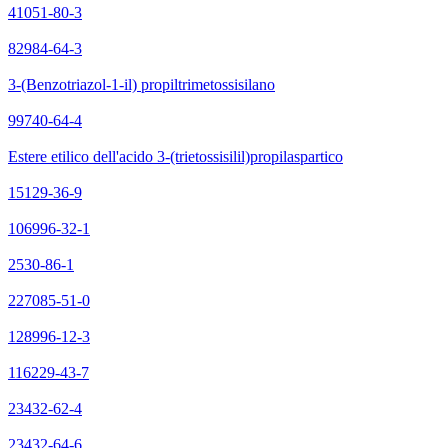
41051-80-3
82984-64-3
3-(Benzotriazol-1-il) propiltrimetossisilano
99740-64-4
Estere etilico dell'acido 3-(trietossisilil)propilaspartico
15129-36-9
106996-32-1
2530-86-1
227085-51-0
128996-12-3
116229-43-7
23432-62-4
23432-64-6