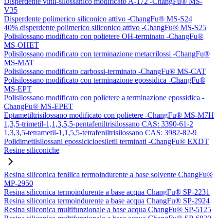
Disperdente vinil-silossanico modificato A-172 -ChangFu® MS-
V35
Disperdente polimerico siliconico attivo -ChangFu® MS-S24
40% disperdente polimerico siliconico attivo -ChangFu® MS-S25
Polisilossano modificato con polietere OH-terminato -ChangFu®
MS-OHET
Polisilossano modificato con terminazione metacrilossi -ChangFu®
MS-MAT
Polisilossano modificato carbossi-terminato -ChangFu® MS-CAT
Polisilossano modificato con terminazione epossidica -ChangFu®
MS-EPT
Polisilossano modificato con polietere a terminazione epossidica -
ChangFu® MS-EPET
Eptametiltrisilossano modificato con polietere -ChangFu® MS-M7H
1,3,5-trimetil-1,1,3,5,5-pentafeniltrisilossano CAS: 3390-61-2
1,3,3,5-tetrametil-1,1,5,5-tetrafeniltrisilossano CAS: 3982-82-9
Polidimetilsilossani epossicicloesiletil terminati -ChangFu® EXDT
Resine siliconiche
Resina siliconica fenilica termoindurente a base solvente ChangFu®
MP-2950
Resina siliconica termoindurente a base acqua ChangFu® SP-2231
Resina siliconica termoindurente a base acqua ChangFu® SP-2924
Resina siliconica multifunzionale a base acqua ChangFu® SP-5125