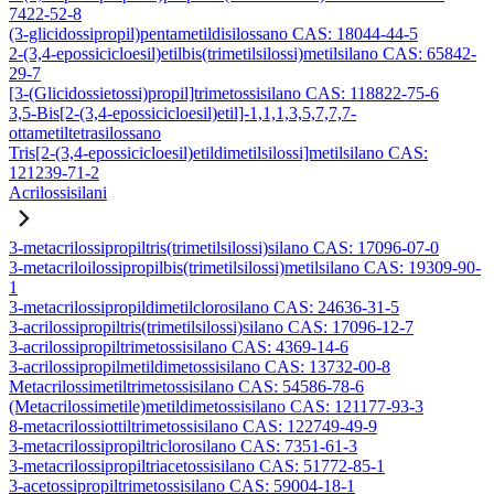
7422-52-8
(3-glicidossipropil)pentametildisilossano CAS: 18044-44-5
2-(3,4-epossicicloesil)etilbis(trimetilsilossi)metilsilano CAS: 65842-
29-7
[3-(Glicidossietossi)propil]trimetossisilano CAS: 118822-75-6
3,5-Bis[2-(3,4-epossicicloesil)etil]-1,1,1,3,5,7,7,7-
ottametiltetrasilossano
Tris[2-(3,4-epossicicloesil)etildimetilsilossi]metilsilano CAS:
121239-71-2
Acrilossisilani
3-metacrilossipropiltris(trimetilsilossi)silano CAS: 17096-07-0
3-metacriloilossipropilbis(trimetilsilossi)metilsilano CAS: 19309-90-
1
3-metacrilossipropildimetilclorosilano CAS: 24636-31-5
3-acrilossipropiltris(trimetilsilossi)silano CAS: 17096-12-7
3-acrilossipropiltrimetossisilano CAS: 4369-14-6
3-acrilossipropilmetildimetossisilano CAS: 13732-00-8
Metacrilossimetiltrimetossisilano CAS: 54586-78-6
(Metacrilossimetile)metildimetossisilano CAS: 121177-93-3
8-metacrilossiottiltrimetossisilano CAS: 122749-49-9
3-metacrilossipropiltriclorosilano CAS: 7351-61-3
3-metacrilossipropiltriacetossisilano CAS: 51772-85-1
3-acetossipropiltrimetossisilano CAS: 59004-18-1