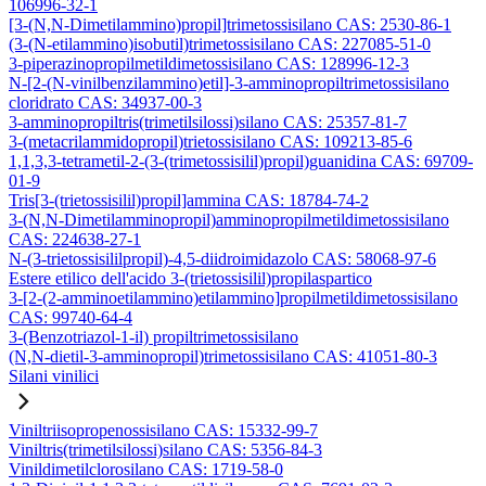
106996-32-1
[3-(N,N-Dimetilammino)propil]trimetossisilano CAS: 2530-86-1
(3-(N-etilammino)isobutil)trimetossisilano CAS: 227085-51-0
3-piperazinopropilmetildimetossisilano CAS: 128996-12-3
N-[2-(N-vinilbenzilammino)etil]-3-amminopropiltrimetossisilano
cloridrato CAS: 34937-00-3
3-amminopropiltris(trimetilsilossi)silano CAS: 25357-81-7
3-(metacrilammidopropil)trietossisilano CAS: 109213-85-6
1,1,3,3-tetrametil-2-(3-(trimetossisilil)propil)guanidina CAS: 69709-
01-9
Tris[3-(trietossisilil)propil]ammina CAS: 18784-74-2
3-(N,N-Dimetilamminopropil)amminopropilmetildimetossisilano
CAS: 224638-27-1
N-(3-trietossisililpropil)-4,5-diidroimidazolo CAS: 58068-97-6
Estere etilico dell'acido 3-(trietossisilil)propilaspartico
3-[2-(2-amminoetilammino)etilammino]propilmetildimetossisilano
CAS: 99740-64-4
3-(Benzotriazol-1-il) propiltrimetossisilano
(N,N-dietil-3-amminopropil)trimetossisilano CAS: 41051-80-3
Silani vinilici
Viniltriisopropenossisilano CAS: 15332-99-7
Viniltris(trimetilsilossi)silano CAS: 5356-84-3
Vinildimetilclorosilano CAS: 1719-58-0