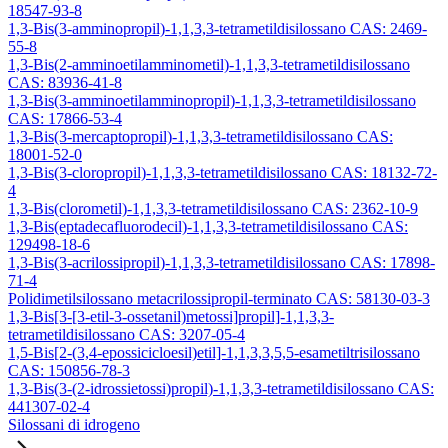
18547-93-8
1,3-Bis(3-amminopropil)-1,1,3,3-tetrametildisilossano CAS: 2469-
55-8
1,3-Bis(2-amminoetilamminometil)-1,1,3,3-tetrametildisilossano
CAS: 83936-41-8
1,3-Bis(3-amminoetilamminopropil)-1,1,3,3-tetrametildisilossano
CAS: 17866-53-4
1,3-Bis(3-mercaptopropil)-1,1,3,3-tetrametildisilossano CAS:
18001-52-0
1,3-Bis(3-cloropropil)-1,1,3,3-tetrametildisilossano CAS: 18132-72-
4
1,3-Bis(clorometil)-1,1,3,3-tetrametildisilossano CAS: 2362-10-9
1,3-Bis(eptadecafluorodecil)-1,1,3,3-tetrametildisilossano CAS:
129498-18-6
1,3-Bis(3-acrilossipropil)-1,1,3,3-tetrametildisilossano CAS: 17898-
71-4
Polidimetilsilossano metacrilossipropil-terminato CAS: 58130-03-3
1,3-Bis[3-[3-etil-3-ossetanil)metossi]propil]-1,1,3,3-
tetrametildisilossano CAS: 3207-05-4
1,5-Bis[2-(3,4-epossicicloesil)etil]-1,1,3,3,5,5-esametiltrisilossano
CAS: 150856-78-3
1,3-Bis(3-(2-idrossietossi)propil)-1,1,3,3-tetrametildisilossano CAS:
441307-02-4
Silossani di idrogeno