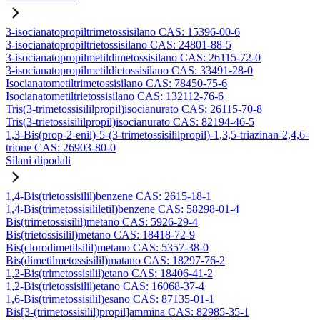
3-isocianatopropiltrimetossisilano CAS: 15396-00-6
3-isocianatopropiltrietossisilano CAS: 24801-88-5
3-isocianatopropilmetildimetossisilano CAS: 26115-72-0
3-isocianatopropilmetildietossisilano CAS: 33491-28-0
Isocianatometiltrimetossisilano CAS: 78450-75-6
Isocianatometiltrietossisilano CAS: 132112-76-6
Tris(3-trimetossisililpropil)isocianurato CAS: 26115-70-8
Tris(3-trietossisililpropil)isocianurato CAS: 82194-46-5
1,3-Bis(prop-2-enil)-5-(3-trimetossisililpropil)-1,3,5-triazinan-2,4,6-
trione CAS: 26903-80-0
Silani dipodali
1,4-Bis(trietossisilil)benzene CAS: 2615-18-1
1,4-Bis(trimetossisililetil)benzene CAS: 58298-01-4
Bis(trimetossisilil)metano CAS: 5926-29-4
Bis(trietossisilil)metano CAS: 18418-72-9
Bis(clorodimetilsilil)metano CAS: 5357-38-0
Bis(dimetilmetossisilil)matano CAS: 18297-76-2
1,2-Bis(trimetossisilil)etano CAS: 18406-41-2
1,2-Bis(trietossisilil)etano CAS: 16068-37-4
1,6-Bis(trimetossisilil)esano CAS: 87135-01-1
Bis[3-(trimetossisilil)propil]ammina CAS: 82985-35-1