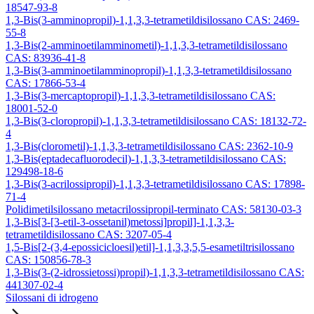
18547-93-8
1,3-Bis(3-amminopropil)-1,1,3,3-tetrametildisilossano CAS: 2469-
55-8
1,3-Bis(2-amminoetilamminometil)-1,1,3,3-tetrametildisilossano
CAS: 83936-41-8
1,3-Bis(3-amminoetilamminopropil)-1,1,3,3-tetrametildisilossano
CAS: 17866-53-4
1,3-Bis(3-mercaptopropil)-1,1,3,3-tetrametildisilossano CAS:
18001-52-0
1,3-Bis(3-cloropropil)-1,1,3,3-tetrametildisilossano CAS: 18132-72-
4
1,3-Bis(clorometil)-1,1,3,3-tetrametildisilossano CAS: 2362-10-9
1,3-Bis(eptadecafluorodecil)-1,1,3,3-tetrametildisilossano CAS:
129498-18-6
1,3-Bis(3-acrilossipropil)-1,1,3,3-tetrametildisilossano CAS: 17898-
71-4
Polidimetilsilossano metacrilossipropil-terminato CAS: 58130-03-3
1,3-Bis[3-[3-etil-3-ossetanil)metossi]propil]-1,1,3,3-
tetrametildisilossano CAS: 3207-05-4
1,5-Bis[2-(3,4-epossicicloesil)etil]-1,1,3,3,5,5-esametiltrisilossano
CAS: 150856-78-3
1,3-Bis(3-(2-idrossietossi)propil)-1,1,3,3-tetrametildisilossano CAS:
441307-02-4
Silossani di idrogeno