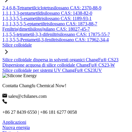
2,4,6,8-Tetrametilciclotetrasilossano CAS: 2370-88-9
1,1,1,3,3-pentametildisilossano CAS: 1438-82-0
1,1,3,3,5,5-esametiltrisilossano CAS: 1189-93-1
1,1,1,3,5,5,5-eptametiltrisilossano CAS: 1873-88-7
Feniltris(dimetilsilossi)silano CAS: 18027-45-7
1,1,5,5-tetrametil-3,3-difeniltrisilossano CAS: 17875-55-7
1,1,3,5,5-Pentametil-3-feniltrisilossano CAS: 17962-34-4
Silice colloidale
Silice colloidale dispersa in solventi organici ChangFu® CS23
Dispersione acquosa di silice colloidale ChangFu® CS23-W
Silice colloidale per sistemi UV ChangFu® CS23UV
Contatta Changfu Chemical Now!
sales@cfsilanes.com
+86 27 8439 6550 | +86 181 6277 0058
Applicazioni
Nuova energia