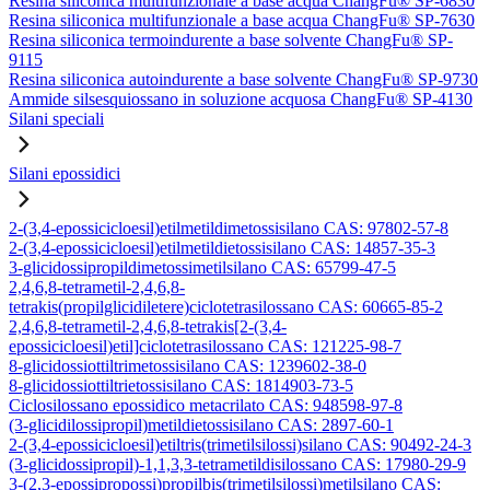
Resina siliconica multifunzionale a base acqua ChangFu® SP-6830
Resina siliconica multifunzionale a base acqua ChangFu® SP-7630
Resina siliconica termoindurente a base solvente ChangFu® SP-
9115
Resina siliconica autoindurente a base solvente ChangFu® SP-9730
Ammide silsesquiossano in soluzione acquosa ChangFu® SP-4130
Silani speciali
Silani epossidici
2-(3,4-epossicicloesil)etilmetildimetossisilano CAS: 97802-57-8
2-(3,4-epossicicloesil)etilmetildietossisilano CAS: 14857-35-3
3-glicidossipropildimetossimetilsilano CAS: 65799-47-5
2,4,6,8-tetrametil-2,4,6,8-
tetrakis(propilglicidiletere)ciclotetrasilossano CAS: 60665-85-2
2,4,6,8-tetrametil-2,4,6,8-tetrakis[2-(3,4-
epossicicloesil)etil]ciclotetrasilossano CAS: 121225-98-7
8-glicidossiottiltrimetossisilano CAS: 1239602-38-0
8-glicidossiottiltrietossisilano CAS: 1814903-73-5
Ciclosilossano epossidico metacrilato CAS: 948598-97-8
(3-glicidilossipropil)metildietossisilano CAS: 2897-60-1
2-(3,4-epossicicloesil)etiltris(trimetilsilossi)silano CAS: 90492-24-3
(3-glicidossipropil)-1,1,3,3-tetrametildisilossano CAS: 17980-29-9
3-(2,3-epossipropossi)propilbis(trimetilsilossi)metilsilano CAS: