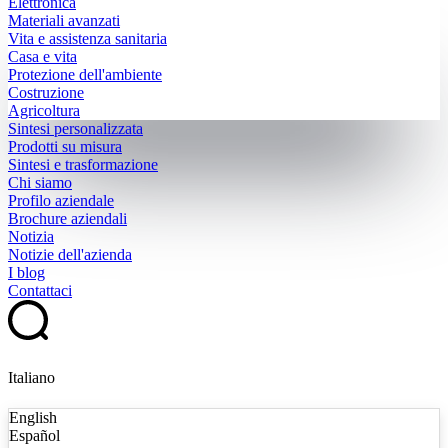
Elettronica
Materiali avanzati
Vita e assistenza sanitaria
Casa e vita
Protezione dell'ambiente
Costruzione
Agricoltura
Sintesi personalizzata
Prodotti su misura
Sintesi e trasformazione
Chi siamo
Profilo aziendale
Brochure aziendali
Notizia
Notizie dell'azienda
I blog
Contattaci
Italiano
English
Español