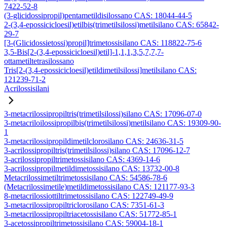
7422-52-8
(3-glicidossipropil)pentametildisilossano CAS: 18044-44-5
2-(3,4-epossicicloesil)etilbis(trimetilsilossi)metilsilano CAS: 65842-
29-7
[3-(Glicidossietossi)propil]trimetossisilano CAS: 118822-75-6
3,5-Bis[2-(3,4-epossicicloesil)etil]-1,1,1,3,5,7,7,7-
ottametiltetrasilossano
Tris[2-(3,4-epossicicloesil)etildimetilsilossi]metilsilano CAS:
121239-71-2
Acrilossisilani
3-metacrilossipropiltris(trimetilsilossi)silano CAS: 17096-07-0
3-metacriloilossipropilbis(trimetilsilossi)metilsilano CAS: 19309-90-
1
3-metacrilossipropildimetilclorosilano CAS: 24636-31-5
3-acrilossipropiltris(trimetilsilossi)silano CAS: 17096-12-7
3-acrilossipropiltrimetossisilano CAS: 4369-14-6
3-acrilossipropilmetildimetossisilano CAS: 13732-00-8
Metacrilossimetiltrimetossisilano CAS: 54586-78-6
(Metacrilossimetile)metildimetossisilano CAS: 121177-93-3
8-metacrilossiottiltrimetossisilano CAS: 122749-49-9
3-metacrilossipropiltriclorosilano CAS: 7351-61-3
3-metacrilossipropiltriacetossisilano CAS: 51772-85-1
3-acetossipropiltrimetossisilano CAS: 59004-18-1