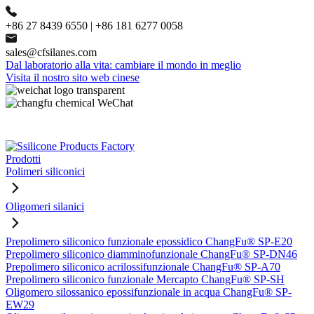
+86 27 8439 6550 | +86 181 6277 0058
sales@cfsilanes.com
Dal laboratorio alla vita: cambiare il mondo in meglio
Visita il nostro sito web cinese
Prodotti
Polimeri siliconici
Oligomeri silanici
Prepolimero siliconico funzionale epossidico ChangFu® SP-E20
Prepolimero siliconico diamminofunzionale ChangFu® SP-DN46
Prepolimero siliconico acrilossifunzionale ChangFu® SP-A70
Prepolimero siliconico funzionale Mercapto ChangFu® SP-SH
Oligomero silossanico epossifunzionale in acqua ChangFu® SP-
EW29