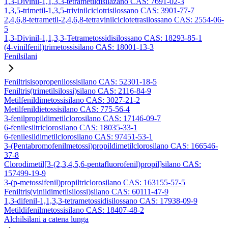
1,3-Divinil-1,1,3,3-tetrametildisilazano CAS: 7691-02-3
1,3,5-trimetil-1,3,5-trivinilciclotrisilossano CAS: 3901-77-7
2,4,6,8-tetrametil-2,4,6,8-tetravinilciclotetrasilossano CAS: 2554-06-
5
1,3-Divinil-1,1,3,3-Tetrametossidisilossano CAS: 18293-85-1
(4-vinilfenil)trimetossisilano CAS: 18001-13-3
Fenilsilani
Feniltrisisopropenilossisilano CAS: 52301-18-5
Feniltris(trimetilsilossi)silano CAS: 2116-84-9
Metilfenildimetossisilano CAS: 3027-21-2
Metilfenildietossisilano CAS: 775-56-4
3-fenilpropildimetilclorosilano CAS: 17146-09-7
6-fenilesiltriclorosilano CAS: 18035-33-1
6-fenilesildimetilclorosilano CAS: 97451-53-1
3-(Pentabromofenilmetossi)propildimetilclorosilano CAS: 166546-
37-8
Clorodimetil[3-(2,3,4,5,6-pentafluorofenil)propil]silano CAS:
157499-19-9
3-(p-metossifenil)propiltriclorosilano CAS: 163155-57-5
Feniltris(vinildimetilsilossi)silano CAS: 60111-47-9
1,3-difenil-1,1,3,3-tetrametossidisilossano CAS: 17938-09-9
Metildifenilmetossisilano CAS: 18407-48-2
Alchilsilani a catena lunga