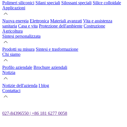
Polimeri siliconici
Silani speciali
Silossani speciali
Silice colloidale
Applicazioni
Nuova energia
Elettronica
Materiali avanzati
Vita e assistenza
sanitaria
Casa e vita
Protezione dell'ambiente
Costruzione
Agricoltura
Sintesi personalizzata
Prodotti su misura
Sintesi e trasformazione
Chi siamo
Profilo aziendale
Brochure aziendali
Notizia
Notizie dell'azienda
I blog
Contattaci
027-84396550 | +86 181 6277 0058