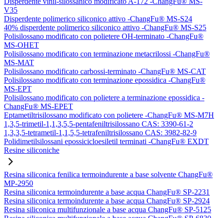
Disperdente vinil-silossanico modificato A-172 -ChangFu® MS-
V35
Disperdente polimerico siliconico attivo -ChangFu® MS-S24
40% disperdente polimerico siliconico attivo -ChangFu® MS-S25
Polisilossano modificato con polietere OH-terminato -ChangFu®
MS-OHET
Polisilossano modificato con terminazione metacrilossi -ChangFu®
MS-MAT
Polisilossano modificato carbossi-terminato -ChangFu® MS-CAT
Polisilossano modificato con terminazione epossidica -ChangFu®
MS-EPT
Polisilossano modificato con polietere a terminazione epossidica -
ChangFu® MS-EPET
Eptametiltrisilossano modificato con polietere -ChangFu® MS-M7H
1,3,5-trimetil-1,1,3,5,5-pentafeniltrisilossano CAS: 3390-61-2
1,3,3,5-tetrametil-1,1,5,5-tetrafeniltrisilossano CAS: 3982-82-9
Polidimetilsilossani epossicicloesiletil terminati -ChangFu® EXDT
Resine siliconiche
Resina siliconica fenilica termoindurente a base solvente ChangFu®
MP-2950
Resina siliconica termoindurente a base acqua ChangFu® SP-2231
Resina siliconica termoindurente a base acqua ChangFu® SP-2924
Resina siliconica multifunzionale a base acqua ChangFu® SP-5125