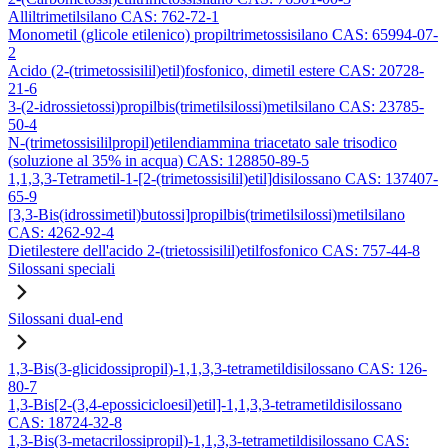
Alliltrimetilsilano CAS: 762-72-1
Monometil (glicole etilenico) propiltrimetossisilano CAS: 65994-07-
2
Acido (2-(trimetossisilil)etil)fosfonico, dimetil estere CAS: 20728-
21-6
3-(2-idrossietossi)propilbis(trimetilsilossi)metilsilano CAS: 23785-
50-4
N-(trimetossisililpropil)etilendiammina triacetato sale trisodico
(soluzione al 35% in acqua) CAS: 128850-89-5
1,1,3,3-Tetrametil-1-[2-(trimetossisilil)etil]disilossano CAS: 137407-
65-9
[3,3-Bis(idrossimetil)butossi]propilbis(trimetilsilossi)metilsilano
CAS: 4262-92-4
Dietilestere dell'acido 2-(trietossisilil)etilfosfonico CAS: 757-44-8
Silossani speciali
Silossani dual-end
1,3-Bis(3-glicidossipropil)-1,1,3,3-tetrametildisilossano CAS: 126-
80-7
1,3-Bis[2-(3,4-epossicicloesil)etil]-1,1,3,3-tetrametildisilossano
CAS: 18724-32-8
1,3-Bis(3-metacrilossipropil)-1,1,3,3-tetrametildisilossano CAS: