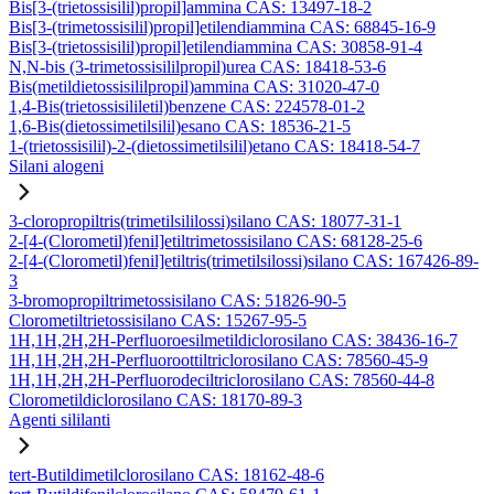
Bis[3-(trietossisilil)propil]ammina CAS: 13497-18-2
Bis[3-(trimetossisilil)propil]etilendiammina CAS: 68845-16-9
Bis[3-(trietossisilil)propil]etilendiammina CAS: 30858-91-4
N,N-bis (3-trimetossisililpropil)urea CAS: 18418-53-6
Bis(metildietossisililpropil)ammina CAS: 31020-47-0
1,4-Bis(trietossisililetil)benzene CAS: 224578-01-2
1,6-Bis(dietossimetilsilil)esano CAS: 18536-21-5
1-(trietossisilil)-2-(dietossimetilsilil)etano CAS: 18418-54-7
Silani alogeni
3-cloropropiltris(trimetilsililossi)silano CAS: 18077-31-1
2-[4-(Clorometil)fenil]etiltrimetossisilano CAS: 68128-25-6
2-[4-(Clorometil)fenil]etiltris(trimetilsilossi)silano CAS: 167426-89-
3
3-bromopropiltrimetossisilano CAS: 51826-90-5
Clorometiltrietossisilano CAS: 15267-95-5
1H,1H,2H,2H-Perfluoroesilmetildiclorosilano CAS: 38436-16-7
1H,1H,2H,2H-Perfluoroottiltriclorosilano CAS: 78560-45-9
1H,1H,2H,2H-Perfluorodeciltriclorosilano CAS: 78560-44-8
Clorometildiclorosilano CAS: 18170-89-3
Agenti sililanti
tert-Butildimetilclorosilano CAS: 18162-48-6