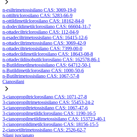
n-esiltrimetossisilano CAS: 3069-19-0
n-ottiltriclorosilano CAS: 5283-66-9
n-ottildimetilclorosilano CAS: 18162-84-0
n-dodecildimetilclorosilano CAS: 66604-31-7
n-ottadeciltriclorosilano CAS: 112-04-9
n-esadeciltrimetossisilano CAS: 16415-12-6
n-ottadeciltrimetossisilano CAS: 3069-42-9
n-ottadeciltrietossisilano CAS: 7399-00-0
n-ottadecildimetilclorosilano CAS: 18643-08-8
n-ottadecildiisobutilclorosilano CAS: 162578-86-1
n-Butildimetilmetossisilano CAS: 64712-50-1
n-Butildimetilclorosilano CAS: 1000-50-6
n-Butiltrimetossisilano CAS: 1067-57-8
Cianosilani
3-cianopropiltriclorosilano CAS: 1071-27-8
3-cianopropiltrimetossisilano CAS: 55453-24-2
3-cianopropiltrietossisilano CAS: 1067-47-6
3-cianopropilmetildiclorosilano CAS: 1190-16-5
3-cianopropilmetildimetossisilano CAS: 153723-40-1
3-cianopropildimetilclorosilano CAS: 18156-15-5
2-cianoetiltrimetossisilano CAS: 2526-62-7
Silani isocianato