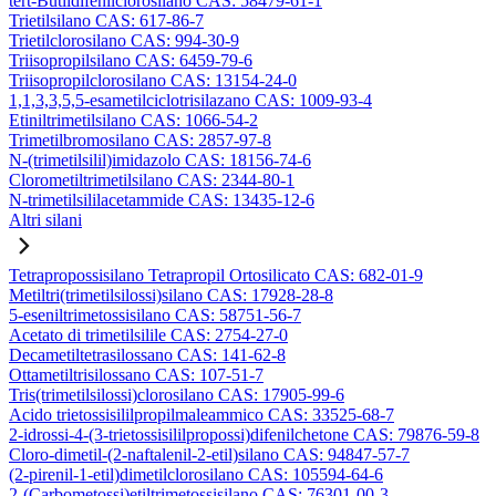
tert-Butildifenilclorosilano CAS: 58479-61-1
Trietilsilano CAS: 617-86-7
Trietilclorosilano CAS: 994-30-9
Triisopropilsilano CAS: 6459-79-6
Triisopropilclorosilano CAS: 13154-24-0
1,1,3,3,5,5-esametilciclotrisilazano CAS: 1009-93-4
Etiniltrimetilsilano CAS: 1066-54-2
Trimetilbromosilano CAS: 2857-97-8
N-(trimetilsilil)imidazolo CAS: 18156-74-6
Clorometiltrimetilsilano CAS: 2344-80-1
N-trimetilsililacetammide CAS: 13435-12-6
Altri silani
Tetrapropossisilano Tetrapropil Ortosilicato CAS: 682-01-9
Metiltri(trimetilsilossi)silano CAS: 17928-28-8
5-eseniltrimetossisilano CAS: 58751-56-7
Acetato di trimetilsilile CAS: 2754-27-0
Decametiltetrasilossano CAS: 141-62-8
Ottametiltrisilossano CAS: 107-51-7
Tris(trimetilsilossi)clorosilano CAS: 17905-99-6
Acido trietossisililpropilmaleammico CAS: 33525-68-7
2-idrossi-4-(3-trietossisililpropossi)difenilchetone CAS: 79876-59-8
Cloro-dimetil-(2-naftalenil-2-etil)silano CAS: 94847-57-7
(2-pirenil-1-etil)dimetilclorosilano CAS: 105594-64-6
2-(Carbometossi)etiltrimetossisilano CAS: 76301-00-3