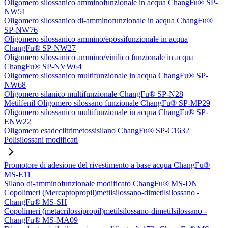
Oligomero silossanico amminofunzionale in acqua ChangFu® SP-
NW51
Oligomero silossanico di-amminofunzionale in acqua ChangFu®
SP-NW76
Oligomero silossanico ammino/epossifunzionale in acqua
ChangFu® SP-NW27
Oligomero silossanico ammino/vinilico funzionale in acqua
ChangFu® SP-NVW64
Oligomero silossanico multifunzionale in acqua ChangFu® SP-
NW68
Oligomero silanico multifunzionale ChangFu® SP-N28
Metilfenil Oligomero silossano funzionale ChangFu® SP-MP29
Oligomero silossanico multifunzionale in acqua ChangFu® SP-
ENW22
Oligomero esadeciltrimetossisilano ChangFu® SP-C1632
Polisilossani modificati
Promotore di adesione del rivestimento a base acqua ChangFu®
MS-E11
Silano di-amminofunzionale modificato ChangFu® MS-DN
Copolimeri (Mercaptopropil)metilsilossano-dimetilsilossano -
ChangFu® MS-SH
Copolimeri (metacrilossipropil)metilsilossano-dimetilsilossano -
ChangFu® MS-MA09