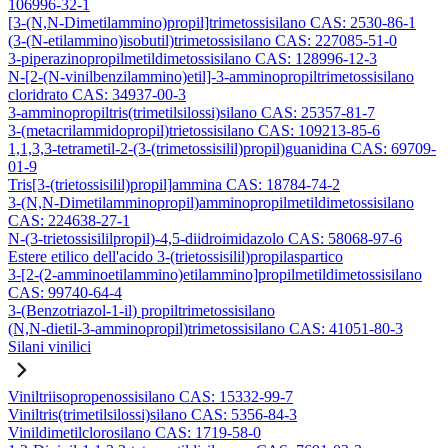
106996-32-1
[3-(N,N-Dimetilammino)propil]trimetossisilano CAS: 2530-86-1
(3-(N-etilammino)isobutil)trimetossisilano CAS: 227085-51-0
3-piperazinopropilmetildimetossisilano CAS: 128996-12-3
N-[2-(N-vinilbenzilammino)etil]-3-amminopropiltrimetossisilano
cloridrato CAS: 34937-00-3
3-amminopropiltris(trimetilsilossi)silano CAS: 25357-81-7
3-(metacrilammidopropil)trietossisilano CAS: 109213-85-6
1,1,3,3-tetrametil-2-(3-(trimetossisilil)propil)guanidina CAS: 69709-
01-9
Tris[3-(trietossisilil)propil]ammina CAS: 18784-74-2
3-(N,N-Dimetilamminopropil)amminopropilmetildimetossisilano
CAS: 224638-27-1
N-(3-trietossisililpropil)-4,5-diidroimidazolo CAS: 58068-97-6
Estere etilico dell'acido 3-(trietossisilil)propilaspartico
3-[2-(2-amminoetilammino)etilammino]propilmetildimetossisilano
CAS: 99740-64-4
3-(Benzotriazol-1-il) propiltrimetossisilano
(N,N-dietil-3-amminopropil)trimetossisilano CAS: 41051-80-3
Silani vinilici
Viniltriisopropenossisilano CAS: 15332-99-7
Viniltris(trimetilsilossi)silano CAS: 5356-84-3
Vinildimetilclorosilano CAS: 1719-58-0