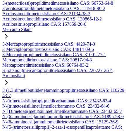
3-(metacrilossi)propildimetilmetossisilano CAS: 66753-64-8
3-acrilossipropildimetilmetossisilano CAS: 111918-90-2
Acrilossimetiltrimetossisilano CAS: 21134-38-3
Acrilossimetilmetildimetossisilano CAS: 130865-12-2
Acrilossitriisopropilsilano CAS: 157859-20-6
Mercapto Silani
3-Mercaptopropiltrimetossisilano CAS: 4420-74-0
3-Mercaptopropiltrietossisilano CAS: 14814-09-6
3-Mercaptopropilmetildimetossisilano CAS: 31001-77-1
Mercaptometiltrimetossisilano CAS: 30817-94-8
Mercaptometiltrietossisilano CAS: 60764-83-2
S-(ottanoil)mercaptopropiltrietossisilano CAS: 220727-26-4
Aminosilani
3-(1,3-dimetilbutilidene)amminopropiltrietossisilano CAS: 116229-
43-7
N-(trimetossisililpropil)metilcarbammato CAS: 23432-62-4
N-(trimetossisililmetil)metilcarbammato CAS: 23432-64-6
N-[Dimetossi(metil)sililmetil]metilcarbammato CAS: 23432-65-7
N-(6-amminoesil)amminopropiltrimetossisilano CAS: 51895-58-0
N-(6-amminoesil)amminometiltrietossisilano CAS: 15129-36-9
N-[5-(trimetossisililpropil)-2-aza-1-ossopentil]caprolattame CAS: