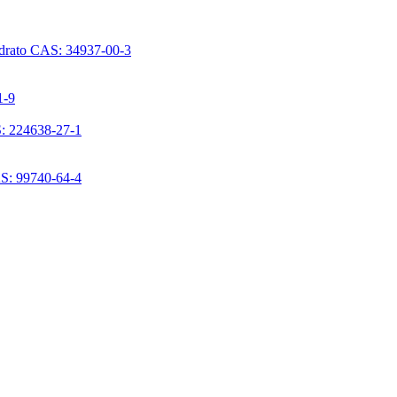
ridrato CAS: 34937-00-3
1-9
S: 224638-27-1
AS: 99740-64-4