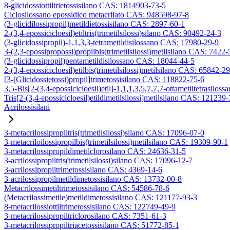
8-glicidossiottiltrietossisilano CAS: 1814903-73-5
Ciclosilossano epossidico metacrilato CAS: 948598-97-8
(3-glicidilossipropil)metildietossisilano CAS: 2897-60-1
2-(3,4-epossicicloesil)etiltris(trimetilsilossi)silano CAS: 90492-24-3
(3-glicidossipropil)-1,1,3,3-tetrametildisilossano CAS: 17980-29-9
3-(2,3-epossipropossi)propilbis(trimetilsilossi)metilsilano CAS: 7422-
(3-glicidossipropil)pentametildisilossano CAS: 18044-44-5
2-(3,4-epossicicloesil)etilbis(trimetilsilossi)metilsilano CAS: 65842-2
[3-(Glicidossietossi)propil]trimetossisilano CAS: 118822-75-6
3,5-Bis[2-(3,4-epossicicloesil)etil]-1,1,1,3,5,7,7,7-ottametiltetrasiloss
Tris[2-(3,4-epossicicloesil)etildimetilsilossi]metilsilano CAS: 121239
Acrilossisilani
3-metacrilossipropiltris(trimetilsilossi)silano CAS: 17096-07-0
3-metacriloilossipropilbis(trimetilsilossi)metilsilano CAS: 19309-90-1
3-metacrilossipropildimetilclorosilano CAS: 24636-31-5
3-acrilossipropiltris(trimetilsilossi)silano CAS: 17096-12-7
3-acrilossipropiltrimetossisilano CAS: 4369-14-6
3-acrilossipropilmetildimetossisilano CAS: 13732-00-8
Metacrilossimetiltrimetossisilano CAS: 54586-78-6
(Metacrilossimetile)metildimetossisilano CAS: 121177-93-3
8-metacrilossiottiltrimetossisilano CAS: 122749-49-9
3-metacrilossipropiltriclorosilano CAS: 7351-61-3
3-metacrilossipropiltriacetossisilano CAS: 51772-85-1