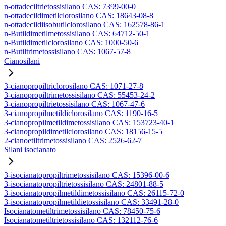
n-ottadeciltrietossisilano CAS: 7399-00-0
n-ottadecildimetilclorosilano CAS: 18643-08-8
n-ottadecildiisobutilclorosilano CAS: 162578-86-1
n-Butildimetilmetossisilano CAS: 64712-50-1
n-Butildimetilclorosilano CAS: 1000-50-6
n-Butiltrimetossisilano CAS: 1067-57-8
Cianosilani
3-cianopropiltriclorosilano CAS: 1071-27-8
3-cianopropiltrimetossisilano CAS: 55453-24-2
3-cianopropiltrietossisilano CAS: 1067-47-6
3-cianopropilmetildiclorosilano CAS: 1190-16-5
3-cianopropilmetildimetossisilano CAS: 153723-40-1
3-cianopropildimetilclorosilano CAS: 18156-15-5
2-cianoetiltrimetossisilano CAS: 2526-62-7
Silani isocianato
3-isocianatopropiltrimetossisilano CAS: 15396-00-6
3-isocianatopropiltrietossisilano CAS: 24801-88-5
3-isocianatopropilmetildimetossisilano CAS: 26115-72-0
3-isocianatopropilmetildietossisilano CAS: 33491-28-0
Isocianatometiltrimetossisilano CAS: 78450-75-6
Isocianatometiltrietossisilano CAS: 132112-76-6