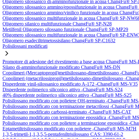
Oligomero silossanico di-amminofunzionale in acqua ChangFu® S
Oligomero silossanico ammino/epossifunzionale in acqua ChangF
Oligomero silossanico ammino/vinilico funzionale in acqua Chan
Oligomero silossanico multifunzionale in acqua ChangFu® SP-NW6
Oligomero silanico multifunzionale ChangFu® SP-N28
Metilfenil Oligomero silossano funzionale ChangFu® SP-MP29
Oligomero silossanico multifunzionale in acqua ChangFu® SP-ENW
Oligomero esadeciltrimetossisilano ChangFu® SP-C1632
Polisilossani modificati
Promotore di adesione del rivestimento a base acqua ChangFu® MS
Silano di-amminofunzionale modificato ChangFu® MS-DN
Copolimeri (Mercaptopropil)metilsilossano-dimetilsilossano -Chan
Copolimeri (metacrilossipropil)metilsilossano-dimetilsilossano -
Disperdente vinil-silossanico modificato A-172 -ChangFu® MS-V35
Disperdente polimerico siliconico attivo -ChangFu® MS-S24
40% disperdente polimerico siliconico attivo -ChangFu® MS-S25
Polisilossano modificato con polietere OH-terminato -ChangFu® 
Polisilossano modificato con terminazione metacrilossi -ChangFu
Polisilossano modificato carbossi-terminato -ChangFu® MS-CAT
Polisilossano modificato con terminazione epossidica -ChangFu® 
Polisilossano modificato con polietere a terminazione epossidica 
Eptametiltrisilossano modificato con polietere -ChangFu® MS-M7H
1,3,5-trimetil-1,1,3,5,5-pentafeniltrisilossano CAS: 3390-61-2