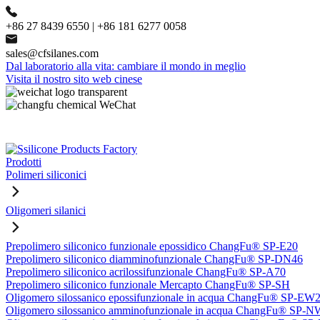
+86 27 8439 6550 | +86 181 6277 0058
sales@cfsilanes.com
Dal laboratorio alla vita: cambiare il mondo in meglio
Visita il nostro sito web cinese
Prodotti
Polimeri siliconici
Oligomeri silanici
Prepolimero siliconico funzionale epossidico ChangFu® SP-E20
Prepolimero siliconico diamminofunzionale ChangFu® SP-DN46
Prepolimero siliconico acrilossifunzionale ChangFu® SP-A70
Prepolimero siliconico funzionale Mercapto ChangFu® SP-SH
Oligomero silossanico epossifunzionale in acqua ChangFu® SP-EW
Oligomero silossanico amminofunzionale in acqua ChangFu® SP-