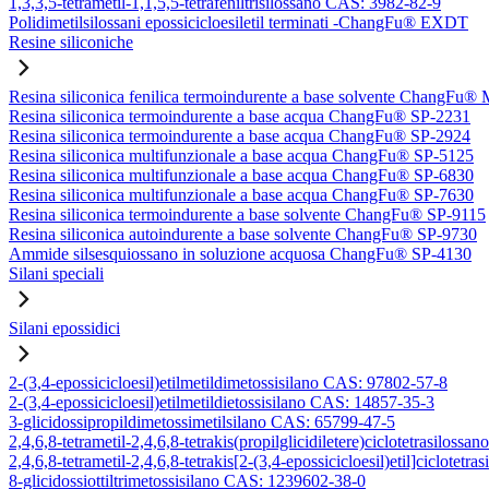
1,3,3,5-tetrametil-1,1,5,5-tetrafeniltrisilossano CAS: 3982-82-9
Polidimetilsilossani epossicicloesiletil terminati -ChangFu® EXDT
Resine siliconiche
Resina siliconica fenilica termoindurente a base solvente ChangFu®
Resina siliconica termoindurente a base acqua ChangFu® SP-2231
Resina siliconica termoindurente a base acqua ChangFu® SP-2924
Resina siliconica multifunzionale a base acqua ChangFu® SP-5125
Resina siliconica multifunzionale a base acqua ChangFu® SP-6830
Resina siliconica multifunzionale a base acqua ChangFu® SP-7630
Resina siliconica termoindurente a base solvente ChangFu® SP-9115
Resina siliconica autoindurente a base solvente ChangFu® SP-9730
Ammide silsesquiossano in soluzione acquosa ChangFu® SP-4130
Silani speciali
Silani epossidici
2-(3,4-epossicicloesil)etilmetildimetossisilano CAS: 97802-57-8
2-(3,4-epossicicloesil)etilmetildietossisilano CAS: 14857-35-3
3-glicidossipropildimetossimetilsilano CAS: 65799-47-5
2,4,6,8-tetrametil-2,4,6,8-tetrakis(propilglicidiletere)ciclotetrasilos
2,4,6,8-tetrametil-2,4,6,8-tetrakis[2-(3,4-epossicicloesil)etil]ciclote
8-glicidossiottiltrimetossisilano CAS: 1239602-38-0