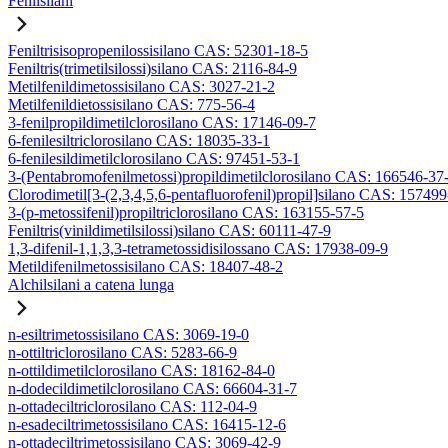
Fenilsilani
Feniltrisisopropenilossisilano CAS: 52301-18-5
Feniltris(trimetilsilossi)silano CAS: 2116-84-9
Metilfenildimetossisilano CAS: 3027-21-2
Metilfenildietossisilano CAS: 775-56-4
3-fenilpropildimetilclorosilano CAS: 17146-09-7
6-fenilesiltriclorosilano CAS: 18035-33-1
6-fenilesildimetilclorosilano CAS: 97451-53-1
3-(Pentabromofenilmetossi)propildimetilclorosilano CAS: 166546-37
Clorodimetil[3-(2,3,4,5,6-pentafluorofenil)propil]silano CAS: 15749
3-(p-metossifenil)propiltriclorosilano CAS: 163155-57-5
Feniltris(vinildimetilsilossi)silano CAS: 60111-47-9
1,3-difenil-1,1,3,3-tetrametossidisilossano CAS: 17938-09-9
Metildifenilmetossisilano CAS: 18407-48-2
Alchilsilani a catena lunga
n-esiltrimetossisilano CAS: 3069-19-0
n-ottiltriclorosilano CAS: 5283-66-9
n-ottildimetilclorosilano CAS: 18162-84-0
n-dodecildimetilclorosilano CAS: 66604-31-7
n-ottadeciltriclorosilano CAS: 112-04-9
n-esadeciltrimetossisilano CAS: 16415-12-6
n-ottadeciltrimetossisilano CAS: 3069-42-9