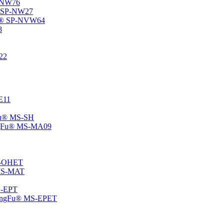
P-NW76
u® SP-NW27
gFu® SP-NVW64
8
22
-E11
gFu® MS-SH
ChangFu® MS-MA09
MS-OHET
® MS-MAT
MS-EPT
-ChangFu® MS-EPET