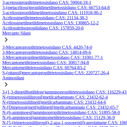
3-acetossipropiltrimetossisilano CAS: 59004-18-1
3-(metacrilossi)propildimetilmetossisilano CAS: 66753-64-8
3-acrilossipropildimetilmetossisilano CAS: 111918-90-2
Acrilossimetiltrimetossisilano CAS: 21134-38-3
Acrilossimetilmetildimetossisilano CAS: 130865-12-2
Acrilossitriisopropilsilano CAS: 157859-20-6
Mercapto Silani
3-Mercaptopropiltrimetossisilano CAS: 4420-74-0
3-Mercaptopropiltrietossisilano CAS: 14814-09-6
3-Mercaptopropilmetildimetossisilano CAS: 31001-77-1
Mercaptometiltrimetossisilano CAS: 30817-94-8
Mercaptometiltrietossisilano CAS: 60764-83-2
S-(ottanoil)mercaptopropiltrietossisilano CAS: 220727-26-4
Aminosilani
3-(1,3-dimetilbutilidene)amminopropiltrietossisilano CAS: 116229-43
N-(trimetossisililpropil)metilcarbammato CAS: 23432-62-4
N-(trimetossisililmetil)metilcarbammato CAS: 23432-64-6
N-[Dimetossi(metil)sililmetil]metilcarbammato CAS: 23432-65-7
N-(6-amminoesil)amminopropiltrimetossisilano CAS: 51895-58-0
N-(6-amminoesil)amminometiltrietossisilano CAS: 15129-36-9
N-[5-(trimetossisililpropil)-2-aza-1-ossopentil]caprolattame CAS: 10