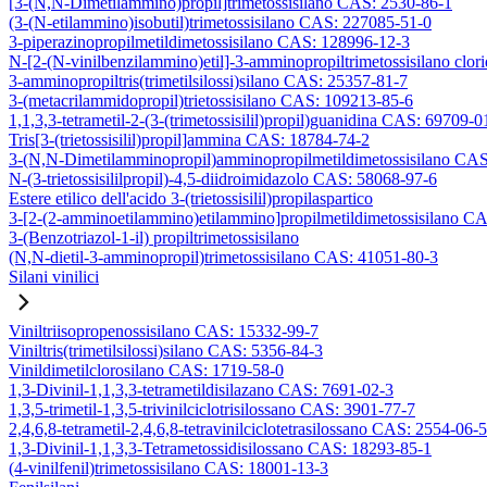
[3-(N,N-Dimetilammino)propil]trimetossisilano CAS: 2530-86-1
(3-(N-etilammino)isobutil)trimetossisilano CAS: 227085-51-0
3-piperazinopropilmetildimetossisilano CAS: 128996-12-3
N-[2-(N-vinilbenzilammino)etil]-3-amminopropiltrimetossisilano clo
3-amminopropiltris(trimetilsilossi)silano CAS: 25357-81-7
3-(metacrilammidopropil)trietossisilano CAS: 109213-85-6
1,1,3,3-tetrametil-2-(3-(trimetossisilil)propil)guanidina CAS: 69709-0
Tris[3-(trietossisilil)propil]ammina CAS: 18784-74-2
3-(N,N-Dimetilamminopropil)amminopropilmetildimetossisilano CA
N-(3-trietossisililpropil)-4,5-diidroimidazolo CAS: 58068-97-6
Estere etilico dell'acido 3-(trietossisilil)propilaspartico
3-[2-(2-amminoetilammino)etilammino]propilmetildimetossisilano C
3-(Benzotriazol-1-il) propiltrimetossisilano
(N,N-dietil-3-amminopropil)trimetossisilano CAS: 41051-80-3
Silani vinilici
Viniltriisopropenossisilano CAS: 15332-99-7
Viniltris(trimetilsilossi)silano CAS: 5356-84-3
Vinildimetilclorosilano CAS: 1719-58-0
1,3-Divinil-1,1,3,3-tetrametildisilazano CAS: 7691-02-3
1,3,5-trimetil-1,3,5-trivinilciclotrisilossano CAS: 3901-77-7
2,4,6,8-tetrametil-2,4,6,8-tetravinilciclotetrasilossano CAS: 2554-06-5
1,3-Divinil-1,1,3,3-Tetrametossidisilossano CAS: 18293-85-1
(4-vinilfenil)trimetossisilano CAS: 18001-13-3