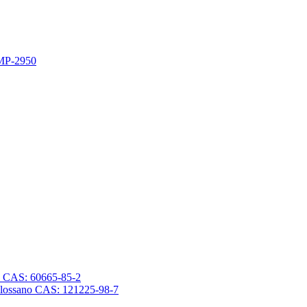
 MP-2950
sano CAS: 60665-85-2
trasilossano CAS: 121225-98-7