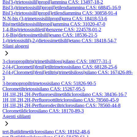
Bis[3-(trietossisilil)propil]ammina CAS: 13497-18-2
Bis[3-(trimetossisilil)propil]etilendiammina CAS: 68845-16-9
Bis[3-(trietossisilil)propil]etilendiammina CAS: 30858-91-4
N,N-bis (3-trimetossisililpropil)urea CAS: 18418-53-6
Bis(metildietossisililpropil)ammina CAS: 31020-47-0
1,4-Bis(trietossisililetil)benzene CAS: 224578-01-2
1,6-Bis(dietossimetilsilil)esano CAS: 18536-21-5
1-(trietossisilil)-2-(dietossimetilsilil)etano CAS: 18418-54-7
Silani alogeni
3-cloropropiltris(trimetilsililossi)silano CAS: 18077-31-1
2-[4-(Clorometil)fenil]etiltrimetossisilano CAS: 68128-25-6
2-[4-(Clorometil)fenil]etiltris(trimetilsilossi)silano CAS: 167426-89-
3
3-bromopropiltrimetossisilano CAS: 51826-90-5
Clorometiltrietossisilano CAS: 15267-95-5
1H,1H,2H,2H-Perfluoroesilmetildiclorosilano CAS: 38436-16-7
1H,1H,2H,2H-Perfluoroottiltriclorosilano CAS: 78560-45-9
1H,1H,2H,2H-Perfluorodeciltriclorosilano CAS: 78560-44-8
Clorometildiclorosilano CAS: 18170-89-3
Agenti sililanti
tert-Butildimetilclorosilano CAS: 18162-48-6