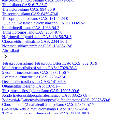
tert-Butildifenilclorosilano CAS: 58479-61-1
Trietilsilano CAS: 617-86-7
Trietilclorosilano CAS: 994-30-9
Triisopropilsilano CAS: 6459-79-6
Triisopropilclorosilano CAS: 13154-24-0
1,1,3,3,5,5-esametilciclotrisilazano CAS: 1009-93-4
Etiniltrimetilsilano CAS: 1066-54-2
Trimetilbromosilano CAS: 2857-97-8
N-(trimetilsilil)imidazolo CAS: 18156-74-6
Clorometiltrimetilsilano CAS: 2344-80-1
N-trimetilsililacetammide CAS: 13435-12-6
Altri silani
Tetrapropossisilano Tetrapropil Ortosilicato CAS: 682-01-9
Metiltri(trimetilsilossi)silano CAS: 17928-28-8
5-eseniltrimetossisilano CAS: 58751-56-7
Acetato di trimetilsilile CAS: 2754-27-0
Decametiltetrasilossano CAS: 141-62-8
Ottametiltrisilossano CAS: 107-51-7
Tris(trimetilsilossi)clorosilano CAS: 17905-99-6
Acido trietossisililpropilmaleammico CAS: 33525-68-7
2-idrossi-4-(3-trietossisililpropossi)difenilchetone CAS: 79876-59-8
Cloro-dimetil-(2-naftalenil-2-etil)silano CAS: 94847-57-7
(2-pirenil-1-etil)dimetilclorosilano CAS: 105594-64-6
2-(Carbometossi)etiltrimetossisilano CAS: 76301-00-3