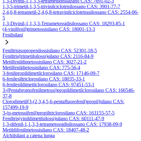
1,3-Divinil-1,1,3,3-tetrametildisilazano CAS: 7691-02-3
1,3,5-trimetil-1,3,5-trivinilciclotrisilossano CAS: 3901-77-7
2,4,6,8-tetrametil-2,4,6,8-tetravinilciclotetrasilossano CAS: 2554-06-
5
1,3-Divinil-1,1,3,3-Tetrametossidisilossano CAS: 18293-85-1
(4-vinilfenil)trimetossisilano CAS: 18001-13-3
Fenilsilani
Feniltrisisopropenilossisilano CAS: 52301-18-5
Feniltris(trimetilsilossi)silano CAS: 2116-84-9
Metilfenildimetossisilano CAS: 3027-21-2
Metilfenildietossisilano CAS: 775-56-4
3-fenilpropildimetilclorosilano CAS: 17146-09-7
6-fenilesiltriclorosilano CAS: 18035-33-1
6-fenilesildimetilclorosilano CAS: 97451-53-1
3-(Pentabromofenilmetossi)propildimetilclorosilano CAS: 166546-
37-8
Clorodimetil[3-(2,3,4,5,6-pentafluorofenil)propil]silano CAS:
157499-19-9
3-(p-metossifenil)propiltriclorosilano CAS: 163155-57-5
Feniltris(vinildimetilsilossi)silano CAS: 60111-47-9
1,3-difenil-1,1,3,3-tetrametossidisilossano CAS: 17938-09-9
Metildifenilmetossisilano CAS: 18407-48-2
Alchilsilani a catena lunga