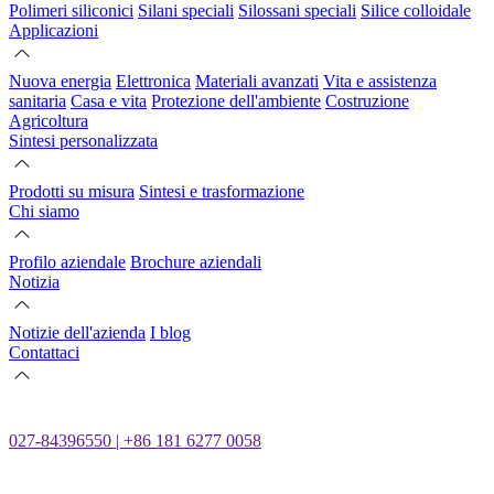
Polimeri siliconici
Silani speciali
Silossani speciali
Silice colloidale
Applicazioni
Nuova energia
Elettronica
Materiali avanzati
Vita e assistenza
sanitaria
Casa e vita
Protezione dell'ambiente
Costruzione
Agricoltura
Sintesi personalizzata
Prodotti su misura
Sintesi e trasformazione
Chi siamo
Profilo aziendale
Brochure aziendali
Notizia
Notizie dell'azienda
I blog
Contattaci
027-84396550 | +86 181 6277 0058