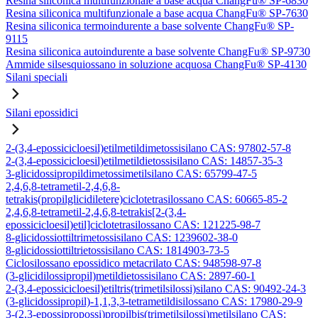
Resina siliconica multifunzionale a base acqua ChangFu® SP-6830
Resina siliconica multifunzionale a base acqua ChangFu® SP-7630
Resina siliconica termoindurente a base solvente ChangFu® SP-
9115
Resina siliconica autoindurente a base solvente ChangFu® SP-9730
Ammide silsesquiossano in soluzione acquosa ChangFu® SP-4130
Silani speciali
Silani epossidici
2-(3,4-epossicicloesil)etilmetildimetossisilano CAS: 97802-57-8
2-(3,4-epossicicloesil)etilmetildietossisilano CAS: 14857-35-3
3-glicidossipropildimetossimetilsilano CAS: 65799-47-5
2,4,6,8-tetrametil-2,4,6,8-
tetrakis(propilglicidiletere)ciclotetrasilossano CAS: 60665-85-2
2,4,6,8-tetrametil-2,4,6,8-tetrakis[2-(3,4-
epossicicloesil)etil]ciclotetrasilossano CAS: 121225-98-7
8-glicidossiottiltrimetossisilano CAS: 1239602-38-0
8-glicidossiottiltrietossisilano CAS: 1814903-73-5
Ciclosilossano epossidico metacrilato CAS: 948598-97-8
(3-glicidilossipropil)metildietossisilano CAS: 2897-60-1
2-(3,4-epossicicloesil)etiltris(trimetilsilossi)silano CAS: 90492-24-3
(3-glicidossipropil)-1,1,3,3-tetrametildisilossano CAS: 17980-29-9
3-(2,3-epossipropossi)propilbis(trimetilsilossi)metilsilano CAS: