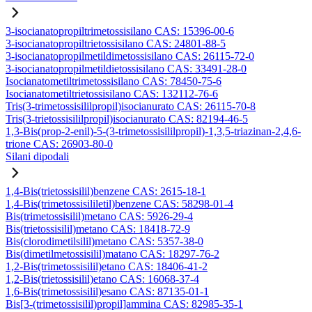
3-isocianatopropiltrimetossisilano CAS: 15396-00-6
3-isocianatopropiltrietossisilano CAS: 24801-88-5
3-isocianatopropilmetildimetossisilano CAS: 26115-72-0
3-isocianatopropilmetildietossisilano CAS: 33491-28-0
Isocianatometiltrimetossisilano CAS: 78450-75-6
Isocianatometiltrietossisilano CAS: 132112-76-6
Tris(3-trimetossisililpropil)isocianurato CAS: 26115-70-8
Tris(3-trietossisililpropil)isocianurato CAS: 82194-46-5
1,3-Bis(prop-2-enil)-5-(3-trimetossisililpropil)-1,3,5-triazinan-2,4,6-
trione CAS: 26903-80-0
Silani dipodali
1,4-Bis(trietossisilil)benzene CAS: 2615-18-1
1,4-Bis(trimetossisililetil)benzene CAS: 58298-01-4
Bis(trimetossisilil)metano CAS: 5926-29-4
Bis(trietossisilil)metano CAS: 18418-72-9
Bis(clorodimetilsilil)metano CAS: 5357-38-0
Bis(dimetilmetossisilil)matano CAS: 18297-76-2
1,2-Bis(trimetossisilil)etano CAS: 18406-41-2
1,2-Bis(trietossisilil)etano CAS: 16068-37-4
1,6-Bis(trimetossisilil)esano CAS: 87135-01-1
Bis[3-(trimetossisilil)propil]ammina CAS: 82985-35-1