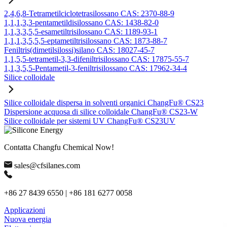
2,4,6,8-Tetrametilciclotetrasilossano CAS: 2370-88-9
1,1,1,3,3-pentametildisilossano CAS: 1438-82-0
1,1,3,3,5,5-esametiltrisilossano CAS: 1189-93-1
1,1,1,3,5,5,5-eptametiltrisilossano CAS: 1873-88-7
Feniltris(dimetilsilossi)silano CAS: 18027-45-7
1,1,5,5-tetrametil-3,3-difeniltrisilossano CAS: 17875-55-7
1,1,3,5,5-Pentametil-3-feniltrisilossano CAS: 17962-34-4
Silice colloidale
Silice colloidale dispersa in solventi organici ChangFu® CS23
Dispersione acquosa di silice colloidale ChangFu® CS23-W
Silice colloidale per sistemi UV ChangFu® CS23UV
Contatta Changfu Chemical Now!
sales@cfsilanes.com
+86 27 8439 6550 | +86 181 6277 0058
Applicazioni
Nuova energia