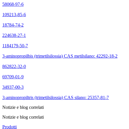
58068-97-6
109213-85-6
18784-74-2
224638-27-1
1184179-50-7
3-aminopropilbis (trimetilsilossia) CAS metilsilano: 42292-18-2
862822-32-0
69709-01-9
34937-00-3
3-aminopropiltris (trimetilsilossia) CAS silano: 25357-81-7
Notizie e blog correlati
Notizie e blog correlati
Prodotti