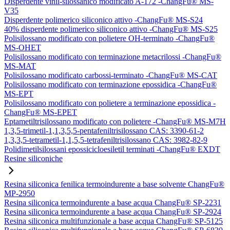
Disperdente vinil-silossanico modificato A-172 -ChangFu® MS-
V35
Disperdente polimerico siliconico attivo -ChangFu® MS-S24
40% disperdente polimerico siliconico attivo -ChangFu® MS-S25
Polisilossano modificato con polietere OH-terminato -ChangFu®
MS-OHET
Polisilossano modificato con terminazione metacrilossi -ChangFu®
MS-MAT
Polisilossano modificato carbossi-terminato -ChangFu® MS-CAT
Polisilossano modificato con terminazione epossidica -ChangFu®
MS-EPT
Polisilossano modificato con polietere a terminazione epossidica -
ChangFu® MS-EPET
Eptametiltrisilossano modificato con polietere -ChangFu® MS-M7H
1,3,5-trimetil-1,1,3,5,5-pentafeniltrisilossano CAS: 3390-61-2
1,3,3,5-tetrametil-1,1,5,5-tetrafeniltrisilossano CAS: 3982-82-9
Polidimetilsilossani epossicicloesiletil terminati -ChangFu® EXDT
Resine siliconiche
Resina siliconica fenilica termoindurente a base solvente ChangFu®
MP-2950
Resina siliconica termoindurente a base acqua ChangFu® SP-2231
Resina siliconica termoindurente a base acqua ChangFu® SP-2924
Resina siliconica multifunzionale a base acqua ChangFu® SP-5125