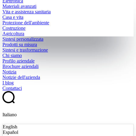
Elettronica
Materiali avanzati
Vita e assistenza sanitaria
Casa e vita
Protezione dell'ambiente
Costruzione
Agricoltura
Sintesi personalizzata
Prodotti su misura
Sintesi e trasformazione
Chi siamo
Profilo aziendale
Brochure aziendali
Notizia
Notizie dell'azienda
I blog
Contattaci
Italiano
English
Español