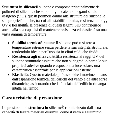
Struttura in silicone
Il silicone è composto principalmente da
polimeri di silicone, che sono lunghe catene di legami silicio-
ossigeno (SiO). questi polimeri danno alla struttura del silicone le
sue proprietà uniche, tra cui alta stabilità termica, resistenza ai raggi
UV e flessibilità. la presenza di questi legami SiO contribuisce
anche alla sua capacità di mantenere resistenza ed elasticità su una
vasta gamma di temperature.
Stabilità termica
Struttura: Il silicone può resistere a
temperature estreme senza perdere la sua integrità strutturale,
rendendolo ideale per l'uso sia in climi caldi che freddi.
Resistenza agli ultravioletti
La resistenza ai raggi UV del
silicone strutturale assicura che non si degradi o perda le sue
proprietà adesive quando è esposto alla luce solare, una
caratteristica essenziale per le applicazioni esterne.
Elasticità
: Questo materiale può assorbire i movimenti causati
dall'espansione termica, dai carichi del vento e da altre forze
dinamiche, assicurando che la facciata dell'edificio rimanga
intatta nel tempo.
Caratteristiche di prestazione
Le prestazioni di
struttura in silicone
È caratterizzato dalla sua
capacità di legare materiali dissimili, come il vetro e l'alluminio,