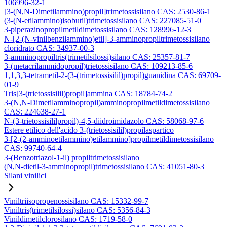
106996-32-1
[3-(N,N-Dimetilammino)propil]trimetossisilano CAS: 2530-86-1
(3-(N-etilammino)isobutil)trimetossisilano CAS: 227085-51-0
3-piperazinopropilmetildimetossisilano CAS: 128996-12-3
N-[2-(N-vinilbenzilammino)etil]-3-amminopropiltrimetossisilano
cloridrato CAS: 34937-00-3
3-amminopropiltris(trimetilsilossi)silano CAS: 25357-81-7
3-(metacrilammidopropil)trietossisilano CAS: 109213-85-6
1,1,3,3-tetrametil-2-(3-(trimetossisilil)propil)guanidina CAS: 69709-
01-9
Tris[3-(trietossisilil)propil]ammina CAS: 18784-74-2
3-(N,N-Dimetilamminopropil)amminopropilmetildimetossisilano
CAS: 224638-27-1
N-(3-trietossisililpropil)-4,5-diidroimidazolo CAS: 58068-97-6
Estere etilico dell'acido 3-(trietossisilil)propilaspartico
3-[2-(2-amminoetilammino)etilammino]propilmetildimetossisilano
CAS: 99740-64-4
3-(Benzotriazol-1-il) propiltrimetossisilano
(N,N-dietil-3-amminopropil)trimetossisilano CAS: 41051-80-3
Silani vinilici
Viniltriisopropenossisilano CAS: 15332-99-7
Viniltris(trimetilsilossi)silano CAS: 5356-84-3
Vinildimetilclorosilano CAS: 1719-58-0