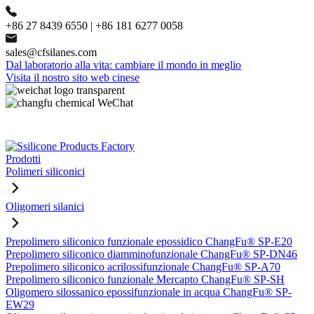
+86 27 8439 6550 | +86 181 6277 0058
sales@cfsilanes.com
Dal laboratorio alla vita: cambiare il mondo in meglio
Visita il nostro sito web cinese
Prodotti
Polimeri siliconici
Oligomeri silanici
Prepolimero siliconico funzionale epossidico ChangFu® SP-E20
Prepolimero siliconico diamminofunzionale ChangFu® SP-DN46
Prepolimero siliconico acrilossifunzionale ChangFu® SP-A70
Prepolimero siliconico funzionale Mercapto ChangFu® SP-SH
Oligomero silossanico epossifunzionale in acqua ChangFu® SP-
EW29