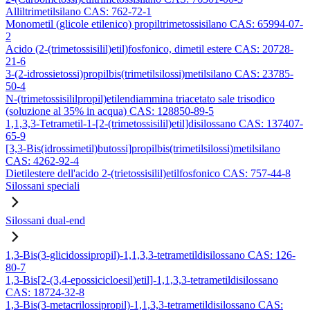
Alliltrimetilsilano CAS: 762-72-1
Monometil (glicole etilenico) propiltrimetossisilano CAS: 65994-07-
2
Acido (2-(trimetossisilil)etil)fosfonico, dimetil estere CAS: 20728-
21-6
3-(2-idrossietossi)propilbis(trimetilsilossi)metilsilano CAS: 23785-
50-4
N-(trimetossisililpropil)etilendiammina triacetato sale trisodico
(soluzione al 35% in acqua) CAS: 128850-89-5
1,1,3,3-Tetrametil-1-[2-(trimetossisilil)etil]disilossano CAS: 137407-
65-9
[3,3-Bis(idrossimetil)butossi]propilbis(trimetilsilossi)metilsilano
CAS: 4262-92-4
Dietilestere dell'acido 2-(trietossisilil)etilfosfonico CAS: 757-44-8
Silossani speciali
Silossani dual-end
1,3-Bis(3-glicidossipropil)-1,1,3,3-tetrametildisilossano CAS: 126-
80-7
1,3-Bis[2-(3,4-epossicicloesil)etil]-1,1,3,3-tetrametildisilossano
CAS: 18724-32-8
1,3-Bis(3-metacrilossipropil)-1,1,3,3-tetrametildisilossano CAS: