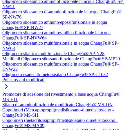
Oligomero silossanico amminofunzionale in acqua ChangFu® SP-
NW51
Oligomero silossanico di-amminofunzionale in acqua ChangFu®
SP-NW76
Oligomero silossanico ammino/epossifunzionale in acqua
ChangFu® SP-NW27
Oligomero silossanico ammino/vinilico funzionale in acqua
ChangFu® SP-NVW64
Oligomero silossanico multifunzionale in acqua ChangFu® SP-
NW68
Oligomero silanico multifunzionale ChangFu® SP-N28
Metilfenil Oligomero silossano funzionale ChangFu® SP-MP29
Oligomero silossanico multifunzionale in acqua ChangFu® SP-
ENW22
Oligomero esadeciltrimetossisilano ChangFu® SP-C1632
Polisilossani modificati
Promotore di adesione del rivestimento a base acqua ChangFu®
MS-E11
Silano di-amminofunzionale modificato ChangFu® MS-DN
Copolimeri (Mercaptopropil)metilsilossano-dimetilsilossano -
ChangFu® MS-SH
Copolimeri (metacrilossipropil)metilsilossano-dimetilsilossano -
ChangFu® MS-MA09