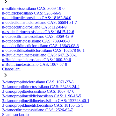
n-esiltrimetossisilano CAS: 3069-19-0
n-ottiltriclorosilano CAS: 5283-66-9
n-ottildimetilclorosilano CAS: 18162-84-0
n-dodecildimetilclorosilano CAS: 66604-31-7
n-ottadeciltriclorosilano CAS: 112-04-9
n-esadeciltrimetossisilano CAS: 16415-12-6
n-ottadeciltrimetossisilano CAS: 3069-42-9
n-ottadeciltrietossisilano CAS: 7399-00-0
n-ottadecildimetilclorosilano CAS: 18643-08-8
n-ottadecildiisobutilclorosilano CAS: 162578-86-1
n-Butildimetilmetossisilano CAS: 64712-50-1
n-Butildimetilclorosilano CAS: 1000-50-6
n-Butiltrimetossisilano CAS: 1067-57-8
Cianosilani
3-cianopropiltriclorosilano CAS: 1071-27-8
3-cianopropiltrimetossisilano CAS: 55453-24-2
3-cianopropiltrietossisilano CAS: 1067-47-6
3-cianopropilmetildiclorosilano CAS: 1190-16-5
3-cianopropilmetildimetossisilano CAS: 153723-40-1
3-cianopropildimetilclorosilano CAS: 18156-15-5
2-cianoetiltrimetossisilano CAS: 2526-62-7
Silani isocianato