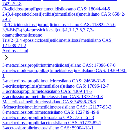
7422-52-8
(3-glicidossipropil)pentametildisilossano CAS: 18044-44-5
2-(3,4-epossicicloesil)etilbis(trimetilsilossi)metilsilano CAS: 65842-
29-7
[3-(Glicidossietossi)propil]trimetossisilano CAS: 118822-75-6
3,5-Bis[2-(3,4-epossicicloesil)etil]-1,1,1,3,5,7,7,7-
ottametiltetrasilossano
Tris[2-(3,4-epossicicloesil)etildimetilsilossi]metilsilano CAS:
121239-71-2
Acrilossisilani
3-metacrilossipropiltris(trimetilsilossi)silano CAS: 17096-07-0
3-metacriloilossipropilbis(trimetilsilossi)metilsilano CAS: 19309-90-
1
3-metacrilossipropildimetilclorosilano CAS: 24636-31-5
3-acrilossipropiltris(trimetilsilossi)silano CAS: 17096-12-7
3-acrilossipropiltrimetossisilano CAS: 4369-14-6
3-acrilossipropilmetildimetossisilano CAS: 13732-00-8
Metacrilossimetiltrimetossisilano CAS: 54586-78-6
(Metacrilossimetile)metildimetossisilano CAS: 121177-93-3
8-metacrilossiottiltrimetossisilano CAS: 122749-49-9
3-metacrilossipropiltriclorosilano CAS: 7351-61-3
3-metacrilossipropiltriacetossisilano CAS: 51772-85-1
3-acetossipropiltrimetossisilano CAS: 59004-18-1