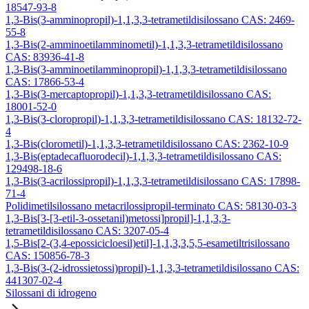
18547-93-8
1,3-Bis(3-amminopropil)-1,1,3,3-tetrametildisilossano CAS: 2469-
55-8
1,3-Bis(2-amminoetilamminometil)-1,1,3,3-tetrametildisilossano
CAS: 83936-41-8
1,3-Bis(3-amminoetilamminopropil)-1,1,3,3-tetrametildisilossano
CAS: 17866-53-4
1,3-Bis(3-mercaptopropil)-1,1,3,3-tetrametildisilossano CAS:
18001-52-0
1,3-Bis(3-cloropropil)-1,1,3,3-tetrametildisilossano CAS: 18132-72-
4
1,3-Bis(clorometil)-1,1,3,3-tetrametildisilossano CAS: 2362-10-9
1,3-Bis(eptadecafluorodecil)-1,1,3,3-tetrametildisilossano CAS:
129498-18-6
1,3-Bis(3-acrilossipropil)-1,1,3,3-tetrametildisilossano CAS: 17898-
71-4
Polidimetilsilossano metacrilossipropil-terminato CAS: 58130-03-3
1,3-Bis[3-[3-etil-3-ossetanil)metossi]propil]-1,1,3,3-
tetrametildisilossano CAS: 3207-05-4
1,5-Bis[2-(3,4-epossicicloesil)etil]-1,1,3,3,5,5-esametiltrisilossano
CAS: 150856-78-3
1,3-Bis(3-(2-idrossietossi)propil)-1,1,3,3-tetrametildisilossano CAS:
441307-02-4
Silossani di idrogeno