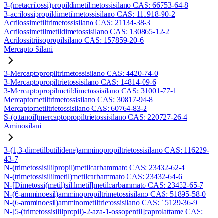
3-(metacrilossi)propildimetilmetossisilano CAS: 66753-64-8
3-acrilossipropildimetilmetossisilano CAS: 111918-90-2
Acrilossimetiltrimetossisilano CAS: 21134-38-3
Acrilossimetilmetildimetossisilano CAS: 130865-12-2
Acrilossitriisopropilsilano CAS: 157859-20-6
Mercapto Silani
3-Mercaptopropiltrimetossisilano CAS: 4420-74-0
3-Mercaptopropiltrietossisilano CAS: 14814-09-6
3-Mercaptopropilmetildimetossisilano CAS: 31001-77-1
Mercaptometiltrimetossisilano CAS: 30817-94-8
Mercaptometiltrietossisilano CAS: 60764-83-2
S-(ottanoil)mercaptopropiltrietossisilano CAS: 220727-26-4
Aminosilani
3-(1,3-dimetilbutilidene)amminopropiltrietossisilano CAS: 116229-
43-7
N-(trimetossisililpropil)metilcarbammato CAS: 23432-62-4
N-(trimetossisililmetil)metilcarbammato CAS: 23432-64-6
N-[Dimetossi(metil)sililmetil]metilcarbammato CAS: 23432-65-7
N-(6-amminoesil)amminopropiltrimetossisilano CAS: 51895-58-0
N-(6-amminoesil)amminometiltrietossisilano CAS: 15129-36-9
N-[5-(trimetossisililpropil)-2-aza-1-ossopentil]caprolattame CAS: