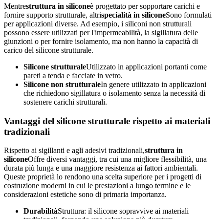
Mentre
struttura in silicone
è progettato per sopportare carichi e
fornire supporto strutturale, altri
specialità in silicone
Sono formulati
per applicazioni diverse. Ad esempio, i siliconi non strutturali
possono essere utilizzati per l'impermeabilità, la sigillatura delle
giunzioni o per fornire isolamento, ma non hanno la capacità di
carico del silicone strutturale.
Silicone strutturale
Utilizzato in applicazioni portanti come
pareti a tenda e facciate in vetro.
Silicone non strutturale
In genere utilizzato in applicazioni
che richiedono sigillatura o isolamento senza la necessità di
sostenere carichi strutturali.
Vantaggi del silicone strutturale rispetto ai materiali
tradizionali
Rispetto ai sigillanti e agli adesivi tradizionali,
struttura in
silicone
Offre diversi vantaggi, tra cui una migliore flessibilità, una
durata più lunga e una maggiore resistenza ai fattori ambientali.
Queste proprietà lo rendono una scelta superiore per i progetti di
costruzione moderni in cui le prestazioni a lungo termine e le
considerazioni estetiche sono di primaria importanza.
Durabilità
Struttura: il silicone sopravvive ai materiali