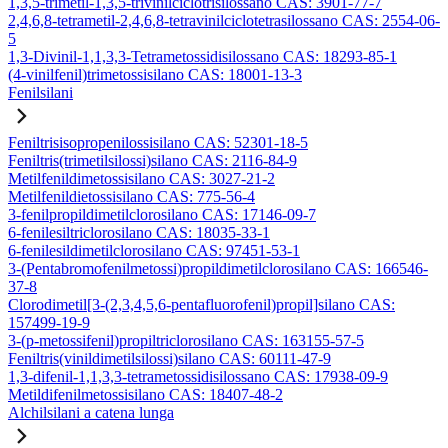
1,3,5-trimetil-1,3,5-trivinilciclotrisilossano CAS: 3901-77-7
2,4,6,8-tetrametil-2,4,6,8-tetravinilciclotetrasilossano CAS: 2554-06-
5
1,3-Divinil-1,1,3,3-Tetrametossidisilossano CAS: 18293-85-1
(4-vinilfenil)trimetossisilano CAS: 18001-13-3
Fenilsilani
Feniltrisisopropenilossisilano CAS: 52301-18-5
Feniltris(trimetilsilossi)silano CAS: 2116-84-9
Metilfenildimetossisilano CAS: 3027-21-2
Metilfenildietossisilano CAS: 775-56-4
3-fenilpropildimetilclorosilano CAS: 17146-09-7
6-fenilesiltriclorosilano CAS: 18035-33-1
6-fenilesildimetilclorosilano CAS: 97451-53-1
3-(Pentabromofenilmetossi)propildimetilclorosilano CAS: 166546-
37-8
Clorodimetil[3-(2,3,4,5,6-pentafluorofenil)propil]silano CAS:
157499-19-9
3-(p-metossifenil)propiltriclorosilano CAS: 163155-57-5
Feniltris(vinildimetilsilossi)silano CAS: 60111-47-9
1,3-difenil-1,1,3,3-tetrametossidisilossano CAS: 17938-09-9
Metildifenilmetossisilano CAS: 18407-48-2
Alchilsilani a catena lunga