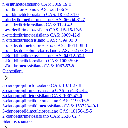
n-esiltrimetossisilano CAS: 3069-19-0
n-ottiltriclorosilano CAS: 5283-66-9
n-ottildimetilclorosilano CAS: 18162-84-0
n-dodecildimetilclorosilano CAS: 66604-31-7
n-ottadeciltriclorosilano CAS: 112-04-9
n-esadeciltrimetossisilano CAS: 16415-12-6
n-ottadeciltrimetossisilano CAS: 3069-42-9
n-ottadeciltrietossisilano CAS: 7399-00-0
n-ottadecildimetilclorosilano CAS: 18643-08-8
n-ottadecildiisobutilclorosilano CAS: 162578-86-1
n-Butildimetilmetossisilano CAS: 64712-50-1
n-Butildimetilclorosilano CAS: 1000-50-6
n-Butiltrimetossisilano CAS: 1067-57-8
Cianosilani
3-cianopropiltriclorosilano CAS: 1071-27-8
3-cianopropiltrimetossisilano CAS: 55453-24-2
3-cianopropiltrietossisilano CAS: 1067-47-6
3-cianopropilmetildiclorosilano CAS: 1190-16-5
3-cianopropilmetildimetossisilano CAS: 153723-40-1
3-cianopropildimetilclorosilano CAS: 18156-15-5
2-cianoetiltrimetossisilano CAS: 2526-62-7
Silani isocianato