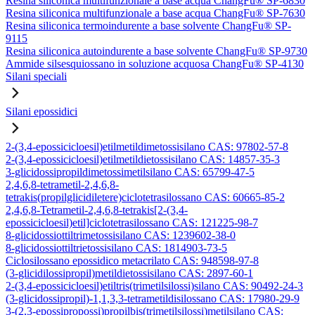
Resina siliconica multifunzionale a base acqua ChangFu® SP-6830
Resina siliconica multifunzionale a base acqua ChangFu® SP-7630
Resina siliconica termoindurente a base solvente ChangFu® SP-
9115
Resina siliconica autoindurente a base solvente ChangFu® SP-9730
Ammide silsesquiossano in soluzione acquosa ChangFu® SP-4130
Silani speciali
Silani epossidici
2-(3,4-epossicicloesil)etilmetildimetossisilano CAS: 97802-57-8
2-(3,4-epossicicloesil)etilmetildietossisilano CAS: 14857-35-3
3-glicidossipropildimetossimetilsilano CAS: 65799-47-5
2,4,6,8-tetrametil-2,4,6,8-
tetrakis(propilglicidiletere)ciclotetrasilossano CAS: 60665-85-2
2,4,6,8-Tetrametil-2,4,6,8-tetrakis[2-(3,4-
epossicicloesil)etil]ciclotetrasilossano CAS: 121225-98-7
8-glicidossiottiltrimetossisilano CAS: 1239602-38-0
8-glicidossiottiltrietossisilano CAS: 1814903-73-5
Ciclosilossano epossidico metacrilato CAS: 948598-97-8
(3-glicidilossipropil)metildietossisilano CAS: 2897-60-1
2-(3,4-epossicicloesil)etiltris(trimetilsilossi)silano CAS: 90492-24-3
(3-glicidossipropil)-1,1,3,3-tetrametildisilossano CAS: 17980-29-9
3-(2,3-epossipropossi)propilbis(trimetilsilossi)metilsilano CAS: