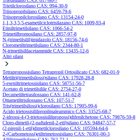
Trietilsilano CAS: 617-86-7
Trietilclorosilano CAS: 994-30-9
Triisopropilsilano CAS: 6459-79-6
Triisopropilclorosilano CAS: 13154-24-0
1,1,3,3,5,5-esametilciclotrisilazano CAS: 1009-93-4
Etiniltrimetilsilano CAS: 1066-54-2
Trimetilbromosilano CAS: 2857-97-8
N-(trimetilsilil)imidazolo CAS: 18156-74-6
Clorometiltrimetilsilano CAS: 2344-80-1
N-trimetilsililacetammide CAS: 13435-12-6
Altri silani
Tetrapropossisilano Tetrapropil Ortosilicato CAS: 682-01-9
Metiltri(trimetilsilossi)silano CAS: 17928-28-8
5-eseniltrimetossisilano CAS: 58751-56-7
Acetato di trimetilsilile CAS: 2754-27-0
Decametiltetrasilossano CAS: 141-62-8
Ottametiltrisilossano CAS: 107-51-7
Tris(trimetilsilossi)clorosilano CAS: 17905-99-6
Acido trietossisililpropilmaleammico CAS: 33525-68-7
2-idrossi-4-(3-trietossisililpropossi)difenilchetone CAS: 79876-59-8
Cloro-dimetil-(2-naftalenil-2-etil)silano CAS: 94847-57-7
(2-pirenil-1-etil)dimetilclorosilano CAS: 105594-64-6
2-(Carbometossi)etiltrimetossisilano CAS: 76301-00-3
Alliltrimetilsilano CAS: 762-72-1