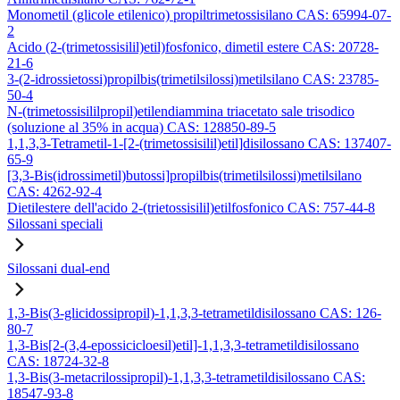
Monometil (glicole etilenico) propiltrimetossisilano CAS: 65994-07-
2
Acido (2-(trimetossisilil)etil)fosfonico, dimetil estere CAS: 20728-
21-6
3-(2-idrossietossi)propilbis(trimetilsilossi)metilsilano CAS: 23785-
50-4
N-(trimetossisililpropil)etilendiammina triacetato sale trisodico
(soluzione al 35% in acqua) CAS: 128850-89-5
1,1,3,3-Tetrametil-1-[2-(trimetossisilil)etil]disilossano CAS: 137407-
65-9
[3,3-Bis(idrossimetil)butossi]propilbis(trimetilsilossi)metilsilano
CAS: 4262-92-4
Dietilestere dell'acido 2-(trietossisilil)etilfosfonico CAS: 757-44-8
Silossani speciali
Silossani dual-end
1,3-Bis(3-glicidossipropil)-1,1,3,3-tetrametildisilossano CAS: 126-
80-7
1,3-Bis[2-(3,4-epossicicloesil)etil]-1,1,3,3-tetrametildisilossano
CAS: 18724-32-8
1,3-Bis(3-metacrilossipropil)-1,1,3,3-tetrametildisilossano CAS:
18547-93-8