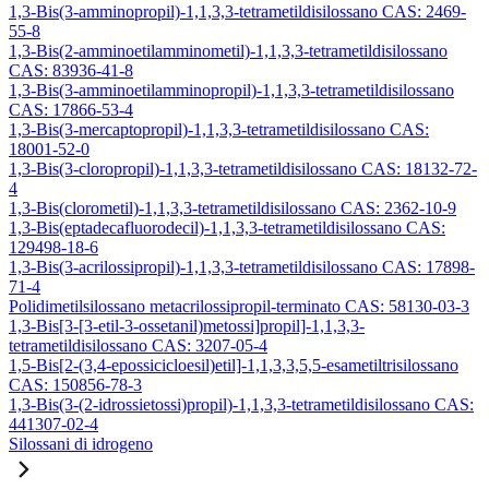
1,3-Bis(3-amminopropil)-1,1,3,3-tetrametildisilossano CAS: 2469-
55-8
1,3-Bis(2-amminoetilamminometil)-1,1,3,3-tetrametildisilossano
CAS: 83936-41-8
1,3-Bis(3-amminoetilamminopropil)-1,1,3,3-tetrametildisilossano
CAS: 17866-53-4
1,3-Bis(3-mercaptopropil)-1,1,3,3-tetrametildisilossano CAS:
18001-52-0
1,3-Bis(3-cloropropil)-1,1,3,3-tetrametildisilossano CAS: 18132-72-
4
1,3-Bis(clorometil)-1,1,3,3-tetrametildisilossano CAS: 2362-10-9
1,3-Bis(eptadecafluorodecil)-1,1,3,3-tetrametildisilossano CAS:
129498-18-6
1,3-Bis(3-acrilossipropil)-1,1,3,3-tetrametildisilossano CAS: 17898-
71-4
Polidimetilsilossano metacrilossipropil-terminato CAS: 58130-03-3
1,3-Bis[3-[3-etil-3-ossetanil)metossi]propil]-1,1,3,3-
tetrametildisilossano CAS: 3207-05-4
1,5-Bis[2-(3,4-epossicicloesil)etil]-1,1,3,3,5,5-esametiltrisilossano
CAS: 150856-78-3
1,3-Bis(3-(2-idrossietossi)propil)-1,1,3,3-tetrametildisilossano CAS:
441307-02-4
Silossani di idrogeno