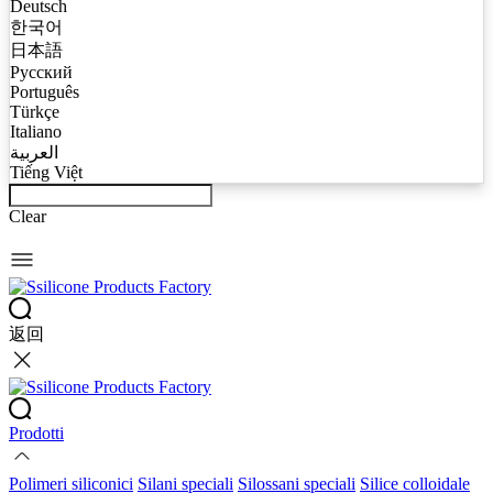
Deutsch
한국어
日本語
Русский
Português
Türkçe
Italiano
العربية
Tiếng Việt
Clear
返回
Prodotti
Polimeri siliconici
Silani speciali
Silossani speciali
Silice colloidale