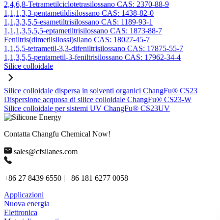
2,4,6,8-Tetrametilciclotetrasilossano CAS: 2370-88-9
1,1,1,3,3-pentametildisilossano CAS: 1438-82-0
1,1,3,3,5,5-esametiltrisilossano CAS: 1189-93-1
1,1,1,3,5,5,5-eptametiltrisilossano CAS: 1873-88-7
Feniltris(dimetilsilossi)silano CAS: 18027-45-7
1,1,5,5-tetrametil-3,3-difeniltrisilossano CAS: 17875-55-7
1,1,3,5,5-pentametil-3-feniltrisilossano CAS: 17962-34-4
Silice colloidale
Silice colloidale dispersa in solventi organici ChangFu® CS23
Dispersione acquosa di silice colloidale ChangFu® CS23-W
Silice colloidale per sistemi UV ChangFu® CS23UV
Contatta Changfu Chemical Now!
sales@cfsilanes.com
+86 27 8439 6550 | +86 181 6277 0058
Applicazioni
Nuova energia
Elettronica