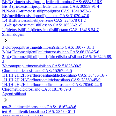
Bis[3-(trimetossisilil)propil]etilendiammina CAS: 68845-16-9
Bis[3-(trietossisilil)propil]etilendiammina CAS: 30858-91-4
N,N-bis (3-trimetossisililpropil)urea CAS: 18418-53-6
Bis(metildietossisililpropil)ammina CAS: 31020-47-0
1,4-Bis(trietossisililetil)benzene CAS: 224578-01-2
1,6-Bis(dietossimetilsilil)esano CAS: 18536-21-5
1-(trietossisilil)-2-(dietossimetilsilil)etano CAS: 18418-54-7
Silani alogeni
3-cloropropiltris(trimetilsililossi)silano CAS: 18077-31-1
2-[4-(Clorometil)fenil]etiltrimetossisilano CAS: 68128-25-6
2-[4-(Clorometil)fenil]etiltris(trimetilsilossi)silano CAS: 167426-89-
3
3-bromopropiltrimetossisilano CAS: 51826-90-5
Clorometiltrietossisilano CAS: 15267-95-5
1H,1H,2H,2H-Perfluoroesilmetildiclorosilano CAS: 38436-16-7
1H,1H,2H,2H-Perfluoroottiltriclorosilano CAS: 78560-45-9
1H,1H,2H,2H-Perfluorodeciltriclorosilano CAS: 78560-44-8
Clorometildiclorosilano CAS: 18170-89-3
Agenti sililanti
tert-Butildimetilclorosilano CAS: 18162-48-6
tert-Butildifenilclorosilano CAS: 58479-61-1