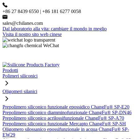
+86 27 8439 6550 | +86 181 6277 0058
sales@cfsilanes.com
Dal laboratorio alla vita: cambiare il mondo in meglio
Visita il nostro sito web cinese
Prodotti
Polimeri siliconici
Oligomeri silanici
Prepolimero siliconico funzionale epossidico ChangFu® SP-E20
Prepolimero siliconico diamminofunzionale ChangFu® SP-DN46
Prepolimero siliconico acrilossifunzionale ChangFu® SP-A70
Prepolimero siliconico funzionale Mercapto ChangFu® SP-SH
Oligomero silossanico epossifunzionale in acqua ChangFu® SP-
EW29