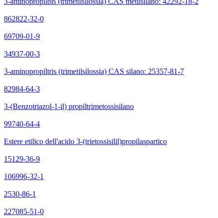
3-aminopropilbis (trimetilsilossia) CAS metilsilano: 42292-18-2
862822-32-0
69709-01-9
34937-00-3
3-aminopropiltris (trimetilsilossia) CAS silano: 25357-81-7
82984-64-3
3-(Benzotriazol-1-il) propiltrimetossisilano
99740-64-4
Estere etilico dell'acido 3-(trietossisilil)propilaspartico
15129-36-9
106996-32-1
2530-86-1
227085-51-0