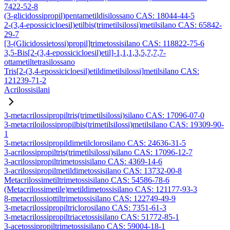
7422-52-8
(3-glicidossipropil)pentametildisilossano CAS: 18044-44-5
2-(3,4-epossicicloesil)etilbis(trimetilsilossi)metilsilano CAS: 65842-
29-7
[3-(Glicidossietossi)propil]trimetossisilano CAS: 118822-75-6
3,5-Bis[2-(3,4-epossicicloesil)etil]-1,1,1,3,5,7,7,7-
ottametiltetrasilossano
Tris[2-(3,4-epossicicloesil)etildimetilsilossi]metilsilano CAS:
121239-71-2
Acrilossisilani
3-metacrilossipropiltris(trimetilsilossi)silano CAS: 17096-07-0
3-metacriloilossipropilbis(trimetilsilossi)metilsilano CAS: 19309-90-
1
3-metacrilossipropildimetilclorosilano CAS: 24636-31-5
3-acrilossipropiltris(trimetilsilossi)silano CAS: 17096-12-7
3-acrilossipropiltrimetossisilano CAS: 4369-14-6
3-acrilossipropilmetildimetossisilano CAS: 13732-00-8
Metacrilossimetiltrimetossisilano CAS: 54586-78-6
(Metacrilossimetile)metildimetossisilano CAS: 121177-93-3
8-metacrilossiottiltrimetossisilano CAS: 122749-49-9
3-metacrilossipropiltriclorosilano CAS: 7351-61-3
3-metacrilossipropiltriacetossisilano CAS: 51772-85-1
3-acetossipropiltrimetossisilano CAS: 59004-18-1