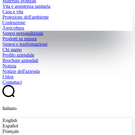
Materiali avanzati
Vita e assistenza sanitaria
Casa e vita
Protezione dell'ambiente
Costruzione
Agricoltura
Sintesi personalizzata
Prodotti su misura
Sintesi e trasformazione
Chi siamo
Profilo aziendale
Brochure aziendali
Notizia
Notizie dell'azienda
I blog
Contattaci
Italiano
English
Español
Français