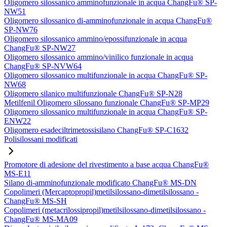
Oligomero silossanico amminofunzionale in acqua ChangFu® SP-
NW51
Oligomero silossanico di-amminofunzionale in acqua ChangFu®
SP-NW76
Oligomero silossanico ammino/epossifunzionale in acqua
ChangFu® SP-NW27
Oligomero silossanico ammino/vinilico funzionale in acqua
ChangFu® SP-NVW64
Oligomero silossanico multifunzionale in acqua ChangFu® SP-
NW68
Oligomero silanico multifunzionale ChangFu® SP-N28
Metilfenil Oligomero silossano funzionale ChangFu® SP-MP29
Oligomero silossanico multifunzionale in acqua ChangFu® SP-
ENW22
Oligomero esadeciltrimetossisilano ChangFu® SP-C1632
Polisilossani modificati
Promotore di adesione del rivestimento a base acqua ChangFu®
MS-E11
Silano di-amminofunzionale modificato ChangFu® MS-DN
Copolimeri (Mercaptopropil)metilsilossano-dimetilsilossano -
ChangFu® MS-SH
Copolimeri (metacrilossipropil)metilsilossano-dimetilsilossano -
ChangFu® MS-MA09