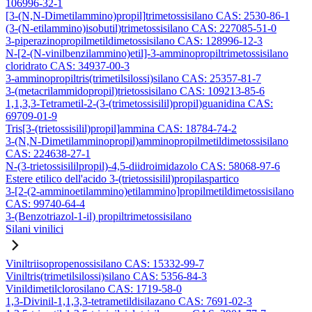
106996-32-1
[3-(N,N-Dimetilammino)propil]trimetossisilano CAS: 2530-86-1
(3-(N-etilammino)isobutil)trimetossisilano CAS: 227085-51-0
3-piperazinopropilmetildimetossisilano CAS: 128996-12-3
N-[2-(N-vinilbenzilammino)etil]-3-amminopropiltrimetossisilano
cloridrato CAS: 34937-00-3
3-amminopropiltris(trimetilsilossi)silano CAS: 25357-81-7
3-(metacrilammidopropil)trietossisilano CAS: 109213-85-6
1,1,3,3-Tetrametil-2-(3-(trimetossisilil)propil)guanidina CAS:
69709-01-9
Tris[3-(trietossisilil)propil]ammina CAS: 18784-74-2
3-(N,N-Dimetilamminopropil)amminopropilmetildimetossisilano
CAS: 224638-27-1
N-(3-trietossisililpropil)-4,5-diidroimidazolo CAS: 58068-97-6
Estere etilico dell'acido 3-(trietossisilil)propilaspartico
3-[2-(2-amminoetilammino)etilammino]propilmetildimetossisilano
CAS: 99740-64-4
3-(Benzotriazol-1-il) propiltrimetossisilano
Silani vinilici
Viniltriisopropenossisilano CAS: 15332-99-7
Viniltris(trimetilsilossi)silano CAS: 5356-84-3
Vinildimetilclorosilano CAS: 1719-58-0
1,3-Divinil-1,1,3,3-tetrametildisilazano CAS: 7691-02-3