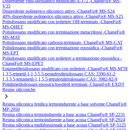
Disperdente vinil-silossanico modificato A-172 -ChangFu® MS-
V35
Disperdente polimerico siliconico attivo -ChangFu® MS-S24
40% disperdente polimerico siliconico attivo -ChangFu® MS-S25
Polisilossano modificato con polietere OH-terminato -ChangFu®
MS-OHET
Polisilossano modificato con terminazione metacrilossi -ChangFu®
MS-MAT
Polisilossano modificato carbossi-terminato -ChangFu® MS-CAT
Polisilossano modificato con terminazione epossidica -ChangFu®
MS-EPT
Polisilossano modificato con polietere a terminazione epossidica -
ChangFu® MS-EPET
Eptametiltrisilossano modificato con polietere -ChangFu® MS-M7H
1,3,5-trimetil-1,1,3,5,5-pentafeniltrisilossano CAS: 3390-61-2
1,3,3,5-tetrametil-1,1,5,5-tetrafeniltrisilossano CAS: 3982-82-9
Polidimetilsilossani epossicicloesiletil terminati -ChangFu® EXDT
Resine siliconiche
Resina siliconica fenilica termoindurente a base solvente ChangFu®
MP-2950
Resina siliconica termoindurente a base acqua ChangFu® SP-2231
Resina siliconica termoindurente a base acqua ChangFu® SP-2924
Resina siliconica multifunzionale a base acqua ChangFu® SP-5125