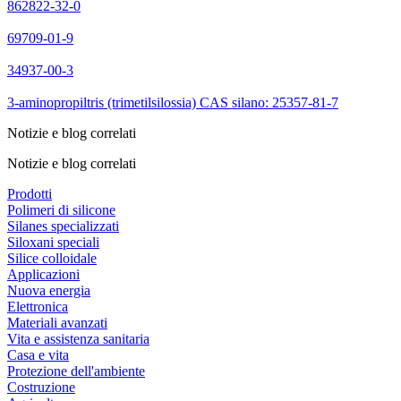
862822-32-0
69709-01-9
34937-00-3
3-aminopropiltris (trimetilsilossia) CAS silano: 25357-81-7
Notizie e blog correlati
Notizie e blog correlati
Prodotti
Polimeri di silicone
Silanes specializzati
Siloxani speciali
Silice colloidale
Applicazioni
Nuova energia
Elettronica
Materiali avanzati
Vita e assistenza sanitaria
Casa e vita
Protezione dell'ambiente
Costruzione