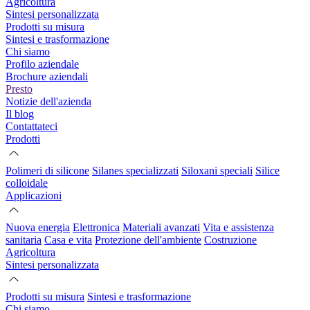
Agricoltura
Sintesi personalizzata
Prodotti su misura
Sintesi e trasformazione
Chi siamo
Profilo aziendale
Brochure aziendali
Presto
Notizie dell'azienda
Il blog
Contattateci
Prodotti
Polimeri di silicone
Silanes specializzati
Siloxani speciali
Silice
colloidale
Applicazioni
Nuova energia
Elettronica
Materiali avanzati
Vita e assistenza
sanitaria
Casa e vita
Protezione dell'ambiente
Costruzione
Agricoltura
Sintesi personalizzata
Prodotti su misura
Sintesi e trasformazione
Chi siamo