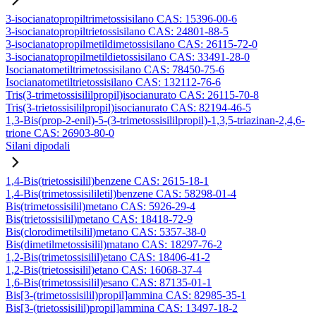
3-isocianatopropiltrimetossisilano CAS: 15396-00-6
3-isocianatopropiltrietossisilano CAS: 24801-88-5
3-isocianatopropilmetildimetossisilano CAS: 26115-72-0
3-isocianatopropilmetildietossisilano CAS: 33491-28-0
Isocianatometiltrimetossisilano CAS: 78450-75-6
Isocianatometiltrietossisilano CAS: 132112-76-6
Tris(3-trimetossisililpropil)isocianurato CAS: 26115-70-8
Tris(3-trietossisililpropil)isocianurato CAS: 82194-46-5
1,3-Bis(prop-2-enil)-5-(3-trimetossisililpropil)-1,3,5-triazinan-2,4,6-
trione CAS: 26903-80-0
Silani dipodali
1,4-Bis(trietossisilil)benzene CAS: 2615-18-1
1,4-Bis(trimetossisililetil)benzene CAS: 58298-01-4
Bis(trimetossisilil)metano CAS: 5926-29-4
Bis(trietossisilil)metano CAS: 18418-72-9
Bis(clorodimetilsilil)metano CAS: 5357-38-0
Bis(dimetilmetossisilil)matano CAS: 18297-76-2
1,2-Bis(trimetossisilil)etano CAS: 18406-41-2
1,2-Bis(trietossisilil)etano CAS: 16068-37-4
1,6-Bis(trimetossisilil)esano CAS: 87135-01-1
Bis[3-(trimetossisilil)propil]ammina CAS: 82985-35-1
Bis[3-(trietossisilil)propil]ammina CAS: 13497-18-2