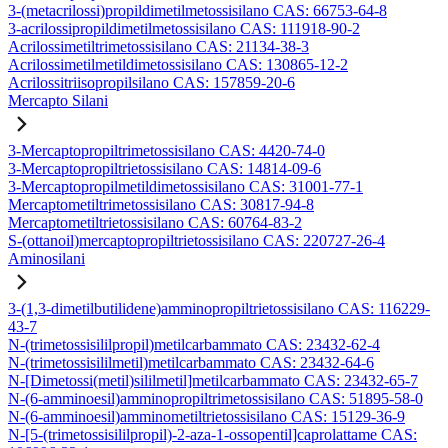
3-(metacrilossi)propildimetilmetossisilano CAS: 66753-64-8
3-acrilossipropildimetilmetossisilano CAS: 111918-90-2
Acrilossimetiltrimetossisilano CAS: 21134-38-3
Acrilossimetilmetildimetossisilano CAS: 130865-12-2
Acrilossitriisopropilsilano CAS: 157859-20-6
Mercapto Silani
3-Mercaptopropiltrimetossisilano CAS: 4420-74-0
3-Mercaptopropiltrietossisilano CAS: 14814-09-6
3-Mercaptopropilmetildimetossisilano CAS: 31001-77-1
Mercaptometiltrimetossisilano CAS: 30817-94-8
Mercaptometiltrietossisilano CAS: 60764-83-2
S-(ottanoil)mercaptopropiltrietossisilano CAS: 220727-26-4
Aminosilani
3-(1,3-dimetilbutilidene)amminopropiltrietossisilano CAS: 116229-
43-7
N-(trimetossisililpropil)metilcarbammato CAS: 23432-62-4
N-(trimetossisililmetil)metilcarbammato CAS: 23432-64-6
N-[Dimetossi(metil)sililmetil]metilcarbammato CAS: 23432-65-7
N-(6-amminoesil)amminopropiltrimetossisilano CAS: 51895-58-0
N-(6-amminoesil)amminometiltrietossisilano CAS: 15129-36-9
N-[5-(trimetossisililpropil)-2-aza-1-ossopentil]caprolattame CAS: