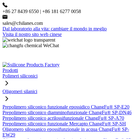
+86 27 8439 6550 | +86 181 6277 0058
sales@cfsilanes.com
Dal laboratorio alla vita: cambiare il mondo in meglio
Visita il nostro sito web cinese
Prodotti
Polimeri siliconici
Oligomeri silanici
Prepolimero siliconico funzionale epossidico ChangFu® SP-E20
Prepolimero siliconico diamminofunzionale ChangFu® SP-DN46
Prepolimero siliconico acrilossifunzionale ChangFu® SP-A70
Prepolimero siliconico funzionale Mercapto ChangFu® SP-SH
Oligomero silossanico epossifunzionale in acqua ChangFu® SP-
EW29