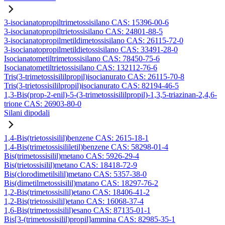
3-isocianatopropiltrimetossisilano CAS: 15396-00-6
3-isocianatopropiltrietossisilano CAS: 24801-88-5
3-isocianatopropilmetildimetossisilano CAS: 26115-72-0
3-isocianatopropilmetildietossisilano CAS: 33491-28-0
Isocianatometiltrimetossisilano CAS: 78450-75-6
Isocianatometiltrietossisilano CAS: 132112-76-6
Tris(3-trimetossisililpropil)isocianurato CAS: 26115-70-8
Tris(3-trietossisililpropil)isocianurato CAS: 82194-46-5
1,3-Bis(prop-2-enil)-5-(3-trimetossisililpropil)-1,3,5-triazinan-2,4,6-
trione CAS: 26903-80-0
Silani dipodali
1,4-Bis(trietossisilil)benzene CAS: 2615-18-1
1,4-Bis(trimetossisililetil)benzene CAS: 58298-01-4
Bis(trimetossisilil)metano CAS: 5926-29-4
Bis(trietossisilil)metano CAS: 18418-72-9
Bis(clorodimetilsilil)metano CAS: 5357-38-0
Bis(dimetilmetossisilil)matano CAS: 18297-76-2
1,2-Bis(trimetossisilil)etano CAS: 18406-41-2
1,2-Bis(trietossisilil)etano CAS: 16068-37-4
1,6-Bis(trimetossisilil)esano CAS: 87135-01-1
Bis[3-(trimetossisilil)propil]ammina CAS: 82985-35-1