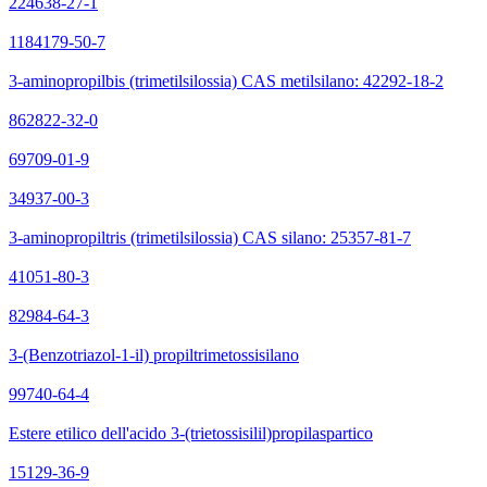
224638-27-1
1184179-50-7
3-aminopropilbis (trimetilsilossia) CAS metilsilano: 42292-18-2
862822-32-0
69709-01-9
34937-00-3
3-aminopropiltris (trimetilsilossia) CAS silano: 25357-81-7
41051-80-3
82984-64-3
3-(Benzotriazol-1-il) propiltrimetossisilano
99740-64-4
Estere etilico dell'acido 3-(trietossisilil)propilaspartico
15129-36-9