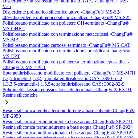
Disperdente vinil-silossanico modificato A-172 -ChangFu® MS-
V35
Disperdente polimerico siliconico attivo -ChangFu® MS-S24
40% disperdente polimerico siliconico attivo -ChangFu® MS-S25
Polisilossano modificato con polietere OH-terminato -ChangFu®
MS-OHET
Polisilossano modificato con terminazione metacrilossi -ChangFu®
MS-MAT
Polisilossano modificato carbossi-terminato -ChangFu® MS-CAT
Polisilossano modificato con terminazione epossidica -ChangFu®
MS-EPT
Polisilossano modificato con polietere a terminazione epossidica -
ChangFu® MS-EPET
Eptametiltrisilossano modificato con polietere -ChangFu® MS-M7H
1,3,5-trimetil-1,1,3,5,5-pentafeniltrisilossano CAS: 3390-61-2
1,3,3,5-tetrametil-1,1,5,5-tetrafeniltrisilossano CAS: 3982-82-9
Polidimetilsilossani epossicicloesiletil terminati -ChangFu® EXDT
Resine siliconiche
Resina siliconica fenilica termoindurente a base solvente ChangFu®
MP-2950
Resina siliconica termoindurente a base acqua ChangFu® SP-2231
Resina siliconica termoindurente a base acqua ChangFu® SP-2924
Resina siliconica multifunzionale a base acqua ChangFu® SP-5125