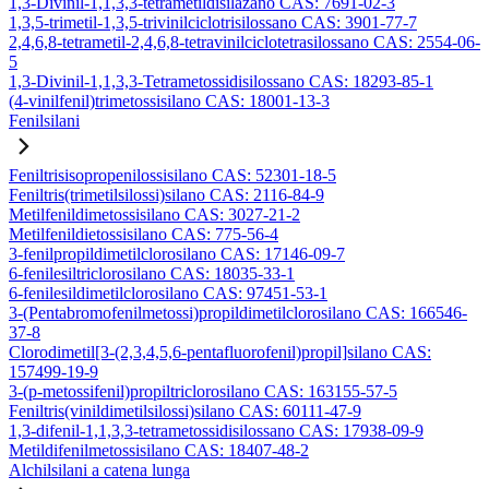
1,3-Divinil-1,1,3,3-tetrametildisilazano CAS: 7691-02-3
1,3,5-trimetil-1,3,5-trivinilciclotrisilossano CAS: 3901-77-7
2,4,6,8-tetrametil-2,4,6,8-tetravinilciclotetrasilossano CAS: 2554-06-
5
1,3-Divinil-1,1,3,3-Tetrametossidisilossano CAS: 18293-85-1
(4-vinilfenil)trimetossisilano CAS: 18001-13-3
Fenilsilani
Feniltrisisopropenilossisilano CAS: 52301-18-5
Feniltris(trimetilsilossi)silano CAS: 2116-84-9
Metilfenildimetossisilano CAS: 3027-21-2
Metilfenildietossisilano CAS: 775-56-4
3-fenilpropildimetilclorosilano CAS: 17146-09-7
6-fenilesiltriclorosilano CAS: 18035-33-1
6-fenilesildimetilclorosilano CAS: 97451-53-1
3-(Pentabromofenilmetossi)propildimetilclorosilano CAS: 166546-
37-8
Clorodimetil[3-(2,3,4,5,6-pentafluorofenil)propil]silano CAS:
157499-19-9
3-(p-metossifenil)propiltriclorosilano CAS: 163155-57-5
Feniltris(vinildimetilsilossi)silano CAS: 60111-47-9
1,3-difenil-1,1,3,3-tetrametossidisilossano CAS: 17938-09-9
Metildifenilmetossisilano CAS: 18407-48-2
Alchilsilani a catena lunga