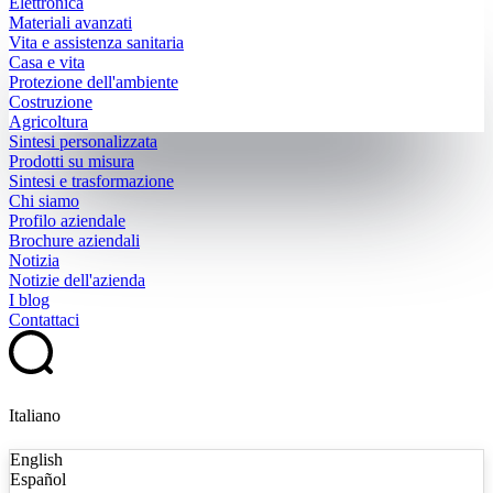
Elettronica
Materiali avanzati
Vita e assistenza sanitaria
Casa e vita
Protezione dell'ambiente
Costruzione
Agricoltura
Sintesi personalizzata
Prodotti su misura
Sintesi e trasformazione
Chi siamo
Profilo aziendale
Brochure aziendali
Notizia
Notizie dell'azienda
I blog
Contattaci
Italiano
English
Español