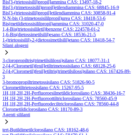
Bis[3-(trietossisilil)propil]ammina CAS: 13497-18-2
Bis[3-(trimetossisilil)propil]etilendiammina CAS: 68845-16-9
Bis[3-(trietossisilil)propil]etilendiammina CAS: 30858-91-4
N,N-bis (3-trimetossisililpropil)urea CAS: 18418-53-6
Bis(metildietossisililpropil)ammina CAS: 31020-47-0
1,4-Bis(trietossisililetil)benzene CAS: 224578-01-2
1,6-Bis(dietossimetilsilil)esano CAS: 18536-21-5
1-(trietossisilil)-2-(dietossimetilsilil)etano CAS: 18418-54-7
Silani alogeni
3-cloropropiltris(trimetilsililossi)silano CAS: 18077-31-1
2-[4-(Clorometil)fenil]etiltrimetossisilano CAS: 68128-25-6
2-[4-(Clorometil)fenil]etiltris(trimetilsilossi)silano CAS: 167426-89-
3
3-bromopropiltrimetossisilano CAS: 51826-90-5
Clorometiltrietossisilano CAS: 15267-95-5
1H,1H,2H,2H-Perfluoroesilmetildiclorosilano CAS: 38436-16-7
1H,1H,2H,2H-Perfluoroottiltriclorosilano CAS: 78560-45-9
1H,1H,2H,2H-Perfluorodeciltriclorosilano CAS: 78560-44-8
Clorometildiclorosilano CAS: 18170-89-3
Agenti sililanti
tert-Butildimetilclorosilano CAS: 18162-48-6