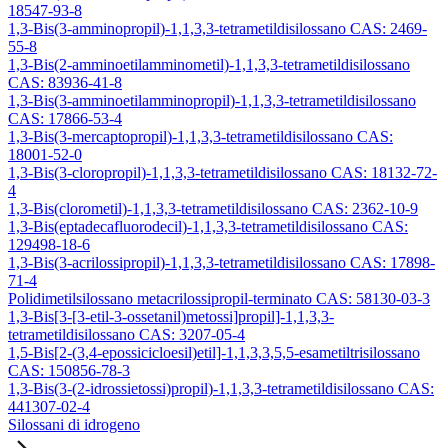
18547-93-8
1,3-Bis(3-amminopropil)-1,1,3,3-tetrametildisilossano CAS: 2469-
55-8
1,3-Bis(2-amminoetilamminometil)-1,1,3,3-tetrametildisilossano
CAS: 83936-41-8
1,3-Bis(3-amminoetilamminopropil)-1,1,3,3-tetrametildisilossano
CAS: 17866-53-4
1,3-Bis(3-mercaptopropil)-1,1,3,3-tetrametildisilossano CAS:
18001-52-0
1,3-Bis(3-cloropropil)-1,1,3,3-tetrametildisilossano CAS: 18132-72-
4
1,3-Bis(clorometil)-1,1,3,3-tetrametildisilossano CAS: 2362-10-9
1,3-Bis(eptadecafluorodecil)-1,1,3,3-tetrametildisilossano CAS:
129498-18-6
1,3-Bis(3-acrilossipropil)-1,1,3,3-tetrametildisilossano CAS: 17898-
71-4
Polidimetilsilossano metacrilossipropil-terminato CAS: 58130-03-3
1,3-Bis[3-[3-etil-3-ossetanil)metossi]propil]-1,1,3,3-
tetrametildisilossano CAS: 3207-05-4
1,5-Bis[2-(3,4-epossicicloesil)etil]-1,1,3,3,5,5-esametiltrisilossano
CAS: 150856-78-3
1,3-Bis(3-(2-idrossietossi)propil)-1,1,3,3-tetrametildisilossano CAS:
441307-02-4
Silossani di idrogeno