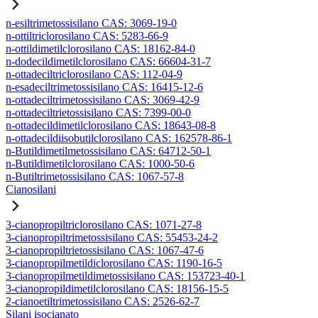
n-esiltrimetossisilano CAS: 3069-19-0
n-ottiltriclorosilano CAS: 5283-66-9
n-ottildimetilclorosilano CAS: 18162-84-0
n-dodecildimetilclorosilano CAS: 66604-31-7
n-ottadeciltriclorosilano CAS: 112-04-9
n-esadeciltrimetossisilano CAS: 16415-12-6
n-ottadeciltrimetossisilano CAS: 3069-42-9
n-ottadeciltrietossisilano CAS: 7399-00-0
n-ottadecildimetilclorosilano CAS: 18643-08-8
n-ottadecildiisobutilclorosilano CAS: 162578-86-1
n-Butildimetilmetossisilano CAS: 64712-50-1
n-Butildimetilclorosilano CAS: 1000-50-6
n-Butiltrimetossisilano CAS: 1067-57-8
Cianosilani
3-cianopropiltriclorosilano CAS: 1071-27-8
3-cianopropiltrimetossisilano CAS: 55453-24-2
3-cianopropiltrietossisilano CAS: 1067-47-6
3-cianopropilmetildiclorosilano CAS: 1190-16-5
3-cianopropilmetildimetossisilano CAS: 153723-40-1
3-cianopropildimetilclorosilano CAS: 18156-15-5
2-cianoetiltrimetossisilano CAS: 2526-62-7
Silani isocianato