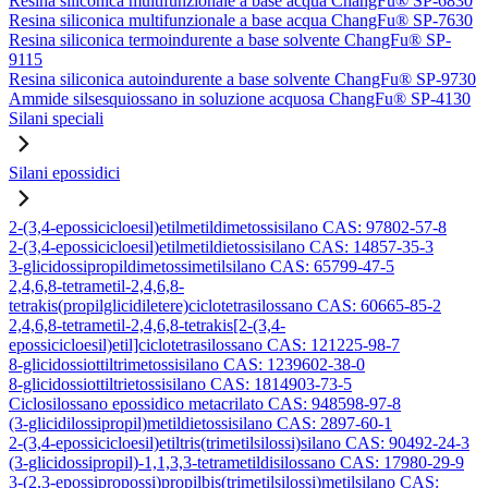
Resina siliconica multifunzionale a base acqua ChangFu® SP-6830
Resina siliconica multifunzionale a base acqua ChangFu® SP-7630
Resina siliconica termoindurente a base solvente ChangFu® SP-
9115
Resina siliconica autoindurente a base solvente ChangFu® SP-9730
Ammide silsesquiossano in soluzione acquosa ChangFu® SP-4130
Silani speciali
Silani epossidici
2-(3,4-epossicicloesil)etilmetildimetossisilano CAS: 97802-57-8
2-(3,4-epossicicloesil)etilmetildietossisilano CAS: 14857-35-3
3-glicidossipropildimetossimetilsilano CAS: 65799-47-5
2,4,6,8-tetrametil-2,4,6,8-
tetrakis(propilglicidiletere)ciclotetrasilossano CAS: 60665-85-2
2,4,6,8-tetrametil-2,4,6,8-tetrakis[2-(3,4-
epossicicloesil)etil]ciclotetrasilossano CAS: 121225-98-7
8-glicidossiottiltrimetossisilano CAS: 1239602-38-0
8-glicidossiottiltrietossisilano CAS: 1814903-73-5
Ciclosilossano epossidico metacrilato CAS: 948598-97-8
(3-glicidilossipropil)metildietossisilano CAS: 2897-60-1
2-(3,4-epossicicloesil)etiltris(trimetilsilossi)silano CAS: 90492-24-3
(3-glicidossipropil)-1,1,3,3-tetrametildisilossano CAS: 17980-29-9
3-(2,3-epossipropossi)propilbis(trimetilsilossi)metilsilano CAS: