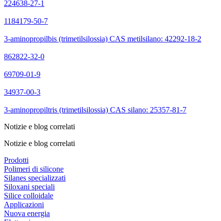
224638-27-1
1184179-50-7
3-aminopropilbis (trimetilsilossia) CAS metilsilano: 42292-18-2
862822-32-0
69709-01-9
34937-00-3
3-aminopropiltris (trimetilsilossia) CAS silano: 25357-81-7
Notizie e blog correlati
Notizie e blog correlati
Prodotti
Polimeri di silicone
Silanes specializzati
Siloxani speciali
Silice colloidale
Applicazioni
Nuova energia