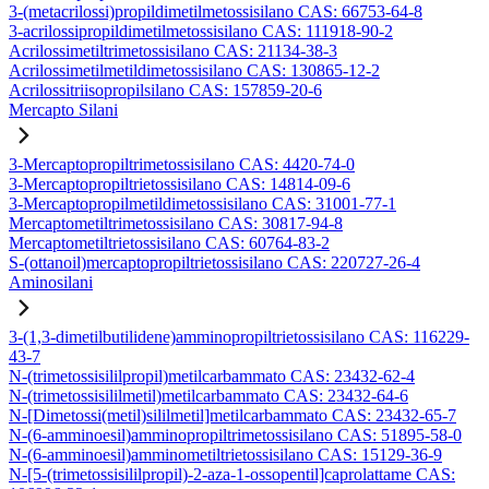
3-(metacrilossi)propildimetilmetossisilano CAS: 66753-64-8
3-acrilossipropildimetilmetossisilano CAS: 111918-90-2
Acrilossimetiltrimetossisilano CAS: 21134-38-3
Acrilossimetilmetildimetossisilano CAS: 130865-12-2
Acrilossitriisopropilsilano CAS: 157859-20-6
Mercapto Silani
3-Mercaptopropiltrimetossisilano CAS: 4420-74-0
3-Mercaptopropiltrietossisilano CAS: 14814-09-6
3-Mercaptopropilmetildimetossisilano CAS: 31001-77-1
Mercaptometiltrimetossisilano CAS: 30817-94-8
Mercaptometiltrietossisilano CAS: 60764-83-2
S-(ottanoil)mercaptopropiltrietossisilano CAS: 220727-26-4
Aminosilani
3-(1,3-dimetilbutilidene)amminopropiltrietossisilano CAS: 116229-
43-7
N-(trimetossisililpropil)metilcarbammato CAS: 23432-62-4
N-(trimetossisililmetil)metilcarbammato CAS: 23432-64-6
N-[Dimetossi(metil)sililmetil]metilcarbammato CAS: 23432-65-7
N-(6-amminoesil)amminopropiltrimetossisilano CAS: 51895-58-0
N-(6-amminoesil)amminometiltrietossisilano CAS: 15129-36-9
N-[5-(trimetossisililpropil)-2-aza-1-ossopentil]caprolattame CAS: