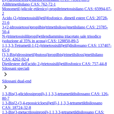
Alliltrimetilsilano CAS: 762-72-1
Monometil (glicole etilenico) propiltrimetossisilano CAS: 65994-07-
2
Acido (2-(trimetossisilil)etil)fosfonico, dimetil estere CAS: 20728-
21-6
3-(2-idrossietossi)propilbis(trimetilsilossi)metilsilano CAS: 23785-
50-4
N-(trimetossisililpropil)etilendiammina triacetato sale trisodico
(soluzione al 35% in acqua) CAS: 128850-89-5
1,1,3,3-Tetrametil-1-[2-(trimetossisilil)etil]disilossano CAS: 137407-
65-9
[3,3-Bis(idrossimetil)butossi]propilbis(trimetilsilossi)metilsilano
CAS: 4262-92-4
Dietilestere dell'acido 2-(trietossisilil)etilfosfonico CAS: 757-44-8
Silossani speciali
Silossani dual-end
1,3-Bis(3-glicidossipropil)-1,1,3,3-tetrametildisilossano CAS: 126-
80-7
1,3-Bis[2-(3,4-epossicicloesil)etil]-1,1,3,3-tetrametildisilossano
CAS: 18724-32-8
1,3-Bis(3-metacrilossipropil)-1,1,3,3-tetrametildisilossano CAS: