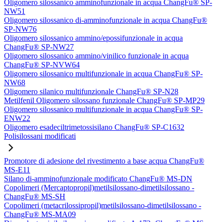
Oligomero silossanico amminofunzionale in acqua ChangFu® SP-
NW51
Oligomero silossanico di-amminofunzionale in acqua ChangFu®
SP-NW76
Oligomero silossanico ammino/epossifunzionale in acqua
ChangFu® SP-NW27
Oligomero silossanico ammino/vinilico funzionale in acqua
ChangFu® SP-NVW64
Oligomero silossanico multifunzionale in acqua ChangFu® SP-
NW68
Oligomero silanico multifunzionale ChangFu® SP-N28
Metilfenil Oligomero silossano funzionale ChangFu® SP-MP29
Oligomero silossanico multifunzionale in acqua ChangFu® SP-
ENW22
Oligomero esadeciltrimetossisilano ChangFu® SP-C1632
Polisilossani modificati
Promotore di adesione del rivestimento a base acqua ChangFu®
MS-E11
Silano di-amminofunzionale modificato ChangFu® MS-DN
Copolimeri (Mercaptopropil)metilsilossano-dimetilsilossano -
ChangFu® MS-SH
Copolimeri (metacrilossipropil)metilsilossano-dimetilsilossano -
ChangFu® MS-MA09