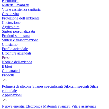
Elettronica
Materiali avanzati
Vita e assistenza sanitaria
Casa e vita
Protezione dell'ambiente
Costruzione
Agricoltura
Sintesi personalizzata
Prodotti su misura
Sintesi e trasformazione
Chi siamo
Profilo aziendale
Brochure aziendali
Presto
Notizie dell'azienda
Il blog
Contattateci
Prodotti
Polimeri di silicone
Silanes specializzati
Siloxani speciali
Silice
colloidale
Applicazioni
Nuova energia
Elettronica
Materiali avanzati
Vita e assistenza