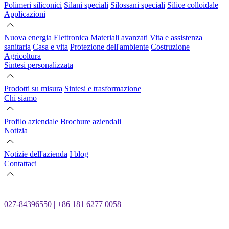
Polimeri siliconici
Silani speciali
Silossani speciali
Silice colloidale
Applicazioni
Nuova energia
Elettronica
Materiali avanzati
Vita e assistenza
sanitaria
Casa e vita
Protezione dell'ambiente
Costruzione
Agricoltura
Sintesi personalizzata
Prodotti su misura
Sintesi e trasformazione
Chi siamo
Profilo aziendale
Brochure aziendali
Notizia
Notizie dell'azienda
I blog
Contattaci
027-84396550 | +86 181 6277 0058