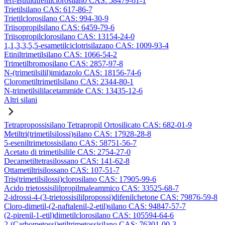
tert-Butildifenilclorosilano CAS: 58479-61-1
Trietilsilano CAS: 617-86-7
Trietilclorosilano CAS: 994-30-9
Triisopropilsilano CAS: 6459-79-6
Triisopropilclorosilano CAS: 13154-24-0
1,1,3,3,5,5-esametilciclotrisilazano CAS: 1009-93-4
Etiniltrimetilsilano CAS: 1066-54-2
Trimetilbromosilano CAS: 2857-97-8
N-(trimetilsilil)imidazolo CAS: 18156-74-6
Clorometiltrimetilsilano CAS: 2344-80-1
N-trimetilsililacetammide CAS: 13435-12-6
Altri silani
Tetrapropossisilano Tetrapropil Ortosilicato CAS: 682-01-9
Metiltri(trimetilsilossi)silano CAS: 17928-28-8
5-eseniltrimetossisilano CAS: 58751-56-7
Acetato di trimetilsilile CAS: 2754-27-0
Decametiltetrasilossano CAS: 141-62-8
Ottametiltrisilossano CAS: 107-51-7
Tris(trimetilsilossi)clorosilano CAS: 17905-99-6
Acido trietossisililpropilmaleammico CAS: 33525-68-7
2-idrossi-4-(3-trietossisililpropossi)difenilchetone CAS: 79876-59-8
Cloro-dimetil-(2-naftalenil-2-etil)silano CAS: 94847-57-7
(2-pirenil-1-etil)dimetilclorosilano CAS: 105594-64-6
2-(Carbometossi)etiltrimetossisilano CAS: 76301-00-3