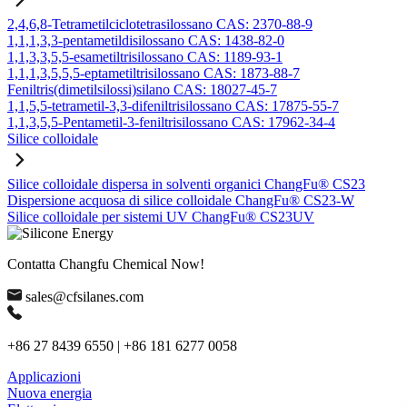
2,4,6,8-Tetrametilciclotetrasilossano CAS: 2370-88-9
1,1,1,3,3-pentametildisilossano CAS: 1438-82-0
1,1,3,3,5,5-esametiltrisilossano CAS: 1189-93-1
1,1,1,3,5,5,5-eptametiltrisilossano CAS: 1873-88-7
Feniltris(dimetilsilossi)silano CAS: 18027-45-7
1,1,5,5-tetrametil-3,3-difeniltrisilossano CAS: 17875-55-7
1,1,3,5,5-Pentametil-3-feniltrisilossano CAS: 17962-34-4
Silice colloidale
Silice colloidale dispersa in solventi organici ChangFu® CS23
Dispersione acquosa di silice colloidale ChangFu® CS23-W
Silice colloidale per sistemi UV ChangFu® CS23UV
Contatta Changfu Chemical Now!
sales@cfsilanes.com
+86 27 8439 6550 | +86 181 6277 0058
Applicazioni
Nuova energia