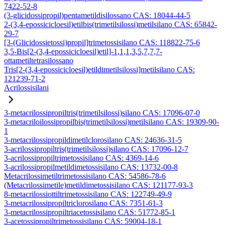
7422-52-8
(3-glicidossipropil)pentametildisilossano CAS: 18044-44-5
2-(3,4-epossicicloesil)etilbis(trimetilsilossi)metilsilano CAS: 65842-
29-7
[3-(Glicidossietossi)propil]trimetossisilano CAS: 118822-75-6
3,5-Bis[2-(3,4-epossicicloesil)etil]-1,1,1,3,5,7,7,7-
ottametiltetrasilossano
Tris[2-(3,4-epossicicloesil)etildimetilsilossi]metilsilano CAS:
121239-71-2
Acrilossisilani
3-metacrilossipropiltris(trimetilsilossi)silano CAS: 17096-07-0
3-metacriloilossipropilbis(trimetilsilossi)metilsilano CAS: 19309-90-
1
3-metacrilossipropildimetilclorosilano CAS: 24636-31-5
3-acrilossipropiltris(trimetilsilossi)silano CAS: 17096-12-7
3-acrilossipropiltrimetossisilano CAS: 4369-14-6
3-acrilossipropilmetildimetossisilano CAS: 13732-00-8
Metacrilossimetiltrimetossisilano CAS: 54586-78-6
(Metacrilossimetile)metildimetossisilano CAS: 121177-93-3
8-metacrilossiottiltrimetossisilano CAS: 122749-49-9
3-metacrilossipropiltriclorosilano CAS: 7351-61-3
3-metacrilossipropiltriacetossisilano CAS: 51772-85-1
3-acetossipropiltrimetossisilano CAS: 59004-18-1