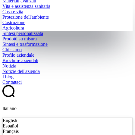
Materiali avanzati
Vita e assistenza sanitaria
Casa e vita
Protezione dell'ambiente
Costruzione
Agricoltura
Sintesi personalizzata
Prodotti su misura
Sintesi e trasformazione
Chi siamo
Profilo aziendale
Brochure aziendali
Notizia
Notizie dell'azienda
I blog
Contattaci
Italiano
English
Español
Français