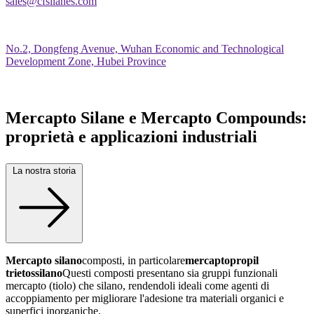
sales@cfsilanes.com
No.2, Dongfeng Avenue, Wuhan Economic and Technological
Development Zone, Hubei Province
Mercapto Silane e Mercapto Compounds:
proprietà e applicazioni industriali
La nostra storia
Mercapto silano
composti, in particolare
mercaptopropil
trietossilano
Questi composti presentano sia gruppi funzionali
mercapto (tiolo) che silano, rendendoli ideali come agenti di
accoppiamento per migliorare l'adesione tra materiali organici e
superfici inorganiche.