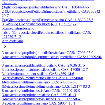
7422-52-8
(3-glicidossipropil)pentametildisilossano CAS: 18044-44-5
2-(3,4-epossicicloesil)etilbis(trimetilsilossi)metilsilano CAS: 65842-
29-7
[3-(Glicidossietossi)propil]trimetossisilano CAS: 118822-75-6
3,5-Bis[2-(3,4-epossicicloesil)etil]-1,1,1,3,5,7,7,7-
ottametiltetrasilossano
Tris[2-(3,4-epossicicloesil)etildimetilsilossi]metilsilano CAS:
121239-71-2
Acrilossisilani
3-metacrilossipropiltris(trimetilsilossi)silano CAS: 17096-07-0
3-metacriloilossipropilbis(trimetilsilossi)metilsilano CAS: 19309-90-
1
3-metacrilossipropildimetilclorosilano CAS: 24636-31-5
3-acrilossipropiltris(trimetilsilossi)silano CAS: 17096-12-7
3-acrilossipropiltrimetossisilano CAS: 4369-14-6
3-acrilossipropilmetildimetossisilano CAS: 13732-00-8
Metacrilossimetiltrimetossisilano CAS: 54586-78-6
(Metacrilossimetile)metildimetossisilano CAS: 121177-93-3
8-metacrilossiottiltrimetossisilano CAS: 122749-49-9
3-metacrilossipropiltriclorosilano CAS: 7351-61-3
3-metacrilossipropiltriacetossisilano CAS: 51772-85-1
3-acetossipropiltrimetossisilano CAS: 59004-18-1