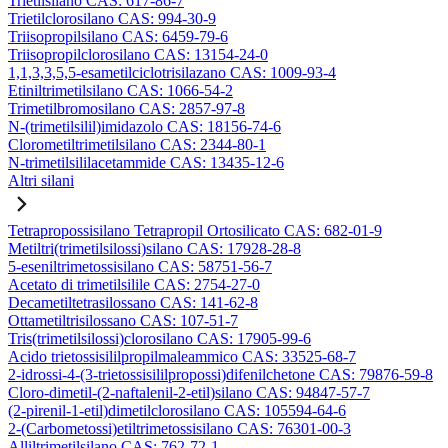
Trietilsilano CAS: 617-86-7
Trietilclorosilano CAS: 994-30-9
Triisopropilsilano CAS: 6459-79-6
Triisopropilclorosilano CAS: 13154-24-0
1,1,3,3,5,5-esametilciclotrisilazano CAS: 1009-93-4
Etiniltrimetilsilano CAS: 1066-54-2
Trimetilbromosilano CAS: 2857-97-8
N-(trimetilsilil)imidazolo CAS: 18156-74-6
Clorometiltrimetilsilano CAS: 2344-80-1
N-trimetilsililacetammide CAS: 13435-12-6
Altri silani
Tetrapropossisilano Tetrapropil Ortosilicato CAS: 682-01-9
Metiltri(trimetilsilossi)silano CAS: 17928-28-8
5-eseniltrimetossisilano CAS: 58751-56-7
Acetato di trimetilsilile CAS: 2754-27-0
Decametiltetrasilossano CAS: 141-62-8
Ottametiltrisilossano CAS: 107-51-7
Tris(trimetilsilossi)clorosilano CAS: 17905-99-6
Acido trietossisililpropilmaleammico CAS: 33525-68-7
2-idrossi-4-(3-trietossisililpropossi)difenilchetone CAS: 79876-59-8
Cloro-dimetil-(2-naftalenil-2-etil)silano CAS: 94847-57-7
(2-pirenil-1-etil)dimetilclorosilano CAS: 105594-64-6
2-(Carbometossi)etiltrimetossisilano CAS: 76301-00-3
Alliltrimetilsilano CAS: 762-72-1