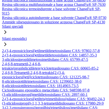
Resina siliconica multifunzionale a base acqua ChangFu® SP-6830
Resina siliconica multifunzionale a base acqua ChangFu® SP-7630
Resina siliconica termoindurente a base solvente ChangFu® SP-
9115
Resina siliconica autoindurente a base solvente ChangFu® SP-9730
Ammide silsesquiossano in soluzione acquosa ChangFu® SP-4130
Silani speciali
Silani epossidici
2-(3,4-epossicicloesil)etilmetildimetossisilano CAS: 97802-57-8
2-(3,4-epossicicloesil)etilmetildietossisilano CAS: 14857-35-3
3-glicidossipropildimetossimetilsilano CAS: 65799-47-5
2,4,6,8-tetrametil-2,4,6,8-
tetrakis(propilglicidiletere)ciclotetrasilossano CAS: 60665-85-2
2,4,6,8-Tetrametil-2,4,6,8-tetrakis[2-(3,4-
epossicicloesil)etil]ciclotetrasilossano CAS: 121225-98-7
8-glicidossiottiltrimetossisilano CAS: 1239602-38-0
8-glicidossiottiltrietossisilano CAS: 1814903-73-5
Ciclosilossano epossidico metacrilato CAS: 948598-97-8
(3-glicidilossipropil)metildietossisilano CAS: 2897-60-1
2-(3,4-epossicicloesil)etiltris(trimetilsilossi)silano CAS: 90492-24-3
(3-glicidossipropil)-1,1,3,3-tetrametildisilossano CAS: 17980-29-9
3-(2,3-epossipropossi)propilbis(trimetilsilossi)metilsilano CAS: