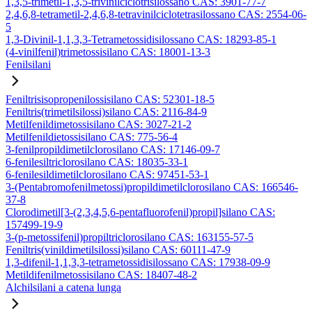
1,3,5-trimetil-1,3,5-trivinilciclotrisilossano CAS: 3901-77-7
2,4,6,8-tetrametil-2,4,6,8-tetravinilciclotetrasilossano CAS: 2554-06-
5
1,3-Divinil-1,1,3,3-Tetrametossidisilossano CAS: 18293-85-1
(4-vinilfenil)trimetossisilano CAS: 18001-13-3
Fenilsilani
Feniltrisisopropenilossisilano CAS: 52301-18-5
Feniltris(trimetilsilossi)silano CAS: 2116-84-9
Metilfenildimetossisilano CAS: 3027-21-2
Metilfenildietossisilano CAS: 775-56-4
3-fenilpropildimetilclorosilano CAS: 17146-09-7
6-fenilesiltriclorosilano CAS: 18035-33-1
6-fenilesildimetilclorosilano CAS: 97451-53-1
3-(Pentabromofenilmetossi)propildimetilclorosilano CAS: 166546-
37-8
Clorodimetil[3-(2,3,4,5,6-pentafluorofenil)propil]silano CAS:
157499-19-9
3-(p-metossifenil)propiltriclorosilano CAS: 163155-57-5
Feniltris(vinildimetilsilossi)silano CAS: 60111-47-9
1,3-difenil-1,1,3,3-tetrametossidisilossano CAS: 17938-09-9
Metildifenilmetossisilano CAS: 18407-48-2
Alchilsilani a catena lunga