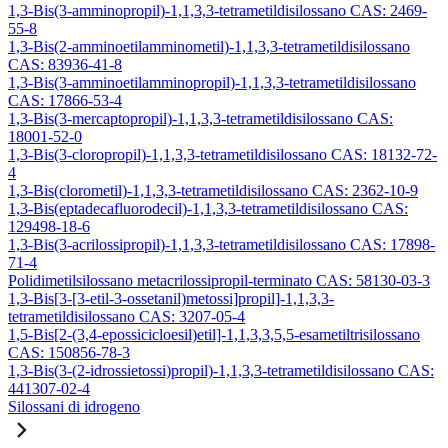
1,3-Bis(3-amminopropil)-1,1,3,3-tetrametildisilossano CAS: 2469-
55-8
1,3-Bis(2-amminoetilamminometil)-1,1,3,3-tetrametildisilossano
CAS: 83936-41-8
1,3-Bis(3-amminoetilamminopropil)-1,1,3,3-tetrametildisilossano
CAS: 17866-53-4
1,3-Bis(3-mercaptopropil)-1,1,3,3-tetrametildisilossano CAS:
18001-52-0
1,3-Bis(3-cloropropil)-1,1,3,3-tetrametildisilossano CAS: 18132-72-
4
1,3-Bis(clorometil)-1,1,3,3-tetrametildisilossano CAS: 2362-10-9
1,3-Bis(eptadecafluorodecil)-1,1,3,3-tetrametildisilossano CAS:
129498-18-6
1,3-Bis(3-acrilossipropil)-1,1,3,3-tetrametildisilossano CAS: 17898-
71-4
Polidimetilsilossano metacrilossipropil-terminato CAS: 58130-03-3
1,3-Bis[3-[3-etil-3-ossetanil)metossi]propil]-1,1,3,3-
tetrametildisilossano CAS: 3207-05-4
1,5-Bis[2-(3,4-epossicicloesil)etil]-1,1,3,3,5,5-esametiltrisilossano
CAS: 150856-78-3
1,3-Bis(3-(2-idrossietossi)propil)-1,1,3,3-tetrametildisilossano CAS:
441307-02-4
Silossani di idrogeno