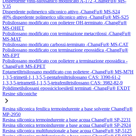
Disperdente vinil-silossanico modificato A-172 -ChangFu® MS-
V35
Disperdente polimerico siliconico attivo -ChangFu® MS-S24
40% disperdente polimerico siliconico attivo -ChangFu® MS-S25
Polisilossano modificato con polietere OH-terminato -ChangFu®
MS-OHET
Polisilossano modificato con terminazione metacrilossi -ChangFu®
MS-MAT
Polisilossano modificato carbossi-terminato -ChangFu® MS-CAT
Polisilossano modificato con terminazione epossidica -ChangFu®
MS-EPT
Polisilossano modificato con polietere a terminazione epossidica -
ChangFu® MS-EPET
Eptametiltrisilossano modificato con polietere -ChangFu® MS-M7H
1,3,5-trimetil-1,1,3,5,5-pentafeniltrisilossano CAS: 3390-61-2
1,3,3,5-tetrametil-1,1,5,5-tetrafeniltrisilossano CAS: 3982-82-9
Polidimetilsilossani epossicicloesiletil terminati -ChangFu® EXDT
Resine siliconiche
Resina siliconica fenilica termoindurente a base solvente ChangFu®
MP-2950
Resina siliconica termoindurente a base acqua ChangFu® SP-2231
Resina siliconica termoindurente a base acqua ChangFu® SP-2924
Resina siliconica multifunzionale a base acqua ChangFu® SP-5125