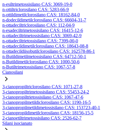
n-esiltrimetossisilano CAS: 3069-19-0
n-ottiltriclorosilano CAS: 5283-66-9
n-ottildimetilclorosilano CAS: 18162-84-0
n-dodecildimetilclorosilano CAS: 66604-31-7
n-ottadeciltriclorosilano CAS: 112-04-9
n-esadeciltrimetossisilano CAS: 16415-12-6
n-ottadeciltrimetossisilano CAS: 3069-42-9
n-ottadeciltrietossisilano CAS: 7399-00-0
n-ottadecildimetilclorosilano CAS: 18643-08-8
n-ottadecildiisobutilclorosilano CAS: 162578-86-1
n-Butildimetilmetossisilano CAS: 64712-50-1
n-Butildimetilclorosilano CAS: 1000-50-6
n-Butiltrimetossisilano CAS: 1067-57-8
Cianosilani
3-cianopropiltriclorosilano CAS: 1071-27-8
3-cianopropiltrimetossisilano CAS: 55453-24-2
3-cianopropiltrietossisilano CAS: 1067-47-6
3-cianopropilmetildiclorosilano CAS: 1190-16-5
3-cianopropilmetildimetossisilano CAS: 153723-40-1
3-cianopropildimetilclorosilano CAS: 18156-15-5
2-cianoetiltrimetossisilano CAS: 2526-62-7
Silani isocianato