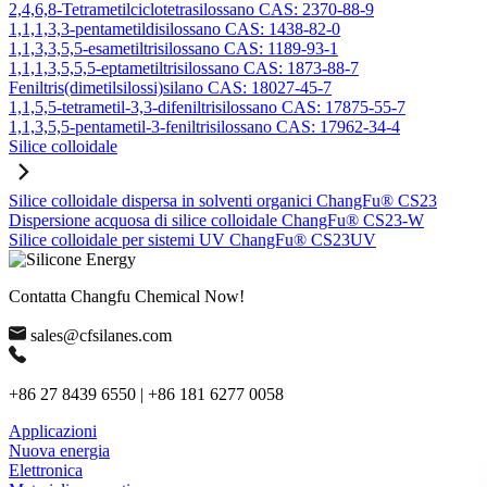
2,4,6,8-Tetrametilciclotetrasilossano CAS: 2370-88-9
1,1,1,3,3-pentametildisilossano CAS: 1438-82-0
1,1,3,3,5,5-esametiltrisilossano CAS: 1189-93-1
1,1,1,3,5,5,5-eptametiltrisilossano CAS: 1873-88-7
Feniltris(dimetilsilossi)silano CAS: 18027-45-7
1,1,5,5-tetrametil-3,3-difeniltrisilossano CAS: 17875-55-7
1,1,3,5,5-pentametil-3-feniltrisilossano CAS: 17962-34-4
Silice colloidale
Silice colloidale dispersa in solventi organici ChangFu® CS23
Dispersione acquosa di silice colloidale ChangFu® CS23-W
Silice colloidale per sistemi UV ChangFu® CS23UV
Contatta Changfu Chemical Now!
sales@cfsilanes.com
+86 27 8439 6550 | +86 181 6277 0058
Applicazioni
Nuova energia
Elettronica