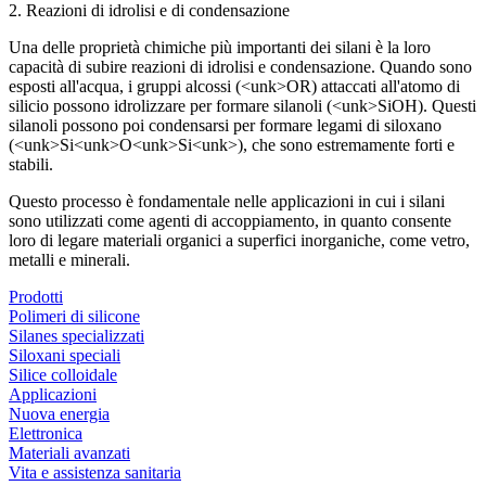
2. Reazioni di idrolisi e di condensazione
Una delle proprietà chimiche più importanti dei silani è la loro
capacità di subire reazioni di idrolisi e condensazione. Quando sono
esposti all'acqua, i gruppi alcossi (<unk>OR) attaccati all'atomo di
silicio possono idrolizzare per formare silanoli (<unk>SiOH). Questi
silanoli possono poi condensarsi per formare legami di siloxano
(<unk>Si<unk>O<unk>Si<unk>), che sono estremamente forti e
stabili.
Questo processo è fondamentale nelle applicazioni in cui i silani
sono utilizzati come agenti di accoppiamento, in quanto consente
loro di legare materiali organici a superfici inorganiche, come vetro,
metalli e minerali.
Prodotti
Polimeri di silicone
Silanes specializzati
Siloxani speciali
Silice colloidale
Applicazioni
Nuova energia
Elettronica
Materiali avanzati
Vita e assistenza sanitaria