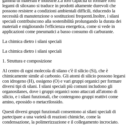
gamma di materiali e industrie.La loro capacità di formare forti
legami di siloxano si traduce in prodotti altamente durevoli che
possono resistere a condizioni ambientali difficili, riducendo la
necessità di manutenzione o sostituzioni frequenti.Inoltre, i silani
speciali contribuiscono alla sostenibilità prolungando la durata dei
materiali e migliorando l'efficienza energetica, come si vede in
applicazioni come pneumatici a basso consumo di carburante.
La chimica dietro i silani speciali
La chimica dietro i silani speciali
1. Struttura e composizione
Al centro di ogni molecola di silano c'è il silicio (Si), che è
chimicamente simile al carbonio. Gli atomi di silicio possono legarsi
con idrogeno (H), ossigeno (O) e vari gruppi organici per formare
diversi tipi di silani. I silani speciali più comuni includono gli
organosilanes, dove i gruppi organici sono attaccati all'atomo di
silicio, e i silani funzionali, che contengono gruppi reattivi come
amino, epossido o metacrilossido.
Questi diversi gruppi funzionali consentono ai silani speciali di
partecipare a una varietà di reazioni chimiche, come la
condensazione, la polimerizzazione e il collegamento incrociato.