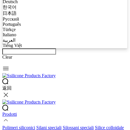
Deutsch
한국어
日本語
Русский
Português
Türkçe
Italiano
العربية
Tiếng Việt
Clear
返回
Prodotti
Polimeri siliconici
Silani speciali
Silossani speciali
Silice colloidale