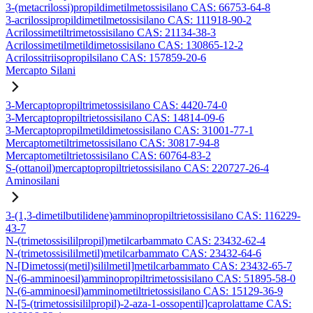
3-(metacrilossi)propildimetilmetossisilano CAS: 66753-64-8
3-acrilossipropildimetilmetossisilano CAS: 111918-90-2
Acrilossimetiltrimetossisilano CAS: 21134-38-3
Acrilossimetilmetildimetossisilano CAS: 130865-12-2
Acrilossitriisopropilsilano CAS: 157859-20-6
Mercapto Silani
3-Mercaptopropiltrimetossisilano CAS: 4420-74-0
3-Mercaptopropiltrietossisilano CAS: 14814-09-6
3-Mercaptopropilmetildimetossisilano CAS: 31001-77-1
Mercaptometiltrimetossisilano CAS: 30817-94-8
Mercaptometiltrietossisilano CAS: 60764-83-2
S-(ottanoil)mercaptopropiltrietossisilano CAS: 220727-26-4
Aminosilani
3-(1,3-dimetilbutilidene)amminopropiltrietossisilano CAS: 116229-
43-7
N-(trimetossisililpropil)metilcarbammato CAS: 23432-62-4
N-(trimetossisililmetil)metilcarbammato CAS: 23432-64-6
N-[Dimetossi(metil)sililmetil]metilcarbammato CAS: 23432-65-7
N-(6-amminoesil)amminopropiltrimetossisilano CAS: 51895-58-0
N-(6-amminoesil)amminometiltrietossisilano CAS: 15129-36-9
N-[5-(trimetossisililpropil)-2-aza-1-ossopentil]caprolattame CAS: