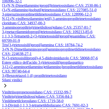
106996-32-1
[3-(N,N-Dimetilammino)propil]trimetossisilano CAS: 2530-86-1
(3-(N-etilammino)isobutil)trimetossisilano CAS: 227085-51-0
3-piperazinopropilmetildimetossisilano CAS: 128996-12-3
N-[2-(N-vinilbenzilammino)etil]-3-amminopropiltrimetossisilano
cloridrato CAS: 34937-00-3
3-amminopropiltris(trimetilsilossi)silano CAS: 25357-81-7
3-(metacrilammidopropil)trietossisilano CAS: 109213-85-6
1,1,3,3-Tetrametil-2-(3-(trimetossisilil)propil)guanidina CAS:
69709-01-9
Tris[3-(trietossisilil)propil]ammina CAS: 18784-74-2
3-(N,N-Dimetilamminopropil)amminopropilmetildimetossisilano
CAS: 224638-27-1
N-(3-trietossisililpropil)-4,5-diidroimidazolo CAS: 58068-97-6
Estere etilico dell'acido 3-(trietossisilil)propilaspartico
3-[2-(2-amminoetilammino)etilammino]propilmetildimetossisilano
CAS: 99740-64-4
3-(Benzotriazol-1-il) propiltrimetossisilano
Silani vinilici
Viniltriisopropenossisilano CAS: 15332-99-7
Viniltris(trimetilsilossi)silano CAS: 5356-84-3
Vinildimetilclorosilano CAS: 1719-58-0
1,3-Divinil-1,1,3,3-tetrametildisilazano CAS: 7691-02-3