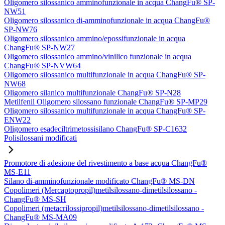
Oligomero silossanico amminofunzionale in acqua ChangFu® SP-
NW51
Oligomero silossanico di-amminofunzionale in acqua ChangFu®
SP-NW76
Oligomero silossanico ammino/epossifunzionale in acqua
ChangFu® SP-NW27
Oligomero silossanico ammino/vinilico funzionale in acqua
ChangFu® SP-NVW64
Oligomero silossanico multifunzionale in acqua ChangFu® SP-
NW68
Oligomero silanico multifunzionale ChangFu® SP-N28
Metilfenil Oligomero silossano funzionale ChangFu® SP-MP29
Oligomero silossanico multifunzionale in acqua ChangFu® SP-
ENW22
Oligomero esadeciltrimetossisilano ChangFu® SP-C1632
Polisilossani modificati
Promotore di adesione del rivestimento a base acqua ChangFu®
MS-E11
Silano di-amminofunzionale modificato ChangFu® MS-DN
Copolimeri (Mercaptopropil)metilsilossano-dimetilsilossano -
ChangFu® MS-SH
Copolimeri (metacrilossipropil)metilsilossano-dimetilsilossano -
ChangFu® MS-MA09