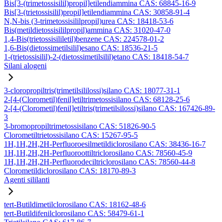
Bis[3-(trimetossisilil)propil]etilendiammina CAS: 68845-16-9
Bis[3-(trietossisilil)propil]etilendiammina CAS: 30858-91-4
N,N-bis (3-trimetossisililpropil)urea CAS: 18418-53-6
Bis(metildietossisililpropil)ammina CAS: 31020-47-0
1,4-Bis(trietossisililetil)benzene CAS: 224578-01-2
1,6-Bis(dietossimetilsilil)esano CAS: 18536-21-5
1-(trietossisilil)-2-(dietossimetilsilil)etano CAS: 18418-54-7
Silani alogeni
3-cloropropiltris(trimetilsililossi)silano CAS: 18077-31-1
2-[4-(Clorometil)fenil]etiltrimetossisilano CAS: 68128-25-6
2-[4-(Clorometil)fenil]etiltris(trimetilsilossi)silano CAS: 167426-89-
3
3-bromopropiltrimetossisilano CAS: 51826-90-5
Clorometiltrietossisilano CAS: 15267-95-5
1H,1H,2H,2H-Perfluoroesilmetildiclorosilano CAS: 38436-16-7
1H,1H,2H,2H-Perfluoroottiltriclorosilano CAS: 78560-45-9
1H,1H,2H,2H-Perfluorodeciltriclorosilano CAS: 78560-44-8
Clorometildiclorosilano CAS: 18170-89-3
Agenti sililanti
tert-Butildimetilclorosilano CAS: 18162-48-6
tert-Butildifenilclorosilano CAS: 58479-61-1