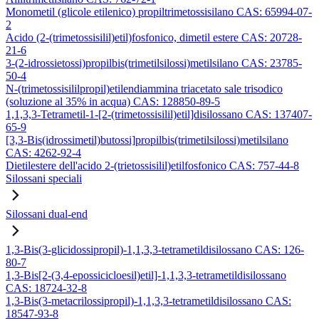
Monometil (glicole etilenico) propiltrimetossisilano CAS: 65994-07-
2
Acido (2-(trimetossisilil)etil)fosfonico, dimetil estere CAS: 20728-
21-6
3-(2-idrossietossi)propilbis(trimetilsilossi)metilsilano CAS: 23785-
50-4
N-(trimetossisililpropil)etilendiammina triacetato sale trisodico
(soluzione al 35% in acqua) CAS: 128850-89-5
1,1,3,3-Tetrametil-1-[2-(trimetossisilil)etil]disilossano CAS: 137407-
65-9
[3,3-Bis(idrossimetil)butossi]propilbis(trimetilsilossi)metilsilano
CAS: 4262-92-4
Dietilestere dell'acido 2-(trietossisilil)etilfosfonico CAS: 757-44-8
Silossani speciali
Silossani dual-end
1,3-Bis(3-glicidossipropil)-1,1,3,3-tetrametildisilossano CAS: 126-
80-7
1,3-Bis[2-(3,4-epossicicloesil)etil]-1,1,3,3-tetrametildisilossano
CAS: 18724-32-8
1,3-Bis(3-metacrilossipropil)-1,1,3,3-tetrametildisilossano CAS:
18547-93-8