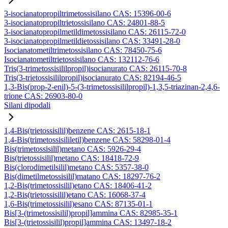
3-isocianatopropiltrimetossisilano CAS: 15396-00-6
3-isocianatopropiltrietossisilano CAS: 24801-88-5
3-isocianatopropilmetildimetossisilano CAS: 26115-72-0
3-isocianatopropilmetildietossisilano CAS: 33491-28-0
Isocianatometiltrimetossisilano CAS: 78450-75-6
Isocianatometiltrietossisilano CAS: 132112-76-6
Tris(3-trimetossisililpropil)isocianurato CAS: 26115-70-8
Tris(3-trietossisililpropil)isocianurato CAS: 82194-46-5
1,3-Bis(prop-2-enil)-5-(3-trimetossisililpropil)-1,3,5-triazinan-2,4,6-
trione CAS: 26903-80-0
Silani dipodali
1,4-Bis(trietossisilil)benzene CAS: 2615-18-1
1,4-Bis(trimetossisililetil)benzene CAS: 58298-01-4
Bis(trimetossisilil)metano CAS: 5926-29-4
Bis(trietossisilil)metano CAS: 18418-72-9
Bis(clorodimetilsilil)metano CAS: 5357-38-0
Bis(dimetilmetossisilil)matano CAS: 18297-76-2
1,2-Bis(trimetossisilil)etano CAS: 18406-41-2
1,2-Bis(trietossisilil)etano CAS: 16068-37-4
1,6-Bis(trimetossisilil)esano CAS: 87135-01-1
Bis[3-(trimetossisilil)propil]ammina CAS: 82985-35-1
Bis[3-(trietossisilil)propil]ammina CAS: 13497-18-2