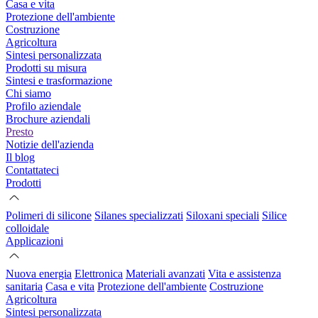
Casa e vita
Protezione dell'ambiente
Costruzione
Agricoltura
Sintesi personalizzata
Prodotti su misura
Sintesi e trasformazione
Chi siamo
Profilo aziendale
Brochure aziendali
Presto
Notizie dell'azienda
Il blog
Contattateci
Prodotti
Polimeri di silicone
Silanes specializzati
Siloxani speciali
Silice
colloidale
Applicazioni
Nuova energia
Elettronica
Materiali avanzati
Vita e assistenza
sanitaria
Casa e vita
Protezione dell'ambiente
Costruzione
Agricoltura
Sintesi personalizzata