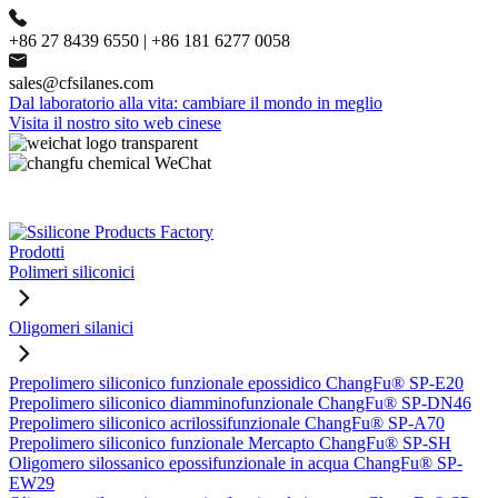
+86 27 8439 6550 | +86 181 6277 0058
sales@cfsilanes.com
Dal laboratorio alla vita: cambiare il mondo in meglio
Visita il nostro sito web cinese
Prodotti
Polimeri siliconici
Oligomeri silanici
Prepolimero siliconico funzionale epossidico ChangFu® SP-E20
Prepolimero siliconico diamminofunzionale ChangFu® SP-DN46
Prepolimero siliconico acrilossifunzionale ChangFu® SP-A70
Prepolimero siliconico funzionale Mercapto ChangFu® SP-SH
Oligomero silossanico epossifunzionale in acqua ChangFu® SP-
EW29