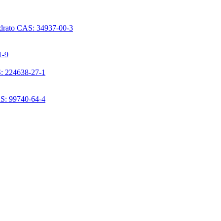
ridrato CAS: 34937-00-3
1-9
S: 224638-27-1
AS: 99740-64-4