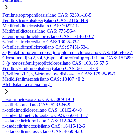
Fenilsilani
Feniltrisisopropenilossisilano CAS: 52301-18-5
Feniltris(trimetilsilossi)silano CAS: 2116-84-9
Metilfenildimetossisilano CAS: 3027-21-2
Metilfenildietossisilano CAS: 775-56-4
3-fenilpropildimetilclorosilano CAS: 17146-09-7
6-fenilesiltriclorosilano CAS: 18035-33-1
6-fenilesildimetilclorosilano CAS: 97451-53-1
3-(Pentabromofenilmetossi)propildimetilclorosilano CAS: 166546-37
Clorodimetil[3-(2,3,4,5,6-pentafluorofenil)propil]silano CAS: 15749
3-(p-metossifenil)propiltriclorosilano CAS: 163155-57-5
Feniltris(vinildimetilsilossi)silano CAS: 60111-47-9
1,3-difenil-1,1,3,3-tetrametossidisilossano CAS: 17938-09-9
Metildifenilmetossisilano CAS: 18407-48-2
Alchilsilani a catena lunga
n-esiltrimetossisilano CAS: 3069-19-0
n-ottiltriclorosilano CAS: 5283-66-9
n-ottildimetilclorosilano CAS: 18162-84-0
n-dodecildimetilclorosilano CAS: 66604-31-7
n-ottadeciltriclorosilano CAS: 112-04-9
n-esadeciltrimetossisilano CAS: 16415-12-6
n-ottadeciltrimetossisilano CAS: 3069-42-9