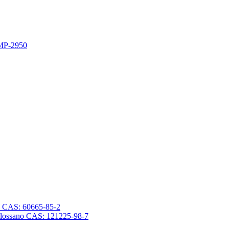
 MP-2950
sano CAS: 60665-85-2
trasilossano CAS: 121225-98-7