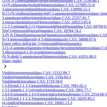
[3-(N,N-Dimetilammino)propil]trimetossisilano CAS: 2530-86-1
(3-(N-etilammino)isobutil)trimetossisilano CAS: 227085-51-0
3-piperazinopropilmetildimetossisilano CAS: 128996-12-3
N-[2-(N-vinilbenzilammino)etil]-3-amminopropiltrimetossisilano clo
3-amminopropiltris(trimetilsilossi)silano CAS: 25357-81-7
3-(metacrilammidopropil)trietossisilano CAS: 109213-85-6
1,1,3,3-tetrametil-2-(3-(trimetossisilil)propil)guanidina CAS: 69709-0
Tris[3-(trietossisilil)propil]ammina CAS: 18784-74-2
3-(N,N-Dimetilamminopropil)amminopropilmetildimetossisilano CA
N-(3-trietossisililpropil)-4,5-diidroimidazolo CAS: 58068-97-6
Estere etilico dell'acido 3-(trietossisilil)propilaspartico
3-[2-(2-amminoetilammino)etilammino]propilmetildimetossisilano C
3-(Benzotriazol-1-il) propiltrimetossisilano
(N,N-dietil-3-amminopropil)trimetossisilano CAS: 41051-80-3
Silani vinilici
Viniltriisopropenossisilano CAS: 15332-99-7
Viniltris(trimetilsilossi)silano CAS: 5356-84-3
Vinildimetilclorosilano CAS: 1719-58-0
1,3-Divinil-1,1,3,3-tetrametildisilazano CAS: 7691-02-3
1,3,5-trimetil-1,3,5-trivinilciclotrisilossano CAS: 3901-77-7
2,4,6,8-tetrametil-2,4,6,8-tetravinilciclotetrasilossano CAS: 2554-06-5
1,3-Divinil-1,1,3,3-Tetrametossidisilossano CAS: 18293-85-1
(4-vinilfenil)trimetossisilano CAS: 18001-13-3