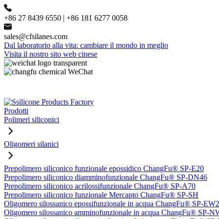
+86 27 8439 6550 | +86 181 6277 0058
sales@cfsilanes.com
Dal laboratorio alla vita: cambiare il mondo in meglio
Visita il nostro sito web cinese
Prodotti
Polimeri siliconici
Oligomeri silanici
Prepolimero siliconico funzionale epossidico ChangFu® SP-E20
Prepolimero siliconico diamminofunzionale ChangFu® SP-DN46
Prepolimero siliconico acrilossifunzionale ChangFu® SP-A70
Prepolimero siliconico funzionale Mercapto ChangFu® SP-SH
Oligomero silossanico epossifunzionale in acqua ChangFu® SP-EW
Oligomero silossanico amminofunzionale in acqua ChangFu® SP-