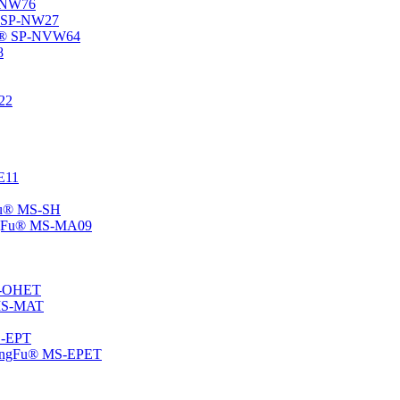
P-NW76
u® SP-NW27
gFu® SP-NVW64
8
22
-E11
gFu® MS-SH
ChangFu® MS-MA09
MS-OHET
® MS-MAT
MS-EPT
-ChangFu® MS-EPET