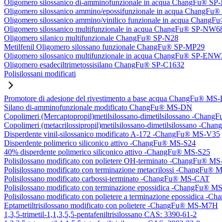
Oligomero silossanico di-amminofunzionale in acqua ChangFu® S
Oligomero silossanico ammino/epossifunzionale in acqua ChangF
Oligomero silossanico ammino/vinilico funzionale in acqua Chan
Oligomero silossanico multifunzionale in acqua ChangFu® SP-NW6
Oligomero silanico multifunzionale ChangFu® SP-N28
Metilfenil Oligomero silossano funzionale ChangFu® SP-MP29
Oligomero silossanico multifunzionale in acqua ChangFu® SP-ENW
Oligomero esadeciltrimetossisilano ChangFu® SP-C1632
Polisilossani modificati
Promotore di adesione del rivestimento a base acqua ChangFu® MS
Silano di-amminofunzionale modificato ChangFu® MS-DN
Copolimeri (Mercaptopropil)metilsilossano-dimetilsilossano -Chan
Copolimeri (metacrilossipropil)metilsilossano-dimetilsilossano -
Disperdente vinil-silossanico modificato A-172 -ChangFu® MS-V35
Disperdente polimerico siliconico attivo -ChangFu® MS-S24
40% disperdente polimerico siliconico attivo -ChangFu® MS-S25
Polisilossano modificato con polietere OH-terminato -ChangFu® 
Polisilossano modificato con terminazione metacrilossi -ChangFu
Polisilossano modificato carbossi-terminato -ChangFu® MS-CAT
Polisilossano modificato con terminazione epossidica -ChangFu® 
Polisilossano modificato con polietere a terminazione epossidica 
Eptametiltrisilossano modificato con polietere -ChangFu® MS-M7H
1,3,5-trimetil-1,1,3,5,5-pentafeniltrisilossano CAS: 3390-61-2