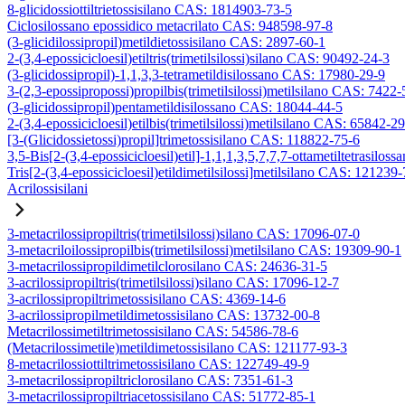
8-glicidossiottiltrietossisilano CAS: 1814903-73-5
Ciclosilossano epossidico metacrilato CAS: 948598-97-8
(3-glicidilossipropil)metildietossisilano CAS: 2897-60-1
2-(3,4-epossicicloesil)etiltris(trimetilsilossi)silano CAS: 90492-24-3
(3-glicidossipropil)-1,1,3,3-tetrametildisilossano CAS: 17980-29-9
3-(2,3-epossipropossi)propilbis(trimetilsilossi)metilsilano CAS: 7422-
(3-glicidossipropil)pentametildisilossano CAS: 18044-44-5
2-(3,4-epossicicloesil)etilbis(trimetilsilossi)metilsilano CAS: 65842-2
[3-(Glicidossietossi)propil]trimetossisilano CAS: 118822-75-6
3,5-Bis[2-(3,4-epossicicloesil)etil]-1,1,1,3,5,7,7,7-ottametiltetrasiloss
Tris[2-(3,4-epossicicloesil)etildimetilsilossi]metilsilano CAS: 121239
Acrilossisilani
3-metacrilossipropiltris(trimetilsilossi)silano CAS: 17096-07-0
3-metacriloilossipropilbis(trimetilsilossi)metilsilano CAS: 19309-90-1
3-metacrilossipropildimetilclorosilano CAS: 24636-31-5
3-acrilossipropiltris(trimetilsilossi)silano CAS: 17096-12-7
3-acrilossipropiltrimetossisilano CAS: 4369-14-6
3-acrilossipropilmetildimetossisilano CAS: 13732-00-8
Metacrilossimetiltrimetossisilano CAS: 54586-78-6
(Metacrilossimetile)metildimetossisilano CAS: 121177-93-3
8-metacrilossiottiltrimetossisilano CAS: 122749-49-9
3-metacrilossipropiltriclorosilano CAS: 7351-61-3
3-metacrilossipropiltriacetossisilano CAS: 51772-85-1