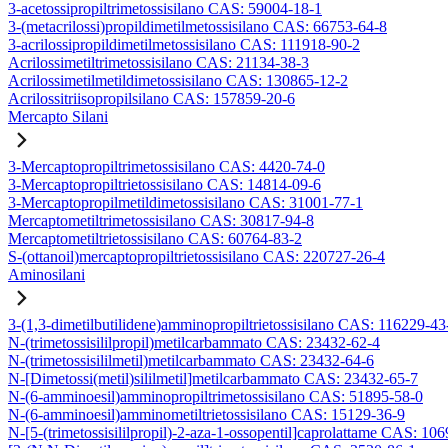
3-acetossipropiltrimetossisilano CAS: 59004-18-1
3-(metacrilossi)propildimetilmetossisilano CAS: 66753-64-8
3-acrilossipropildimetilmetossisilano CAS: 111918-90-2
Acrilossimetiltrimetossisilano CAS: 21134-38-3
Acrilossimetilmetildimetossisilano CAS: 130865-12-2
Acrilossitriisopropilsilano CAS: 157859-20-6
Mercapto Silani
3-Mercaptopropiltrimetossisilano CAS: 4420-74-0
3-Mercaptopropiltrietossisilano CAS: 14814-09-6
3-Mercaptopropilmetildimetossisilano CAS: 31001-77-1
Mercaptometiltrimetossisilano CAS: 30817-94-8
Mercaptometiltrietossisilano CAS: 60764-83-2
S-(ottanoil)mercaptopropiltrietossisilano CAS: 220727-26-4
Aminosilani
3-(1,3-dimetilbutilidene)amminopropiltrietossisilano CAS: 116229-43
N-(trimetossisililpropil)metilcarbammato CAS: 23432-62-4
N-(trimetossisililmetil)metilcarbammato CAS: 23432-64-6
N-[Dimetossi(metil)sililmetil]metilcarbammato CAS: 23432-65-7
N-(6-amminoesil)amminopropiltrimetossisilano CAS: 51895-58-0
N-(6-amminoesil)amminometiltrietossisilano CAS: 15129-36-9
N-[5-(trimetossisililpropil)-2-aza-1-ossopentil]caprolattame CAS: 10