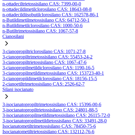
n-ottadeciltrietossisilano CAS: 7399-00-0
n-ottadecildimetilclorosilano CAS: 18643-08-8
n-ottadecildiisobutilclorosilano CAS: 162578-86-1
n-Butildimetilmetossisilano CAS: 64712-50-1
n-Butildimetilclorosilano CAS: 1000-50-6
n-Butiltrimetossisilano CAS: 1067-57-8
Cianosilani
3-cianopropiltriclorosilano CAS: 1071-27-8
3-cianopropiltrimetossisilano CAS: 55453-24-2
3-cianopropiltrietossisilano CAS: 1067-47-6
3-cianopropilmetildiclorosilano CAS: 1190-16-5
3-cianopropilmetildimetossisilano CAS: 153723-40-1
3-cianopropildimetilclorosilano CAS: 18156-15-5
2-cianoetiltrimetossisilano CAS: 2526-62-7
Silani isocianato
3-isocianatopropiltrimetossisilano CAS: 15396-00-6
3-isocianatopropiltrietossisilano CAS: 24801-88-5
3-isocianatopropilmetildimetossisilano CAS: 26115-72-0
3-isocianatopropilmetildietossisilano CAS: 33491-28-0
Isocianatometiltrimetossisilano CAS: 78450-75-6
Isocianatometiltrietossisilano CAS: 132112-76-6