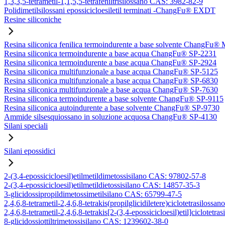
1,3,3,5-tetrametil-1,1,5,5-tetrafeniltrisilossano CAS: 3982-82-9
Polidimetilsilossani epossicicloesiletil terminati -ChangFu® EXDT
Resine siliconiche
Resina siliconica fenilica termoindurente a base solvente ChangFu®
Resina siliconica termoindurente a base acqua ChangFu® SP-2231
Resina siliconica termoindurente a base acqua ChangFu® SP-2924
Resina siliconica multifunzionale a base acqua ChangFu® SP-5125
Resina siliconica multifunzionale a base acqua ChangFu® SP-6830
Resina siliconica multifunzionale a base acqua ChangFu® SP-7630
Resina siliconica termoindurente a base solvente ChangFu® SP-9115
Resina siliconica autoindurente a base solvente ChangFu® SP-9730
Ammide silsesquiossano in soluzione acquosa ChangFu® SP-4130
Silani speciali
Silani epossidici
2-(3,4-epossicicloesil)etilmetildimetossisilano CAS: 97802-57-8
2-(3,4-epossicicloesil)etilmetildietossisilano CAS: 14857-35-3
3-glicidossipropildimetossimetilsilano CAS: 65799-47-5
2,4,6,8-tetrametil-2,4,6,8-tetrakis(propilglicidiletere)ciclotetrasilos
2,4,6,8-tetrametil-2,4,6,8-tetrakis[2-(3,4-epossicicloesil)etil]ciclote
8-glicidossiottiltrimetossisilano CAS: 1239602-38-0