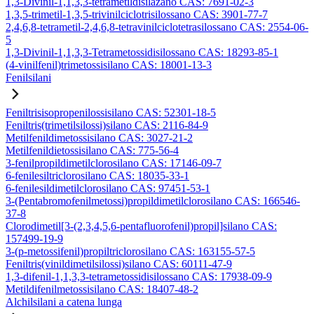
1,3-Divinil-1,1,3,3-tetrametildisilazano CAS: 7691-02-3
1,3,5-trimetil-1,3,5-trivinilciclotrisilossano CAS: 3901-77-7
2,4,6,8-tetrametil-2,4,6,8-tetravinilciclotetrasilossano CAS: 2554-06-
5
1,3-Divinil-1,1,3,3-Tetrametossidisilossano CAS: 18293-85-1
(4-vinilfenil)trimetossisilano CAS: 18001-13-3
Fenilsilani
Feniltrisisopropenilossisilano CAS: 52301-18-5
Feniltris(trimetilsilossi)silano CAS: 2116-84-9
Metilfenildimetossisilano CAS: 3027-21-2
Metilfenildietossisilano CAS: 775-56-4
3-fenilpropildimetilclorosilano CAS: 17146-09-7
6-fenilesiltriclorosilano CAS: 18035-33-1
6-fenilesildimetilclorosilano CAS: 97451-53-1
3-(Pentabromofenilmetossi)propildimetilclorosilano CAS: 166546-
37-8
Clorodimetil[3-(2,3,4,5,6-pentafluorofenil)propil]silano CAS:
157499-19-9
3-(p-metossifenil)propiltriclorosilano CAS: 163155-57-5
Feniltris(vinildimetilsilossi)silano CAS: 60111-47-9
1,3-difenil-1,1,3,3-tetrametossidisilossano CAS: 17938-09-9
Metildifenilmetossisilano CAS: 18407-48-2
Alchilsilani a catena lunga