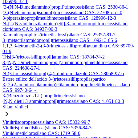
106996-32-1
[3-(N,N-Dimetilammino)propil]trimetossisilano CAS: 2530-86-1
(3-(N-etilammino)isobutil)trimetossisilano CAS: 227085-51-0
3-piperazinopropilmetildimetossisilano CAS: 128996-12-3
N-[2-(N-vinilbenzilammino)etil]-3-amminopropiltrimetossisilano
cloridrato CAS: 34937-00-3
3-amminopropiltris(trimetilsilossi)silano CAS: 25357-81-7
3-(metacrilammidopropil)trietossisilano CAS: 109213-85-6
1,1,3,3-tetrametil-2-(3-(trimetossisilil)propil)guanidina CAS: 69709-
01-9
Tris[3-(trietossisilil)propil]ammina CAS: 18784-74-2
3-(N,N-Dimetilamminopropil)amminopropilmetildimetossisilano
CAS: 224638-27-1
N-(3-trietossisililpropil)-4,5-diidroimidazolo CAS: 58068-97-6
Estere etilico dell'acido 3-(trietossisilil)propilaspartico
3-[2-(2-amminoetilammino)etilammino]propilmetildimetossisilano
CAS: 99740-64-4
3-(Benzotriazol-1-il) propiltrimetossisilano
(N,N-dietil-3-amminopropil)trimetossisilano CAS: 41051-80-3
Silani vinilici
Viniltriisopropenossisilano CAS: 15332-99-7
Viniltris(trimetilsilossi)silano CAS: 5356-84-3
Vinildimetilclorosilano CAS: 1719-58-0