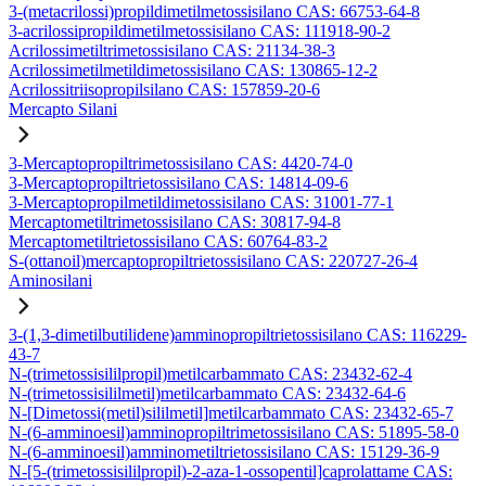
3-(metacrilossi)propildimetilmetossisilano CAS: 66753-64-8
3-acrilossipropildimetilmetossisilano CAS: 111918-90-2
Acrilossimetiltrimetossisilano CAS: 21134-38-3
Acrilossimetilmetildimetossisilano CAS: 130865-12-2
Acrilossitriisopropilsilano CAS: 157859-20-6
Mercapto Silani
3-Mercaptopropiltrimetossisilano CAS: 4420-74-0
3-Mercaptopropiltrietossisilano CAS: 14814-09-6
3-Mercaptopropilmetildimetossisilano CAS: 31001-77-1
Mercaptometiltrimetossisilano CAS: 30817-94-8
Mercaptometiltrietossisilano CAS: 60764-83-2
S-(ottanoil)mercaptopropiltrietossisilano CAS: 220727-26-4
Aminosilani
3-(1,3-dimetilbutilidene)amminopropiltrietossisilano CAS: 116229-
43-7
N-(trimetossisililpropil)metilcarbammato CAS: 23432-62-4
N-(trimetossisililmetil)metilcarbammato CAS: 23432-64-6
N-[Dimetossi(metil)sililmetil]metilcarbammato CAS: 23432-65-7
N-(6-amminoesil)amminopropiltrimetossisilano CAS: 51895-58-0
N-(6-amminoesil)amminometiltrietossisilano CAS: 15129-36-9
N-[5-(trimetossisililpropil)-2-aza-1-ossopentil]caprolattame CAS: