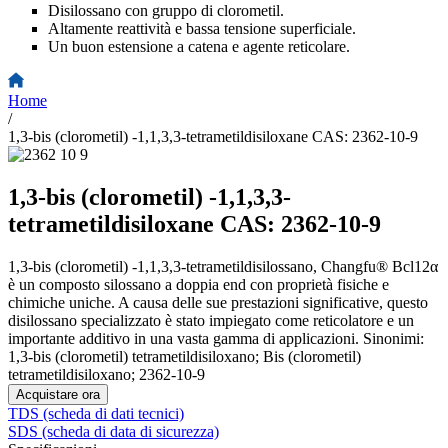
Disilossano con gruppo di clorometil.
Altamente reattività e bassa tensione superficiale.
Un buon estensione a catena e agente reticolare.
Home
/
1,3-bis (clorometil) -1,1,3,3-tetrametildisiloxane CAS: 2362-10-9
1,3-bis (clorometil) -1,1,3,3-
tetrametildisiloxane CAS: 2362-10-9
1,3-bis (clorometil) -1,1,3,3-tetrametildisilossano, Changfu® Bcl12α
è un composto silossano a doppia end con proprietà fisiche e
chimiche uniche. A causa delle sue prestazioni significative, questo
disilossano specializzato è stato impiegato come reticolatore e un
importante additivo in una vasta gamma di applicazioni. Sinonimi:
1,3-bis (clorometil) tetrametildisiloxano; Bis (clorometil)
tetrametildisiloxano; 2362-10-9
Acquistare ora
TDS (scheda di dati tecnici)
SDS (scheda di data di sicurezza)