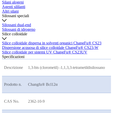
Silani alogeni
Agenti sililanti
Altri silani
Silossani speciali
Silossani dual-end
Silossani di idrogeno
Silice colloidale
Silice colloidale dispersa in solventi organici ChangFu® CS23
Dispersione acquosa di silice colloidale ChangFu® CS23-W
Silice colloidale per sistemi UV ChangFu® CS23UV
Specificazioni
Descrizione
1,3-bis (clorometil) -1,1,3,3-tetrametildisilossano
Prodotto n.
Changfu® Bcl12
α
CAS No.
2362-10-9