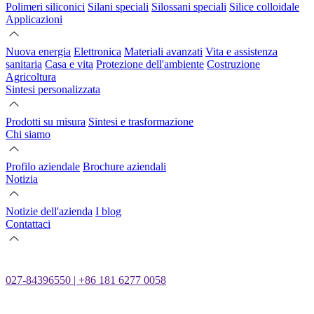
Polimeri siliconici
Silani speciali
Silossani speciali
Silice colloidale
Applicazioni
Nuova energia
Elettronica
Materiali avanzati
Vita e assistenza
sanitaria
Casa e vita
Protezione dell'ambiente
Costruzione
Agricoltura
Sintesi personalizzata
Prodotti su misura
Sintesi e trasformazione
Chi siamo
Profilo aziendale
Brochure aziendali
Notizia
Notizie dell'azienda
I blog
Contattaci
027-84396550 | +86 181 6277 0058