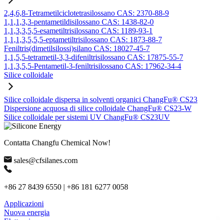
2,4,6,8-Tetrametilciclotetrasilossano CAS: 2370-88-9
1,1,1,3,3-pentametildisilossano CAS: 1438-82-0
1,1,3,3,5,5-esametiltrisilossano CAS: 1189-93-1
1,1,1,3,5,5,5-eptametiltrisilossano CAS: 1873-88-7
Feniltris(dimetilsilossi)silano CAS: 18027-45-7
1,1,5,5-tetrametil-3,3-difeniltrisilossano CAS: 17875-55-7
1,1,3,5,5-Pentametil-3-feniltrisilossano CAS: 17962-34-4
Silice colloidale
Silice colloidale dispersa in solventi organici ChangFu® CS23
Dispersione acquosa di silice colloidale ChangFu® CS23-W
Silice colloidale per sistemi UV ChangFu® CS23UV
Contatta Changfu Chemical Now!
sales@cfsilanes.com
+86 27 8439 6550 | +86 181 6277 0058
Applicazioni
Nuova energia