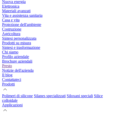
Nuova energia
Elettronica
Materiali avanzati
Vita e assistenza sanitaria
Casa e vita
Protezione dell'ambiente
Costruzione
Agricoltura
Sintesi personalizzata
Prodotti su misura
Sintesi e trasformazione
Chi siamo
Profilo aziendale
Brochure aziendali
Presto
Notizie dell'azienda
Il blog
Contattateci
Prodotti
Polimeri di silicone
Silanes specializzati
Siloxani speciali
Silice
colloidale
Applicazioni