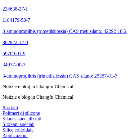
224638-27-1
1184179-50-7
3-aminopropilbis (trimetilsilossia) CAS metilsilano: 42292-18-2
862822-32-0
69709-01-9
34937-00-3
3-aminopropiltris (trimetilsilossia) CAS silano: 25357-81-7
Notizie e blog in Changfu Chemical
Notizie e blog in Changfu Chemical
Prodotti
Polimeri di silicone
Silanes specializzati
Siloxani speciali
Silice colloidale
Applicazioni