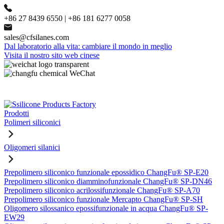
+86 27 8439 6550 | +86 181 6277 0058
sales@cfsilanes.com
Dal laboratorio alla vita: cambiare il mondo in meglio
Visita il nostro sito web cinese
Prodotti
Polimeri siliconici
Oligomeri silanici
Prepolimero siliconico funzionale epossidico ChangFu® SP-E20
Prepolimero siliconico diamminofunzionale ChangFu® SP-DN46
Prepolimero siliconico acrilossifunzionale ChangFu® SP-A70
Prepolimero siliconico funzionale Mercapto ChangFu® SP-SH
Oligomero silossanico epossifunzionale in acqua ChangFu® SP-
EW29