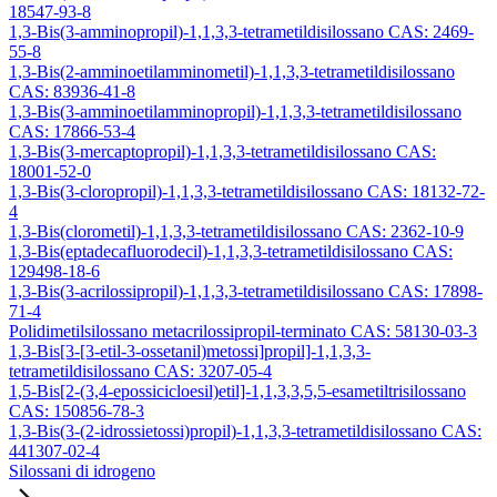
18547-93-8
1,3-Bis(3-amminopropil)-1,1,3,3-tetrametildisilossano CAS: 2469-
55-8
1,3-Bis(2-amminoetilamminometil)-1,1,3,3-tetrametildisilossano
CAS: 83936-41-8
1,3-Bis(3-amminoetilamminopropil)-1,1,3,3-tetrametildisilossano
CAS: 17866-53-4
1,3-Bis(3-mercaptopropil)-1,1,3,3-tetrametildisilossano CAS:
18001-52-0
1,3-Bis(3-cloropropil)-1,1,3,3-tetrametildisilossano CAS: 18132-72-
4
1,3-Bis(clorometil)-1,1,3,3-tetrametildisilossano CAS: 2362-10-9
1,3-Bis(eptadecafluorodecil)-1,1,3,3-tetrametildisilossano CAS:
129498-18-6
1,3-Bis(3-acrilossipropil)-1,1,3,3-tetrametildisilossano CAS: 17898-
71-4
Polidimetilsilossano metacrilossipropil-terminato CAS: 58130-03-3
1,3-Bis[3-[3-etil-3-ossetanil)metossi]propil]-1,1,3,3-
tetrametildisilossano CAS: 3207-05-4
1,5-Bis[2-(3,4-epossicicloesil)etil]-1,1,3,3,5,5-esametiltrisilossano
CAS: 150856-78-3
1,3-Bis(3-(2-idrossietossi)propil)-1,1,3,3-tetrametildisilossano CAS:
441307-02-4
Silossani di idrogeno