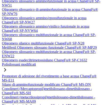
Oligomero silossanico amminofunzionale in acqua ChangFu® SP-
NW51
Oligomero silossanico di-amminofunzionale in acqua ChangFu®
SP-NW76
Oligomero silossanico ammino/epossifunzionale in acqua
ChangFu® SP-NW27
Oligomero silossanico ammino/vinilico funzionale in acqua
ChangFu® SP-NVW64
Oligomero silossanico multifunzionale in acqua ChangFu® SP-
NW68
Oligomero silanico multifunzionale ChangFu® SP-N28
Metilfenil Oligomero silossano funzionale ChangFu® SP-MP29
Oligomero silossanico multifunzionale in acqua ChangFu® SP-
ENW22
Oligomero esadeciltrimetossisilano ChangFu® SP-C1632
Polisilossani modificati
Promotore di adesione del rivestimento a base acqua ChangFu®
MS-E11
Silano di-amminofunzionale modificato ChangFu® MS-DN
Copolimeri (Mercaptopropil)metilsilossano-dimetilsilossano -
ChangFu® MS-SH
Copolimeri (metacrilossipropil)metilsilossano-dimetilsilossano -
ChangFu® MS-MA09