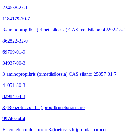
224638-27-1
1184179-50-7
3-aminopropilbis (trimetilsilossia) CAS metilsilano: 42292-18-2
862822-32-0
69709-01-9
34937-00-3
3-aminopropiltris (trimetilsilossia) CAS silano: 25357-81-7
41051-80-3
82984-64-3
3-(Benzotriazol-1-il) propiltrimetossisilano
99740-64-4
Estere etilico dell'acido 3-(trietossisilil)propilaspartico