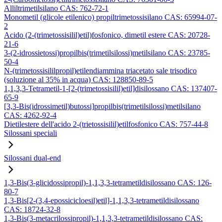
Alliltrimetilsilano CAS: 762-72-1
Monometil (glicole etilenico) propiltrimetossisilano CAS: 65994-07-
2
Acido (2-(trimetossisilil)etil)fosfonico, dimetil estere CAS: 20728-
21-6
3-(2-idrossietossi)propilbis(trimetilsilossi)metilsilano CAS: 23785-
50-4
N-(trimetossisililpropil)etilendiammina triacetato sale trisodico
(soluzione al 35% in acqua) CAS: 128850-89-5
1,1,3,3-Tetrametil-1-[2-(trimetossisilil)etil]disilossano CAS: 137407-
65-9
[3,3-Bis(idrossimetil)butossi]propilbis(trimetilsilossi)metilsilano
CAS: 4262-92-4
Dietilestere dell'acido 2-(trietossisilil)etilfosfonico CAS: 757-44-8
Silossani speciali
Silossani dual-end
1,3-Bis(3-glicidossipropil)-1,1,3,3-tetrametildisilossano CAS: 126-
80-7
1,3-Bis[2-(3,4-epossicicloesil)etil]-1,1,3,3-tetrametildisilossano
CAS: 18724-32-8
1,3-Bis(3-metacrilossipropil)-1,1,3,3-tetrametildisilossano CAS: