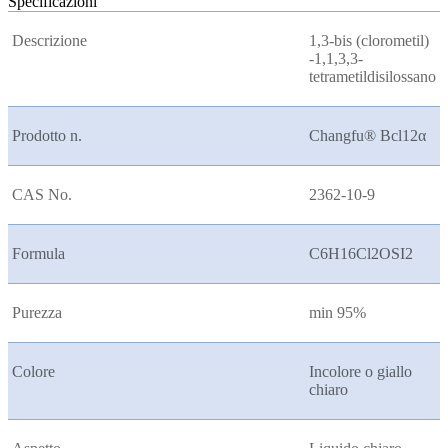
Specificazioni
Descrizione
1,3-bis (clorometil)
-1,1,3,3-
tetrametildisilossano
Prodotto n.
Changfu® Bcl12
α
CAS No.
2362-10-9
Formula
C6H16Cl2OSI2
Purezza
min 95%
Colore
Incolore o giallo
chiaro