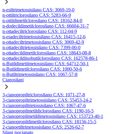
n-esiltrimetossisilano CAS: 3069-19-0
n-ottiltriclorosilano CAS: 5283-66-9
n-ottildimetilclorosilano CAS: 18162-84-0
n-dodecildimetilclorosilano CAS: 66604-31-7
n-ottadeciltriclorosilano CAS: 112-04-9
n-esadeciltrimetossisilano CAS: 16415-12-6
n-ottadeciltrimetossisilano CAS: 3069-42-9
n-ottadeciltrietossisilano CAS: 7399-00-0
n-ottadecildimetilclorosilano CAS: 18643-08-8
n-ottadecildiisobutilclorosilano CAS: 162578-86-1
n-Butildimetilmetossisilano CAS: 64712-50-1
n-Butildimetilclorosilano CAS: 1000-50-6
n-Butiltrimetossisilano CAS: 1067-57-8
Cianosilani
3-cianopropiltriclorosilano CAS: 1071-27-8
3-cianopropiltrimetossisilano CAS: 55453-24-2
3-cianopropiltrietossisilano CAS: 1067-47-6
3-cianopropilmetildiclorosilano CAS: 1190-16-5
3-cianopropilmetildimetossisilano CAS: 153723-40-1
3-cianopropildimetilclorosilano CAS: 18156-15-5
2-cianoetiltrimetossisilano CAS: 2526-62-7
Silani isocianato