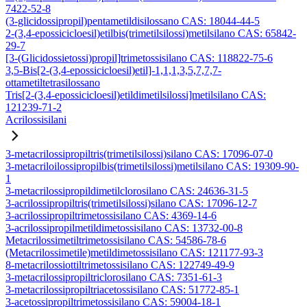
7422-52-8
(3-glicidossipropil)pentametildisilossano CAS: 18044-44-5
2-(3,4-epossicicloesil)etilbis(trimetilsilossi)metilsilano CAS: 65842-
29-7
[3-(Glicidossietossi)propil]trimetossisilano CAS: 118822-75-6
3,5-Bis[2-(3,4-epossicicloesil)etil]-1,1,1,3,5,7,7,7-
ottametiltetrasilossano
Tris[2-(3,4-epossicicloesil)etildimetilsilossi]metilsilano CAS:
121239-71-2
Acrilossisilani
3-metacrilossipropiltris(trimetilsilossi)silano CAS: 17096-07-0
3-metacriloilossipropilbis(trimetilsilossi)metilsilano CAS: 19309-90-
1
3-metacrilossipropildimetilclorosilano CAS: 24636-31-5
3-acrilossipropiltris(trimetilsilossi)silano CAS: 17096-12-7
3-acrilossipropiltrimetossisilano CAS: 4369-14-6
3-acrilossipropilmetildimetossisilano CAS: 13732-00-8
Metacrilossimetiltrimetossisilano CAS: 54586-78-6
(Metacrilossimetile)metildimetossisilano CAS: 121177-93-3
8-metacrilossiottiltrimetossisilano CAS: 122749-49-9
3-metacrilossipropiltriclorosilano CAS: 7351-61-3
3-metacrilossipropiltriacetossisilano CAS: 51772-85-1
3-acetossipropiltrimetossisilano CAS: 59004-18-1