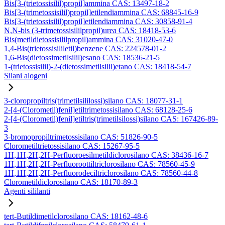
Bis[3-(trietossisilil)propil]ammina CAS: 13497-18-2
Bis[3-(trimetossisilil)propil]etilendiammina CAS: 68845-16-9
Bis[3-(trietossisilil)propil]etilendiammina CAS: 30858-91-4
N,N-bis (3-trimetossisililpropil)urea CAS: 18418-53-6
Bis(metildietossisililpropil)ammina CAS: 31020-47-0
1,4-Bis(trietossisililetil)benzene CAS: 224578-01-2
1,6-Bis(dietossimetilsilil)esano CAS: 18536-21-5
1-(trietossisilil)-2-(dietossimetilsilil)etano CAS: 18418-54-7
Silani alogeni
3-cloropropiltris(trimetilsililossi)silano CAS: 18077-31-1
2-[4-(Clorometil)fenil]etiltrimetossisilano CAS: 68128-25-6
2-[4-(Clorometil)fenil]etiltris(trimetilsilossi)silano CAS: 167426-89-
3
3-bromopropiltrimetossisilano CAS: 51826-90-5
Clorometiltrietossisilano CAS: 15267-95-5
1H,1H,2H,2H-Perfluoroesilmetildiclorosilano CAS: 38436-16-7
1H,1H,2H,2H-Perfluoroottiltriclorosilano CAS: 78560-45-9
1H,1H,2H,2H-Perfluorodeciltriclorosilano CAS: 78560-44-8
Clorometildiclorosilano CAS: 18170-89-3
Agenti sililanti
tert-Butildimetilclorosilano CAS: 18162-48-6