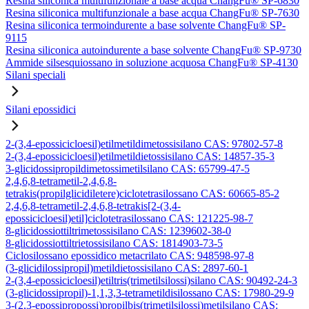
Resina siliconica multifunzionale a base acqua ChangFu® SP-6830
Resina siliconica multifunzionale a base acqua ChangFu® SP-7630
Resina siliconica termoindurente a base solvente ChangFu® SP-
9115
Resina siliconica autoindurente a base solvente ChangFu® SP-9730
Ammide silsesquiossano in soluzione acquosa ChangFu® SP-4130
Silani speciali
Silani epossidici
2-(3,4-epossicicloesil)etilmetildimetossisilano CAS: 97802-57-8
2-(3,4-epossicicloesil)etilmetildietossisilano CAS: 14857-35-3
3-glicidossipropildimetossimetilsilano CAS: 65799-47-5
2,4,6,8-tetrametil-2,4,6,8-
tetrakis(propilglicidiletere)ciclotetrasilossano CAS: 60665-85-2
2,4,6,8-tetrametil-2,4,6,8-tetrakis[2-(3,4-
epossicicloesil)etil]ciclotetrasilossano CAS: 121225-98-7
8-glicidossiottiltrimetossisilano CAS: 1239602-38-0
8-glicidossiottiltrietossisilano CAS: 1814903-73-5
Ciclosilossano epossidico metacrilato CAS: 948598-97-8
(3-glicidilossipropil)metildietossisilano CAS: 2897-60-1
2-(3,4-epossicicloesil)etiltris(trimetilsilossi)silano CAS: 90492-24-3
(3-glicidossipropil)-1,1,3,3-tetrametildisilossano CAS: 17980-29-9
3-(2,3-epossipropossi)propilbis(trimetilsilossi)metilsilano CAS: