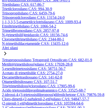
tert-Butildifenilclorosilano CAS: 58479-61-1
Trietilsilano CAS: 617-86-7
Trietilclorosilano CAS: 994-30-9
Triisopropilsilano CAS: 6459-79-6
Triisopropilclorosilano CAS: 13154-24-0
1,1,3,3,5,5-esametilciclotrisilazano CAS: 1009-93-4
Etiniltrimetilsilano CAS: 1066-54-2
Trimetilbromosilano CAS: 2857-97-8
N-(trimetilsilil)imidazolo CAS: 18156-74-6
Clorometiltrimetilsilano CAS: 2344-80-1
N-trimetilsililacetammide CAS: 13435-12-6
Altri silani
Tetrapropossisilano Tetrapropil Ortosilicato CAS: 682-01-9
Metiltri(trimetilsilossi)silano CAS: 17928-28-8
5-eseniltrimetossisilano CAS: 58751-56-7
Acetato di trimetilsilile CAS: 2754-27-0
Decametiltetrasilossano CAS: 141-62-8
Ottametiltrisilossano CAS: 107-51-7
Tris(trimetilsilossi)clorosilano CAS: 17905-99-6
Acido trietossisililpropilmaleammico CAS: 33525-68-7
2-idrossi-4-(3-trietossisililpropossi)difenilchetone CAS: 79876-59-8
Cloro-dimetil-(2-naftalenil-2-etil)silano CAS: 94847-57-7
(2-pirenil-1-etil)dimetilclorosilano CAS: 105594-64-6
2-(Carbometossi)etiltrimetossisilano CAS: 76301-00-3