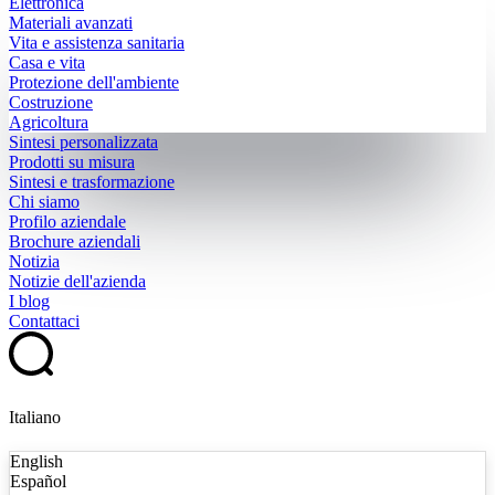
Elettronica
Materiali avanzati
Vita e assistenza sanitaria
Casa e vita
Protezione dell'ambiente
Costruzione
Agricoltura
Sintesi personalizzata
Prodotti su misura
Sintesi e trasformazione
Chi siamo
Profilo aziendale
Brochure aziendali
Notizia
Notizie dell'azienda
I blog
Contattaci
Italiano
English
Español