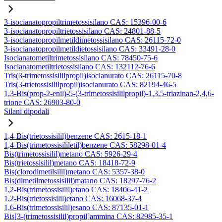
3-isocianatopropiltrimetossisilano CAS: 15396-00-6
3-isocianatopropiltrietossisilano CAS: 24801-88-5
3-isocianatopropilmetildimetossisilano CAS: 26115-72-0
3-isocianatopropilmetildietossisilano CAS: 33491-28-0
Isocianatometiltrimetossisilano CAS: 78450-75-6
Isocianatometiltrietossisilano CAS: 132112-76-6
Tris(3-trimetossisililpropil)isocianurato CAS: 26115-70-8
Tris(3-trietossisililpropil)isocianurato CAS: 82194-46-5
1,3-Bis(prop-2-enil)-5-(3-trimetossisililpropil)-1,3,5-triazinan-2,4,6-
trione CAS: 26903-80-0
Silani dipodali
1,4-Bis(trietossisilil)benzene CAS: 2615-18-1
1,4-Bis(trimetossisililetil)benzene CAS: 58298-01-4
Bis(trimetossisilil)metano CAS: 5926-29-4
Bis(trietossisilil)metano CAS: 18418-72-9
Bis(clorodimetilsilil)metano CAS: 5357-38-0
Bis(dimetilmetossisilil)matano CAS: 18297-76-2
1,2-Bis(trimetossisilil)etano CAS: 18406-41-2
1,2-Bis(trietossisilil)etano CAS: 16068-37-4
1,6-Bis(trimetossisilil)esano CAS: 87135-01-1
Bis[3-(trimetossisilil)propil]ammina CAS: 82985-35-1