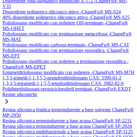
Disperdente vinil-silossanico modificato A-172 -ChangFu® MS-
V35
Disperdente polimerico siliconico attivo -ChangFu® MS-S24
40% disperdente polimerico siliconico attivo -ChangFu® MS-S25
Polisilossano modificato con polietere OH-terminato -ChangFu®
MS-OHET
Polisilossano modificato con terminazione metacrilossi -ChangFu®
MS-MAT
Polisilossano modificato carbossi-terminato -ChangFu® MS-CAT
Polisilossano modificato con terminazione epossidica -ChangFu®
MS-EPT
Polisilossano modificato con polietere a terminazione epossidica -
ChangFu® MS-EPET
Eptametiltrisilossano modificato con polietere -ChangFu® MS-M7H
1,3,5-trimetil-1,1,3,5,5-pentafeniltrisilossano CAS: 3390-61-2
1,3,3,5-tetrametil-1,1,5,5-tetrafeniltrisilossano CAS: 3982-82-9
Polidimetilsilossani epossicicloesiletil terminati -ChangFu® EXDT
Resine siliconiche
Resina siliconica fenilica termoindurente a base solvente ChangFu®
MP-2950
Resina siliconica termoindurente a base acqua ChangFu® SP-2231
Resina siliconica termoindurente a base acqua ChangFu® SP-2924
Resina siliconica multifunzionale a base acqua ChangFu® SP-5125