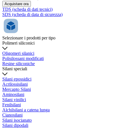
Acquistare ora
TDS (scheda di dati tecnici)
SDS (scheda di data di sicurezza)
Selezionare i prodotti per tipo
Polimeri siliconici
Oligomeri silanici
Polisilossani modificati
Resine siliconiche
Silani speciali
Silani epossidici
Acrilossisilani
Mercapto Silani
Aminosilani
Silani vinilici
Fenilsilani
Alchilsilani a catena lunga
Cianosilani
Silani isocianato
Silani dipodali