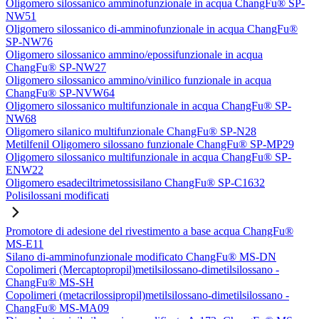
Oligomero silossanico amminofunzionale in acqua ChangFu® SP-
NW51
Oligomero silossanico di-amminofunzionale in acqua ChangFu®
SP-NW76
Oligomero silossanico ammino/epossifunzionale in acqua
ChangFu® SP-NW27
Oligomero silossanico ammino/vinilico funzionale in acqua
ChangFu® SP-NVW64
Oligomero silossanico multifunzionale in acqua ChangFu® SP-
NW68
Oligomero silanico multifunzionale ChangFu® SP-N28
Metilfenil Oligomero silossano funzionale ChangFu® SP-MP29
Oligomero silossanico multifunzionale in acqua ChangFu® SP-
ENW22
Oligomero esadeciltrimetossisilano ChangFu® SP-C1632
Polisilossani modificati
Promotore di adesione del rivestimento a base acqua ChangFu®
MS-E11
Silano di-amminofunzionale modificato ChangFu® MS-DN
Copolimeri (Mercaptopropil)metilsilossano-dimetilsilossano -
ChangFu® MS-SH
Copolimeri (metacrilossipropil)metilsilossano-dimetilsilossano -
ChangFu® MS-MA09