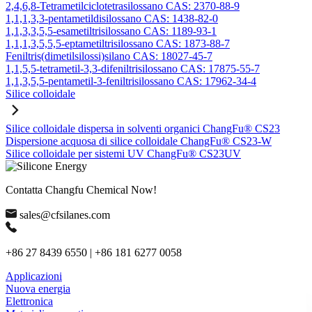
2,4,6,8-Tetrametilciclotetrasilossano CAS: 2370-88-9
1,1,1,3,3-pentametildisilossano CAS: 1438-82-0
1,1,3,3,5,5-esametiltrisilossano CAS: 1189-93-1
1,1,1,3,5,5,5-eptametiltrisilossano CAS: 1873-88-7
Feniltris(dimetilsilossi)silano CAS: 18027-45-7
1,1,5,5-tetrametil-3,3-difeniltrisilossano CAS: 17875-55-7
1,1,3,5,5-pentametil-3-feniltrisilossano CAS: 17962-34-4
Silice colloidale
Silice colloidale dispersa in solventi organici ChangFu® CS23
Dispersione acquosa di silice colloidale ChangFu® CS23-W
Silice colloidale per sistemi UV ChangFu® CS23UV
Contatta Changfu Chemical Now!
sales@cfsilanes.com
+86 27 8439 6550 | +86 181 6277 0058
Applicazioni
Nuova energia
Elettronica