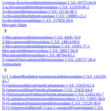
3-(metacrilossi)propildimetilmetossisilano CAS: 66753-64-8
3-acrilossipropildimetilmetossisilano CAS: 111918-90-2
Acrilossimetiltrimetossisilano CAS: 21134-38-3
Acrilossimetilmetildimetossisilano CAS: 130865-12-2
Acrilossitriisopropilsilano CAS: 157859-20-6
Mercapto Silani
3-Mercaptopropiltrimetossisilano CAS: 4420-74-0
3-Mercaptopropiltrietossisilano CAS: 14814-09-6
3-Mercaptopropilmetildimetossisilano CAS: 31001-77-1
Mercaptometiltrimetossisilano CAS: 30817-94-8
Mercaptometiltrietossisilano CAS: 60764-83-2
S-(ottanoil)mercaptopropiltrietossisilano CAS: 220727-26-4
Aminosilani
3-(1,3-dimetilbutilidene)amminopropiltrietossisilano CAS: 116229-
43-7
N-(trimetossisililpropil)metilcarbammato CAS: 23432-62-4
N-(trimetossisililmetil)metilcarbammato CAS: 23432-64-6
N-[Dimetossi(metil)sililmetil]metilcarbammato CAS: 23432-65-7
N-(6-amminoesil)amminopropiltrimetossisilano CAS: 51895-58-0
N-(6-amminoesil)amminometiltrietossisilano CAS: 15129-36-9
N-[5-(trimetossisililpropil)-2-aza-1-ossopentil]caprolattame CAS: