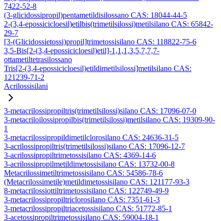
7422-52-8
(3-glicidossipropil)pentametildisilossano CAS: 18044-44-5
2-(3,4-epossicicloesil)etilbis(trimetilsilossi)metilsilano CAS: 65842-
29-7
[3-(Glicidossietossi)propil]trimetossisilano CAS: 118822-75-6
3,5-Bis[2-(3,4-epossicicloesil)etil]-1,1,1,3,5,7,7,7-
ottametiltetrasilossano
Tris[2-(3,4-epossicicloesil)etildimetilsilossi]metilsilano CAS:
121239-71-2
Acrilossisilani
3-metacrilossipropiltris(trimetilsilossi)silano CAS: 17096-07-0
3-metacriloilossipropilbis(trimetilsilossi)metilsilano CAS: 19309-90-
1
3-metacrilossipropildimetilclorosilano CAS: 24636-31-5
3-acrilossipropiltris(trimetilsilossi)silano CAS: 17096-12-7
3-acrilossipropiltrimetossisilano CAS: 4369-14-6
3-acrilossipropilmetildimetossisilano CAS: 13732-00-8
Metacrilossimetiltrimetossisilano CAS: 54586-78-6
(Metacrilossimetile)metildimetossisilano CAS: 121177-93-3
8-metacrilossiottiltrimetossisilano CAS: 122749-49-9
3-metacrilossipropiltriclorosilano CAS: 7351-61-3
3-metacrilossipropiltriacetossisilano CAS: 51772-85-1
3-acetossipropiltrimetossisilano CAS: 59004-18-1