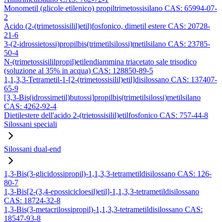
Monometil (glicole etilenico) propiltrimetossisilano CAS: 65994-07-
2
Acido (2-(trimetossisilil)etil)fosfonico, dimetil estere CAS: 20728-
21-6
3-(2-idrossietossi)propilbis(trimetilsilossi)metilsilano CAS: 23785-
50-4
N-(trimetossisililpropil)etilendiammina triacetato sale trisodico
(soluzione al 35% in acqua) CAS: 128850-89-5
1,1,3,3-Tetrametil-1-[2-(trimetossisilil)etil]disilossano CAS: 137407-
65-9
[3,3-Bis(idrossimetil)butossi]propilbis(trimetilsilossi)metilsilano
CAS: 4262-92-4
Dietilestere dell'acido 2-(trietossisilil)etilfosfonico CAS: 757-44-8
Silossani speciali
Silossani dual-end
1,3-Bis(3-glicidossipropil)-1,1,3,3-tetrametildisilossano CAS: 126-
80-7
1,3-Bis[2-(3,4-epossicicloesil)etil]-1,1,3,3-tetrametildisilossano
CAS: 18724-32-8
1,3-Bis(3-metacrilossipropil)-1,1,3,3-tetrametildisilossano CAS:
18547-93-8