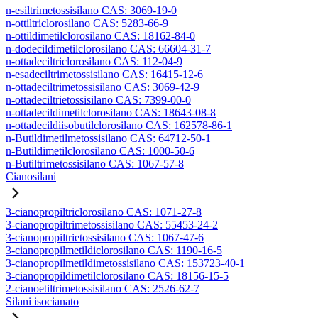
n-esiltrimetossisilano CAS: 3069-19-0
n-ottiltriclorosilano CAS: 5283-66-9
n-ottildimetilclorosilano CAS: 18162-84-0
n-dodecildimetilclorosilano CAS: 66604-31-7
n-ottadeciltriclorosilano CAS: 112-04-9
n-esadeciltrimetossisilano CAS: 16415-12-6
n-ottadeciltrimetossisilano CAS: 3069-42-9
n-ottadeciltrietossisilano CAS: 7399-00-0
n-ottadecildimetilclorosilano CAS: 18643-08-8
n-ottadecildiisobutilclorosilano CAS: 162578-86-1
n-Butildimetilmetossisilano CAS: 64712-50-1
n-Butildimetilclorosilano CAS: 1000-50-6
n-Butiltrimetossisilano CAS: 1067-57-8
Cianosilani
3-cianopropiltriclorosilano CAS: 1071-27-8
3-cianopropiltrimetossisilano CAS: 55453-24-2
3-cianopropiltrietossisilano CAS: 1067-47-6
3-cianopropilmetildiclorosilano CAS: 1190-16-5
3-cianopropilmetildimetossisilano CAS: 153723-40-1
3-cianopropildimetilclorosilano CAS: 18156-15-5
2-cianoetiltrimetossisilano CAS: 2526-62-7
Silani isocianato