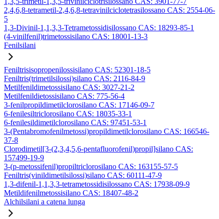
1,3,5-trimetil-1,3,5-trivinilciclotrisilossano CAS: 3901-77-7
2,4,6,8-tetrametil-2,4,6,8-tetravinilciclotetrasilossano CAS: 2554-06-
5
1,3-Divinil-1,1,3,3-Tetrametossidisilossano CAS: 18293-85-1
(4-vinilfenil)trimetossisilano CAS: 18001-13-3
Fenilsilani
Feniltrisisopropenilossisilano CAS: 52301-18-5
Feniltris(trimetilsilossi)silano CAS: 2116-84-9
Metilfenildimetossisilano CAS: 3027-21-2
Metilfenildietossisilano CAS: 775-56-4
3-fenilpropildimetilclorosilano CAS: 17146-09-7
6-fenilesiltriclorosilano CAS: 18035-33-1
6-fenilesildimetilclorosilano CAS: 97451-53-1
3-(Pentabromofenilmetossi)propildimetilclorosilano CAS: 166546-
37-8
Clorodimetil[3-(2,3,4,5,6-pentafluorofenil)propil]silano CAS:
157499-19-9
3-(p-metossifenil)propiltriclorosilano CAS: 163155-57-5
Feniltris(vinildimetilsilossi)silano CAS: 60111-47-9
1,3-difenil-1,1,3,3-tetrametossidisilossano CAS: 17938-09-9
Metildifenilmetossisilano CAS: 18407-48-2
Alchilsilani a catena lunga