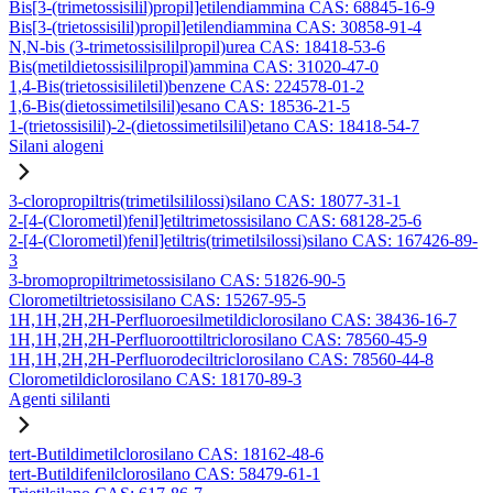
Bis[3-(trimetossisilil)propil]etilendiammina CAS: 68845-16-9
Bis[3-(trietossisilil)propil]etilendiammina CAS: 30858-91-4
N,N-bis (3-trimetossisililpropil)urea CAS: 18418-53-6
Bis(metildietossisililpropil)ammina CAS: 31020-47-0
1,4-Bis(trietossisililetil)benzene CAS: 224578-01-2
1,6-Bis(dietossimetilsilil)esano CAS: 18536-21-5
1-(trietossisilil)-2-(dietossimetilsilil)etano CAS: 18418-54-7
Silani alogeni
3-cloropropiltris(trimetilsililossi)silano CAS: 18077-31-1
2-[4-(Clorometil)fenil]etiltrimetossisilano CAS: 68128-25-6
2-[4-(Clorometil)fenil]etiltris(trimetilsilossi)silano CAS: 167426-89-
3
3-bromopropiltrimetossisilano CAS: 51826-90-5
Clorometiltrietossisilano CAS: 15267-95-5
1H,1H,2H,2H-Perfluoroesilmetildiclorosilano CAS: 38436-16-7
1H,1H,2H,2H-Perfluoroottiltriclorosilano CAS: 78560-45-9
1H,1H,2H,2H-Perfluorodeciltriclorosilano CAS: 78560-44-8
Clorometildiclorosilano CAS: 18170-89-3
Agenti sililanti
tert-Butildimetilclorosilano CAS: 18162-48-6
tert-Butildifenilclorosilano CAS: 58479-61-1