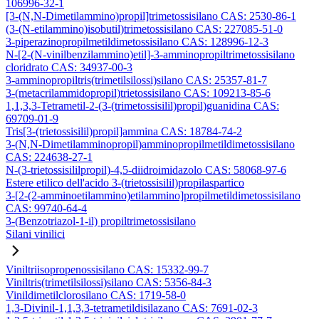
106996-32-1
[3-(N,N-Dimetilammino)propil]trimetossisilano CAS: 2530-86-1
(3-(N-etilammino)isobutil)trimetossisilano CAS: 227085-51-0
3-piperazinopropilmetildimetossisilano CAS: 128996-12-3
N-[2-(N-vinilbenzilammino)etil]-3-amminopropiltrimetossisilano
cloridrato CAS: 34937-00-3
3-amminopropiltris(trimetilsilossi)silano CAS: 25357-81-7
3-(metacrilammidopropil)trietossisilano CAS: 109213-85-6
1,1,3,3-Tetrametil-2-(3-(trimetossisilil)propil)guanidina CAS:
69709-01-9
Tris[3-(trietossisilil)propil]ammina CAS: 18784-74-2
3-(N,N-Dimetilamminopropil)amminopropilmetildimetossisilano
CAS: 224638-27-1
N-(3-trietossisililpropil)-4,5-diidroimidazolo CAS: 58068-97-6
Estere etilico dell'acido 3-(trietossisilil)propilaspartico
3-[2-(2-amminoetilammino)etilammino]propilmetildimetossisilano
CAS: 99740-64-4
3-(Benzotriazol-1-il) propiltrimetossisilano
Silani vinilici
Viniltriisopropenossisilano CAS: 15332-99-7
Viniltris(trimetilsilossi)silano CAS: 5356-84-3
Vinildimetilclorosilano CAS: 1719-58-0
1,3-Divinil-1,1,3,3-tetrametildisilazano CAS: 7691-02-3