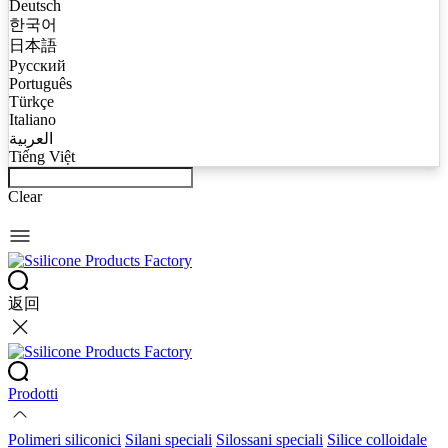
Deutsch
한국어
日本語
Русский
Português
Türkçe
Italiano
العربية
Tiếng Việt
Clear
返回
Prodotti
Polimeri siliconici
Silani speciali
Silossani speciali
Silice colloidale