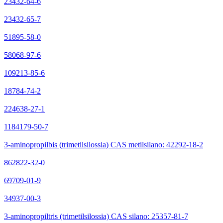
23432-64-6
23432-65-7
51895-58-0
58068-97-6
109213-85-6
18784-74-2
224638-27-1
1184179-50-7
3-aminopropilbis (trimetilsilossia) CAS metilsilano: 42292-18-2
862822-32-0
69709-01-9
34937-00-3
3-aminopropiltris (trimetilsilossia) CAS silano: 25357-81-7