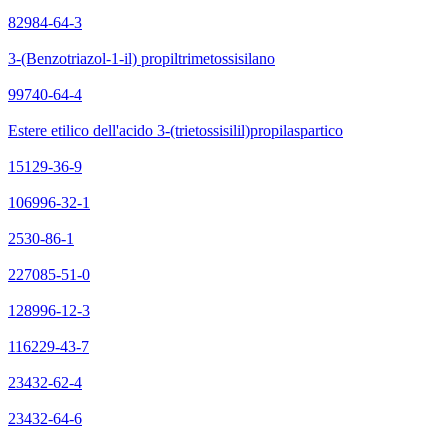
82984-64-3
3-(Benzotriazol-1-il) propiltrimetossisilano
99740-64-4
Estere etilico dell'acido 3-(trietossisilil)propilaspartico
15129-36-9
106996-32-1
2530-86-1
227085-51-0
128996-12-3
116229-43-7
23432-62-4
23432-64-6