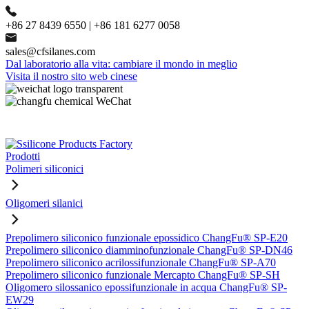
+86 27 8439 6550 | +86 181 6277 0058
sales@cfsilanes.com
Dal laboratorio alla vita: cambiare il mondo in meglio
Visita il nostro sito web cinese
Prodotti
Polimeri siliconici
Oligomeri silanici
Prepolimero siliconico funzionale epossidico ChangFu® SP-E20
Prepolimero siliconico diamminofunzionale ChangFu® SP-DN46
Prepolimero siliconico acrilossifunzionale ChangFu® SP-A70
Prepolimero siliconico funzionale Mercapto ChangFu® SP-SH
Oligomero silossanico epossifunzionale in acqua ChangFu® SP-
EW29