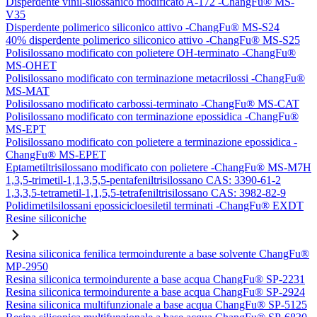
Disperdente vinil-silossanico modificato A-172 -ChangFu® MS-
V35
Disperdente polimerico siliconico attivo -ChangFu® MS-S24
40% disperdente polimerico siliconico attivo -ChangFu® MS-S25
Polisilossano modificato con polietere OH-terminato -ChangFu®
MS-OHET
Polisilossano modificato con terminazione metacrilossi -ChangFu®
MS-MAT
Polisilossano modificato carbossi-terminato -ChangFu® MS-CAT
Polisilossano modificato con terminazione epossidica -ChangFu®
MS-EPT
Polisilossano modificato con polietere a terminazione epossidica -
ChangFu® MS-EPET
Eptametiltrisilossano modificato con polietere -ChangFu® MS-M7H
1,3,5-trimetil-1,1,3,5,5-pentafeniltrisilossano CAS: 3390-61-2
1,3,3,5-tetrametil-1,1,5,5-tetrafeniltrisilossano CAS: 3982-82-9
Polidimetilsilossani epossicicloesiletil terminati -ChangFu® EXDT
Resine siliconiche
Resina siliconica fenilica termoindurente a base solvente ChangFu®
MP-2950
Resina siliconica termoindurente a base acqua ChangFu® SP-2231
Resina siliconica termoindurente a base acqua ChangFu® SP-2924
Resina siliconica multifunzionale a base acqua ChangFu® SP-5125