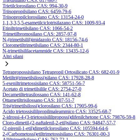
Trietilsilano CAS: 617-86-7
Trietilclorosilano CAS: 994-30-9
Triisopropilsilano CAS: 6459-79-6
Triisopropilclorosilano CAS: 13154-24-0
1,1,3,3,5,5-esametilciclotrisilazano CAS: 1009-93-4
Etiniltrimetilsilano CAS: 1066-54-2
Trimetilbromosilano CAS: 2857-97-8
N-(trimetilsilil)imidazolo CAS: 18156-74-6
Clorometiltrimetilsilano CAS: 2344-80-1
N-trimetilsililacetammide CAS: 13435-12-6
Altri silani
Tetrapropossisilano Tetrapropil Ortosilicato CAS: 682-01-9
Metiltri(trimetilsilossi)silano CAS: 17928-28-8
5-eseniltrimetossisilano CAS: 58751-56-7
Acetato di trimetilsilile CAS: 2754-27-0
Decametiltetrasilossano CAS: 141-62-8
Ottametiltrisilossano CAS: 107-51-7
Tris(trimetilsilossi)clorosilano CAS: 17905-99-6
Acido trietossisililpropilmaleammico CAS: 33525-68-7
2-idrossi-4-(3-trietossisililpropossi)difenilchetone CAS: 79876-59-8
Cloro-dimetil-(2-naftalenil-2-etil)silano CAS: 94847-57-7
(2-pirenil-1-etil)dimetilclorosilano CAS: 105594-64-6
2-(Carbometossi)etiltrimetossisilano CAS: 76301-00-3
Alliltrimetilsilano CAS: 762-72-1