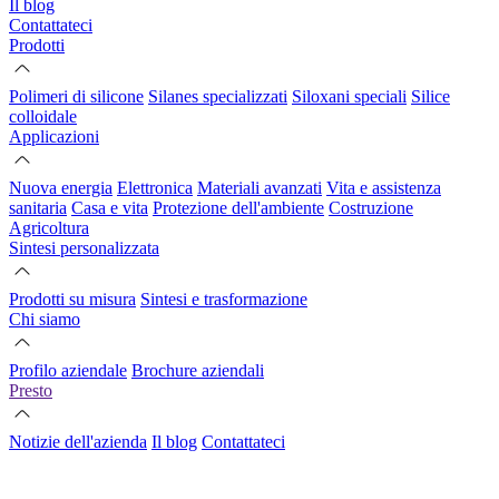
Il blog
Contattateci
Prodotti
Polimeri di silicone
Silanes specializzati
Siloxani speciali
Silice
colloidale
Applicazioni
Nuova energia
Elettronica
Materiali avanzati
Vita e assistenza
sanitaria
Casa e vita
Protezione dell'ambiente
Costruzione
Agricoltura
Sintesi personalizzata
Prodotti su misura
Sintesi e trasformazione
Chi siamo
Profilo aziendale
Brochure aziendali
Presto
Notizie dell'azienda
Il blog
Contattateci