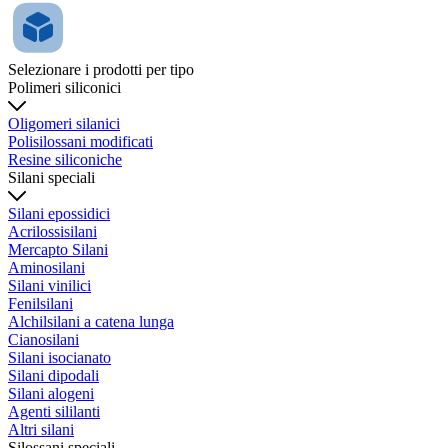
Selezionare i prodotti per tipo
Polimeri siliconici
Oligomeri silanici
Polisilossani modificati
Resine siliconiche
Silani speciali
Silani epossidici
Acrilossisilani
Mercapto Silani
Aminosilani
Silani vinilici
Fenilsilani
Alchilsilani a catena lunga
Cianosilani
Silani isocianato
Silani dipodali
Silani alogeni
Agenti sililanti
Altri silani
Silossani speciali