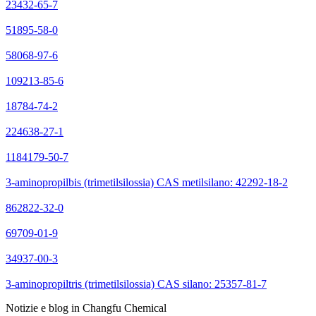
23432-65-7
51895-58-0
58068-97-6
109213-85-6
18784-74-2
224638-27-1
1184179-50-7
3-aminopropilbis (trimetilsilossia) CAS metilsilano: 42292-18-2
862822-32-0
69709-01-9
34937-00-3
3-aminopropiltris (trimetilsilossia) CAS silano: 25357-81-7
Notizie e blog in Changfu Chemical