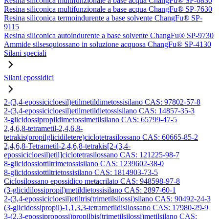
Resina siliconica multifunzionale a base acqua ChangFu® SP-6830
Resina siliconica multifunzionale a base acqua ChangFu® SP-7630
Resina siliconica termoindurente a base solvente ChangFu® SP-
9115
Resina siliconica autoindurente a base solvente ChangFu® SP-9730
Ammide silsesquiossano in soluzione acquosa ChangFu® SP-4130
Silani speciali
Silani epossidici
2-(3,4-epossicicloesil)etilmetildimetossisilano CAS: 97802-57-8
2-(3,4-epossicicloesil)etilmetildietossisilano CAS: 14857-35-3
3-glicidossipropildimetossimetilsilano CAS: 65799-47-5
2,4,6,8-tetrametil-2,4,6,8-
tetrakis(propilglicidiletere)ciclotetrasilossano CAS: 60665-85-2
2,4,6,8-Tetrametil-2,4,6,8-tetrakis[2-(3,4-
epossicicloesil)etil]ciclotetrasilossano CAS: 121225-98-7
8-glicidossiottiltrimetossisilano CAS: 1239602-38-0
8-glicidossiottiltrietossisilano CAS: 1814903-73-5
Ciclosilossano epossidico metacrilato CAS: 948598-97-8
(3-glicidilossipropil)metildietossisilano CAS: 2897-60-1
2-(3,4-epossicicloesil)etiltris(trimetilsilossi)silano CAS: 90492-24-3
(3-glicidossipropil)-1,1,3,3-tetrametildisilossano CAS: 17980-29-9
3-(2,3-epossipropossi)propilbis(trimetilsilossi)metilsilano CAS: