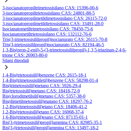
3-isocianatopropiltrimetossisilano CAS: 15396-00-6
3-isocianatopropiltrietossisilano CAS: 24801-88-5
3-isocianatopropilmetildimetossisilano CAS: 26115-72-0
3-isocianatopropilmetildietossisilano CAS: 33491-28-0
Isocianatometiltrimetossisilano CAS: 78450-75-6
Isocianatometiltrietossisilano CAS: 132112-76-6
Tris(3-trimetossisililpropil)isocianurato CAS: 26115-70-8
Tris(3-trietossisililpropil)isocianurato CAS: 82194-46-5
1,3-Bis(prop-2-enil)-5-(3-trimetossisililpropil)-1,3,5-triazinan-2,4,6-
trione CAS: 26903-80-0
Silani dipodali
1,4-Bis(trietossisilil)benzene CAS: 2615-18-1
1,4-Bis(trimetossisililetil)benzene CAS: 58298-01-4
Bis(trimetossisilil)metano CAS: 5926-29-4
Bis(trietossisilil)metano CAS: 18418-72-9
Bis(clorodimetilsilil)metano CAS: 5357-38-0
Bis(dimetilmetossisilil)matano CAS: 18297-76-2
1,2-Bis(trimetossisilil)etano CAS: 18406-41-2
1,2-Bis(trietossisilil)etano CAS: 16068-37-4
1,6-Bis(trimetossisilil)esano CAS: 87135-01-1
Bis[3-(trimetossisilil)propil]ammina CAS: 82985-35-1
Bis[3-(trietossisilil)propil]ammina CAS: 13497-18-2