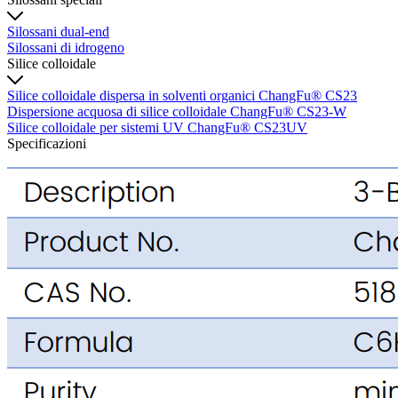
Silossani dual-end
Silossani di idrogeno
Silice colloidale
Silice colloidale dispersa in solventi organici ChangFu® CS23
Dispersione acquosa di silice colloidale ChangFu® CS23-W
Silice colloidale per sistemi UV ChangFu® CS23UV
Specificazioni