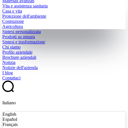
Materiali avanzati
Vita e assistenza sanitaria
Casa e vita
Protezione dell'ambiente
Costruzione
Agricoltura
Sintesi personalizzata
Prodotti su misura
Sintesi e trasformazione
Chi siamo
Profilo aziendale
Brochure aziendali
Notizia
Notizie dell'azienda
I blog
Contattaci
Italiano
English
Español
Français