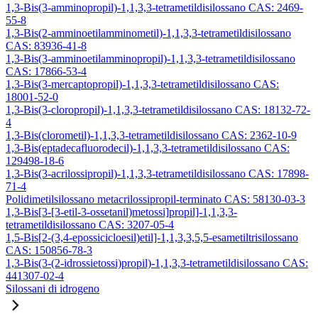
1,3-Bis(3-amminopropil)-1,1,3,3-tetrametildisilossano CAS: 2469-
55-8
1,3-Bis(2-amminoetilamminometil)-1,1,3,3-tetrametildisilossano
CAS: 83936-41-8
1,3-Bis(3-amminoetilamminopropil)-1,1,3,3-tetrametildisilossano
CAS: 17866-53-4
1,3-Bis(3-mercaptopropil)-1,1,3,3-tetrametildisilossano CAS:
18001-52-0
1,3-Bis(3-cloropropil)-1,1,3,3-tetrametildisilossano CAS: 18132-72-
4
1,3-Bis(clorometil)-1,1,3,3-tetrametildisilossano CAS: 2362-10-9
1,3-Bis(eptadecafluorodecil)-1,1,3,3-tetrametildisilossano CAS:
129498-18-6
1,3-Bis(3-acrilossipropil)-1,1,3,3-tetrametildisilossano CAS: 17898-
71-4
Polidimetilsilossano metacrilossipropil-terminato CAS: 58130-03-3
1,3-Bis[3-[3-etil-3-ossetanil)metossi]propil]-1,1,3,3-
tetrametildisilossano CAS: 3207-05-4
1,5-Bis[2-(3,4-epossicicloesil)etil]-1,1,3,3,5,5-esametiltrisilossano
CAS: 150856-78-3
1,3-Bis(3-(2-idrossietossi)propil)-1,1,3,3-tetrametildisilossano CAS:
441307-02-4
Silossani di idrogeno