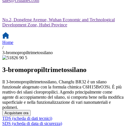
sales@cfsilanes.com
No.2, Dongfeng Avenue, Wuhan Economic and Technological
Development Zone, Hubei Province
Home
/
3-bromopropiltrimetossilano
3-bromopropiltrimetossilano
Il 3-bromopropiltrimetossilano, Changfu BR32 è un silano
funzionale alogenato con la formula chimica C6H15BrO3Si. È più
reattivo dei silani cloropropilici. Agendo principalmente come
agente di accoppiamento del silano, si comporta bene nella modifica
superficiale e nella funzionalizzazione di vari nanomateriali e
polimeri.
Acquistare ora
TDS (scheda di dati tecnici)
SDS (scheda di data di sicurezza)